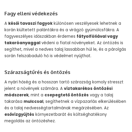
Fagy elleni védekezés
A
késői tavaszi fagyok
különösen veszélyesek lehetnek a
korán kiültetett palántákra és a virágzó gyümölcsfákra. A
fagyveszélyes időszakban érdemes
fátyolfóliával vagy
takaróanyaggal
védeni a fiatal növényeket. Az öntözés is
segíthet, mivel a nedves talaj lassabban hűl le, és a párolgás
során felszabaduló hő is védelmet nyújthat.
Szárazságtűrés és öntözés
A nyári hőség és a hosszan tartó szárazság komoly stresszt
jelent a növények számára. A
víztakarékos öntözési
módszerek
, mint a
csepegtető öntözés
vagy a talaj
takarása
mulccsal
, segíthetnek a vízpazarlás elkerülésében
és a talaj nedvességtartalmának megőrzésében. Az
esővízgyűjtés
környezetbarát és költséghatékony
megoldás az öntözéshez.