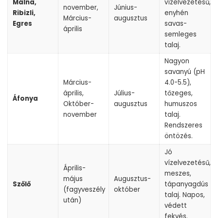
Málna,
vízelvezetésű,
november,
Június-
Ribizli,
enyhén
Március-
augusztus
Egres
savas-
április
semleges
talaj.
Nagyon
savanyú (pH
Március-
4.0-5.5),
április,
Július-
tőzeges,
Áfonya
Október-
augusztus
humuszos
november
talaj.
Rendszeres
öntözés.
Jó
vízelvezetésű,
Április-
meszes,
május
Augusztus-
Szőlő
tápanyagdús
(fagyveszély
október
talaj. Napos,
után)
védett
fekvés.