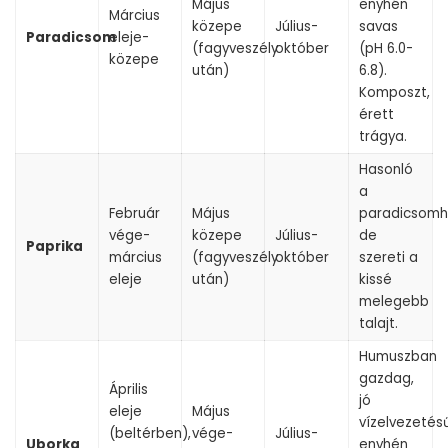
Május
enyhén
Március
közepe
Július-
savas
Paradicsom
eleje-
(fagyveszély
október
(pH 6.0-
közepe
után)
6.8).
Komposzt,
érett
trágya.
Hasonló
a
Február
Május
paradicsomh
vége-
közepe
Július-
de
Paprika
március
(fagyveszély
október
szereti a
eleje
után)
kissé
melegebb
talajt.
Humuszban
gazdag,
Április
jó
eleje
Május
vízelvezetésű
(beltérben),
vége-
Július-
Uborka
enyhén