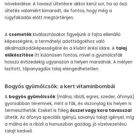
növekedése. A tavaszi ültetésre akkor kerül sor, ha az őszi
ültetés valamiért kimaradt, de fontos, hogy még a
rügyfakadás előtt megtörténjen.
A
csemeték
kiválasztásakor figyeljünk a fajta ellenálló
képességére, a termőhelyi adottságokhoz való
alkalmazkodóképességére és a kívánt érési időre. A
talaj
előkészítése
itt különösen fontos, mivel a gyümölcsfák
hosszú évtizedekig ugyanazon a helyen maradnak. A mélyen
lazított, tápanyagdús talaj elengedhetetlen.
Bogyós gyümölcsök: a kert vitaminbombái
A
bogyós gyümölcsök
(málna, ribizli, egres, szeder, áfonya)
gyorsabban teremnek, mint a fák, és viszonylag kis helyen is
termeszthetők. Ezeket is főleg
ősszel vagy kora tavasszal
ültetik. Az áfonya speciális igényű, savanyú talajt igényel, míg
a málna és a ribizli a humuszban gazdag, jó vízelvezetésű
talajt kedveli.