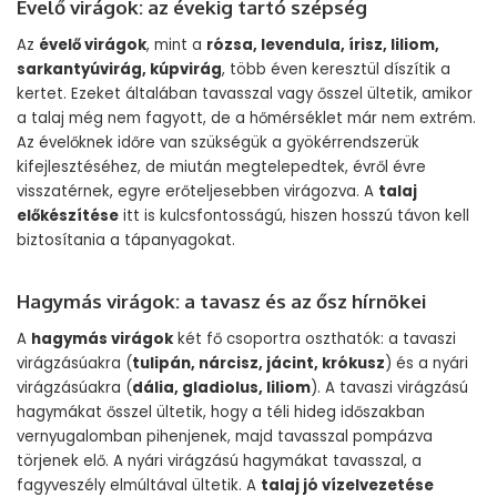
Évelő virágok: az évekig tartó szépség
Az
évelő virágok
, mint a
rózsa, levendula, írisz, liliom,
sarkantyúvirág, kúpvirág
, több éven keresztül díszítik a
kertet. Ezeket általában tavasszal vagy ősszel ültetik, amikor
a talaj még nem fagyott, de a hőmérséklet már nem extrém.
Az évelőknek időre van szükségük a gyökérrendszerük
kifejlesztéséhez, de miután megtelepedtek, évről évre
visszatérnek, egyre erőteljesebben virágozva. A
talaj
előkészítése
itt is kulcsfontosságú, hiszen hosszú távon kell
biztosítania a tápanyagokat.
Hagymás virágok: a tavasz és az ősz hírnökei
A
hagymás virágok
két fő csoportra oszthatók: a tavaszi
virágzásúakra (
tulipán, nárcisz, jácint, krókusz
) és a nyári
virágzásúakra (
dália, gladiolus, liliom
). A tavaszi virágzású
hagymákat ősszel ültetik, hogy a téli hideg időszakban
vernyugalomban pihenjenek, majd tavasszal pompázva
törjenek elő. A nyári virágzású hagymákat tavasszal, a
fagyveszély elmúltával ültetik. A
talaj jó vízelvezetése