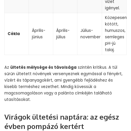
vizet
igényel.
Közepesen
kötött,
Április-
Április-
Július-
humuszos,
Cékla
június
július
november
semleges
pH-jú
talaj.
Az
ültetés mélysége és távolsága
szintén kritikus. A túl
sűrűn ültetett növények versenyeznek egymással a fényért,
vízért és tápanyagokért, ami gyengébb fejlődéshez és
kisebb terméshez vezethet. Mindig kövessük a
magcsomagoláson vagy a palánta címkéjén található
utasításokat.
Virágok ültetési naptára: az egész
évben pompázó kertért