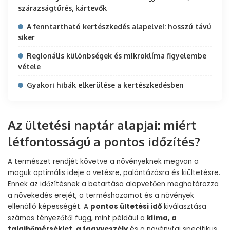
szárazságtűrés, kártevők
A fenntartható kertészkedés alapelvei: hosszú távú
siker
Regionális különbségek és mikroklíma figyelembe
vétele
Gyakori hibák elkerülése a kertészkedésben
Az ültetési naptár alapjai: miért
létfontosságú a pontos időzítés?
A természet rendjét követve a növényeknek megvan a
maguk optimális ideje a vetésre, palántázásra és kiültetésre.
Ennek az időzítésnek a betartása alapvetően meghatározza
a növekedés erejét, a terméshozamot és a növények
ellenálló képességét. A
pontos ültetési idő
kiválasztása
számos tényezőtől függ, mint például a
klíma, a
talajhőmérséklet, a fagyveszély
és a növényfaj specifikus