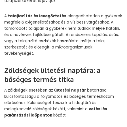
talaj szerkezetét is javítják.
A
talajlazítás és levegőztetés
elengedhetetlen a gyökerek
megfelelő oxigénellátásához és a víz beszivárgásához. A
tömörödött talajban a gyökerek nem tudnak mélyre hatolni,
és a növények fejlődése gátolt. A rendszeres kapálás, ásás,
vagy a talajlazító eszközök használata javítja a talaj
szerkezetét és elősegíti a mikroorganizmusok
tevékenységét.
Zöldségek ültetési naptára: a
bőséges termés titka
A zöldségek esetében az
ültetési naptár
betartása
kulcsfontosságú a folyamatos és bőséges terméshozam
eléréséhez. Különbséget teszünk a hidegtűrő és
melegkedvelő zöldségek között, valamint a
vetési és
palántázási időpontok
között.