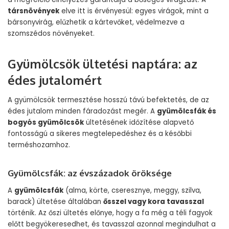
társnövények
elve itt is érvényesül: egyes virágok, mint a
bársonyvirág, elűzhetik a kártevőket, védelmezve a
szomszédos növényeket.
Gyümölcsök ültetési naptára: az
édes jutalomért
A gyümölcsök termesztése hosszú távú befektetés, de az
édes jutalom minden fáradozást megér. A
gyümölcsfák és
bogyós gyümölcsök
ültetésének időzítése alapvető
fontosságú a sikeres megtelepedéshez és a későbbi
terméshozamhoz.
Gyümölcsfák: az évszázadok öröksége
A
gyümölcsfák
(alma, körte, cseresznye, meggy, szilva,
barack) ültetése általában
ősszel vagy kora tavasszal
történik. Az őszi ültetés előnye, hogy a fa még a téli fagyok
előtt begyökeresedhet, és tavasszal azonnal megindulhat a