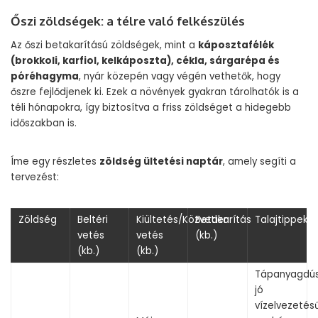
Őszi zöldségek: a télre való felkészülés
Az őszi betakarítású zöldségek, mint a
káposztafélék
(brokkoli, karfiol, kelkáposzta), cékla, sárgarépa és
póréhagyma
, nyár közepén vagy végén vethetők, hogy
őszre fejlődjenek ki. Ezek a növények gyakran tárolhatók is a
téli hónapokra, így biztosítva a friss zöldséget a hidegebb
időszakban is.
Íme egy részletes
zöldség ültetési naptár
, amely segíti a
tervezést:
Zöldség
Beltéri
Kiültetés/Közvetlen
Betakarítás
Talajtippek
vetés
vetés
(kb.)
(kb.)
(kb.)
Tápanyagdús
jó
vízelvezetésű