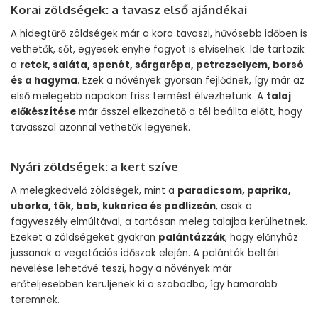
Korai zöldségek: a tavasz első ajándékai
A hidegtűrő zöldségek már a kora tavaszi, hűvösebb időben is
vethetők, sőt, egyesek enyhe fagyot is elviselnek. Ide tartozik
a
retek, saláta, spenót, sárgarépa, petrezselyem, borsó
és a hagyma
. Ezek a növények gyorsan fejlődnek, így már az
első melegebb napokon friss termést élvezhetünk. A
talaj
előkészítése
már ősszel elkezdhető a tél beállta előtt, hogy
tavasszal azonnal vethetők legyenek.
Nyári zöldségek: a kert szíve
A melegkedvelő zöldségek, mint a
paradicsom, paprika,
uborka, tök, bab, kukorica és padlizsán
, csak a
fagyveszély elmúltával, a tartósan meleg talajba kerülhetnek.
Ezeket a zöldségeket gyakran
palántázzák
, hogy előnyhöz
jussanak a vegetációs időszak elején. A palánták beltéri
nevelése lehetővé teszi, hogy a növények már
erőteljesebben kerüljenek ki a szabadba, így hamarabb
teremnek.