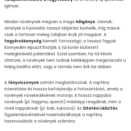
igényei.
Minden növénynek megvan a maga
hőigénye
. Vannak,
amelyek a hűvösebb tavaszi időjárást kedvelik, míg mások
csak a tartósan meleg talajban érzik jól magukat. A
fagyérzékenység
kiemelt fontosságú: a tavaszi fagyok
könnyedén elpusztíthatják a túl korán kiültetett
melegkedvelő palántákat. Ezzel szemben, ha túl későn
ültetünk, a növények nem tudnak kellőképpen megerősödni a
hideg beállta előtt, vagy a termés nem érik be időben.
A
fényviszonyok
szintén meghatározóak. A napfény
intenzitása és hossza befolyásolja a fotoszintézist, amely a
növények növekedésének motorja. A hosszú nappalos
növények (pl. hagyma, spenót) másképp reagálnak, mint a
rövid nappalosak (pl. bab, kukorica). Az
ültetési időzítés
figyelembevételével maximalizálhatjuk a napfény
hasznosulását a növények számára.