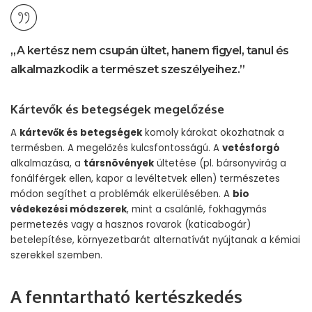
„A kertész nem csupán ültet, hanem figyel, tanul és
alkalmazkodik a természet szeszélyeihez.”
Kártevők és betegségek megelőzése
A
kártevők és betegségek
komoly károkat okozhatnak a
termésben. A megelőzés kulcsfontosságú. A
vetésforgó
alkalmazása, a
társnövények
ültetése (pl. bársonyvirág a
fonálférgek ellen, kapor a levéltetvek ellen) természetes
módon segíthet a problémák elkerülésében. A
bio
védekezési módszerek
, mint a csalánlé, fokhagymás
permetezés vagy a hasznos rovarok (katicabogár)
betelepítése, környezetbarát alternatívát nyújtanak a kémiai
szerekkel szemben.
A fenntartható kertészkedés