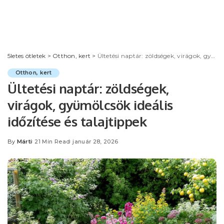
5letes ötletek
>
Otthon, kert
>
Ültetési naptár: zöldségek, virágok, gyümölcsök ideális időzítése és talajtippek
Otthon, kert
Ültetési naptár: zöldségek,
virágok, gyümölcsök ideális
időzítése és talajtippek
By
Márti
21 Min Read
január 28, 2026
Posted
by