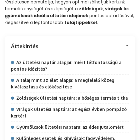
részletesen bemutatja, hogyan optimalizálhatjuk kertünk
termelékenységét és szépségét a
zöldségek, virágok és
gyümölcsök ideális ültetési idejének
pontos betartásával,
kiegészítve a legfontosabb
talajtippekkel
.
Áttekintés
Az ültetési naptár alapjai: miért létfontosságú a
pontos időzítés?
A talaj mint az élet alapja: a megfelelő közeg
kiválasztása és előkészítése
Zöldségek ültetési naptára: a bőséges termés titka
Virágok ültetési naptára: az egész évben pompázó
kertért
Gyümölcsök ültetési naptára: az édes jutalomért
Különleges esetek és kihívások: fagyvédelem,