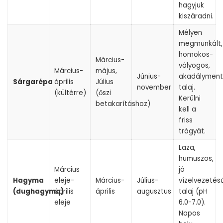
hagyjuk
kiszáradni.
Mélyen
megmunkált,
homokos-
Március-
vályogos,
Március-
május,
Június-
akadályment
Sárgarépa
április
Július
november
talaj.
(kültérre)
(őszi
Kerülni
betakarításhoz)
kell a
friss
trágyát.
Laza,
humuszos,
Március
jó
Hagyma
eleje-
Március-
Július-
vízelvezetés
(dughagyma)
április
április
augusztus
talaj (pH
eleje
6.0-7.0).
Napos