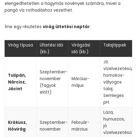
elengedhetetlen a hagymás növények számára, mivel a
pangó víz rothadáshoz vezethet.
Íme egy részletes
virág ültetési naptár
:
Virág típusa
Ültetési idő
Virágzási
Talajtippek
(kb.)
idő (kb.)
Jó
vízelvezetésű,
Szeptember-
Tulipán,
homokos-
november
Március-
Nárcisz,
vályogos
(fagyok
május
Jácint
talaj.
előtt)
Semleges
pH.
Laza,
humuszos,
Krókusz,
Szeptember-
Február-
jó
Hóvirág
november
március
vízelvezetésű