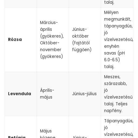
talaj.
Mélyen
megmunkált,
Március-
tápanyagdús,
április
Június-
jó
(gyökeres),
október
Rózsa
vízelvezetésű,
Október-
(fajtától
enyhén
november
függően)
savas (pH
(gyökeres)
6.0-6.5)
talaj.
Meszes,
szárazabb,
Április-
jó
Levendula
Június-július
május
vízelvezetésű
talaj. Teljes
napfény.
Tápanyagdús,
jó
Május
vízelvezetésű,
Petúnia
közepe
Június-