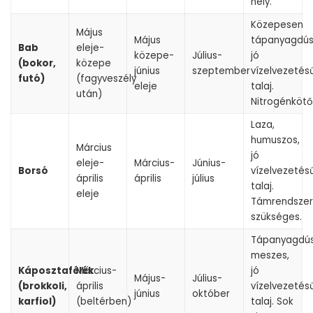
hely.
Közepesen
Május
Május
tápanyagdús
Bab
eleje-
közepe-
Július-
jó
(bokor,
közepe
június
szeptember
vízelvezetés
futó)
(fagyveszély
eleje
talaj.
után)
Nitrogénkötő
Laza,
humuszos,
Március
jó
eleje-
Március-
Június-
Borsó
vízelvezetés
április
április
július
talaj.
eleje
Támrendszer
szükséges.
Tápanyagdús
meszes,
Káposztafélék
Március-
jó
Május-
Július-
(brokkoli,
április
vízelvezetés
június
október
karfiol)
(beltérben)
talaj. Sok