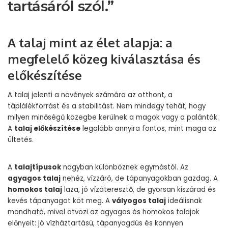
tartásáról szól.”
A talaj mint az élet alapja: a
megfelelő közeg kiválasztása és
előkészítése
A talaj jelenti a növények számára az otthont, a
táplálékforrást és a stabilitást. Nem mindegy tehát, hogy
milyen minőségű közegbe kerülnek a magok vagy a palánták.
A
talaj előkészítése
legalább annyira fontos, mint maga az
ültetés.
A
talajtípusok
nagyban különböznek egymástól. Az
agyagos talaj
nehéz, vízzáró, de tápanyagokban gazdag. A
homokos talaj
laza, jó vízáteresztő, de gyorsan kiszárad és
kevés tápanyagot köt meg. A
vályogos talaj
ideálisnak
mondható, mivel ötvözi az agyagos és homokos talajok
előnyeit: jó vízháztartású, tápanyagdús és könnyen