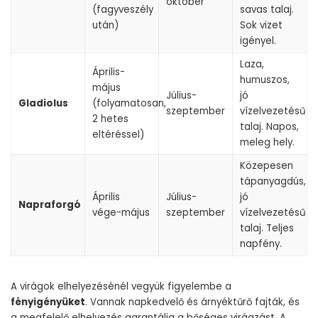
október
(fagyveszély
savas talaj.
után)
Sok vizet
igényel.
Laza,
Április-
humuszos,
május
Július-
jó
Gladiolus
(folyamatosan,
szeptember
vízelvezetésű
2 hetes
talaj. Napos,
eltéréssel)
meleg hely.
Közepesen
tápanyagdús,
Április
Július-
jó
Napraforgó
vége-május
szeptember
vízelvezetésű
talaj. Teljes
napfény.
A virágok elhelyezésénél vegyük figyelembe a
fényigényüket
. Vannak napkedvelő és árnyéktűrő fajták, és
a megfelelő elhelyezés garantálja a bőséges virágzást. A