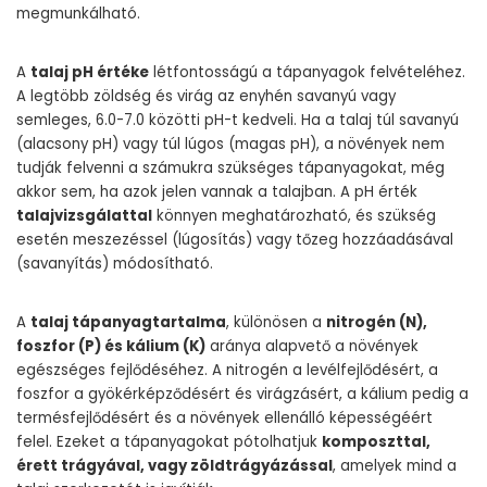
megmunkálható.
A
talaj pH értéke
létfontosságú a tápanyagok felvételéhez.
A legtöbb zöldség és virág az enyhén savanyú vagy
semleges, 6.0-7.0 közötti pH-t kedveli. Ha a talaj túl savanyú
(alacsony pH) vagy túl lúgos (magas pH), a növények nem
tudják felvenni a számukra szükséges tápanyagokat, még
akkor sem, ha azok jelen vannak a talajban. A pH érték
talajvizsgálattal
könnyen meghatározható, és szükség
esetén meszezéssel (lúgosítás) vagy tőzeg hozzáadásával
(savanyítás) módosítható.
A
talaj tápanyagtartalma
, különösen a
nitrogén (N),
foszfor (P) és kálium (K)
aránya alapvető a növények
egészséges fejlődéséhez. A nitrogén a levélfejlődésért, a
foszfor a gyökérképződésért és virágzásért, a kálium pedig a
termésfejlődésért és a növények ellenálló képességéért
felel. Ezeket a tápanyagokat pótolhatjuk
komposzttal,
érett trágyával, vagy zöldtrágyázással
, amelyek mind a