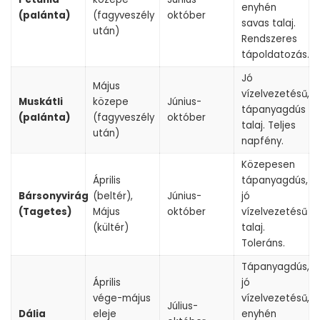
enyhén
(palánta)
(fagyveszély
október
savas talaj.
után)
Rendszeres
tápoldatozás.
Jó
Május
vízelvezetésű,
Muskátli
közepe
Június-
tápanyagdús
(palánta)
(fagyveszély
október
talaj. Teljes
után)
napfény.
Közepesen
Április
tápanyagdús,
Bársonyvirág
(beltér),
Június-
jó
(Tagetes)
Május
október
vízelvezetésű
(kültér)
talaj.
Toleráns.
Tápanyagdús,
Április
jó
vége-május
vízelvezetésű,
Július-
Dália
eleje
enyhén