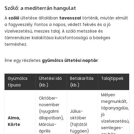
Szőlő: a mediterrán hangulat
A
szőlő
ültetése általában
tavasszal
történik, miután elmúlt
a fagyveszély. Fontos a napos, védett fekvés és a jó
vízelvezetésű, meszes talaj. A szőlő metszése és
támrendszer kialakítása kulcsfontosságú a bőséges
terméshez.
Íme egy részletes
gyümölcs ültetési naptár
:
Gyümölcs
Ültetési idő
Betakarítás
Talajtippek
típusa
(kb.)
(kb.)
Mélyen
Október-
megmunkált,
november
tápanyagdús,
(nyugalmi
Július-
jó
Alma,
állapotban),
október
vízelvezetésű,
Körte
Március-
(fajtától
semleges-
április
függően)