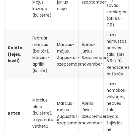
Május
június
szeptember
savas-
közepe
eleje
semleges
(kültérre)
(pH 6.0-
7.0).
Laza,
Február-
humuszos,
március
Március-
Április-
Saláta
nedves
(beltér),
május,
június,
(fejes,
talaj (pH
Március-
Augusztus-
Szeptember-
levél)
6.0-7.0).
április
szeptember
november
Rendszeres
(kültér)
öntözés.
Laza,
homokos-
vályogos,
Március
Március-
Április-
nedves
eleje
május,
június,
talaj.
Retek
(kültérre),
Augusztus-
Szeptember-
Gyors
folyamatosan
szeptember
november
fejlődés,
vethető
ne