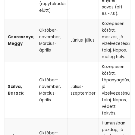
enyhén
(rügyfakadás
savas (pH
előtt)
6.0-7.0).
Közepesen
Október-
kötött,
Cseresznye,
november,
meszes, jó
Június-július
Meggy
Március-
vízelvezetésű
április
talaj. Napos,
meleg hely.
Közepesen
kötött,
Október-
tápanyagdús,
Szilva,
november,
Július-
jó
Barack
Március-
szeptember
vízelvezetésű
április
talaj. Napos,
védett
fekvés.
Humuszban
gazdag, jó
Október-