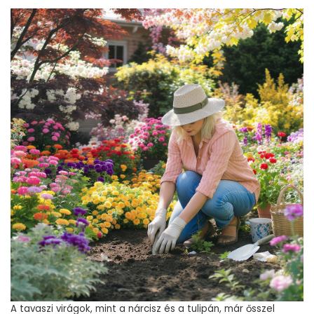
A tavaszi virágok, mint a nárcisz és a tulipán, már ősszel