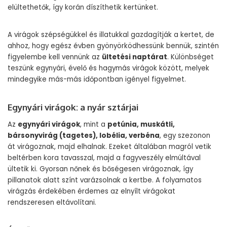
elültethetők, így korán díszíthetik kertünket.
A virágok szépségükkel és illatukkal gazdagítják a kertet, de
ahhoz, hogy egész évben gyönyörködhessünk bennük, szintén
figyelembe kell vennünk az
ültetési naptárat
. Különbséget
teszünk egynyári, évelő és hagymás virágok között, melyek
mindegyike más-más időpontban igényel figyelmet.
Egynyári virágok: a nyár sztárjai
Az
egynyári virágok
, mint a
petúnia, muskátli,
bársonyvirág (tagetes), lobélia, verbéna
, egy szezonon
át virágoznak, majd elhalnak. Ezeket általában magról vetik
beltérben kora tavasszal, majd a fagyveszély elmúltával
ültetik ki. Gyorsan nőnek és bőségesen virágoznak, így
pillanatok alatt színt varázsolnak a kertbe. A folyamatos
virágzás érdekében érdemes az elnyílt virágokat
rendszeresen eltávolítani.