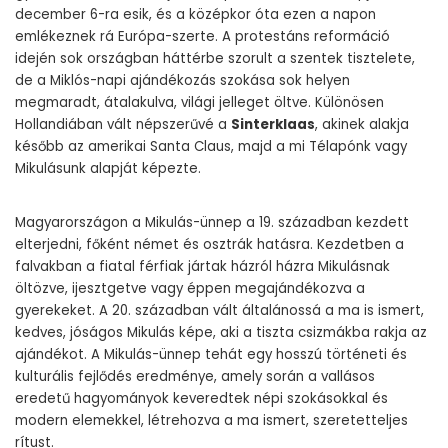
december 6-ra esik, és a középkor óta ezen a napon
emlékeznek rá Európa-szerte. A protestáns reformáció
idején sok országban háttérbe szorult a szentek tisztelete,
de a Miklós-napi ajándékozás szokása sok helyen
megmaradt, átalakulva, világi jelleget öltve. Különösen
Hollandiában vált népszerűvé a
Sinterklaas
, akinek alakja
később az amerikai Santa Claus, majd a mi Télapónk vagy
Mikulásunk alapját képezte.
Magyarországon a Mikulás-ünnep a 19. században kezdett
elterjedni, főként német és osztrák hatásra. Kezdetben a
falvakban a fiatal férfiak jártak házról házra Mikulásnak
öltözve, ijesztgetve vagy éppen megajándékozva a
gyerekeket. A 20. században vált általánossá a ma is ismert,
kedves, jóságos Mikulás képe, aki a tiszta csizmákba rakja az
ajándékot. A Mikulás-ünnep tehát egy hosszú történeti és
kulturális fejlődés eredménye, amely során a vallásos
eredetű hagyományok keveredtek népi szokásokkal és
modern elemekkel, létrehozva a ma ismert, szeretetteljes
rítust.