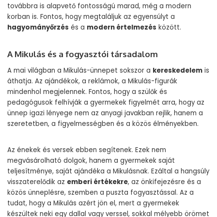
továbbra is alapvető fontosságú marad, még a modern
korban is. Fontos, hogy megtaláljuk az egyensúlyt a
hagyományőrzés
és a
modern értelmezés
között.
A Mikulás és a fogyasztói társadalom
A mai világban a Mikulás-ünnepet sokszor a
kereskedelem
is
áthatja. Az ajándékok, a reklámok, a Mikulás-figurák
mindenhol megjelennek. Fontos, hogy a szülők és
pedagógusok felhívják a gyermekek figyelmét arra, hogy az
ünnep igazi lényege nem az anyagi javakban rejlik, hanem a
szeretetben, a figyelmességben és a közös élményekben.
Az énekek és versek ebben segítenek. Ezek nem
megvásárolható dolgok, hanem a gyermekek saját
teljesítménye, saját ajándéka a Mikulásnak. Ezáltal a hangsúly
visszaterelődik az
emberi értékekre
, az önkifejezésre és a
közös ünneplésre, szemben a puszta fogyasztással. Az a
tudat, hogy a Mikulás azért jön el, mert a gyermekek
készültek neki egy dallal vagy verssel, sokkal mélyebb örömet