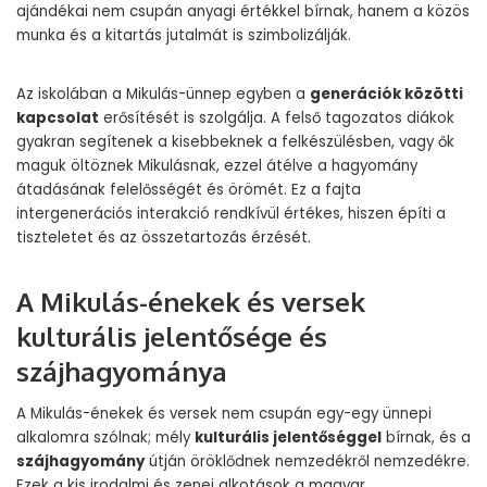
ajándékai nem csupán anyagi értékkel bírnak, hanem a közös
munka és a kitartás jutalmát is szimbolizálják.
Az iskolában a Mikulás-ünnep egyben a
generációk közötti
kapcsolat
erősítését is szolgálja. A felső tagozatos diákok
gyakran segítenek a kisebbeknek a felkészülésben, vagy ők
maguk öltöznek Mikulásnak, ezzel átélve a hagyomány
átadásának felelősségét és örömét. Ez a fajta
intergenerációs interakció rendkívül értékes, hiszen építi a
tiszteletet és az összetartozás érzését.
A Mikulás-énekek és versek
kulturális jelentősége és
szájhagyománya
A Mikulás-énekek és versek nem csupán egy-egy ünnepi
alkalomra szólnak; mély
kulturális jelentőséggel
bírnak, és a
szájhagyomány
útján öröklődnek nemzedékről nemzedékre.
Ezek a kis irodalmi és zenei alkotások a magyar