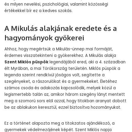
és milyen nevelési, pszichológiai, valamint közösségi
értékekkel bír ez a kedves szokás.
A Mikulás alakjának eredete és a
hagyományok gyökerei
Ahhoz, hogy megértsük a Mikulás-ünnep mai formáját,
érdemes visszatekinteni a gyökerekhez. A Mikulás alakja
Szent Miklós püspök
legendájából ered, aki a 4. században
élt Myrában, a mai Törökország területén. Miklós püspök a
legenda szerint rendkívül jóságos volt, segítette a
szegényeket, a rászorulókat és a gyermekeket. Életéhez
számos csoda és adakozás kapcsolódik, melyek közül a
legismertebb talán az, amikor három szegény lányt mentett
meg a szomorú sors elől azzal, hogy titokban aranyat dobott
be az ablakukon keresztül, ezzel biztosítva hozományukat.
Ez a történet alapozta meg a titokzatos ajándékozó, a
gyermekek védelmezőjének képét. Szent Miklós napja