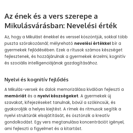
Az ének és a vers szerepe a
Mikulásvárásban: Nevelési érték
Az, hogy a Mikulást énekkel és verssel köszöntjük, sokkal több
puszta szórakozásnál; mélyreható
nevelési értékkel
bír a
gyermekek fejlődésében. Ezek a rítusok számos készséget
fejlesztenek, és hozzájárulnak a gyermekek érzelmi, kognitív
és szociális intelligenciájának gazdagításához.
Nyelvi és kognitív fejlődés
A Mikulás-versek és dalok memorizálása kiválóan fejleszti a
memóriát
és a
nyelvi készségeket
. A gyermekek új
szavakat, kifejezéseket tanulnak, bővül a szókincsük, és
gyakorolják a helyes kiejtést. A rímek és ritmusok segítik a
nyelvi struktúrák elsajátítását, és ösztönzik a kreatív
gondolkodást. Egy vers megtanulása koncentrációt igényel,
ami fejleszti a figyelmet és a kitartást.