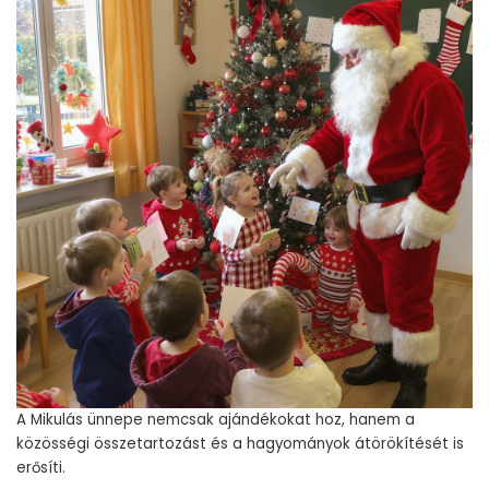
A Mikulás ünnepe nemcsak ajándékokat hoz, hanem a
közösségi összetartozást és a hagyományok átörökítését is
erősíti.