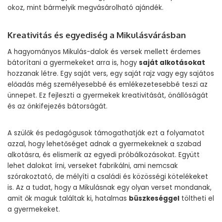
okoz, mint bármelyik megvásárolható ajándék.
Kreativitás és egyediség a Mikulásvárásban
A hagyományos Mikulás-dalok és versek mellett érdemes
bátorítani a gyermekeket arra is, hogy
saját alkotásokat
hozzanak létre. Egy saját vers, egy saját rajz vagy egy sajátos
előadás még személyesebbé és emlékezetesebbé teszi az
ünnepet. Ez fejleszti a gyermekek kreativitását, önállóságát
és az önkifejezés bátorságát.
A szülők és pedagógusok támogathatják ezt a folyamatot
azzal, hogy lehetőséget adnak a gyermekeknek a szabad
alkotásra, és elismerik az egyedi próbálkozásokat. Együtt
lehet dalokat írni, verseket fabrikálni, ami nemcsak
szórakoztató, de mélyíti a családi és közösségi kötelékeket
is. Az a tudat, hogy a Mikulásnak egy olyan verset mondanak,
amit ők maguk találtak ki, hatalmas
büszkeséggel
töltheti el
a gyermekeket.