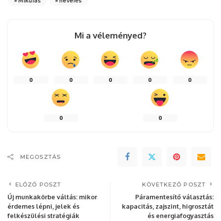
Mikulás
nevelés
Mi a véleményed?
0
0
0
0
0
0
0
MEGOSZTÁS
ELŐZŐ POSZT
KÖVETKEZŐ POSZT
Új munkakörbe váltás: mikor
Páramentesítő választás:
érdemes lépni, jelek és
kapacitás, zajszint, higrosztát
felkészülési stratégiák
és energiafogyasztás