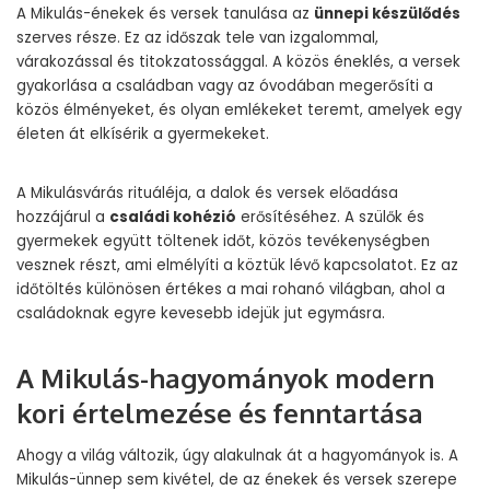
A Mikulás-énekek és versek tanulása az
ünnepi készülődés
szerves része. Ez az időszak tele van izgalommal,
várakozással és titokzatossággal. A közös éneklés, a versek
gyakorlása a családban vagy az óvodában megerősíti a
közös élményeket, és olyan emlékeket teremt, amelyek egy
életen át elkísérik a gyermekeket.
A Mikulásvárás rituáléja, a dalok és versek előadása
hozzájárul a
családi kohézió
erősítéséhez. A szülők és
gyermekek együtt töltenek időt, közös tevékenységben
vesznek részt, ami elmélyíti a köztük lévő kapcsolatot. Ez az
időtöltés különösen értékes a mai rohanó világban, ahol a
családoknak egyre kevesebb idejük jut egymásra.
A Mikulás-hagyományok modern
kori értelmezése és fenntartása
Ahogy a világ változik, úgy alakulnak át a hagyományok is. A
Mikulás-ünnep sem kivétel, de az énekek és versek szerepe