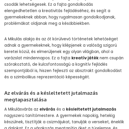
csodák lehetségesek. Ez a fajta gondolkodás
elengedhetetlen a kreativitás fejlődéséhez, és segít a
gyermekeknek abban, hogy rugalmasan gondolkodjanak,
problémákat oldjanak meg a későbbiekben.
A Mikulás alakja és az őt körülvevő történetek lehetőséget
adnak a gyermekeknek, hogy kilépjenek a valóság szigorú
keretei közül, és elmerüljenek egy olyan világban, ahol a
varázslat mindennapos. Ez a fajta
kreatív játék
nem csupán
szórakoztató, de kulcsfontosságú a kognitív fejlődés
szempontjából is, hiszen fejleszti az absztrakt gondolkodást
és a szimbolikus reprezentáció képességét.
Az elvárás és a késleltetett jutalmazás
megtapasztalása
A Mikulásvárás az
elvárás
és a
késleltetett jutalmazás
nagyszerű tanítómestere. A gyermekek napokig, hetekig
készülnek, tisztítják a csizmájukat, tanulják a verseket, éneklik
a dalokat. Ez a várakozás megtanítja őket a türelemre, és