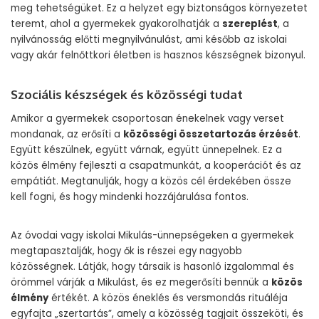
meg tehetségüket. Ez a helyzet egy biztonságos környezetet
teremt, ahol a gyermekek gyakorolhatják a
szereplést
, a
nyilvánosság előtti megnyilvánulást, ami később az iskolai
vagy akár felnőttkori életben is hasznos készségnek bizonyul.
Szociális készségek és közösségi tudat
Amikor a gyermekek csoportosan énekelnek vagy verset
mondanak, az erősíti a
közösségi összetartozás érzését
.
Együtt készülnek, együtt várnak, együtt ünnepelnek. Ez a
közös élmény fejleszti a csapatmunkát, a kooperációt és az
empátiát. Megtanulják, hogy a közös cél érdekében össze
kell fogni, és hogy mindenki hozzájárulása fontos.
Az óvodai vagy iskolai Mikulás-ünnepségeken a gyermekek
megtapasztalják, hogy ők is részei egy nagyobb
közösségnek. Látják, hogy társaik is hasonló izgalommal és
örömmel várják a Mikulást, és ez megerősíti bennük a
közös
élmény
értékét. A közös éneklés és versmondás rituáléja
egyfajta „szertartás”, amely a közösség tagjait összeköti, és