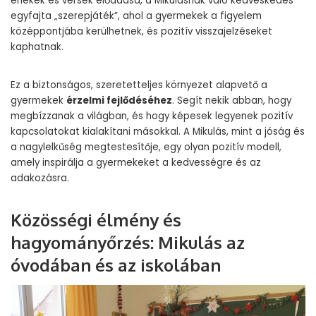
énekek és versek előadása, a Mikulásnak való kedveskedés
egyfajta „szerepjáték”, ahol a gyermekek a figyelem
középpontjába kerülhetnek, és pozitív visszajelzéseket
kaphatnak.
Ez a biztonságos, szeretetteljes környezet alapvető a
gyermekek
érzelmi fejlődéséhez
. Segít nekik abban, hogy
megbízzanak a világban, és hogy képesek legyenek pozitív
kapcsolatokat kialakítani másokkal. A Mikulás, mint a jóság és
a nagylelkűség megtestesítője, egy olyan pozitív modell,
amely inspirálja a gyermekeket a kedvességre és az
adakozásra.
Közösségi élmény és
hagyományőrzés: Mikulás az
óvodában és az iskolában