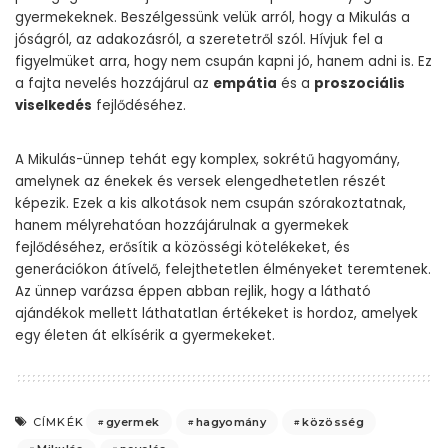
gyermekeknek. Beszélgessünk velük arról, hogy a Mikulás a
jóságról, az adakozásról, a szeretetről szól. Hívjuk fel a
figyelmüket arra, hogy nem csupán kapni jó, hanem adni is. Ez
a fajta nevelés hozzájárul az
empátia
és a
proszociális
viselkedés
fejlődéséhez.
A Mikulás-ünnep tehát egy komplex, sokrétű hagyomány,
amelynek az énekek és versek elengedhetetlen részét
képezik. Ezek a kis alkotások nem csupán szórakoztatnak,
hanem mélyrehatóan hozzájárulnak a gyermekek
fejlődéséhez, erősítik a közösségi kötelékeket, és
generációkon átívelő, felejthetetlen élményeket teremtenek.
Az ünnep varázsa éppen abban rejlik, hogy a látható
ajándékok mellett láthatatlan értékeket is hordoz, amelyek
egy életen át elkísérik a gyermekeket.
gyermek
hagyomány
közösség
CÍMKÉK