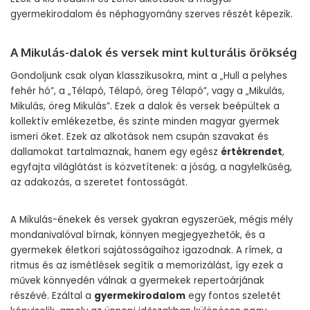
gyermekirodalom és néphagyomány szerves részét képezik.
A Mikulás-dalok és versek mint kulturális örökség
Gondoljunk csak olyan klasszikusokra, mint a „Hull a pelyhes
fehér hó”, a „Télapó, Télapó, öreg Télapó”, vagy a „Mikulás,
Mikulás, öreg Mikulás”. Ezek a dalok és versek beépültek a
kollektív emlékezetbe, és szinte minden magyar gyermek
ismeri őket. Ezek az alkotások nem csupán szavakat és
dallamokat tartalmaznak, hanem egy egész
értékrendet
,
egyfajta világlátást is közvetítenek: a jóság, a nagylelkűség,
az adakozás, a szeretet fontosságát.
A Mikulás-énekek és versek gyakran egyszerűek, mégis mély
mondanivalóval bírnak, könnyen megjegyezhetők, és a
gyermekek életkori sajátosságaihoz igazodnak. A rímek, a
ritmus és az ismétlések segítik a memorizálást, így ezek a
művek könnyedén válnak a gyermekek repertoárjának
részévé. Ezáltal a
gyermekirodalom
egy fontos szeletét