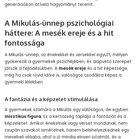
generációkon átívelő hagyományt teremt.
A Mikulás-ünnep pszichológiai
háttere: A mesék ereje és a hit
fontossága
A Mikulás-ünnep, az énekekkel és versekkel együtt, mélyen
gyökerezik a gyermekek pszichéjében, és alapvető szerepet
játszik a fejlődésükben. A
mesék ereje
és a hit képessége,
még ha csak rövid időre is, valóságos csodákra képes a
gyermeki lélekben.
A fantázia és a képzelet stimulálása
A gyermekek számára a Mikulás egy valóságos, de egyben
misztikus figura
. Ez a kettősség táplálja a fantáziát és a
képzeletet. Amikor énekelnek vagy verset mondanak, nem
csupán szavakat ismételnek, hanem belehelyezkednek egy
mesebeli világba, ahol a jó mindig elnyeri jutalmát, és a