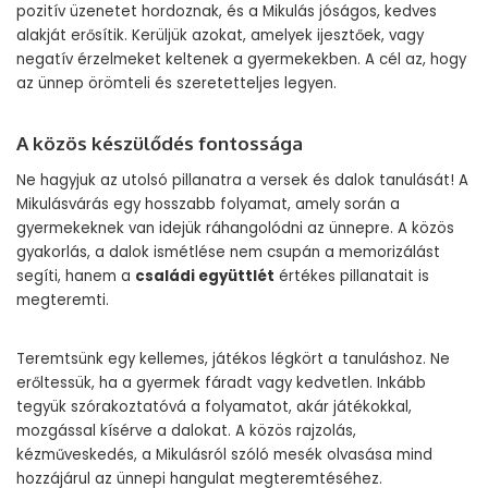
pozitív üzenetet hordoznak, és a Mikulás jóságos, kedves
alakját erősítik. Kerüljük azokat, amelyek ijesztőek, vagy
negatív érzelmeket keltenek a gyermekekben. A cél az, hogy
az ünnep örömteli és szeretetteljes legyen.
A közös készülődés fontossága
Ne hagyjuk az utolsó pillanatra a versek és dalok tanulását! A
Mikulásvárás egy hosszabb folyamat, amely során a
gyermekeknek van idejük ráhangolódni az ünnepre. A közös
gyakorlás, a dalok ismétlése nem csupán a memorizálást
segíti, hanem a
családi együttlét
értékes pillanatait is
megteremti.
Teremtsünk egy kellemes, játékos légkört a tanuláshoz. Ne
erőltessük, ha a gyermek fáradt vagy kedvetlen. Inkább
tegyük szórakoztatóvá a folyamatot, akár játékokkal,
mozgással kísérve a dalokat. A közös rajzolás,
kézműveskedés, a Mikulásról szóló mesék olvasása mind
hozzájárul az ünnepi hangulat megteremtéséhez.