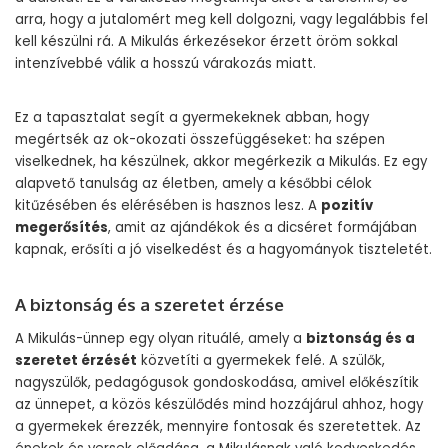
arra, hogy a jutalomért meg kell dolgozni, vagy legalábbis fel
kell készülni rá. A Mikulás érkezésekor érzett öröm sokkal
intenzívebbé válik a hosszú várakozás miatt.
Ez a tapasztalat segít a gyermekeknek abban, hogy
megértsék az ok-okozati összefüggéseket: ha szépen
viselkednek, ha készülnek, akkor megérkezik a Mikulás. Ez egy
alapvető tanulság az életben, amely a későbbi célok
kitűzésében és elérésében is hasznos lesz. A
pozitív
megerősítés
, amit az ajándékok és a dicséret formájában
kapnak, erősíti a jó viselkedést és a hagyományok tiszteletét.
A biztonság és a szeretet érzése
A Mikulás-ünnep egy olyan rituálé, amely a
biztonság és a
szeretet érzését
közvetíti a gyermekek felé. A szülők,
nagyszülők, pedagógusok gondoskodása, amivel előkészítik
az ünnepet, a közös készülődés mind hozzájárul ahhoz, hogy
a gyermekek érezzék, mennyire fontosak és szeretettek. Az