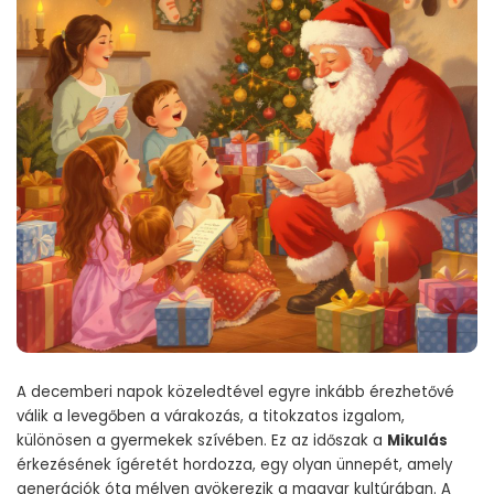
A decemberi napok közeledtével egyre inkább érezhetővé
válik a levegőben a várakozás, a titokzatos izgalom,
különösen a gyermekek szívében. Ez az időszak a
Mikulás
érkezésének ígéretét hordozza, egy olyan ünnepét, amely
generációk óta mélyen gyökerezik a magyar kultúrában. A