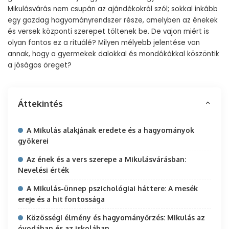
Mikulásvárás nem csupán az ajándékokról szól; sokkal inkább
egy gazdag hagyományrendszer része, amelyben az énekek
és versek központi szerepet töltenek be. De vajon miért is
olyan fontos ez a rituálé? Milyen mélyebb jelentése van
annak, hogy a gyermekek dalokkal és mondókákkal köszöntik
a jóságos öreget?
Áttekintés
A Mikulás alakjának eredete és a hagyományok
gyökerei
Az ének és a vers szerepe a Mikulásvárásban:
Nevelési érték
A Mikulás-ünnep pszichológiai háttere: A mesék
ereje és a hit fontossága
Közösségi élmény és hagyományőrzés: Mikulás az
óvodában és az iskolában