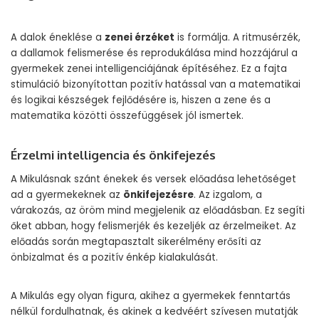
A dalok éneklése a
zenei érzéket
is formálja. A ritmusérzék,
a dallamok felismerése és reprodukálása mind hozzájárul a
gyermekek zenei intelligenciájának építéséhez. Ez a fajta
stimuláció bizonyítottan pozitív hatással van a matematikai
és logikai készségek fejlődésére is, hiszen a zene és a
matematika közötti összefüggések jól ismertek.
Érzelmi intelligencia és önkifejezés
A Mikulásnak szánt énekek és versek előadása lehetőséget
ad a gyermekeknek az
önkifejezésre
. Az izgalom, a
várakozás, az öröm mind megjelenik az előadásban. Ez segíti
őket abban, hogy felismerjék és kezeljék az érzelmeiket. Az
előadás során megtapasztalt sikerélmény erősíti az
önbizalmat és a pozitív énkép kialakulását.
A Mikulás egy olyan figura, akihez a gyermekek fenntartás
nélkül fordulhatnak, és akinek a kedvéért szívesen mutatják