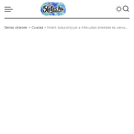
5letes ötletek
>
Család
>
Miért köszöntjük a Mikulást énekkel és verssel? Szokások, nevelési érték és közösségi élmény