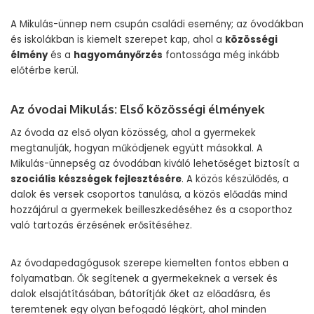
A Mikulás-ünnep nem csupán családi esemény; az óvodákban
és iskolákban is kiemelt szerepet kap, ahol a
közösségi
élmény
és a
hagyományőrzés
fontossága még inkább
előtérbe kerül.
Az óvodai Mikulás: Első közösségi élmények
Az óvoda az első olyan közösség, ahol a gyermekek
megtanulják, hogyan működjenek együtt másokkal. A
Mikulás-ünnepség az óvodában kiváló lehetőséget biztosít a
szociális készségek fejlesztésére
. A közös készülődés, a
dalok és versek csoportos tanulása, a közös előadás mind
hozzájárul a gyermekek beilleszkedéséhez és a csoporthoz
való tartozás érzésének erősítéséhez.
Az óvodapedagógusok szerepe kiemelten fontos ebben a
folyamatban. Ők segítenek a gyermekeknek a versek és
dalok elsajátításában, bátorítják őket az előadásra, és
teremtenek egy olyan befogadó légkört, ahol minden