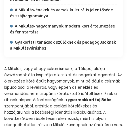
A Mikulás-énekek és versek kulturális jelentősége
és szájhagyománya
A Mikulás-hagyományok modern kori értelmezése
és fenntartása
Gyakorlati tanácsok szülőknek és pedagógusoknak
a Mikulásváráshoz
A Mikulás, vagy ahogy sokan ismerik, a Télapó, alakja
évszázadok óta inspirálja a kicsiket és nagyokat egyaránt. Az
ő érkezése köré épült hagyományok, mint például a csizmák
kipucolása, a levélírás, vagy éppen az éneklés és
versmondás, nem csupán szórakoztató időtöltések. Ezek a
rítusok alapvető fontosságúak a
gyermekkori fejlődés
szempontjából, erősítik a családi kötelékeket és
hozzájárulnak a közösségi identitás kialakulásához. A
következőkben részletesen elemezzük, miért is olyan
elengedhetetlen része a Mikulás-ünnepnek az ének és a vers,