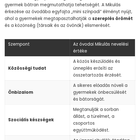
gyermek bátran megmutathatja tehetségét. A Mikulás
érkezése az óvodába egyfajta „mini színpadi” élményt nyújt,
ahol a gyermekek megtapasztalhatják a
szereplés örömét
és a közönség (társaik és az óvónők) elismerését.
Szempont
Az óvodai Mikulás nevelési
értéke
A közös készülődés és
Közösségi tudat
ünneplés erősíti az
összetartozás érzését.
A sikeres előadás növeli a
Önbizalom
gyermekek önbecsülését
és bátorságát.
Megtanulják a sorban
állást, a türelmet, a
Szociális készségek
csoportos
együttműködést.