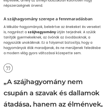
képviselik, amely az ünnepi időszakban különösen nagy
népszerűségnek örvend.
A szájhagyomány szerepe a fennmaradásban
A Mikulás-hagyományok, beleértve az énekeket és verseket
is, nagyrészt a
szájhagyomány
útján terjednek. A szülők
tanítják gyermekeiknek, az óvónők az óvodásoknak, a
nagyszülők unokáiknak. Ez a folyamat biztosítja, hogy a
hagyományok élők maradjanak, és ne merüljenek feledésbe
a modern világ gyors változásai közepette sem.
„A szájhagyomány nem
csupán a szavak és dallamok
átadása, hanem az élmények,