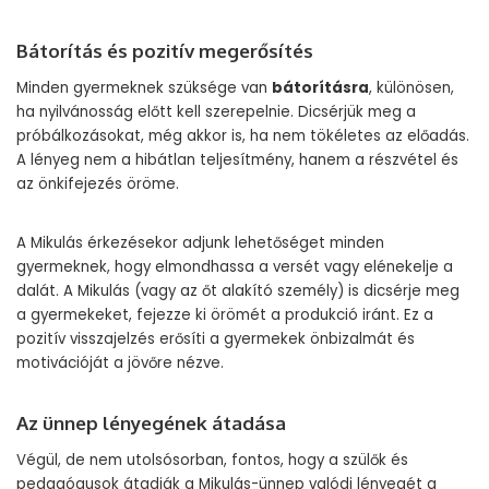
Bátorítás és pozitív megerősítés
Minden gyermeknek szüksége van
bátorításra
, különösen,
ha nyilvánosság előtt kell szerepelnie. Dicsérjük meg a
próbálkozásokat, még akkor is, ha nem tökéletes az előadás.
A lényeg nem a hibátlan teljesítmény, hanem a részvétel és
az önkifejezés öröme.
A Mikulás érkezésekor adjunk lehetőséget minden
gyermeknek, hogy elmondhassa a versét vagy elénekelje a
dalát. A Mikulás (vagy az őt alakító személy) is dicsérje meg
a gyermekeket, fejezze ki örömét a produkció iránt. Ez a
pozitív visszajelzés erősíti a gyermekek önbizalmát és
motivációját a jövőre nézve.
Az ünnep lényegének átadása
Végül, de nem utolsósorban, fontos, hogy a szülők és
pedagógusok átadják a Mikulás-ünnep valódi lényegét a