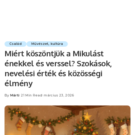
Család
Művészet, kultúra
Miért köszöntjük a Mikulást
énekkel és verssel? Szokások,
nevelési érték és közösségi
élmény
By
Márti
21 Min Read
március 23, 2026
Posted
by