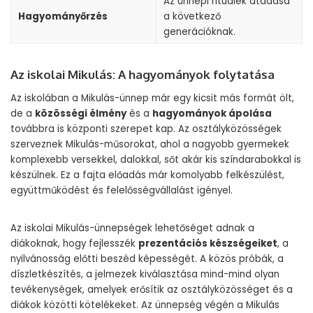
Az ünnepi rituálék átadása
Hagyományőrzés
a következő
generációknak.
Az iskolai Mikulás: A hagyományok folytatása
Az iskolában a Mikulás-ünnep már egy kicsit más formát ölt,
de a
közösségi élmény
és a
hagyományok ápolása
továbbra is központi szerepet kap. Az osztályközösségek
szerveznek Mikulás-műsorokat, ahol a nagyobb gyermekek
komplexebb versekkel, dalokkal, sőt akár kis színdarabokkal is
készülnek. Ez a fajta előadás már komolyabb felkészülést,
együttműködést és felelősségvállalást igényel.
Az iskolai Mikulás-ünnepségek lehetőséget adnak a
diákoknak, hogy fejlesszék
prezentációs készségeiket
, a
nyilvánosság előtti beszéd képességét. A közös próbák, a
díszletkészítés, a jelmezek kiválasztása mind-mind olyan
tevékenységek, amelyek erősítik az osztályközösséget és a
diákok közötti kötelékeket. Az ünnepség végén a Mikulás