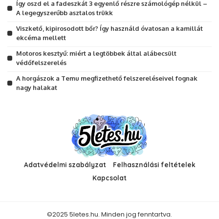
Így oszd el a fadeszkát 3 egyenlő részre számológép nélkül –
A legegyszerűbb asztalos trükk
Viszkető, kipirosodott bőr? Így használd óvatosan a kamillát
ekcéma mellett
Motoros kesztyű: miért a legtöbbek által alábecsült
védőfelszerelés
A horgászok a Temu megfizethető felszereléseivel fognak
nagy halakat
Adatvédelmi szabályzat
Felhasználási feltételek
Kapcsolat
©2025 5letes.hu. Minden jog fenntartva.