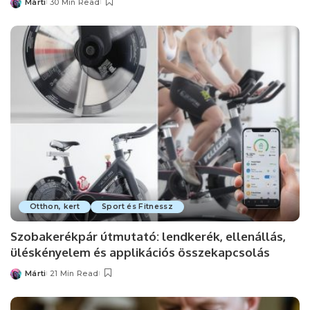
Márti
30 Min Read
Posted
by
Otthon, kert
Sport és Fitnessz
Szobakerékpár útmutató: lendkerék, ellenállás,
üléskényelem és applikációs összekapcsolás
Márti
21 Min Read
Posted
by