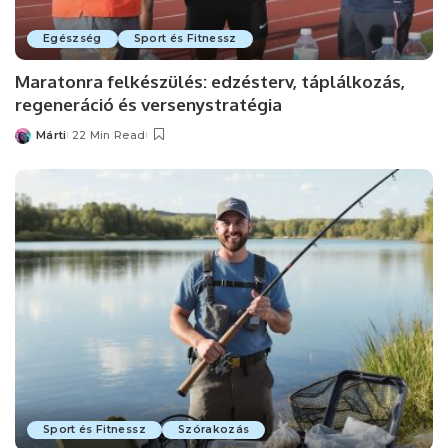
Egészség
Sport és Fitnessz
Maratonra felkészülés: edzésterv, táplálkozás,
regeneráció és versenystratégia
Márti
22 Min Read
Posted
by
Sport és Fitnessz
Szórakozás