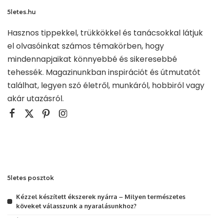
5letes.hu
Hasznos tippekkel, trükkökkel és tanácsokkal látjuk
el olvasóinkat számos témakörben, hogy
mindennapjaikat könnyebbé és sikeresebbé
tehessék. Magazinunkban inspirációt és útmutatót
találhat, legyen szó életről, munkáról, hobbiról vagy
akár utazásról.
5letes posztok
Kézzel készített ékszerek nyárra – Milyen természetes
köveket válasszunk a nyaralásunkhoz?