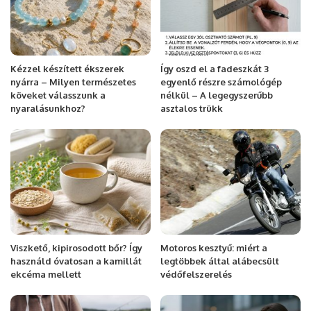
Kézzel készített ékszerek
Így oszd el a fadeszkát 3
nyárra – Milyen természetes
egyenlő részre számológép
köveket válasszunk a
nélkül – A legegyszerűbb
nyaralásunkhoz?
asztalos trükk
Viszkető, kipirosodott bőr? Így
Motoros kesztyű: miért a
használd óvatosan a kamillát
legtöbbek által alábecsült
ekcéma mellett
védőfelszerelés