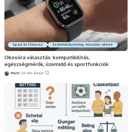
Sport és Fitnessz
Számítástechnika, műszaki cikkek
Okosóra választás: kompatibilitás,
egészségmérők, üzemidő és sportfunkciók
Márti
24 Min Read
Posted
by