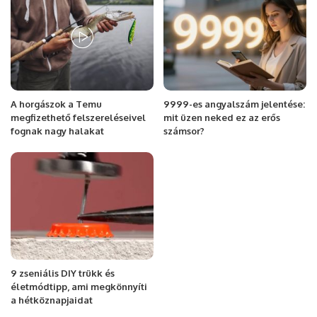
A horgászok a Temu
9999-es angyalszám jelentése:
megfizethető felszereléseivel
mit üzen neked ez az erős
fognak nagy halakat
számsor?
9 zseniális DIY trükk és
életmódtipp, ami megkönnyíti
a hétköznapjaidat