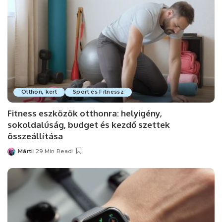
Otthon, kert
Sport és Fitnessz
Fitness eszközök otthonra: helyigény,
sokoldalúság, budget és kezdő szettek
összeállítása
Márti
29 Min Read
Posted
by