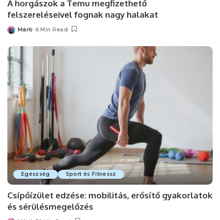
A horgászok a Temu megfizethető
felszereléseivel fognak nagy halakat
Márti
6 Min Read
Posted
by
Egészség
Sport és Fitnessz
Csípőízület edzése: mobilitás, erősítő gyakorlatok
és sérülésmegelőzés