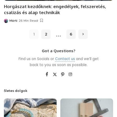
Horgászat kezdőknek: engedélyek, felszerelés,
csalizás és alap technikák
Márti
26 Min Read
Posted
by
…
1
2
6
Got a Questions?
Find us on Socials or
Contact us
and we’ll get
back to you as soon as possible.
5letes dolgok