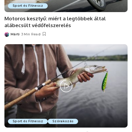
Sport és Fitnessz
Motoros kesztyű: miért a legtöbbek által
alábecsült védőfelszerelés
Márti
3 Min Read
Posted
by
Sport és Fitnessz
Szórakozás