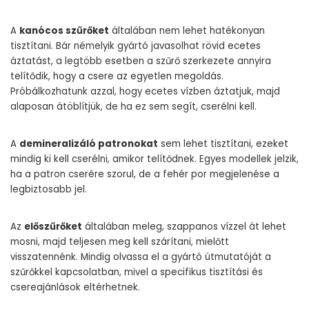
A
kanócos szűrőket
általában nem lehet hatékonyan
tisztítani. Bár némelyik gyártó javasolhat rövid ecetes
áztatást, a legtöbb esetben a szűrő szerkezete annyira
telítődik, hogy a csere az egyetlen megoldás.
Próbálkozhatunk azzal, hogy ecetes vízben áztatjuk, majd
alaposan átöblítjük, de ha ez sem segít, cserélni kell.
A
demineralizáló patronokat
sem lehet tisztítani, ezeket
mindig ki kell cserélni, amikor telítődnek. Egyes modellek jelzik,
ha a patron cserére szorul, de a fehér por megjelenése a
legbiztosabb jel.
Az
előszűrőket
általában meleg, szappanos vízzel át lehet
mosni, majd teljesen meg kell szárítani, mielőtt
visszatennénk. Mindig olvassa el a gyártó útmutatóját a
szűrőkkel kapcsolatban, mivel a specifikus tisztítási és
csereajánlások eltérhetnek.