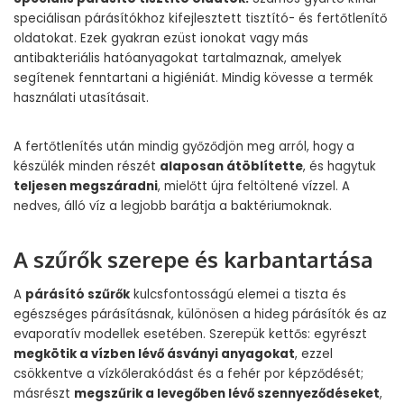
speciálisan párásítókhoz kifejlesztett tisztító- és fertőtlenítő
oldatokat. Ezek gyakran ezüst ionokat vagy más
antibakteriális hatóanyagokat tartalmaznak, amelyek
segítenek fenntartani a higiéniát. Mindig kövesse a termék
használati utasításait.
A fertőtlenítés után mindig győződjön meg arról, hogy a
készülék minden részét
alaposan átöblítette
, és hagytuk
teljesen megszáradni
, mielőtt újra feltöltené vízzel. A
nedves, álló víz a legjobb barátja a baktériumoknak.
A szűrők szerepe és karbantartása
A
párásító szűrők
kulcsfontosságú elemei a tiszta és
egészséges párásításnak, különösen a hideg párásítók és az
evaporatív modellek esetében. Szerepük kettős: egyrészt
megkötik a vízben lévő ásványi anyagokat
, ezzel
csökkentve a vízkőlerakódást és a fehér por képződését;
másrészt
megszűrik a levegőben lévő szennyeződéseket
,