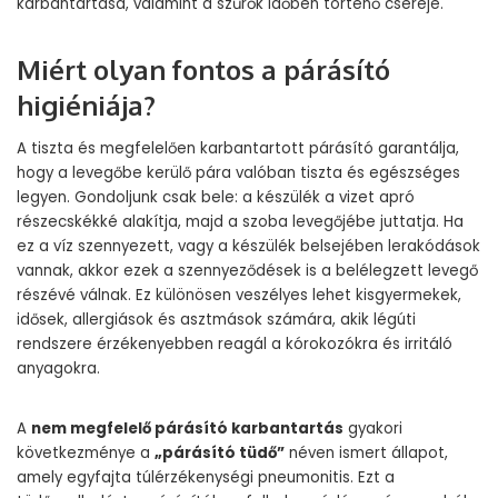
karbantartása, valamint a szűrők időben történő cseréje.
Miért olyan fontos a párásító
higiéniája?
A tiszta és megfelelően karbantartott párásító garantálja,
hogy a levegőbe kerülő pára valóban tiszta és egészséges
legyen. Gondoljunk csak bele: a készülék a vizet apró
részecskékké alakítja, majd a szoba levegőjébe juttatja. Ha
ez a víz szennyezett, vagy a készülék belsejében lerakódások
vannak, akkor ezek a szennyeződések is a belélegzett levegő
részévé válnak. Ez különösen veszélyes lehet kisgyermekek,
idősek, allergiások és asztmások számára, akik légúti
rendszere érzékenyebben reagál a kórokozókra és irritáló
anyagokra.
A
nem megfelelő párásító karbantartás
gyakori
következménye a
„párásító tüdő”
néven ismert állapot,
amely egyfajta túlérzékenységi pneumonitis. Ezt a