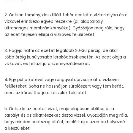
2. Öntsön tömény, desztillált fehér ecetet a víztartályba és a
vízkővel érintkező egyéb részekre (pl. alaptartály,
ultrahangos membrán környéke). Győződjön meg róla, hogy
az ecet teljesen ellepi a vízköves felületeket.
3. Hagyja hatni az ecetet legalább 20-30 percig, de akár
több óráig is, súlyosabb lerakódások esetén. Az ecet oldja a
vízkövet, és fellazítja a szennyeződéseket.
4. Egy puha kefével vagy ronggyal dörzsölje át a vízköves
felületeket. Soha ne használjon súrolószert vagy fém kefét,
mert az károsíthatja a készülék felületét.
5. Öntse ki az ecetes vizet, majd alaposan öblítse át a
tartályt és az alkatrészeket tiszta vízzel. Győződjön meg róla,
hogy minden ecetszag eltűnt, mielőtt újra üzembe helyezné
a készüléket.