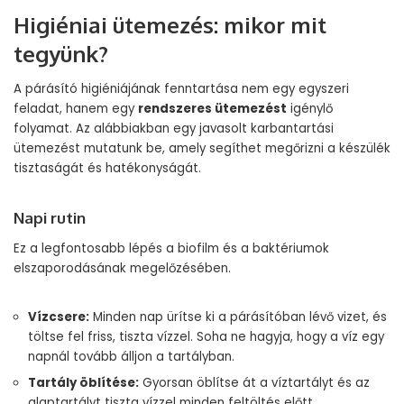
Higiéniai ütemezés: mikor mit
tegyünk?
A párásító higiéniájának fenntartása nem egy egyszeri
feladat, hanem egy
rendszeres ütemezést
igénylő
folyamat. Az alábbiakban egy javasolt karbantartási
ütemezést mutatunk be, amely segíthet megőrizni a készülék
tisztaságát és hatékonyságát.
Napi rutin
Ez a legfontosabb lépés a biofilm és a baktériumok
elszaporodásának megelőzésében.
Vízcsere:
Minden nap ürítse ki a párásítóban lévő vizet, és
töltse fel friss, tiszta vízzel. Soha ne hagyja, hogy a víz egy
napnál tovább álljon a tartályban.
Tartály öblítése:
Gyorsan öblítse át a víztartályt és az
alaptartályt tiszta vízzel minden feltöltés előtt.