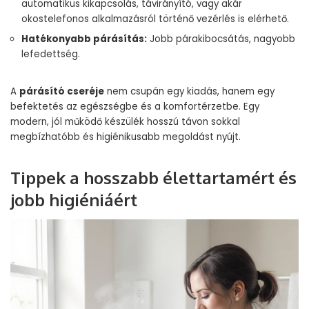
automatikus kikapcsolás, távirányító, vagy akár
okostelefonos alkalmazásról történő vezérlés is elérhető.
Hatékonyabb párásítás:
Jobb párakibocsátás, nagyobb
lefedettség.
A
párásító cseréje
nem csupán egy kiadás, hanem egy
befektetés az egészségbe és a komfortérzetbe. Egy
modern, jól működő készülék hosszú távon sokkal
megbízhatóbb és higiénikusabb megoldást nyújt.
Tippek a hosszabb élettartamért és
jobb higiéniáért