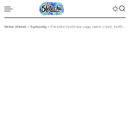
5letes ötletek
>
Egészség
>
Párásító tisztítása vagy csere: vízkő, biofilm, szűrők és higiéniai ütemezés