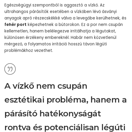
Egészségügyi szempontból is aggasztó a vízkő. Az
ultrahangos párásítók esetében a vízkőben lévő ásványi
anyagok apró részecskékké válva a levegőbe kerülhetnek, és
fehér port
képezhetnek a bútorokon. Ez a por nem csupán
kellemetlen, hanem belélegezve irritálhatja a légutakat,
különösen érzékeny embereknél. Habár nem közvetlenül
mérgező, a folyamatos irritáció hosszú távon légúti
problémákhoz vezethet.
A vízkő nem csupán
esztétikai probléma, hanem a
párásító hatékonyságát
rontva és potenciálisan légúti