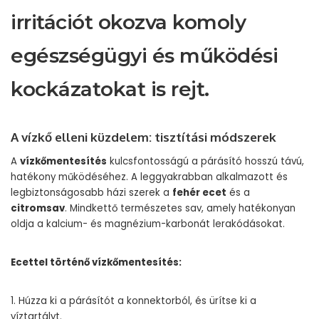
irritációt okozva komoly
egészségügyi és működési
kockázatokat is rejt.
A vízkő elleni küzdelem: tisztítási módszerek
A
vízkőmentesítés
kulcsfontosságú a párásító hosszú távú,
hatékony működéséhez. A leggyakrabban alkalmazott és
legbiztonságosabb házi szerek a
fehér ecet
és a
citromsav
. Mindkettő természetes sav, amely hatékonyan
oldja a kalcium- és magnézium-karbonát lerakódásokat.
Ecettel történő vízkőmentesítés:
1. Húzza ki a párásítót a konnektorból, és ürítse ki a
víztartályt.