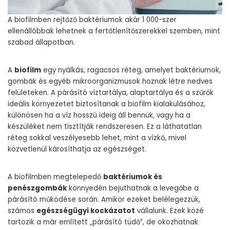
A biofilmben rejtőző baktériumok akár 1 000-szer
ellenállóbbak lehetnek a fertőtlenítőszerekkel szemben, mint
szabad állapotban.
A
biofilm
egy nyálkás, ragacsos réteg, amelyet baktériumok,
gombák és egyéb mikroorganizmusok hoznak létre nedves
felületeken. A párásító víztartálya, alaptartálya és a szűrők
ideális környezetet biztosítanak a biofilm kialakulásához,
különösen ha a víz hosszú ideig áll bennük, vagy ha a
készüléket nem tisztítják rendszeresen. Ez a láthatatlan
réteg sokkal veszélyesebb lehet, mint a vízkő, mivel
közvetlenül károsíthatja az egészséget.
A biofilmben megtelepedő
baktériumok és
penészgombák
könnyedén bejuthatnak a levegőbe a
párásító működése során. Amikor ezeket belélegezzük,
számos
egészségügyi kockázatot
vállalunk. Ezek közé
tartozik a már említett „párásító tüdő”, de okozhatnak