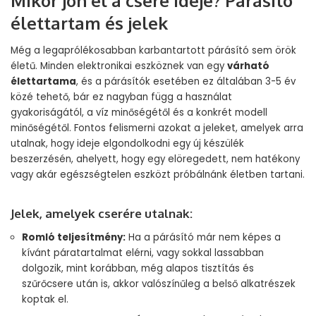
Mikor jön el a csere ideje? Párásító
élettartam és jelek
Még a legaprólékosabban karbantartott párásító sem örök
életű. Minden elektronikai eszköznek van egy
várható
élettartama
, és a párásítók esetében ez általában 3-5 év
közé tehető, bár ez nagyban függ a használat
gyakoriságától, a víz minőségétől és a konkrét modell
minőségétől. Fontos felismerni azokat a jeleket, amelyek arra
utalnak, hogy ideje elgondolkodni egy új készülék
beszerzésén, ahelyett, hogy egy elöregedett, nem hatékony
vagy akár egészségtelen eszközt próbálnánk életben tartani.
Jelek, amelyek cserére utalnak:
Romló teljesítmény:
Ha a párásító már nem képes a
kívánt páratartalmat elérni, vagy sokkal lassabban
dolgozik, mint korábban, még alapos tisztítás és
szűrőcsere után is, akkor valószínűleg a belső alkatrészek
koptak el.