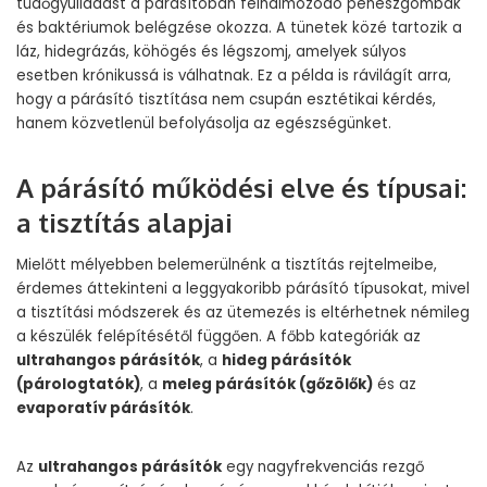
tüdőgyulladást a párásítóban felhalmozódó penészgombák
és baktériumok belégzése okozza. A tünetek közé tartozik a
láz, hidegrázás, köhögés és légszomj, amelyek súlyos
esetben krónikussá is válhatnak. Ez a példa is rávilágít arra,
hogy a párásító tisztítása nem csupán esztétikai kérdés,
hanem közvetlenül befolyásolja az egészségünket.
A párásító működési elve és típusai:
a tisztítás alapjai
Mielőtt mélyebben belemerülnénk a tisztítás rejtelmeibe,
érdemes áttekinteni a leggyakoribb párásító típusokat, mivel
a tisztítási módszerek és az ütemezés is eltérhetnek némileg
a készülék felépítésétől függően. A főbb kategóriák az
ultrahangos párásítók
, a
hideg párásítók
(párologtatók)
, a
meleg párásítók (gőzölők)
és az
evaporatív párásítók
.
Az
ultrahangos párásítók
egy nagyfrekvenciás rezgő