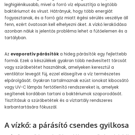
leghigiénikusabb, mivel a forró víz elpusztítja a legtöbb
baktériumot és vírust. Hátrányuk, hogy több energiát
fogyasztanak, és a forró gőz miatt égési sérülés veszélye áll
fenn, ezért óvatosan kell elhelyezni őket. A vízkő lerakódása
azonban náluk is jelentős probléma lehet a fűtőelemen és a
tartályban.
Az
evaporatív párásítók
a hideg párásítók egy fejlettebb
formái. Ezek a készülékek gyakran több nedvesített tárcsát
vagy szűrőbetétet használnak, amelyeken keresztül a
ventilátor levegőt fúj, ezzel elősegítve a víz természetes
elpárolgását. Gyakran tartalmaznak ezüst ionokat kibocsátó
vagy UV-C lámpás fertőtlenítő rendszereket is, amelyek
segítenek kordában tartani a baktériumok szaporodását.
Tisztításuk a szűrőbetétek és a víztartály rendszeres
karbantartására fókuszál.
A vízkő: a párásító csendes gyilkosa