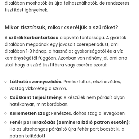
általában moshatók és újra felhasználhatók, de rendszeres
tisztítást igényelnek.
Mikor tisztítsuk, mikor cseréljük a szűrőket?
A
szűrők karbantartása
alapvető fontosságú. A gyártók
általában megadnak egy javasolt csereperiódust, ami
általában 1-3 hónap, a használat gyakoriságától és a víz
keménységétől függően. Azonban van néhány jel, ami arra
utal, hogy a szűrő tisztításra vagy cserére szorul:
Látható szennyeződés:
Penészfoltok, elszíneződés,
vastag vízkőréteg a szűrőn.
Csökkent teljesítmény:
A készülék nem párásít olyan
hatékonyan, mint korábban.
Kellemetlen szag:
Penészes, dohos szag a levegőben.
Fehér por lerakódás (demineralizáló patron esetén):
Ha az ultrahangos párásító újra fehér port bocsát ki, a
patron telítődött.