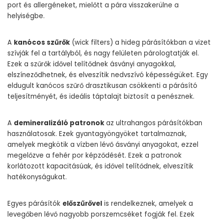
port és allergéneket, mielőtt a pára visszakerülne a
helyiségbe.
A
kanócos szűrők
(wick filters) a hideg párásítókban a vizet
szívják fel a tartályból, és nagy felületen párologtatják el.
Ezek a szűrők idővel telítődnek ásványi anyagokkal,
elszíneződhetnek, és elveszítik nedvszívó képességüket. Egy
eldugult kanócos szűrő drasztikusan csökkenti a párásító
teljesítményét, és ideális táptalajt biztosít a penésznek.
A
demineralizáló patronok
az ultrahangos párásítókban
használatosak. Ezek gyantagyöngyöket tartalmaznak,
amelyek megkötik a vízben lévő ásványi anyagokat, ezzel
megelőzve a fehér por képződését. Ezek a patronok
korlátozott kapacitásúak, és idővel telítődnek, elveszítik
hatékonyságukat.
Egyes párásítók
előszűrővel
is rendelkeznek, amelyek a
levegőben lévő nagyobb porszemcséket fogják fel. Ezek