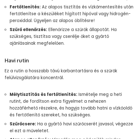
Fertőtlenítés:
Az alapos tisztítás és vízkőmentesítés után
fertőtlenítse a készüléket hígított hipóval vagy hidrogén-
peroxiddal. Ügyeljen az alapos öblítésre!
Szűrő ellenőrzés:
Ellenőrizze a szűrők állapotát. Ha
szükséges, tisztítsa vagy cserélje őket a gyártó
ajánlásainak megfelelően.
Havi rutin
Ez a rutin a hosszabb távú karbantartásra és a szűrők
felülvizsgálatára koncentrál.
Mélytisztítás és fertőtlenítés:
Ismételje meg a heti
rutint, de fordítson extra figyelmet a nehezen
hozzáférhető részekre, és hagyja tovább hatni a vízkőoldó
és fertőtlenítő szereket, ha szükséges.
Szűrőcsere:
Ha a gyártó havi szűrőcserét javasol, végezze
el ezt a műveletet.