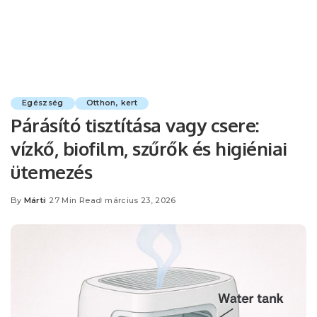
Egészség
Otthon, kert
Párásító tisztítása vagy csere:
vízkő, biofilm, szűrők és higiéniai
ütemezés
By
Márti
27 Min Read
március 23, 2026
Posted
by