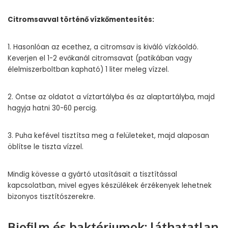
Citromsavval történő vízkőmentesítés:
1. Hasonlóan az ecethez, a citromsav is kiváló vízkőoldó.
Keverjen el 1-2 evőkanál citromsavat (patikában vagy
élelmiszerboltban kapható) 1 liter meleg vízzel.
2. Öntse az oldatot a víztartályba és az alaptartályba, majd
hagyja hatni 30-60 percig.
3. Puha kefével tisztítsa meg a felületeket, majd alaposan
öblítse le tiszta vízzel.
Mindig kövesse a gyártó utasításait a tisztítással
kapcsolatban, mivel egyes készülékek érzékenyek lehetnek
bizonyos tisztítószerekre.
Biofilm és baktériumok: láthatatlan