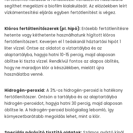
segíthet megelőzni a biofilm kialakulását. Az előzőekben leírt
vízkőmentesítési eljárás egyben fertőtlenítést is végez.
Klóros fertőtlenítőszerek (pl. hipó):
Erősebb fertőtlenítésre
hetente vagy kéthetente használhatunk hígított klóros
fertőtlenítőszert. Keverjen el 1 teáskanál háztartási hipót 1
liter vízzel. Öntse az oldatot a víztartályba és az
alaptartályba, hagyja hatni 10-15 percig, majd alaposan
öblítse ki tiszta vízzel. Rendkívül fontos az alapos öblítés,
hogy ne maradjon klór a készülékben, mielőtt újra
használatba venné.
Hidrogén-peroxid:
A 3%-os hidrogén-peroxid is hatékony
fertőtlenítőszer. Öntsön a tartályba és az alaptartályba
hidrogén-peroxidot, hagyja hatni 30 percig, majd alaposan
öblítse le. A hidrogén-peroxid biológiailag lebomló, így
környezetbarátabb megoldás lehet, mint a klór.
Speciális párásító tisztító oldatok:
Számos gyártó kínál