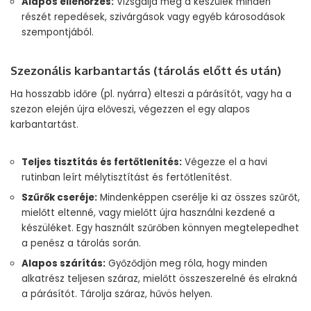
Alapos ellenőrzés:
Vizsgálja meg a készülék minden
részét repedések, szivárgások vagy egyéb károsodások
szempontjából.
Szezonális karbantartás (tárolás előtt és után)
Ha hosszabb időre (pl. nyárra) elteszi a párásítót, vagy ha a
szezon elején újra előveszi, végezzen el egy alapos
karbantartást.
Teljes tisztítás és fertőtlenítés:
Végezze el a havi
rutinban leírt mélytisztítást és fertőtlenítést.
Szűrők cseréje:
Mindenképpen cserélje ki az összes szűrőt,
mielőtt eltenné, vagy mielőtt újra használni kezdené a
készüléket. Egy használt szűrőben könnyen megtelepedhet
a penész a tárolás során.
Alapos szárítás:
Győződjön meg róla, hogy minden
alkatrész teljesen száraz, mielőtt összeszerelné és elrakná
a párásítót. Tárolja száraz, hűvös helyen.