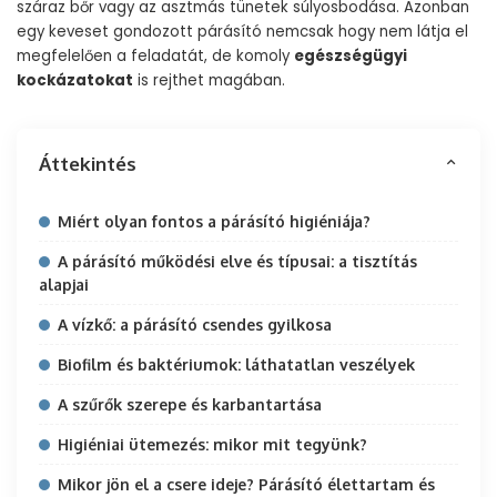
száraz bőr vagy az asztmás tünetek súlyosbodása. Azonban
egy keveset gondozott párásító nemcsak hogy nem látja el
megfelelően a feladatát, de komoly
egészségügyi
kockázatokat
is rejthet magában.
Áttekintés
Miért olyan fontos a párásító higiéniája?
A párásító működési elve és típusai: a tisztítás
alapjai
A vízkő: a párásító csendes gyilkosa
Biofilm és baktériumok: láthatatlan veszélyek
A szűrők szerepe és karbantartása
Higiéniai ütemezés: mikor mit tegyünk?
Mikor jön el a csere ideje? Párásító élettartam és