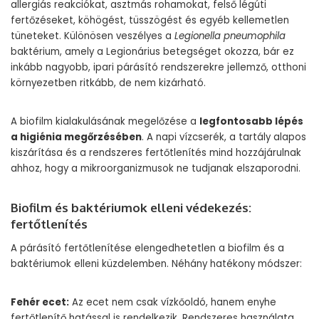
allergiás reakciókat, asztmás rohamokat, felső légúti
fertőzéseket, köhögést, tüsszögést és egyéb kellemetlen
tüneteket. Különösen veszélyes a
Legionella pneumophila
baktérium, amely a Legionárius betegséget okozza, bár ez
inkább nagyobb, ipari párásító rendszerekre jellemző, otthoni
környezetben ritkább, de nem kizárható.
A biofilm kialakulásának megelőzése a
legfontosabb lépés
a higiénia megőrzésében
. A napi vízcserék, a tartály alapos
kiszárítása és a rendszeres fertőtlenítés mind hozzájárulnak
ahhoz, hogy a mikroorganizmusok ne tudjanak elszaporodni.
Biofilm és baktériumok elleni védekezés:
fertőtlenítés
A párásító fertőtlenítése elengedhetetlen a biofilm és a
baktériumok elleni küzdelemben. Néhány hatékony módszer:
Fehér ecet:
Az ecet nem csak vízkőoldó, hanem enyhe
fertőtlenítő hatással is rendelkezik. Rendszeres használata