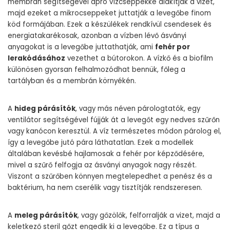
membrán segítségével apró vízcseppekké alakítják a vizet,
majd ezeket a mikrocseppeket juttatják a levegőbe finom
köd formájában. Ezek a készülékek rendkívül csendesek és
energiatakarékosak, azonban a vízben lévő ásványi
anyagokat is a levegőbe juttathatják, ami
fehér por
lerakódásához
vezethet a bútorokon. A vízkő és a biofilm
különösen gyorsan felhalmozódhat bennük, főleg a
tartályban és a membrán környékén.
A
hideg párásítók
, vagy más néven párologtatók, egy
ventilátor segítségével fújják át a levegőt egy nedves szűrőn
vagy kanócon keresztül. A víz természetes módon párolog el,
így a levegőbe jutó pára láthatatlan. Ezek a modellek
általában kevésbé hajlamosak a fehér por képződésére,
mivel a szűrő felfogja az ásványi anyagok nagy részét.
Viszont a szűrőben könnyen megtelepedhet a penész és a
baktérium, ha nem cserélik vagy tisztítják rendszeresen.
A
meleg párásítók
, vagy gőzölők, felforralják a vizet, majd a
keletkező steril gőzt engedik ki a levegőbe. Ez a típus a