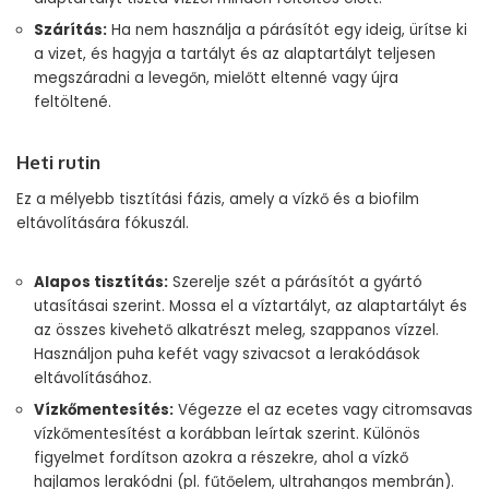
Szárítás:
Ha nem használja a párásítót egy ideig, ürítse ki
a vizet, és hagyja a tartályt és az alaptartályt teljesen
megszáradni a levegőn, mielőtt eltenné vagy újra
feltöltené.
Heti rutin
Ez a mélyebb tisztítási fázis, amely a vízkő és a biofilm
eltávolítására fókuszál.
Alapos tisztítás:
Szerelje szét a párásítót a gyártó
utasításai szerint. Mossa el a víztartályt, az alaptartályt és
az összes kivehető alkatrészt meleg, szappanos vízzel.
Használjon puha kefét vagy szivacsot a lerakódások
eltávolításához.
Vízkőmentesítés:
Végezze el az ecetes vagy citromsavas
vízkőmentesítést a korábban leírtak szerint. Különös
figyelmet fordítson azokra a részekre, ahol a vízkő
hajlamos lerakódni (pl. fűtőelem, ultrahangos membrán).