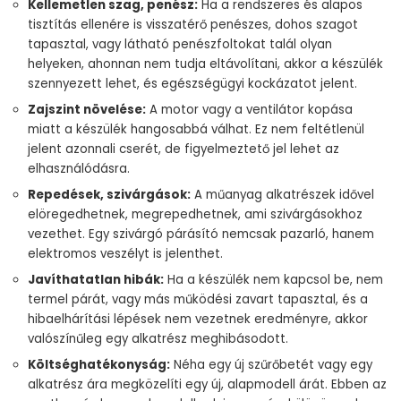
Kellemetlen szag, penész:
Ha a rendszeres és alapos
tisztítás ellenére is visszatérő penészes, dohos szagot
tapasztal, vagy látható penészfoltokat talál olyan
helyeken, ahonnan nem tudja eltávolítani, akkor a készülék
szennyezett lehet, és egészségügyi kockázatot jelent.
Zajszint növelése:
A motor vagy a ventilátor kopása
miatt a készülék hangosabbá válhat. Ez nem feltétlenül
jelent azonnali cserét, de figyelmeztető jel lehet az
elhasználódásra.
Repedések, szivárgások:
A műanyag alkatrészek idővel
elöregedhetnek, megrepedhetnek, ami szivárgásokhoz
vezethet. Egy szivárgó párásító nemcsak pazarló, hanem
elektromos veszélyt is jelenthet.
Javíthatatlan hibák:
Ha a készülék nem kapcsol be, nem
termel párát, vagy más működési zavart tapasztal, és a
hibaelhárítási lépések nem vezetnek eredményre, akkor
valószínűleg egy alkatrész meghibásodott.
Költséghatékonyság:
Néha egy új szűrőbetét vagy egy
alkatrész ára megközelíti egy új, alapmodell árát. Ebben az