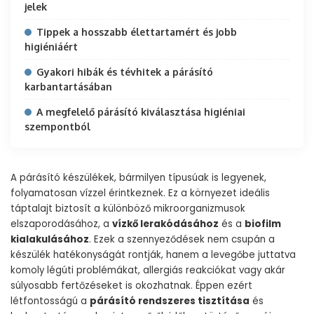
jelek
Tippek a hosszabb élettartamért és jobb
higiéniáért
Gyakori hibák és tévhitek a párásító
karbantartásában
A megfelelő párásító kiválasztása higiéniai
szempontból
A párásító készülékek, bármilyen típusúak is legyenek,
folyamatosan vízzel érintkeznek. Ez a környezet ideális
táptalajt biztosít a különböző mikroorganizmusok
elszaporodásához, a
vízkő lerakódásához
és a
biofilm
kialakulásához
. Ezek a szennyeződések nem csupán a
készülék hatékonyságát rontják, hanem a levegőbe juttatva
komoly légúti problémákat, allergiás reakciókat vagy akár
súlyosabb fertőzéseket is okozhatnak. Éppen ezért
létfontosságú a
párásító rendszeres tisztítása
és