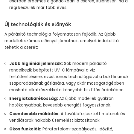
esetben érdemes elgondolkodni a cserén, különösen, ha a
régi készülék már több éves.
Új technológiák és előnyök
A párásító technológia folyamatosan fejlődik. Az újabb
modellek számos előnnyel járhatnak, amelyek indokolttá
tehetik a cserét:
Jobb higiéniai jellemzők:
Sok modern párásító
rendelkezik beépített UV-C lámpával a víz
fertőtlenítésére, ezüst ionos technológiával a baktériumok
szaporodásának gátlására, vagy akár mosogatógépben
mosható alkatrészekkel a könnyebb tisztítás érdekében.
Energiatakarékosság:
Az újabb modellek gyakran
hatékonyabbak, kevesebb energiát fogyasztanak.
Csendesebb működés:
A továbbfejlesztett motorok és
ventilátorok halkabb üzemelést biztosítanak.
Okos funkciók:
Páratartalom-szabályozás, időzítő,