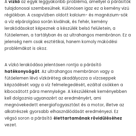
A
vízkő
az egyik leggyakoribb probléma, amellyel a párásítók
tulajdonosai szembesülnek. Különösen igaz ez a kemény vizű
régiókban. A csapvízben oldott kalcium- és magnézium-sók
a víz elpárolgása során kiválnak, és fehér, kemény
lerakódásokat képeznek a készülék belső felületein, a
fűtőelemen, a tartályban és az ultrahangos membránon. Ez a
jelenség nem csak esztétikai, hanem komoly működési
problémákat is okoz.
A vízkő lerakódása jelentősen rontja a párásító
hatékonyságát
. Az ultrahangos membránon vagy a
fűtőelemen lévő vízkőréteg akadályozza a vízcseppek
képződését vagy a víz felmelegedését, ezáltal csökken a
kibocsátott pára mennyisége. A készüléknek keményebben
kell dolgoznia ugyanazért az eredményért, ami
megnövekedett energiafogyasztást és a motor, illetve az
alkatrészek gyorsabb elhasználódását eredményezi. Ez
végső soron a párásító
élettartamának rövidüléséhez
vezet.