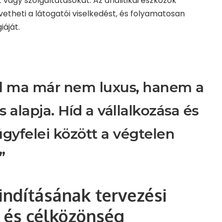
vagy szolgáltatásokat. Az analitikai eszközök
theti a látogatói viselkedést, és folyamatosan
iáját.
l ma már nem luxus, hanem a
és alapja. Híd a vállalkozása és
ügyfelei között a végtelen
”
indításának tervezési
k és célközönség