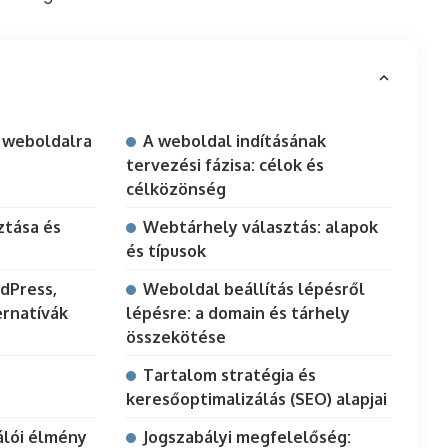
 weboldalra
A weboldal indításának
tervezési fázisa: célok és
célközönség
ztása és
Webtárhely választás: alapok
és típusok
dPress,
Weboldal beállítás lépésről
ernatívák
lépésre: a domain és tárhely
összekötése
Tartalom stratégia és
keresőoptimalizálás (SEO) alapjai
álói élmény
Jogszabályi megfelelőség: