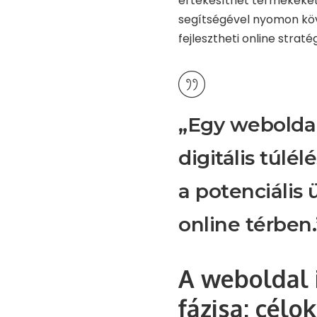
értékesíthet termékeket 
segítségével nyomon köve
fejlesztheti online stratég
„Egy webolda
digitális túlél
a potenciális 
online térben.
A weboldal 
fázisa: célo