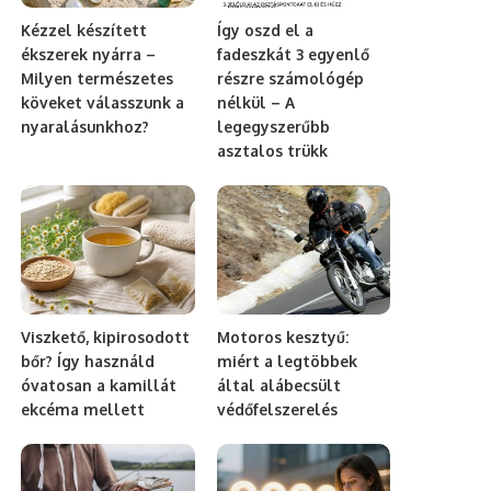
Kézzel készített
Így oszd el a
ékszerek nyárra –
fadeszkát 3 egyenlő
Milyen természetes
részre számológép
köveket válasszunk a
nélkül – A
nyaralásunkhoz?
legegyszerűbb
asztalos trükk
Viszkető, kipirosodott
Motoros kesztyű:
bőr? Így használd
miért a legtöbbek
óvatosan a kamillát
által alábecsült
ekcéma mellett
védőfelszerelés