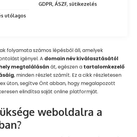
GDPR, ÁSZF, sütikezelés
és utólagos
ak folyamata számos lépésből áll, amelyek
ntolást igényel. A
domain név kiválasztásától
rhely megtalálásán
át, egészen a
tartalomkezelő
tásáig
, minden részlet számít. Ez a cikk részletesen
ex úton, segítve Önt abban, hogy megalapozott
eresen elindítsa saját online platformját.
züksége weboldalra a
rban?