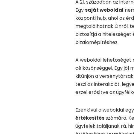
A 21. században az inter
Egy
saját weboldal
nem 
központi hub, ahol az é
megtalálhatnak Önről, ter
biztosítja a hitelességet
bizalomépítéshez.
A weboldal lehetőséget 
célközönséggel. Egy jól 
kitűnjön a versenytársak
teszi az interakciót, leg
ezzel erősítve az ügyfél
Ezenkívül a weboldal eg
értékesítés
számára. Ker
ügyfelek találjanak rá, h