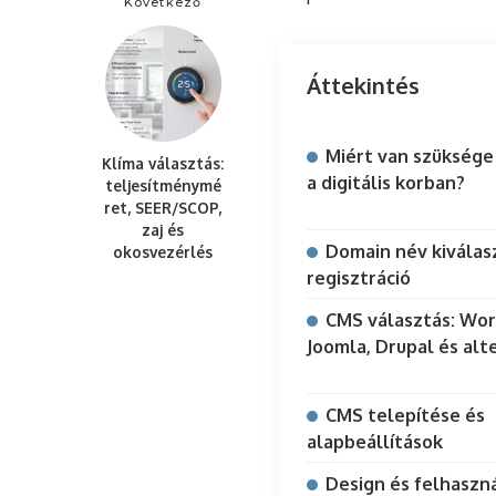
Következő
Áttekintés
Miért van szüksége
Klíma választás:
a digitális korban?
teljesítménymé
ret, SEER/SCOP,
zaj és
Domain név kiválas
okosvezérlés
regisztráció
CMS választás: Wor
Joomla, Drupal és alt
CMS telepítése és
alapbeállítások
Design és felhaszn