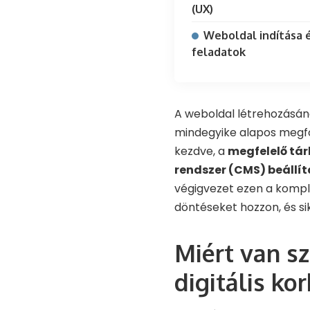
(UX)
Weboldal indítása 
feladatok
A weboldal létrehozásán
mindegyike alapos megfo
kezdve, a
megfelelő tá
rendszer (CMS) beállí
végigvezet ezen a kompl
döntéseket hozzon, és sik
Miért van s
digitális ko