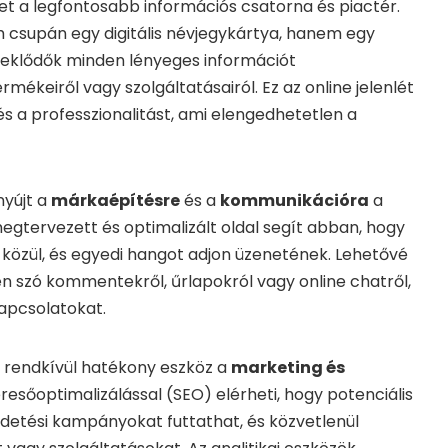
net a legfontosabb információs csatorna és piactér.
csupán egy digitális névjegykártya, hanem egy
rdeklődők minden lényeges információt
mékeiről vagy szolgáltatásairól. Ez az online jelenlét
 és a professzionalitást, ami elengedhetetlen a
nyújt a
márkaépítésre
és a
kommunikációra
a
megtervezett és optimalizált oldal segít abban, hogy
 közül, és egyedi hangot adjon üzenetének. Lehetővé
yen szó kommentekről, űrlapokról vagy online chatről,
kapcsolatokat.
y rendkívül hatékony eszköz a
marketing és
esőoptimalizálással (SEO) elérheti, hogy potenciális
irdetési kampányokat futtathat, és közvetlenül