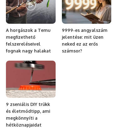
A horgászok a Temu
9999-es angyalszám
megfizethető
jelentése: mit üzen
felszereléseivel
neked ez az erős
fognak nagy halakat
számsor?
9 zseniális DIY trükk
és életmódtipp, ami
megkönnyíti a
hétköznapjaidat