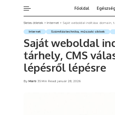
Főoldal
Egészsé
5letes ötletek
>
Internet
>
Saját weboldal indítása: domain, tá
Internet
Számítástechnika, műszaki cikkek
Saját weboldal in
tárhely, CMS válas
lépésről lépésre
By
Márti
35 Min Read
január 28, 2026
Posted
by