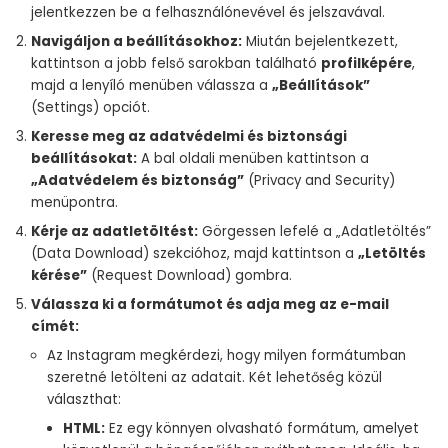
jelentkezzen be a felhasználónevével és jelszavával.
Navigáljon a beállításokhoz:
Miután bejelentkezett,
kattintson a jobb felső sarokban található
profilképére
,
majd a lenyíló menüben válassza a
„Beállítások”
(Settings) opciót.
Keresse meg az adatvédelmi és biztonsági
beállításokat:
A bal oldali menüben kattintson a
„Adatvédelem és biztonság”
(Privacy and Security)
menüpontra.
Kérje az adatletöltést:
Görgessen lefelé a „Adatletöltés”
(Data Download) szekcióhoz, majd kattintson a
„Letöltés
kérése”
(Request Download) gombra.
Válassza ki a formátumot és adja meg az e-mail
címét:
Az Instagram megkérdezi, hogy milyen formátumban
szeretné letölteni az adatait. Két lehetőség közül
választhat:
HTML:
Ez egy könnyen olvasható formátum, amelyet