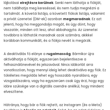
lájkolásai
elrejtésre kerülnek
. Senki nem láthatja a fiókját,
nem találhatja meg kereséssel, és nem tudja megnézni a
tartalmát. A követői listája, a követett fiókok listája, valamint
a privát üzenetei (DM-ek) azonban
megmaradnak
. Ez azt
jelenti, hogy ha meggondolja magát, és úgy dönt, hogy
visszatér, minden ott lesz, ahol abbahagyta. Az üzenetei
továbbra is láthatók maradnak azok számára, akikkel
korábban kommunikált, és a fiókja nevét is megőrzik.
A deaktiválás fő előnye a
rugalmasság
. Bármikor újra
aktiválhatja a fiókját, egyszerűen bejelentkezve a
felhasználónevével és jelszavával. Nincs időkorlát arra
vonatkozóan, hogy mennyi ideig lehet deaktiválva egy fiók. Ez
tökéletes megoldás lehet egy hosszabb nyaralásra, egy
vizsgaidőszakra, vagy ha egyszerűen csak úgy érzi, hogy egy
időre szüksége van a digitális csendre anélkül, hogy mindent
elveszítene.
Hátránya, hogy bár a fiók rejtett, az Instagram (és a Meta)