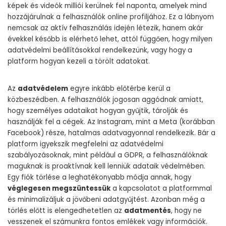
képek és videók milliói kerülnek fel naponta, amelyek mind
hozzájárulnak a felhasználók online profiljához. Ez a lábnyom
nemcsak az aktív felhasználás idején létezik, hanem akár
évekkel később is elérhető lehet, attól függően, hogy milyen
adatvédelmi beállításokkal rendelkezünk, vagy hogy a
platform hogyan kezeli a törölt adatokat.
Az
adatvédelem
egyre inkább előtérbe kerül a
közbeszédben. A felhasználók jogosan aggódnak amiatt,
hogy személyes adataikat hogyan gyűjtik, tárolják és
használják fel a cégek. Az Instagram, mint a Meta (korábban
Facebook) része, hatalmas adatvagyonnal rendelkezik. Bár a
platform igyekszik megfelelni az adatvédelmi
szabályozásoknak, mint például a GDPR, a felhasználóknak
maguknak is proaktívnak kell lenniük adataik védelmében.
Egy fiók törlése a leghatékonyabb módja annak, hogy
véglegesen megszüntessük
a kapcsolatot a platformmal
és minimalizáljuk a jövőbeni adatgyűjtést. Azonban még a
törlés előtt is elengedhetetlen az
adatmentés
, hogy ne
vesszenek el számunkra fontos emlékek vagy információk.