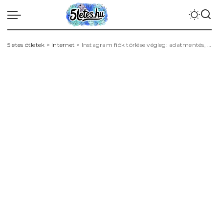
5letes ötletek
>
Internet
>
Instagram fiók törlése végleg: adatmentés, deaktiválás vs. törlés és lépésről lépésre útmutató