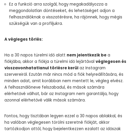
Ez a funkció arra szolgál, hogy megakadályozza a
meggondolatlan döntéseket, és lehetőséget adjon a
felhasználóknak a visszatérésre, ha rájönnek, hogy mégis
szükségük van a profiljukra.
A végleges törlés:
Ha a 30 napos türelmi idő alatt
nem jelentkezik be
a
fiókjába, akkor a fiókja a türelmi idő lejártával
véglegesen és
visszavonhatatlanul törlésre kerül
az Instagram
szervereiről. Ezután már nincs mód a fiók helyreállítására, és
minden adat, amit korábban nem mentett le, végleg elvész.
A felhasználóneve felszabadul, és mások számára
elérhetővé válhat, bár az Instagram nem garantálja, hogy
azonnal elérhetővé válik mások számára.
Fontos, hogy tisztában legyen ezzel a 30 napos ablakkal, és
ha valóban véglegesen törölni szeretné fiókját, akkor
tartózkodjon attól, hogy bejelentkezzen ezalatt az időszak