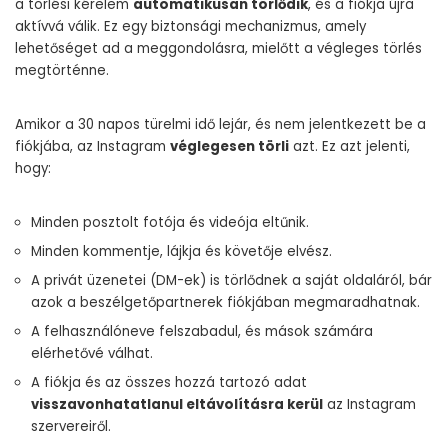
a törlési kérelem
automatikusan törlődik
, és a fiókja újra
aktívvá válik. Ez egy biztonsági mechanizmus, amely
lehetőséget ad a meggondolásra, mielőtt a végleges törlés
megtörténne.
Amikor a 30 napos türelmi idő lejár, és nem jelentkezett be a
fiókjába, az Instagram
véglegesen törli
azt. Ez azt jelenti,
hogy:
Minden posztolt fotója és videója eltűnik.
Minden kommentje, lájkja és követője elvész.
A privát üzenetei (DM-ek) is törlődnek a saját oldaláról, bár
azok a beszélgetőpartnerek fiókjában megmaradhatnak.
A felhasználóneve felszabadul, és mások számára
elérhetővé válhat.
A fiókja és az összes hozzá tartozó adat
visszavonhatatlanul eltávolításra kerül
az Instagram
szervereiről.