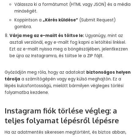
Válassza ki a formátumot (HTML vagy JSON) és a média
minőségét.
Koppintson a
„Kérés küldése”
(Submit Request)
gombra.
Várja meg az e-mailt és töltse le:
Ugyanúgy, mint az
asztali verziónál, egy e-mailt fog kapni a letöltési linkkel.
Ezt az e-mailt nyissa meg a böngészőjében, jelentkezzen
be újra az Instagramra, és töltse le a ZIP fájlt.
Győződjön meg róla, hogy az adatokat
biztonságos helyen
tárolja
a számítógépén vagy egy külső meghajtón. Ez a
lépés kulcsfontosságú, mielőtt bármilyen végleges törlési
folyamatba kezdene.
Instagram fiók törlése végleg: a
teljes folyamat lépésről lépésre
Ha az adatmentés sikeresen megtörtént, és biztos abban,