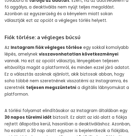
továbbra is
tárolja az adatait
. Ezért, ha az adatvédelem a
fő aggálya, a deaktiválás nem nyújt teljes megoldást.
Azonban az egyszerűség és a kényelem miatt sokan
választják ezt az opciót a végleges törlés helyett.
Fiók törlése: a végleges búcsú
Az
Instagram fiók végleges törlése
egy sokkal komolyabb
lépés, amelynek
visszavonhatatlan következményei
vannak. Ha ezt az opciót választja, lényegében teljesen
eltávolítja magát a platformról, és minden ezzel járó adatot.
Ez a választás azoknak ajánlott, akik biztosak abban, hogy
soha többé nem szeretnének visszatérni az Instagramra, és
szeretnék
teljesen megszüntetni
a digitális lábnyomukat a
platformon.
A törlési folyamat elindításakor az Instagram általában egy
30 napos türelmi időt
biztosít. Ez alatt az idő alatt a fiókja
rejtett állapotba kerül, hasonlóan a deaktiváláshoz. Azonban,
ha ezalatt a 30 nap alatt egyszer is bejelentkezik a fiókjába,