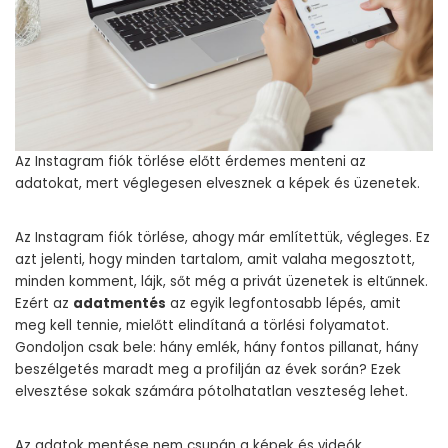
Az Instagram fiók törlése előtt érdemes menteni az
adatokat, mert véglegesen elvesznek a képek és üzenetek.
Az Instagram fiók törlése, ahogy már említettük, végleges. Ez
azt jelenti, hogy minden tartalom, amit valaha megosztott,
minden komment, lájk, sőt még a privát üzenetek is eltűnnek.
Ezért az
adatmentés
az egyik legfontosabb lépés, amit
meg kell tennie, mielőtt elindítaná a törlési folyamatot.
Gondoljon csak bele: hány emlék, hány fontos pillanat, hány
beszélgetés maradt meg a profilján az évek során? Ezek
elvesztése sokak számára pótolhatatlan veszteség lehet.
Az adatok mentése nem csupán a képek és videók