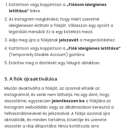
Kattintson vagy koppintson a
„Fiókom ideiglenes
letiltása”
linkre.
Az Instagram megkérdezi, hogy miért szeretné
ideiglenesen letiltani a fiókját. Válasszon egy opciót a
legördülő menüből. Ez is egy kötelező mező.
Adja meg újra a fiókjának
jelszavát
a megerősítéshez.
Kattintson vagy koppintson a
„Fiók ideiglenes letiltása”
(Temporarily Disable Account) gombra.
Erősítse meg a döntését egy felugró ablakban.
5. A fiók újraaktiválása
Miután deaktiválta a fiókját, az azonnal eltűnik az
Instagramról, és senki nem láthatja. Ha úgy dönt, hogy
visszatérne, egyszerűen
jelentkezzen be
a fiókjába az
Instagram weboldalán vagy az alkalmazáson keresztül a
felhasználónevével és jelszavával. A fiókja azonnal újra
aktiválódik, és minden tartalma, követője és üzenete
visszatér a régi állapotába. Nincs korlátozás arra