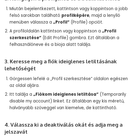
Miután bejelentkezett, kattintson vagy koppintson a jobb
felső sarokban található
profilképére
, majd a lenyíló
menüben válassza a
„Profil”
(Profile) opciót.
A profiloldalán kattintson vagy koppintson a
„Profil
szerkesztése”
(Edit Profile) gombra. Ezt általában a
felhasználóneve és a bioja alatt találja.
3. Keresse meg a fiók ideiglenes letiltásának
lehetőségét
Görgessen lefelé a „Profil szerkesztése” oldalon egészen
az oldal aljára.
Itt találja a
„Fiókom ideiglenes letiltása”
(Temporarily
disable my account) linket. Ez általában egy kis méretű,
halványabb szöveggel van kiemelve, de kattintható.
4. Válassza ki a deaktiválás okát és adja meg a
jelszavát