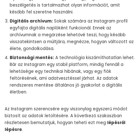
beszélgetés is tartalmazhat olyan információt, amit
később fel szeretne használni.
Digitális archívum:
Sokak számára az Instagram profil
egyfajta digitális naplóként funkcionál. Ennek az
archívumnak a megőrzése lehetővé teszi, hogy később
visszatekintsen a múltjára, megnézze, hogyan változott az
élete, gondolkodása.
Biztonsági mentés:
A technológia kiszámíthatatlan lehet.
Bár az Instagram egy stabil platform, mindig fennáll a
lehetősége egy technikai hibának, vagy egy fiók
feltörésének, ami adatvesztéssel járhat. Az adatok
rendszeres mentése általános jó gyakorlat a digitális
életben.
Az Instagram szerencsére egy viszonylag egyszerű módot
biztosít az adatok letöltésére. A következő szakaszban
részletesen bemutatjuk, hogyan teheti ezt meg
lépésről
lépésre
.