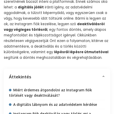
szeretnének búcsút inteni a platformnak. Ennek számos oka
lehet: a
digitális jóllét
iránti igény, az adatvédelmi
aggodalmak, a túlzott képernyőidő, vagy egyszerűen csak a
vágy, hogy kevesebb időt töltsünk online. Bármi is legyen az
ok, az Instagram fiók kezelése, legyen szó
deaktiválásról
vagy végleges törlésről
, egy fontos döntés, amely alapos
megfontolást és tájékozottságot igényel. Cikkünkben
részletesen végigvezetjük Önt ezen a folyamaton, kitérve az
adatmentésre, a deaktiválás és a törlés közötti
különbségekre, valamint egy
lépésről lépésre útmutatóval
segítünk a döntés meghozatalában és végrehajtásában.
Áttekintés
Miért érdemes átgondolni az Instagram fiók
törlését vagy deaktiválását?
A digitális lábnyom és az adatvédelem kérdése
Instagram fiók deaktiválás vagy törlés: mi a