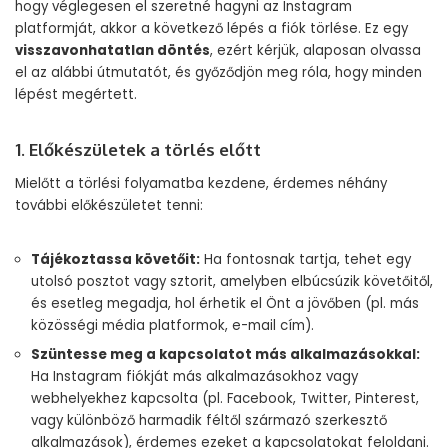
hogy véglegesen el szeretné hagyni az Instagram
platformját, akkor a következő lépés a fiók törlése. Ez egy
visszavonhatatlan döntés
, ezért kérjük, alaposan olvassa
el az alábbi útmutatót, és győződjön meg róla, hogy minden
lépést megértett.
1. Előkészületek a törlés előtt
Mielőtt a törlési folyamatba kezdene, érdemes néhány
további előkészületet tenni:
Tájékoztassa követőit:
Ha fontosnak tartja, tehet egy
utolsó posztot vagy sztorit, amelyben elbúcsúzik követőitől,
és esetleg megadja, hol érhetik el Önt a jövőben (pl. más
közösségi média platformok, e-mail cím).
Szüntesse meg a kapcsolatot más alkalmazásokkal:
Ha Instagram fiókját más alkalmazásokhoz vagy
webhelyekhez kapcsolta (pl. Facebook, Twitter, Pinterest,
vagy különböző harmadik féltől származó szerkesztő
alkalmazások), érdemes ezeket a kapcsolatokat feloldani.