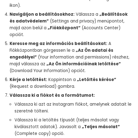
ikon).
Navigáljon a beállításokhoz:
Válassza a
„Beállítások
és adatvédelem”
(Settings and privacy) menüpontot,
majd azon belül a
„Fiókközpont”
(Accounts Center)
opciót.
Keresse meg az információs beállításokat:
A
Fiókközpontban görgessen le a
„Az Ön adatai és
engedélyei”
(Your information and permissions) részhez,
majd válassza az
„Az Ön információinak letöltése”
(Download Your Information) opciót.
Kérje a letöltést:
Koppintson a
„Letöltés kérése”
(Request a download) gombra.
Válassza ki a fiókot és a formátumot:
Válassza ki azt az Instagram fiókot, amelynek adatait le
szeretné tölteni.
Válassza ki a letöltés típusát (teljes másolat vagy
kiválasztott adatok). Javasolt a
„Teljes másolat”
(Complete copy) opció.