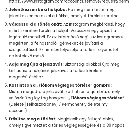
https://www.instagram.com/accounts/remove/request/perm
Jelentkezzen be a fiókjába:
Ha még nem tette meg,
jelentkezzen be azzal a fiókkal, amelyet törölni szeretne.
Válassza ki a törlés okát:
Az Instagram megkérdezi, hogy
miért szeretné törölni a fiókját. Válasszon egy opciót a
legördülő menüből. Ez az információ segít az Instagramnak
megérteni a felhasználói igényeket és javítani a
szolgáltatását. Ez nem befolyásolja a törlési folyamatot,
de kötelező mező.
Adja meg újra a jelszavát:
Biztonsági okokból újra meg
kell adnia a fiókjának jelszavát a törlési kérelem
megerősítéséhez.
Kattintson a „Fiókom végleges törlése” gombra:
Miután megadta a jelszavát, kattintson a gombra, amely
valószínűleg így fog hangzani:
„Fiókom végleges törlése”
(Delete [felhasználónév] / Permanently delete my
account).
Erősítse meg a törlést:
Megjelenik egy felugró ablak,
amely figyelmeztet a törlés véglegességére és a 30 napos