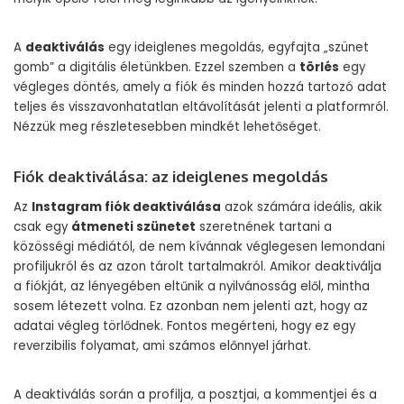
A
deaktiválás
egy ideiglenes megoldás, egyfajta „szünet
gomb” a digitális életünkben. Ezzel szemben a
törlés
egy
végleges döntés, amely a fiók és minden hozzá tartozó adat
teljes és visszavonhatatlan eltávolítását jelenti a platformról.
Nézzük meg részletesebben mindkét lehetőséget.
Fiók deaktiválása: az ideiglenes megoldás
Az
Instagram fiók deaktiválása
azok számára ideális, akik
csak egy
átmeneti szünetet
szeretnének tartani a
közösségi médiától, de nem kívánnak véglegesen lemondani
profiljukról és az azon tárolt tartalmakról. Amikor deaktiválja
a fiókját, az lényegében eltűnik a nyilvánosság elől, mintha
sosem létezett volna. Ez azonban nem jelenti azt, hogy az
adatai végleg törlődnek. Fontos megérteni, hogy ez egy
reverzibilis folyamat, ami számos előnnyel járhat.
A deaktiválás során a profilja, a posztjai, a kommentjei és a