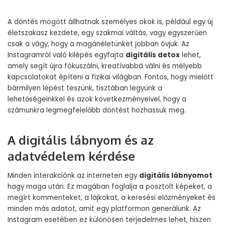
A döntés mögött állhatnak személyes okok is, például egy új
életszakasz kezdete, egy szakmai váltás, vagy egyszerűen
csak a vágy, hogy a magánéletünket jobban óvjuk. Az
Instagramról való kilépés egyfajta
digitális detox
lehet,
amely segít újra fókuszálni, kreatívabbá válni és mélyebb
kapcsolatokat építeni a fizikai világban. Fontos, hogy mielőtt
bármilyen lépést teszünk, tisztában legyünk a
lehetőségeinkkel és azok következményeivel, hogy a
számunkra legmegfelelőbb döntést hozhassuk meg.
A digitális lábnyom és az
adatvédelem kérdése
Minden interakciónk az interneten egy
digitális lábnyomot
hagy maga után. Ez magában foglalja a posztolt képeket, a
megírt kommenteket, a lájkokat, a keresési előzményeket és
minden más adatot, amit egy platformon generálunk. Az
Instagram esetében ez különösen terjedelmes lehet, hiszen