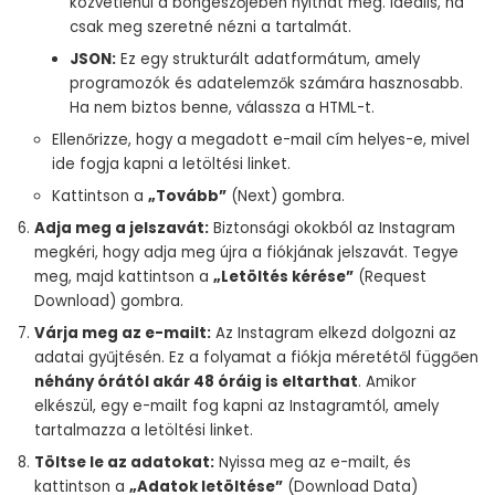
közvetlenül a böngészőjében nyithat meg. Ideális, ha
csak meg szeretné nézni a tartalmát.
JSON:
Ez egy strukturált adatformátum, amely
programozók és adatelemzők számára hasznosabb.
Ha nem biztos benne, válassza a HTML-t.
Ellenőrizze, hogy a megadott e-mail cím helyes-e, mivel
ide fogja kapni a letöltési linket.
Kattintson a
„Tovább”
(Next) gombra.
Adja meg a jelszavát:
Biztonsági okokból az Instagram
megkéri, hogy adja meg újra a fiókjának jelszavát. Tegye
meg, majd kattintson a
„Letöltés kérése”
(Request
Download) gombra.
Várja meg az e-mailt:
Az Instagram elkezd dolgozni az
adatai gyűjtésén. Ez a folyamat a fiókja méretétől függően
néhány órától akár 48 óráig is eltarthat
. Amikor
elkészül, egy e-mailt fog kapni az Instagramtól, amely
tartalmazza a letöltési linket.
Töltse le az adatokat:
Nyissa meg az e-mailt, és
kattintson a
„Adatok letöltése”
(Download Data)