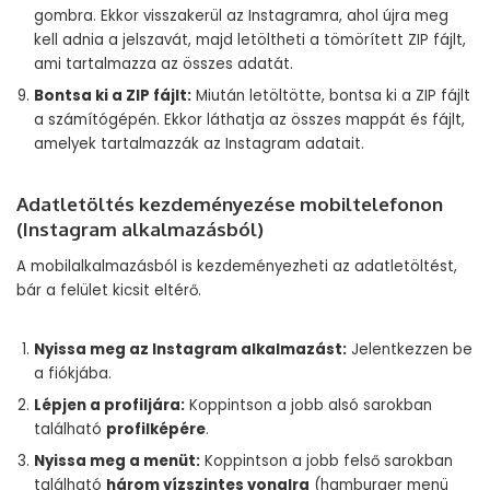
gombra. Ekkor visszakerül az Instagramra, ahol újra meg
kell adnia a jelszavát, majd letöltheti a tömörített ZIP fájlt,
ami tartalmazza az összes adatát.
Bontsa ki a ZIP fájlt:
Miután letöltötte, bontsa ki a ZIP fájlt
a számítógépén. Ekkor láthatja az összes mappát és fájlt,
amelyek tartalmazzák az Instagram adatait.
Adatletöltés kezdeményezése mobiltelefonon
(Instagram alkalmazásból)
A mobilalkalmazásból is kezdeményezheti az adatletöltést,
bár a felület kicsit eltérő.
Nyissa meg az Instagram alkalmazást:
Jelentkezzen be
a fiókjába.
Lépjen a profiljára:
Koppintson a jobb alsó sarokban
található
profilképére
.
Nyissa meg a menüt:
Koppintson a jobb felső sarokban
található
három vízszintes vonalra
(hamburger menü