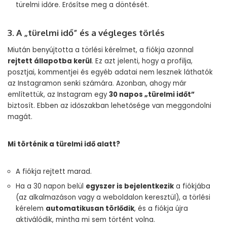
türelmi időre. Erősítse meg a döntését.
3. A „türelmi idő” és a végleges törlés
Miután benyújtotta a törlési kérelmet, a fiókja azonnal
rejtett állapotba kerül
. Ez azt jelenti, hogy a profilja,
posztjai, kommentjei és egyéb adatai nem lesznek láthatók
az Instagramon senki számára. Azonban, ahogy már
említettük, az Instagram egy
30 napos „türelmi időt”
biztosít. Ebben az időszakban lehetősége van meggondolni
magát.
Mi történik a türelmi idő alatt?
A fiókja rejtett marad.
Ha a 30 napon belül
egyszer is bejelentkezik
a fiókjába
(az alkalmazáson vagy a weboldalon keresztül), a törlési
kérelem
automatikusan törlődik
, és a fiókja újra
aktiválódik, mintha mi sem történt volna.