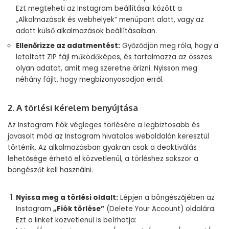
Ezt megteheti az Instagram beállításai között a
„Alkalmazások és webhelyek” menüpont alatt, vagy az
adott külső alkalmazások beállításaiban.
Ellenőrizze az adatmentést:
Győződjön meg róla, hogy a
letöltött ZIP fájl működőképes, és tartalmazza az összes
olyan adatot, amit meg szeretne őrizni. Nyisson meg
néhány fájlt, hogy megbizonyosodjon erről.
2. A törlési kérelem benyújtása
Az Instagram fiók végleges törlésére a legbiztosabb és
javasolt mód az Instagram hivatalos weboldalán keresztül
történik. Az alkalmazásban gyakran csak a deaktiválás
lehetősége érhető el közvetlenül, a törléshez sokszor a
böngészőt kell használni.
Nyissa meg a törlési oldalt:
Lépjen a böngészőjében az
Instagram
„Fiók törlése”
(Delete Your Account) oldalára.
Ezt a linket közvetlenül is beírhatja: