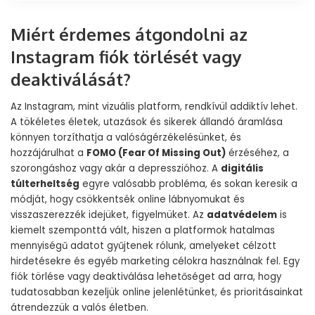
Miért érdemes átgondolni az
Instagram fiók törlését vagy
deaktiválását?
Az Instagram, mint vizuális platform, rendkívül addiktív lehet.
A tökéletes életek, utazások és sikerek állandó áramlása
könnyen torzíthatja a valóságérzékelésünket, és
hozzájárulhat a
FOMO (Fear Of Missing Out)
érzéséhez, a
szorongáshoz vagy akár a depresszióhoz. A
digitális
túlterheltség
egyre valósabb probléma, és sokan keresik a
módját, hogy csökkentsék online lábnyomukat és
visszaszerezzék idejüket, figyelmüket. Az
adatvédelem
is
kiemelt szemponttá vált, hiszen a platformok hatalmas
mennyiségű adatot gyűjtenek rólunk, amelyeket célzott
hirdetésekre és egyéb marketing célokra használnak fel. Egy
fiók törlése vagy deaktiválása lehetőséget ad arra, hogy
tudatosabban kezeljük online jelenlétünket, és prioritásainkat
átrendezzük a valós életben.