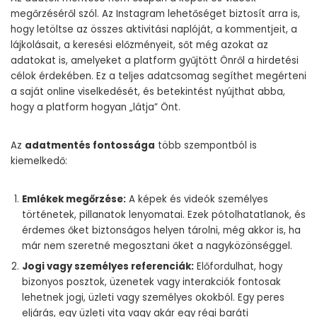
megőrzéséről szól. Az Instagram lehetőséget biztosít arra is,
hogy letöltse az összes aktivitási naplóját, a kommentjeit, a
lájkolásait, a keresési előzményeit, sőt még azokat az
adatokat is, amelyeket a platform gyűjtött Önről a hirdetési
célok érdekében. Ez a teljes adatcsomag segíthet megérteni
a saját online viselkedését, és betekintést nyújthat abba,
hogy a platform hogyan „látja” Önt.
Az
adatmentés fontossága
több szempontból is
kiemelkedő:
Emlékek megőrzése:
A képek és videók személyes
történetek, pillanatok lenyomatai. Ezek pótolhatatlanok, és
érdemes őket biztonságos helyen tárolni, még akkor is, ha
már nem szeretné megosztani őket a nagyközönséggel.
Jogi vagy személyes referenciák:
Előfordulhat, hogy
bizonyos posztok, üzenetek vagy interakciók fontosak
lehetnek jogi, üzleti vagy személyes okokból. Egy peres
eljárás, egy üzleti vita vagy akár egy régi baráti