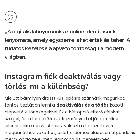
„A digitális lábnyomunk az online identitásunk
lenyomata, amely egyszerre lehet érték és teher. A
tudatos kezelése alapvető fontosságú a modern
világban.”
Instagram fiók deaktiválás vagy
törlés: mi a különbség?
Mielőtt bármilyen drasztikus lépésre szánnánk magunkat,
fontos tisztában lenni a
deaktiválás és a törlés
közötti
alapvető különbségekkel. Ez a két opció eltérő célokat
szolgál, és különböző következményekkel jár az online
jelenlétünkre nézve. A rossz választás hosszú távon
megbánáshoz vezethet, ezért érdemes alaposan átgondolni,
melyik opció felel meg leginkább az igényeinknek.