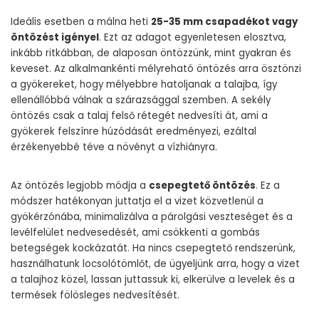
Ideális esetben a málna heti
25-35 mm csapadékot vagy
öntözést igényel
. Ezt az adagot egyenletesen elosztva,
inkább ritkábban, de alaposan öntözzünk, mint gyakran és
keveset. Az alkalmankénti mélyreható öntözés arra ösztönzi
a gyökereket, hogy mélyebbre hatoljanak a talajba, így
ellenállóbbá válnak a szárazsággal szemben. A sekély
öntözés csak a talaj felső rétegét nedvesíti át, ami a
gyökerek felszínre húzódását eredményezi, ezáltal
érzékenyebbé téve a növényt a vízhiányra.
Az öntözés legjobb módja a
csepegtető öntözés
. Ez a
módszer hatékonyan juttatja el a vizet közvetlenül a
gyökérzónába, minimalizálva a párolgási veszteséget és a
levélfelület nedvesedését, ami csökkenti a gombás
betegségek kockázatát. Ha nincs csepegtető rendszerünk,
használhatunk locsolótömlőt, de ügyeljünk arra, hogy a vizet
a talajhoz közel, lassan juttassuk ki, elkerülve a levelek és a
termések fölösleges nedvesítését.