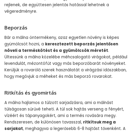
rejlenek, de együttesen jelentős hatással lehetnek a
végeredményre.
Beporzás
Bár a málna öntermékeny, azaz egyetlen növény is képes
gyümölcsöt hozni, a
keresztezett beporzás jelentősen
növeli a terméskötést és a gyümölcsök méretét
.
Ültessünk a málna közelébe méhcsalogató virágokat, például
levendulát, mézontófűt vagy más beporzóbarát növényeket.
Kerüljük a rovarölő szerek használatát a virágzási időszakban,
hogy megóvjuk a méheket és más beporzó rovarokat.
Ritkítás és gyomirtás
A málna hajlamos a túlzott sarjadzásra, ami a málnást
túlságosan sűrűvé teheti. A túl sok hajtás verseng a fényért,
vízéért és tápanyagokért, ami a termés rovására megy.
Rendszeresen, de különösen tavasszal,
ritkítsuk meg a
sarjakat
, meghagyva a legerősebb 6-8 hajtást tővenként. A