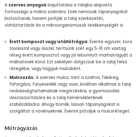
A
szerves anyagok
bejuttatása a talajba alapvető
fontosságú a málna számára. Ezek nemcsak tápanyagokat
biztosítanak, hanem javítják a talaj szerkezetét,
vízháztartását és a mikroorganizmusok tevékenységét is.
Érett komposzt vagy istállótrágya:
Évente egyszer, kora
tavasszal vagy ősszel, terítsünk szét egy 5-10 cm vastag
réteg érett komposztot vagy jól lebomlott marhatrágyát a
málnatövek körül. Ezt sekélyen dolgozzuk be a talaj felső
rétegébe, vagy hagyjuk mulcsként.
Mulcsozás:
A szerves mulcs, mint a szalma, fakéreg,
faforgács, fűnyesedék vagy avar, kiválóan alkalmas a talaj
nedvességtartalmának megőrzésére, a gyomosodás
visszaszorítására és a talaj hőmérsékletének
stabilizálására. Ahogy bomlik, lassan tápanyagokat is
szolgáltat a növényeknek. Évente pótoljuk a mulcsréteget.
Műtrágyázás