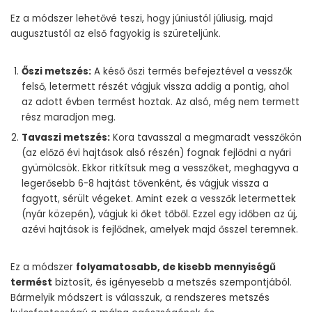
Ez a módszer lehetővé teszi, hogy júniustól júliusig, majd
augusztustól az első fagyokig is szüreteljünk.
Őszi metszés:
A késő őszi termés befejeztével a vesszők
felső, letermett részét vágjuk vissza addig a pontig, ahol
az adott évben termést hoztak. Az alsó, még nem termett
rész maradjon meg.
Tavaszi metszés:
Kora tavasszal a megmaradt vesszőkön
(az előző évi hajtások alsó részén) fognak fejlődni a nyári
gyümölcsök. Ekkor ritkítsuk meg a vesszőket, meghagyva a
legerősebb 6-8 hajtást tővenként, és vágjuk vissza a
fagyott, sérült végeket. Amint ezek a vesszők letermettek
(nyár közepén), vágjuk ki őket tőből. Ezzel egy időben az új,
azévi hajtások is fejlődnek, amelyek majd ősszel teremnek.
Ez a módszer
folyamatosabb, de kisebb mennyiségű
termést
biztosít, és igényesebb a metszés szempontjából.
Bármelyik módszert is válasszuk, a rendszeres metszés