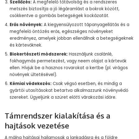
Szellőzés:
A megfelelő tőtávolság és a rendszeres
metszés biztosítja a jó légáramlást a bokrok között,
csökkentve a gombás betegségek kockázatát.
Erős növények:
A kiegyensúlyozott tápanyagellátás és a
megfelelő öntözés erős, egészséges növényeket
eredményez, amelyek jobban ellenállnak a betegségeknek
és kártevőknek.
Biokertészeti módszerek:
Használjunk csalánlé,
fokhagymás permetezést, vagy neem olajat a kártevők
ellen. Hívjuk be a hasznos rovarokat a kertbe (pl. virágos
növények ültetésével).
Kémiai védekezés:
Csak végső esetben, és mindig a
gyártói utasításokat betartva alkalmazzunk növényvédő
szereket. Ügyeljünk a szüret előtti várakozási időre.
Támrendszer kialakítása és a
hajtások vezetése
A málna hajtásai hajlamosak a lankadásra és a földre