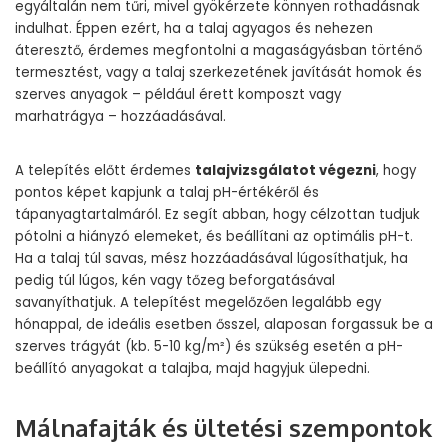
egyáltalán nem tűri, mivel gyökérzete könnyen rothadásnak
indulhat. Éppen ezért, ha a talaj agyagos és nehezen
áteresztő, érdemes megfontolni a magaságyásban történő
termesztést, vagy a talaj szerkezetének javítását homok és
szerves anyagok – például érett komposzt vagy
marhatrágya – hozzáadásával.
A telepítés előtt érdemes
talajvizsgálatot végezni
, hogy
pontos képet kapjunk a talaj pH-értékéről és
tápanyagtartalmáról. Ez segít abban, hogy célzottan tudjuk
pótolni a hiányzó elemeket, és beállítani az optimális pH-t.
Ha a talaj túl savas, mész hozzáadásával lúgosíthatjuk, ha
pedig túl lúgos, kén vagy tőzeg beforgatásával
savanyíthatjuk. A telepítést megelőzően legalább egy
hónappal, de ideális esetben ősszel, alaposan forgassuk be a
szerves trágyát (kb. 5-10 kg/m²) és szükség esetén a pH-
beállító anyagokat a talajba, majd hagyjuk ülepedni.
Málnafajták és ültetési szempontok