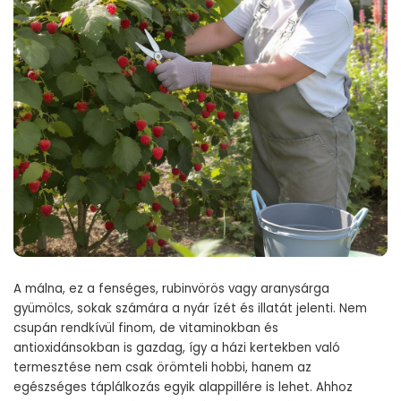
A málna, ez a fenséges, rubinvörös vagy aranysárga
gyümölcs, sokak számára a nyár ízét és illatát jelenti. Nem
csupán rendkívül finom, de vitaminokban és
antioxidánsokban is gazdag, így a házi kertekben való
termesztése nem csak örömteli hobbi, hanem az
egészséges táplálkozás egyik alappillére is lehet. Ahhoz