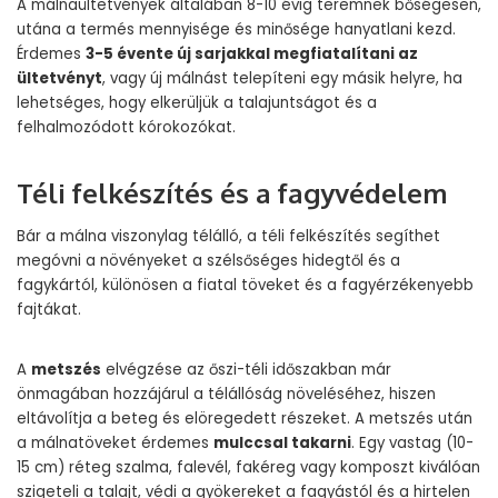
A málnaültetvények általában 8-10 évig teremnek bőségesen,
utána a termés mennyisége és minősége hanyatlani kezd.
Érdemes
3-5 évente új sarjakkal megfiatalítani az
ültetvényt
, vagy új málnást telepíteni egy másik helyre, ha
lehetséges, hogy elkerüljük a talajuntságot és a
felhalmozódott kórokozókat.
Téli felkészítés és a fagyvédelem
Bár a málna viszonylag télálló, a téli felkészítés segíthet
megóvni a növényeket a szélsőséges hidegtől és a
fagykártól, különösen a fiatal töveket és a fagyérzékenyebb
fajtákat.
A
metszés
elvégzése az őszi-téli időszakban már
önmagában hozzájárul a télállóság növeléséhez, hiszen
eltávolítja a beteg és elöregedett részeket. A metszés után
a málnatöveket érdemes
mulccsal takarni
. Egy vastag (10-
15 cm) réteg szalma, falevél, fakéreg vagy komposzt kiválóan
szigeteli a talajt, védi a gyökereket a fagyástól és a hirtelen