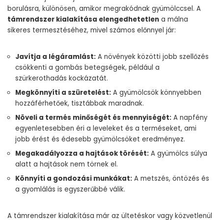
borulásra, különösen, amikor megrakódnak gyümölccsel. A
támrendszer kialakítása elengedhetetlen
a málna
sikeres termesztéséhez, mivel számos előnnyel jár:
Javítja a légáramlást:
A növények közötti jobb szellőzés
csökkenti a gombás betegségek, például a
szürkerothadás kockázatát.
Megkönnyíti a szüretelést:
A gyümölcsök könnyebben
hozzáférhetőek, tisztábbak maradnak.
Növeli a termés minőségét és mennyiségét:
A napfény
egyenletesebben éri a leveleket és a terméseket, ami
jobb érést és édesebb gyümölcsöket eredményez.
Megakadályozza a hajtások törését:
A gyümölcs súlya
alatt a hajtások nem törnek el.
Könnyíti a gondozási munkákat:
A metszés, öntözés és
a gyomlálás is egyszerűbbé válik.
A támrendszer kialakítása már az ültetéskor vagy közvetlenül