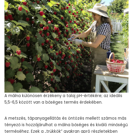
A málna különösen érzékeny a talaj pH-értékére; az ideális
5,5-6,5 között van a bőséges termés érdekében.
A metszés, tápanyagellátás és öntözés mellett számos más
tényező is hozzájárulhat a málna bőséges és kiváló minőségű
terméséhez. Ezek a „trükkök” gyakran apró részletekben