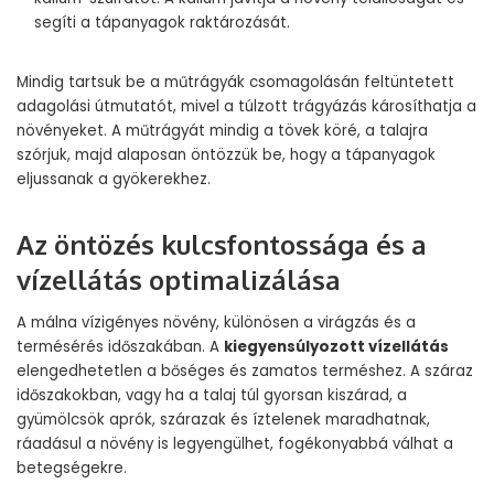
segíti a tápanyagok raktározását.
Mindig tartsuk be a műtrágyák csomagolásán feltüntetett
adagolási útmutatót, mivel a túlzott trágyázás károsíthatja a
növényeket. A műtrágyát mindig a tövek köré, a talajra
szórjuk, majd alaposan öntözzük be, hogy a tápanyagok
eljussanak a gyökerekhez.
Az öntözés kulcsfontossága és a
vízellátás optimalizálása
A málna vízigényes növény, különösen a virágzás és a
termésérés időszakában. A
kiegyensúlyozott vízellátás
elengedhetetlen a bőséges és zamatos terméshez. A száraz
időszakokban, vagy ha a talaj túl gyorsan kiszárad, a
gyümölcsök aprók, szárazak és íztelenek maradhatnak,
ráadásul a növény is legyengülhet, fogékonyabbá válhat a
betegségekre.