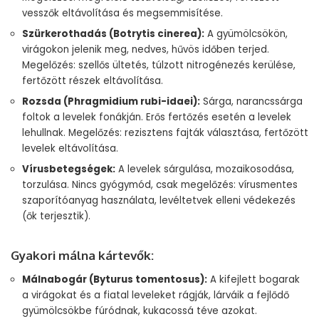
vesszők eltávolítása és megsemmisítése.
Szürkerothadás (Botrytis cinerea):
A gyümölcsökön,
virágokon jelenik meg, nedves, hűvös időben terjed.
Megelőzés: szellős ültetés, túlzott nitrogénezés kerülése,
fertőzött részek eltávolítása.
Rozsda (Phragmidium rubi-idaei):
Sárga, narancssárga
foltok a levelek fonákján. Erős fertőzés esetén a levelek
lehullnak. Megelőzés: rezisztens fajták választása, fertőzött
levelek eltávolítása.
Vírusbetegségek:
A levelek sárgulása, mozaikosodása,
torzulása. Nincs gyógymód, csak megelőzés: vírusmentes
szaporítóanyag használata, levéltetvek elleni védekezés
(ők terjesztik).
Gyakori málna kártevők:
Málnabogár (Byturus tomentosus):
A kifejlett bogarak
a virágokat és a fiatal leveleket rágják, lárváik a fejlődő
gyümölcsökbe fúródnak, kukacossá téve azokat.