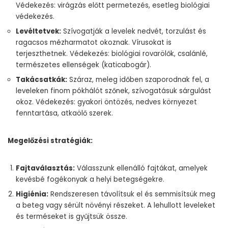
Védekezés: virágzás előtt permetezés, esetleg biológiai
védekezés.
Levéltetvek:
Szívogatják a levelek nedvét, torzulást és
ragacsos mézharmatot okoznak. Vírusokat is
terjeszthetnek. Védekezés: biológiai rovarölők, csalánlé,
természetes ellenségek (katicabogár).
Takácsatkák:
Száraz, meleg időben szaporodnak fel, a
leveleken finom pókhálót szőnek, szívogatásuk sárgulást
okoz. Védekezés: gyakori öntözés, nedves környezet
fenntartása, atkaölő szerek.
Megelőzési stratégiák:
Fajtaválasztás:
Válasszunk ellenálló fajtákat, amelyek
kevésbé fogékonyak a helyi betegségekre.
Higiénia:
Rendszeresen távolítsuk el és semmisítsük meg
a beteg vagy sérült növényi részeket. A lehullott leveleket
és terméseket is gyűjtsük össze.