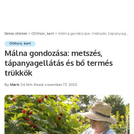
5letes ötletek
>
Otthon, kert
>
Málna gondozása: metszés, tápanyagellátás és bő termés trükkök
Otthon, kert
Málna gondozása: metszés,
tápanyagellátás és bő termés
trükkök
By
Márti
24 Min Read
november 17, 2025
Posted
by