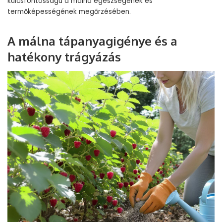
kulcsfontosságú a málna egészségének és
termőképességének megőrzésében.
A málna tápanyagigénye és a
hatékony trágyázás