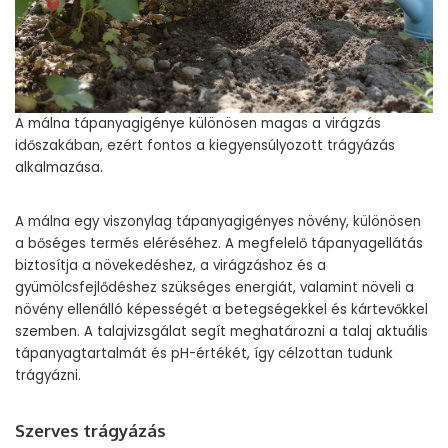
A málna tápanyagigénye különösen magas a virágzás
időszakában, ezért fontos a kiegyensúlyozott trágyázás
alkalmazása.
A málna egy viszonylag tápanyagigényes növény, különösen
a bőséges termés eléréséhez. A megfelelő tápanyagellátás
biztosítja a növekedéshez, a virágzáshoz és a
gyümölcsfejlődéshez szükséges energiát, valamint növeli a
növény ellenálló képességét a betegségekkel és kártevőkkel
szemben. A talajvizsgálat segít meghatározni a talaj aktuális
tápanyagtartalmát és pH-értékét, így célzottan tudunk
trágyázni.
Szerves trágyázás