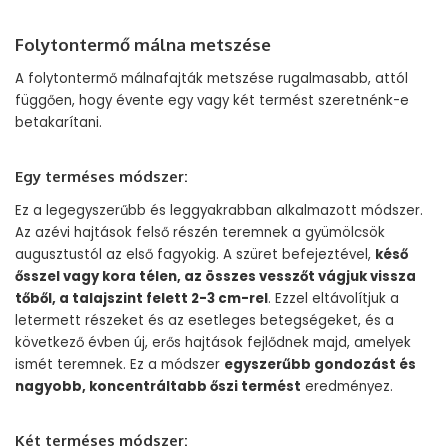
Folytontermő málna metszése
A folytontermő málnafajták metszése rugalmasabb, attól
függően, hogy évente egy vagy két termést szeretnénk-e
betakarítani.
Egy terméses módszer:
Ez a legegyszerűbb és leggyakrabban alkalmazott módszer.
Az azévi hajtások felső részén teremnek a gyümölcsök
augusztustól az első fagyokig. A szüret befejeztével,
késő
ősszel vagy kora télen, az összes vesszőt vágjuk vissza
tőből, a talajszint felett 2-3 cm-rel
. Ezzel eltávolítjuk a
letermett részeket és az esetleges betegségeket, és a
következő évben új, erős hajtások fejlődnek majd, amelyek
ismét teremnek. Ez a módszer
egyszerűbb gondozást és
nagyobb, koncentráltabb őszi termést
eredményez.
Két terméses módszer: