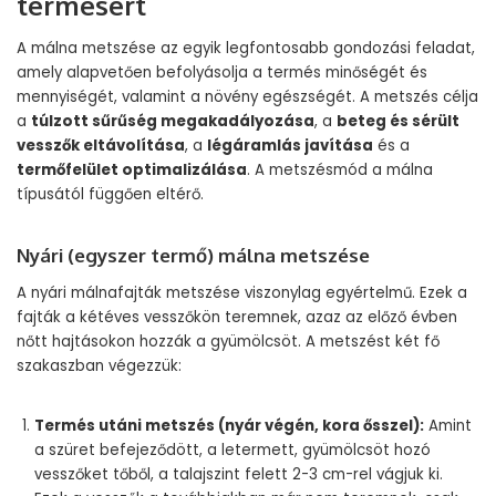
termésért
A málna metszése az egyik legfontosabb gondozási feladat,
amely alapvetően befolyásolja a termés minőségét és
mennyiségét, valamint a növény egészségét. A metszés célja
a
túlzott sűrűség megakadályozása
, a
beteg és sérült
vesszők eltávolítása
, a
légáramlás javítása
és a
termőfelület optimalizálása
. A metszésmód a málna
típusától függően eltérő.
Nyári (egyszer termő) málna metszése
A nyári málnafajták metszése viszonylag egyértelmű. Ezek a
fajták a kétéves vesszőkön teremnek, azaz az előző évben
nőtt hajtásokon hozzák a gyümölcsöt. A metszést két fő
szakaszban végezzük:
Termés utáni metszés (nyár végén, kora ősszel):
Amint
a szüret befejeződött, a letermett, gyümölcsöt hozó
vesszőket tőből, a talajszint felett 2-3 cm-rel vágjuk ki.