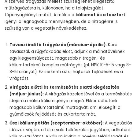
A szerves trágyázás mellett szükség lehet kiegészítő
műtrágyázásra is, különösen, ha a talajvizsgálat
tápanyaghiányt mutat. A málna a
káliumot és a foszfort
igényli a legnagyobb mennyiségben, de a nitrogénre is
szükség van a vegetatív növekedéshez.
Tavaszi indító trágyázás (március-április):
Kora
tavasszal, a rügyfakadás előtt, adjunk a málnatöveknek
egy kiegyensúlyozott, magasabb nitrogén- és
káliumtartalmú komplex műtrágyát (pl. NPK 10-5-15 vagy 8-
8-16 arányút). Ez serkenti az új hajtások fejlődését és a
virágzást.
Virágzás előtti és terméskötés alatti kiegészítés
(május-június):
A virágzás közeledtével és a terméskötés
idején a málna káliumigénye megnő. Ekkor adhatunk
magasabb káliumtartalmú műtrágyát, ami elősegíti a
gyümölcsök fejlődését és cukortartalmát.
Őszi káliumpótlás (szeptember-október):
A vegetációs
időszak végén, a télre való felkészülés jegyében, adhatunk
kálium-szulfátot. A kálium javítja a növény télállóságát és