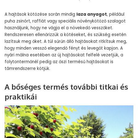
A hajtások kötözése során mindig
laza anyagot
, például
puha zsinórt, raffiát vagy speciális növénykötöző szalagot
használjunk, hogy ne vágja el a növekedő vesszőket.
Rendszeresen ellenőrizzük a kötéseket, és szükség esetén
lazítsuk meg őket. A túl sűrűn álló hajtásokat ritkítsuk meg,
hogy minden vessző elegendő fényt és levegőt kapjon. A
nyári málna esetében az új hajtásokat felfelé vezetjük, a
folytontermőnél pedig az őszi termésű hajtásokat is
támrendszerre kötjük.
A bőséges termés további titkai és
praktikái