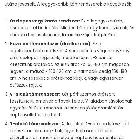
utána javasolt. A leggyakoribb támrendszerek a következők:
Oszlopos vagy karós rendszer:
Ez a legegyszerűbb,
kisebb kertekbe ideális. Minden tőhöz egy karót szúrunk, és
ahogy a hajtások nőnek, lazán hozzájuk kötjük őket.
Huzalos támrendszer (drótkerítés):
Ez a
legelterjedtebb módszer. A sor elején és végén egy-egy
erős oszlopot rögzítünk, majd közéjük 2-3 szinten
kifeszítünk drótokat. Az első drót kb. 60-80 cm magasan
legyen, a második 100-120 cm, a harmadik pedig 150-180
cm. A hajtásokat a drótokhoz kötjük, vagy egyszerűen
átfűzzük rajtuk.
V-alakú támrendszer:
Két párhuzamos drótsort
feszítünk ki, amelyek a tövek felett V-alakban távolodnak
egymástól. Ez a rendszer különösen jó légáramlást és
napfényellátást biztosít.
T-alakú támrendszer:
A drótokat T-alakban kifeszített
kereszttartókra rögzítjük, így a hajtások szélesen
elterülhetnek, maximalizálva a napfény hasznosítását.