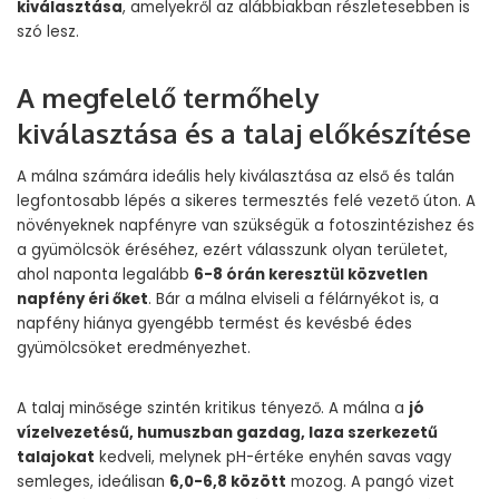
kiválasztása
, amelyekről az alábbiakban részletesebben is
szó lesz.
A megfelelő termőhely
kiválasztása és a talaj előkészítése
A málna számára ideális hely kiválasztása az első és talán
legfontosabb lépés a sikeres termesztés felé vezető úton. A
növényeknek napfényre van szükségük a fotoszintézishez és
a gyümölcsök éréséhez, ezért válasszunk olyan területet,
ahol naponta legalább
6-8 órán keresztül közvetlen
napfény éri őket
. Bár a málna elviseli a félárnyékot is, a
napfény hiánya gyengébb termést és kevésbé édes
gyümölcsöket eredményezhet.
A talaj minősége szintén kritikus tényező. A málna a
jó
vízelvezetésű, humuszban gazdag, laza szerkezetű
talajokat
kedveli, melynek pH-értéke enyhén savas vagy
semleges, ideálisan
6,0-6,8 között
mozog. A pangó vizet