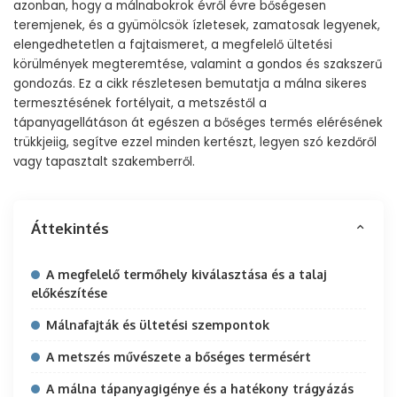
azonban, hogy a málnabokrok évről évre bőségesen
teremjenek, és a gyümölcsök ízletesek, zamatosak legyenek,
elengedhetetlen a fajtaismeret, a megfelelő ültetési
körülmények megteremtése, valamint a gondos és szakszerű
gondozás. Ez a cikk részletesen bemutatja a málna sikeres
termesztésének fortélyait, a metszéstől a
tápanyagellátáson át egészen a bőséges termés elérésének
trükkjeiig, segítve ezzel minden kertészt, legyen szó kezdőről
vagy tapasztalt szakemberről.
Áttekintés
A megfelelő termőhely kiválasztása és a talaj
előkészítése
Málnafajták és ültetési szempontok
A metszés művészete a bőséges termésért
A málna tápanyagigénye és a hatékony trágyázás