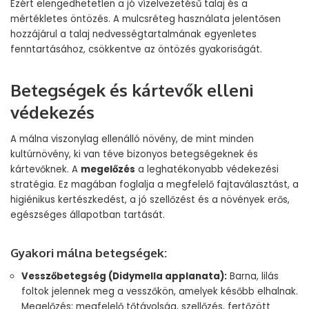
Ezért elengedhetetlen a jó vízelvezetésű talaj és a
mértékletes öntözés. A mulcsréteg használata jelentősen
hozzájárul a talaj nedvességtartalmának egyenletes
fenntartásához, csökkentve az öntözés gyakoriságát.
Betegségek és kártevők elleni
védekezés
A málna viszonylag ellenálló növény, de mint minden
kultúrnövény, ki van téve bizonyos betegségeknek és
kártevőknek. A
megelőzés
a leghatékonyabb védekezési
stratégia. Ez magában foglalja a megfelelő fajtaválasztást, a
higiénikus kertészkedést, a jó szellőzést és a növények erős,
egészséges állapotban tartását.
Gyakori málna betegségek:
Vesszőbetegség (Didymella applanata):
Barna, lilás
foltok jelennek meg a vesszőkön, amelyek később elhalnak.
Megelőzés: megfelelő tőtávolság, szellőzés, fertőzött