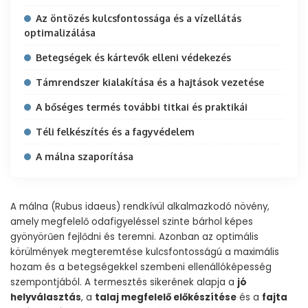
Az öntözés kulcsfontossága és a vízellátás
optimalizálása
Betegségek és kártevők elleni védekezés
Támrendszer kialakítása és a hajtások vezetése
A bőséges termés további titkai és praktikái
Téli felkészítés és a fagyvédelem
A málna szaporítása
A málna (Rubus idaeus) rendkívül alkalmazkodó növény,
amely megfelelő odafigyeléssel szinte bárhol képes
gyönyörűen fejlődni és teremni. Azonban az optimális
körülmények megteremtése kulcsfontosságú a maximális
hozam és a betegségekkel szembeni ellenállóképesség
szempontjából. A termesztés sikerének alapja a
jó
helyválasztás
, a
talaj megfelelő előkészítése
és a
fajta