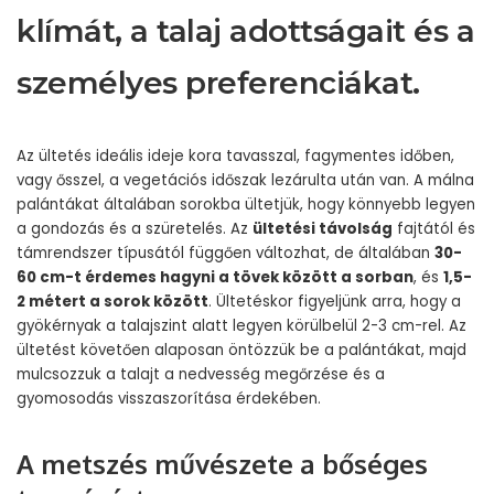
klímát, a talaj adottságait és a
személyes preferenciákat.
Az ültetés ideális ideje kora tavasszal, fagymentes időben,
vagy ősszel, a vegetációs időszak lezárulta után van. A málna
palántákat általában sorokba ültetjük, hogy könnyebb legyen
a gondozás és a szüretelés. Az
ültetési távolság
fajtától és
támrendszer típusától függően változhat, de általában
30-
60 cm-t érdemes hagyni a tövek között a sorban
, és
1,5-
2 métert a sorok között
. Ültetéskor figyeljünk arra, hogy a
gyökérnyak a talajszint alatt legyen körülbelül 2-3 cm-rel. Az
ültetést követően alaposan öntözzük be a palántákat, majd
mulcsozzuk a talajt a nedvesség megőrzése és a
gyomosodás visszaszorítása érdekében.
A metszés művészete a bőséges