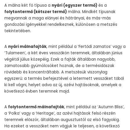
A málna két fő típusa a
nyári (egyszer termő)
és a
folytontermő (kétszer termő)
málna. Mindkét típusnak
megvannak a maga előnyei és hátrányai, és más-más
gondozási igényekkel rendelkeznek, különösen a metszés
tekintetében.
A
nyári málnafajták
, mint például a ‘Fertődi zamatos’ vagy a
‘Tulameen’, a két éves vesszőkön teremnek, általában június
végétől július közepéig. Ezek a fajták általában nagyobb,
zamatosabb gyümölcsöket hoznak, de a termésidőszak
rövidebb és koncentráltabb. A metszésük viszonylag
egyszerű: a termés befejeztével a letermett vesszőket tőből
ki kell vágni, helyet adva az új, azévi hajtásoknak, amelyek a
következő évben teremnek majd.
A
folytontermő málnafajták
, mint például az ‘Autumn Bliss’,
a ‘Polka’ vagy a ‘Heritage’, az azévi hajtások felső részén
teremnek először, általában augusztustól az első fagyokig.
Ha ezeket a vesszőket nem vágjuk le teljesen, a következő