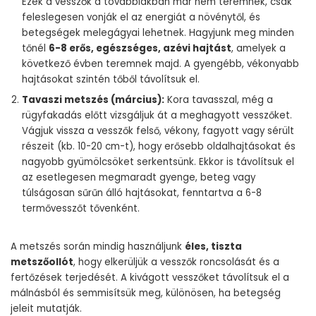
Ezek a vesszők a továbbiakban már nem teremnek, csak
feleslegesen vonják el az energiát a növénytől, és
betegségek melegágyai lehetnek. Hagyjunk meg minden
tőnél
6-8 erős, egészséges, azévi hajtást
, amelyek a
következő évben teremnek majd. A gyengébb, vékonyabb
hajtásokat szintén tőből távolítsuk el.
Tavaszi metszés (március):
Kora tavasszal, még a
rügyfakadás előtt vizsgáljuk át a meghagyott vesszőket.
Vágjuk vissza a vesszők felső, vékony, fagyott vagy sérült
részeit (kb. 10-20 cm-t), hogy erősebb oldalhajtásokat és
nagyobb gyümölcsöket serkentsünk. Ekkor is távolítsuk el
az esetlegesen megmaradt gyenge, beteg vagy
túlságosan sűrűn álló hajtásokat, fenntartva a 6-8
termővesszőt tővenként.
A metszés során mindig használjunk
éles, tiszta
metszőollót
, hogy elkerüljük a vesszők roncsolását és a
fertőzések terjedését. A kivágott vesszőket távolítsuk el a
málnásból és semmisítsük meg, különösen, ha betegség
jeleit mutatják.