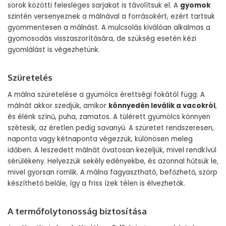
sorok közötti felesleges sarjakat is távolítsuk el. A
gyomok
szintén versenyeznek a málnával a forrásokért, ezért tartsuk
gyommentesen a málnást. A mulcsolás kiválóan alkalmas a
gyomosodás visszaszorítására, de szükség esetén kézi
gyomlálást is végezhetünk.
Szüretelés
A málna szüretelése a gyümölcs érettségi fokától függ. A
málnát akkor szedjük, amikor
könnyedén leválik a vacokról
,
és élénk színű, puha, zamatos. A túlérett gyümölcs könnyen
szétesik, az éretlen pedig savanyú. A szüretet rendszeresen,
naponta vagy kétnaponta végezzük, különösen meleg
időben. A leszedett málnát óvatosan kezeljük, mivel rendkívül
sérülékeny. Helyezzük sekély edényekbe, és azonnal hűtsük le,
mivel gyorsan romlik. A málna fagyasztható, befőzhető, szörp
készíthető belőle, így a friss ízek télen is élvezhetők.
A termőfolytonosság biztosítása