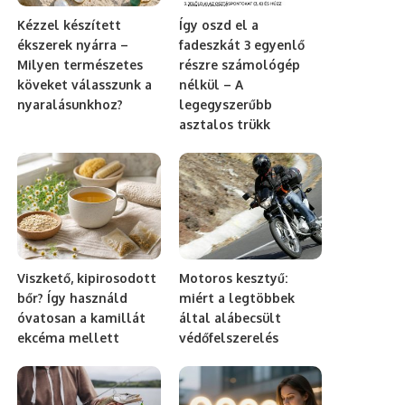
Kézzel készített
Így oszd el a
ékszerek nyárra –
fadeszkát 3 egyenlő
Milyen természetes
részre számológép
köveket válasszunk a
nélkül – A
nyaralásunkhoz?
legegyszerűbb
asztalos trükk
Viszkető, kipirosodott
Motoros kesztyű:
bőr? Így használd
miért a legtöbbek
óvatosan a kamillát
által alábecsült
ekcéma mellett
védőfelszerelés