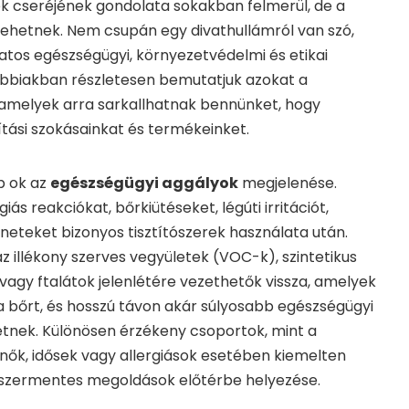
rek cseréjének gondolata sokakban felmerül, de a
lehetnek. Nem csupán egy divathullámról van szó,
tos egészségügyi, környezetvédelmi és etikai
ábbiakban részletesen bemutatjuk azokat a
 amelyek arra sarkallhatnak bennünket, hogy
ztítási szokásainkat és termékeinket.
b ok az
egészségügyi aggályok
megjelenése.
ás reakciókat, bőrkiütéseket, légúti irritációt,
üneteket bizonyos tisztítószerek használata után.
z illékony szerves vegyületek (VOC-k), szintetikus
vagy ftalátok jelenlétére vezethetők vissza, amelyek
, a bőrt, és hosszú távon akár súlyosabb egészségügyi
tnek. Különösen érzékeny csoportok, mint a
nők, idősek vagy allergiások esetében kiemelten
yszermentes megoldások előtérbe helyezése.