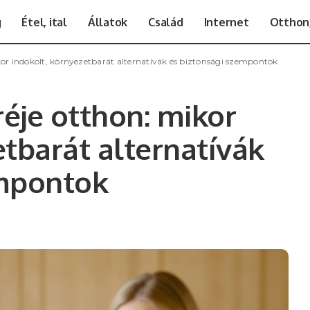
g
Étel, ital
Állatok
Család
Internet
Otthon,
ikor indokolt, környezetbarát alternatívák és biztonsági szempontok
réje otthon: mikor
etbarát alternatívák
empontok