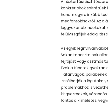
A háztartási tisztítósze
konkrét okok sokrétűek 
hanem egyre inkább tuda
megfontolásokról. Az al
leggyakoribb indokokat,
felülvizsgáljuk eddigi tis
Az egyik legnyilvánvalób
Sokan tapasztalnak allergi
fejfájást vagy asztmás t
Ezek a tünetek gyakran a
illatanyagok, parabének 
irritálhatják a légutakat
problémákhoz is vezethe
kisgyermekek, várandós 
fontos a kíméletes, veg