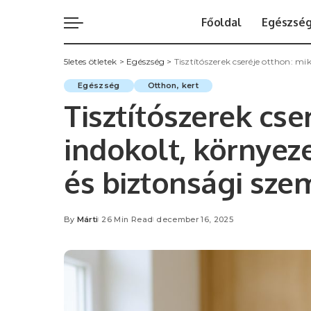
Főoldal
Egészsé
5letes ötletek
>
Egészség
>
Tisztítószerek cseréje otthon: m
Egészség
Otthon, kert
Tisztítószerek cse
indokolt, környez
és biztonsági sz
By
Márti
26 Min Read
december 16, 2025
Posted
by