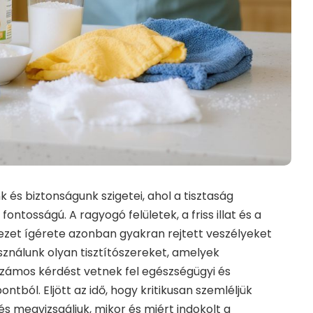
 és biztonságunk szigetei, ahol a tisztaság
tosságú. A ragyogó felületek, a friss illat és a
et ígérete azonban gyakran rejtett veszélyeket
sználunk olyan tisztítószereket, amelyek
zámos kérdést vetnek fel egészségügyi és
tból. Eljött az idő, hogy kritikusan szemléljük
és megvizsgáljuk, mikor és miért indokolt a