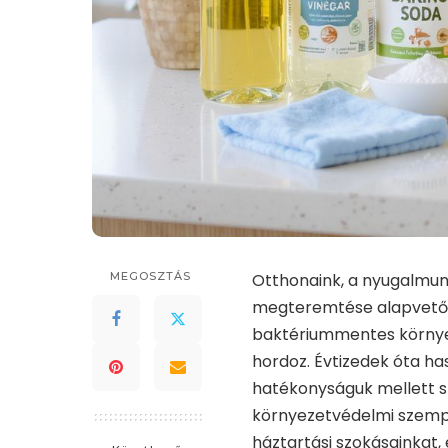
MEGOSZTÁS
Otthonaink, a nyugalmunk
megteremtése alapvető fon
baktériummentes környez
hordoz. Évtizedek óta ha
hatékonyságuk mellett s
környezetvédelmi szempon
háztartási szokásainkat, 