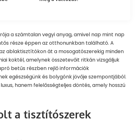
árója a számtalan vegyi anyag, amivel nap mint nap
entős része éppen az otthonunkban található. A
 az ablaktisztítókon át a mosogatószerekig minden
i koktél, amelynek összetevőit ritkán vizsgáljuk
pró betűs részben rejlő információk
nek egészségünk és bolygónk jövője szempontjából.
luxus, hanem felelősségteljes döntés, amely hosszú
lt a tisztítószerek