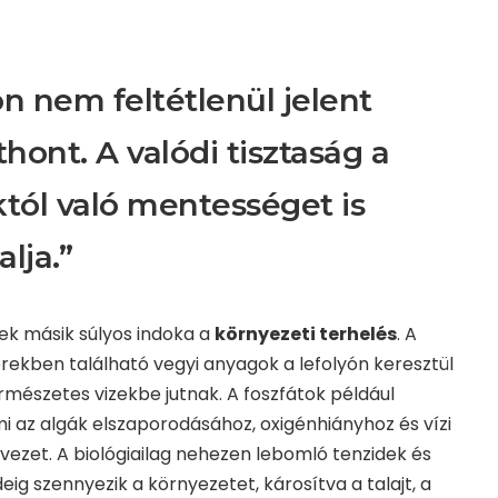
on nem feltétlenül jelent
hont. A valódi tisztaság a
tól való mentességet is
lja.”
nek másik súlyos indoka a
környezeti terhelés
. A
ekben található vegyi anyagok a lefolyón keresztül
rmészetes vizekbe jutnak. A foszfátok például
mi az algák elszaporodásához, oxigénhiányhoz és vízi
vezet. A biológiailag nehezen lebomló tenzidek és
ig szennyezik a környezetet, károsítva a talajt, a