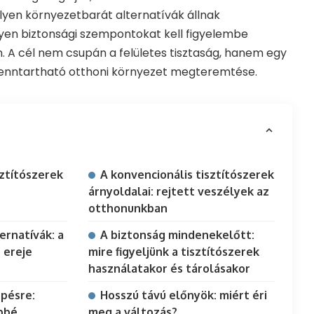
milyen környezetbarát alternatívák állnak
lyen biztonsági szempontokat kell figyelembe
. A cél nem csupán a felületes tisztaság, hanem egy
fenntartható otthoni környezet megteremtése.
sztítószerek
A konvencionális tisztítószerek
árnyoldalai: rejtett veszélyek az
otthonunkban
ernatívák: a
A biztonság mindenekelőtt:
 ereje
mire figyeljünk a tisztítószerek
használatakor és tárolásakor
épésre:
Hosszú távú előnyök: miért éri
bbé
meg a változás?