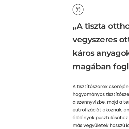
„A tiszta otth
vegyszeres ott
káros anyagok
magában fogla
A tisztítószerek cseréjé
hagyományos tisztítószer
a szennyvízbe, majd a te
eutrofizációt okoznak, a
élőlények pusztulásához 
más vegyületek hosszú ide