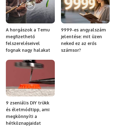
A horgászok a Temu
9999-es angyalszám
megfizethető
jelentése: mit üzen
felszereléseivel
neked ez az erős
fognak nagy halakat
számsor?
9 zseniális DIY trükk
és életmódtipp, ami
megkönnyíti a
hétköznapjaidat