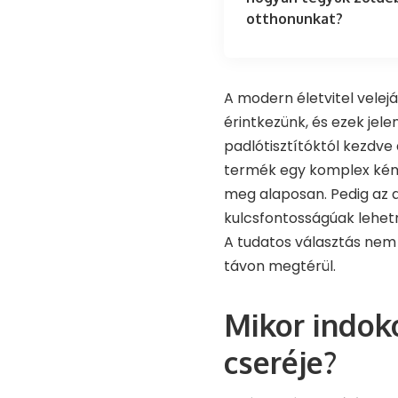
otthonunkat?
A modern életvitel velej
érintkezünk, és ezek jel
padlótisztítóktól kezdve
termék egy komplex kémia
meg alaposan. Pedig az a
kulcsfontosságúak lehet
A tudatos választás nem 
távon megtérül.
Mikor indoko
cseréje?