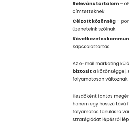
Releváns tartalom
– ol
címzetteknek
Célzott közönség
– pon
üzeneteink szólnak
Következetes kommun
kapcsolattartás
Az e-mail marketing kül
biztosít
a közönséggel, 
folyamatosan változnak, 
Kezdőként fontos megért
hanem egy hosszú távú fo
folyamatos tanulásra van
stratégiádat lépésről lép