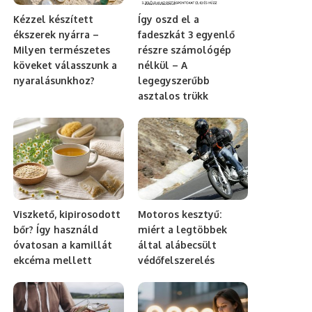
Kézzel készített
Így oszd el a
ékszerek nyárra –
fadeszkát 3 egyenlő
Milyen természetes
részre számológép
köveket válasszunk a
nélkül – A
nyaralásunkhoz?
legegyszerűbb
asztalos trükk
Viszkető, kipirosodott
Motoros kesztyű:
bőr? Így használd
miért a legtöbbek
óvatosan a kamillát
által alábecsült
ekcéma mellett
védőfelszerelés