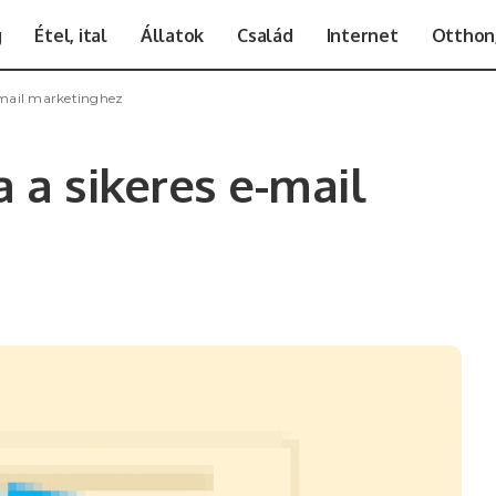
g
Étel, ital
Állatok
Család
Internet
Otthon,
-mail marketinghez
 a sikeres e-mail