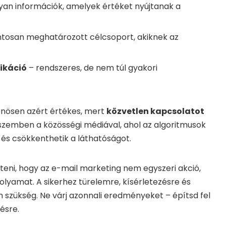
yan információk, amelyek értéket nyújtanak a
tosan meghatározott célcsoport, akiknek az
ikáció
– rendszeres, de nem túl gyakori
önösen azért értékes, mert
közvetlen kapcsolatot
szemben a közösségi médiával, ahol az algoritmusok
és csökkenthetik a láthatóságot.
eni, hogy az e-mail marketing nem egyszeri akció,
lyamat. A sikerhez türelemre, kísérletezésre és
 szükség. Ne várj azonnali eredményeket – építsd fel
ésre.