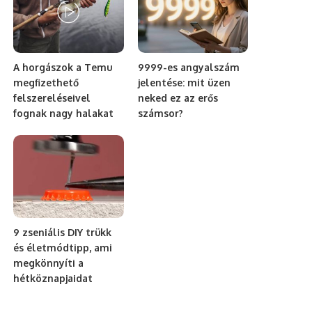
A horgászok a Temu
9999-es angyalszám
megfizethető
jelentése: mit üzen
felszereléseivel
neked ez az erős
fognak nagy halakat
számsor?
9 zseniális DIY trükk
és életmódtipp, ami
megkönnyíti a
hétköznapjaidat