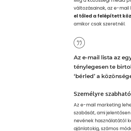
Míg a közösségi média pl
változásainak, az e-mail 
el tőled a felépített 
amikor csak szeretnél.
Az e-mail lista az eg
ténylegesen te birt
‘bérled’ a közönség
Személyre szabhat
Az e-mail marketing leh
szabását, ami jelentőse
nevének használatától ke
ajánlatokig, számos mó