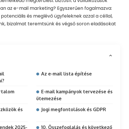
iemelkedő megtérülést biztosít a vállalkozások
ában az e-mail marketing? Egyszerűen fogalmazva:
potenciális és meglévő ügyfeleknek azzal a céllal,
nk, bizalmat teremtsünk és végső soron eladásokat
il
Az e-mail lista építése
i?
rtalom
E-mail kampányok tervezése és
ütemezése
szközök és
Jogi megfontolások és GDPR
rendek 2025-
10. Összefoglalás és következő