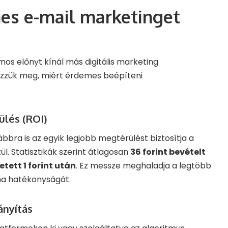
es e-mail marketinget
os előnyt kínál más digitális marketing
zzük meg, miért érdemes beépíteni
lés (ROI)
bbra is az egyik legjobb megtérülést biztosítja a
l. Statisztikák szerint átlagosan
36 forint bevételt
tett 1 forint után
. Ez messze meghaladja a legtöbb
a hatékonyságát.
ányítás