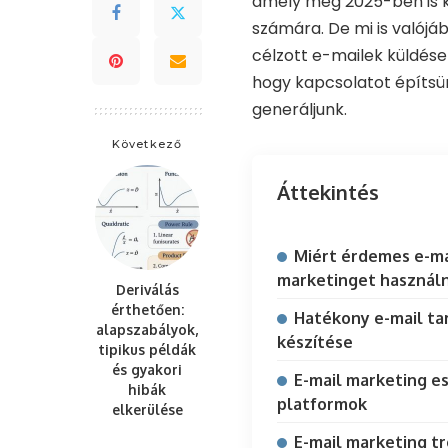
amely még 2025-ben is k
számára. De mi is valój
célzott e-mailek küldése 
hogy kapcsolatot építsü
generáljunk.
Következő
Áttekintés
Miért érdemes e-ma
marketinget használn
Deriválás
érthetően:
Hatékony e-mail ta
alapszabályok,
készítése
tipikus példák
és gyakori
E-mail marketing e
hibák
platformok
elkerülése
E-mail marketing t