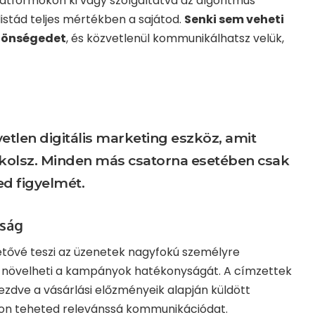
atformokon ki vagy szolgáltatva az algoritmus
listád teljes mértékben a sajátod.
Senki sem veheti
közönségedet
, és közvetlenül kommunikálhatsz velük,
yetlen digitális marketing eszköz, amit
okolsz. Minden más csatorna esetében csak
ed figyelmét.
óság
etővé teszi az üzenetek nagyfokú személyre
n növelheti a kampányok hatékonyságát. A címzettek
zdve a vásárlási előzményeik alapján küldött
don teheted relevánssá kommunikációdat.