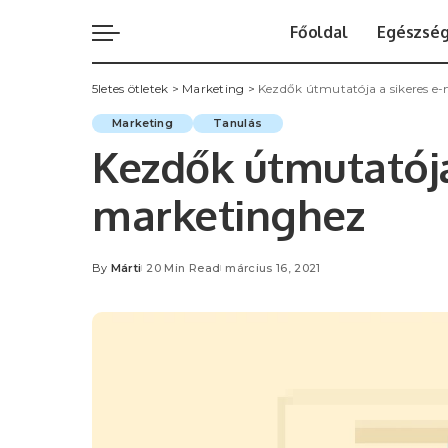
Főoldal
Egészsé
5letes ötletek
>
Marketing
>
Kezdők útmutatója a sikeres e
Marketing
Tanulás
Kezdők útmutatója
marketinghez
By
Márti
20 Min Read
március 16, 2021
Posted
by