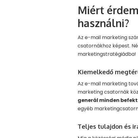
Miért érdem
használni?
Az e-mail marketing szám
csatornákhoz képest. Né
marketingstratégiádba!
Kiemelkedő megtérü
Az e-mail marketing tová
marketing csatornák közü
generál minden befekte
egyéb marketingcsatorn
Teljes tulajdon és ir