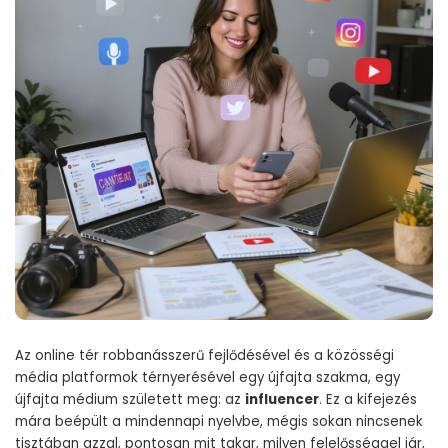
Az online tér robbanásszerű fejlődésével és a közösségi
média platformok térnyerésével egy újfajta szakma, egy
újfajta médium született meg: az
influencer
. Ez a kifejezés
mára beépült a mindennapi nyelvbe, mégis sokan nincsenek
tisztában azzal, pontosan mit takar, milyen felelősséggel jár,