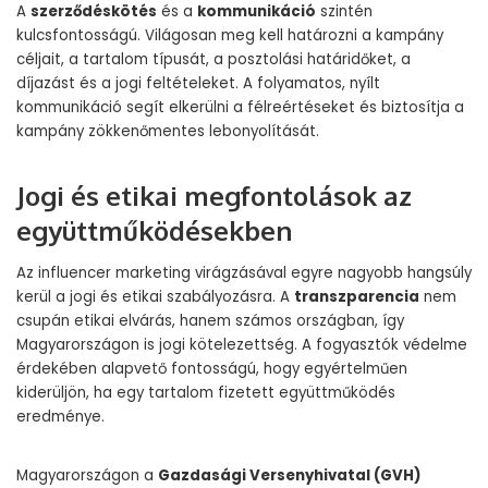
A
szerződéskötés
és a
kommunikáció
szintén
kulcsfontosságú. Világosan meg kell határozni a kampány
céljait, a tartalom típusát, a posztolási határidőket, a
díjazást és a jogi feltételeket. A folyamatos, nyílt
kommunikáció segít elkerülni a félreértéseket és biztosítja a
kampány zökkenőmentes lebonyolítását.
Jogi és etikai megfontolások az
együttműködésekben
Az influencer marketing virágzásával egyre nagyobb hangsúly
kerül a jogi és etikai szabályozásra. A
transzparencia
nem
csupán etikai elvárás, hanem számos országban, így
Magyarországon is jogi kötelezettség. A fogyasztók védelme
érdekében alapvető fontosságú, hogy egyértelműen
kiderüljön, ha egy tartalom fizetett együttműködés
eredménye.
Magyarországon a
Gazdasági Versenyhivatal (GVH)