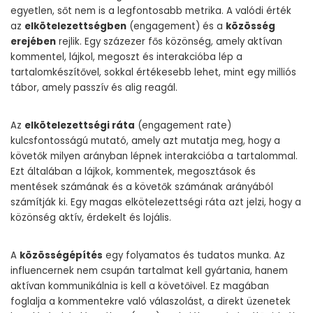
egyetlen, sőt nem is a legfontosabb metrika. A valódi érték
az
elkötelezettségben
(engagement) és a
közösség
erejében
rejlik. Egy százezer fős közönség, amely aktívan
kommentel, lájkol, megoszt és interakcióba lép a
tartalomkészítővel, sokkal értékesebb lehet, mint egy milliós
tábor, amely passzív és alig reagál.
Az
elkötelezettségi ráta
(engagement rate)
kulcsfontosságú mutató, amely azt mutatja meg, hogy a
követők milyen arányban lépnek interakcióba a tartalommal.
Ezt általában a lájkok, kommentek, megosztások és
mentések számának és a követők számának arányából
számítják ki. Egy magas elkötelezettségi ráta azt jelzi, hogy a
közönség aktív, érdekelt és lojális.
A
közösségépítés
egy folyamatos és tudatos munka. Az
influencernek nem csupán tartalmat kell gyártania, hanem
aktívan kommunikálnia is kell a követőivel. Ez magában
foglalja a kommentekre való válaszolást, a direkt üzenetek