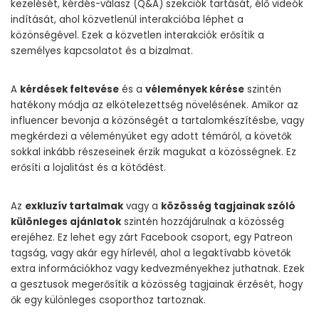
kezelését, kérdés-válasz (Q&A) szekciók tartását, élő videók
indítását, ahol közvetlenül interakcióba léphet a
közönségével. Ezek a közvetlen interakciók erősítik a
személyes kapcsolatot és a bizalmat.
A
kérdések feltevése
és a
vélemények kérése
szintén
hatékony módja az elkötelezettség növelésének. Amikor az
influencer bevonja a közönségét a tartalomkészítésbe, vagy
megkérdezi a véleményüket egy adott témáról, a követők
sokkal inkább részeseinek érzik magukat a közösségnek. Ez
erősíti a lojalitást és a kötődést.
Az
exkluzív tartalmak
vagy a
közösség tagjainak szóló
különleges ajánlatok
szintén hozzájárulnak a közösség
erejéhez. Ez lehet egy zárt Facebook csoport, egy Patreon
tagság, vagy akár egy hírlevél, ahol a legaktívabb követők
extra információkhoz vagy kedvezményekhez juthatnak. Ezek
a gesztusok megerősítik a közösség tagjainak érzését, hogy
ők egy különleges csoporthoz tartoznak.