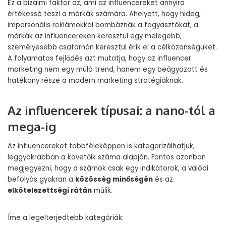
Ez a bizalmi faktor az, ami az influencereket annyira
értékessé teszi a márkák számára. Ahelyett, hogy hideg,
impersonális reklámokkal bombáznák a fogyasztókat, a
márkák az influencereken keresztül egy melegebb,
személyesebb csatornán keresztül érik el a célközönségüket.
A folyamatos fejlődés azt mutatja, hogy az influencer
marketing nem egy múló trend, hanem egy beágyazott és
hatékony része a modern marketing stratégiáknak.
Az influencerek típusai: a nano-tól a
mega-ig
Az influencereket többféleképpen is kategorizálhatjuk,
leggyakrabban a követőik száma alapján. Fontos azonban
megjegyezni, hogy a számok csak egy indikátorok, a valódi
befolyás gyakran a
közösség minőségén
és az
elkötelezettségi rátán
múlik.
Íme a legelterjedtebb kategóriák: