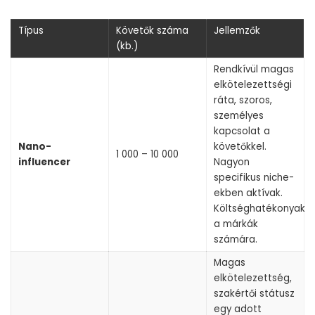
Típus
Követők száma
Jellemzők
(kb.)
Rendkívül magas
elkötelezettségi
ráta, szoros,
személyes
kapcsolat a
Nano-
követőkkel.
1 000 – 10 000
influencer
Nagyon
specifikus niche-
ekben aktívak.
Költséghatékonyak
a márkák
számára.
Magas
elkötelezettség,
szakértői státusz
egy adott