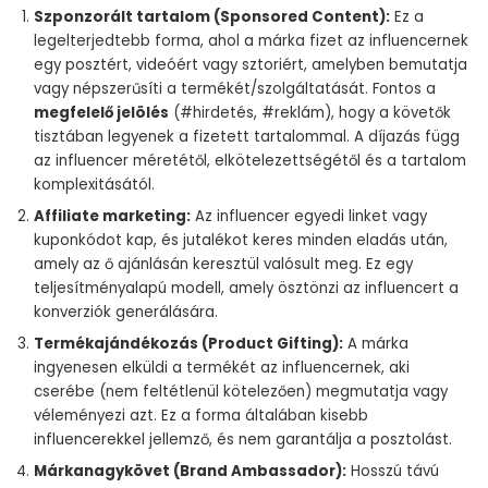
Szponzorált tartalom (Sponsored Content):
Ez a
legelterjedtebb forma, ahol a márka fizet az influencernek
egy posztért, videóért vagy sztoriért, amelyben bemutatja
vagy népszerűsíti a termékét/szolgáltatását. Fontos a
megfelelő jelölés
(#hirdetés, #reklám), hogy a követők
tisztában legyenek a fizetett tartalommal. A díjazás függ
az influencer méretétől, elkötelezettségétől és a tartalom
komplexitásától.
Affiliate marketing:
Az influencer egyedi linket vagy
kuponkódot kap, és jutalékot keres minden eladás után,
amely az ő ajánlásán keresztül valósult meg. Ez egy
teljesítményalapú modell, amely ösztönzi az influencert a
konverziók generálására.
Termékajándékozás (Product Gifting):
A márka
ingyenesen elküldi a termékét az influencernek, aki
cserébe (nem feltétlenül kötelezően) megmutatja vagy
véleményezi azt. Ez a forma általában kisebb
influencerekkel jellemző, és nem garantálja a posztolást.
Márkanagykövet (Brand Ambassador):
Hosszú távú