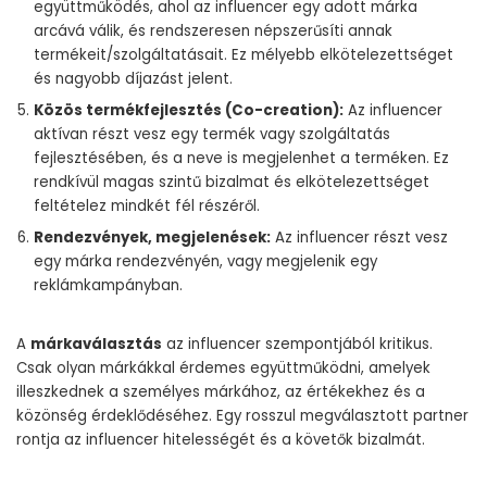
együttműködés, ahol az influencer egy adott márka
arcává válik, és rendszeresen népszerűsíti annak
termékeit/szolgáltatásait. Ez mélyebb elkötelezettséget
és nagyobb díjazást jelent.
Közös termékfejlesztés (Co-creation):
Az influencer
aktívan részt vesz egy termék vagy szolgáltatás
fejlesztésében, és a neve is megjelenhet a terméken. Ez
rendkívül magas szintű bizalmat és elkötelezettséget
feltételez mindkét fél részéről.
Rendezvények, megjelenések:
Az influencer részt vesz
egy márka rendezvényén, vagy megjelenik egy
reklámkampányban.
A
márkaválasztás
az influencer szempontjából kritikus.
Csak olyan márkákkal érdemes együttműködni, amelyek
illeszkednek a személyes márkához, az értékekhez és a
közönség érdeklődéséhez. Egy rosszul megválasztott partner
rontja az influencer hitelességét és a követők bizalmát.