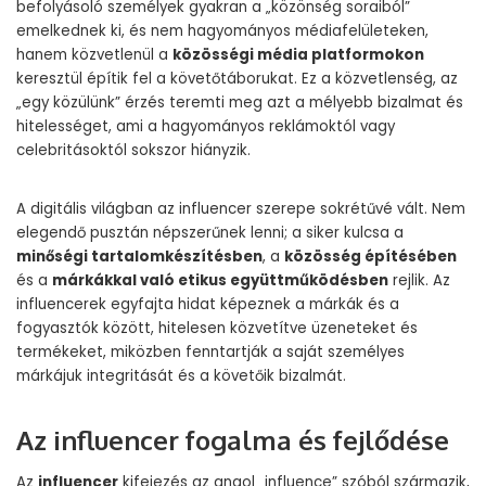
befolyásoló személyek gyakran a „közönség soraiból”
emelkednek ki, és nem hagyományos médiafelületeken,
hanem közvetlenül a
közösségi média platformokon
keresztül építik fel a követőtáborukat. Ez a közvetlenség, az
„egy közülünk” érzés teremti meg azt a mélyebb bizalmat és
hitelességet, ami a hagyományos reklámoktól vagy
celebritásoktól sokszor hiányzik.
A digitális világban az influencer szerepe sokrétűvé vált. Nem
elegendő pusztán népszerűnek lenni; a siker kulcsa a
minőségi tartalomkészítésben
, a
közösség építésében
és a
márkákkal való etikus együttműködésben
rejlik. Az
influencerek egyfajta hidat képeznek a márkák és a
fogyasztók között, hitelesen közvetítve üzeneteket és
termékeket, miközben fenntartják a saját személyes
márkájuk integritását és a követőik bizalmát.
Az influencer fogalma és fejlődése
Az
influencer
kifejezés az angol „influence” szóból származik,