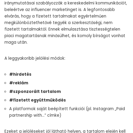
iránymutatásai szabályozzák a kereskedelmi kommunikációt,
beleértve az influencer marketinget is. A legfontosabb
elvárás, hogy a fizetett tartalmakat egyértelműen
megkülönböztethetővé tegyék a szerkesztőségi, nem
fizetett tartalmaktól. Ennek elmulasztása tisztességtelen
piaci magatartásnak minősülhet, és komoly bírságot vonhat
maga után.
A leggyakoribb jelölési módok:
#hirdetés
#reklám
#szponzorált tartalom
#fizetett együttműködés
A platformok saját beépített funkciói (pl. Instagram „Paid
partnership with…” címke)
Ezeket a jelöléseket jól látható helyen, a tartalom elején kell