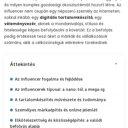
és milyen komplex gazdasági ökoszisztémát hozott létre. Az
influencer nem csupán egy népszerű személy az interneten;
sokkal inkább egy
digitális tartalomkészítő
, egy
véleményvezér
, akinek a mondanivalója, stílusa és
hitelessége képes befolyásolni a követőit. Ez a befolyás
pedig értékessé teszi őket a márkák és vállalkozások
számára, akik a célközönségük elérésére törekednek.
Áttekintés
Az influencer fogalma és fejlődése
Az influencerek típusai: a nano-tól a mega-ig
A tartalomkészítés művészete és tudománya
Személyes márkaépítés és online jelenlét
Elkötelezettség és közösségépítés: a valódi
befolyás alapja