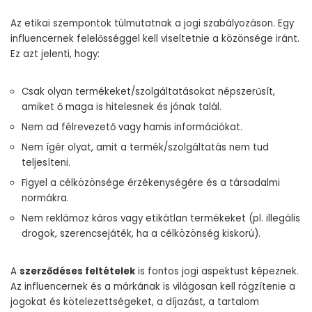
Az etikai szempontok túlmutatnak a jogi szabályozáson. Egy
influencernek felelősséggel kell viseltetnie a közönsége iránt.
Ez azt jelenti, hogy:
Csak olyan termékeket/szolgáltatásokat népszerűsít,
amiket ő maga is hitelesnek és jónak talál.
Nem ad félrevezető vagy hamis információkat.
Nem ígér olyat, amit a termék/szolgáltatás nem tud
teljesíteni.
Figyel a célközönsége érzékenységére és a társadalmi
normákra.
Nem reklámoz káros vagy etikátlan termékeket (pl. illegális
drogok, szerencsejáték, ha a célközönség kiskorú).
A
szerződéses feltételek
is fontos jogi aspektust képeznek.
Az influencernek és a márkának is világosan kell rögzítenie a
jogokat és kötelezettségeket, a díjazást, a tartalom