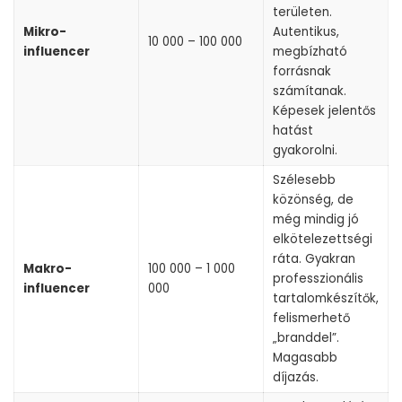
területen.
Mikro-
Autentikus,
10 000 – 100 000
influencer
megbízható
forrásnak
számítanak.
Képesek jelentős
hatást
gyakorolni.
Szélesebb
közönség, de
még mindig jó
elkötelezettségi
ráta. Gyakran
Makro-
100 000 – 1 000
professzionális
influencer
000
tartalomkészítők,
felismerhető
„branddel”.
Magasabb
díjazás.