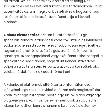
tartalmat. Az influencereknek ezért a saját hangjukat,
stílusukat és értékeiket kell tükrözniük a tartalmaikban. Ez az
autenticitás az, ami megkülönbözteti őket a hagyományos
reklámoktól és ami hosszú távon fenntartja a követők
bizalmát.
A
niche kiválasztása
szintén kulcsfontosságú. Egy
specifikus témára, érdeklődési körre fókuszálva az influencer
sokkal elkötelezettebb és relevánsabb közönséget építhet.
Legyen szó divatról, utazásról, gasztronómiáról, techről,
gamingről, szépségápolásról vagy akár fenntarthatóságról, a
specializáció segít abban, hogy az influencer szakértővé
váljon a saját területén, és vonzza azokat a követőket, akik
valóban érdeklődnek az adott téma iránt.
A különböző platformok eltérő tartalomformátumokat
igényelnek. Egy YouTube-videó egészen más megközelítést
kíván, mint egy Instagram-poszt, egy TikTok-videó vagy egy
blogbejegyzés. Az influencereknek nemcsak a saját niche-
jükben kell otthon lenniük, hanem a különböző platformok