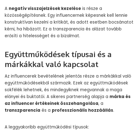
A
negatív visszajelzések kezelése
is része a
közösségépítésnek. Egy influencernek képesnek kell lennie
konstruktívan kezelni a kritikát, és adott esetben bocsánatot
kérni, ha hibázott. Ez a transzparencia és alázat tovább
erősíti a hitelességet és a bizalmat.
Együttműködések típusai és a
márkákkal való kapcsolat
Az influencerek bevételének jelentős része a márkákkal való
együttműködésekből származik. Ezek az együttműködések
sokfélék lehetnek, és mindegyiknek megvannak a maga
előnyei és buktatói. A sikeres partnerség alapja a
márka és
az influencer értékeinek összehangolása
, a
transzparencia
és a
professzionális hozzáállás
.
A leggyakoribb együttműködési típusok: