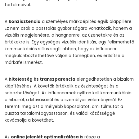
tartalmaival.
A
konzisztencia
a személyes márkaépítés egyik alappillére.
Ez nem csak a posztolás gyakoriságára vonatkozik, hanem a
vizuális megjelenésre, a hangnemre, az üzenetekre és az
értékekre is. Egy egységes vizuális identitás, egy felismerhető
kommunikációs stílus segít abban, hogy az influencer
megkülönböztethetővé váljon a tömegben, és erősítse a
márkafelismerést.
A
hitelesség és transzparencia
elengedhetetlen a bizalom
kiépítéséhez. A követők értékelik az őszinteséget és a
sebezhetőséget. Az influencernek nyíltan kell kommunikálnia
a hibáiról, a kihívásairól és a személyes véleményéről. Ez
teremti meg azt a mélyebb kapcsolatot, ami túlmutat a
puszta tartalomfogyasztáson, és valódi közösséggé
kovácsolja a követőket.
Az
online jelenlét optimalizálása
is része a