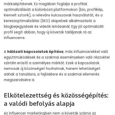
márkaépítésnek. Ez magában foglalja a profilok
optimalizálását a különböző platformokon (bio, profilkép,
kiemelt sztorik), a releváns kulcsszavak használatát, és a
keresőoptimalizálási (SEO) alapelvek alkalmazását a
blogbejegyzések és videók leírásainál. Egy jól optimalizált
profil segít abban, hogy új követők találjanak rá az
influencerre.
A
hálózati kapcsolatok építése
, más influencerekkel való
együttműködések és a szakmai eseményeken való részvétel
szintén erősíti a személyes márkát. Ezek a kapcsolatok
nemcsak új közönséget hozhatnak, hanem lehetőséget
adnak a tanulásra, a fejlődésre és a szakmai elismerés
megszerzésére is.
Elkötelezettség és közösségépítés:
a valódi befolyás alapja
Az influencer marketingben nem a követők száma az