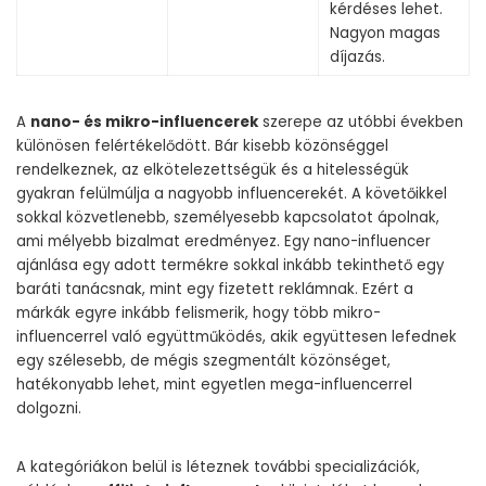
kérdéses lehet.
Nagyon magas
díjazás.
A
nano- és mikro-influencerek
szerepe az utóbbi években
különösen felértékelődött. Bár kisebb közönséggel
rendelkeznek, az elkötelezettségük és a hitelességük
gyakran felülmúlja a nagyobb influencerekét. A követőikkel
sokkal közvetlenebb, személyesebb kapcsolatot ápolnak,
ami mélyebb bizalmat eredményez. Egy nano-influencer
ajánlása egy adott termékre sokkal inkább tekinthető egy
baráti tanácsnak, mint egy fizetett reklámnak. Ezért a
márkák egyre inkább felismerik, hogy több mikro-
influencerrel való együttműködés, akik együttesen lefednek
egy szélesebb, de mégis szegmentált közönséget,
hatékonyabb lehet, mint egyetlen mega-influencerrel
dolgozni.
A kategóriákon belül is léteznek további specializációk,