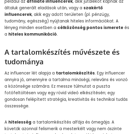
például az
affiliate influencerek
, akik jutalékot kapnak az
általuk generált eladások után, vagy a
szakértő
influencerek
, akik egy adott területen (pl. pénzügy,
tudomány, egészség) nyújtanak hiteles információkat. A
lényeg minden esetben a
célközönség pontos ismerete
és
a
hiteles kommunikáció
.
A tartalomkészítés művészete és
tudománya
Az influencer lét alapja a
tartalomkészítés
. Egy influencer
annyira jó, amennyire a tartalma minőségi, releváns és vonzó
a közönsége számára. Ez messze túlmutat a puszta
fotófeltöltésen vagy egy rövid videó elkészítésén; egy
gondosan felépített stratégia, kreativitás és technikai tudás
összessége.
A
hitelesség
a tartalomkészítés alfája és ómegája. A
követők azonnal felismerik a mesterkélt vagy nem őszinte