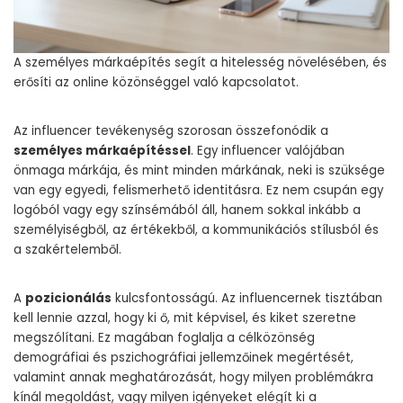
A személyes márkaépítés segít a hitelesség növelésében, és
erősíti az online közönséggel való kapcsolatot.
Az influencer tevékenység szorosan összefonódik a
személyes márkaépítéssel
. Egy influencer valójában
önmaga márkája, és mint minden márkának, neki is szüksége
van egy egyedi, felismerhető identitásra. Ez nem csupán egy
logóból vagy egy színsémából áll, hanem sokkal inkább a
személyiségből, az értékekből, a kommunikációs stílusból és
a szakértelemből.
A
pozicionálás
kulcsfontosságú. Az influencernek tisztában
kell lennie azzal, hogy ki ő, mit képvisel, és kiket szeretne
megszólítani. Ez magában foglalja a célközönség
demográfiai és pszichográfiai jellemzőinek megértését,
valamint annak meghatározását, hogy milyen problémákra
kínál megoldást, vagy milyen igényeket elégít ki a