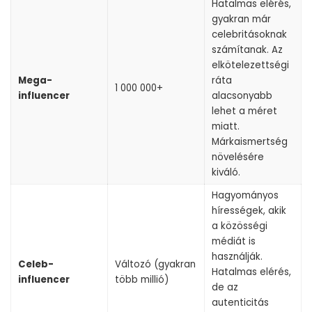
Hatalmas elérés,
gyakran már
celebritásoknak
számítanak. Az
elkötelezettségi
Mega-
ráta
1 000 000+
influencer
alacsonyabb
lehet a méret
miatt.
Márkaismertség
növelésére
kiváló.
Hagyományos
hírességek, akik
a közösségi
médiát is
használják.
Celeb-
Változó (gyakran
Hatalmas elérés,
influencer
több millió)
de az
autenticitás