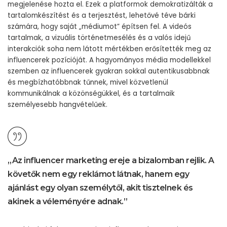
megjelenése hozta el. Ezek a platformok demokratizálták a
tartalomkészítést és a terjesztést, lehetővé téve bárki
számára, hogy saját „médiumot” építsen fel. A videós
tartalmak, a vizuális történetmesélés és a valós idejű
interakciók soha nem látott mértékben erősítették meg az
influencerek pozícióját. A hagyományos média modellekkel
szemben az influencerek gyakran sokkal autentikusabbnak
és megbízhatóbbnak tűnnek, mivel közvetlenül
kommunikálnak a közönségükkel, és a tartalmaik
személyesebb hangvételűek.
„Az influencer marketing ereje a bizalomban rejlik. A
követők nem egy reklámot látnak, hanem egy
ajánlást egy olyan személytől, akit tisztelnek és
akinek a véleményére adnak.”