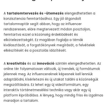
A
tartalomtervezés és -ütemezés
elengedhetetlen a
konzisztencia fenntartásához. Egy jól átgondolt
tartalomnaptár segít abban, hogy az influencer
rendszeresen, előre megtervezett módon posztoljon,
fenntartva ezzel a közönség érdeklődését és
elkötelezettségét. Ez magában foglalja a témák
kiválasztását, a forgatókönyvek megírását, a felvételek
elkészítését és a posztolás időzítését.
A
kreativitás
és az
innováció
szintén elengedhetetlen. Az
online tér folyamatosan változik, új trendek, új formátumok
jelennek meg. Az influencereknek képesnek kell lenniük
adaptálódni, kísérletezni és új utakat találni a közönségük
megszólítására. Ez lehet egy új videóformátum, egy
interaktív történetmesélési technika vagy akár egy új
platform kipróbálása. A lényeg, hogy mindig friss és izgalmas
maradjon a tartalom.