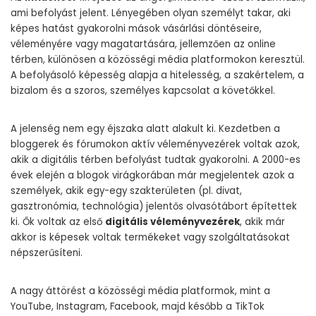
ami befolyást jelent. Lényegében olyan személyt takar, aki
képes hatást gyakorolni mások vásárlási döntéseire,
véleményére vagy magatartására, jellemzően az online
térben, különösen a közösségi média platformokon keresztül.
A befolyásoló képesség alapja a hitelesség, a szakértelem, a
bizalom és a szoros, személyes kapcsolat a követőkkel.
A jelenség nem egy éjszaka alatt alakult ki. Kezdetben a
bloggerek és fórumokon aktív véleményvezérek voltak azok,
akik a digitális térben befolyást tudtak gyakorolni. A 2000-es
évek elején a blogok virágkorában már megjelentek azok a
személyek, akik egy-egy szakterületen (pl. divat,
gasztronómia, technológia) jelentős olvasótábort építettek
ki. Ők voltak az első
digitális véleményvezérek
, akik már
akkor is képesek voltak termékeket vagy szolgáltatásokat
népszerűsíteni.
A nagy áttörést a közösségi média platformok, mint a
YouTube, Instagram, Facebook, majd később a TikTok