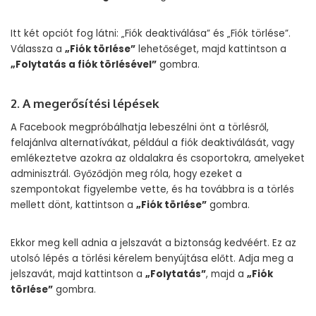
Itt két opciót fog látni: „Fiók deaktiválása” és „Fiók törlése”.
Válassza a
„Fiók törlése”
lehetőséget, majd kattintson a
„Folytatás a fiók törlésével”
gombra.
2. A megerősítési lépések
A Facebook megpróbálhatja lebeszélni önt a törlésről,
felajánlva alternatívákat, például a fiók deaktiválását, vagy
emlékeztetve azokra az oldalakra és csoportokra, amelyeket
adminisztrál. Győződjön meg róla, hogy ezeket a
szempontokat figyelembe vette, és ha továbbra is a törlés
mellett dönt, kattintson a
„Fiók törlése”
gombra.
Ekkor meg kell adnia a jelszavát a biztonság kedvéért. Ez az
utolsó lépés a törlési kérelem benyújtása előtt. Adja meg a
jelszavát, majd kattintson a
„Folytatás”
, majd a
„Fiók
törlése”
gombra.