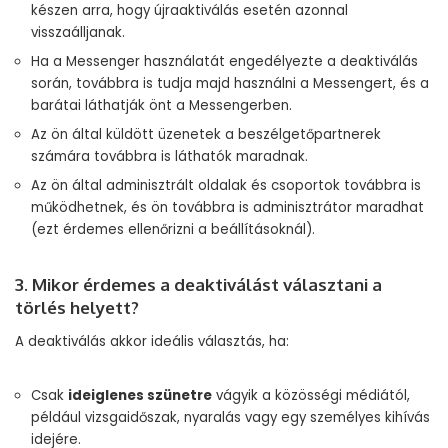
készen arra, hogy újraaktiválás esetén azonnal
visszaálljanak.
Ha a Messenger használatát engedélyezte a deaktiválás
során, továbbra is tudja majd használni a Messengert, és a
barátai láthatják önt a Messengerben.
Az ön által küldött üzenetek a beszélgetőpartnerek
számára továbbra is láthatók maradnak.
Az ön által adminisztrált oldalak és csoportok továbbra is
működhetnek, és ön továbbra is adminisztrátor maradhat
(ezt érdemes ellenőrizni a beállításoknál).
3. Mikor érdemes a deaktiválást választani a
törlés helyett?
A deaktiválás akkor ideális választás, ha:
Csak
ideiglenes szünetre
vágyik a közösségi médiától,
például vizsgaidőszak, nyaralás vagy egy személyes kihívás
idejére.