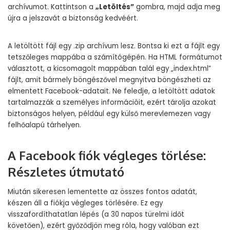
archívumot. Kattintson a
„Letöltés”
gombra, majd adja meg
újra a jelszavát a biztonság kedvéért.
A letöltött fájl egy .zip archívum lesz. Bontsa ki ezt a fájlt egy
tetszőleges mappába a számítógépén. Ha HTML formátumot
választott, a kicsomagolt mappában talál egy „index.html”
fájlt, amit bármely böngészővel megnyitva böngészheti az
elmentett Facebook-adatait. Ne feledje, a letöltött adatok
tartalmazzák a személyes információit, ezért tárolja azokat
biztonságos helyen, például egy külső merevlemezen vagy
felhőalapú tárhelyen.
A Facebook fiók végleges törlése:
Részletes útmutató
Miután sikeresen lementette az összes fontos adatát,
készen áll a fiókja végleges törlésére. Ez egy
visszafordíthatatlan lépés (a 30 napos türelmi időt
követően), ezért győződjön meg róla, hogy valóban ezt