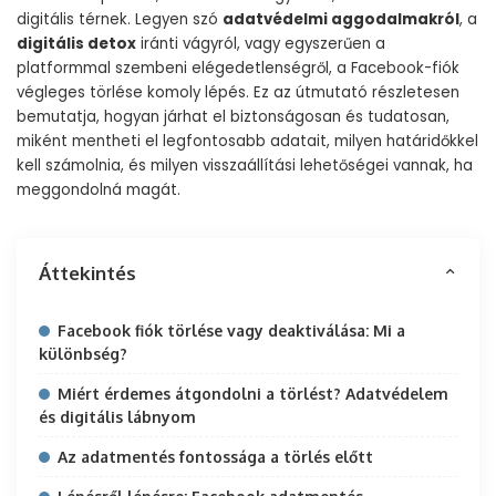
digitális térnek. Legyen szó
adatvédelmi aggodalmakról
, a
digitális detox
iránti vágyról, vagy egyszerűen a
platformmal szembeni elégedetlenségről, a Facebook-fiók
végleges törlése komoly lépés. Ez az útmutató részletesen
bemutatja, hogyan járhat el biztonságosan és tudatosan,
miként mentheti el legfontosabb adatait, milyen határidőkkel
kell számolnia, és milyen visszaállítási lehetőségei vannak, ha
meggondolná magát.
Áttekintés
Facebook fiók törlése vagy deaktiválása: Mi a
különbség?
Miért érdemes átgondolni a törlést? Adatvédelem
és digitális lábnyom
Az adatmentés fontossága a törlés előtt