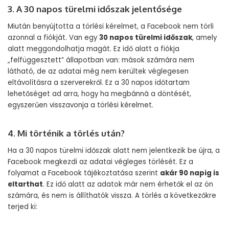
3. A 30 napos türelmi időszak jelentősége
Miután benyújtotta a törlési kérelmet, a Facebook nem törli
azonnal a fiókját. Van egy
30 napos türelmi időszak
, amely
alatt meggondolhatja magát. Ez idő alatt a fiókja
„felfüggesztett” állapotban van: mások számára nem
látható, de az adatai még nem kerültek véglegesen
eltávolításra a szerverekről. Ez a 30 napos időtartam
lehetőséget ad arra, hogy ha megbánná a döntését,
egyszerűen visszavonja a törlési kérelmet.
4. Mi történik a törlés után?
Ha a 30 napos türelmi időszak alatt nem jelentkezik be újra, a
Facebook megkezdi az adatai végleges törlését. Ez a
folyamat a Facebook tájékoztatása szerint
akár 90 napig is
eltarthat
. Ez idő alatt az adatok már nem érhetők el az ön
számára, és nem is állíthatók vissza. A törlés a következőkre
terjed ki: