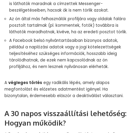
is láthatók maradnak a címzettek Messenger-
beszélgetéseiben, hacsak ők is nem törlik azokat.
Az ön által más felhasználók profiljára vagy oldalak falára
posztolt tartalmak (pl. kommentek, fotók) továbbra is
láthatók maradhatnak, kivéve, ha az eredeti posztot törlik.
A Facebook belső nyilvántartásaiban bizonyos adatok,
például a naplózási adatok vagy a jogi kötelezettségek
teljesítéséhez szükséges információk, hosszabb ideig
tárolódhatnak, de ezek nem kapcsolódnak az ön
profiljához, és nem lesznek nyilvánosan elérhetők.
A
végleges törlés
egy radikális lépés, amely alapos
megfontolást és előzetes adatmentést igényel. Ha
bizonytalan, érdemesebb először a deaktiválást választani.
A 30 napos visszaállítási lehetőség:
Hogyan működik?