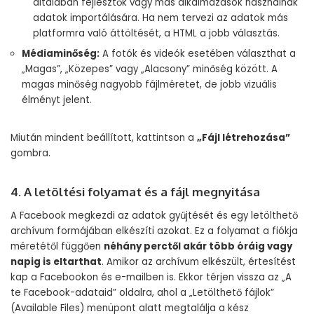
általában fejlesztők vagy más alkalmazások használnak
adatok importálására. Ha nem tervezi az adatok más
platformra való áttöltését, a HTML a jobb választás.
Médiaminőség:
A fotók és videók esetében választhat a
„Magas”, „Közepes” vagy „Alacsony” minőség között. A
magas minőség nagyobb fájlméretet, de jobb vizuális
élményt jelent.
Miután mindent beállított, kattintson a
„Fájl létrehozása”
gombra.
4. A letöltési folyamat és a fájl megnyitása
A Facebook megkezdi az adatok gyűjtését és egy letölthető
archívum formájában elkészíti azokat. Ez a folyamat a fiókja
méretétől függően
néhány perctől akár több óráig vagy
napig is eltarthat
. Amikor az archívum elkészült, értesítést
kap a Facebookon és e-mailben is. Ekkor térjen vissza az „A
te Facebook-adataid” oldalra, ahol a „Letölthető fájlok”
(Available Files) menüpont alatt megtalálja a kész