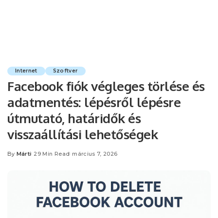
Internet
Szoftver
Facebook fiók végleges törlése és
adatmentés: lépésről lépésre
útmutató, határidők és
visszaállítási lehetőségek
By
Márti
29 Min Read
március 7, 2026
Posted
by