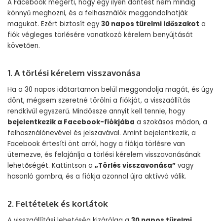
A Facebook megérti, hogy egy ilyen döntést nem mindig
könnyű meghozni, és a felhasználók meggondolhatják
magukat. Ezért biztosít egy
30 napos türelmi időszakot
a
fiók végleges törlésére vonatkozó kérelem benyújtását
követően.
1. A törlési kérelem visszavonása
Ha a 30 napos időtartamon belül meggondolja magát, és úgy
dönt, mégsem szeretné törölni a fiókját, a visszaállítás
rendkívül egyszerű. Mindössze annyit kell tennie, hogy
bejelentkezik a Facebook-fiókjába
a szokásos módon, a
felhasználónevével és jelszavával. Amint bejelentkezik, a
Facebook értesíti önt arról, hogy a fiókja törlésre van
ütemezve, és felajánlja a törlési kérelem visszavonásának
lehetőségét. Kattintson a
„Törlés visszavonása”
vagy
hasonló gombra, és a fiókja azonnal újra aktívvá válik.
2. Feltételek és korlátok
A visszaállítási lehetőség kizárólag a
30 napos türelmi