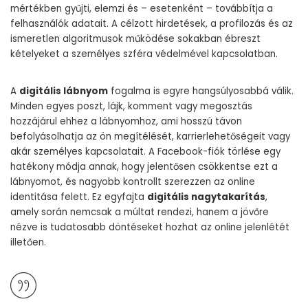
mértékben gyűjti, elemzi és – esetenként – továbbítja a
felhasználók adatait. A célzott hirdetések, a profilozás és az
ismeretlen algoritmusok működése sokakban ébreszt
kételyeket a személyes szféra védelmével kapcsolatban.
A
digitális lábnyom
fogalma is egyre hangsúlyosabbá válik.
Minden egyes poszt, lájk, komment vagy megosztás
hozzájárul ehhez a lábnyomhoz, ami hosszú távon
befolyásolhatja az ön megítélését, karrierlehetőségeit vagy
akár személyes kapcsolatait. A Facebook-fiók törlése egy
hatékony módja annak, hogy jelentősen csökkentse ezt a
lábnyomot, és nagyobb kontrollt szerezzen az online
identitása felett. Ez egyfajta
digitális nagytakarítás
,
amely során nemcsak a múltat rendezi, hanem a jövőre
nézve is tudatosabb döntéseket hozhat az online jelenlétét
illetően.