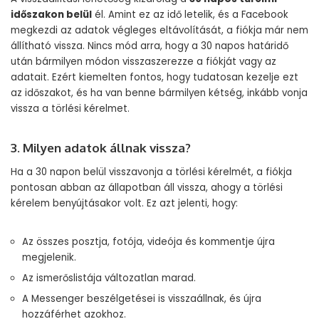
időszakon belül
él. Amint ez az idő letelik, és a Facebook
megkezdi az adatok végleges eltávolítását, a fiókja már nem
állítható vissza. Nincs mód arra, hogy a 30 napos határidő
után bármilyen módon visszaszerezze a fiókját vagy az
adatait. Ezért kiemelten fontos, hogy tudatosan kezelje ezt
az időszakot, és ha van benne bármilyen kétség, inkább vonja
vissza a törlési kérelmet.
3. Milyen adatok állnak vissza?
Ha a 30 napon belül visszavonja a törlési kérelmét, a fiókja
pontosan abban az állapotban áll vissza, ahogy a törlési
kérelem benyújtásakor volt. Ez azt jelenti, hogy:
Az összes posztja, fotója, videója és kommentje újra
megjelenik.
Az ismerőslistája változatlan marad.
A Messenger beszélgetései is visszaállnak, és újra
hozzáférhet azokhoz.