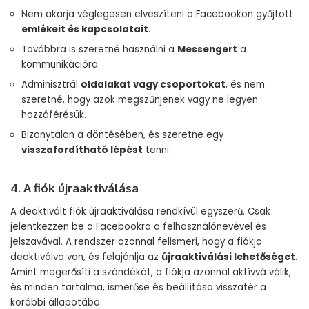
Nem akarja véglegesen elveszíteni a Facebookon gyűjtött
emlékeit és kapcsolatait
.
Továbbra is szeretné használni a
Messengert
a
kommunikációra.
Adminisztrál
oldalakat vagy csoportokat
, és nem
szeretné, hogy azok megszűnjenek vagy ne legyen
hozzáférésük.
Bizonytalan a döntésében, és szeretne egy
visszafordítható lépést
tenni.
4. A fiók újraaktiválása
A deaktivált fiók újraaktiválása rendkívül egyszerű. Csak
jelentkezzen be a Facebookra a felhasználónevével és
jelszavával. A rendszer azonnal felismeri, hogy a fiókja
deaktiválva van, és felajánlja az
újraaktiválási lehetőséget
.
Amint megerősíti a szándékát, a fiókja azonnal aktívvá válik,
és minden tartalma, ismerőse és beállítása visszatér a
korábbi állapotába.