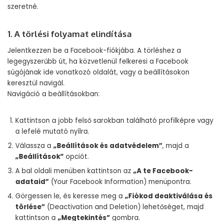
szeretné.
1. A törlési folyamat elindítása
Jelentkezzen be a Facebook-fiókjába. A törléshez a
legegyszerűbb út, ha közvetlenül felkeresi a Facebook
súgójának ide vonatkozó oldalát, vagy a beállításokon
keresztül navigál.
Navigáció a beállításokban:
Kattintson a jobb felső sarokban található profilképre vagy
a lefelé mutató nyílra.
Válassza a
„Beállítások és adatvédelem”
, majd a
„Beállítások”
opciót.
A bal oldali menüben kattintson az
„A te Facebook-
adataid”
(Your Facebook Information) menüpontra.
Görgessen le, és keresse meg a
„Fiókod deaktiválása és
törlése”
(Deactivation and Deletion) lehetőséget, majd
kattintson a
„Megtekintés”
gombra.