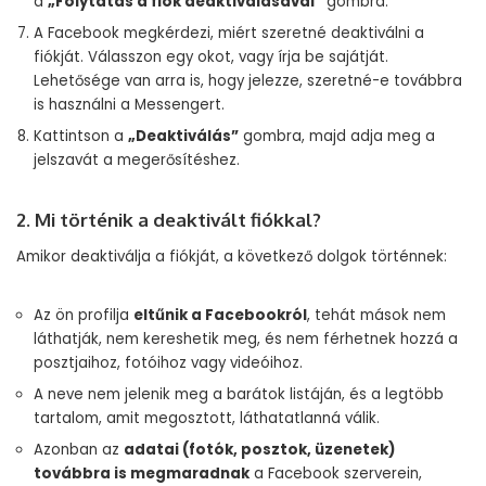
a
„Folytatás a fiók deaktiválásával”
gombra.
A Facebook megkérdezi, miért szeretné deaktiválni a
fiókját. Válasszon egy okot, vagy írja be sajátját.
Lehetősége van arra is, hogy jelezze, szeretné-e továbbra
is használni a Messengert.
Kattintson a
„Deaktiválás”
gombra, majd adja meg a
jelszavát a megerősítéshez.
2. Mi történik a deaktivált fiókkal?
Amikor deaktiválja a fiókját, a következő dolgok történnek:
Az ön profilja
eltűnik a Facebookról
, tehát mások nem
láthatják, nem kereshetik meg, és nem férhetnek hozzá a
posztjaihoz, fotóihoz vagy videóihoz.
A neve nem jelenik meg a barátok listáján, és a legtöbb
tartalom, amit megosztott, láthatatlanná válik.
Azonban az
adatai (fotók, posztok, üzenetek)
továbbra is megmaradnak
a Facebook szerverein,