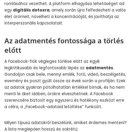
romlásához vezethet. A platform elhagyása lehetőséget ad
egy
digitális detoxra
, amely során újra felfedezheti a valós
élet örömeit, növelheti a koncentrációját, és javíthatja az
interperszonális kapcsolatait.
Az adatmentés fontossága a törlés
előtt
A Facebook-fiók végleges törlése előtt az egyik
legkritikusabb és legfontosabb lépés az
adatmentés
.
Gondoljon csak bele, mennyi emlék, fotó, videó, beszélgetés,
esemény és poszt gyűlt össze az évek során a profilján. Ezek
az adatok gyakran pótolhatatlan értékkel bírnak, és ha nem
menti le őket időben, örökre elveszhetnek. A Facebook
szerencsére biztosít egy egyszerű és hatékony eszközt erre
a célra, a „Facebook-adataid letöltése” funkciót.
Milyen típusú adatokról beszélünk, amiket érdemes menteni?
A lista meglepően hosszú és sokrétű: