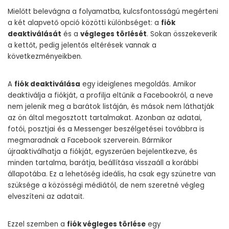
Mielőtt belevágna a folyamatba, kulcsfontosságú megérteni
a két alapvető opció közötti különbséget: a
fiók
deaktiválását
és a
végleges törlését
. Sokan összekeverik
a kettőt, pedig jelentős eltérések vannak a
következményeikben.
A
fiók deaktiválása
egy ideiglenes megoldás. Amikor
deaktiválja a fiókját, a profilja eltűnik a Facebookról, a neve
nem jelenik meg a barátok listáján, és mások nem láthatják
az ön által megosztott tartalmakat. Azonban az adatai,
fotói, posztjai és a Messenger beszélgetései továbbra is
megmaradnak a Facebook szerverein. Bármikor
újraaktiválhatja a fiókját, egyszerűen bejelentkezve, és
minden tartalma, barátja, beállítása visszaáll a korábbi
állapotába. Ez a lehetőség ideális, ha csak egy szünetre van
szüksége a közösségi médiától, de nem szeretné végleg
elveszíteni az adatait.
Ezzel szemben a
fiók végleges törlése
egy