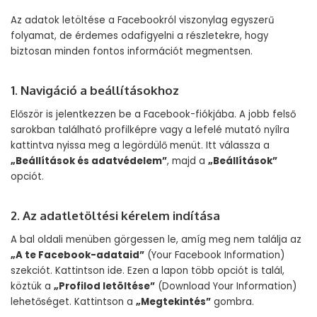
Az adatok letöltése a Facebookról viszonylag egyszerű
folyamat, de érdemes odafigyelni a részletekre, hogy
biztosan minden fontos információt megmentsen.
1. Navigáció a beállításokhoz
Először is jelentkezzen be a Facebook-fiókjába. A jobb felső
sarokban található profilképre vagy a lefelé mutató nyílra
kattintva nyissa meg a legördülő menüt. Itt válassza a
„Beállítások és adatvédelem”
, majd a
„Beállítások”
opciót.
2. Az adatletöltési kérelem indítása
A bal oldali menüben görgessen le, amíg meg nem találja az
„A te Facebook-adataid”
(Your Facebook Information)
szekciót. Kattintson ide. Ezen a lapon több opciót is talál,
köztük a
„Profilod letöltése”
(Download Your Information)
lehetőséget. Kattintson a
„Megtekintés”
gombra.