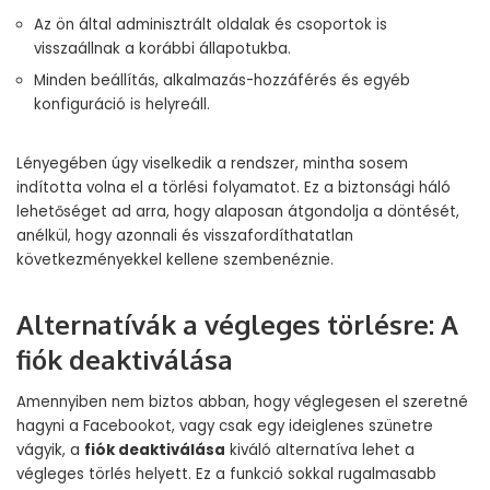
Az ön által adminisztrált oldalak és csoportok is
visszaállnak a korábbi állapotukba.
Minden beállítás, alkalmazás-hozzáférés és egyéb
konfiguráció is helyreáll.
Lényegében úgy viselkedik a rendszer, mintha sosem
indította volna el a törlési folyamatot. Ez a biztonsági háló
lehetőséget ad arra, hogy alaposan átgondolja a döntését,
anélkül, hogy azonnali és visszafordíthatatlan
következményekkel kellene szembenéznie.
Alternatívák a végleges törlésre: A
fiók deaktiválása
Amennyiben nem biztos abban, hogy véglegesen el szeretné
hagyni a Facebookot, vagy csak egy ideiglenes szünetre
vágyik, a
fiók deaktiválása
kiváló alternatíva lehet a
végleges törlés helyett. Ez a funkció sokkal rugalmasabb