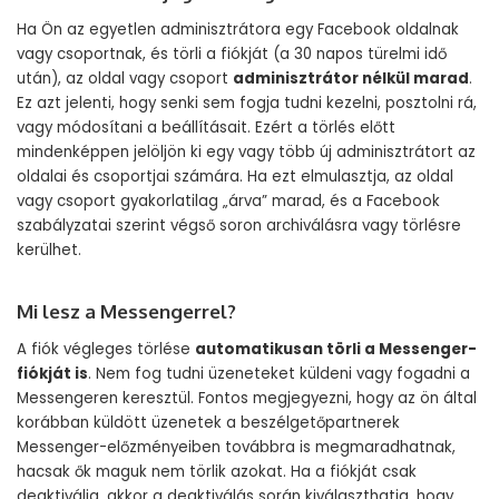
Ha Ön az egyetlen adminisztrátora egy Facebook oldalnak
vagy csoportnak, és törli a fiókját (a 30 napos türelmi idő
után), az oldal vagy csoport
adminisztrátor nélkül marad
.
Ez azt jelenti, hogy senki sem fogja tudni kezelni, posztolni rá,
vagy módosítani a beállításait. Ezért a törlés előtt
mindenképpen jelöljön ki egy vagy több új adminisztrátort az
oldalai és csoportjai számára. Ha ezt elmulasztja, az oldal
vagy csoport gyakorlatilag „árva” marad, és a Facebook
szabályzatai szerint végső soron archiválásra vagy törlésre
kerülhet.
Mi lesz a Messengerrel?
A fiók végleges törlése
automatikusan törli a Messenger-
fiókját is
. Nem fog tudni üzeneteket küldeni vagy fogadni a
Messengeren keresztül. Fontos megjegyezni, hogy az ön által
korábban küldött üzenetek a beszélgetőpartnerek
Messenger-előzményeiben továbbra is megmaradhatnak,
hacsak ők maguk nem törlik azokat. Ha a fiókját csak
deaktiválja, akkor a deaktiválás során kiválaszthatja, hogy