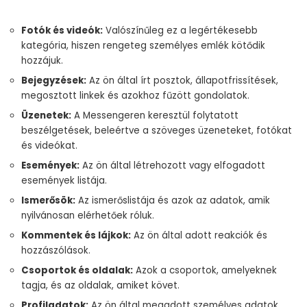
Fotók és videók:
Valószínűleg ez a legértékesebb
kategória, hiszen rengeteg személyes emlék kötődik
hozzájuk.
Bejegyzések:
Az ön által írt posztok, állapotfrissítések,
megosztott linkek és azokhoz fűzött gondolatok.
Üzenetek:
A Messengeren keresztül folytatott
beszélgetések, beleértve a szöveges üzeneteket, fotókat
és videókat.
Események:
Az ön által létrehozott vagy elfogadott
események listája.
Ismerősök:
Az ismerőslistája és azok az adatok, amik
nyilvánosan elérhetőek róluk.
Kommentek és lájkok:
Az ön által adott reakciók és
hozzászólások.
Csoportok és oldalak:
Azok a csoportok, amelyeknek
tagja, és az oldalak, amiket követ.
Profiladatok:
Az ön által megadott személyes adatok,