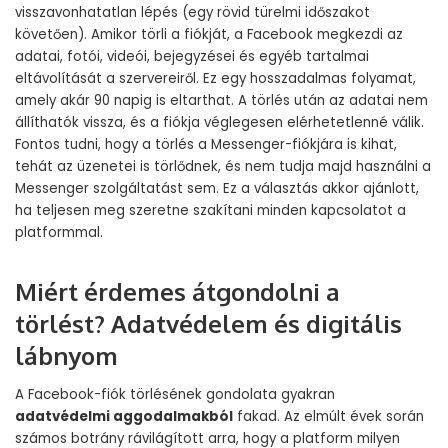
visszavonhatatlan lépés (egy rövid türelmi időszakot
követően). Amikor törli a fiókját, a Facebook megkezdi az
adatai, fotói, videói, bejegyzései és egyéb tartalmai
eltávolítását a szervereiről. Ez egy hosszadalmas folyamat,
amely akár 90 napig is eltarthat. A törlés után az adatai nem
állíthatók vissza, és a fiókja véglegesen elérhetetlenné válik.
Fontos tudni, hogy a törlés a Messenger-fiókjára is kihat,
tehát az üzenetei is törlődnek, és nem tudja majd használni a
Messenger szolgáltatást sem. Ez a választás akkor ajánlott,
ha teljesen meg szeretne szakítani minden kapcsolatot a
platformmal.
Miért érdemes átgondolni a
törlést? Adatvédelem és digitális
lábnyom
A Facebook-fiók törlésének gondolata gyakran
adatvédelmi aggodalmakból
fakad. Az elmúlt évek során
számos botrány rávilágított arra, hogy a platform milyen