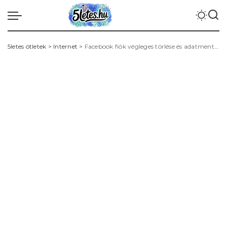
5letes ötletek
>
Internet
>
Facebook fiók végleges törlése és adatmentés: lépésről lépésre útmutató, határidők és visszaállítási lehetőségek