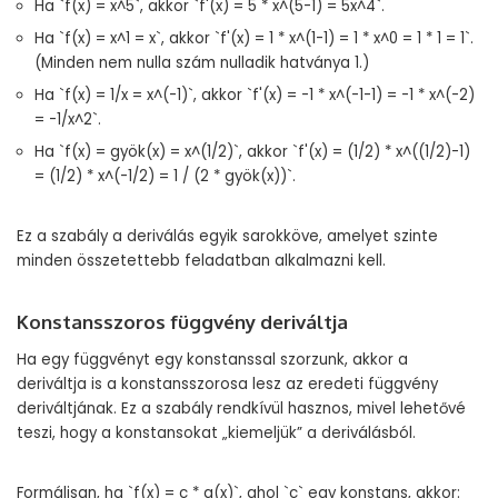
Ha `f(x) = x^5`, akkor `f'(x) = 5 * x^(5-1) = 5x^4`.
Ha `f(x) = x^1 = x`, akkor `f'(x) = 1 * x^(1-1) = 1 * x^0 = 1 * 1 = 1`.
(Minden nem nulla szám nulladik hatványa 1.)
Ha `f(x) = 1/x = x^(-1)`, akkor `f'(x) = -1 * x^(-1-1) = -1 * x^(-2)
= -1/x^2`.
Ha `f(x) = gyök(x) = x^(1/2)`, akkor `f'(x) = (1/2) * x^((1/2)-1)
= (1/2) * x^(-1/2) = 1 / (2 * gyök(x))`.
Ez a szabály a deriválás egyik sarokköve, amelyet szinte
minden összetettebb feladatban alkalmazni kell.
Konstansszoros függvény deriváltja
Ha egy függvényt egy konstanssal szorzunk, akkor a
deriváltja is a konstansszorosa lesz az eredeti függvény
deriváltjának. Ez a szabály rendkívül hasznos, mivel lehetővé
teszi, hogy a konstansokat „kiemeljük” a deriválásból.
Formálisan, ha `f(x) = c * g(x)`, ahol `c` egy konstans, akkor: