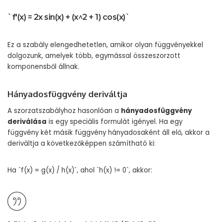
`f'(x) = 2x sin(x) + (x^2 + 1) cos(x)`
Ez a szabály elengedhetetlen, amikor olyan függvényekkel
dolgozunk, amelyek több, egymással összeszorzott
komponensből állnak.
Hányadosfüggvény deriváltja
A szorzatszabályhoz hasonlóan a
hányadosfüggvény
deriválása
is egy speciális formulát igényel. Ha egy
függvény két másik függvény hányadosaként áll elő, akkor a
deriváltja a következőképpen számítható ki:
Ha `f(x) = g(x) / h(x)`, ahol `h(x) != 0`, akkor: