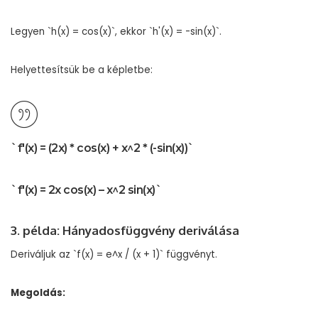
Legyen `h(x) = cos(x)`, ekkor `h'(x) = -sin(x)`.
Helyettesítsük be a képletbe:
`f'(x) = (2x) * cos(x) + x^2 * (-sin(x))`
`f'(x) = 2x cos(x) – x^2 sin(x)`
3. példa: Hányadosfüggvény deriválása
Deriváljuk az `f(x) = e^x / (x + 1)` függvényt.
Megoldás: