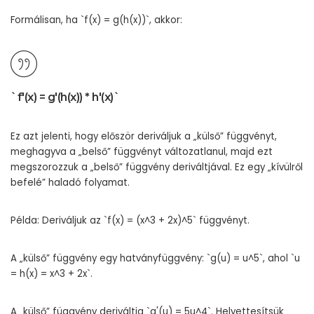
Formálisan, ha `f(x) = g(h(x))`, akkor:
`f'(x) = g'(h(x)) * h'(x)`
Ez azt jelenti, hogy először deriváljuk a „külső” függvényt,
meghagyva a „belső” függvényt változatlanul, majd ezt
megszorozzuk a „belső” függvény deriváltjával. Ez egy „kívülről
befelé” haladó folyamat.
Példa: Deriváljuk az `f(x) = (x^3 + 2x)^5` függvényt.
A „külső” függvény egy hatványfüggvény: `g(u) = u^5`, ahol `u
= h(x) = x^3 + 2x`.
A „külső” függvény deriváltja `g'(u) = 5u^4`. Helyettesítsük