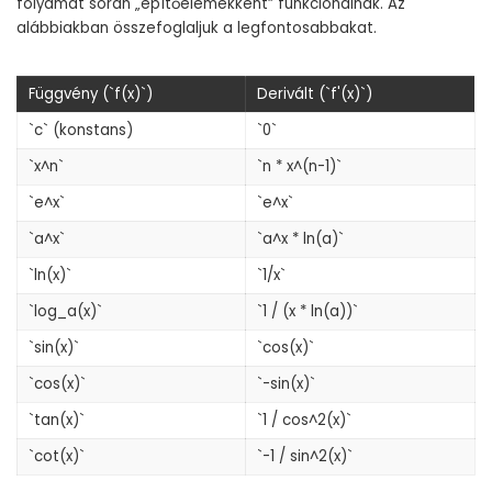
folyamat során „építőelemekként” funkcionálnak. Az
alábbiakban összefoglaljuk a legfontosabbakat.
Függvény (`f(x)`)
Derivált (`f'(x)`)
`c` (konstans)
`0`
`x^n`
`n * x^(n-1)`
`e^x`
`e^x`
`a^x`
`a^x * ln(a)`
`ln(x)`
`1/x`
`log_a(x)`
`1 / (x * ln(a))`
`sin(x)`
`cos(x)`
`cos(x)`
`-sin(x)`
`tan(x)`
`1 / cos^2(x)`
`cot(x)`
`-1 / sin^2(x)`