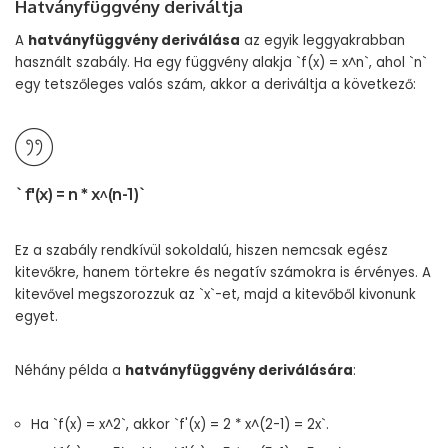
Hatványfüggvény deriváltja
A
hatványfüggvény deriválása
az egyik leggyakrabban
használt szabály. Ha egy függvény alakja `f(x) = x^n`, ahol `n`
egy tetszőleges valós szám, akkor a deriváltja a következő:
`f'(x) = n * x^(n-1)`
Ez a szabály rendkívül sokoldalú, hiszen nemcsak egész
kitevőkre, hanem törtekre és negatív számokra is érvényes. A
kitevővel megszorozzuk az `x`-et, majd a kitevőből kivonunk
egyet.
Néhány példa a
hatványfüggvény deriválására
:
Ha `f(x) = x^2`, akkor `f'(x) = 2 * x^(2-1) = 2x`.