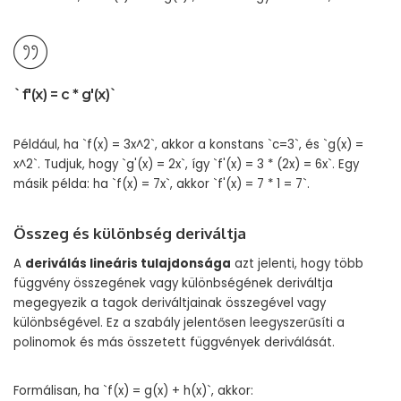
`f'(x) = c * g'(x)`
Például, ha `f(x) = 3x^2`, akkor a konstans `c=3`, és `g(x) =
x^2`. Tudjuk, hogy `g'(x) = 2x`, így `f'(x) = 3 * (2x) = 6x`. Egy
másik példa: ha `f(x) = 7x`, akkor `f'(x) = 7 * 1 = 7`.
Összeg és különbség deriváltja
A
deriválás lineáris tulajdonsága
azt jelenti, hogy több
függvény összegének vagy különbségének deriváltja
megegyezik a tagok deriváltjainak összegével vagy
különbségével. Ez a szabály jelentősen leegyszerűsíti a
polinomok és más összetett függvények deriválását.
Formálisan, ha `f(x) = g(x) + h(x)`, akkor: