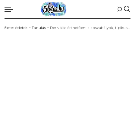
5letes ötletek
>
Tanulás
>
Deriválás érthetően: alapszabályok, tipikus példák és gyakori hibák elkerülése