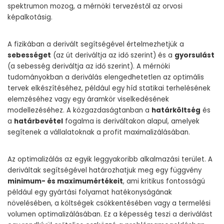
spektrumon mozog, a mérnöki tervezéstől az orvosi
képalkotásig.
A fizikában a derivált segítségével értelmezhetjük a
sebességet
(az út deriváltja az idő szerint) és a
gyorsulást
(a sebesség deriváltja az idő szerint). A mérnöki
tudományokban a deriválás elengedhetetlen az optimális
tervek elkészítéséhez, például egy híd statikai terhelésének
elemzéséhez vagy egy áramkör viselkedésének
modellezéséhez. A közgazdaságtanban a
határköltség
és
a
határbevétel
fogalma is deriváltakon alapul, amelyek
segítenek a vállalatoknak a profit maximalizálásában.
Az optimalizálás az egyik leggyakoribb alkalmazási terület. A
deriváltak segítségével határozhatjuk meg egy függvény
minimum- és maximumértékeit
, ami kritikus fontosságú
például egy gyártási folyamat hatékonyságának
növelésében, a költségek csökkentésében vagy a termelési
volumen optimalizálásában. Ez a képesség teszi a deriválást