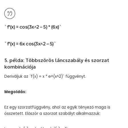
`f'(x) = cos(3x^2 – 5) * (6x)`
`f'(x) = 6x cos(3x^2 – 5)`
5. példa: Többszörös láncszabály és szorzat
kombinációja
Deriváljuk az `f(x) = x * e^(x^2)` függvényt.
Megoldás:
Ez egy szorzatfüggvény, ahol az egyik tényező maga is
összetett. Először a szorzat szabályt alkalmazzuk: