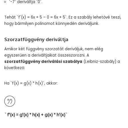
`-7` deriváltja `0`.
Tehát `f'(x) = 6x + 5 – 0 = 6x + 5`. Ez a szabály lehetővé teszi,
hogy bármilyen polinomot könnyedén deriváljunk.
Szorzatfüggvény deriváltja
Amikor két függvény szorzatát deriváljuk, nem elég
egyszerűen a deriváltjaikat összeszorozni. A
szorzatfüggvény deriválási szabálya
(Leibniz-szabály) a
következő:
Ha `f(x) = g(x) * h(x)`, akkor:
`f'(x) = g'(x) * h(x) + g(x) * h'(x)`