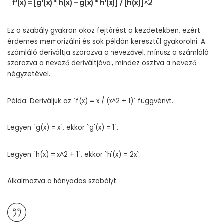
`f'(x) = [g'(x) * h(x) – g(x) * h'(x)] / [h(x)]^2`
Ez a szabály gyakran okoz fejtörést a kezdetekben, ezért
érdemes memorizálni és sok példán keresztül gyakorolni. A
számláló deriváltja szorozva a nevezővel, mínusz a számláló
szorozva a nevező deriváltjával, mindez osztva a nevező
négyzetével.
Példa: Deriváljuk az `f(x) = x / (x^2 + 1)` függvényt.
Legyen `g(x) = x`, ekkor `g'(x) = 1`.
Legyen `h(x) = x^2 + 1`, ekkor `h'(x) = 2x`.
Alkalmazva a hányados szabályt: