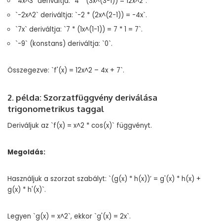
`4x^3` deriváltja: `4 * (3x^(3-1)) = 12x^2`.
`-2x^2` deriváltja: `-2 * (2x^(2-1)) = -4x`.
`7x` deriváltja: `7 * (1x^(1-1)) = 7 * 1 = 7`.
`-9` (konstans) deriváltja: `0`.
Összegezve: `f'(x) = 12x^2 – 4x + 7`.
2. példa: Szorzatfüggvény deriválása
trigonometrikus taggal
Deriváljuk az `f(x) = x^2 * cos(x)` függvényt.
Megoldás:
Használjuk a szorzat szabályt: `(g(x) * h(x))’ = g'(x) * h(x) +
g(x) * h'(x)`.
Legyen `g(x) = x^2`, ekkor `g'(x) = 2x`.