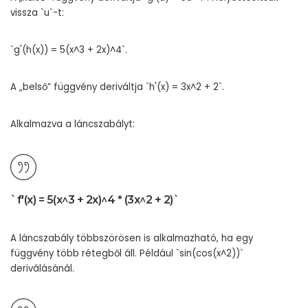
vissza `u`-t:
`g'(h(x)) = 5(x^3 + 2x)^4`.
A „belső” függvény deriváltja `h'(x) = 3x^2 + 2`.
Alkalmazva a láncszabályt:
`f'(x) = 5(x^3 + 2x)^4 * (3x^2 + 2)`
A láncszabály többszörösen is alkalmazható, ha egy
függvény több rétegből áll. Például `sin(cos(x^2))`
deriválásánál.