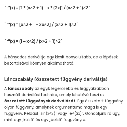
`f'(x) = [1 * (x^2 + 1) – x * (2x)] / (x^2 + 1)^2`
`f'(x) = [x^2 + 1 – 2x^2] / (x^2 + 1)^2`
`f'(x) = (1 – x^2) / (x^2 + 1)^2`
A hányados deriváltja egy kicsit bonyolultabb, de a lépések
betartásával könnyen alkalmazható.
Láncszabály (összetett függvény deriváltja)
A
láncszabály
az egyik legerősebb és leggyakrabban
használt deriválási technika, amely lehetővé teszi az
összetett függvények deriválását
. Egy összetett függvény
olyan függvény, amelynek argumentuma maga is egy
függvény. Például `sin(x^2)` vagy `e^(3x)`. Gondoljunk rá úgy,
mint egy „külső” és egy „belső” függvényre.