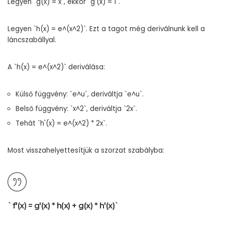
Legyen `g(x) = x`, ekkor `g'(x) = 1`.
Legyen `h(x) = e^(x^2)`. Ezt a tagot még deriválnunk kell a
láncszabállyal.
A `h(x) = e^(x^2)` deriválása:
Külső függvény: `e^u`, deriváltja `e^u`.
Belső függvény: `x^2`, deriváltja `2x`.
Tehát `h'(x) = e^(x^2) * 2x`.
Most visszahelyettesítjük a szorzat szabályba:
`f'(x) = g'(x) * h(x) + g(x) * h'(x)`