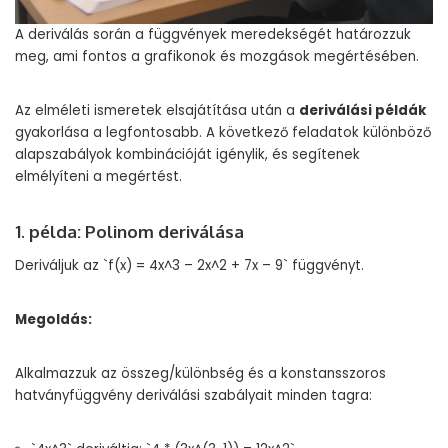
A deriválás során a függvények meredekségét határozzuk
meg, ami fontos a grafikonok és mozgások megértésében.
Az elméleti ismeretek elsajátítása után a
deriválási példák
gyakorlása a legfontosabb. A következő feladatok különböző
alapszabályok kombinációját igénylik, és segítenek
elmélyíteni a megértést.
1. példa: Polinom deriválása
Deriváljuk az `f(x) = 4x^3 – 2x^2 + 7x – 9` függvényt.
Megoldás:
Alkalmazzuk az összeg/különbség és a konstansszoros
hatványfüggvény deriválási szabályait minden tagra: