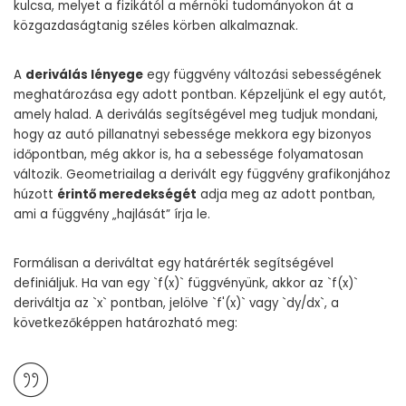
kulcsa, melyet a fizikától a mérnöki tudományokon át a
közgazdaságtanig széles körben alkalmaznak.
A
deriválás lényege
egy függvény változási sebességének
meghatározása egy adott pontban. Képzeljünk el egy autót,
amely halad. A deriválás segítségével meg tudjuk mondani,
hogy az autó pillanatnyi sebessége mekkora egy bizonyos
időpontban, még akkor is, ha a sebessége folyamatosan
változik. Geometriailag a derivált egy függvény grafikonjához
húzott
érintő meredekségét
adja meg az adott pontban,
ami a függvény „hajlását” írja le.
Formálisan a deriváltat egy határérték segítségével
definiáljuk. Ha van egy `f(x)` függvényünk, akkor az `f(x)`
deriváltja az `x` pontban, jelölve `f'(x)` vagy `dy/dx`, a
következőképpen határozható meg: