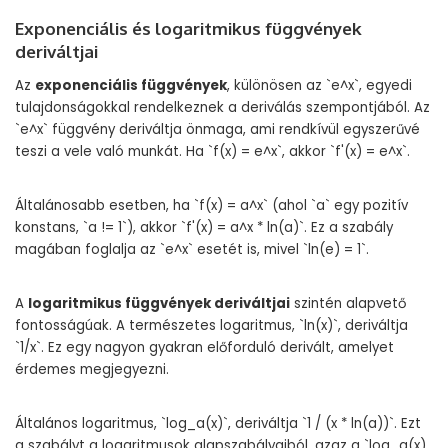
Exponenciális és logaritmikus függvények
deriváltjai
Az
exponenciális függvények
, különösen az `e^x`, egyedi
tulajdonságokkal rendelkeznek a deriválás szempontjából. Az
`e^x` függvény deriváltja önmaga, ami rendkívül egyszerűvé
teszi a vele való munkát. Ha `f(x) = e^x`, akkor `f'(x) = e^x`.
Általánosabb esetben, ha `f(x) = a^x` (ahol `a` egy pozitív
konstans, `a != 1`), akkor `f'(x) = a^x * ln(a)`. Ez a szabály
magában foglalja az `e^x` esetét is, mivel `ln(e) = 1`.
A
logaritmikus függvények deriváltjai
szintén alapvető
fontosságúak. A természetes logaritmus, `ln(x)`, deriváltja
`1/x`. Ez egy nagyon gyakran előforduló derivált, amelyet
érdemes megjegyezni.
Általános logaritmus, `log_a(x)`, deriváltja `1 / (x * ln(a))`. Ezt
a szabályt a logaritmusok alapszabályaiból, azaz a `log_a(x)