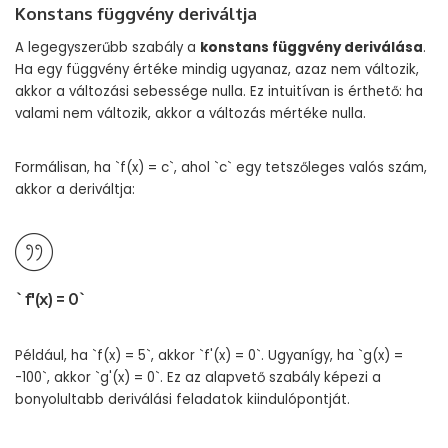
Konstans függvény deriváltja
A legegyszerűbb szabály a
konstans függvény deriválása
.
Ha egy függvény értéke mindig ugyanaz, azaz nem változik,
akkor a változási sebessége nulla. Ez intuitívan is érthető: ha
valami nem változik, akkor a változás mértéke nulla.
Formálisan, ha `f(x) = c`, ahol `c` egy tetszőleges valós szám,
akkor a deriváltja:
`f'(x) = 0`
Például, ha `f(x) = 5`, akkor `f'(x) = 0`. Ugyanígy, ha `g(x) =
-100`, akkor `g'(x) = 0`. Ez az alapvető szabály képezi a
bonyolultabb deriválási feladatok kiindulópontját.