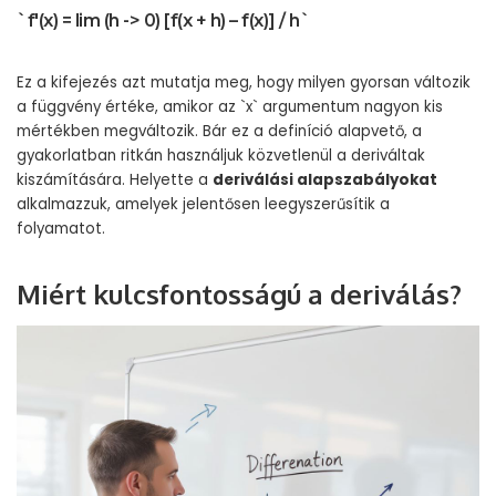
`f'(x) = lim (h -> 0) [f(x + h) – f(x)] / h`
Ez a kifejezés azt mutatja meg, hogy milyen gyorsan változik
a függvény értéke, amikor az `x` argumentum nagyon kis
mértékben megváltozik. Bár ez a definíció alapvető, a
gyakorlatban ritkán használjuk közvetlenül a deriváltak
kiszámítására. Helyette a
deriválási alapszabályokat
alkalmazzuk, amelyek jelentősen leegyszerűsítik a
folyamatot.
Miért kulcsfontosságú a deriválás?