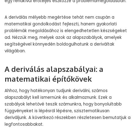
egy rendkívül erőteljes eszközzé a problémamegoldásban.
A deriválás mélyebb megértése tehát nem csupán a
matematikai gondolkodást fejleszti, hanem gyakorlati
problémák megoldásához is elengedhetetlen készségeket
ad. Nézzük meg, melyek azok az alapszabályok, amelyek
segítségével könnyedén boldogulhatunk a deriváltak
világában.
A deriválás alapszabályai: a
matematikai építőkövek
Ahhoz, hogy hatékonyan tudjunk deriválni, számos
alapszabályt kell ismernünk és alkalmaznunk. Ezek a
szabályok lehetővé teszik számunkra, hogy bonyolultabb
függvényeket is lépésről lépésre, szisztematikusan
deriváljunk. A következő részekben részletesen bemutatjuk a
legfontosabbakat.