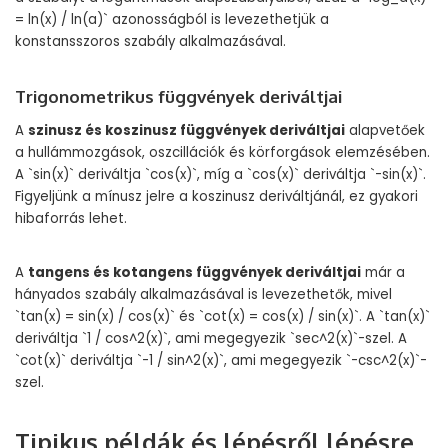
= ln(x) / ln(a)` azonosságból is levezethetjük a
konstansszoros szabály alkalmazásával.
Trigonometrikus függvények deriváltjai
A
szinusz és koszinusz függvények deriváltjai
alapvetőek
a hullámmozgások, oszcillációk és körforgások elemzésében.
A `sin(x)` deriváltja `cos(x)`, míg a `cos(x)` deriváltja `-sin(x)`.
Figyeljünk a mínusz jelre a koszinusz deriváltjánál, ez gyakori
hibaforrás lehet.
A
tangens és kotangens függvények deriváltjai
már a
hányados szabály alkalmazásával is levezethetők, mivel
`tan(x) = sin(x) / cos(x)` és `cot(x) = cos(x) / sin(x)`. A `tan(x)`
deriváltja `1 / cos^2(x)`, ami megegyezik `sec^2(x)`-szel. A
`cot(x)` deriváltja `-1 / sin^2(x)`, ami megegyezik `-csc^2(x)`-
szel.
Tipikus példák és lépésről lépésre