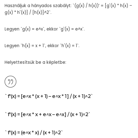
Használjuk a hányados szabályt: `(g(x) / h(x))’ = [g'(x) * h(x) –
g(x) * h'(x)] / [h(x)]^2`.
Legyen `g(x) = e^x`, ekkor `g'(x) = e^x`.
Legyen `h(x) = x + 1`, ekkor `h'(x) = 1`.
Helyettesítsük be a képletbe:
`f'(x) = [e^x * (x + 1) – e^x * 1] / (x + 1)^2`
`f'(x) = [e^x * x + e^x – e^x] / (x + 1)^2`
`f'(x) = (e^x * x) / (x + 1)^2`