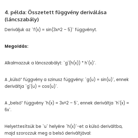
4. példa: Összetett függvény deriválása
(láncszabály)
Deriváljuk az `f(x) = sin(3x^2 – 5)` függvényt.
Megoldás:
Alkalmazzuk a láncszabályt: `g'(h(x)) * h'(x)`.
A „külső” függvény a szinusz függvény: `g(u) = sin(u)`, ennek
deriváltja `g'(u) = cos(u)`.
A „belső” függvény `h(x) = 3x^2 – 5`, ennek deriváltja `h'(x) =
6x`.
Helyettesítsük be `u` helyére `h(x)`-et a külső deriváltba,
majd szorozzuk meg a belső deriváltjával: