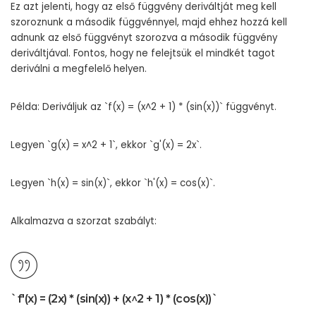
Ez azt jelenti, hogy az első függvény deriváltját meg kell
szoroznunk a második függvénnyel, majd ehhez hozzá kell
adnunk az első függvényt szorozva a második függvény
deriváltjával. Fontos, hogy ne felejtsük el mindkét tagot
deriválni a megfelelő helyen.
Példa: Deriváljuk az `f(x) = (x^2 + 1) * (sin(x))` függvényt.
Legyen `g(x) = x^2 + 1`, ekkor `g'(x) = 2x`.
Legyen `h(x) = sin(x)`, ekkor `h'(x) = cos(x)`.
Alkalmazva a szorzat szabályt:
`f'(x) = (2x) * (sin(x)) + (x^2 + 1) * (cos(x))`