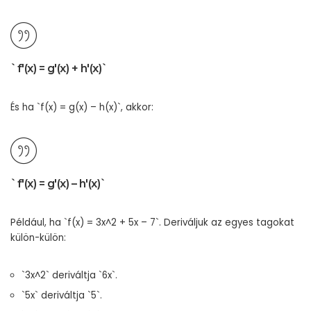
`f'(x) = g'(x) + h'(x)`
És ha `f(x) = g(x) – h(x)`, akkor:
`f'(x) = g'(x) – h'(x)`
Például, ha `f(x) = 3x^2 + 5x – 7`. Deriváljuk az egyes tagokat
külön-külön:
`3x^2` deriváltja `6x`.
`5x` deriváltja `5`.