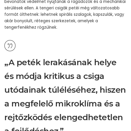
bevonatok védelmet nyújtanak a ragadozók és a mechanikai
sérülések ellen. A tengeri csigák petéi még változatosabb
formát ölthetnek: lehetnek spirális szalagok, kapszulák, vagy
akár bonyolult, réteges szerkezetek, amelyek a
tengerfenékhez rögzülnek.
„A peték lerakásának helye
és módja kritikus a csiga
utódainak túléléséhez, hiszen
a megfelelő mikroklíma és a
rejtőzködés elengedhetetlen