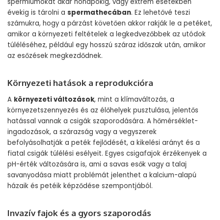
spermiumokat akár hónapokig, vagy extrém esetekben
évekig is tárolni a
spermathecában
. Ez lehetővé teszi
számukra, hogy a párzást követően akkor rakják le a petéket,
amikor a környezeti feltételek a legkedvezőbbek az utódok
túléléséhez, például egy hosszú száraz időszak után, amikor
az esőzések megkezdődnek.
Környezeti hatások a reprodukcióra
A
környezeti változások
, mint a klímaváltozás, a
környezetszennyezés és az élőhelyek pusztulása, jelentős
hatással vannak a csigák szaporodására. A hőmérséklet-
ingadozások, a szárazság vagy a vegyszerek
befolyásolhatják a peték fejlődését, a kikelési arányt és a
fiatal csigák túlélési esélyeit. Egyes csigafajok érzékenyek a
pH-érték változására is, ami a savas esők vagy a talaj
savanyodása miatt problémát jelenthet a kalcium-alapú
házaik és petéik képződése szempontjából.
Invazív fajok és a gyors szaporodás