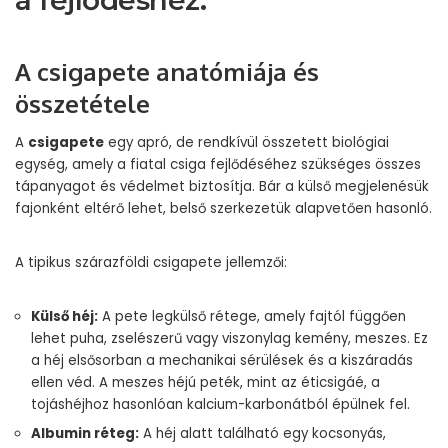
a fejlődéshez.”
A csigapete anatómiája és
összetétele
A
csigapete
egy apró, de rendkívül összetett biológiai
egység, amely a fiatal csiga fejlődéséhez szükséges összes
tápanyagot és védelmet biztosítja. Bár a külső megjelenésük
fajonként eltérő lehet, belső szerkezetük alapvetően hasonló.
A tipikus szárazföldi csigapete jellemzői:
Külső héj:
A pete legkülső rétege, amely fajtól függően
lehet puha, zselészerű vagy viszonylag kemény, meszes. Ez
a héj elsősorban a mechanikai sérülések és a kiszáradás
ellen véd. A meszes héjú peték, mint az éticsigáé, a
tojáshéjhoz hasonlóan kalcium-karbonátból épülnek fel.
Albumin réteg:
A héj alatt található egy kocsonyás,