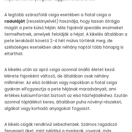
A legtöbb szárazföldi csiga esetében a fiatal csiga a
raduláját
(reszelőnyelvét) használja, hogy lassan átrágja
magát a pete külső héján. Más fajoknál speciális enzimeket
termelhetnek, amelyek feloldják a héjat. A kikelés általában a
pete lerakását követő 2-4 hét múlva történik meg, de
szélsőséges esetekben akár néhány naptól több hónapig is
eltarthat.
A kikelés után az apró csiga azonnal önálló életet kezd.
Mérete fajonként változó, de általában csak néhány
milliméter. Az első órákban vagy napokban a fiatal csiga
gyakran elfogyasztja a pete héjának maradványait, ami
értékes kalciumforrást biztosít az első házfejlődéshez. Ezután
azonnal táplálékot keres, általában puha növényi részeket,
algákat vagy korhadó anyagokat fogyaszt.
A kikelő csigák rendkívül sebezhetőek. Számos ragadozó
fenyegeti őket, mint például a madarak, rovarok, más