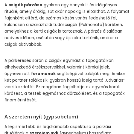
A
csigák párzása
gyakran egy bonyolult és időigényes
rituálé, amely órákig, sőt akár napokig is eltarthat. A folyamat
fajonként eltérő, de számos közös vonás fedezhető fel,
különösen a szárazföldi tüdőscsigák (Pulmonata) körében,
amelyekhez a kerti csigák is tartoznak. A párzás általában
nedves időben, eső után vagy éjszaka történik, amikor a
csigák aktívabbak.
A párkeresés során a csigák egymást a tapogatóikon
elhelyezkedő érzékszerveikkel, valamint kémiai jelek,
úgynevezett
feromonok
segítségével találják meg. Amikor
két partner találkozik, gyakran hosszú ideig tartó „udvarlás”
veszi kezdetét. Ez magában foglalhatja az egymás körüli
körözést, a testek egymáshoz dörzsölését, és a tapogatók
finom érintését.
A szerelem nyíl (gypsobelum)
A legismertebb és legdrámaibb aspektusa a párzási
rituálénak a
szerelem nyíl
(gypsobelum) használata,