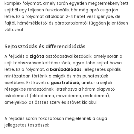
komplex folyamat, amely során egyetlen megtermékenyített
sejtből egy teljesen funkcionális, bár még apró csiga jön
létre. Ez a folyamat általában 2-4 hetet vesz igénybe, de
fajtól, hőmérséklettől és páratartalomtól függően jelentősen
változhat.
Sejtosztódás és differenciálódás
A fejlődés a
zigóta
osztódásával kezdődik, amely során a
sejt többszörösen kettéosztódik, egyre több sejtet hozva
létre. Ez a folyamat, a
barázdálódás
, jellegzetes spirális
mintázatban történik a csigák és más puhatestűek
esetében. Ezt követi a
gasztruláció
, amikor a sejtek
rétegekbe rendeződnek, létrehozva a három alapvető
csíralemezt (ektoderma, mezoderma, endoderma),
amelyekből az összes szerv és szövet kialakul.
A fejlődés során fokozatosan megjelennek a csiga
jellegzetes testrészei: