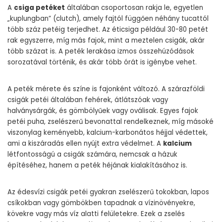
A
csiga petéket
általában csoportosan rakja le, egyetlen
„kuplungban” (clutch), amely fajtól függően néhány tucattól
több száz petéig terjedhet. Az éticsiga például 30-80 petét
rak egyszerre, míg más fajok, mint a meztelen csigák, akár
több százat is. A peték lerakása izmos összehúzódások
sorozatával történik, és akár több órát is igénybe vehet.
A peték mérete és színe is fajonként változó. A szárazföldi
csigák petéi általában fehérek, átlátszóak vagy
halványsárgák, és gömbölyűek vagy oválisak. Egyes fajok
petéi puha, zselészerű bevonattal rendelkeznek, míg másoké
viszonylag keményebb, kalcium-karbonátos héjjal védettek,
ami a kiszáradás ellen nyújt extra védelmet. A
kalcium
létfontosságú a csigák számára, nemcsak a házuk
építéséhez, hanem a peték héjának kialakításához is.
Az édesvízi csigák petéi gyakran zselészerű tokokban, lapos
csíkokban vagy gömbökben tapadnak a vízinövényekre,
kövekre vagy más víz alatti felületekre. Ezek a zselés