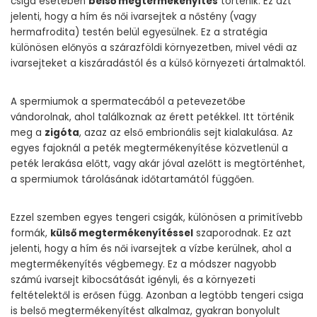
csiga esetében
belső megtermékenyítés
történik. Ez azt
jelenti, hogy a hím és női ivarsejtek a nőstény (vagy
hermafrodita) testén belül egyesülnek. Ez a stratégia
különösen előnyös a szárazföldi környezetben, mivel védi az
ivarsejteket a kiszáradástól és a külső környezeti ártalmaktól.
A spermiumok a spermatecából a petevezetőbe
vándorolnak, ahol találkoznak az érett petékkel. Itt történik
meg a
zigóta
, azaz az első embrionális sejt kialakulása. Az
egyes fajoknál a peték megtermékenyítése közvetlenül a
peték lerakása előtt, vagy akár jóval azelőtt is megtörténhet,
a spermiumok tárolásának időtartamától függően.
Ezzel szemben egyes tengeri csigák, különösen a primitívebb
formák,
külső megtermékenyítéssel
szaporodnak. Ez azt
jelenti, hogy a hím és női ivarsejtek a vízbe kerülnek, ahol a
megtermékenyítés végbemegy. Ez a módszer nagyobb
számú ivarsejt kibocsátását igényli, és a környezeti
feltételektől is erősen függ. Azonban a legtöbb tengeri csiga
is belső megtermékenyítést alkalmaz, gyakran bonyolult