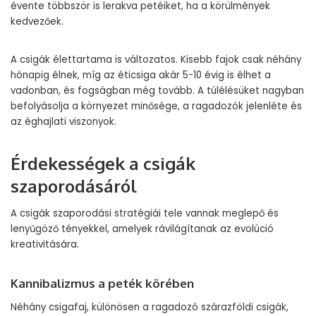
évente többször is lerakva petéiket, ha a körülmények
kedvezőek.
A csigák élettartama is változatos. Kisebb fajok csak néhány
hónapig élnek, míg az éticsiga akár 5-10 évig is élhet a
vadonban, és fogságban még tovább. A túlélésüket nagyban
befolyásolja a környezet minősége, a ragadozók jelenléte és
az éghajlati viszonyok.
Érdekességek a csigák
szaporodásáról
A csigák szaporodási stratégiái tele vannak meglepő és
lenyűgöző tényekkel, amelyek rávilágítanak az evolúció
kreativitására.
Kannibalizmus a peték körében
Néhány csigafaj, különösen a ragadozó szárazföldi csigák,