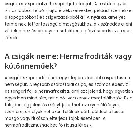
csigák egy specializált csoportját alkotják. A testük lágy és
izmos lábból, fejből (rajta érzékszervekkel, például szemekkel
a tapogatókon) és zsigerzacskóból áll. A
nyálka
, amelyet
termelnek, létfontosságú a mozgásukhoz, a kiszáradás elleni
védelemhez és bizonyos esetekben a párzásban is szerepet
játszik.
A csigák neme: Hermafroditák vagy
különneműek?
A csigák szaporodásának egyik legérdekesebb aspektusa a
nemiségük. A legtöbb szárazföldi csiga, és számos édesvízi
és tengeri faj is
hermafrodita
, ami azt jelenti, hogy egyetlen
egyedben mind hím, mind női ivarszervek megtalálhatók. Ez a
tulajdonság jelentős előnyt jelenthet az olyan élőlények
számára, amelyek nehezen találnak párt, például a lassan
mozgó vagy ritkásan elterjedt fajok esetében. A
hermafroditizmusnak két fő típusa létezik: