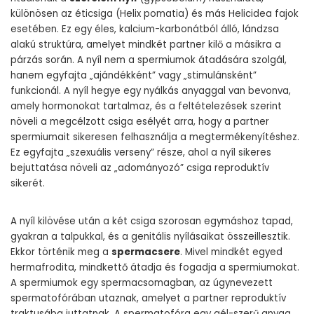
különösen az éticsiga (Helix pomatia) és más Helicidea fajok
esetében. Ez egy éles, kalcium-karbonátból álló, lándzsa
alakú struktúra, amelyet mindkét partner kilő a másikra a
párzás során. A nyíl nem a spermiumok átadására szolgál,
hanem egyfajta „ajándékként” vagy „stimulánsként”
funkcionál. A nyíl hegye egy nyálkás anyaggal van bevonva,
amely hormonokat tartalmaz, és a feltételezések szerint
növeli a megcélzott csiga esélyét arra, hogy a partner
spermiumait sikeresen felhasználja a megtermékenyítéshez.
Ez egyfajta „szexuális verseny” része, ahol a nyíl sikeres
bejuttatása növeli az „adományozó” csiga reproduktív
sikerét.
A nyíl kilövése után a két csiga szorosan egymáshoz tapad,
gyakran a talpukkal, és a genitális nyílásaikat összeillesztik.
Ekkor történik meg a
spermacsere
. Mivel mindkét egyed
hermafrodita, mindkettő átadja és fogadja a spermiumokat.
A spermiumok egy spermacsomagban, az úgynevezett
spermatofórában utaznak, amelyet a partner reproduktív
traktusába juttatnak. A spermatofóra egy gél-szerű anyag,