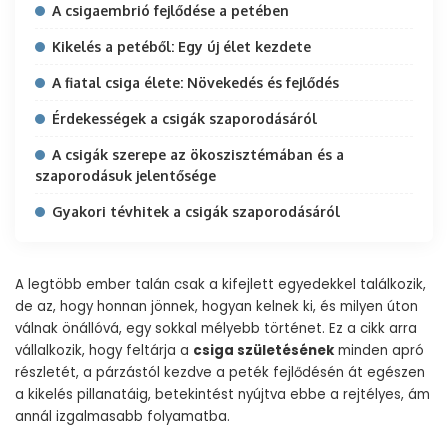
A csigaembrió fejlődése a petében
Kikelés a petéből: Egy új élet kezdete
A fiatal csiga élete: Növekedés és fejlődés
Érdekességek a csigák szaporodásáról
A csigák szerepe az ökoszisztémában és a
szaporodásuk jelentősége
Gyakori tévhitek a csigák szaporodásáról
A legtöbb ember talán csak a kifejlett egyedekkel találkozik,
de az, hogy honnan jönnek, hogyan kelnek ki, és milyen úton
válnak önállóvá, egy sokkal mélyebb történet. Ez a cikk arra
vállalkozik, hogy feltárja a
csiga születésének
minden apró
részletét, a párzástól kezdve a peték fejlődésén át egészen
a kikelés pillanatáig, betekintést nyújtva ebbe a rejtélyes, ám
annál izgalmasabb folyamatba.