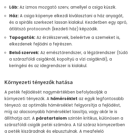
Láb:
Az izmos mozgató szerv, amellyel a csiga kúszik.
Ház:
A csiga köpenye elkezdi kiválasztani a ház anyagát,
és a spirális szerkezet lassan kialakul. Kezdetben egy apró,
átlátszó protoconch (kezdeti ház) képződik.
Tapogatók:
Az érzékszervek, beleértve a szemeket is,
elkezdenek fejlődni a fejrészen.
Belső szervek:
Az emésztőrendszer, a légzőrendszer (tüdő
a szárazföldi csigáknál, kopoltyú a vízi csigáknál), a
keringési és az idegrendszer is kialakul.
Környezeti tényezők hatása
A peték fejlődését nagymértékben befolyásolják a
környezeti tényezők. A
hőmérséklet
az egyik legfontosabb
tényező: az optimális hőmérséklet felgyorsítja a fejlődést,
míg az alacsonyabb hőmérséklet lassítja, vagy akár le is
állíthatja azt. A
páratartalom
szintén kritikus, különösen a
szárazföldi csigák petéi számára. A túl száraz környezetben
a peték kiszáradnak és elpusztulnak. A megfelelő