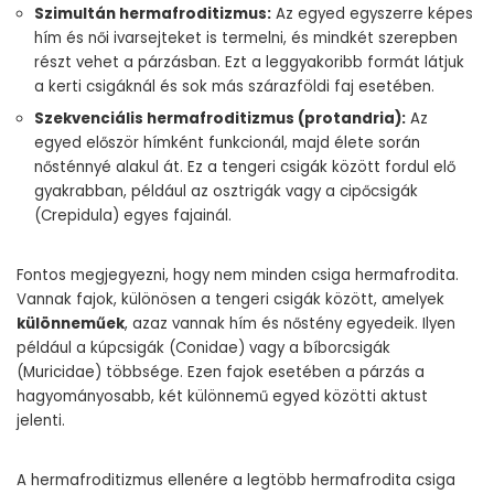
Szimultán hermafroditizmus:
Az egyed egyszerre képes
hím és női ivarsejteket is termelni, és mindkét szerepben
részt vehet a párzásban. Ezt a leggyakoribb formát látjuk
a kerti csigáknál és sok más szárazföldi faj esetében.
Szekvenciális hermafroditizmus (protandria):
Az
egyed először hímként funkcionál, majd élete során
nősténnyé alakul át. Ez a tengeri csigák között fordul elő
gyakrabban, például az osztrigák vagy a cipőcsigák
(Crepidula) egyes fajainál.
Fontos megjegyezni, hogy nem minden csiga hermafrodita.
Vannak fajok, különösen a tengeri csigák között, amelyek
különneműek
, azaz vannak hím és nőstény egyedeik. Ilyen
például a kúpcsigák (Conidae) vagy a bíborcsigák
(Muricidae) többsége. Ezen fajok esetében a párzás a
hagyományosabb, két különnemű egyed közötti aktust
jelenti.
A hermafroditizmus ellenére a legtöbb hermafrodita csiga