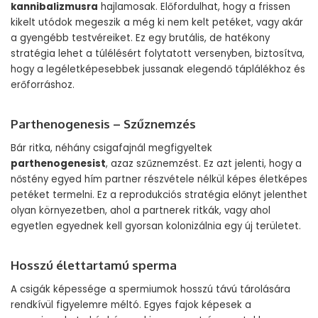
kannibalizmusra
hajlamosak. Előfordulhat, hogy a frissen
kikelt utódok megeszik a még ki nem kelt petéket, vagy akár
a gyengébb testvéreiket. Ez egy brutális, de hatékony
stratégia lehet a túlélésért folytatott versenyben, biztosítva,
hogy a legéletképesebbek jussanak elegendő táplálékhoz és
erőforráshoz.
Parthenogenesis – Szűznemzés
Bár ritka, néhány csigafajnál megfigyeltek
parthenogenesist
, azaz szűznemzést. Ez azt jelenti, hogy a
nőstény egyed hím partner részvétele nélkül képes életképes
petéket termelni. Ez a reprodukciós stratégia előnyt jelenthet
olyan környezetben, ahol a partnerek ritkák, vagy ahol
egyetlen egyednek kell gyorsan kolonizálnia egy új területet.
Hosszú élettartamú sperma
A csigák képessége a spermiumok hosszú távú tárolására
rendkívül figyelemre méltó. Egyes fajok képesek a