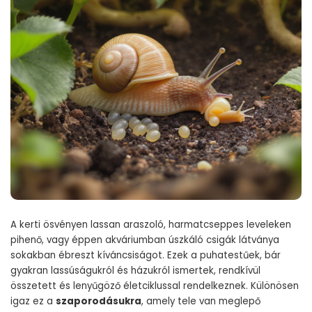
A kerti ösvényen lassan araszoló, harmatcseppes leveleken
pihenő, vagy éppen akváriumban úszkáló csigák látványa
sokakban ébreszt kíváncsiságot. Ezek a puhatestűek, bár
gyakran lassúságukról és házukról ismertek, rendkívül
összetett és lenyűgöző életciklussal rendelkeznek. Különösen
igaz ez a
szaporodásukra
, amely tele van meglepő