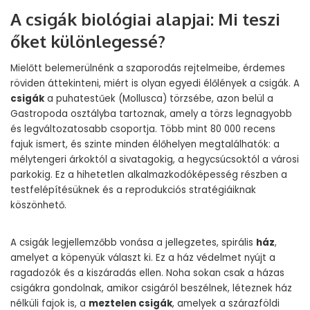
A csigák biológiai alapjai: Mi teszi
őket különlegessé?
Mielőtt belemerülnénk a szaporodás rejtelmeibe, érdemes
röviden áttekinteni, miért is olyan egyedi élőlények a csigák. A
csigák
a puhatestűek (Mollusca) törzsébe, azon belül a
Gastropoda osztályba tartoznak, amely a törzs legnagyobb
és legváltozatosabb csoportja. Több mint 80 000 recens
fajuk ismert, és szinte minden élőhelyen megtalálhatók: a
mélytengeri árkoktól a sivatagokig, a hegycsúcsoktól a városi
parkokig. Ez a hihetetlen alkalmazkodóképesség részben a
testfelépítésüknek és a reprodukciós stratégiáiknak
köszönhető.
A csigák legjellemzőbb vonása a jellegzetes, spirális
ház
,
amelyet a köpenyük választ ki. Ez a ház védelmet nyújt a
ragadozók és a kiszáradás ellen. Noha sokan csak a házas
csigákra gondolnak, amikor csigáról beszélnek, léteznek ház
nélküli fajok is, a
meztelen csigák
, amelyek a szárazföldi