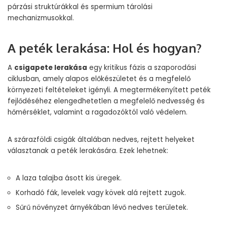
párzási struktúrákkal és spermium tárolási
mechanizmusokkal.
A peték lerakása: Hol és hogyan?
A
csigapete lerakása
egy kritikus fázis a szaporodási
ciklusban, amely alapos előkészületet és a megfelelő
környezeti feltételeket igényli. A megtermékenyített peték
fejlődéséhez elengedhetetlen a megfelelő nedvesség és
hőmérséklet, valamint a ragadozóktól való védelem.
A szárazföldi csigák általában nedves, rejtett helyeket
választanak a peték lerakására. Ezek lehetnek:
A laza talajba ásott kis üregek.
Korhadó fák, levelek vagy kövek alá rejtett zugok.
Sűrű növényzet árnyékában lévő nedves területek.