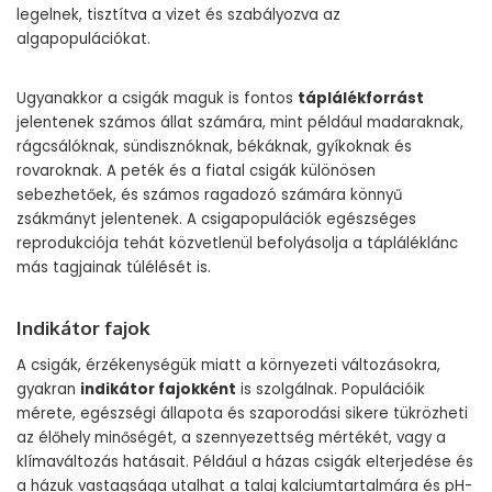
legelnek, tisztítva a vizet és szabályozva az
algapopulációkat.
Ugyanakkor a csigák maguk is fontos
táplálékforrást
jelentenek számos állat számára, mint például madaraknak,
rágcsálóknak, sündisznóknak, békáknak, gyíkoknak és
rovaroknak. A peték és a fiatal csigák különösen
sebezhetőek, és számos ragadozó számára könnyű
zsákmányt jelentenek. A csigapopulációk egészséges
reprodukciója tehát közvetlenül befolyásolja a tápláléklánc
más tagjainak túlélését is.
Indikátor fajok
A csigák, érzékenységük miatt a környezeti változásokra,
gyakran
indikátor fajokként
is szolgálnak. Populációik
mérete, egészségi állapota és szaporodási sikere tükrözheti
az élőhely minőségét, a szennyezettség mértékét, vagy a
klímaváltozás hatásait. Például a házas csigák elterjedése és
a házuk vastagsága utalhat a talaj kalciumtartalmára és pH-