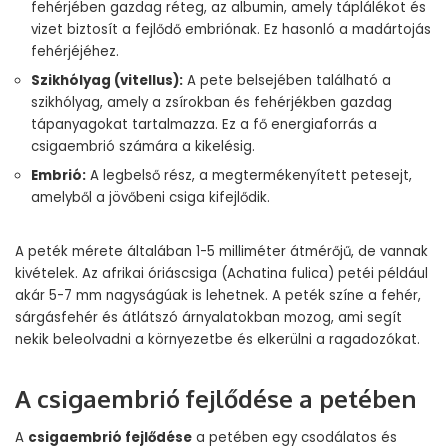
fehérjében gazdag réteg, az albumin, amely táplálékot és
vizet biztosít a fejlődő embriónak. Ez hasonló a madártojás
fehérjéjéhez.
Szikhólyag (vitellus):
A pete belsejében található a
szikhólyag, amely a zsírokban és fehérjékben gazdag
tápanyagokat tartalmazza. Ez a fő energiaforrás a
csigaembrió számára a kikelésig.
Embrió:
A legbelső rész, a megtermékenyített petesejt,
amelyből a jövőbeni csiga kifejlődik.
A peték mérete általában 1-5 milliméter átmérőjű, de vannak
kivételek. Az afrikai óriáscsiga (Achatina fulica) petéi például
akár 5-7 mm nagyságúak is lehetnek. A peték színe a fehér,
sárgásfehér és átlátszó árnyalatokban mozog, ami segít
nekik beleolvadni a környezetbe és elkerülni a ragadozókat.
A csigaembrió fejlődése a petében
A
csigaembrió fejlődése
a petében egy csodálatos és