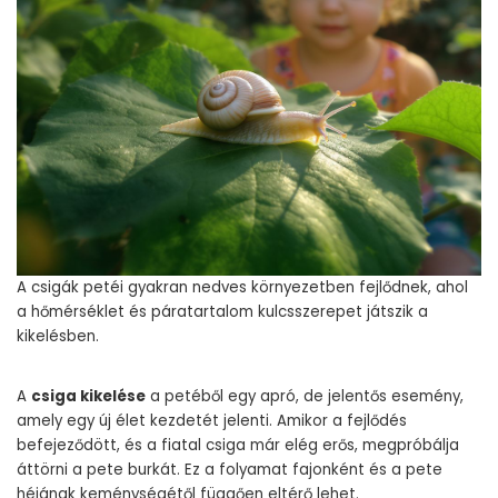
A csigák petéi gyakran nedves környezetben fejlődnek, ahol
a hőmérséklet és páratartalom kulcsszerepet játszik a
kikelésben.
A
csiga kikelése
a petéből egy apró, de jelentős esemény,
amely egy új élet kezdetét jelenti. Amikor a fejlődés
befejeződött, és a fiatal csiga már elég erős, megpróbálja
áttörni a pete burkát. Ez a folyamat fajonként és a pete
héjának keménységétől függően eltérő lehet.