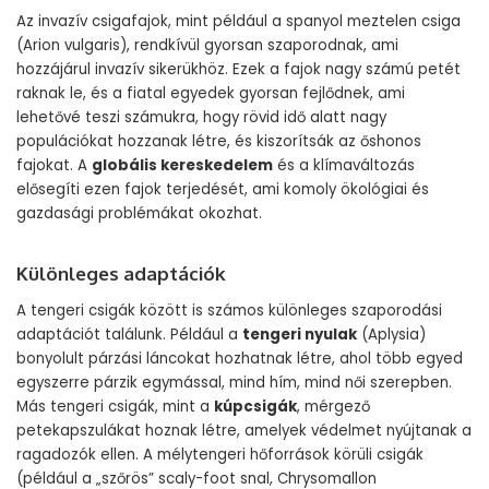
Az invazív csigafajok, mint például a spanyol meztelen csiga
(Arion vulgaris), rendkívül gyorsan szaporodnak, ami
hozzájárul invazív sikerükhöz. Ezek a fajok nagy számú petét
raknak le, és a fiatal egyedek gyorsan fejlődnek, ami
lehetővé teszi számukra, hogy rövid idő alatt nagy
populációkat hozzanak létre, és kiszorítsák az őshonos
fajokat. A
globális kereskedelem
és a klímaváltozás
elősegíti ezen fajok terjedését, ami komoly ökológiai és
gazdasági problémákat okozhat.
Különleges adaptációk
A tengeri csigák között is számos különleges szaporodási
adaptációt találunk. Például a
tengeri nyulak
(Aplysia)
bonyolult párzási láncokat hozhatnak létre, ahol több egyed
egyszerre párzik egymással, mind hím, mind női szerepben.
Más tengeri csigák, mint a
kúpcsigák
, mérgező
petekapszulákat hoznak létre, amelyek védelmet nyújtanak a
ragadozók ellen. A mélytengeri hőforrások körüli csigák
(például a „szőrös” scaly-foot snal, Chrysomallon