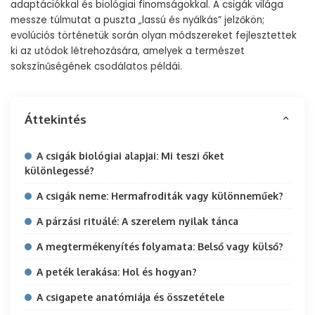
adaptációkkal és biológiai finomságokkal. A csigák világa
messze túlmutat a puszta „lassú és nyálkás” jelzőkön;
evolúciós történetük során olyan módszereket fejlesztettek
ki az utódok létrehozására, amelyek a természet
sokszínűségének csodálatos példái.
Áttekintés
A csigák biológiai alapjai: Mi teszi őket
különlegessé?
A csigák neme: Hermafroditák vagy különneműek?
A párzási rituálé: A szerelem nyilak tánca
A megtermékenyítés folyamata: Belső vagy külső?
A peték lerakása: Hol és hogyan?
A csigapete anatómiája és összetétele