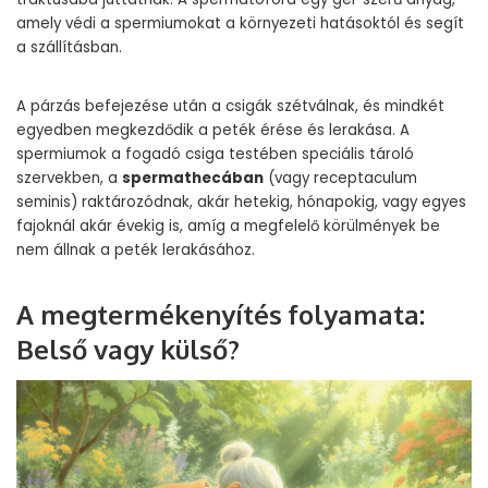
amely védi a spermiumokat a környezeti hatásoktól és segít
a szállításban.
A párzás befejezése után a csigák szétválnak, és mindkét
egyedben megkezdődik a peték érése és lerakása. A
spermiumok a fogadó csiga testében speciális tároló
szervekben, a
spermathecában
(vagy receptaculum
seminis) raktározódnak, akár hetekig, hónapokig, vagy egyes
fajoknál akár évekig is, amíg a megfelelő körülmények be
nem állnak a peték lerakásához.
A megtermékenyítés folyamata:
Belső vagy külső?