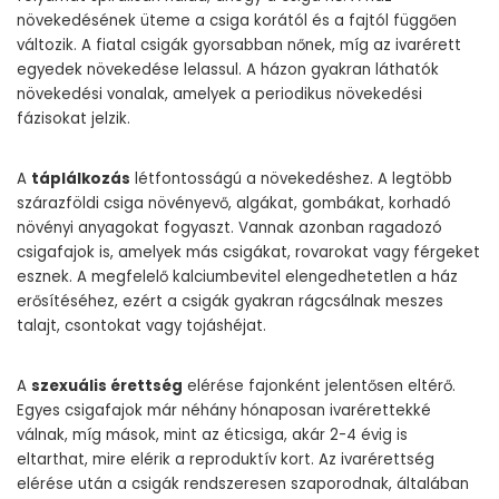
növekedésének üteme a csiga korától és a fajtól függően
változik. A fiatal csigák gyorsabban nőnek, míg az ivarérett
egyedek növekedése lelassul. A házon gyakran láthatók
növekedési vonalak, amelyek a periodikus növekedési
fázisokat jelzik.
A
táplálkozás
létfontosságú a növekedéshez. A legtöbb
szárazföldi csiga növényevő, algákat, gombákat, korhadó
növényi anyagokat fogyaszt. Vannak azonban ragadozó
csigafajok is, amelyek más csigákat, rovarokat vagy férgeket
esznek. A megfelelő kalciumbevitel elengedhetetlen a ház
erősítéséhez, ezért a csigák gyakran rágcsálnak meszes
talajt, csontokat vagy tojáshéjat.
A
szexuális érettség
elérése fajonként jelentősen eltérő.
Egyes csigafajok már néhány hónaposan ivarérettekké
válnak, míg mások, mint az éticsiga, akár 2-4 évig is
eltarthat, mire elérik a reproduktív kort. Az ivarérettség
elérése után a csigák rendszeresen szaporodnak, általában