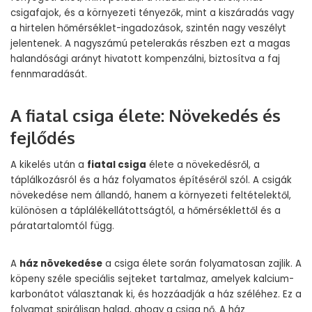
csigafajok, és a környezeti tényezők, mint a kiszáradás vagy
a hirtelen hőmérséklet-ingadozások, szintén nagy veszélyt
jelentenek. A nagyszámú petelerakás részben ezt a magas
halandósági arányt hivatott kompenzálni, biztosítva a faj
fennmaradását.
A fiatal csiga élete: Növekedés és
fejlődés
A kikelés után a
fiatal csiga
élete a növekedésről, a
táplálkozásról és a ház folyamatos építéséről szól. A csigák
növekedése nem állandó, hanem a környezeti feltételektől,
különösen a táplálékellátottságtól, a hőmérséklettől és a
páratartalomtól függ.
A
ház növekedése
a csiga élete során folyamatosan zajlik. A
köpeny széle speciális sejteket tartalmaz, amelyek kalcium-
karbonátot választanak ki, és hozzáadják a ház széléhez. Ez a
folyamat spirálisan halad, ahogy a csiga nő. A ház