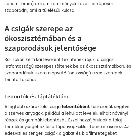
squamiferum) extrém körülmények között is képesek
szaporodni, ami a túlélésük kulcsa.
A csigák szerepe az
ökoszisztémában és a
szaporodásuk jelentősége
Bár sokan kerti kártevőként tekintenek rájuk, a csigák
létfontosságú szerepet töltenek be az ökoszisztémákban, és
szaporodásuk sikere alapvető fontosságú ezen szerepek
fenntartásához.
Lebontók és tápláléklánc
A legtöbb szárazföldi csiga
lebontóként
funkcionál, segítve
a szerves anyagok, például a lehullott levelek, elhalt növényi
részek és gombák lebontását. Ezzel hozzájárulnak a talaj
termékenységéhez és a tápanyag-ciklus fenntartásához. Az
édesvízi és tengeri csigák algákat és biofilmrétegeket