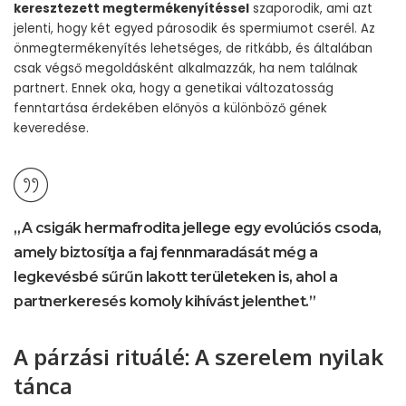
keresztezett megtermékenyítéssel
szaporodik, ami azt
jelenti, hogy két egyed párosodik és spermiumot cserél. Az
önmegtermékenyítés lehetséges, de ritkább, és általában
csak végső megoldásként alkalmazzák, ha nem találnak
partnert. Ennek oka, hogy a genetikai változatosság
fenntartása érdekében előnyös a különböző gének
keveredése.
„A csigák hermafrodita jellege egy evolúciós csoda,
amely biztosítja a faj fennmaradását még a
legkevésbé sűrűn lakott területeken is, ahol a
partnerkeresés komoly kihívást jelenthet.”
A párzási rituálé: A szerelem nyilak
tánca