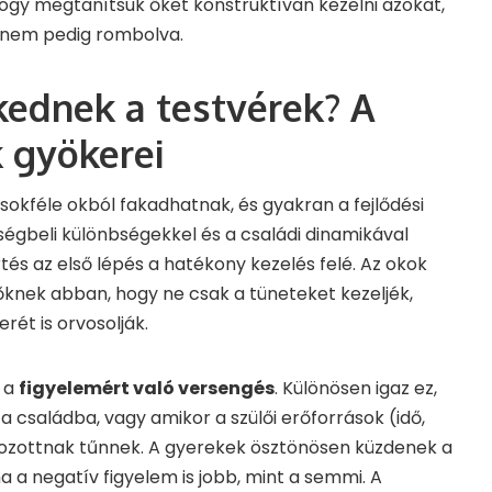
ogy megtanítsuk őket konstruktívan kezelni azokat,
, nem pedig rombolva.
kednek a testvérek? A
k gyökerei
 sokféle okból fakadhatnak, és gyakran a fejlődési
ségbeli különbségekkel és a családi dinamikával
és az első lépés a hatékony kezelés felé. Az okok
lőknek abban, hogy ne csak a tüneteket kezeljék,
ét is orvosolják.
k a
figyelemért való versengés
. Különösen igaz ez,
 a családba, vagy amikor a szülői erőforrások (idő,
átozottnak tűnnek. A gyerekek ösztönösen küzdenek a
ha a negatív figyelem is jobb, mint a semmi. A