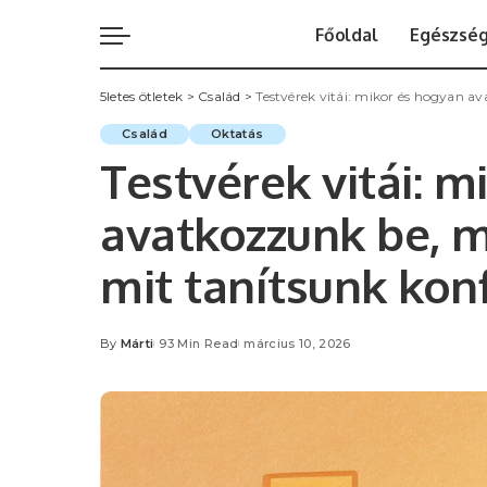
Főoldal
Egészsé
5letes ötletek
>
Család
>
Testvérek vitái: mikor és hogyan a
Család
Oktatás
Testvérek vitái: 
avatkozzunk be, m
mit tanítsunk kon
By
Márti
93 Min Read
március 10, 2026
Posted
by