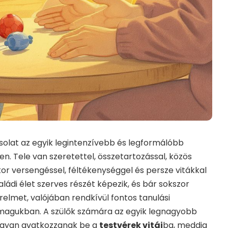
solat az egyik legintenzívebb és legformálóbb
n. Tele van szeretettel, összetartozással, közös
r versengéssel, féltékenységgel és persze vitákkal
saládi élet szerves részét képezik, és bár sokszor
ürelmet, valójában rendkívül fontos tanulási
magukban. A szülők számára az egyik legnagyobb
hogyan avatkozzanak be a
testvérek vitái
ba, meddig