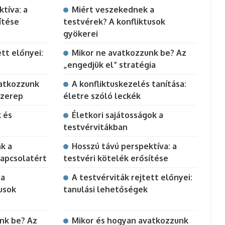
tíva: a
Miért veszekednek a
ítése
testvérek? A konfliktusok
gyökerei
ett előnyei:
Mikor ne avatkozzunk be? Az
„engedjük el” stratégia
vatkozzunk
A konfliktuskezelés tanítása:
szerep
életre szóló leckék
k és
Életkori sajátosságok a
testvérvitákban
k a
Hosszú távú perspektíva: a
kapcsolatért
testvéri kötelék erősítése
 a
A testvérviták rejtett előnyei:
usok
tanulási lehetőségek
nk be? Az
Mikor és hogyan avatkozzunk