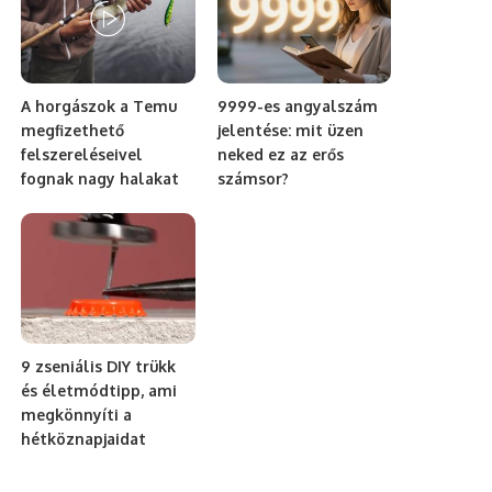
A horgászok a Temu
9999-es angyalszám
megfizethető
jelentése: mit üzen
felszereléseivel
neked ez az erős
fognak nagy halakat
számsor?
9 zseniális DIY trükk
és életmódtipp, ami
megkönnyíti a
hétköznapjaidat