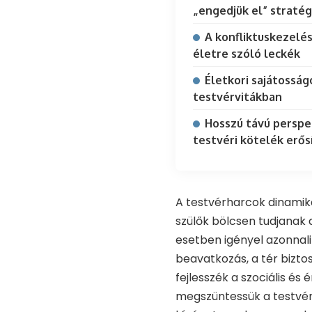
„engedjük el” stratég
A konfliktuskezelés
életre szóló leckék
Életkori sajátosság
testvérvitákban
Hosszú távú perspek
testvéri kötelék erős
A testvérharcok dinamik
szülők bölcsen tudjanak
esetben igényel azonnali
beavatkozás, a tér bizto
fejlesszék a szociális és
megszüntessük a testvére