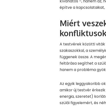
kívánatos –, hanem az, h
építve a kapcsolataikat
Miért vesze
konfliktuso
A testvérek közötti viták
szakaszokkal, a személyi
függenek össze. A megért
feltárása segíthet a szü
hanem a probléma gyöker
Az egyik leggyakoribb o
amikor új testvér érkezik
energia, szeretet) korl
szülői figyelemért, és né