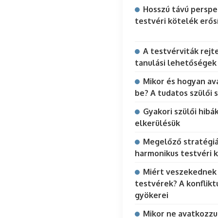
Hosszú távú perspek
testvéri kötelék erős
A testvérviták rejt
tanulási lehetőségek
Mikor és hogyan a
be? A tudatos szülői 
Gyakori szülői hibá
elkerülésük
Megelőző stratégiá
harmonikus testvéri 
Miért veszekednek
testvérek? A konflikt
gyökerei
Mikor ne avatkozzu