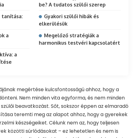
ia
be? A tudatos szülői szerep
 tanítása:
Gyakori szülői hibák és
elkerülésük
ok a
Megelőző stratégiák a
harmonikus testvéri kapcsolatért
tíva: a
ítése
ájának megértése kulcsfontosságú ahhoz, hogy a
 dönteni. Nem minden vita egyforma, és nem minden
 szülői beavatkozást. Sőt, sokszor éppen az elmaradó
sítása teremti meg az alapot ahhoz, hogy a gyerekek
 érzelmi készségeiket. Célunk nem az, hogy teljesen
k közötti súrlódásokat – ez lehetetlen és nem is