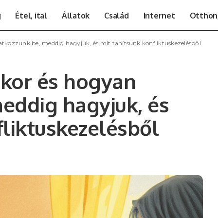
g
Étel, ital
Állatok
Család
Internet
Otthon,
vatkozzunk be, meddig hagyjuk, és mit tanítsunk konfliktuskezelésből
mikor és hogyan
eddig hagyjuk, és
fliktuskezelésből