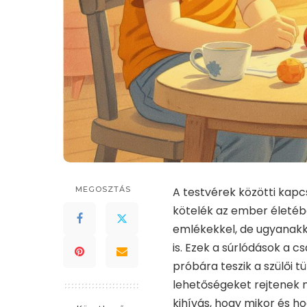
MEGOSZTÁS
A testvérek közötti kapc
kötelék az ember életébe
emlékekkel, de ugyanakko
is. Ezek a súrlódások a c
próbára teszik a szülői t
lehetőségeket rejtenek 
kihívás, hogy mikor és 