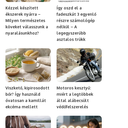
Kézzel készített
Így oszd el a
ékszerek nyárra –
fadeszkát 3 egyenlő
Milyen természetes
részre számológép
köveket válasszunk a
nélkül – A
nyaralásunkhoz?
legegyszerűbb
asztalos trükk
Viszkető, kipirosodott
Motoros kesztyű:
bőr? Így használd
miért a legtöbbek
óvatosan a kamillát
által alábecsült
ekcéma mellett
védőfelszerelés