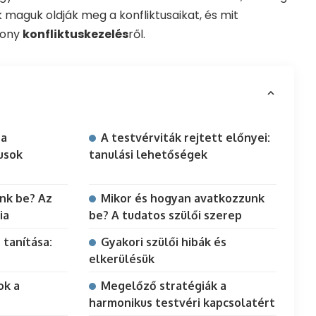
 maguk oldják meg a konfliktusaikat, és mit
kony
konfliktuskezelés
ről.
 a
A testvérviták rejtett előnyei:
usok
tanulási lehetőségek
nk be? Az
Mikor és hogyan avatkozzunk
ia
be? A tudatos szülői szerep
 tanítása:
Gyakori szülői hibák és
elkerülésük
ok a
Megelőző stratégiák a
harmonikus testvéri kapcsolatért