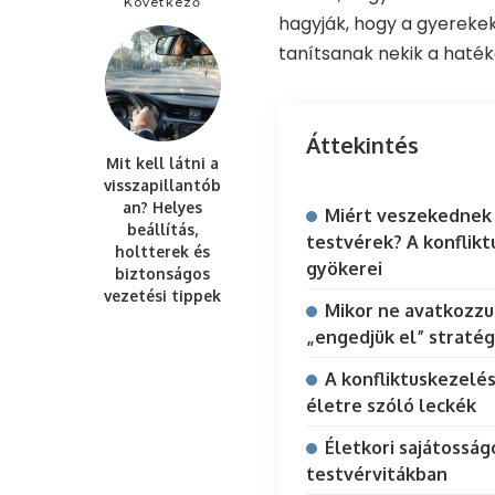
Következő
hagyják, hogy a gyerekek
tanítsanak nekik a haté
Áttekintés
Mit kell látni a
visszapillantób
an? Helyes
Miért veszekednek
beállítás,
testvérek? A konflikt
holtterek és
gyökerei
biztonságos
vezetési tippek
Mikor ne avatkozzu
„engedjük el” stratég
A konfliktuskezelés
életre szóló leckék
Életkori sajátosság
testvérvitákban