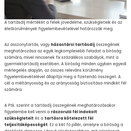
A tartásdíj mértékét a felek jövedelme, szükségleteik és az
életkörülmények figyelembevételével határozzák meg.
Az asszonytartás, vagy
házastársi tartásdíj
összegének
meghatározása az egyik legkomplexebb feladat a bíróság
számára, mivel nincsenek fix százalékos szabályok, mint a
gyermektartásdíj esetében. A bíróság minden ügyben egyedi
mérlegelés alapján, az összes releváns körülmény
figyelembevételével állapítja meg a fizetendő összeget. A
cél a méltányosság és az arányosság biztosítása mindkét fél
számára.
A Ptk. szerint a tartásdíj összegének meghatározásakor
figyelembe kell venni a
rászoruló fél indokolt
szükségleteit
és a
tartásra kötelezett fél
teljesítőképességét
. Ez a két fő pillér, amelyre a bíróság a