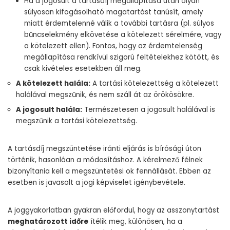
Ha a jogosult a tartásdíj megállapítása után olyan
súlyosan kifogásolható magatartást tanúsít, amely
miatt érdemtelenné válik a további tartásra (pl. súlyos
bűncselekmény elkövetése a kötelezett sérelmére, vagy
a kötelezett ellen). Fontos, hogy az érdemtelenség
megállapítása rendkívül szigorú feltételekhez kötött, és
csak kivételes esetekben áll meg.
A kötelezett halála:
A tartási kötelezettség a kötelezett
halálával megszűnik, és nem száll át az örökösökre.
A jogosult halála:
Természetesen a jogosult halálával is
megszűnik a tartási kötelezettség.
A tartásdíj megszüntetése iránti eljárás is bírósági úton
történik, hasonlóan a módosításhoz. A kérelmező félnek
bizonyítania kell a megszüntetési ok fennállását. Ebben az
esetben is javasolt a jogi képviselet igénybevétele.
A joggyakorlatban gyakran előfordul, hogy az asszonytartást
meghatározott időre
ítélik meg, különösen, ha a