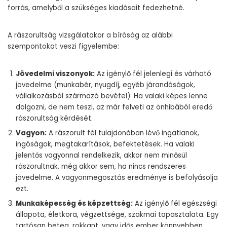
forrás, amelyből a szükséges kiadásait fedezhetné.
A rászorultság vizsgálatakor a bíróság az alábbi
szempontokat veszi figyelembe:
Jövedelmi viszonyok:
Az igénylő fél jelenlegi és várható
jövedelme (munkabér, nyugdíj, egyéb járandóságok,
vállalkozásból származó bevétel). Ha valaki képes lenne
dolgozni, de nem teszi, az már felveti az önhibából eredő
rászorultság kérdését.
Vagyon:
A rászorult fél tulajdonában lévő ingatlanok,
ingóságok, megtakarítások, befektetések. Ha valaki
jelentős vagyonnal rendelkezik, akkor nem minősül
rászorultnak, még akkor sem, ha nincs rendszeres
jövedelme. A vagyonmegosztás eredménye is befolyásolja
ezt.
Munkaképesség és képzettség:
Az igénylő fél egészségi
állapota, életkora, végzettsége, szakmai tapasztalata. Egy
tartósan beteg, rokkant, vagy idős ember könnyebben