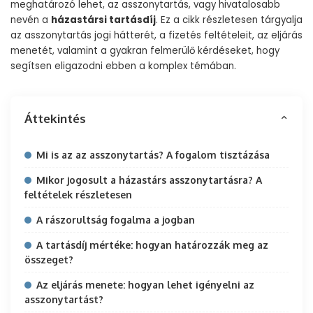
meghatározó lehet, az asszonytartás, vagy hivatalosabb
nevén a
házastársi tartásdíj
. Ez a cikk részletesen tárgyalja
az asszonytartás jogi hátterét, a fizetés feltételeit, az eljárás
menetét, valamint a gyakran felmerülő kérdéseket, hogy
segítsen eligazodni ebben a komplex témában.
Áttekintés
Mi is az az asszonytartás? A fogalom tisztázása
Mikor jogosult a házastárs asszonytartásra? A
feltételek részletesen
A rászorultság fogalma a jogban
A tartásdíj mértéke: hogyan határozzák meg az
összeget?
Az eljárás menete: hogyan lehet igényelni az
asszonytartást?