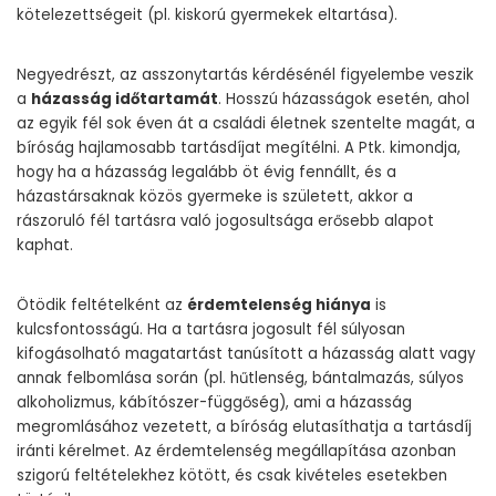
kötelezettségeit (pl. kiskorú gyermekek eltartása).
Negyedrészt, az asszonytartás kérdésénél figyelembe veszik
a
házasság időtartamát
. Hosszú házasságok esetén, ahol
az egyik fél sok éven át a családi életnek szentelte magát, a
bíróság hajlamosabb tartásdíjat megítélni. A Ptk. kimondja,
hogy ha a házasság legalább öt évig fennállt, és a
házastársaknak közös gyermeke is született, akkor a
rászoruló fél tartásra való jogosultsága erősebb alapot
kaphat.
Ötödik feltételként az
érdemtelenség hiánya
is
kulcsfontosságú. Ha a tartásra jogosult fél súlyosan
kifogásolható magatartást tanúsított a házasság alatt vagy
annak felbomlása során (pl. hűtlenség, bántalmazás, súlyos
alkoholizmus, kábítószer-függőség), ami a házasság
megromlásához vezetett, a bíróság elutasíthatja a tartásdíj
iránti kérelmet. Az érdemtelenség megállapítása azonban
szigorú feltételekhez kötött, és csak kivételes esetekben