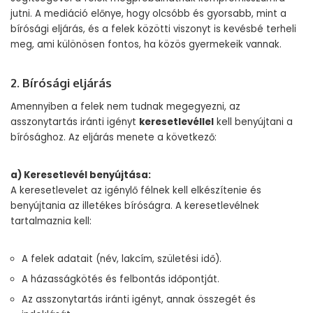
jutni. A mediáció előnye, hogy olcsóbb és gyorsabb, mint a
bírósági eljárás, és a felek közötti viszonyt is kevésbé terheli
meg, ami különösen fontos, ha közös gyermekeik vannak.
2. Bírósági eljárás
Amennyiben a felek nem tudnak megegyezni, az
asszonytartás iránti igényt
keresetlevéllel
kell benyújtani a
bírósághoz. Az eljárás menete a következő:
a) Keresetlevél benyújtása:
A keresetlevelet az igénylő félnek kell elkészítenie és
benyújtania az illetékes bíróságra. A keresetlevélnek
tartalmaznia kell:
A felek adatait (név, lakcím, születési idő).
A házasságkötés és felbontás időpontját.
Az asszonytartás iránti igényt, annak összegét és