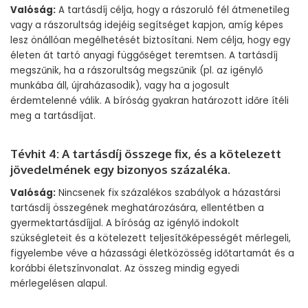
Valóság:
A tartásdíj célja, hogy a rászoruló fél átmenetileg
vagy a rászorultság idejéig segítséget kapjon, amíg képes
lesz önállóan megélhetését biztosítani. Nem célja, hogy egy
életen át tartó anyagi függőséget teremtsen. A tartásdíj
megszűnik, ha a rászorultság megszűnik (pl. az igénylő
munkába áll, újraházasodik), vagy ha a jogosult
érdemtelenné válik. A bíróság gyakran határozott időre ítéli
meg a tartásdíjat.
Tévhit 4: A tartásdíj összege fix, és a kötelezett
jövedelmének egy bizonyos százaléka.
Valóság:
Nincsenek fix százalékos szabályok a házastársi
tartásdíj összegének meghatározására, ellentétben a
gyermektartásdíjjal. A bíróság az igénylő indokolt
szükségleteit és a kötelezett teljesítőképességét mérlegeli,
figyelembe véve a házassági életközösség időtartamát és a
korábbi életszínvonalat. Az összeg mindig egyedi
mérlegelésen alapul.