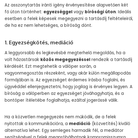
Az asszonytartás iránti igény érvényesítése alapvetően két
fő úton történhet:
egyezséggel
vagy
bírósági úton
. Ideális
esetben a felek képesek megegyezni a tartásdíj feltételeiről,
de ha ez nem lehetséges, a bíróság dönt.
1. Egyezségkötés, mediáció
A leggyorsabb és legkevésbé megterhelő megoldás, ha a
volt házastársak
közös megegyezéssel
rendezik a tartásdíj
kérdését. Ezt megtehetik a válóper során, a
vagyonmegosztás részeként, vagy akár külön megállapodás
formájában is. Az egyezséget érdemes írásba foglalni, és
ügyvéddel ellenjegyeztetni, hogy jogilag is érvényes legyen. A
bíróság a válóperben az egyezséget jóváhagyhatja, és a
bontóper ítéletébe foglalhatja, ezáltal jogerőssé válik.
Ha a közvetlen megegyezés nem működik, de a felek
nyitottak a kommunikációra, a
mediáció
(közvetítés) kiváló
alternatíva lehet. Egy semleges harmadik fél, a mediátor
segítségével a felek megpróbálhatnak kompromisszumra