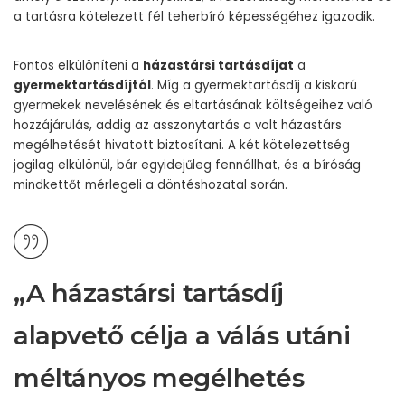
a tartásra kötelezett fél teherbíró képességéhez igazodik.
Fontos elkülöníteni a
házastársi tartásdíjat
a
gyermektartásdíjtól
. Míg a gyermektartásdíj a kiskorú
gyermekek nevelésének és eltartásának költségeihez való
hozzájárulás, addig az asszonytartás a volt házastárs
megélhetését hivatott biztosítani. A két kötelezettség
jogilag elkülönül, bár egyidejűleg fennállhat, és a bíróság
mindkettőt mérlegeli a döntéshozatal során.
„A házastársi tartásdíj
alapvető célja a válás utáni
méltányos megélhetés