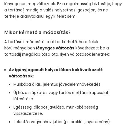
lényegesen megváltoznak. Ez a rugalmasság biztosítja, hogy
a tartásdíj mindig a valós helyzethez igazodjon, és ne
terhelje aránytalanul egyik felet sem.
Mikor kérhető a módosítás?
A tartásdíj módosítása akkor kérhető, ha a felek
körülményeiben
lényeges változás
következett be a
tartásdíj megállapítása óta. Ilyen változások lehetnek:
Az igényjogosult helyzetében bekövetkezett
változások:
Munkába állás, jelentős jövedelemnövekedés.
Új házasságkötés vagy tartós élettársi kapcsolat
létesítése.
Egészségi állapot javulása, munkaképesség
visszaszerzése.
Jelentős vagyonhoz jutás (pl. öröklés, nyeremény).