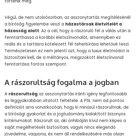
történik meg.
Végül, de nem utolsósorban, az asszonytartás megítélésénél
a bíróság figyelembe veszi a
házastársak életvitelét a
házasság alatt
. Az a cél, hogy a rászoruló fél a válás után is
fenntarthassa a korábbi életszínvonalát, amennyiben ez
reális és a tartásra kötelezett fél teherbírása lehetővé teszi.
Természetesen ez nem jelenti azt, hogy a luxus életmódot is
biztosítani kell, de a méltányos, megszokott életszínvonal
fenntartása fontos szempont.
A rászorultság fogalma a jogban
A
rászorultság
az asszonytartás iránti igény legfontosabb
és leggyakrabban vitatott feltétele. A Ptk. nem ad pontos
definíciót arra vonatkozóan, hogy ki minősül rászorultnak, de
a bírósági gyakorlat és a jogtudomány kialakított bizonyos
kritériumokat. Rászorult az, aki önhibáján kívül nem képes a
saját megélhetését biztosítani, vagyis nincs elegendő
jövedelme, vagyona, és nem áll rendelkezésére más olyan