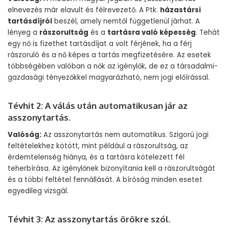
elnevezés már elavult és félrevezető. A Ptk.
házastársi
tartásdíjról
beszél, amely nemtől függetlenül járhat. A
lényeg a
rászorultság
és a
tartásra való képesség
. Tehát
egy nő is fizethet tartásdíjat a volt férjének, ha a férj
rászoruló és a nő képes a tartás megfizetésére. Az esetek
többségében valóban a nők az igénylők, de ez a társadalmi-
gazdasági tényezőkkel magyarázható, nem jogi előírással.
Tévhit 2: A válás után automatikusan jár az
asszonytartás.
Valóság:
Az asszonytartás nem automatikus. Szigorú jogi
feltételekhez kötött, mint például a rászorultság, az
érdemtelenség hiánya, és a tartásra kötelezett fél
teherbírása. Az igénylőnek bizonyítania kell a rászorultságát
és a többi feltétel fennállását. A bíróság minden esetet
egyedileg vizsgál.
Tévhit 3: Az asszonytartás örökre szól.