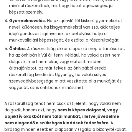
minősül rászorultnak, mint egy fiatal, egészséges, jól
képzett személy.
Gyermeknevelés:
Ha az igénylő fél kiskorú gyermekeket
nevel, különösen, ha kisgyermekekről van szó, akik teljes
idejű gondozást igényelnek, ez befolyásolhatja a
munkavállalási képességét, és ezáltal a rászorultságát.
Önhiba:
A rászorultság akkor alapozza meg a tartásdíjat,
ha az önhibán kívül áll fenn. Például, ha valaki azért nem
dolgozik, mert nem akar, vagy elutasít minden
állásajánlatot, az már felveti az önhibából eredő
rászorultság kérdését. Ugyanígy, ha valaki súlyos
szenvedélybetegsége miatt veszítette el a munkáját és
vagyonát, az is önhibának minősülhet.
A rászorultság tehát nem csak azt jelenti, hogy valaki nem
dolgozik, hanem azt, hogy
nem is képes dolgozni, vagy
objektív okokból nem talál munkát, illetve jövedelme
nem elegendő a szükséges kiadások fedezésére
. A
bíróság minden esetben alaposan vizsgálja a bizonyítékokat,