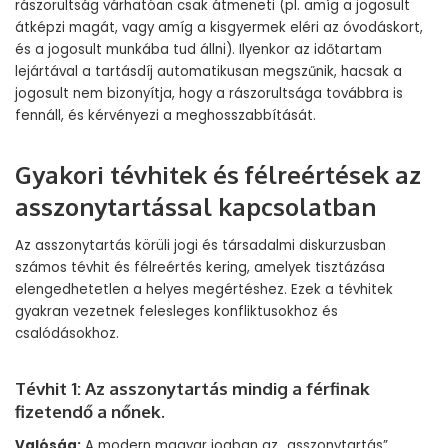
rászorultság várhatóan csak átmeneti (pl. amíg a jogosult
átképzi magát, vagy amíg a kisgyermek eléri az óvodáskort,
és a jogosult munkába tud állni). Ilyenkor az időtartam
lejártával a tartásdíj automatikusan megszűnik, hacsak a
jogosult nem bizonyítja, hogy a rászorultsága továbbra is
fennáll, és kérvényezi a meghosszabbítását.
Gyakori tévhitek és félreértések az
asszonytartással kapcsolatban
Az asszonytartás körüli jogi és társadalmi diskurzusban
számos tévhit és félreértés kering, amelyek tisztázása
elengedhetetlen a helyes megértéshez. Ezek a tévhitek
gyakran vezetnek felesleges konfliktusokhoz és
csalódásokhoz.
Tévhit 1: Az asszonytartás mindig a férfinak
fizetendő a nőnek.
Valóság:
A modern magyar jogban az „asszonytartás”