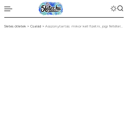
5letes ötletek
>
Család
>
Asszonytartás: mikor kell fizetni, jogi feltételek, eljárás és gyakori kérdések