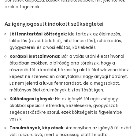
döntését alapozza. Lássuk részletesebben, mit jelentenek
ezek a fogalmak:
Az igényjogosult indokolt szükségletei
Létfenntartási költségek:
Ide tartozik az élelmezés,
lakhatás (rezsi, bérleti díj, hiteltörlesztés), ruházkodás,
gyógyszerek és orvosi ellátás, közlekedés.
Korábbi életszínvonal:
Bár a válás utáni életszínvonal
általában csökken, a bíróság arra törekszik, hogy a
rászoruló fél a korábbi, házasság alatti életszínvonalához
képest ne szenvedjen aránytalanul nagy anyagi hátrányt.
Ez nem jelenti a luxus fenntartását, de a megszokott,
méltányos életkörülmények biztosítását igen.
Különleges igények:
Ha az igénylő fél egészségügyi
okokból speciális étrendre, kezelésekre, gyógyászati
segédeszközökre szorul, ezek költségeit is figyelembe
veszik.
Tanulmányok, képzések:
Amennyiben az igénylő fél azért
vált rászorulóvá, mert a házasság alatt feladta