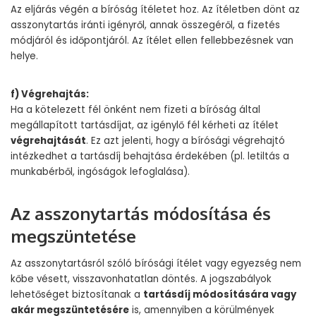
Az eljárás végén a bíróság ítéletet hoz. Az ítéletben dönt az
asszonytartás iránti igényről, annak összegéről, a fizetés
módjáról és időpontjáról. Az ítélet ellen fellebbezésnek van
helye.
f) Végrehajtás:
Ha a kötelezett fél önként nem fizeti a bíróság által
megállapított tartásdíjat, az igénylő fél kérheti az ítélet
végrehajtását
. Ez azt jelenti, hogy a bírósági végrehajtó
intézkedhet a tartásdíj behajtása érdekében (pl. letiltás a
munkabérből, ingóságok lefoglalása).
Az asszonytartás módosítása és
megszüntetése
Az asszonytartásról szóló bírósági ítélet vagy egyezség nem
kőbe vésett, visszavonhatatlan döntés. A jogszabályok
lehetőséget biztosítanak a
tartásdíj módosítására vagy
akár megszüntetésére
is, amennyiben a körülmények