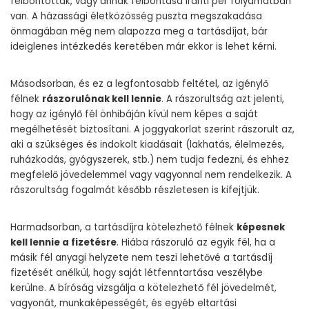
felbontották, vagy annak felbontása iránti per folyamatban
van. A házassági életközösség puszta megszakadása
önmagában még nem alapozza meg a tartásdíjat, bár
ideiglenes intézkedés keretében már ekkor is lehet kérni.
Másodsorban, és ez a legfontosabb feltétel, az igénylő
félnek
rászorulónak kell lennie
. A rászorultság azt jelenti,
hogy az igénylő fél önhibáján kívül nem képes a saját
megélhetését biztosítani. A joggyakorlat szerint rászorult az,
aki a szükséges és indokolt kiadásait (lakhatás, élelmezés,
ruházkodás, gyógyszerek, stb.) nem tudja fedezni, és ehhez
megfelelő jövedelemmel vagy vagyonnal nem rendelkezik. A
rászorultság fogalmát később részletesen is kifejtjük.
Harmadsorban, a tartásdíjra kötelezhető félnek
képesnek
kell lennie a fizetésre
. Hiába rászoruló az egyik fél, ha a
másik fél anyagi helyzete nem teszi lehetővé a tartásdíj
fizetését anélkül, hogy saját létfenntartása veszélybe
kerülne. A bíróság vizsgálja a kötelezhető fél jövedelmét,
vagyonát, munkaképességét, és egyéb eltartási