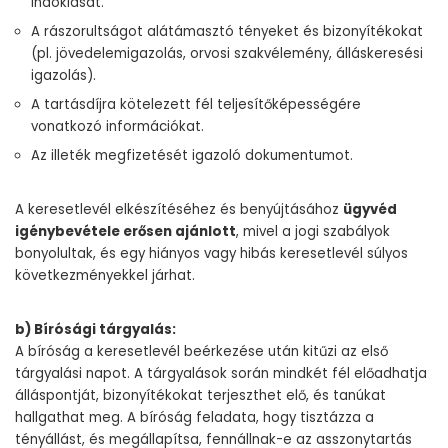
indoklását.
A rászorultságot alátámasztó tényeket és bizonyítékokat
(pl. jövedelemigazolás, orvosi szakvélemény, álláskeresési
igazolás).
A tartásdíjra kötelezett fél teljesítőképességére
vonatkozó információkat.
Az illeték megfizetését igazoló dokumentumot.
A keresetlevél elkészítéséhez és benyújtásához
ügyvéd
igénybevétele erősen ajánlott
, mivel a jogi szabályok
bonyolultak, és egy hiányos vagy hibás keresetlevél súlyos
következményekkel járhat.
b) Bírósági tárgyalás:
A bíróság a keresetlevél beérkezése után kitűzi az első
tárgyalási napot. A tárgyalások során mindkét fél előadhatja
álláspontját, bizonyítékokat terjeszthet elő, és tanúkat
hallgathat meg. A bíróság feladata, hogy tisztázza a
tényállást, és megállapítsa, fennállnak-e az asszonytartás