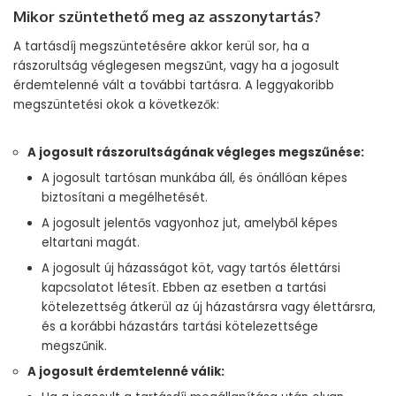
Mikor szüntethető meg az asszonytartás?
A tartásdíj megszüntetésére akkor kerül sor, ha a
rászorultság véglegesen megszűnt, vagy ha a jogosult
érdemtelenné vált a további tartásra. A leggyakoribb
megszüntetési okok a következők:
A jogosult rászorultságának végleges megszűnése:
A jogosult tartósan munkába áll, és önállóan képes
biztosítani a megélhetését.
A jogosult jelentős vagyonhoz jut, amelyből képes
eltartani magát.
A jogosult új házasságot köt, vagy tartós élettársi
kapcsolatot létesít. Ebben az esetben a tartási
kötelezettség átkerül az új házastársra vagy élettársra,
és a korábbi házastárs tartási kötelezettsége
megszűnik.
A jogosult érdemtelenné válik: