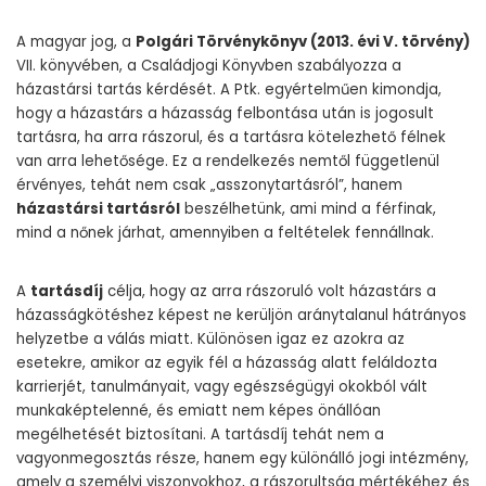
A magyar jog, a
Polgári Törvénykönyv (2013. évi V. törvény)
VII. könyvében, a Családjogi Könyvben szabályozza a
házastársi tartás kérdését. A Ptk. egyértelműen kimondja,
hogy a házastárs a házasság felbontása után is jogosult
tartásra, ha arra rászorul, és a tartásra kötelezhető félnek
van arra lehetősége. Ez a rendelkezés nemtől függetlenül
érvényes, tehát nem csak „asszonytartásról”, hanem
házastársi tartásról
beszélhetünk, ami mind a férfinak,
mind a nőnek járhat, amennyiben a feltételek fennállnak.
A
tartásdíj
célja, hogy az arra rászoruló volt házastárs a
házasságkötéshez képest ne kerüljön aránytalanul hátrányos
helyzetbe a válás miatt. Különösen igaz ez azokra az
esetekre, amikor az egyik fél a házasság alatt feláldozta
karrierjét, tanulmányait, vagy egészségügyi okokból vált
munkaképtelenné, és emiatt nem képes önállóan
megélhetését biztosítani. A tartásdíj tehát nem a
vagyonmegosztás része, hanem egy különálló jogi intézmény,
amely a személyi viszonyokhoz, a rászorultság mértékéhez és