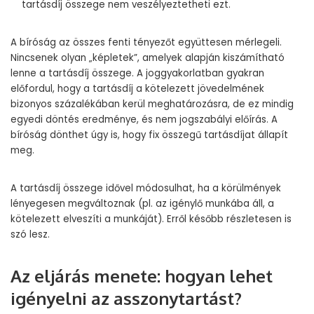
tartásdíj összege nem veszélyeztetheti ezt.
A bíróság az összes fenti tényezőt együttesen mérlegeli.
Nincsenek olyan „képletek”, amelyek alapján kiszámítható
lenne a tartásdíj összege. A joggyakorlatban gyakran
előfordul, hogy a tartásdíj a kötelezett jövedelmének
bizonyos százalékában kerül meghatározásra, de ez mindig
egyedi döntés eredménye, és nem jogszabályi előírás. A
bíróság dönthet úgy is, hogy fix összegű tartásdíjat állapít
meg.
A tartásdíj összege idővel módosulhat, ha a körülmények
lényegesen megváltoznak (pl. az igénylő munkába áll, a
kötelezett elveszíti a munkáját). Erről később részletesen is
szó lesz.
Az eljárás menete: hogyan lehet
igényelni az asszonytartást?