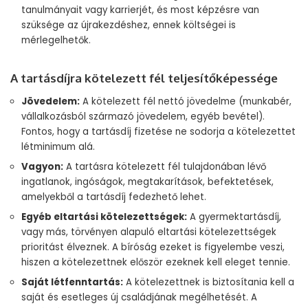
tanulmányait vagy karrierjét, és most képzésre van
szüksége az újrakezdéshez, ennek költségei is
mérlegelhetők.
A tartásdíjra kötelezett fél teljesítőképessége
Jövedelem:
A kötelezett fél nettó jövedelme (munkabér,
vállalkozásból származó jövedelem, egyéb bevétel).
Fontos, hogy a tartásdíj fizetése ne sodorja a kötelezettet
létminimum alá.
Vagyon:
A tartásra kötelezett fél tulajdonában lévő
ingatlanok, ingóságok, megtakarítások, befektetések,
amelyekből a tartásdíj fedezhető lehet.
Egyéb eltartási kötelezettségek:
A gyermektartásdíj,
vagy más, törvényen alapuló eltartási kötelezettségek
prioritást élveznek. A bíróság ezeket is figyelembe veszi,
hiszen a kötelezettnek először ezeknek kell eleget tennie.
Saját létfenntartás:
A kötelezettnek is biztosítania kell a
saját és esetleges új családjának megélhetését. A