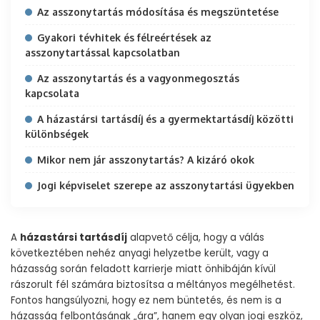
Az asszonytartás módosítása és megszüntetése
Gyakori tévhitek és félreértések az
asszonytartással kapcsolatban
Az asszonytartás és a vagyonmegosztás
kapcsolata
A házastársi tartásdíj és a gyermektartásdíj közötti
különbségek
Mikor nem jár asszonytartás? A kizáró okok
Jogi képviselet szerepe az asszonytartási ügyekben
A
házastársi tartásdíj
alapvető célja, hogy a válás
következtében nehéz anyagi helyzetbe került, vagy a
házasság során feladott karrierje miatt önhibáján kívül
rászorult fél számára biztosítsa a méltányos megélhetést.
Fontos hangsúlyozni, hogy ez nem büntetés, és nem is a
házasság felbontásának „ára”, hanem egy olyan jogi eszköz,