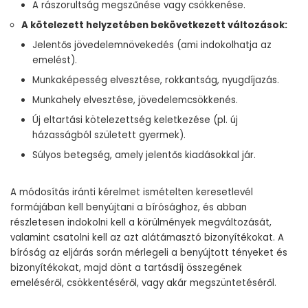
A rászorultság megszűnése vagy csökkenése.
A kötelezett helyzetében bekövetkezett változások:
Jelentős jövedelemnövekedés (ami indokolhatja az
emelést).
Munkaképesség elvesztése, rokkantság, nyugdíjazás.
Munkahely elvesztése, jövedelemcsökkenés.
Új eltartási kötelezettség keletkezése (pl. új
házasságból született gyermek).
Súlyos betegség, amely jelentős kiadásokkal jár.
A módosítás iránti kérelmet ismételten keresetlevél
formájában kell benyújtani a bírósághoz, és abban
részletesen indokolni kell a körülmények megváltozását,
valamint csatolni kell az azt alátámasztó bizonyítékokat. A
bíróság az eljárás során mérlegeli a benyújtott tényeket és
bizonyítékokat, majd dönt a tartásdíj összegének
emeléséről, csökkentéséről, vagy akár megszüntetéséről.