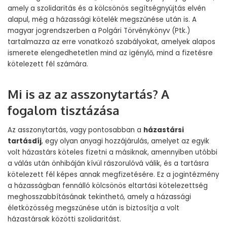
amely a szolidaritás és a kölcsönös segítségnyújtás elvén
alapul, még a házassági kötelék megszűnése után is. A
magyar jogrendszerben a Polgári Törvénykönyv (Ptk.)
tartalmazza az erre vonatkozó szabályokat, amelyek alapos
ismerete elengedhetetlen mind az igénylő, mind a fizetésre
kötelezett fél számára.
Mi is az az asszonytartás? A
fogalom tisztázása
Az asszonytartás, vagy pontosabban a
házastársi
tartásdíj
, egy olyan anyagi hozzájárulás, amelyet az egyik
volt házastárs köteles fizetni a másiknak, amennyiben utóbbi
a válás után önhibáján kívül rászorulóvá válik, és a tartásra
kötelezett fél képes annak megfizetésére. Ez a jogintézmény
a házasságban fennálló kölcsönös eltartási kötelezettség
meghosszabbításának tekinthető, amely a házassági
életközösség megszűnése után is biztosítja a volt
házastársak közötti szolidaritást.