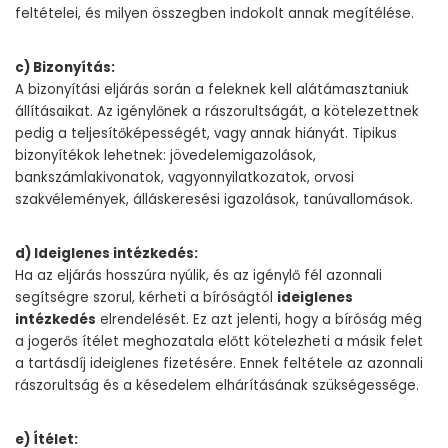
feltételei, és milyen összegben indokolt annak megítélése.
c) Bizonyítás:
A bizonyítási eljárás során a feleknek kell alátámasztaniuk
állításaikat. Az igénylőnek a rászorultságát, a kötelezettnek
pedig a teljesítőképességét, vagy annak hiányát. Tipikus
bizonyítékok lehetnek: jövedelemigazolások,
bankszámlakivonatok, vagyonnyilatkozatok, orvosi
szakvélemények, álláskeresési igazolások, tanúvallomások.
d) Ideiglenes intézkedés:
Ha az eljárás hosszúra nyúlik, és az igénylő fél azonnali
segítségre szorul, kérheti a bíróságtól
ideiglenes
intézkedés
elrendelését. Ez azt jelenti, hogy a bíróság még
a jogerős ítélet meghozatala előtt kötelezheti a másik felet
a tartásdíj ideiglenes fizetésére. Ennek feltétele az azonnali
rászorultság és a késedelem elhárításának szükségessége.
e) Ítélet: