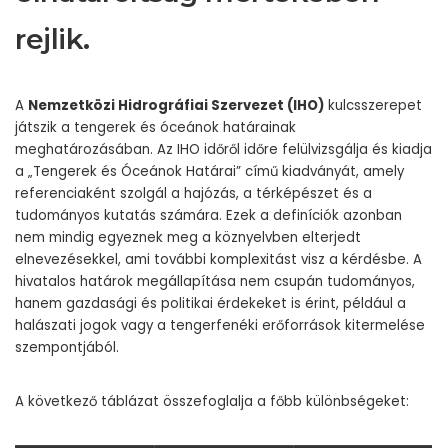
rejlik.
A
Nemzetközi Hidrográfiai Szervezet (IHO)
kulcsszerepet
játszik a tengerek és óceánok határainak
meghatározásában. Az IHO időről időre felülvizsgálja és kiadja
a „Tengerek és Óceánok Határai” című kiadványát, amely
referenciaként szolgál a hajózás, a térképészet és a
tudományos kutatás számára. Ezek a definíciók azonban
nem mindig egyeznek meg a köznyelvben elterjedt
elnevezésekkel, ami további komplexitást visz a kérdésbe. A
hivatalos határok megállapítása nem csupán tudományos,
hanem gazdasági és politikai érdekeket is érint, például a
halászati jogok vagy a tengerfenéki erőforrások kitermelése
szempontjából.
A következő táblázat összefoglalja a főbb különbségeket: