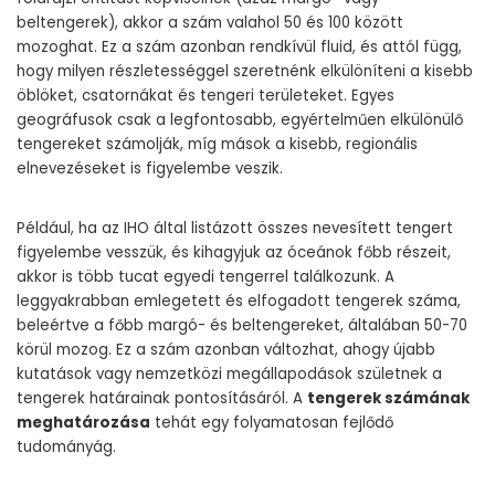
beltengerek), akkor a szám valahol 50 és 100 között
mozoghat. Ez a szám azonban rendkívül fluid, és attól függ,
hogy milyen részletességgel szeretnénk elkülöníteni a kisebb
öblöket, csatornákat és tengeri területeket. Egyes
geográfusok csak a legfontosabb, egyértelműen elkülönülő
tengereket számolják, míg mások a kisebb, regionális
elnevezéseket is figyelembe veszik.
Például, ha az IHO által listázott összes nevesített tengert
figyelembe vesszük, és kihagyjuk az óceánok főbb részeit,
akkor is több tucat egyedi tengerrel találkozunk. A
leggyakrabban emlegetett és elfogadott tengerek száma,
beleértve a főbb margó- és beltengereket, általában 50-70
körül mozog. Ez a szám azonban változhat, ahogy újabb
kutatások vagy nemzetközi megállapodások születnek a
tengerek határainak pontosításáról. A
tengerek számának
meghatározása
tehát egy folyamatosan fejlődő
tudományág.