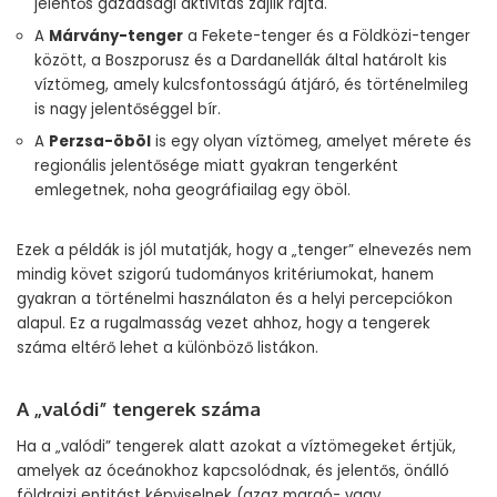
jelentős gazdasági aktivitás zajlik rajta.
A
Márvány-tenger
a Fekete-tenger és a Földközi-tenger
között, a Boszporusz és a Dardanellák által határolt kis
víztömeg, amely kulcsfontosságú átjáró, és történelmileg
is nagy jelentőséggel bír.
A
Perzsa-öböl
is egy olyan víztömeg, amelyet mérete és
regionális jelentősége miatt gyakran tengerként
emlegetnek, noha geográfiailag egy öböl.
Ezek a példák is jól mutatják, hogy a „tenger” elnevezés nem
mindig követ szigorú tudományos kritériumokat, hanem
gyakran a történelmi használaton és a helyi percepciókon
alapul. Ez a rugalmasság vezet ahhoz, hogy a tengerek
száma eltérő lehet a különböző listákon.
A „valódi” tengerek száma
Ha a „valódi” tengerek alatt azokat a víztömegeket értjük,
amelyek az óceánokhoz kapcsolódnak, és jelentős, önálló
földrajzi entitást képviselnek (azaz margó- vagy