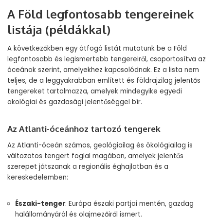
A Föld legfontosabb tengereinek
listája (példákkal)
A következőkben egy átfogó listát mutatunk be a Föld
legfontosabb és legismertebb tengereiről, csoportosítva az
óceánok szerint, amelyekhez kapcsolódnak. Ez a lista nem
teljes, de a leggyakrabban említett és földrajzilag jelentős
tengereket tartalmazza, amelyek mindegyike egyedi
ökológiai és gazdasági jelentőséggel bír.
Az Atlanti-óceánhoz tartozó tengerek
Az Atlanti-óceán számos, geológiailag és ökológiailag is
változatos tengert foglal magában, amelyek jelentős
szerepet játszanak a regionális éghajlatban és a
kereskedelemben:
Északi-tenger
: Európa északi partjai mentén, gazdag
halállományáról és olajmezőiről ismert.