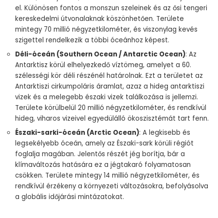
el. Különösen fontos a monszun szeleinek és az ősi tengeri
kereskedelmi útvonalaknak köszönhetően. Területe
mintegy 70 millió négyzetkilométer, és viszonylag kevés
szigettel rendelkezik a többi óceánhoz képest.
Déli-óceán (Southern Ocean / Antarctic Ocean)
: Az
Antarktisz körül elhelyezkedő víztömeg, amelyet a 60.
szélességi kör déli részénél határolnak. Ezt a területet az
Antarktiszi cirkumpoláris áramlat, azaz a hideg antarktiszi
vizek és a melegebb északi vizek találkozása is jellemzi.
Területe körülbelül 20 millió négyzetkilométer, és rendkívül
hideg, viharos vizeivel egyedülálló ökoszisztémát tart fenn.
Északi-sarki-óceán (Arctic Ocean)
: A legkisebb és
legsekélyebb óceán, amely az Északi-sark körüli régiót
foglalja magában. Jelentős részét jég borítja, bár a
klímaváltozás hatására ez a jégtakaró folyamatosan
csökken. Területe mintegy 14 millió négyzetkilométer, és
rendkívül érzékeny a környezeti változásokra, befolyásolva
a globális időjárási mintázatokat.