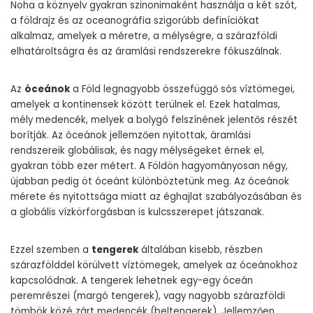
Noha a köznyelv gyakran szinonimaként használja a két szót,
a földrajz és az oceanográfia szigorúbb definíciókat
alkalmaz, amelyek a méretre, a mélységre, a szárazföldi
elhatároltságra és az áramlási rendszerekre fókuszálnak.
Az
óceánok
a Föld legnagyobb összefüggő sós víztömegei,
amelyek a kontinensek között terülnek el. Ezek hatalmas,
mély medencék, melyek a bolygó felszínének jelentős részét
borítják. Az óceánok jellemzően nyitottak, áramlási
rendszereik globálisak, és nagy mélységeket érnek el,
gyakran több ezer métert. A Földön hagyományosan négy,
újabban pedig öt óceánt különböztetünk meg. Az óceánok
mérete és nyitottsága miatt az éghajlat szabályozásában és
a globális vízkörforgásban is kulcsszerepet játszanak.
Ezzel szemben a
tengerek
általában kisebb, részben
szárazfölddel körülvett víztömegek, amelyek az óceánokhoz
kapcsolódnak. A tengerek lehetnek egy-egy óceán
peremrészei (margó tengerek), vagy nagyobb szárazföldi
tömbök közé zárt medencék (beltengerek). Jellemzően