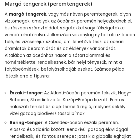
Margó tengerek (peremtengerek)
A
margó tengerek
, vagy más néven peremtengerek, olyan
víztömegek, amelyek az óceánok peremén helyezkednek el,
és részben szárazfölddel, szigetekkel vagy félszigetekkel
vannak elhatárolva. Jellemzően viszonylag nyitottak az óceán
felé, és vízcseréjük szabad, ami lehetővé teszi az óceáni
áramlatok beáramlását és az élőlények vándorlását.
Általában az óceánhoz hasonló sótartalommal és
hőmérséklettel rendelkeznek, bár helyi tényezők, mint a
folyóbeömlések, befolyásolhatják ezeket. Számos példa
létezik erre a típusra:
Északi-tenger
: Az Atlanti-óceán peremén fekszik, Nagy-
Britannia, Skandinávia és Közép-Európa között. Fontos
halászati terület és olajkitermelő régió, melynek sekély
vizei gazdag biodiverzitással bírnak.
Bering-tenger
: A Csendes-óceán északi peremén,
Alaszka és Szibéria között. Rendkívül gazdag élővilággal
rendelkezik, és fontos szerepet játszik a globális éghajlat