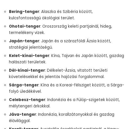
Bering-tenger
: Alaszka és Szibéria között,
kulcsfontosságú ökológiai terület.
Ohotai-tenger
: Oroszország keleti partjainál, hideg,
termelékeny vizek.
Japán-tenger
: Japán és a szárazföldi Ázsia között,
stratégiai jelentőségű.
Kelet-kínai-tenger
: Kína, Tajvan és Japán között, gazdag
halászati területek.
Dél-kínai-tenger
: Délkelet-Ázsia, vitatott területi
követelésekkel és jelentős hajózási forgalommal.
Sárga-tenger
: Kína és a Koreai-félsziget között, a Sárga-
folyó üledékével.
Celebesz-tenger
: Indonézia és a Fülöp-szigetek között,
mélytengeri árkokkal.
Jáva-tenger
: Indonézia, korallzátonyokkal és gazdag
élővilággal.