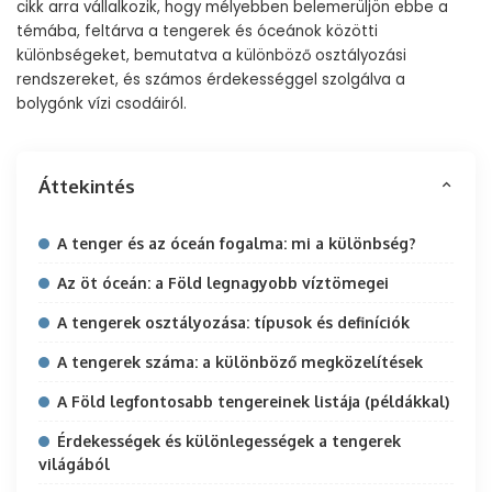
cikk arra vállalkozik, hogy mélyebben belemerüljön ebbe a
témába, feltárva a tengerek és óceánok közötti
különbségeket, bemutatva a különböző osztályozási
rendszereket, és számos érdekességgel szolgálva a
bolygónk vízi csodáiról.
Áttekintés
A tenger és az óceán fogalma: mi a különbség?
Az öt óceán: a Föld legnagyobb víztömegei
A tengerek osztályozása: típusok és definíciók
A tengerek száma: a különböző megközelítések
A Föld legfontosabb tengereinek listája (példákkal)
Érdekességek és különlegességek a tengerek
világából