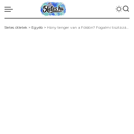
5letes ötletek
>
Egyéb
>
Hány tenger van a Földön? Fogalmi tisztázás, listák és érdekességek