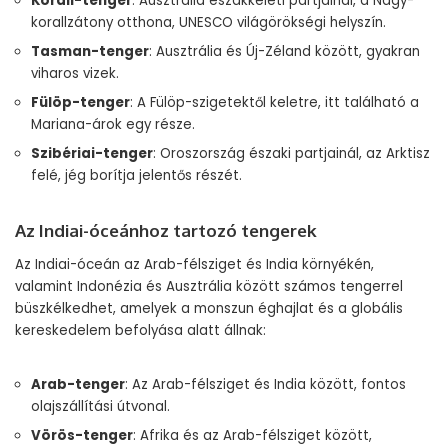
Korall-tenger
: Ausztrália északkeleti partjainál, a Nagy-
korallzátony otthona, UNESCO világörökségi helyszín.
Tasman-tenger
: Ausztrália és Új-Zéland között, gyakran
viharos vizek.
Fülöp-tenger
: A Fülöp-szigetektől keletre, itt található a
Mariana-árok egy része.
Szibériai-tenger
: Oroszország északi partjainál, az Arktisz
felé, jég borítja jelentős részét.
Az Indiai-óceánhoz tartozó tengerek
Az Indiai-óceán az Arab-félsziget és India környékén,
valamint Indonézia és Ausztrália között számos tengerrel
büszkélkedhet, amelyek a monszun éghajlat és a globális
kereskedelem befolyása alatt állnak:
Arab-tenger
: Az Arab-félsziget és India között, fontos
olajszállítási útvonal.
Vörös-tenger
: Afrika és az Arab-félsziget között,