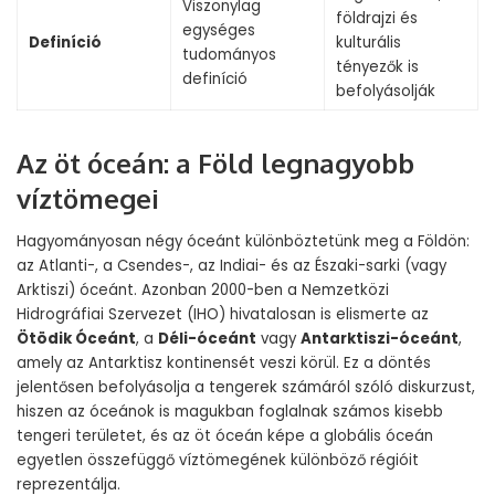
Viszonylag
földrajzi és
egységes
Definíció
kulturális
tudományos
tényezők is
definíció
befolyásolják
Az öt óceán: a Föld legnagyobb
víztömegei
Hagyományosan négy óceánt különböztetünk meg a Földön:
az Atlanti-, a Csendes-, az Indiai- és az Északi-sarki (vagy
Arktiszi) óceánt. Azonban 2000-ben a Nemzetközi
Hidrográfiai Szervezet (IHO) hivatalosan is elismerte az
Ötödik Óceánt
, a
Déli-óceánt
vagy
Antarktiszi-óceánt
,
amely az Antarktisz kontinensét veszi körül. Ez a döntés
jelentősen befolyásolja a tengerek számáról szóló diskurzust,
hiszen az óceánok is magukban foglalnak számos kisebb
tengeri területet, és az öt óceán képe a globális óceán
egyetlen összefüggő víztömegének különböző régióit
reprezentálja.