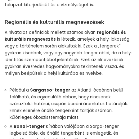
talapzat kiterjedését és a vízmélységet is.
Regionális és kulturális megnevezések
A hivatalos definíciók mellett számos olyan
regionális és
kulturális megnevezés
is létezik, amelyek a helyi lakosság
vagy a történelem során alakultak ki. Ezek a „tengerek”
gyakran kisebbek, vagy egy nagyobb tenger öblei, de a helyi
identitás szempontjából jelentősek. Ezek az elnevezések
gyakran évezredes hagyományokra tekintenek vissza, és
mélyen beépültek a helyi kultúrába és nyelvbe.
Például a
Sargasso-tenger
az Atlanti-óceánon belül
található, és egyedülálló abban, hogy nincsenek
szárazföldi határai, csupán óceáni áramlatok határolják.
Ennek ellenére önálló tengerként tartják számon,
különleges ökoszisztémája miatt.
A
Bohai-tenger
Kínában valójában a Sárga-tenger
legbelső öble, de önálló tengerként is emlegetik, és