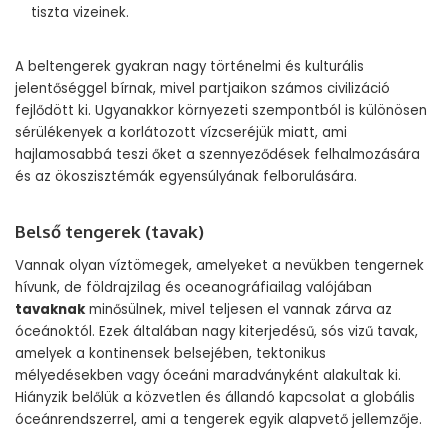
tiszta vizeinek.
A beltengerek gyakran nagy történelmi és kulturális
jelentőséggel bírnak, mivel partjaikon számos civilizáció
fejlődött ki. Ugyanakkor környezeti szempontból is különösen
sérülékenyek a korlátozott vízcseréjük miatt, ami
hajlamosabbá teszi őket a szennyeződések felhalmozására
és az ökoszisztémák egyensúlyának felborulására.
Belső tengerek (tavak)
Vannak olyan víztömegek, amelyeket a nevükben tengernek
hívunk, de földrajzilag és oceanográfiailag valójában
tavaknak
minősülnek, mivel teljesen el vannak zárva az
óceánoktól. Ezek általában nagy kiterjedésű, sós vizű tavak,
amelyek a kontinensek belsejében, tektonikus
mélyedésekben vagy óceáni maradványként alakultak ki.
Hiányzik belőlük a közvetlen és állandó kapcsolat a globális
óceánrendszerrel, ami a tengerek egyik alapvető jellemzője.