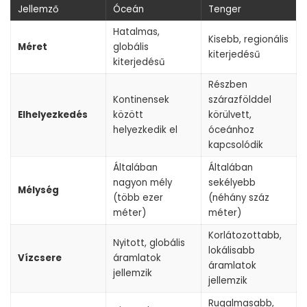
Jellemző
Óceán
Tenger
Hatalmas,
Kisebb, regionális
Méret
globális
kiterjedésű
kiterjedésű
Részben
Kontinensek
szárazfölddel
Elhelyezkedés
között
körülvett,
helyezkedik el
óceánhoz
kapcsolódik
Általában
Általában
nagyon mély
sekélyebb
Mélység
(több ezer
(néhány száz
méter)
méter)
Korlátozottabb,
Nyitott, globális
lokálisabb
Vízcsere
áramlatok
áramlatok
jellemzik
jellemzik
Rugalmasabb,