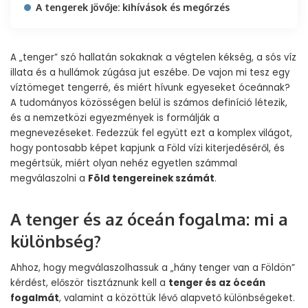
A tengerek jövője: kihívások és megőrzés
A „tenger” szó hallatán sokaknak a végtelen kékség, a sós víz
illata és a hullámok zúgása jut eszébe. De vajon mi tesz egy
víztömeget tengerré, és miért hívunk egyeseket óceánnak?
A tudományos közösségen belül is számos definíció létezik,
és a nemzetközi egyezmények is formálják a
megnevezéseket. Fedezzük fel együtt ezt a komplex világot,
hogy pontosabb képet kapjunk a Föld vízi kiterjedéséről, és
megértsük, miért olyan nehéz egyetlen számmal
megválaszolni a
Föld tengereinek számát
.
A tenger és az óceán fogalma: mi a
különbség?
Ahhoz, hogy megválaszolhassuk a „hány tenger van a Földön”
kérdést, először tisztáznunk kell a
tenger és az óceán
fogalmát
, valamint a közöttük lévő alapvető különbségeket.