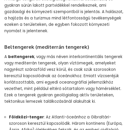
gyakran sűrűn lakott partvidékkel rendelkeznek, ami
gazdasági és környezeti szempontból is jelentős. A halászat,
a hajózás és a turizmus mind létfontosságú tevékenységek
ezeken a területeken, de egyben fokozott környezeti
nyomást is jelentenek.
Beltengerek (mediterrán tengerek)
A
beltengerek
, vagy más néven interkontinentális tengerek
vagy mediterrán tengerek, olyan víztömegek, amelyeket
nagyrészt szárazföld vesz körül, és csak szűk szorosokon
keresztül kapcsolódnak az óceánokhoz. Emiatt vízcseréjük
korlátozottabb, ami egyedi oceanográfiai jellemzőkhöz
vezethet, mint például eltérő sótartalom vagy hőmérséklet.
Ezek a tengerek gyakran geológiailag aktív területeken,
tektonikus lemezek találkozásánál alakultak ki.
Földközi-tenger
: Az Atlanti-óceánhoz a Gibraltári-
szoroson keresztül kapcsolódik. Három kontinens (Európa,
Ázsia, Afrika) ölelésében fekszik, és az emberi civilizáció