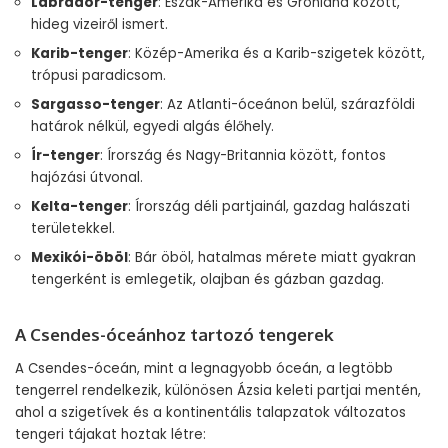
Labrador-tenger
: Észak-Amerika és Grönland között,
hideg vizeiről ismert.
Karib-tenger
: Közép-Amerika és a Karib-szigetek között,
trópusi paradicsom.
Sargasso-tenger
: Az Atlanti-óceánon belül, szárazföldi
határok nélkül, egyedi algás élőhely.
Ír-tenger
: Írország és Nagy-Britannia között, fontos
hajózási útvonal.
Kelta-tenger
: Írország déli partjainál, gazdag halászati
területekkel.
Mexikói-öböl
: Bár öböl, hatalmas mérete miatt gyakran
tengerként is emlegetik, olajban és gázban gazdag.
A Csendes-óceánhoz tartozó tengerek
A Csendes-óceán, mint a legnagyobb óceán, a legtöbb
tengerrel rendelkezik, különösen Ázsia keleti partjai mentén,
ahol a szigetívek és a kontinentális talapzatok változatos
tengeri tájakat hoztak létre: