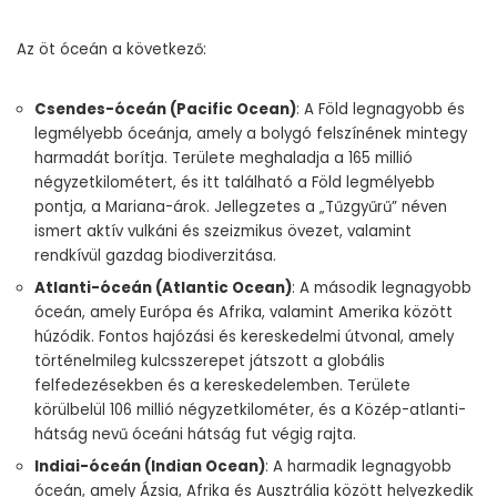
Az öt óceán a következő:
Csendes-óceán (Pacific Ocean)
: A Föld legnagyobb és
legmélyebb óceánja, amely a bolygó felszínének mintegy
harmadát borítja. Területe meghaladja a 165 millió
négyzetkilométert, és itt található a Föld legmélyebb
pontja, a Mariana-árok. Jellegzetes a „Tűzgyűrű” néven
ismert aktív vulkáni és szeizmikus övezet, valamint
rendkívül gazdag biodiverzitása.
Atlanti-óceán (Atlantic Ocean)
: A második legnagyobb
óceán, amely Európa és Afrika, valamint Amerika között
húzódik. Fontos hajózási és kereskedelmi útvonal, amely
történelmileg kulcsszerepet játszott a globális
felfedezésekben és a kereskedelemben. Területe
körülbelül 106 millió négyzetkilométer, és a Közép-atlanti-
hátság nevű óceáni hátság fut végig rajta.
Indiai-óceán (Indian Ocean)
: A harmadik legnagyobb
óceán, amely Ázsia, Afrika és Ausztrália között helyezkedik