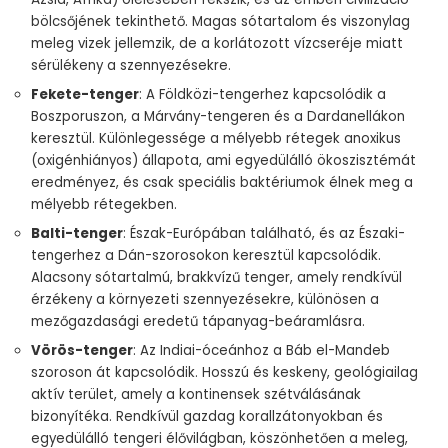
bölcsőjének tekinthető. Magas sótartalom és viszonylag
meleg vizek jellemzik, de a korlátozott vízcseréje miatt
sérülékeny a szennyezésekre.
Fekete-tenger
: A Földközi-tengerhez kapcsolódik a
Boszporuszon, a Márvány-tengeren és a Dardanellákon
keresztül. Különlegessége a mélyebb rétegek anoxikus
(oxigénhiányos) állapota, ami egyedülálló ökoszisztémát
eredményez, és csak speciális baktériumok élnek meg a
mélyebb rétegekben.
Balti-tenger
: Észak-Európában található, és az Északi-
tengerhez a Dán-szorosokon keresztül kapcsolódik.
Alacsony sótartalmú, brakkvízű tenger, amely rendkívül
érzékeny a környezeti szennyezésekre, különösen a
mezőgazdasági eredetű tápanyag-beáramlásra.
Vörös-tenger
: Az Indiai-óceánhoz a Báb el-Mandeb
szoroson át kapcsolódik. Hosszú és keskeny, geológiailag
aktív terület, amely a kontinensek szétválásának
bizonyítéka. Rendkívül gazdag korallzátonyokban és
egyedülálló tengeri élővilágban, köszönhetően a meleg,