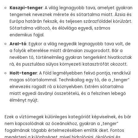
Kaszpi-tenger
: A világ legnagyobb tava, amelyet gyakran
tengernek neveznek mérete és sótartalma miatt. Ázsia és
Európa határán fekszik, és teljesen szárazfölddel körülzárt.
Sótartalma változó, és élővilága egyedi, számos
endemikus fajjal.
Aral-tó
: Egykor a világ negyedik legnagyobb tava volt, de
a folyók elterelése miatt drámaian zsugorodott. Bár a
nevében tó, történelmileg gyakran tengerként hivatkoztak
rá, és pusztulása súlyos környezeti katasztrófát okozott.
Holt-tenger
: A Föld legmélyebben fekvő pontja, rendkívül
magas sótartalommal. Technikailag egy tó, de a „tenger”
elnevezés ragadt rá a köznyelvben. Extrém sótartalma
miatt egyedi ásványi összetételű, és a felszínen lebegő
élményt nyújt.
Ezek a víztömegek különleges kategóriát képviselnek, és bár
nem kapcsolódnak az óceánokhoz, gyakran a „tenger”
fogalmának tágabb értelmezésében említik őket. Fontos
megérteni a különbséget, mivel hidrológiai, ökológiai és