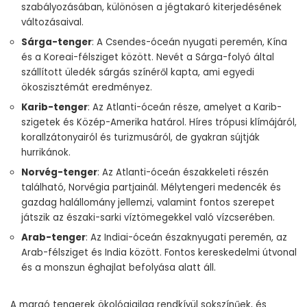
szabályozásában, különösen a jégtakaró kiterjedésének
változásaival.
Sárga-tenger
: A Csendes-óceán nyugati peremén, Kína
és a Koreai-félsziget között. Nevét a Sárga-folyó által
szállított üledék sárgás színéről kapta, ami egyedi
ökoszisztémát eredményez.
Karib-tenger
: Az Atlanti-óceán része, amelyet a Karib-
szigetek és Közép-Amerika határol. Híres trópusi klímájáról,
korallzátonyairól és turizmusáról, de gyakran sújtják
hurrikánok.
Norvég-tenger
: Az Atlanti-óceán északkeleti részén
található, Norvégia partjainál. Mélytengeri medencék és
gazdag halállomány jellemzi, valamint fontos szerepet
játszik az északi-sarki víztömegekkel való vízcserében.
Arab-tenger
: Az Indiai-óceán északnyugati peremén, az
Arab-félsziget és India között. Fontos kereskedelmi útvonal
és a monszun éghajlat befolyása alatt áll.
A margó tengerek ökológiailag rendkívül sokszínűek, és