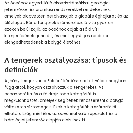
Az óceánok egyedülálló ökoszisztémákkal, geológiai
jellemzőkkel és áramlási rendszerekkel rendelkeznek,
amelyek alapvetően befolyásolják a globális éghajlatot és az
élővilágot. Bár a tengerek számáról szóló vita gyakran
ezeken belül zajlik, az óceánok adják a Föld vízi
kiterjedésének gerincét, és mint egységes rendszer,
elengedhetetlenek a bolygó életéhez.
A tengerek osztályozása: típusok és
definíciók
A „hány tenger van a Földön” kérdésre adott válasz nagyban
függ attól, hogyan osztályozzuk a tengereket. Az
oceanográfia és a földrajz több kategóriát is
megkülönböztet, amelyek segítenek rendszerezni a bolygó
változatos víztömegeit. Ezek a kategóriák a szárazföldi
elhatároltság mértéke, az óceánnal való kapcsolat és a
hidrológiai jellemzők alapján alakulnak ki.