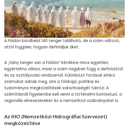
A Földön körülbelül 140 tenger található, de a szám változó,
attól függően, hogyan definiáljuk őket.
A „hány tenger van a Földön” kérdésre nincs egyetlen,
egyértelmű válasz, mivel a szám nagyban függ a definíciótól
és az osztályozási rendszertől. Különböző források eltérő
számokat adnak meg, ami a földrajzi, politikai és
tudományos megközelítések sokszínűségét tükrözi. A
számításnál figyelembe kell venni a történelmi kontextust, a
regionális elnevezéseket és a nemzetközi szabványokat is.
Az IHO (Nemzetközi Hidrográfiai Szervezet)
megközelítése