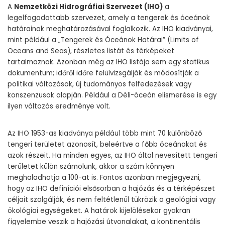
A
Nemzetközi Hidrográfiai Szervezet (IHO)
a
legelfogadottabb szervezet, amely a tengerek és óceánok
határainak meghatározásával foglalkozik. Az IHO kiadványai,
mint például a „Tengerek és Óceánok Határai” (Limits of
Oceans and Seas), részletes listát és térképeket
tartalmaznak. Azonban még az IHO listája sem egy statikus
dokumentum; időről időre felülvizsgálják és módosítják a
politikai változások, új tudományos felfedezések vagy
konszenzusok alapján. Például a Déli-óceán elismerése is egy
ilyen változás eredménye volt.
Az IHO 1953-as kiadványa például több mint 70 különböző
tengeri területet azonosít, beleértve a főbb óceánokat és
azok részeit. Ha minden egyes, az IHO által nevesített tengeri
területet külön számolunk, akkor a szám könnyen
meghaladhatja a 100-at is. Fontos azonban megjegyezni,
hogy az IHO definíciói elsősorban a hajózás és a térképészet
céljait szolgálják, és nem feltétlenül tükrözik a geológiai vagy
ökológiai egységeket. A határok kijelölésekor gyakran
figyelembe veszik a hajózási útvonalakat, a kontinentális