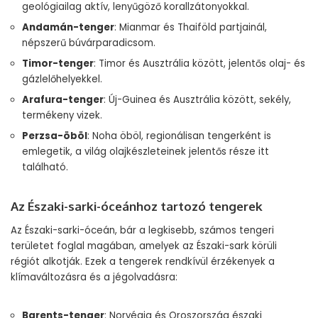
geológiailag aktív, lenyűgöző korallzátonyokkal.
Andamán-tenger
: Mianmar és Thaiföld partjainál,
népszerű búvárparadicsom.
Timor-tenger
: Timor és Ausztrália között, jelentős olaj- és
gázlelőhelyekkel.
Arafura-tenger
: Új-Guinea és Ausztrália között, sekély,
termékeny vizek.
Perzsa-öböl
: Noha öböl, regionálisan tengerként is
emlegetik, a világ olajkészleteinek jelentős része itt
található.
Az Északi-sarki-óceánhoz tartozó tengerek
Az Északi-sarki-óceán, bár a legkisebb, számos tengeri
területet foglal magában, amelyek az Északi-sark körüli
régiót alkotják. Ezek a tengerek rendkívül érzékenyek a
klímaváltozásra és a jégolvadásra:
Barents-tenger
: Norvégia és Oroszország északi