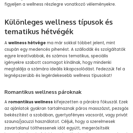
figyeljen a wellness részlegre vonatkozó véleményekre.
Különleges wellness típusok és
tematikus hétvégék
A
wellness hétvége
ma már sokkal többet jelent, mint
csupán egy medencés pihenést. A szállodák és szolgáltatók
egyre kreatívabbak, és számos tematikus, speciális
igényekre szabott csomagot kínálnak, hogy mindenki
megtalálja a számára ideális kikapcsolódást. Fedezzük fel a
legnépszerűbb és legérdekesebb wellness típusokat!
Romantikus wellness pároknak
A
romantikus wellness
kifejezetten a párokra fókuszál. Ezek
az ajánlatok gyakran tartalmaznak páros masszázst, pezsgős
bekészítést a szobában, gyertyafényes vacsorát, vagy privát
szauna/jacuzzi használatot. Céljuk, hogy a szerelmesek
zavartalanul tölthessenek időt együtt, megerősítsék