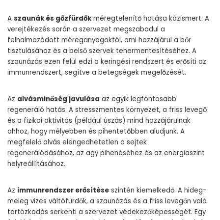
A
szaunák és gőzfürdők
méregtelenítő hatása közismert. A
verejtékezés során a szervezet megszabadul a
felhalmozódott méreganyagoktól, ami hozzájárul a bőr
tisztulásához és a belső szervek tehermentesítéséhez. A
szaunázás ezen felül edzi a keringési rendszert és erősíti az
immunrendszert, segítve a betegségek megelőzését.
Az
alvásminőség javulása
az egyik legfontosabb
regeneráló hatás. A stresszmentes környezet, a friss levegő
és a fizikai aktivitás (például úszás) mind hozzájárulnak
ahhoz, hogy mélyebben és pihentetőbben aludjunk. A
megfelelő alvás elengedhetetlen a sejtek
regenerálódásához, az agy pihenéséhez és az energiaszint
helyreállításához.
Az
immunrendszer erősítése
szintén kiemelkedő. A hideg-
meleg vizes váltófürdők, a szaunázás és a friss levegőn való
tartózkodás serkenti a szervezet védekezőképességét. Egy