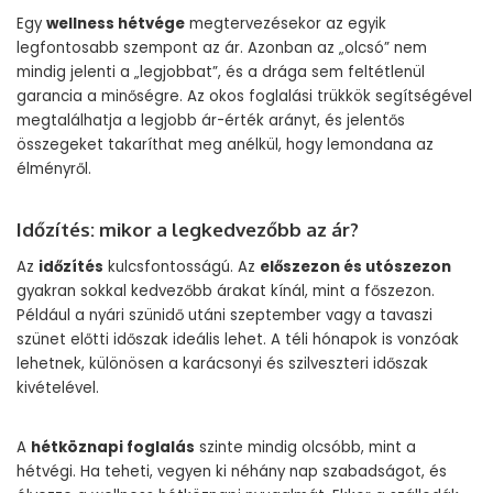
Egy
wellness hétvége
megtervezésekor az egyik
legfontosabb szempont az ár. Azonban az „olcsó” nem
mindig jelenti a „legjobbat”, és a drága sem feltétlenül
garancia a minőségre. Az okos foglalási trükkök segítségével
megtalálhatja a legjobb ár-érték arányt, és jelentős
összegeket takaríthat meg anélkül, hogy lemondana az
élményről.
Időzítés: mikor a legkedvezőbb az ár?
Az
időzítés
kulcsfontosságú. Az
előszezon és utószezon
gyakran sokkal kedvezőbb árakat kínál, mint a főszezon.
Például a nyári szünidő utáni szeptember vagy a tavaszi
szünet előtti időszak ideális lehet. A téli hónapok is vonzóak
lehetnek, különösen a karácsonyi és szilveszteri időszak
kivételével.
A
hétköznapi foglalás
szinte mindig olcsóbb, mint a
hétvégi. Ha teheti, vegyen ki néhány nap szabadságot, és