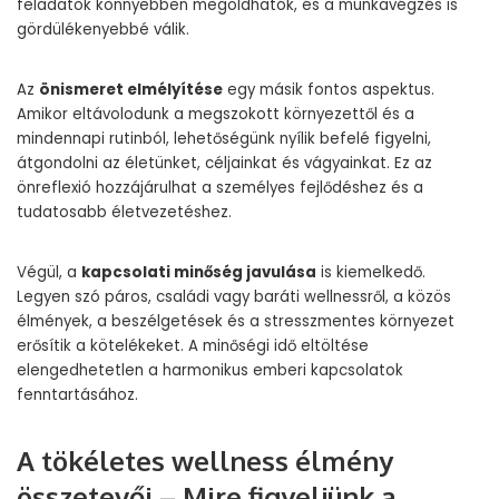
feladatok könnyebben megoldhatók, és a munkavégzés is
gördülékenyebbé válik.
Az
önismeret elmélyítése
egy másik fontos aspektus.
Amikor eltávolodunk a megszokott környezettől és a
mindennapi rutinból, lehetőségünk nyílik befelé figyelni,
átgondolni az életünket, céljainkat és vágyainkat. Ez az
önreflexió hozzájárulhat a személyes fejlődéshez és a
tudatosabb életvezetéshez.
Végül, a
kapcsolati minőség javulása
is kiemelkedő.
Legyen szó páros, családi vagy baráti wellnessről, a közös
élmények, a beszélgetések és a stresszmentes környezet
erősítik a kötelékeket. A minőségi idő eltöltése
elengedhetetlen a harmonikus emberi kapcsolatok
fenntartásához.
A tökéletes wellness élmény
összetevői – Mire figyeljünk a