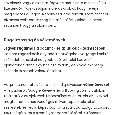
kezelések, vagy a minibár fogyasztása, szinte mindig külön
fizetendők. Tájékozódjon előre az árakról, hogy ne érje
meglepetés a végén. Néhány szálloda felárat számíthat fel
bizonyos wellness részleg használatáért, például a privát
szaunáért vagy a sókamráért.
Rugalmasság és vélemények
Legyen
rugalmas
a dátumok és az úti célok tekintetében.
Ha nem ragaszkodik egy adott hétvégéhez vagy egy konkrét
szállodához, sokkal nagyobb eséllyel talál kedvező
ajánlatokat. Néha egy kicsit távolabbi, de kiváló minőségű
szálloda is remek választás lehet.
Végül, de nem utolsósorban, mindig olvasson
véleményeket
.
A Tripadvisor, Google Reviews és a Booking.com oldalakon
található visszajelzések felbecsülhetetlen értékűek. Ezekből
megtudhatja, más vendégek milyen tapasztalatokat
szereztek, és reális képet kaphat a szálloda szolgáltatásairól,
tisztaságáról és a személyzet hozzáállásáról. Különösen