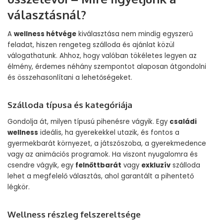
választásnál?
A
wellness hétvége
kiválasztása nem mindig egyszerű
feladat, hiszen rengeteg szálloda és ajánlat közül
válogathatunk. Ahhoz, hogy valóban tökéletes legyen az
élmény, érdemes néhány szempontot alaposan átgondolni
és összehasonlítani a lehetőségeket.
Szálloda típusa és kategóriája
Gondolja át, milyen típusú pihenésre vágyik. Egy
családi
wellness
ideális, ha gyerekekkel utazik, és fontos a
gyermekbarát környezet, a játszószoba, a gyerekmedence
vagy az animációs programok. Ha viszont nyugalomra és
csendre vágyik, egy
felnőttbarát
vagy
exkluzív
szálloda
lehet a megfelelő választás, ahol garantált a pihentető
légkör.
Wellness részleg felszereltsége