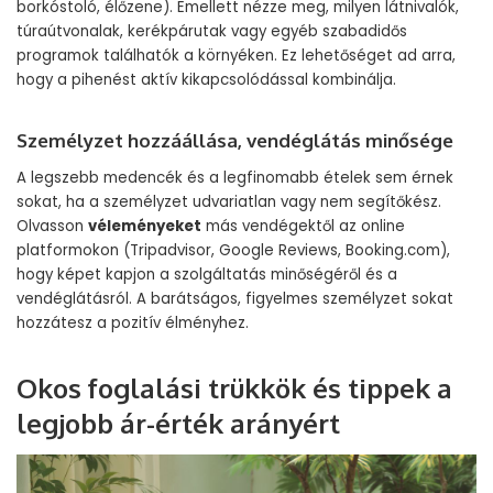
borkóstoló, élőzene). Emellett nézze meg, milyen látnivalók,
túraútvonalak, kerékpárutak vagy egyéb szabadidős
programok találhatók a környéken. Ez lehetőséget ad arra,
hogy a pihenést aktív kikapcsolódással kombinálja.
Személyzet hozzáállása, vendéglátás minősége
A legszebb medencék és a legfinomabb ételek sem érnek
sokat, ha a személyzet udvariatlan vagy nem segítőkész.
Olvasson
véleményeket
más vendégektől az online
platformokon (Tripadvisor, Google Reviews, Booking.com),
hogy képet kapjon a szolgáltatás minőségéről és a
vendéglátásról. A barátságos, figyelmes személyzet sokat
hozzátesz a pozitív élményhez.
Okos foglalási trükkök és tippek a
legjobb ár-érték arányért