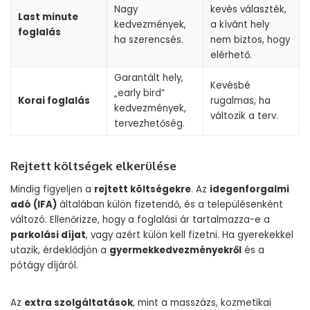
Nagy
kevés választék,
Last minute
kedvezmények,
a kívánt hely
foglalás
ha szerencsés.
nem biztos, hogy
elérhető.
Garantált hely,
Kevésbé
„early bird”
Korai foglalás
rugalmas, ha
kedvezmények,
változik a terv.
tervezhetőség.
Rejtett költségek elkerülése
Mindig figyeljen a
rejtett költségekre
. Az
idegenforgalmi
adó (IFA)
általában külön fizetendő, és a településenként
változó. Ellenőrizze, hogy a foglalási ár tartalmazza-e a
parkolási díjat
, vagy azért külön kell fizetni. Ha gyerekekkel
utazik, érdeklődjön a
gyermekkedvezményekről
és a
pótágy díjáról.
Az
extra szolgáltatások
, mint a masszázs, kozmetikai