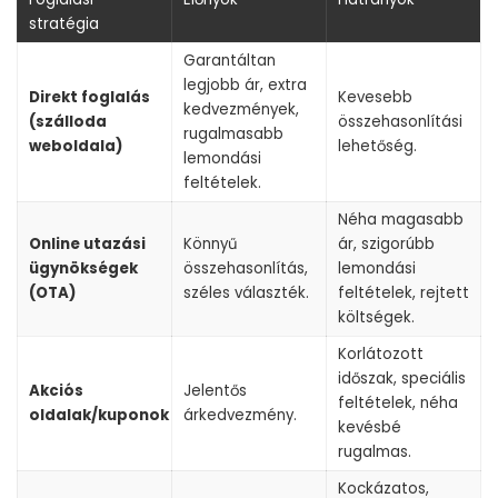
stratégia
Garantáltan
legjobb ár, extra
Direkt foglalás
Kevesebb
kedvezmények,
(szálloda
összehasonlítási
rugalmasabb
weboldala)
lehetőség.
lemondási
feltételek.
Néha magasabb
Online utazási
Könnyű
ár, szigorúbb
ügynökségek
összehasonlítás,
lemondási
(OTA)
széles választék.
feltételek, rejtett
költségek.
Korlátozott
időszak, speciális
Akciós
Jelentős
feltételek, néha
oldalak/kuponok
árkedvezmény.
kevésbé
rugalmas.
Kockázatos,