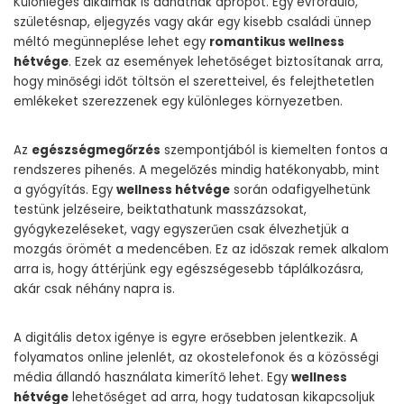
Különleges alkalmak is adhatnak apropót. Egy évforduló,
születésnap, eljegyzés vagy akár egy kisebb családi ünnep
méltó megünneplése lehet egy
romantikus wellness
hétvége
. Ezek az események lehetőséget biztosítanak arra,
hogy minőségi időt töltsön el szeretteivel, és felejthetetlen
emlékeket szerezzenek egy különleges környezetben.
Az
egészségmegőrzés
szempontjából is kiemelten fontos a
rendszeres pihenés. A megelőzés mindig hatékonyabb, mint
a gyógyítás. Egy
wellness hétvége
során odafigyelhetünk
testünk jelzéseire, beiktathatunk masszázsokat,
gyógykezeléseket, vagy egyszerűen csak élvezhetjük a
mozgás örömét a medencében. Ez az időszak remek alkalom
arra is, hogy áttérjünk egy egészségesebb táplálkozásra,
akár csak néhány napra is.
A digitális detox igénye is egyre erősebben jelentkezik. A
folyamatos online jelenlét, az okostelefonok és a közösségi
média állandó használata kimerítő lehet. Egy
wellness
hétvége
lehetőséget ad arra, hogy tudatosan kikapcsoljuk