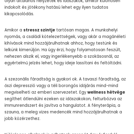
olyan általános helyzetek és időszakok, amikor különösen
indokolt és jótékony hatású lehet egy ilyen tudatos
kikapcsolódás.
Amikor a
stressz szintje
tartósan magas. A munkahelyi
nyomás, a családi kötelezettségek, vagy akár a magánéleti
kihívások mind hozzájárulhatnak ahhoz, hogy testünk és
lelkünk kimerüljön. Ha úgy érzi, hogy folyamatosan feszült,
nehezen alszik el, vagy ingerlékenyebb a szokásosnál, az
egyértelmű jelzés lehet, hogy ideje lassítani és feltöltődni.
A szezonális fáradtság is gyakori ok. A tavaszi fáradtság, az
őszi depresszió vagy a téli borongós időjárás mind-mind
megviselheti az emberi szervezetet. Egy
wellness hétvége
segíthet átlendülni ezeken az időszakokon, felturbózva az
immunrendszert és javítva a hangulatot. A fényterápia, a
szauna, a meleg vizes medencék mind hozzájárulhatnak a
jobb közérzethez.