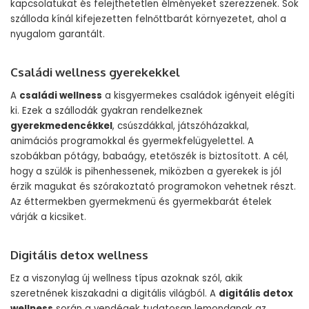
kapcsolatukat és felejthetetlen élményeket szerezzenek. Sok
szálloda kínál kifejezetten felnőttbarát környezetet, ahol a
nyugalom garantált.
Családi wellness gyerekekkel
A
családi wellness
a kisgyermekes családok igényeit elégíti
ki. Ezek a szállodák gyakran rendelkeznek
gyerekmedencékkel
, csúszdákkal, játszóházakkal,
animációs programokkal és gyermekfelügyelettel. A
szobákban pótágy, babaágy, etetőszék is biztosított. A cél,
hogy a szülők is pihenhessenek, miközben a gyerekek is jól
érzik magukat és szórakoztató programokon vehetnek részt.
Az éttermekben gyermekmenü és gyermekbarát ételek
várják a kicsiket.
Digitális detox wellness
Ez a viszonylag új wellness típus azoknak szól, akik
szeretnének kiszakadni a digitális világból. A
digitális detox
wellness
során a vendégek tudatosan lemondanak az