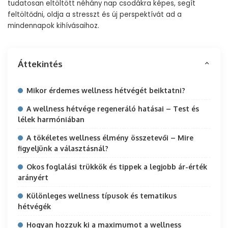
tudatosan eltöltött néhány nap csodákra képes, segít
feltöltődni, oldja a stresszt és új perspektívát ad a
mindennapok kihívásaihoz.
Áttekintés
Mikor érdemes wellness hétvégét beiktatni?
A wellness hétvége regeneráló hatásai – Test és
lélek harmóniában
A tökéletes wellness élmény összetevői – Mire
figyeljünk a választásnál?
Okos foglalási trükkök és tippek a legjobb ár-érték
arányért
Különleges wellness típusok és tematikus
hétvégék
Hogyan hozzuk ki a maximumot a wellness