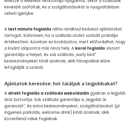
élvezze a wellness hétköznapi nyugalmát. Ekkor a szállodák
kevésbé zsúfoltak, és a szolgáltatásokat is nyugodtabban
veheti igénybe.
A
last minute foglalás
néha rendkívül kedvező ajánlatokat
tartogat, különösen, ha a szálloda utolsó szobáit próbálja
értékesíteni. Azonban ez kockázatos, mert előfordulhat, hogy
a kívánt időpontra már nincs hely. A
korai foglalás
viszont
garantálja a helyet, és sok szálloda „early bird”
kedvezményeket kínál azoknak, akik hónapokkal előre
lefoglalják a szobát.
Ajánlatok keresése: hol találjuk a legjobbakat?
A
direkt foglalás a szálloda weboldalán
gyakran a legjobb
árat biztosítja. Sok szálloda garantálja a „legjobb ár
garanciát”, és extra kedvezményeket, szolgáltatásokat (pl.
ingyenes parkolás, welcome drink) kínál azoknak, akik
közvetlenül náluk foglalnak.