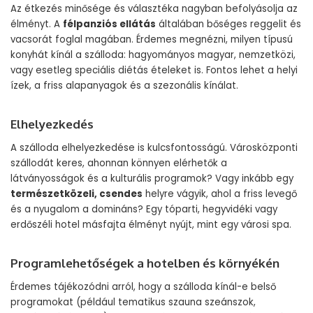
Az étkezés minősége és választéka nagyban befolyásolja az
élményt. A
félpanziós ellátás
általában bőséges reggelit és
vacsorát foglal magában. Érdemes megnézni, milyen típusú
konyhát kínál a szálloda: hagyományos magyar, nemzetközi,
vagy esetleg speciális diétás ételeket is. Fontos lehet a helyi
ízek, a friss alapanyagok és a szezonális kínálat.
Elhelyezkedés
A szálloda elhelyezkedése is kulcsfontosságú. Városközponti
szállodát keres, ahonnan könnyen elérhetők a
látványosságok és a kulturális programok? Vagy inkább egy
természetközeli, csendes
helyre vágyik, ahol a friss levegő
és a nyugalom a domináns? Egy tóparti, hegyvidéki vagy
erdőszéli hotel másfajta élményt nyújt, mint egy városi spa.
Programlehetőségek a hotelben és környékén
Érdemes tájékozódni arról, hogy a szálloda kínál-e belső
programokat (például tematikus szauna szeánszok,