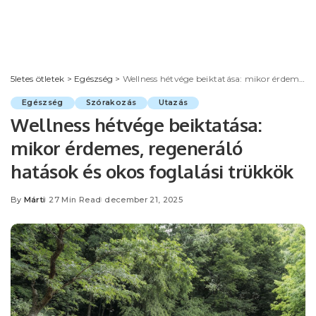
5letes ötletek
>
Egészség
>
Wellness hétvége beiktatása: mikor érdemes, regeneráló hatások és okos foglalási trükkök
Egészség
Szórakozás
Utazás
Wellness hétvége beiktatása:
mikor érdemes, regeneráló
hatások és okos foglalási trükkök
By
Márti
27 Min Read
december 21, 2025
Posted
by