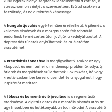
külső ingerek hiánya segítenek lecsökkenteni a kortizol, a
stresszhormon szintjét a szervezetben. Ezáltal csökken a
feszültség, és nő a relaxáció képessége.
A
hangulatjavulás
egyértelműen érzékelhető. A pihenés, a
kellemes élmények és a mozgás során felszabaduló
endorfinok természetes úton javítják a kedélyállapotot. A
depressziós tünetek enyhülhetnek, és az életöröm
visszatérhet.
A
kreativitás fokozása
is megfigyelhető. Amikor az agy
kikapcsol, és nem terheli a mindennapi problémák súlya, új
ötletek és megoldások születhetnek. Sok művész, író vagy
kreatív szakember keresi a csendet és a nyugalmat, hogy
inspirációt merítsen.
A
fókusz és koncentráció javulása
is a regeneráció
eredménye. A digitális detox és a mentális pihenés után az
agy frissebben és hatékonyabban tud működni. A visszatérő