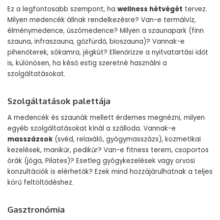
Ez a legfontosabb szempont, ha
wellness hétvégét
tervez.
Milyen medencék állnak rendelkezésre? Van-e termálvíz,
élménymedence, úszómedence? Milyen a szaunapark (finn
szauna, infraszauna, gőzfürdő, bioszauna)? Vannak-e
pihenőterek, sókamra, jégkút? Ellenőrizze a nyitvatartási időt
is, különösen, ha késő estig szeretné használni a
szolgáltatásokat.
Szolgáltatások palettája
A medencék és szaunák mellett érdemes megnézni, milyen
egyéb szolgáltatásokat kínál a szálloda. Vannak-e
masszázsok
(svéd, relaxáló, gyógymasszázs), kozmetikai
kezelések, manikűr, pedikűr? Van-e fitness terem, csoportos
órák (jóga, Pilates)? Esetleg gyógykezelések vagy orvosi
konzultációk is elérhetők? Ezek mind hozzájárulhatnak a teljes
körű feltöltődéshez.
Gasztronómia