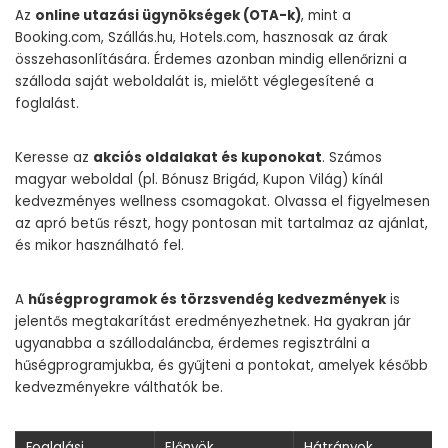
Az
online utazási ügynökségek (OTA-k)
, mint a
Booking.com, Szállás.hu, Hotels.com, hasznosak az árak
összehasonlítására. Érdemes azonban mindig ellenőrizni a
szálloda saját weboldalát is, mielőtt véglegesítené a
foglalást.
Keresse az
akciós oldalakat és kuponokat
. Számos
magyar weboldal (pl. Bónusz Brigád, Kupon Világ) kínál
kedvezményes wellness csomagokat. Olvassa el figyelmesen
az apró betűs részt, hogy pontosan mit tartalmaz az ajánlat,
és mikor használható fel.
A
hűségprogramok és törzsvendég kedvezmények
is
jelentős megtakarítást eredményezhetnek. Ha gyakran jár
ugyanabba a szállodaláncba, érdemes regisztrálni a
hűségprogramjukba, és gyűjteni a pontokat, amelyek később
kedvezményekre válthatók be.
Foglalási
Előnyök
Hátrányok