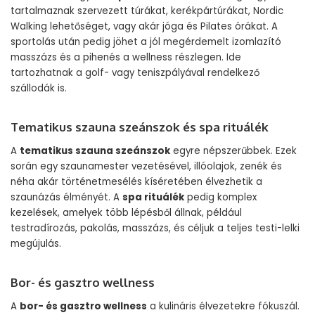
tartalmaznak szervezett túrákat, kerékpártúrákat, Nordic
Walking lehetőséget, vagy akár jóga és Pilates órákat. A
sportolás után pedig jöhet a jól megérdemelt izomlazító
masszázs és a pihenés a wellness részlegen. Ide
tartozhatnak a golf- vagy teniszpályával rendelkező
szállodák is.
Tematikus szauna szeánszok és spa rituálék
A
tematikus szauna szeánszok
egyre népszerűbbek. Ezek
során egy szaunamester vezetésével, illóolajok, zenék és
néha akár történetmesélés kíséretében élvezhetik a
szaunázás élményét. A
spa rituálék
pedig komplex
kezelések, amelyek több lépésből állnak, például
testradírozás, pakolás, masszázs, és céljuk a teljes testi-lelki
megújulás.
Bor- és gasztro wellness
A
bor- és gasztro wellness
a kulináris élvezetekre fókuszál.