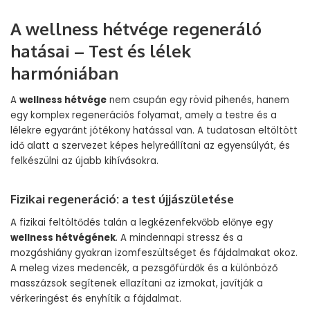
A wellness hétvége regeneráló
hatásai – Test és lélek
harmóniában
A
wellness hétvége
nem csupán egy rövid pihenés, hanem
egy komplex regenerációs folyamat, amely a testre és a
lélekre egyaránt jótékony hatással van. A tudatosan eltöltött
idő alatt a szervezet képes helyreállítani az egyensúlyát, és
felkészülni az újabb kihívásokra.
Fizikai regeneráció: a test újjászületése
A fizikai feltöltődés talán a legkézenfekvőbb előnye egy
wellness hétvégének
. A mindennapi stressz és a
mozgáshiány gyakran izomfeszültséget és fájdalmakat okoz.
A meleg vizes medencék, a pezsgőfürdők és a különböző
masszázsok segítenek ellazítani az izmokat, javítják a
vérkeringést és enyhítik a fájdalmat.