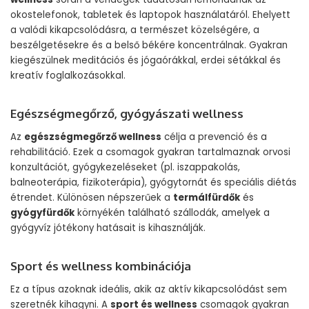
okostelefonok, tabletek és laptopok használatáról. Ehelyett
a valódi kikapcsolódásra, a természet közelségére, a
beszélgetésekre és a belső békére koncentrálnak. Gyakran
kiegészülnek meditációs és jógaórákkal, erdei sétákkal és
kreatív foglalkozásokkal.
Egészségmegőrző, gyógyászati wellness
Az
egészségmegőrző wellness
célja a prevenció és a
rehabilitáció. Ezek a csomagok gyakran tartalmaznak orvosi
konzultációt, gyógykezeléseket (pl. iszappakolás,
balneoterápia, fizikoterápia), gyógytornát és speciális diétás
étrendet. Különösen népszerűek a
termálfürdők
és
gyógyfürdők
környékén található szállodák, amelyek a
gyógyvíz jótékony hatásait is kihasználják.
Sport és wellness kombinációja
Ez a típus azoknak ideális, akik az aktív kikapcsolódást sem
szeretnék kihagyni. A
sport és wellness
csomagok gyakran