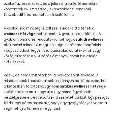
ezeket az eszközöket, és a jelenre, a valós élményekre
koncentráljunk. Ez a fajta „lekapcsolódás” rendkívül
felszabadító és mentálisan frissítő lehet.
A családi idő minőségi eltöltése is indokolttá teheti a
wellness hétvége
beiktatását. A gyerekekkel töltött idő
gyakran rohanó és feladatokkal teli. Egy
családi wellness
alkalmával mindenki megtalálhatja a számára megfelelő
kikapcsolódást, legyen szó pancsolásról, játékokról, vagy
közös étkezésekről. A közös élmények erősítik a családi
kötelékeket.
Végül, de nem utolsósorban, a párkapcsolat ápolása. A
mindennapok taposómalmában könnyen háttérbe szorulhat
a kettesben töltött idő. Egy
romantikus wellness hétvége
kiváló alkalom arra, hogy újra egymásra figyeljenek,
beszélgessenek, és feltöltsék a szeretet tankját. Egy pezsgős
fürdő, egy páros masszázs, vagy egy gyertyafényes vacsora
segíthet újra felfedezni egymást.