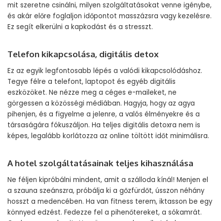
mit szeretne csinálni, milyen szolgáltatásokat venne igénybe,
és akár előre foglaljon időpontot masszázsra vagy kezelésre.
Ez segít elkerülni a kapkodást és a stresszt.
Telefon kikapcsolása, digitális detox
Ez az egyik legfontosabb lépés a valódi kikapcsolódáshoz.
Tegye félre a telefont, laptopot és egyéb digitális
eszközöket. Ne nézze meg a céges e-maileket, ne
görgessen a közösségi médiában. Hagyja, hogy az agya
pihenjen, és a figyelme a jelenre, a valós élményekre és a
társaságára fókuszáljon. Ha teljes digitális detoxra nem is
képes, legalább korlátozza az online töltött időt minimálisra.
A hotel szolgáltatásainak teljes kihasználása
Ne féljen kipróbálni mindent, amit a szálloda kínál! Menjen el
a szauna szeánszra, próbálja ki a gőzfürdőt, ússzon néhány
hosszt a medencében. Ha van fitness terem, iktasson be egy
könnyed edzést. Fedezze fel a pihenőtereket, a sókamrát.