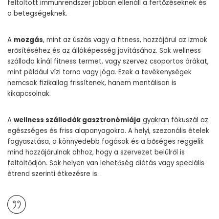
feltöltött immunrendszer jobban ellenáll a fertőzéseknek és
a betegségeknek.
A
mozgás
, mint az úszás vagy a fitness, hozzájárul az izmok
erősítéséhez és az állóképesség javításához. Sok wellness
szálloda kínál fitness termet, vagy szervez csoportos órákat,
mint például vízi torna vagy jóga. Ezek a tevékenységek
nemcsak fizikailag frissítenek, hanem mentálisan is
kikapcsolnak.
A
wellness szállodák gasztronómiája
gyakran fókuszál az
egészséges és friss alapanyagokra. A helyi, szezonális ételek
fogyasztása, a könnyedebb fogások és a bőséges reggelik
mind hozzájárulnak ahhoz, hogy a szervezet belülről is
feltöltődjön. Sok helyen van lehetőség diétás vagy speciális
étrend szerinti étkezésre is.