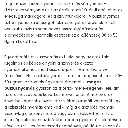
fogalmazva: pulzusnyomás = szisztolés vérnyomás –
diasztolés vérnyomás. Ez az érték rendkívül árulkodó lehet az
erek rugalmasságáról és a szív munkájáról. A pulzusnyomás
azt a nyomáskülönbséget jelzi, amelyet az ereknek el kell
viselniük a szív minden egyes összehúzódásakor és
elernyedésekor. Normális esetben ez a különbség 30 és 50
Hgmm között van.
Egy optimális pulzusnyomás azt jelzi, hogy az erek fala
rugalmas és képes elnyelni a szívverés okozta
nyomáshullámot, majd visszarugózni, fenntartva a vér
áramlását. Ha a pulzusnyomás tartósan magasabb, mint 50-
60 Hgmm, az komoly figyelmet érdemel. A
magas
pulzusnyomás
gyakran az artériák merevségének jele, ami
az érelmeszesedés következménye lehet. A merev erek
kevésbé képesek elnyelni a szív által pumpált vér erejét, így
a szisztolés nyomás emelkedik, míg a diasztolés nyomás
viszonylag alacsony marad vagy akár csökkenhet is. Ez a
jelenség különösen az idősebb korban gyakori, és jelentősen
növeli a szív- és érrendszeri események, például a stroke és