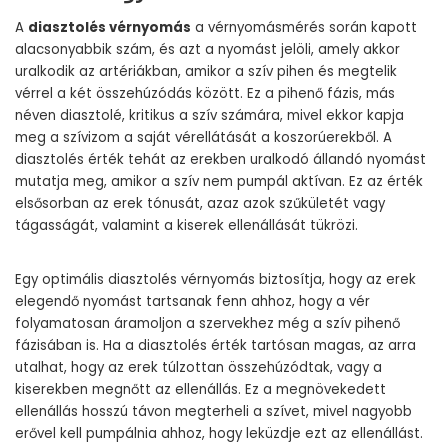
A
diasztolés vérnyomás
a vérnyomásmérés során kapott
alacsonyabbik szám, és azt a nyomást jelöli, amely akkor
uralkodik az artériákban, amikor a szív pihen és megtelik
vérrel a két összehúzódás között. Ez a pihenő fázis, más
néven diasztolé, kritikus a szív számára, mivel ekkor kapja
meg a szívizom a saját vérellátását a koszorúerekből. A
diasztolés érték tehát az erekben uralkodó állandó nyomást
mutatja meg, amikor a szív nem pumpál aktívan. Ez az érték
elsősorban az erek tónusát, azaz azok szűkületét vagy
tágasságát, valamint a kiserek ellenállását tükrözi.
Egy optimális diasztolés vérnyomás biztosítja, hogy az erek
elegendő nyomást tartsanak fenn ahhoz, hogy a vér
folyamatosan áramoljon a szervekhez még a szív pihenő
fázisában is. Ha a diasztolés érték tartósan magas, az arra
utalhat, hogy az erek túlzottan összehúzódtak, vagy a
kiserekben megnőtt az ellenállás. Ez a megnövekedett
ellenállás hosszú távon megterheli a szívet, mivel nagyobb
erővel kell pumpálnia ahhoz, hogy leküzdje ezt az ellenállást.