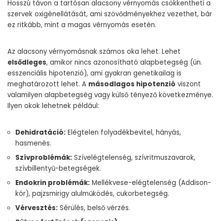
Hosszú távon a tartósan alacsony vérnyomás csökkentheti a
szervek oxigénellátását, ami szövődményekhez vezethet, bár
ez ritkább, mint a magas vérnyomás esetén.
Az alacsony vérnyomásnak számos oka lehet. Lehet
elsődleges
, amikor nincs azonosítható alapbetegség (ún.
esszenciális hipotenzió), ami gyakran genetikailag is
meghatározott lehet. A
másodlagos hipotenzió
viszont
valamilyen alapbetegség vagy külső tényező következménye.
Ilyen okok lehetnek például:
Dehidratáció:
Elégtelen folyadékbevitel, hányás,
hasmenés.
Szívproblémák:
Szívelégtelenség, szívritmuszavarok,
szívbillentyű-betegségek.
Endokrin problémák:
Mellékvese-elégtelenség (Addison-
kór), pajzsmirigy alulműködés, cukorbetegség.
Vérvesztés:
Sérülés, belső vérzés.