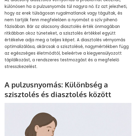
különösen ha a pulzusnyomás túl nagyra nő. Ez azt jelezheti,
hogy az erek túlságosan rugalmatlanok vagy tágultak, és
nem tartják fenn megfelelően a nyomást a szív pihenő
fázisában. Bár az alacsony diasztolés érték önmagában
ritkábban okoz tüneteket, a szisztolés értékkel együtt
értékelve adja meg a teljes képet. A diasztolés vérnyomás
optimalizálása, akárcsak a szisztolésé, nagymértékben függ
az egészséges életmódtól, beleértve a kiegyensúlyozott
táplálkozást, a rendszeres testmozgást és a megfelelő
stresszkezelést.
A pulzusnyomás: Különbség a
szisztolés és diasztolés között