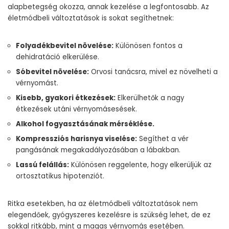
alapbetegség okozza, annak kezelése a legfontosabb. Az
életmódbeli változtatások is sokat segíthetnek:
Folyadékbevitel növelése:
Különösen fontos a
dehidratáció elkerülése.
Sóbevitel növelése:
Orvosi tanácsra, mivel ez növelheti a
vérnyomást.
Kisebb, gyakori étkezések:
Elkerülhetők a nagy
étkezések utáni vérnyomásesések.
Alkohol fogyasztásának mérséklése.
Kompressziós harisnya viselése:
Segíthet a vér
pangásának megakadályozásában a lábakban.
Lassú felállás:
Különösen reggelente, hogy elkerüljük az
ortosztatikus hipotenziót.
Ritka esetekben, ha az életmódbeli változtatások nem
elegendőek, gyógyszeres kezelésre is szükség lehet, de ez
sokkal ritkább, mint a magas vérnyomás esetében.