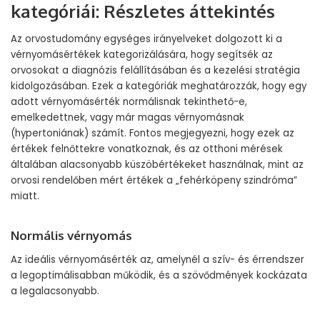
kategóriái: Részletes áttekintés
Az orvostudomány egységes irányelveket dolgozott ki a
vérnyomásértékek kategorizálására, hogy segítsék az
orvosokat a diagnózis felállításában és a kezelési stratégia
kidolgozásában. Ezek a kategóriák meghatározzák, hogy egy
adott vérnyomásérték normálisnak tekinthető-e,
emelkedettnek, vagy már magas vérnyomásnak
(hypertoniának) számít. Fontos megjegyezni, hogy ezek az
értékek felnőttekre vonatkoznak, és az otthoni mérések
általában alacsonyabb küszöbértékeket használnak, mint az
orvosi rendelőben mért értékek a „fehérköpeny szindróma”
miatt.
Normális vérnyomás
Az ideális vérnyomásérték az, amelynél a szív- és érrendszer
a legoptimálisabban működik, és a szövődmények kockázata
a legalacsonyabb.