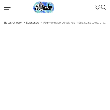
5letes ötletek
>
Egészség
>
Vérnyomásértékek jelentése: szisztolés, diasztolés, pulzusnyomás és egészségügyi kategóriák