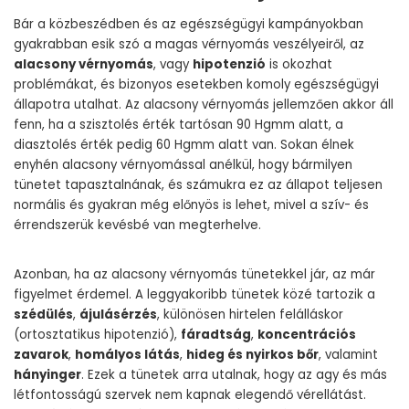
Bár a közbeszédben és az egészségügyi kampányokban
gyakrabban esik szó a magas vérnyomás veszélyeiről, az
alacsony vérnyomás
, vagy
hipotenzió
is okozhat
problémákat, és bizonyos esetekben komoly egészségügyi
állapotra utalhat. Az alacsony vérnyomás jellemzően akkor áll
fenn, ha a szisztolés érték tartósan 90 Hgmm alatt, a
diasztolés érték pedig 60 Hgmm alatt van. Sokan élnek
enyhén alacsony vérnyomással anélkül, hogy bármilyen
tünetet tapasztalnának, és számukra ez az állapot teljesen
normális és gyakran még előnyös is lehet, mivel a szív- és
érrendszerük kevésbé van megterhelve.
Azonban, ha az alacsony vérnyomás tünetekkel jár, az már
figyelmet érdemel. A leggyakoribb tünetek közé tartozik a
szédülés
,
ájulásérzés
, különösen hirtelen felálláskor
(ortosztatikus hipotenzió),
fáradtság
,
koncentrációs
zavarok
,
homályos látás
,
hideg és nyirkos bőr
, valamint
hányinger
. Ezek a tünetek arra utalnak, hogy az agy és más
létfontosságú szervek nem kapnak elegendő vérellátást.