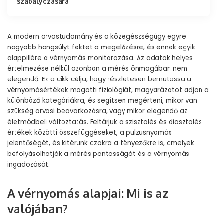
szabályozására
A modern orvostudomány és a közegészségügy egyre
nagyobb hangsúlyt fektet a megelőzésre, és ennek egyik
alappillére a vérnyomás monitorozása. Az adatok helyes
értelmezése nélkül azonban a mérés önmagában nem
elegendő. Ez a cikk célja, hogy részletesen bemutassa a
vérnyomásértékek mögötti fiziológiát, magyarázatot adjon a
különböző kategóriákra, és segítsen megérteni, mikor van
szükség orvosi beavatkozásra, vagy mikor elegendő az
életmódbeli változtatás. Feltárjuk a szisztolés és diasztolés
értékek közötti összefüggéseket, a pulzusnyomás
jelentőségét, és kitérünk azokra a tényezőkre is, amelyek
befolyásolhatják a mérés pontosságát és a vérnyomás
ingadozását.
A vérnyomás alapjai: Mi is az
valójában?