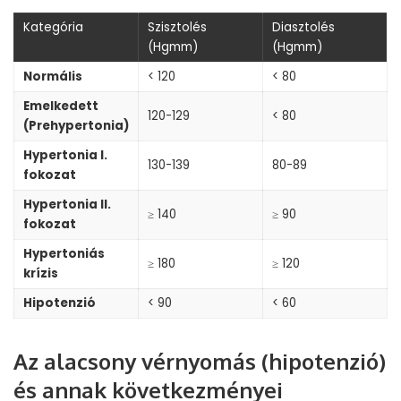
Kategória
Szisztolés
Diasztolés
(Hgmm)
(Hgmm)
Normális
< 120
< 80
Emelkedett
120-129
< 80
(Prehypertonia)
Hypertonia I.
130-139
80-89
fokozat
Hypertonia II.
≥ 140
≥ 90
fokozat
Hypertoniás
≥ 180
≥ 120
krízis
Hipotenzió
< 90
< 60
Az alacsony vérnyomás (hipotenzió)
és annak következményei