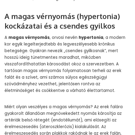
A magas vérnyomás (hypertonia)
kockázatai és a csendes gyilkos
A
magas vérnyomás
, orvosi nevén
hypertonia
, a modern
kor egyik legelterjedtebb és legveszélyesebb krónikus
betegsége. Gyakran nevezik „csendes gyilkosnak”, mert
hosszú ideig tünetmentes maradhat, miközben
visszafordíthatatlan károsodást okoz a szervezetben. A
tartósan magas vérnyomás folyamatosan terheli az erek
falát és a szívet, ami számos súlyos egészségügyi
szövődményhez vezethet, jelentősen rontva az
életminőséget és csökkentve a várható élettartamot.
Miért olyan veszélyes a magas vérnyomás? Az erek falára
gyakorolt állandóan megnövekedett nyomás károsítja az
artériák belső rétegét (endotéliumát), ami elősegíti az
érelmeszesedés (ateroszklerózis) kialakulását. Az
érelmeszesedés során plakkok rakódnak le az erek falán,