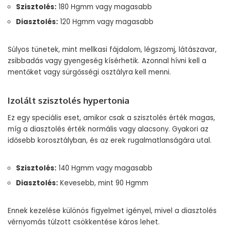
Szisztolés:
180 Hgmm vagy magasabb
Diasztolés:
120 Hgmm vagy magasabb
Súlyos tünetek, mint mellkasi fájdalom, légszomj, látászavar,
zsibbadás vagy gyengeség kísérhetik. Azonnal hívni kell a
mentőket vagy sürgősségi osztályra kell menni.
Izolált szisztolés hypertonia
Ez egy speciális eset, amikor csak a szisztolés érték magas,
míg a diasztolés érték normális vagy alacsony. Gyakori az
idősebb korosztályban, és az erek rugalmatlanságára utal.
Szisztolés:
140 Hgmm vagy magasabb
Diasztolés:
Kevesebb, mint 90 Hgmm
Ennek kezelése különös figyelmet igényel, mivel a diasztolés
vérnyomás túlzott csökkentése káros lehet.