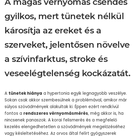
A magas vérnyomás csendes
gyilkos, mert tünetek nélkül
károsítja az ereket és a
szerveket, jelentősen növelve
a szívinfarktus, stroke és
veseelégtelenség kockázatát.
A
tünetek hiánya
a hypertonia egyik legnagyobb veszélye.
Sokan csak akkor szembesülnek a problémával, amikor már
súlyos szövődmények alakultak ki. Éppen ezért rendkívül
fontos a
rendszeres vérnyomásmérés
, még akkor is, ha
nincsenek panaszok. A korai felismerés és a megfelelő
kezelés elengedhetetlen a szövődmények megelőzéséhez
vagy késleltetéséhez. Az orvos által felírt gyógyszerek