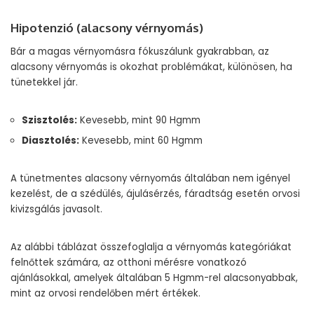
Hipotenzió (alacsony vérnyomás)
Bár a magas vérnyomásra fókuszálunk gyakrabban, az
alacsony vérnyomás is okozhat problémákat, különösen, ha
tünetekkel jár.
Szisztolés:
Kevesebb, mint 90 Hgmm
Diasztolés:
Kevesebb, mint 60 Hgmm
A tünetmentes alacsony vérnyomás általában nem igényel
kezelést, de a szédülés, ájulásérzés, fáradtság esetén orvosi
kivizsgálás javasolt.
Az alábbi táblázat összefoglalja a vérnyomás kategóriákat
felnőttek számára, az otthoni mérésre vonatkozó
ajánlásokkal, amelyek általában 5 Hgmm-rel alacsonyabbak,
mint az orvosi rendelőben mért értékek.