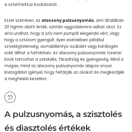
a szívinfarktus kockázatát.
Ezzel szemben, az
alacsony pulzusnyomás
, ami általában
20 Hgmm alatti érték, szintén aggodalomra adhat okot. Ez
arra utalhat, hogy a szív nem pumpál elegendő vért, vagy
hogy a szívizom gyengült. Ilyen esetekben például
szívelégtelenség, aortabillentyű-szűkület vagy kardiogén
sokk állhat a háttérben. Az alacsony pulzusnyomás tünetei
közé tartozhat a szédülés, fáradtság és gyengeség. Mind a
magas, mind az alacsony pulzusnyomás alapos orvosi
kivizsgálást igényel, hogy feltárják az okokat és megkezdjék
a megfelelő kezelést.
A pulzusnyomás, a szisztolés
és diasztolés értékek