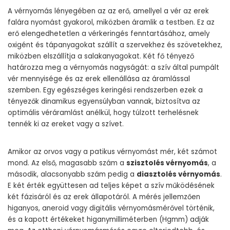
A vérnyomás lényegében az az erő, amellyel a vér az erek
falára nyomást gyakorol, miközben áramlik a testben. Ez az
erő elengedhetetlen a vérkeringés fenntartásához, amely
oxigént és tápanyagokat szállít a szervekhez és szövetekhez,
miközben elszállítja a salakanyagokat. Két fő tényező
határozza meg a vérnyomás nagyságát: a szív által pumpált
vér mennyisége és az erek ellenállása az áramlással
szemben. Egy egészséges keringési rendszerben ezek a
tényezők dinamikus egyensúlyban vannak, biztosítva az
optimális véráramlást anélkül, hogy túlzott terhelésnek
tennék ki az ereket vagy a szívet.
Amikor az orvos vagy a patikus vérnyomást mér, két számot
mond. Az első, magasabb szám a
szisztolés vérnyomás
, a
második, alacsonyabb szám pedig a
diasztolés vérnyomás
.
E két érték együttesen ad teljes képet a szív működésének
két fázisáról és az erek állapotáról. A mérés jellemzően
higanyos, aneroid vagy digitális vérnyomásmérővel történik,
és a kapott értékeket higanymilliméterben (Hgmm) adják