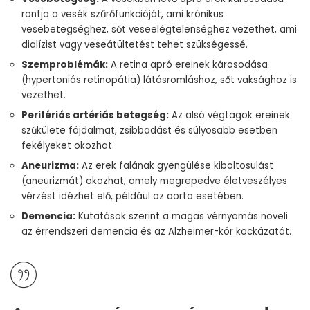
rontja a vesék szűrőfunkcióját, ami krónikus
vesebetegséghez, sőt veseelégtelenséghez vezethet, ami
dialízist vagy veseátültetést tehet szükségessé.
Szemproblémák:
A retina apró ereinek károsodása
(hypertoniás retinopátia) látásromláshoz, sőt vaksághoz is
vezethet.
Perifériás artériás betegség:
Az alsó végtagok ereinek
szűkülete fájdalmat, zsibbadást és súlyosabb esetben
fekélyeket okozhat.
Aneurizma:
Az erek falának gyengülése kiboltosulást
(aneurizmát) okozhat, amely megrepedve életveszélyes
vérzést idézhet elő, például az aorta esetében.
Demencia:
Kutatások szerint a magas vérnyomás növeli
az érrendszeri demencia és az Alzheimer-kór kockázatát.