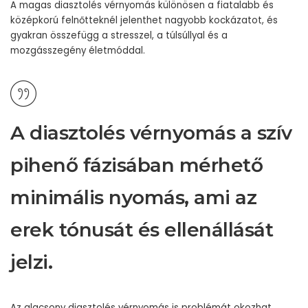
A magas diasztolés vérnyomás különösen a fiatalabb és
középkorú felnőtteknél jelenthet nagyobb kockázatot, és
gyakran összefügg a stresszel, a túlsúllyal és a
mozgásszegény életmóddal.
A diasztolés vérnyomás a szív
pihenő fázisában mérhető
minimális nyomás, ami az
erek tónusát és ellenállását
jelzi.
Az alacsony diasztolés vérnyomás is problémát okozhat,