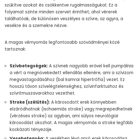
szűkítve azokat és csökkentve rugalmasságukat. Ez a
folyamat szinte minden szervet érinthet, ahol vérerek
találhatóak, de különösen veszélyes a szívre, az agyra, a
vesékre és a szemekre nézve.
A magas vérnyomás legfontosabb szövődményei közé
tartoznak:
Szívbetegségek:
A szívnek nagyobb erővel kell pumpálnia
a vért a megnövekedett ellenállás ellenére, ami a szívizom
megvastagodásához (bal kamrai hipertrófia) vezet. Ez
hosszú távon szívelégtelenséghez, szívinfarktushoz és
szívritmuszavarokhoz vezethet.
Stroke (szélütés):
A károsodott erek könnyebben
elzáródhatnak (ischaemiás stroke) vagy megrepedhetnek
(vérzéses stroke) az agyban, ami súlyos neurológiai
károsodást okozhat. A magas vérnyomás a stroke legfőbb
kockázati tényezője.
Vesebetegség:
A vesékben lévő apró erek károsodása