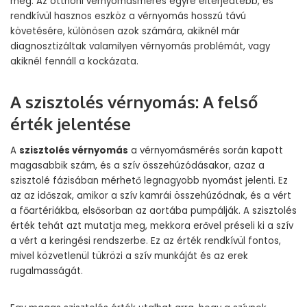
meg. Az otthoni vérnyomásmérés egyre elterjedtebb, és
rendkívül hasznos eszköz a vérnyomás hosszú távú
követésére, különösen azok számára, akiknél már
diagnosztizáltak valamilyen vérnyomás problémát, vagy
akiknél fennáll a kockázata.
A szisztolés vérnyomás: A felső
érték jelentése
A
szisztolés vérnyomás
a vérnyomásmérés során kapott
magasabbik szám, és a szív összehúzódásakor, azaz a
szisztolé fázisában mérhető legnagyobb nyomást jelenti. Ez
az az időszak, amikor a szív kamrái összehúzódnak, és a vért
a főartériákba, elsősorban az aortába pumpálják. A szisztolés
érték tehát azt mutatja meg, mekkora erővel préseli ki a szív
a vért a keringési rendszerbe. Ez az érték rendkívül fontos,
mivel közvetlenül tükrözi a szív munkáját és az erek
rugalmasságát.