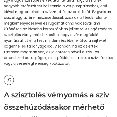
Egy magas szisztolés érték utalhat arra, hogy a szívnek
nagyobb erőfeszítést kell tennie a vér pumpálásához, ami
idővel megterhelheti a szívizmot és az erek falát. Ez gyakran
összefügg az érelmeszesedéssel, azaz az artériák falának
megkeményedésével és rugalmatlanná válásával, ami
különösen az idősebb korosztályban jellemző. Az egészséges
szisztolés vérnyomás biztosítja, hogy a vér megfelelő
nyomással jut el a test minden részébe, ellátva a sejteket
oxigénnel és tápanyagokkal. Azonban, ha ez az érték
tartósan magasan van, az jelentősen növeli a szív- és
érrendszeri betegségek, mint például a stroke, a szívinfarktus
vagy a veseelégtelenség kockázatát.
A szisztolés vérnyomás a szív
összehúzódásakor mérhető