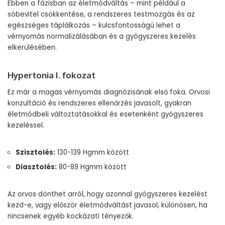
Ebben a fázisban az életmódváltás – mint például a
sóbevitel csökkentése, a rendszeres testmozgás és az
egészséges táplálkozás – kulcsfontosságú lehet a
vérnyomás normalizálásában és a gyógyszeres kezelés
elkerülésében.
Hypertonia I. fokozat
Ez már a magas vérnyomás diagnózisának első foka. Orvosi
konzultáció és rendszeres ellenőrzés javasolt, gyakran
életmódbeli változtatásokkal és esetenként gyógyszeres
kezeléssel.
Szisztolés:
130-139 Hgmm között
Diasztolés:
80-89 Hgmm között
Az orvos dönthet arról, hogy azonnal gyógyszeres kezelést
kezd-e, vagy először életmódváltást javasol, különösen, ha
nincsenek egyéb kockázati tényezők.