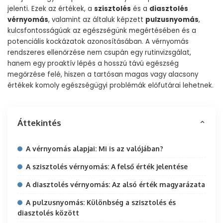
jelenti. Ezek az értékek, a
szisztolés
és a
diasztolés
vérnyomás
, valamint az általuk képzett
pulzusnyomás
,
kulcsfontosságúak az egészségünk megértésében és a
potenciális kockázatok azonosításában. A vérnyomás
rendszeres ellenőrzése nem csupán egy rutinvizsgálat,
hanem egy proaktív lépés a hosszú távú egészség
megőrzése felé, hiszen a tartósan magas vagy alacsony
értékek komoly egészségügyi problémák előfutárai lehetnek.
Áttekintés
A vérnyomás alapjai: Mi is az valójában?
A szisztolés vérnyomás: A felső érték jelentése
A diasztolés vérnyomás: Az alsó érték magyarázata
A pulzusnyomás: Különbség a szisztolés és
diasztolés között