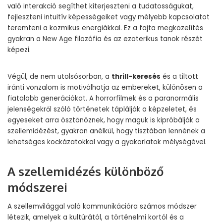
való interakció segíthet kiterjeszteni a tudatosságukat,
fejleszteni intuitív képességeiket vagy mélyebb kapcsolatot
teremteni a kozmikus energiákkal. Ez a fajta megközelítés
gyakran a New Age filozófia és az ezoterikus tanok részét
képezi.
Végül, de nem utolsósorban, a
thrill-keresés
és a tiltott
iránti vonzalom is motiválhatja az embereket, különösen a
fiatalabb generációkat. A horrorfilmek és a paranormális
jelenségekről szóló történetek táplálják a képzeletet, és
egyeseket arra ösztönöznek, hogy maguk is kipróbálják a
szellemidézést, gyakran anélkül, hogy tisztában lennének a
lehetséges kockázatokkal vagy a gyakorlatok mélységével.
A szellemidézés különböző
módszerei
A szellemvilággal való kommunikációra számos módszer
létezik, amelyek a kultúrától, a történelmi kortól és a