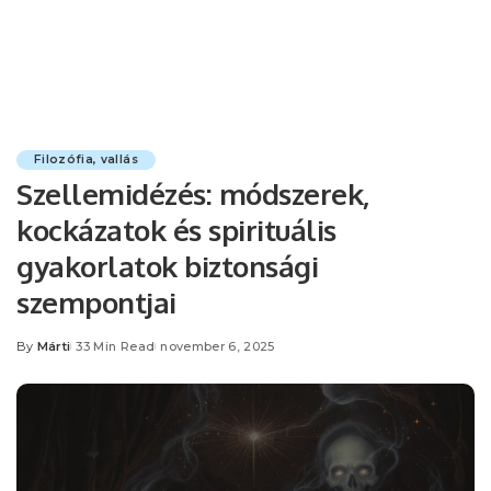
Filozófia, vallás
Szellemidézés: módszerek,
kockázatok és spirituális
gyakorlatok biztonsági
szempontjai
By
Márti
33 Min Read
november 6, 2025
Posted
by