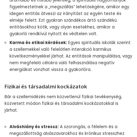
drámaibb és ritkább jelenség, a spirituális hagyományok
figyelmeztetnek a „megszállás” lehetőségére, amikor egy
idegen entitás átveszi az irányítást az egyén teste és
elméje felett. Ezt gyakran szándékos ártó szándékú
entitásokhoz kötik, vagy olyan esetekhez, amikor a
gyakorló rendkívül nyitott és védtelen volt.
Karma és etikai kérdések:
Egyes spirituális iskolák szerint
a szellemekkel való felelőtlen interakció karmikus
következményekkel járhat. Az entitások manipulálása, vagy
nem megfelelő célokra való felhasználása negatív
energiákat vonzhat vissza a gyakorlóra.
Fizikai és társadalmi kockázatok
Bár a szellemidézés nem közvetlenül fizikai tevékenység,
közvetett módon fizikai és társadalmi kockázatokkal is
járhat.
Alváshiány és stressz:
A szorongás, a félelem és a
megszállottság alvászavarokhoz és krónikus stresszhez