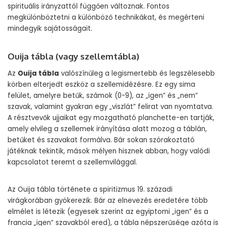
spirituális irányzattól függően változnak. Fontos
megkülönböztetni a különböző technikákat, és megérteni
mindegyik sajátosságait.
Ouija tábla (vagy szellemtábla)
Az
Ouija tábla
valószínűleg a legismertebb és legszélesebb
körben elterjedt eszköz a szellemidézésre. Ez egy sima
felület, amelyre betűk, számok (0-9), az „igen” és „nem”
szavak, valamint gyakran egy „viszlát” felirat van nyomtatva.
A résztvevők ujjaikat egy mozgatható planchette-en tartják,
amely elvileg a szellemek irányítása alatt mozog a táblán,
betűket és szavakat formálva. Bár sokan szórakoztató
játéknak tekintik, mások mélyen hisznek abban, hogy valódi
kapcsolatot teremt a szellemvilággal.
Az Ouija tábla története a spiritizmus 19. századi
virágkorában gyökerezik. Bár az elnevezés eredetére több
elmélet is létezik (egyesek szerint az egyiptomi „igen” és a
francia „igen” szavakból ered), a tábla népszerűsége azóta is