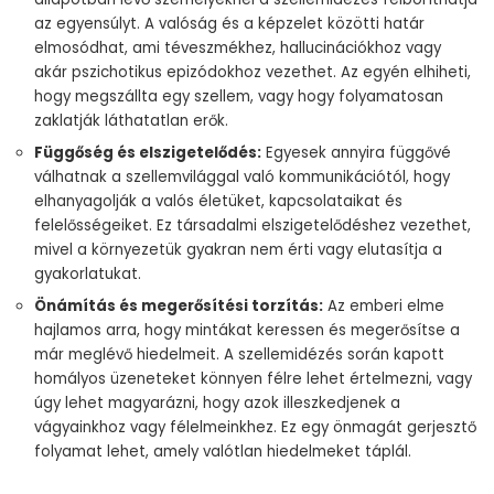
az egyensúlyt. A valóság és a képzelet közötti határ
elmosódhat, ami téveszmékhez, hallucinációkhoz vagy
akár pszichotikus epizódokhoz vezethet. Az egyén elhiheti,
hogy megszállta egy szellem, vagy hogy folyamatosan
zaklatják láthatatlan erők.
Függőség és elszigetelődés:
Egyesek annyira függővé
válhatnak a szellemvilággal való kommunikációtól, hogy
elhanyagolják a valós életüket, kapcsolataikat és
felelősségeiket. Ez társadalmi elszigetelődéshez vezethet,
mivel a környezetük gyakran nem érti vagy elutasítja a
gyakorlatukat.
Önámítás és megerősítési torzítás:
Az emberi elme
hajlamos arra, hogy mintákat keressen és megerősítse a
már meglévő hiedelmeit. A szellemidézés során kapott
homályos üzeneteket könnyen félre lehet értelmezni, vagy
úgy lehet magyarázni, hogy azok illeszkedjenek a
vágyainkhoz vagy félelmeinkhez. Ez egy önmagát gerjesztő
folyamat lehet, amely valótlan hiedelmeket táplál.