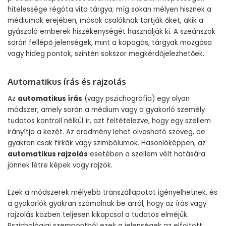
hitelessége régóta vita tárgya; míg sokan mélyen hisznek a
médiumok erejében, mások csalóknak tartják őket, akik a
gyászoló emberek hiszékenységét használják ki. A szeánszok
során fellépő jelenségek, mint a kopogás, tárgyak mozgása
vagy hideg pontok, szintén sokszor megkérdőjelezhetőek.
Automatikus írás és rajzolás
Az
automatikus írás
(vagy pszichográfia) egy olyan
módszer, amely során a médium vagy a gyakorló személy
tudatos kontroll nélkül ír, azt feltételezve, hogy egy szellem
irányítja a kezét. Az eredmény lehet olvasható szöveg, de
gyakran csak firkák vagy szimbólumok. Hasonlóképpen, az
automatikus rajzolás
esetében a szellem vélt hatására
jönnek létre képek vagy rajzok.
Ezek a módszerek mélyebb transzállapotot igényelhetnek, és
a gyakorlók gyakran számolnak be arról, hogy az írás vagy
rajzolás közben teljesen kikapcsol a tudatos elméjük.
Pszichológiai szempontból ezek a jelenségek az elfojtott