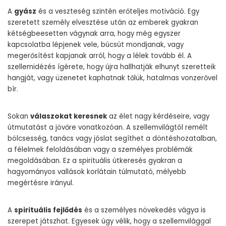
A
gyász
és a veszteség szintén erőteljes motiváció. Egy
szeretett személy elvesztése után az emberek gyakran
kétségbeesetten vágynak arra, hogy még egyszer
kapcsolatba lépjenek vele, búcsút mondjanak, vagy
megerősítést kapjanak arról, hogy a lélek tovább él. A
szellemidézés ígérete, hogy újra hallhatják elhunyt szeretteik
hangját, vagy üzenetet kaphatnak tőlük, hatalmas vonzerővel
bír.
Sokan
válaszokat keresnek
az élet nagy kérdéseire, vagy
útmutatást a jövőre vonatkozóan. A szellemvilágtól remélt
bölcsesség, tanács vagy jóslat segíthet a döntéshozatalban,
a félelmek feloldásában vagy a személyes problémák
megoldásában. Ez a spirituális útkeresés gyakran a
hagyományos vallások korlátain túlmutató, mélyebb
megértésre irányul.
A
spirituális fejlődés
és a személyes növekedés vágya is
szerepet játszhat. Egyesek úgy vélik, hogy a szellemvilággal