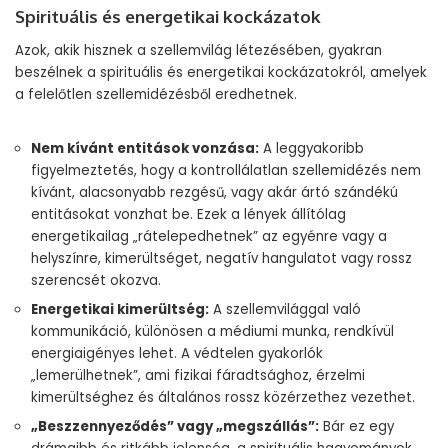
Spirituális és energetikai kockázatok
Azok, akik hisznek a szellemvilág létezésében, gyakran
beszélnek a spirituális és energetikai kockázatokról, amelyek
a felelőtlen szellemidézésből eredhetnek.
Nem kívánt entitások vonzása:
A leggyakoribb
figyelmeztetés, hogy a kontrollálatlan szellemidézés nem
kívánt, alacsonyabb rezgésű, vagy akár ártó szándékú
entitásokat vonzhat be. Ezek a lények állítólag
energetikailag „rátelepedhetnek” az egyénre vagy a
helyszínre, kimerültséget, negatív hangulatot vagy rossz
szerencsét okozva.
Energetikai kimerültség:
A szellemvilággal való
kommunikáció, különösen a médiumi munka, rendkívül
energiaigényes lehet. A védtelen gyakorlók
„lemerülhetnek”, ami fizikai fáradtsághoz, érzelmi
kimerültséghez és általános rossz közérzethez vezethet.
„Beszzennyeződés” vagy „megszállás”:
Bár ez egy