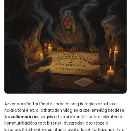
Az emberiség története során mindig is foglalkoztatta a
halál utáni élet, a láthatatlan világ és a szellemvilág kérdése.
A
szellemidézés
, vagyis a fizikai síkon túli entitásokkal való
kommunikációra tett kísérlet, évezredek óta része a
különböző kultúrák és spirituális gyakorlatok tárházának. Ez a