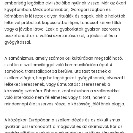
emberiség legősibb civilizációiba nyúlnak vissza. Már az ókori
Egyiptomban, Mezopotámiában, Görögországban és
Rómában is léteztek olyan rituálék és papok, akik a halottak
lelkeivel próbáltak kapcsolatba lépni, tanácsot kérve tőlük
vagy a jövőbe látva. Ezek a gyakorlatok gyakran szorosan
összefonódtak a vallási szertartásokkal, a jóslással és a
gyógyítással.
A sámánizmus, amely számos ősi kultúrában megtalálható,
szintén a szellemvilággal való kommunikációra épül. A
sámánok, transzállapotba kerülve, utazást tesznek a
szellemvilágba, hogy betegségeket gyógyítsanak, elveszett
lelkeket keressenek, vagy útmutatást szerezzenek a
közösség számára. Ebben a kontextusban a szellemekkel
való interakció nem félelmetes vagy tiltott, hanem a
mindennapi élet szerves része, a közösség jólétének alapja.
A középkori Európában a szellemidézés és az okkultizmus
gyakran összefonódott a mágiával és az alkímiával. Bár az