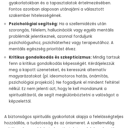
gyakorlatokban és a tapasztalatok értelmezésében.
Fontos azonban alaposan utánajárni a választott
szakember hitelességének.
Pszichológiai segítség:
Ha a szellemidézés után
szorongás, félelem, hallucinációk vagy egyéb mentális
problémák jelentkeznek, azonnal forduljunk
pszichológushoz, pszichiáterhez vagy terapeutához. A
mentális egészség prioritást élvez.
Kritikus gondolkodás és szkepticizmus:
Mindig tartsuk
fenn a kritikus gondolkodás képességét. Kérdőjelezzük
meg a kapott üzeneteket, és keressünk alternatív
magyarázatokat (pl. ideomotoros hatás, önámítás,
pszichológiai projekció). Ne fogadjunk el mindent feltétel
nélkül. Ez nem jelenti azt, hogy le kell mondanunk a
spiritualitásról, de segít megkülönböztetni a valóságot a
képzelettől.
A biztonságos spirituális gyakorlatok alapja a felelősségteljes
hozzáállás, a tudatosság és az önismeret. A szellemvilág