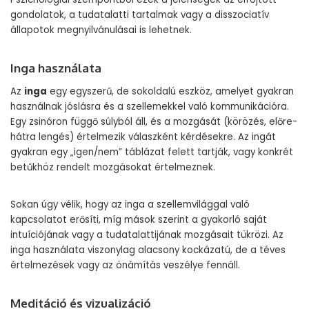
gondolatok, a tudatalatti tartalmak vagy a disszociatív
állapotok megnyilvánulásai is lehetnek.
Inga használata
Az
inga
egy egyszerű, de sokoldalú eszköz, amelyet gyakran
használnak jóslásra és a szellemekkel való kommunikációra.
Egy zsinóron függő súlyból áll, és a mozgását (körözés, előre-
hátra lengés) értelmezik válaszként kérdésekre. Az ingát
gyakran egy „igen/nem” táblázat felett tartják, vagy konkrét
betűkhöz rendelt mozgásokat értelmeznek.
Sokan úgy vélik, hogy az inga a szellemvilággal való
kapcsolatot erősíti, míg mások szerint a gyakorló saját
intuíciójának vagy a tudatalattijának mozgásait tükrözi. Az
inga használata viszonylag alacsony kockázatú, de a téves
értelmezések vagy az önámítás veszélye fennáll.
Meditáció és vizualizáció