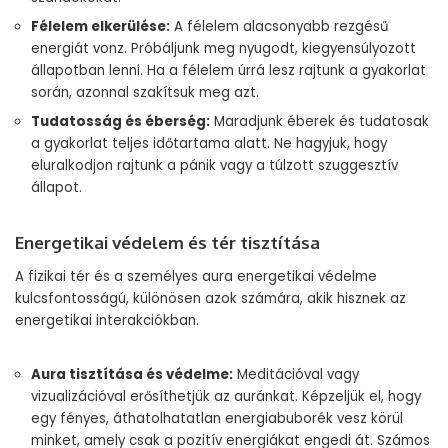
Félelem elkerülése:
A félelem alacsonyabb rezgésű
energiát vonz. Próbáljunk meg nyugodt, kiegyensúlyozott
állapotban lenni. Ha a félelem úrrá lesz rajtunk a gyakorlat
során, azonnal szakítsuk meg azt.
Tudatosság és éberség:
Maradjunk éberek és tudatosak
a gyakorlat teljes időtartama alatt. Ne hagyjuk, hogy
eluralkodjon rajtunk a pánik vagy a túlzott szuggesztív
állapot.
Energetikai védelem és tér tisztítása
A fizikai tér és a személyes aura energetikai védelme
kulcsfontosságú, különösen azok számára, akik hisznek az
energetikai interakciókban.
Aura tisztítása és védelme:
Meditációval vagy
vizualizációval erősíthetjük az auránkat. Képzeljük el, hogy
egy fényes, áthatolhatatlan energiabuborék vesz körül
minket, amely csak a pozitív energiákat engedi át. Számos