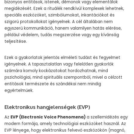
bizonyos entitások, istenek, démonok vagy elementálok
megidézését. Ezek a rituálék rendkívül komplexek lehetnek,
speciális eszközöket, szimbólumokat, inkantációkat és
szigorú protokollokat igényelnek. A cél általában nem
egyszerű kommunikáció, hanem valamilyen hatás elérése,
például védelem, tudás megszerzése vagy egy kívánság
teljesítése.
Ezek a gyakorlatok jelentős elméleti tudást és fegyelmet
igényelnek. A tapasztalatlan vagy felelőtlen gyakorlók
számára komoly kockázatokat hordozhatnak, mind
pszichológiai, mind spirituális szempontból, mivel a célzott
entitások természete és szándékai nem mindig
egyértelműek.
Elektronikus hangjelenségek (EVP)
Az
EVP (Electronic Voice Phenomena)
a szellemidézés egy
modern formája, amely technológiai eszközöket használ. Az
EVP lényege, hogy elektronikus felvevő eszközökön (magnó,