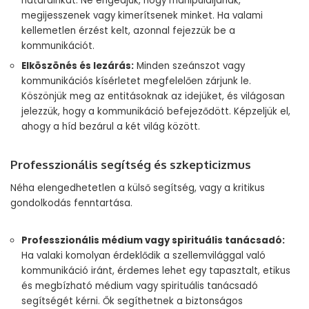
határainkat. Ne engedjük, hogy manipuláljanak,
megijesszenek vagy kimerítsenek minket. Ha valami
kellemetlen érzést kelt, azonnal fejezzük be a
kommunikációt.
Elköszönés és lezárás:
Minden szeánszot vagy
kommunikációs kísérletet megfelelően zárjunk le.
Köszönjük meg az entitásoknak az idejüket, és világosan
jelezzük, hogy a kommunikáció befejeződött. Képzeljük el,
ahogy a híd bezárul a két világ között.
Professzionális segítség és szkepticizmus
Néha elengedhetetlen a külső segítség, vagy a kritikus
gondolkodás fenntartása.
Professzionális médium vagy spirituális tanácsadó:
Ha valaki komolyan érdeklődik a szellemvilággal való
kommunikáció iránt, érdemes lehet egy tapasztalt, etikus
és megbízható médium vagy spirituális tanácsadó
segítségét kérni. Ők segíthetnek a biztonságos