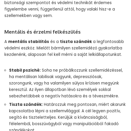
biztonsági szempontot és védelmi technikát érdemes
figyelembe venni, függetlenül attól, hogy valaki hisz-e a
szellemekben vagy sem.
Mentális és érzelmi felkészülés
A
mentális stabilitás
és a
tiszta szándék
a legfontosabb
védelmi eszköz. Mielőtt bármilyen szellemidéző gyakorlatba
kezdenénk, alaposan fel kell mérni a saját lelkiállapotunkat.
Stabil psziché:
Soha ne próbálkozzunk szellemidézéssel,
ha mentálisan labilisak vagyunk, depressziósak,
szorongunk, vagy ha valamilyen súlyos krízisen megyünk
keresztül. Az ilyen állapotban lévő személyek sokkal
sebezhetőbbek a negatív hatásokra és a téveszmékre.
Tiszta szándék:
Határozzuk meg pontosan, miért akarunk
kapcsolatba lépni a szellemvilággal. A cél legyen pozitív,
segítő és tiszteletteljes. Kerüljük a kíváncsiságból,
félelemből, bosszúvágyból vagy manipulációból fakadó
szándékokat.