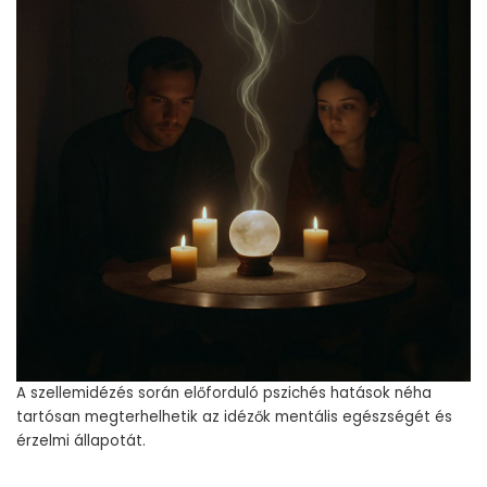
A szellemidézés során előforduló pszichés hatások néha
tartósan megterhelhetik az idézők mentális egészségét és
érzelmi állapotát.