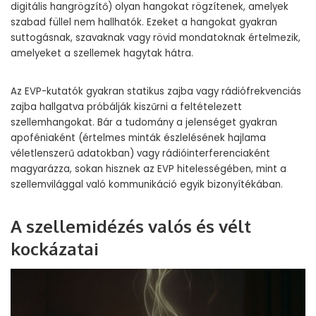
digitális hangrögzítő) olyan hangokat rögzítenek, amelyek
szabad füllel nem hallhatók. Ezeket a hangokat gyakran
suttogásnak, szavaknak vagy rövid mondatoknak értelmezik,
amelyeket a szellemek hagytak hátra.
Az EVP-kutatók gyakran statikus zajba vagy rádiófrekvenciás
zajba hallgatva próbálják kiszűrni a feltételezett
szellemhangokat. Bár a tudomány a jelenséget gyakran
apoféniaként (értelmes minták észlelésének hajlama
véletlenszerű adatokban) vagy rádióinterferenciaként
magyarázza, sokan hisznek az EVP hitelességében, mint a
szellemvilággal való kommunikáció egyik bizonyítékában.
A szellemidézés valós és vélt
kockázatai