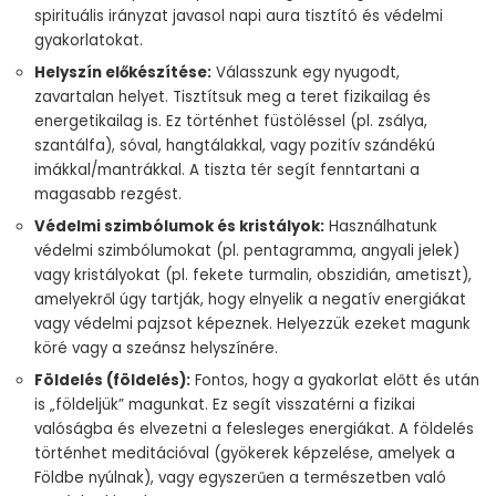
spirituális irányzat javasol napi aura tisztító és védelmi
gyakorlatokat.
Helyszín előkészítése:
Válasszunk egy nyugodt,
zavartalan helyet. Tisztítsuk meg a teret fizikailag és
energetikailag is. Ez történhet füstöléssel (pl. zsálya,
szantálfa), sóval, hangtálakkal, vagy pozitív szándékú
imákkal/mantrákkal. A tiszta tér segít fenntartani a
magasabb rezgést.
Védelmi szimbólumok és kristályok:
Használhatunk
védelmi szimbólumokat (pl. pentagramma, angyali jelek)
vagy kristályokat (pl. fekete turmalin, obszidián, ametiszt),
amelyekről úgy tartják, hogy elnyelik a negatív energiákat
vagy védelmi pajzsot képeznek. Helyezzük ezeket magunk
köré vagy a szeánsz helyszínére.
Földelés (földelés):
Fontos, hogy a gyakorlat előtt és után
is „földeljük” magunkat. Ez segít visszatérni a fizikai
valóságba és elvezetni a felesleges energiákat. A földelés
történhet meditációval (gyökerek képzelése, amelyek a
Földbe nyúlnak), vagy egyszerűen a természetben való