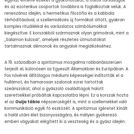
egyház elítélte ezeket a gyakorlatokat, a titkos társaságok
és az ezoterikus csoportok továbbra is foglalkoztak velük. A
reneszánsz idején, a hermetikus filozófia és a kabbala
térhódításával, a szellemidézés új formákat öltött, gyakran
komplex rituálékkal és varázslatos szimbólumokkal
kiegészítve. E korszakból származnak olyan grimoárok, mint a
„Salamon kulcsai”, amelyek részletes útmutatókat
tartalmaznak démonok és angyalok megidézéséhez.
A 19. században a spiritizmus mozgalma robbanásszerűen
terjedt el, különösen az Egyesült Államokban és Európában. A
Fox nővérek állítólagos médiumi képességei indították el a
hullámot, és hamarosan szalonok ezrei tartottak
szeánszokat, ahol a gyászoló családtagok halott
szeretteikkel próbáltak kapcsolatba lépni. Ez a korszak hozta
el az
Ouija tábla
népszerűségét is, mint a szellemekkel való
kommunikáció egyik fő eszközét. A spiritizmus ígéretet kínált
a halál utáni élet bizonyosságára, és mélyen gyökerező
emberi vágyakat elégített ki a veszteség és a gyász idején.