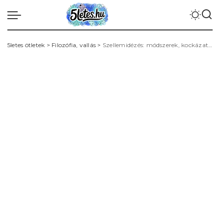
5letes ötletek
>
Filozófia, vallás
>
Szellemidézés: módszerek, kockázatok és spirituális gyakorlatok biztonsági szempontjai