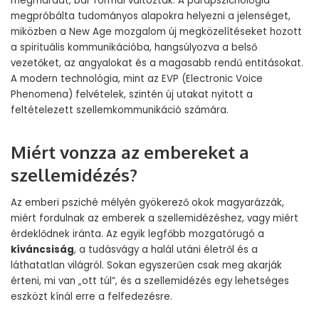
megmaradt, bár formái változtak. A parapszichológia
megpróbálta tudományos alapokra helyezni a jelenséget,
miközben a New Age mozgalom új megközelítéseket hozott
a spirituális kommunikációba, hangsúlyozva a belső
vezetőket, az angyalokat és a magasabb rendű entitásokat.
A modern technológia, mint az EVP (Electronic Voice
Phenomena) felvételek, szintén új utakat nyitott a
feltételezett szellemkommunikáció számára.
Miért vonzza az embereket a
szellemidézés?
Az emberi psziché mélyén gyökerező okok magyarázzák,
miért fordulnak az emberek a szellemidézéshez, vagy miért
érdeklődnek iránta. Az egyik legfőbb mozgatórugó a
kíváncsiság
, a tudásvágy a halál utáni életről és a
láthatatlan világról. Sokan egyszerűen csak meg akarják
érteni, mi van „ott túl”, és a szellemidézés egy lehetséges
eszközt kínál erre a felfedezésre.