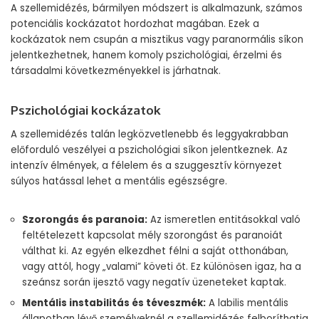
A szellemidézés, bármilyen módszert is alkalmazunk, számos
potenciális kockázatot hordozhat magában. Ezek a
kockázatok nem csupán a misztikus vagy paranormális síkon
jelentkezhetnek, hanem komoly pszichológiai, érzelmi és
társadalmi következményekkel is járhatnak.
Pszichológiai kockázatok
A szellemidézés talán legközvetlenebb és leggyakrabban
előforduló veszélyei a pszichológiai síkon jelentkeznek. Az
intenzív élmények, a félelem és a szuggesztív környezet
súlyos hatással lehet a mentális egészségre.
Szorongás és paranoia:
Az ismeretlen entitásokkal való
feltételezett kapcsolat mély szorongást és paranoiát
válthat ki. Az egyén elkezdhet félni a saját otthonában,
vagy attól, hogy „valami” követi őt. Ez különösen igaz, ha a
szeánsz során ijesztő vagy negatív üzeneteket kaptak.
Mentális instabilitás és téveszmék:
A labilis mentális
állapotban lévő személyeknél a szellemidézés felboríthatja