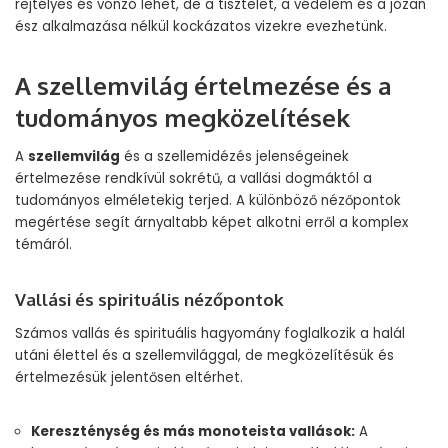
rejtélyes és vonzó lehet, de a tisztelet, a védelem és a józan
ész alkalmazása nélkül kockázatos vizekre evezhetünk.
A szellemvilág értelmezése és a
tudományos megközelítések
A
szellemvilág
és a szellemidézés jelenségeinek
értelmezése rendkívül sokrétű, a vallási dogmáktól a
tudományos elméletekig terjed. A különböző nézőpontok
megértése segít árnyaltabb képet alkotni erről a komplex
témáról.
Vallási és spirituális nézőpontok
Számos vallás és spirituális hagyomány foglalkozik a halál
utáni élettel és a szellemvilággal, de megközelítésük és
értelmezésük jelentősen eltérhet.
Kereszténység és más monoteista vallások:
A