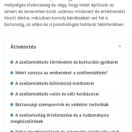
mélységes kíváncsiság és vágy, hogy hidat építsünk az
ismert és ismeretlen közé, számos módszert és értelmezést
hívott életre, miközben komoly kérdéseket vet fel a
biztonság, az etika és a pszichológiai hatások tekintetében.
Áttekintés
A szellemidézés történelmi és kulturális gyökerei
Miért vonzza az embereket a szellemidézés?
A szellemidézés különböző módszerei
A szellemidézés valós és vélt kockázatai
Biztonsági szempontok és védelmi technikák
A szellemvilág értelmezése és a tudományos
megközelítések
Etikai megfontolások és alternatív spirituális utak