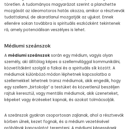
töretlen. A tudományos magyarázat szerint a planchette
mozgását az ideomotoros hatás okozza, amikor a résztvevők
tudattalanul, de akaratlanul mozgatják az ujjukat. Ennek
ellenére sokan továbbra is spirituális eszközként tekintenek
rá, amely potenciálisan veszélyes is lehet.
Médiumi szeánszok
A
médiumi szeánszok
során egy médium, vagyis olyan
személy, aki állítólag képes a szellemvilággal kommunikálni,
közvetítőként szolgál a fizikai és a spirituális sík között. A
médiumok különböző módon léphetnek kapcsolatba a
szellemekkel: lehetnek transz médiumok, akik engedik, hogy
egy szellem „birtokolja” a testüket és közvetlenül beszéljen
rajtuk keresztül, vagy mentális médiumok, akik üzeneteket,
képeket vagy érzéseket kapnak, és azokat tolmácsolják.
A szeánszok gyakran csoportosan zajlanak, ahol a résztvevők
körben ülnek, kezet fognak, és a médium vezetésével
próbálnak kapcsolatot teremteni. A médiumi képességek