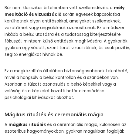
Bár nem klasszikus értelemben vett szellemidézés, a
mély
meditáció és vizualizáció
során egyesek kapcsolatba
kerülhetnek olyan entitásokkal, amelyeket szellemeknek,
vezetőknek vagy angyaloknak azonosítanak. Ez a módszer
inkább a belső utazásra és a tudatosság kiterjesztésére
fókuszál, mintsem külső entitások meghívására. A gyakorlók
gyakran egy védett, szent teret vizualizálnak, és csak pozitív,
segítő energiákat hívnak be.
Ez a megközelítés általában biztonságosabbnak tekinthető,
mivel a hangsúly a belső kontrollon és a szándékon van.
Azonban a túlzott azonosulás a belső képekkel vagy a
valóság és a képzelet közötti határ elmosódása
pszichológiai kihívásokat okozhat.
Mágikus rituálék és ceremoniális mágia
A
mágikus rituálék
és a ceremoniális mágia, különösen az
ezoterikus hagyományokban, gyakran magukban foglalják