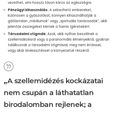
vezethet, ami hosszú távon káros az egészségre.
Pénzügyi kihasználás:
A sebezhető embereket,
különösen a gyászolókat, könnyen kihasználhatják a
gátlástalan „médiumok” vagy „spirituális tanácsadók”, akik
jelentős összegeket kérnek a hamis ígéretekért.
Társadalmi stigmák:
Azok, akik nyíltan beszélnek a
szellemidézésről vagy a paranormális élményeikről, gyakran
találkoznak a társadalmi stigmával, meg nem értéssel,
vagy akár kirekesztéssel a környezetük részéről.
„A szellemidézés kockázatai
nem csupán a láthatatlan
birodalomban rejlenek; a