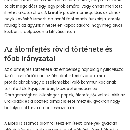
talált megoldást egy-egy problémára, vagy onnan merített
ihletet alkotásához. A kreatív problémamegoldás az álmok
egyik kevésbé ismert, de annál fontosabb funkciója, amely
rávilágít az agyunk hihetetlen kapacitására, hogy még alvás
közben is dolgozzon a kihívásainkon.
Az álomfejtés rövid története és
főbb irányzatai
Az álomfejtés története az emberiség hajnaláig nyúlik vissza.
Az ősi civilizációkban az álmokat isteni üzeneteknek,
próféciáknak vagy a szellemekkel való kommunikációnak
tekintették. Egyiptomban, Mezopotámiában és
Görögországban különleges papok, álomfejtők voltak, akik az
uralkodók és a köznép álmait is értelmezték, gyakran nagy
befolyással bírva a döntéshozatalra.
A Biblia is számos álomról tesz említést, amelyek gyakran
előrejelzéseket tartalmaznak, mint például József álmai a