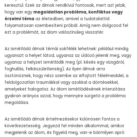
keresztül. Ezek az álmok rendkívül fontosak, mert azt jelzik,
hogy van egy
megoldatlan probléma, konfliktus vagy
érzelmi téma
az életedben, amivel a tudatalattid
folyamatosan szembesíteni próbál. Amíg nem dolgozod fel
ezt a problémát, az álom valószínűleg visszatér.
Az ismétlődő álmok témái sokfélék lehetnek: például mindig
ugyanazt a helyet látod, ugyanaz az üldöző jelenik meg, vagy
ugyanaz a helyzet ismétlődik meg (pl. késés egy vizsgáról,
foghullás, felkészületlenség). Az ilyen álmok arra
ösztönöznek, hogy nézz szembe az elfojtott félelmeiddel, a
feldolgozatlan traumákkal vagy azokkal a döntésekkel,
amelyeket halogatsz. Az álom ismétlődésének intenzitása
gyakran arányos azzal, hogy mennyire sürgető a probléma
megoldása.
Az ismétlődő álmok értelmezésekor különösen fontos a
következetesség. Jegyezd fel minden alkalommal, amikor
megjelenik az álom, és figyeld meg, van-e bármilyen apró