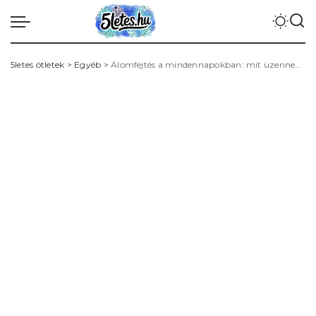
5letes ötletek
>
Egyéb
>
Álomfejtés a mindennapokban: mit üzennek az álomképek, és hogyan értelmezd őket tudatosan