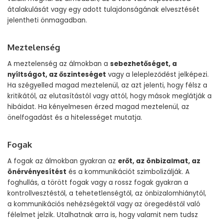
átalakulását vagy egy adott tulajdonságának elvesztését
jelentheti önmagadban.
Meztelenség
A meztelenség az álmokban a
sebezhetőséget, a
nyíltságot, az őszinteséget
vagy a lelepleződést jelképezi.
Ha szégyelled magad meztelenül, az azt jelenti, hogy félsz a
kritikától, az elutasítástól vagy attól, hogy mások meglátják a
hibáidat. Ha kényelmesen érzed magad meztelenül, az
önelfogadást és a hitelességet mutatja.
Fogak
A fogak az álmokban gyakran az
erőt, az önbizalmat, az
önérvényesítést
és a kommunikációt szimbolizálják. A
foghullás, a törött fogak vagy a rossz fogak gyakran a
kontrollvesztéstől, a tehetetlenségtől, az önbizalomhiánytól,
a kommunikációs nehézségektől vagy az öregedéstől való
félelmet jelzik. Utalhatnak arra is, hogy valamit nem tudsz