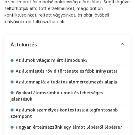
az önismeret és a belső bölcsesség eléréséhez. Segítségével
feltárhatjuk elfojtott érzelmeinket, megoldatlan
konfliktusainkat, rejtett vágyainkat, és akár jövőbeli
kihívásokra is felkészülhetünk.
Áttekintés
Az álmok világa: miért álmodunk?
Az álomfejtés rövid története és főbb irányzatai
Az álomnapló: a tudatos álomértelmezés alapja
Gyakori álomszimbólumok és lehetséges
jelentésük
Az álmok személyes kontextusa: a legfontosabb
szempont
Hogyan értelmezzünk egy álmot lépésről lépésre?