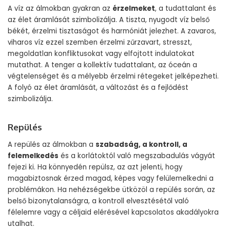
A víz az álmokban gyakran az
érzelmeket
, a tudattalant és
az élet áramlását szimbolizálja. A tiszta, nyugodt víz belső
békét, érzelmi tisztaságot és harmóniát jelezhet. A zavaros,
viharos víz ezzel szemben érzelmi zűrzavart, stresszt,
megoldatlan konfliktusokat vagy elfojtott indulatokat
mutathat. A tenger a kollektív tudattalant, az óceán a
végtelenséget és a mélyebb érzelmi rétegeket jelképezheti.
A folyó az élet áramlását, a változást és a fejlődést
szimbolizálja.
Repülés
A repülés az álmokban a
szabadság, a kontroll, a
felemelkedés
és a korlátoktól való megszabadulás vágyát
fejezi ki. Ha könnyedén repülsz, az azt jelenti, hogy
magabiztosnak érzed magad, képes vagy felülemelkedni a
problémákon. Ha nehézségekbe ütközöl a repülés során, az
belső bizonytalanságra, a kontroll elvesztésétől való
félelemre vagy a céljaid elérésével kapcsolatos akadályokra
utalhat.