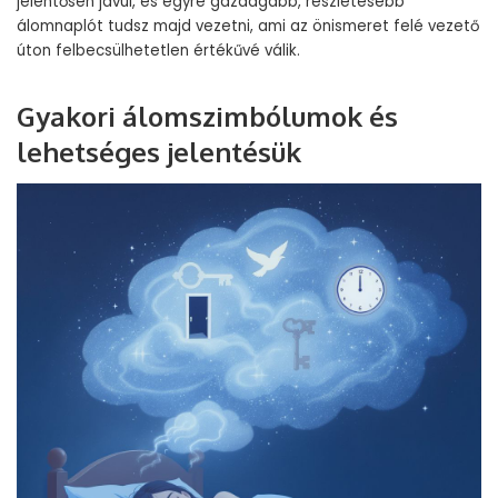
jelentősen javul, és egyre gazdagabb, részletesebb
álomnaplót tudsz majd vezetni, ami az önismeret felé vezető
úton felbecsülhetetlen értékűvé válik.
Gyakori álomszimbólumok és
lehetséges jelentésük