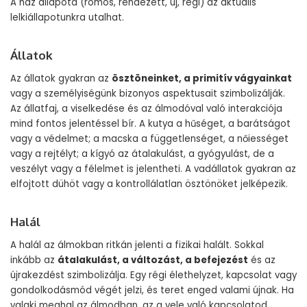
A ház állapota (romos, rendezett, új, régi) az aktuális
lelkiállapotunkra utalhat.
Állatok
Az állatok gyakran az
ösztöneinket, a primitív vágyainkat
vagy a személyiségünk bizonyos aspektusait szimbolizálják.
Az állatfaj, a viselkedése és az álmodóval való interakciója
mind fontos jelentéssel bír. A kutya a hűséget, a barátságot
vagy a védelmet; a macska a függetlenséget, a nőiességet
vagy a rejtélyt; a kígyó az átalakulást, a gyógyulást, de a
veszélyt vagy a félelmet is jelentheti. A vadállatok gyakran az
elfojtott dühöt vagy a kontrollálatlan ösztönöket jelképezik.
Halál
A halál az álmokban ritkán jelenti a fizikai halált. Sokkal
inkább az
átalakulást, a változást, a befejezést
és az
újrakezdést szimbolizálja. Egy régi élethelyzet, kapcsolat vagy
gondolkodásmód végét jelzi, és teret enged valami újnak. Ha
valaki meghal az álmodban, az a vele való kapcsolatod