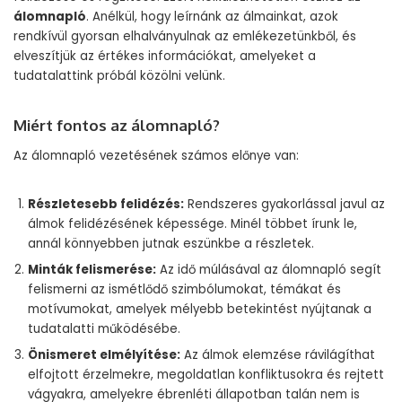
álomnapló
. Anélkül, hogy leírnánk az álmainkat, azok
rendkívül gyorsan elhalványulnak az emlékezetünkből, és
elveszítjük az értékes információkat, amelyeket a
tudatalattink próbál közölni velünk.
Miért fontos az álomnapló?
Az álomnapló vezetésének számos előnye van:
Részletesebb felidézés:
Rendszeres gyakorlással javul az
álmok felidézésének képessége. Minél többet írunk le,
annál könnyebben jutnak eszünkbe a részletek.
Minták felismerése:
Az idő múlásával az álomnapló segít
felismerni az ismétlődő szimbólumokat, témákat és
motívumokat, amelyek mélyebb betekintést nyújtanak a
tudatalatti működésébe.
Önismeret elmélyítése:
Az álmok elemzése rávilágíthat
elfojtott érzelmekre, megoldatlan konfliktusokra és rejtett
vágyakra, amelyekre ébrenléti állapotban talán nem is