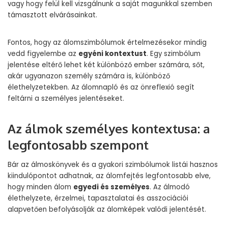
vagy hogy felül kell vizsgálnunk a saját magunkkal szemben
támasztott elvárásainkat.
Fontos, hogy az álomszimbólumok értelmezésekor mindig
vedd figyelembe az
egyéni kontextust
. Egy szimbólum
jelentése eltérő lehet két különböző ember számára, sőt,
akár ugyanazon személy számára is, különböző
élethelyzetekben. Az álomnapló és az önreflexió segít
feltárni a személyes jelentéseket.
Az álmok személyes kontextusa: a
legfontosabb szempont
Bár az álmoskönyvek és a gyakori szimbólumok listái hasznos
kiindulópontot adhatnak, az álomfejtés legfontosabb elve,
hogy minden álom
egyedi és személyes
. Az álmodó
élethelyzete, érzelmei, tapasztalatai és asszociációi
alapvetően befolyásolják az álomképek valódi jelentését.