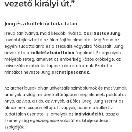
vezető királyi út.”
Jung és a kollektív tudattalan
Freud tanítványa, majd későbbi riválisa,
Carl Gustav Jung
,
továbbfejlesztette az álomfejtés elméletét. Míg Freud az
egyéni tudattalanra és a szexuális vágyakra fókuszált, Jung
bevezette a
kollektív tudattalan
fogalmát. Ez egy olyan
mélyebb réteg, amelyet az emberiség közös öröksége, az
univerzális minták és tapasztalatok alkotnak. Ezeket a
mintákat nevezte Jung
archetípusoknak
.
Az archetípusok olyan univerzális szimbólumok és motívumok,
amelyek a világ minden kultúrájában megjelennek, például az
Anya, az Apa, a Hős, az Árnyék, a Bölcs Öreg. Jung szerint az
álmok nem csupán elfojtott vágyak, hanem a kollektív
tudattalan üzenetei is, amelyek az
individuációt
, azaz a
személyiség egészségessé válását és kiteljesedését
szolgálják.