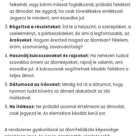
felkelnél, vagy bármi mással foglalkoznál, próbáld felidézni
az álmodat. Ne aggódj, ha csak töredékekre emlékszel.
Jegyezz le mindent, ami eszedbe jut.
Rögzítsd a részleteket:
Írd le a helyszínt, a szereplőket, a
cselekményt, a párbeszédeket, és ami a legfontosabb, az
érzéseket
. Hogyan érezted magad az álomban? Félelem,
öröm, szomorúság, zavarodottság?
Használj kulcsszavakat és rajzokat:
Ha nehezen tudod
szavakba önteni az álomképeket, rajzolj le valamit, ami
eszedbe jut. A kulcsszavak segíthetnek később felidézni a
teljes álmot.
Dátumozd az írásokat:
Mindig írd rá a dátumot, hogy
nyomon tudd követni az álmaid alakulását az idő
múlásával.
Ne ítélkezz:
Ne próbáld azonnal értelmezni az álmodat,
csak jegyezd le. Az elemzésre később kerül sor.
A rendszeres gyakorlással az álomfelidézés képessége