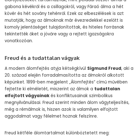
gabona kévékről és a csillagokról, vagy Fáraó álma a hét
kövér és hét sovány tehénről. Ezek az elbeszélések is azt
mutatják, hogy az álmoknak már évezredekkel ezelőtt is
komoly jelentőséget tulajdonítottak, és hiteles forrásnak
tekintették őket a jövőre vagy a rejtett igazságokra
vonatkozóan.
Freud és a tudattalan vágyak
A modern álomfejtés atyja kétségkívül
Sigmund Freud
, aki a
20. század elején forradalmasította az álmokról alkotott
képünket. 1899-ben megjelent „Álomfejtés” című művében
fejtette ki elméletét, miszerint az álmok a
tudattalan
elfojtott vágyainak
és konfliktusainak szimbolikus
megnyilvánulásai. Freud szerint minden álom vágyteljesítés,
még a rémálmok is, hiszen azok is valamilyen elfojtott
aggodalmat vagy félelmet hoznak felszínre.
Freud kétféle álomtartalmat különböztetett meg: