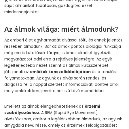
saját álmainkat tudatosan, gazdagítva ezzel
mindennapjainkat.
Az álmok világa: miért álmodunk?
Az emberi élet egyharmadát alvással tölti, és ennek jelentős
részében álmodunk. Bár az álmok pontos biológiai funkciója
még ma is kutatások tárgya, számos elmélet igyekszik
magyarázatot adni erre a rejtélyes jelenségre. Az egyik
legelterjedtebb nézet szerint az álmok kulcsszerepet
játszanak az
emlékek konszolidációjában
és a tanulási
folyamatokban. Az agyunk az alvás során rendezi és
dolgozza fel a nappal szerzett információkat, döntve arról,
mely emlékek kerüljenek a hosszú távú memóriába.
Emellett az álmok elengedhetetlenek az
érzelmi
szabályozáshoz
. A REM (Rapid Eye Movement)
alvásfázisban, amikor a legélénkebben álmodunk, az agyunk
amygdala nevű része, amely az érzelmek feldolgozásáért