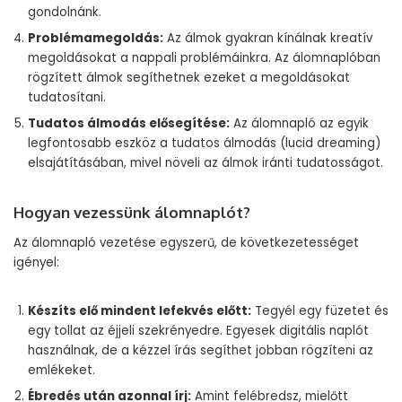
gondolnánk.
Problémamegoldás:
Az álmok gyakran kínálnak kreatív
megoldásokat a nappali problémáinkra. Az álomnaplóban
rögzített álmok segíthetnek ezeket a megoldásokat
tudatosítani.
Tudatos álmodás elősegítése:
Az álomnapló az egyik
legfontosabb eszköz a tudatos álmodás (lucid dreaming)
elsajátításában, mivel növeli az álmok iránti tudatosságot.
Hogyan vezessünk álomnaplót?
Az álomnapló vezetése egyszerű, de következetességet
igényel:
Készíts elő mindent lefekvés előtt:
Tegyél egy füzetet és
egy tollat az éjjeli szekrényedre. Egyesek digitális naplót
használnak, de a kézzel írás segíthet jobban rögzíteni az
emlékeket.
Ébredés után azonnal írj:
Amint felébredsz, mielőtt