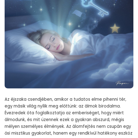
Az éjszaka csendjében, amikor a tudatos elme pihenni tér,
egy másik világ nyílik meg előttünk: az álmok birodalma.
Évezredek óta foglalkoztatja az emberiséget, hogy miért
álmodunk, és mit üzennek ezek a gyakran abszurd, mégis
mélyen személyes élmények. Az álomfejtés nem csupán egy
ősi misztikus gyakorlat, hanem egy rendkívül hatékony eszköz