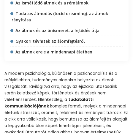
Az ismétlődő álmok és a rémálmok
Tudatos álmodás (lucid dreaming): az álmok
irányítása
Az álmok és az önismeret: a fejlődés útja
Gyakori tévhitek az álomfejtésről
Az álmok ereje a mindennapi életben
A modern pszichológia, különösen a pszichoanalízis és a
mélylélektan, tudományos alapokra helyezte az álmok
vizsgálatát, rávilágítva arra, hogy az éjszakai utazásaink
során keletkező képek, történetek és érzések nem
véletlenszerűek. Ellenkezőleg, a
tudatalatti
kommunikációjának
komplex formái, melyek a mindennapi
életünk stresszét, örömeit, félelmeit és reményeit tükrözik. Ez
a cikk arra vállalkozik, hogy bemutassa az álomfejtés alapjait,
a leggyakoribb álomképek lehetséges jelentéseit, és
gyakorlati útmutatót adjon ahhoz, hogyan értelmezhetjük