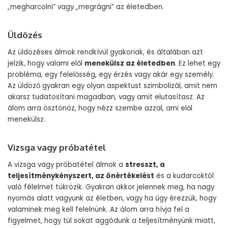
„megharcolni” vagy „megrágni” az életedben.
Üldözés
Az üldözéses álmok rendkívül gyakoriak, és általában azt
jelzik, hogy valami elől
menekülsz az életedben
. Ez lehet egy
probléma, egy felelősség, egy érzés vagy akár egy személy.
Az üldöző gyakran egy olyan aspektust szimbolizál, amit nem
akarsz tudatosítani magadban, vagy amit elutasítasz. Az
álom arra ösztönöz, hogy nézz szembe azzal, ami elől
menekülsz.
Vizsga vagy próbatétel
A vizsga vagy próbatétel álmok a
stresszt, a
teljesítménykényszert, az önértékelést
és a kudarcoktól
való félelmet tükrözik. Gyakran akkor jelennek meg, ha nagy
nyomás alatt vagyunk az életben, vagy ha úgy érezzük, hogy
valaminek meg kell felelnünk. Az álom arra hívja fel a
figyelmet, hogy túl sokat aggódunk a teljesítményünk miatt,