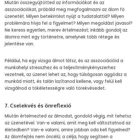
Miután összegyűjtötted az információkat és az
asszociációkat, próbáld meg megfogalmazni az álom fő
üzenetét. Milyen betekintést nyújt a tudatalattid? Milyen
problémára hívja fel a figyelmet? Milyen megoldást javasol?
Ne keress egyetlen, merev értelmezést; inkább gondolj az
álomra mint egy történetre, amelynek több rétege és
jelentése van.
Például, ha egy vizsga álmot látsz, és az asszociációid a
munkahelyi stresszhez és a teljesítménykényszerhez
vezetnek, az üzenet lehet az, hogy túlságosan aggódsz a
munkád miatt, és talán lazítanod kellene, vagy felül kell
vizsgálnod a tökéletességre való törekvésedet.
7. Cselekvés és önreflexió
Miután értelmezted az álmodat, gondold végig, mit tehetsz
az üzenetével. Van-e valami, amit meg kell változtatnod az
életedben? Van-e valami, amire jobban oda kell figyelned?
Az álomfejtés nem öncélú; a célja, hogy segítsen a