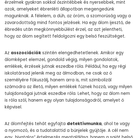
érzelmek gyakran sokkal őszintébbek és nyersebbek, mint
azok, amelyeket ébrenléti állapotban megengedünk
magunknak. A félelem, a düh, az öröm, a szomorúság vagy a
zavarodottság mind fontos jelzések. Ha egy álom ijesztő, de
ébredés után megkönnyebbülést érzel, az azt jelentheti,
hogy az álom segített feldolgozni egy belső feszültséget.
Az
asszociációk
szintén elengedhetetlenek. Amikor egy
álomképet elemzel, gondold végig, milyen gondolatok,
emlékek, érzések jutnak eszedbe róla. Például, ha egy régi
iskolatársad jelenik meg az álmodban, ne csak az ő
személyére fókuszálj, hanem arra is, mit szimbolizál
számodra az illető, milyen emlékek fűznek hozzá, vagy milyen
tulajdonságai jutnak eszedbe róla. Lehet, hogy az álom nem
is róla szól, hanem egy olyan tulajdonságodról, amelyet ő
képvisel.
Az álomfejtés tehát egyfajta
detektívmunka
, ahol te vagy
a nyomozó, és a tudatalattid a bűnjelek gyűjtője. A cél nem
egy „hivatalos” értelmezés megtalálása, hanem a saját belső