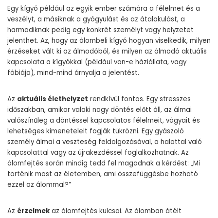
Egy kígyó például az egyik ember számára a félelmet és a
veszélyt, a másiknak a gyógyulást és az átalakulást, a
harmadiknak pedig egy konkrét személyt vagy helyzetet
jelenthet. Az, hogy az álombeli kígyó hogyan viselkedik, milyen
érzéseket vált ki az álmodóból, és milyen az álmodó aktuális
kapcsolata a kígyókkal (például van-e háziállata, vagy
fóbiája), mind-mind árnyalja a jelentést.
Az
aktuális élethelyzet
rendkívül fontos. Egy stresszes
időszakban, amikor valaki nagy döntés előtt áll, az álmai
valószínűleg a döntéssel kapcsolatos félelmeit, vágyait és
lehetséges kimeneteleit fogják tükrözni. Egy gyászoló
személy álmai a veszteség feldolgozásával, a halottal való
kapcsolattal vagy az újrakezdéssel foglalkozhatnak. Az
álomfejtés során mindig tedd fel magadnak a kérdést: „Mi
történik most az életemben, ami összefüggésbe hozható
ezzel az álommal?”
Az
érzelmek
az álomfejtés kulcsai. Az álomban átélt