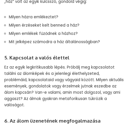
„ház” volt az egyik kulcsszó, gondold végig:
Milyen házra emlékeztet?
Milyen érzéseket kelt benned a ház?
Milyen emlékek fűződnek a házhoz?
Mit jelképez számodra a ház általánosságban?
5. Kapcsolat a valós élettel
Ez az egyik legkritikusabb lépés. Próbálj meg kapcsolatot
találni az álomképek és a jelenlegi élethelyzeted,
problémáid, kapcsolataid vagy vágyaid között. Milyen aktuális
események, gondolatok vagy érzelmek jutnak eszedbe az
álom kapcsán? Van-e valami, amin most dolgozol, vagy ami
aggaszt? Az álmok gyakran metaforikusan tükrözik a
valóságot.
6. Az álom üzenetének megfogalmazása