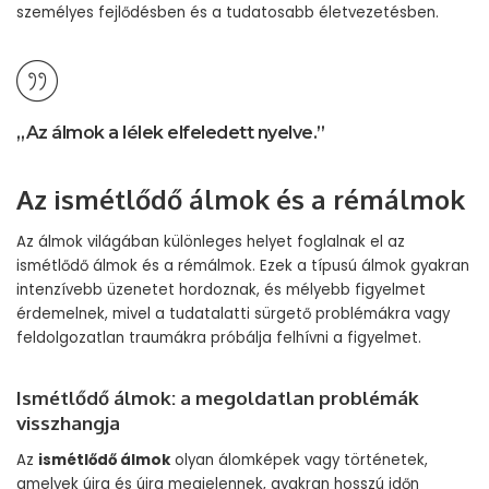
személyes fejlődésben és a tudatosabb életvezetésben.
„Az álmok a lélek elfeledett nyelve.”
Az ismétlődő álmok és a rémálmok
Az álmok világában különleges helyet foglalnak el az
ismétlődő álmok és a rémálmok. Ezek a típusú álmok gyakran
intenzívebb üzenetet hordoznak, és mélyebb figyelmet
érdemelnek, mivel a tudatalatti sürgető problémákra vagy
feldolgozatlan traumákra próbálja felhívni a figyelmet.
Ismétlődő álmok: a megoldatlan problémák
visszhangja
Az
ismétlődő álmok
olyan álomképek vagy történetek,
amelyek újra és újra megjelennek, gyakran hosszú időn