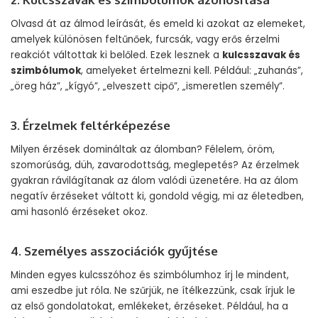
Olvasd át az álmod leírását, és emeld ki azokat az elemeket,
amelyek különösen feltűnőek, furcsák, vagy erős érzelmi
reakciót váltottak ki belőled. Ezek lesznek a
kulcsszavak és
szimbólumok
, amelyeket értelmezni kell. Például: „zuhanás”,
„öreg ház”, „kígyó”, „elveszett cipő”, „ismeretlen személy”.
3. Érzelmek feltérképezése
Milyen érzések domináltak az álomban? Félelem, öröm,
szomorúság, düh, zavarodottság, meglepetés? Az érzelmek
gyakran rávilágítanak az álom valódi üzenetére. Ha az álom
negatív érzéseket váltott ki, gondold végig, mi az életedben,
ami hasonló érzéseket okoz.
4. Személyes asszociációk gyűjtése
Minden egyes kulcsszóhoz és szimbólumhoz írj le mindent,
ami eszedbe jut róla. Ne szűrjük, ne ítélkezzünk, csak írjuk le
az első gondolatokat, emlékeket, érzéseket. Például, ha a