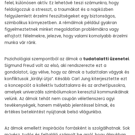
felel, különösen aktív. Ez lehetővé teszi számunkra, hogy
feldolgozzuk a stresszt, a traumákat és a napközben
felgyülemlett érzelmi feszültségeket egy biztonságos,
szimbolikus környezetben. A rémálmok például gyakran
figyelmeztetnek minket megoldatlan problémákra vagy
elfojtott félelmekre, jelezve, hogy valami komolyabb érzelmi
munka vár ránk.
Pszichológiai szempontból az álmok a
tudatalatti üzenetei
.
Sigmund Freud volt az első, aki rendszerezte ezt a
gondolatot, úgy vélve, hogy az álmok a tudattalan vágyak és
konfliktusok „királyi útja”. Később Carl Jung kiterjesztette ezt
a koncepciót a kollektív tudattalanra és az archetípusokra,
amelyek univerzális szimbólumokon keresztül kommunikálnak
velünk. Az álmok tehát nem csupán véletlenszerű agyi
tevékenységek, hanem mélyebb jelentéssel bírnak, és
értékes betekintést nyújtanak belső világunkba.
Az álmok emellett inspirációs forrásként is szolgálhatnak. Sok
művész, tudós és feltaláló számolt be arról, hogy álmukban