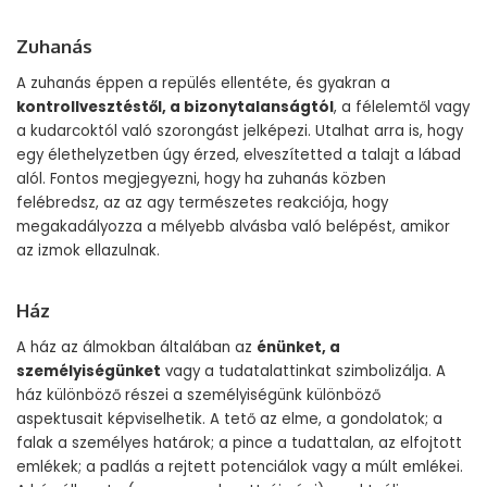
Zuhanás
A zuhanás éppen a repülés ellentéte, és gyakran a
kontrollvesztéstől, a bizonytalanságtól
, a félelemtől vagy
a kudarcoktól való szorongást jelképezi. Utalhat arra is, hogy
egy élethelyzetben úgy érzed, elveszítetted a talajt a lábad
alól. Fontos megjegyezni, hogy ha zuhanás közben
felébredsz, az az agy természetes reakciója, hogy
megakadályozza a mélyebb alvásba való belépést, amikor
az izmok ellazulnak.
Ház
A ház az álmokban általában az
énünket, a
személyiségünket
vagy a tudatalattinkat szimbolizálja. A
ház különböző részei a személyiségünk különböző
aspektusait képviselhetik. A tető az elme, a gondolatok; a
falak a személyes határok; a pince a tudattalan, az elfojtott
emlékek; a padlás a rejtett potenciálok vagy a múlt emlékei.