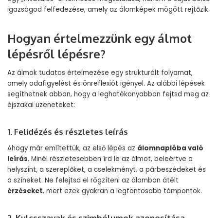
igazságod felfedezése, amely az álomképek mögött rejtőzik.
Hogyan értelmezzünk egy álmot
lépésről lépésre?
Az álmok tudatos értelmezése egy strukturált folyamat,
amely odafigyelést és önreflexiót igényel. Az alábbi lépések
segíthetnek abban, hogy a leghatékonyabban fejtsd meg az
éjszakai üzeneteket:
1. Felidézés és részletes leírás
Ahogy már említettük, az első lépés az
álomnaplóba való
leírás
. Minél részletesebben írd le az álmot, beleértve a
helyszínt, a szereplőket, a cselekményt, a párbeszédeket és
a színeket. Ne felejtsd el rögzíteni az álomban átélt
érzéseket
, mert ezek gyakran a legfontosabb támpontok.
2. Kulcsszavak és szimbólumok azonosítása