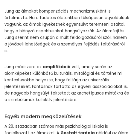
Jung az álmokat kompenzációs mechanizmusként is
értelmezte. Ha a tudatos életünkben túlságosan egyoldalúak
vagyunk, az álmok igyekeznek egyensúlyt teremteni azáltal,
hogy a hiányzó aspektusokat hangsúlyozzák. Az álomfejtés
Jung szerint nem csupán a múlt feldolgozásáról szól, hanem
a jövőbeli lehetőségek és a személyes fejlődés feltárásáról
is.
Jung módszere az
amplifikáció
volt, amely során az
álomképeket különböző kulturális, mitológiai és történelmi
kontextusokba helyezte, hogy feltárja az univerzális
jelentéseket. Fontosnak tartotta az egyéni asszociációkat is,
de nagyobb hangsúlyt fektetett az archetípusos mintákra és
a szimbólumok kollektív jelentésére.
Egyéb modern megközelítések
A 20. században számos más pszichológiai iskola is
foglalkozott az álmokkal. A
Gestalt terápia
például az álom