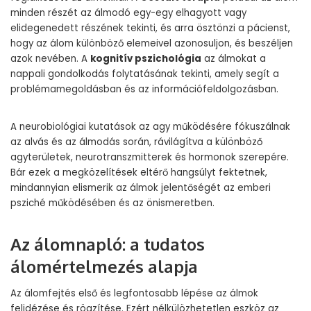
minden részét az álmodó egy-egy elhagyott vagy
elidegenedett részének tekinti, és arra ösztönzi a pácienst,
hogy az álom különböző elemeivel azonosuljon, és beszéljen
azok nevében. A
kognitív pszichológia
az álmokat a
nappali gondolkodás folytatásának tekinti, amely segít a
problémamegoldásban és az információfeldolgozásban.
A neurobiológiai kutatások az agy működésére fókuszálnak
az alvás és az álmodás során, rávilágítva a különböző
agyterületek, neurotranszmitterek és hormonok szerepére.
Bár ezek a megközelítések eltérő hangsúlyt fektetnek,
mindannyian elismerik az álmok jelentőségét az emberi
psziché működésében és az önismeretben.
Az álomnapló: a tudatos
álomértelmezés alapja
Az álomfejtés első és legfontosabb lépése az álmok
felidézése és rögzítése. Ezért nélkülözhetetlen eszköz az