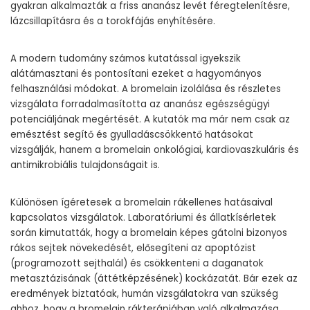
gyakran alkalmazták a friss ananász levét féregtelenítésre,
lázcsillapításra és a torokfájás enyhítésére.
A modern tudomány számos kutatással igyekszik
alátámasztani és pontosítani ezeket a hagyományos
felhasználási módokat. A bromelain izolálása és részletes
vizsgálata forradalmasította az ananász egészségügyi
potenciáljának megértését. A kutatók ma már nem csak az
emésztést segítő és gyulladáscsökkentő hatásokat
vizsgálják, hanem a bromelain onkológiai, kardiovaszkuláris és
antimikrobiális tulajdonságait is.
Különösen ígéretesek a bromelain rákellenes hatásaival
kapcsolatos vizsgálatok. Laboratóriumi és állatkísérletek
során kimutatták, hogy a bromelain képes gátolni bizonyos
rákos sejtek növekedését, elősegíteni az apoptózist
(programozott sejthalál) és csökkenteni a daganatok
metasztázisának (áttétképzésének) kockázatát. Bár ezek az
eredmények biztatóak, humán vizsgálatokra van szükség
ahhoz, hogy a bromelain rákterápiában való alkalmazása