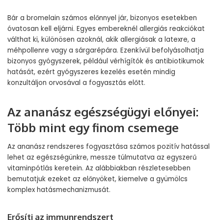
Bár a bromelain számos előnnyel jár, bizonyos esetekben
óvatosan kell eljárni. Egyes embereknél allergiás reakciókat
válthat ki, különösen azoknál, akik allergiásak a latexre, a
méhpollenre vagy a sárgarépára. Ezenkívül befolyásolhatja
bizonyos gyógyszerek, például vérhígítók és antibiotikumok
hatását, ezért gyógyszeres kezelés esetén mindig
konzultáljon orvosával a fogyasztás előtt.
Az ananász egészségügyi előnyei:
Több mint egy finom csemege
Az ananász rendszeres fogyasztása számos pozitív hatással
lehet az egészségünkre, messze túlmutatva az egyszerű
vitaminpótlás keretein. Az alábbiakban részletesebben
bemutatjuk ezeket az előnyöket, kiemelve a gyümölcs
komplex hatásmechanizmusát.
Erősíti az immunrendszert