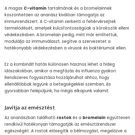
A magas
C-vitamin
tartalmának és a bromelainnek
köszönhetően az ananász kiválóan támogatja az
immunrendszert. A C-vitamin serkenti a fehérvérsejtek
termelődését, amelyek kulcsfontosságúak a kórokozók elleni
védekezésben. A bromelain pedig, mint már említettük,
modulálja az immunválaszt, segítve a szervezetet a
hatékonyabb védekezésben a vírusok és baktériumok ellen.
Ez a kombinált hatás különösen hasznos lehet a hideg
időszakokban, amikor a megfázás és influenza gyakori.
Rendszeres fogyasztása hozzájárulhat ahhoz, hogy
ellenállóbbak legyünk a betegségekkel szemben, és
gyorsabban felépüljünk, ha mégis elkapunk valamit.
Javítja az emésztést
Az ananászban található
rostok
és a
bromelain
együttesen
rendkívül hatékonyan támogatják az emésztőrendszer
egészségét. A rostok elősegítik a bélmozgást, megelőzve a