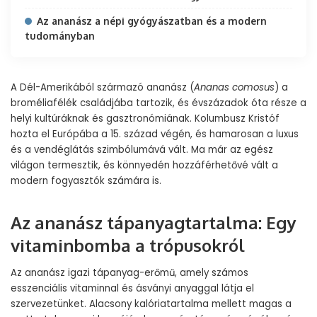
Az ananász a népi gyógyászatban és a modern
tudományban
A Dél-Amerikából származó ananász (
Ananas comosus
) a
broméliafélék családjába tartozik, és évszázadok óta része a
helyi kultúráknak és gasztronómiának. Kolumbusz Kristóf
hozta el Európába a 15. század végén, és hamarosan a luxus
és a vendéglátás szimbólumává vált. Ma már az egész
világon termesztik, és könnyedén hozzáférhetővé vált a
modern fogyasztók számára is.
Az ananász tápanyagtartalma: Egy
vitaminbomba a trópusokról
Az ananász igazi tápanyag-erőmű, amely számos
esszenciális vitaminnal és ásványi anyaggal látja el
szervezetünket. Alacsony kalóriatartalma mellett magas a