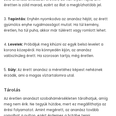
éretten is zöld marad, ezért az illat a megbízhatóbb jel.
3.
Tapintás:
Enyhén nyomkodva az ananász héját, az érett
gyümölcs enyhe rugalmasságot mutat. Ha túl kemény,
éretlen, ha túl puha, akkor már túlérett vagy romlott lehet.
4.
Levelek:
Próbáljuk meg kihúzni az egyik belső levelet a
korona közepéről. Ha könnyedén kijön, az ananász
valószínűleg érett. Ha szorosan tartja, még éretlen.
5.
Súly:
Az érett ananász a méretéhez képest nehéznek
érződik, ami a magas víztartalomra utal.
Tárolás
Az éretlen ananászt szobahőmérsékleten tárolhatjuk, amíg
meg nem érik. Ne tegyük hűtőbe, mert ez megállíthatja az
érési folyamatot. Amint megérett, az ananász tovább
romolhat a pulton, ezért érdemes a hűtőbe tenni.