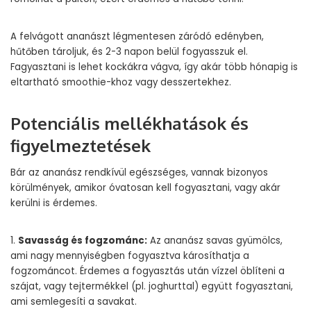
A felvágott ananászt légmentesen záródó edényben,
hűtőben tároljuk, és 2-3 napon belül fogyasszuk el.
Fagyasztani is lehet kockákra vágva, így akár több hónapig is
eltartható smoothie-khoz vagy desszertekhez.
Potenciális mellékhatások és
figyelmeztetések
Bár az ananász rendkívül egészséges, vannak bizonyos
körülmények, amikor óvatosan kell fogyasztani, vagy akár
kerülni is érdemes.
1.
Savasság és fogzománc:
Az ananász savas gyümölcs,
ami nagy mennyiségben fogyasztva károsíthatja a
fogzománcot. Érdemes a fogyasztás után vízzel öblíteni a
szájat, vagy tejtermékkel (pl. joghurttal) együtt fogyasztani,
ami semlegesíti a savakat.