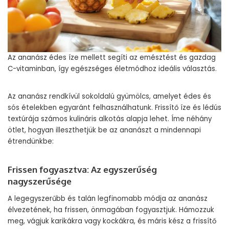
Az ananász édes íze mellett segíti az emésztést és gazdag
C-vitaminban, így egészséges életmódhoz ideális választás.
Az ananász rendkívül sokoldalú gyümölcs, amelyet édes és
sós ételekben egyaránt felhasználhatunk. Frissítő íze és lédús
textúrája számos kulináris alkotás alapja lehet. Íme néhány
ötlet, hogyan illeszthetjük be az ananászt a mindennapi
étrendünkbe:
Frissen fogyasztva: Az egyszerűség
nagyszerűsége
A legegyszerűbb és talán legfinomabb módja az ananász
élvezetének, ha frissen, önmagában fogyasztjuk. Hámozzuk
meg, vágjuk karikákra vagy kockákra, és máris kész a frissítő