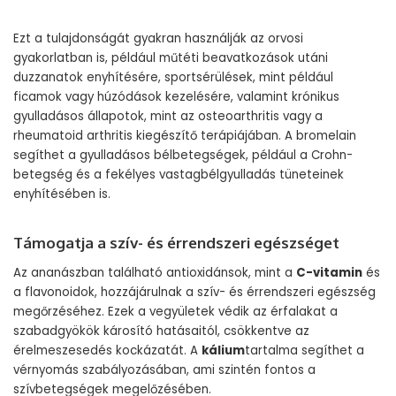
Ezt a tulajdonságát gyakran használják az orvosi
gyakorlatban is, például műtéti beavatkozások utáni
duzzanatok enyhítésére, sportsérülések, mint például
ficamok vagy húzódások kezelésére, valamint krónikus
gyulladásos állapotok, mint az osteoarthritis vagy a
rheumatoid arthritis kiegészítő terápiájában. A bromelain
segíthet a gyulladásos bélbetegségek, például a Crohn-
betegség és a fekélyes vastagbélgyulladás tüneteinek
enyhítésében is.
Támogatja a szív- és érrendszeri egészséget
Az ananászban található antioxidánsok, mint a
C-vitamin
és
a flavonoidok, hozzájárulnak a szív- és érrendszeri egészség
megőrzéséhez. Ezek a vegyületek védik az érfalakat a
szabadgyökök károsító hatásaitól, csökkentve az
érelmeszesedés kockázatát. A
kálium
tartalma segíthet a
vérnyomás szabályozásában, ami szintén fontos a
szívbetegségek megelőzésében.