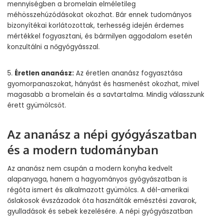
mennyiségben a bromelain elméletileg
méhösszehúzódásokat okozhat. Bár ennek tudományos
bizonyítékai korlátozottak, terhesség idején érdemes
mértékkel fogyasztani, és bármilyen aggodalom esetén
konzultálni a nőgyógyásszal.
5.
Éretlen ananász:
Az éretlen ananász fogyasztása
gyomorpanaszokat, hányást és hasmenést okozhat, mivel
magasabb a bromelain és a savtartalma. Mindig válasszunk
érett gyümölcsöt.
Az ananász a népi gyógyászatban
és a modern tudományban
Az ananász nem csupán a modern konyha kedvelt
alapanyaga, hanem a hagyományos gyógyászatban is
régóta ismert és alkalmazott gyümölcs. A dél-amerikai
őslakosok évszázadok óta használták emésztési zavarok,
gyulladások és sebek kezelésére. A népi gyógyászatban