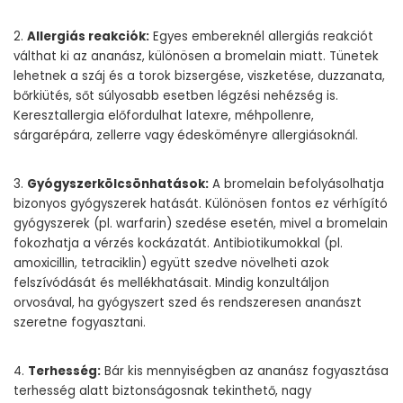
2.
Allergiás reakciók:
Egyes embereknél allergiás reakciót
válthat ki az ananász, különösen a bromelain miatt. Tünetek
lehetnek a száj és a torok bizsergése, viszketése, duzzanata,
bőrkiütés, sőt súlyosabb esetben légzési nehézség is.
Keresztallergia előfordulhat latexre, méhpollenre,
sárgarépára, zellerre vagy édesköményre allergiásoknál.
3.
Gyógyszerkölcsönhatások:
A bromelain befolyásolhatja
bizonyos gyógyszerek hatását. Különösen fontos ez vérhígító
gyógyszerek (pl. warfarin) szedése esetén, mivel a bromelain
fokozhatja a vérzés kockázatát. Antibiotikumokkal (pl.
amoxicillin, tetraciklin) együtt szedve növelheti azok
felszívódását és mellékhatásait. Mindig konzultáljon
orvosával, ha gyógyszert szed és rendszeresen ananászt
szeretne fogyasztani.
4.
Terhesség:
Bár kis mennyiségben az ananász fogyasztása
terhesség alatt biztonságosnak tekinthető, nagy