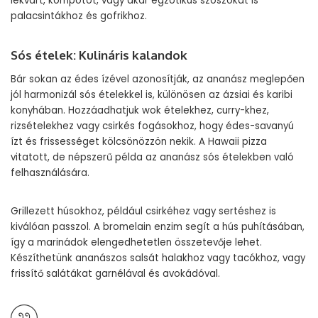
lekvárt, kompótot, vagy akár egzotikus szószokat is
palacsintákhoz és gofrikhoz.
Sós ételek: Kulináris kalandok
Bár sokan az édes ízével azonosítják, az ananász meglepően
jól harmonizál sós ételekkel is, különösen az ázsiai és karibi
konyhában. Hozzáadhatjuk wok ételekhez, curry-khez,
rizsételekhez vagy csirkés fogásokhoz, hogy édes-savanyú
ízt és frissességet kölcsönözzön nekik. A Hawaii pizza
vitatott, de népszerű példa az ananász sós ételekben való
felhasználására.
Grillezett húsokhoz, például csirkéhez vagy sertéshez is
kiválóan passzol. A bromelain enzim segít a hús puhításában,
így a marinádok elengedhetetlen összetevője lehet.
Készíthetünk ananászos salsát halakhoz vagy tacókhoz, vagy
frissítő salátákat garnélával és avokádóval.