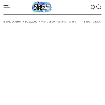
5letes ötletek
>
Egészség
>
Miért érdemes ananászt enni? Tápanyagok, bromelain és felhasználási ötletek