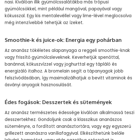
nasi. Kiválóan illik gyümölcssalátákba más trópusi
gyümölcsökkel, mint például mangóval, papayával vagy
kókusszal. Egy kis mentalevéllel vagy lime-lével meglocsolva
még intenzívebbé tehetjük az ízeket.
Smoothie-k és juice-ok: Energia egy pohárban
Az ananász tökéletes alapanyaga a reggeli smoothie-knak
vagy frissítő gyümölcsleveknek. Keverhetjük spenóttal,
banánnal, kókuszvízzel vagy joghurttal egy tápláló és
energizáló italhoz. A bromelain segít a tápanyagok jobb
felszívódásában, így maximalizálhatjuk a bevitt vitaminok és
ásványi anyagok hasznosulását.
Édes fogások: Desszertek és sütemények
Az ananász természetes édessége kiválóan alkalmassá teszi
desszertekhez. Gondoljunk csak a klasszikus ananászos
süteményre, a fordított ananásztortára, vagy egy egyszerű
grillezett ananászra vaníliafagyival. Elkészíthetünk belőle