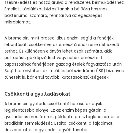
székrekedést és hozzájárulva a rendszeres bélműködéshez.
Emellett táplálékot biztosítanak a bélflóra hasznos
baktériumai számára, fenntartva az egészséges
mikrobiomot.
A bromelain, mint proteolitikus enzim, segíti a fehérjék
lebontását, csökkentve az emésztőrendszerre nehezedő
terhet. Ez különösen előnyös lehet azok számára, akik
puffadást, gázképződést vagy nehéz emésztést
tapasztalnak fehérjében gazdag ételek fogyasztása után.
Segíthet enyhíteni az irritábilis bél szindróma (IBS) bizonyos
tüneteit is, bár erről további kutatások szükségesek.
Csökkenti a gyulladásokat
A bromelain gyulladáscsökkentő hatása az egyik
legjelentősebb előnye. Ez az enzim képes gátolni a
gyulladásos mediátorok, például a prosztaglandinok és a
bradikinin termelődését. Ezáltal csökkenti a fájdalmat,
duzzanatot és a gyulladás egyéb tüneteit.