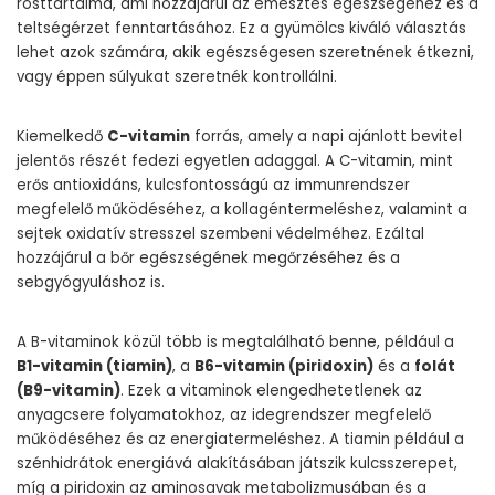
rosttartalma, ami hozzájárul az emésztés egészségéhez és a
teltségérzet fenntartásához. Ez a gyümölcs kiváló választás
lehet azok számára, akik egészségesen szeretnének étkezni,
vagy éppen súlyukat szeretnék kontrollálni.
Kiemelkedő
C-vitamin
forrás, amely a napi ajánlott bevitel
jelentős részét fedezi egyetlen adaggal. A C-vitamin, mint
erős antioxidáns, kulcsfontosságú az immunrendszer
megfelelő működéséhez, a kollagéntermeléshez, valamint a
sejtek oxidatív stresszel szembeni védelméhez. Ezáltal
hozzájárul a bőr egészségének megőrzéséhez és a
sebgyógyuláshoz is.
A B-vitaminok közül több is megtalálható benne, például a
B1-vitamin (tiamin)
, a
B6-vitamin (piridoxin)
és a
folát
(B9-vitamin)
. Ezek a vitaminok elengedhetetlenek az
anyagcsere folyamatokhoz, az idegrendszer megfelelő
működéséhez és az energiatermeléshez. A tiamin például a
szénhidrátok energiává alakításában játszik kulcsszerepet,
míg a piridoxin az aminosavak metabolizmusában és a