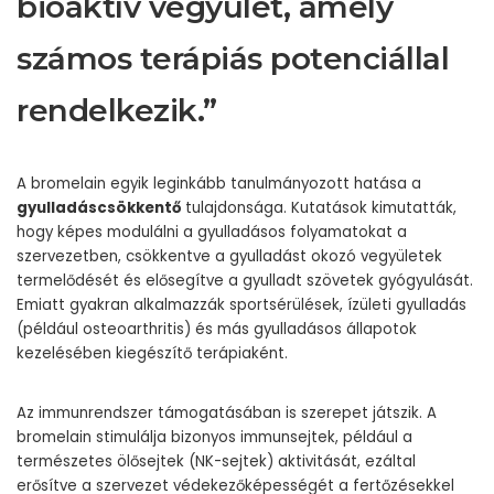
bioaktív vegyület, amely
számos terápiás potenciállal
rendelkezik.”
A bromelain egyik leginkább tanulmányozott hatása a
gyulladáscsökkentő
tulajdonsága. Kutatások kimutatták,
hogy képes modulálni a gyulladásos folyamatokat a
szervezetben, csökkentve a gyulladást okozó vegyületek
termelődését és elősegítve a gyulladt szövetek gyógyulását.
Emiatt gyakran alkalmazzák sportsérülések, ízületi gyulladás
(például osteoarthritis) és más gyulladásos állapotok
kezelésében kiegészítő terápiaként.
Az immunrendszer támogatásában is szerepet játszik. A
bromelain stimulálja bizonyos immunsejtek, például a
természetes ölősejtek (NK-sejtek) aktivitását, ezáltal
erősítve a szervezet védekezőképességét a fertőzésekkel