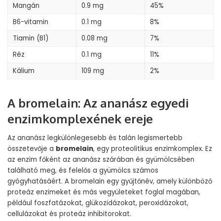
Mangán
0.9 mg
45%
B6-vitamin
0.1 mg
8%
Tiamin (B1)
0.08 mg
7%
Réz
0.1 mg
11%
Kálium
109 mg
2%
A bromelain: Az ananász egyedi
enzimkomplexének ereje
Az ananász legkülönlegesebb és talán legismertebb
összetevője a
bromelain
, egy proteolitikus enzimkomplex. Ez
az enzim főként az ananász szárában és gyümölcsében
található meg, és felelős a gyümölcs számos
gyógyhatásáért. A bromelain egy gyűjtőnév, amely különböző
proteáz enzimeket és más vegyületeket foglal magában,
például foszfatázokat, glükozidázokat, peroxidázokat,
cellulázokat és proteáz inhibitorokat.