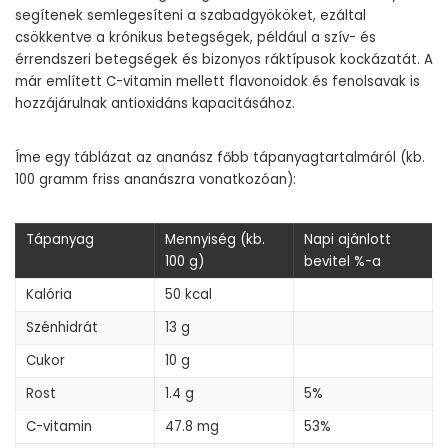
segítenek semlegesíteni a szabadgyököket, ezáltal
csökkentve a krónikus betegségek, például a szív- és
érrendszeri betegségek és bizonyos ráktípusok kockázatát. A
már említett C-vitamin mellett flavonoidok és fenolsavak is
hozzájárulnak antioxidáns kapacitásához.
Íme egy táblázat az ananász főbb tápanyagtartalmáról (kb.
100 gramm friss ananászra vonatkozóan):
Tápanyag
Mennyiség (kb.
Napi ajánlott
100 g)
bevitel %-a
Kalória
50 kcal
Szénhidrát
13 g
Cukor
10 g
Rost
1.4 g
5%
C-vitamin
47.8 mg
53%