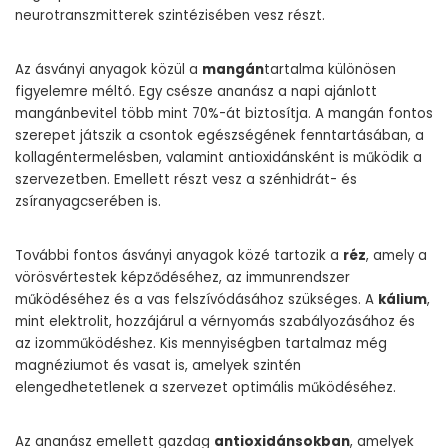
neurotranszmitterek szintézisében vesz részt.
Az ásványi anyagok közül a
mangán
tartalma különösen
figyelemre méltó. Egy csésze ananász a napi ajánlott
mangánbevitel több mint 70%-át biztosítja. A mangán fontos
szerepet játszik a csontok egészségének fenntartásában, a
kollagéntermelésben, valamint antioxidánsként is működik a
szervezetben. Emellett részt vesz a szénhidrát- és
zsíranyagcserében is.
További fontos ásványi anyagok közé tartozik a
réz
, amely a
vörösvértestek képződéséhez, az immunrendszer
működéséhez és a vas felszívódásához szükséges. A
kálium
,
mint elektrolit, hozzájárul a vérnyomás szabályozásához és
az izomműködéshez. Kis mennyiségben tartalmaz még
magnéziumot és vasat is, amelyek szintén
elengedhetetlenek a szervezet optimális működéséhez.
Az ananász emellett gazdag
antioxidánsokban
, amelyek