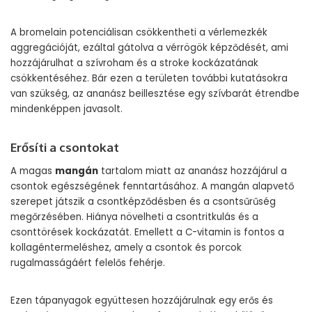
A bromelain potenciálisan csökkentheti a vérlemezkék
aggregációját, ezáltal gátolva a vérrögök képződését, ami
hozzájárulhat a szívroham és a stroke kockázatának
csökkentéséhez. Bár ezen a területen további kutatásokra
van szükség, az ananász beillesztése egy szívbarát étrendbe
mindenképpen javasolt.
Erősíti a csontokat
A magas
mangán
tartalom miatt az ananász hozzájárul a
csontok egészségének fenntartásához. A mangán alapvető
szerepet játszik a csontképződésben és a csontsűrűség
megőrzésében. Hiánya növelheti a csontritkulás és a
csonttörések kockázatát. Emellett a C-vitamin is fontos a
kollagéntermeléshez, amely a csontok és porcok
rugalmasságáért felelős fehérje.
Ezen tápanyagok együttesen hozzájárulnak egy erős és