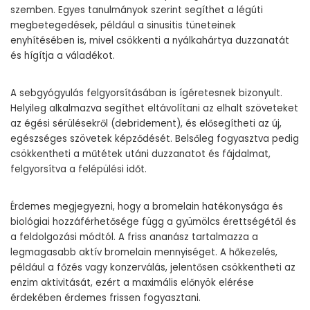
szemben. Egyes tanulmányok szerint segíthet a légúti
megbetegedések, például a sinusitis tüneteinek
enyhítésében is, mivel csökkenti a nyálkahártya duzzanatát
és hígítja a váladékot.
A sebgyógyulás felgyorsításában is ígéretesnek bizonyult.
Helyileg alkalmazva segíthet eltávolítani az elhalt szöveteket
az égési sérülésekről (debridement), és elősegítheti az új,
egészséges szövetek képződését. Belsőleg fogyasztva pedig
csökkentheti a műtétek utáni duzzanatot és fájdalmat,
felgyorsítva a felépülési időt.
Érdemes megjegyezni, hogy a bromelain hatékonysága és
biológiai hozzáférhetősége függ a gyümölcs érettségétől és
a feldolgozási módtól. A friss ananász tartalmazza a
legmagasabb aktív bromelain mennyiséget. A hőkezelés,
például a főzés vagy konzerválás, jelentősen csökkentheti az
enzim aktivitását, ezért a maximális előnyök elérése
érdekében érdemes frissen fogyasztani.