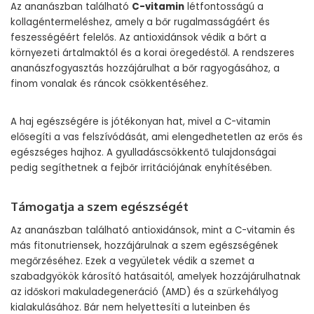
Az ananászban található
C-vitamin
létfontosságú a
kollagéntermeléshez, amely a bőr rugalmasságáért és
feszességéért felelős. Az antioxidánsok védik a bőrt a
környezeti ártalmaktól és a korai öregedéstől. A rendszeres
ananászfogyasztás hozzájárulhat a bőr ragyogásához, a
finom vonalak és ráncok csökkentéséhez.
A haj egészségére is jótékonyan hat, mivel a C-vitamin
elősegíti a vas felszívódását, ami elengedhetetlen az erős és
egészséges hajhoz. A gyulladáscsökkentő tulajdonságai
pedig segíthetnek a fejbőr irritációjának enyhítésében.
Támogatja a szem egészségét
Az ananászban található antioxidánsok, mint a C-vitamin és
más fitonutriensek, hozzájárulnak a szem egészségének
megőrzéséhez. Ezek a vegyületek védik a szemet a
szabadgyökök károsító hatásaitól, amelyek hozzájárulhatnak
az időskori makuladegeneráció (AMD) és a szürkehályog
kialakulásához. Bár nem helyettesíti a luteinben és