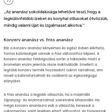
„Az ananász sokoldalúsága lehetővé teszi, hogy a
legkülönfélébb ízeket és konyhai stílusokat ötvözzük,
mindig valami újat és izgalmasat alkotva.”
Konzerv ananász vs. friss ananász
Bár a konzerv ananász kényelmes és egész évben elérhető,
fontos különbségek vannak a friss változathoz képest. A
konzerv ananász feldolgozása során a hőkezelés miatt a
bromelain enzim jelentős része inaktiválódik. Emellett a
legtöbb konzerv termék hozzáadott cukrot tartalmaz, ami
növeli a kalóriatartalmát és csökkenti az egészségügyi
előnyöket.
A friss ananász a legjobb választás, ha a maximális
tápanyag- és enzimtartalmat szeretnénk kihasználni. Ha
mégis konzerv ananászra esik a választás, keressük a
cukormentes, saját levében eltett változatot, és fogyasszuk