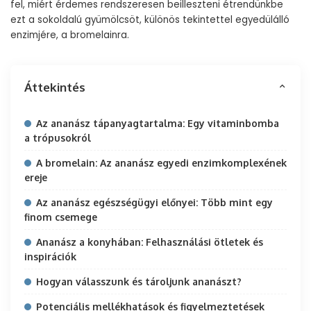
fel, miért érdemes rendszeresen beilleszteni étrendünkbe
ezt a sokoldalú gyümölcsöt, különös tekintettel egyedülálló
enzimjére, a bromelainra.
Áttekintés
Az ananász tápanyagtartalma: Egy vitaminbomba
a trópusokról
A bromelain: Az ananász egyedi enzimkomplexének
ereje
Az ananász egészségügyi előnyei: Több mint egy
finom csemege
Ananász a konyhában: Felhasználási ötletek és
inspirációk
Hogyan válasszunk és tároljunk ananászt?
Potenciális mellékhatások és figyelmeztetések