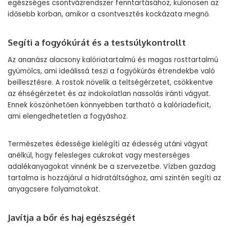
egészséges csontvázrendszer fenntartásához, különösen az
idősebb korban, amikor a csontvesztés kockázata megnő.
Segíti a fogyókúrát és a testsúlykontrollt
Az ananász alacsony kalóriatartalmú és magas rosttartalmú
gyümölcs, ami ideálissá teszi a fogyókúrás étrendekbe való
beillesztésre. A rostok növelik a teltségérzetet, csökkentve
az éhségérzetet és az indokolatlan nassolás iránti vágyat.
Ennek köszönhetően könnyebben tartható a kalóriadeficit,
ami elengedhetetlen a fogyáshoz.
Természetes édessége kielégíti az édesség utáni vágyat
anélkül, hogy felesleges cukrokat vagy mesterséges
adalékanyagokat vinnénk be a szervezetbe. Vízben gazdag
tartalma is hozzájárul a hidratáltsághoz, ami szintén segíti az
anyagcsere folyamatokat.
Javítja a bőr és haj egészségét