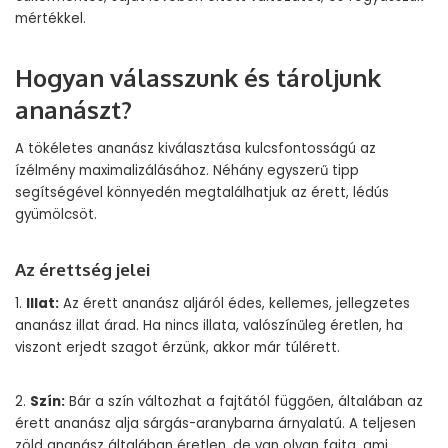
mértékkel.
Hogyan válasszunk és tároljunk
ananászt?
A tökéletes ananász kiválasztása kulcsfontosságú az
ízélmény maximalizálásához. Néhány egyszerű tipp
segítségével könnyedén megtalálhatjuk az érett, lédús
gyümölcsöt.
Az érettség jelei
1.
Illat:
Az érett ananász aljáról édes, kellemes, jellegzetes
ananász illat árad. Ha nincs illata, valószínűleg éretlen, ha
viszont erjedt szagot érzünk, akkor már túlérett.
2.
Szín:
Bár a szín változhat a fajtától függően, általában az
érett ananász alja sárgás-aranybarna árnyalatú. A teljesen
zöld ananász általában éretlen, de van olyan fajta, ami