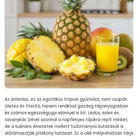
Az ananász, ez az egzotikus trópusi gyümölcs, nem csupán
ízletes és frissítő, hanem rendkívül gazdag tápanyagokban
és számos egészségügyi előnnyel is bír. Lédús, édes és
savanykás ízével azonnal a napfényes tájakra repít minket,
de a kulináris élvezetek mellett tudományos kutatások is
alátámasztják jótékony hatásait. Ez a cikk mélyrehatóan tárja