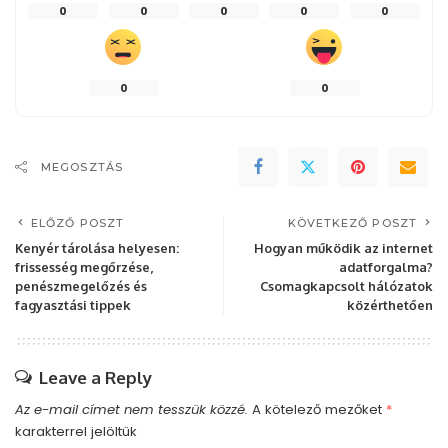
0
0
0
0
0
0
0
MEGOSZTÁS
ELŐZŐ POSZT
KÖVETKEZŐ POSZT
Kenyér tárolása helyesen:
Hogyan működik az internet
frissesség megőrzése,
adatforgalma?
penészmegelőzés és
Csomagkapcsolt hálózatok
fagyasztási tippek
közérthetően
Leave a Reply
Az e-mail címet nem tesszük közzé.
A kötelező mezőket
*
karakterrel jelöltük