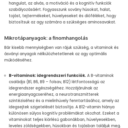
hangulat, az alvás, a motiváció és a kognitív funkciók
szabályozásáért. Fogyasszunk sovány húsokat, halat,
tojást, tejtermékeket, hüvelyeseket és dióféléket, hogy
biztosítsuk az agy számára a szükséges aminosavakat.
Mikrotápanyagok: a finomhangolás
Bár kisebb mennyiségben van rájuk szükség, a vitaminok és
ásványi anyagok nélkülözhetetlenek az agy optimális
működéséhez.
B-vitaminok: idegrendszeri funkciók.
A B-vitaminok
családja (B1, B6, B9 – folsav, B12) létfontosságú az
idegrendszer egészségéhez. Hozzájárulnak az
energiaanyagcseréhez, a neurotranszmitterek
szintéziséhez és a mielinhüvely fenntartásához, amely az
idegsejtek szigetelését biztosítja. A B12-vitamin hiánya
különösen súlyos kognitív problémákat okozhat. Ezeket a
vitaminokat teljes kiőrlésű gabonákban, hüvelyesekben,
leveles zöldségekben, húsokban és tojásban találjuk meg.