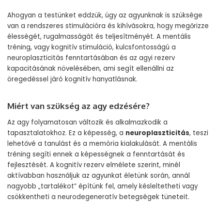
Ahogyan a testünket eddzük, úgy az agyunknak is szüksége
van a rendszeres stimulációra és kihívásokra, hogy megőrizze
élességét, rugalmasságát és teljesítményét. A mentális
tréning, vagy kognitív stimuláció, kulcsfontosságú a
neuroplaszticitás fenntartásában és az agyi rezerv
kapacitásának növelésében, ami segít ellenállni az
öregedéssel járó kognitív hanyatlásnak.
Miért van szükség az agy edzésére?
Az agy folyamatosan változik és alkalmazkodik a
tapasztalatokhoz. Ez a képesség, a
neuroplaszticitás
, teszi
lehetővé a tanulást és a memória kialakulását. A mentális
tréning segíti ennek a képességnek a fenntartását és
fejlesztését. A kognitív rezerv elmélete szerint, minél
aktívabban használjuk az agyunkat életünk során, annál
nagyobb „tartalékot” építünk fel, amely késleltetheti vagy
csökkentheti a neurodegeneratív betegségek tüneteit.