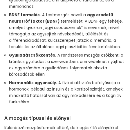
újrakonfigurálódását, ami alapvető a tanuláshoz és a
memóriához.
BDNF termelés.
A testmozgás növeli a
agy eredetű
neurotróf faktor (BDNF)
termelését. A BDNF egy fehérje,
amelyet gyakran „agyi csodaszernek” is neveznek, mivel
támogatja az agysejtek növekedését, túlélését és
differenciálódását. Kulcsszerepet játszik a memória, a
tanulás és az általános agyi plaszticitás fenntartásában.
Gyulladáscsökkentés.
A rendszeres mozgás csökkenti a
krónikus gyulladást a szervezetben, ami védelmet nyújthat
az agy számára a gyulladásos folyamatok okozta
károsodások ellen.
Hormonális egyensúly.
A fizikai aktivitás befolyásolja a
hormonok, például az inzulin és a kortizol szintjét, amelyek
mindkettő hatással van az agy működésére és a kognitív
funkciókra.
A mozgás típusai és előnyei
Különböző mozgásformák eltérő, de kiegészítő előnyökkel