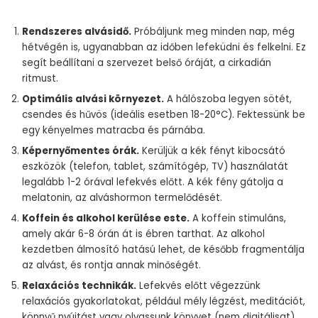
Rendszeres alvásidő.
Próbáljunk meg minden nap, még
hétvégén is, ugyanabban az időben lefeküdni és felkelni. Ez
segít beállítani a szervezet belső óráját, a cirkadián
ritmust.
Optimális alvási környezet.
A hálószoba legyen sötét,
csendes és hűvös (ideális esetben 18-20°C). Fektessünk be
egy kényelmes matracba és párnába.
Képernyőmentes órák.
Kerüljük a kék fényt kibocsátó
eszközök (telefon, tablet, számítógép, TV) használatát
legalább 1-2 órával lefekvés előtt. A kék fény gátolja a
melatonin, az alváshormon termelődését.
Koffein és alkohol kerülése este.
A koffein stimuláns,
amely akár 6-8 órán át is ébren tarthat. Az alkohol
kezdetben álmosító hatású lehet, de később fragmentálja
az alvást, és rontja annak minőségét.
Relaxációs technikák.
Lefekvés előtt végezzünk
relaxációs gyakorlatokat, például mély légzést, meditációt,
könnyű nyújtást vagy olvassunk könyvet (nem digitálisat).