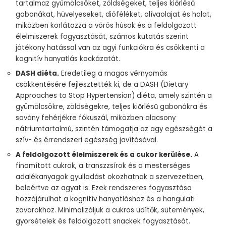
tartalmaz gyümölcsöket, zöldségeket, teljes kiőrlésű
gabonákat, hüvelyeseket, dióféléket, olívaolajat és halat,
miközben korlátozza a vörös húsok és a feldolgozott
élelmiszerek fogyasztását, számos kutatás szerint
jótékony hatással van az agyi funkciókra és csökkenti a
kognitív hanyatlás kockázatát.
DASH diéta.
Eredetileg a magas vérnyomás
csökkentésére fejlesztették ki, de a DASH (Dietary
Approaches to Stop Hypertension) diéta, amely szintén a
gyümölcsökre, zöldségekre, teljes kiőrlésű gabonákra és
sovány fehérjékre fókuszál, miközben alacsony
nátriumtartalmú, szintén támogatja az agy egészségét a
szív- és érrendszeri egészség javításával.
A feldolgozott élelmiszerek és a cukor kerülése.
A
finomított cukrok, a transzzsírok és a mesterséges
adalékanyagok gyulladást okozhatnak a szervezetben,
beleértve az agyat is. Ezek rendszeres fogyasztása
hozzájárulhat a kognitív hanyatláshoz és a hangulati
zavarokhoz. Minimalizáljuk a cukros üdítők, sütemények,
gyorsételek és feldolgozott snackek fogyasztását.