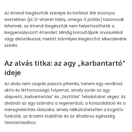
Az étrend-kiegészítők szerepe és korlátai: Bár bizonyos
esetekben (pl. D-vitamin hiány, omega-3 pótlás) hasznosak
lehetnek, az étrend-kiegészítők nem helyettesíthetik a
kiegyensúlyozott étrendet. Mindig konzultáljunk orvosunkkal
vagy dietetikussal, mielőtt bármilyen kiegészítőt elkezdenénk
szedni.
Az alvás titka: az agy „karbantartó”
ideje
Az alvás nem csupán passzív pihenés, hanem egy rendkívül
aktív és létfontosságú folyamat, amely során az agy
alapvető „karbantartási” és „tisztítási” feladatokat végez. Az
alvásidő az agy számára a regeneráció, a konszolidáció és a
méregtelenítés időszaka, amely nélkülözhetetlen a kognitív
funkciók, az érzelmi stabilitás és az általános egészség
fenntartásához.