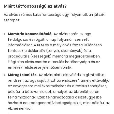
Miért létfontosságú az alvás?
Az alvás számos kulcsfontosságú agyi folyamatban játszik
szerepet:
Memória konszolidáció.
Az alvás során az agy
feldolgozza és rögzíti a nap folyamán szerzett
információkat. A REM és a mély alvás fázisai különösen
fontosak a deklaratív (tények, események) és a
procedurális (készségek) memória megerősítésében.
Elégtelen alvás esetén a tanulás hatékonysága és az
emlékek felidézése jelentősen romlik.
Méregtelenítés.
Az alvás alatt aktiválódik a glimfatikus
rendszer, az agy saját „tisztítórendszere”, amely eltávolítja
az anyagcsere melléktermékeket és a toxikus fehérjéket,
például a béta-amiloidot, amelyek az ébrenlét során
felhalmozódnak. Ezek felhalmozódása összefüggésbe
hozható neurodegeneratív betegségekkel, mint például az
Alzheimer-kór.