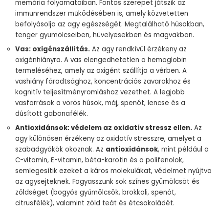
memória folyamataiban. Fontos szerepet játszik az
immunrendszer működésében is, amely közvetetten
befolyásolja az agy egészségét. Megtalálható húsokban,
tenger gyümölcseiben, hüvelyesekben és magvakban.
Vas: oxigénszállítás.
Az agy rendkívül érzékeny az
oxigénhiányra. A vas elengedhetetlen a hemoglobin
termeléséhez, amely az oxigént szállítja a vérben. A
vashiány fáradtsághoz, koncentrációs zavarokhoz és
kognitív teljesítményromláshoz vezethet. A legjobb
vasforrások a vörös húsok, máj, spenót, lencse és a
dúsított gabonafélék.
Antioxidánsok: védelem az oxidatív stressz ellen.
Az
agy különösen érzékeny az oxidatív stresszre, amelyet a
szabadgyökök okoznak. Az
antioxidánsok
, mint például a
C-vitamin, E-vitamin, béta-karotin és a polifenolok,
semlegesítik ezeket a káros molekulákat, védelmet nyújtva
az agysejteknek. Fogyasszunk sok színes gyümölcsöt és
zöldséget (bogyós gyümölcsök, brokkoli, spenót,
citrusfélék), valamint zöld teát és étcsokoládét.