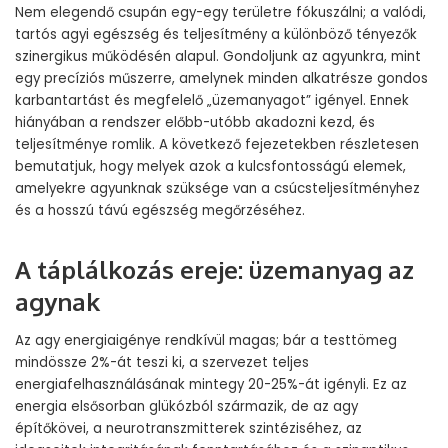
Nem elegendő csupán egy-egy területre fókuszálni; a valódi,
tartós agyi egészség és teljesítmény a különböző tényezők
szinergikus működésén alapul. Gondoljunk az agyunkra, mint
egy precíziós műszerre, amelynek minden alkatrésze gondos
karbantartást és megfelelő „üzemanyagot” igényel. Ennek
hiányában a rendszer előbb-utóbb akadozni kezd, és
teljesítménye romlik. A következő fejezetekben részletesen
bemutatjuk, hogy melyek azok a kulcsfontosságú elemek,
amelyekre agyunknak szüksége van a csúcsteljesítményhez
és a hosszú távú egészség megőrzéséhez.
A táplálkozás ereje: üzemanyag az
agynak
Az agy energiaigénye rendkívül magas; bár a testtömeg
mindössze 2%-át teszi ki, a szervezet teljes
energiafelhasználásának mintegy 20-25%-át igényli. Ez az
energia elsősorban glükózból származik, de az agy
építőkövei, a neurotranszmitterek szintéziséhez, az