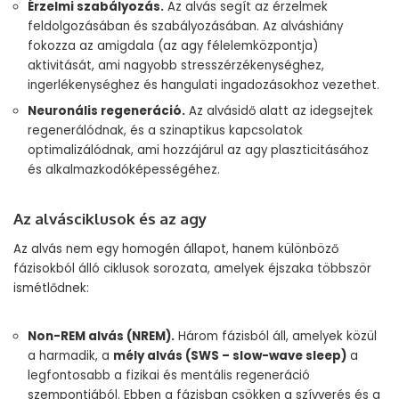
Érzelmi szabályozás.
Az alvás segít az érzelmek
feldolgozásában és szabályozásában. Az alváshiány
fokozza az amigdala (az agy félelemközpontja)
aktivitását, ami nagyobb stresszérzékenységhez,
ingerlékenységhez és hangulati ingadozásokhoz vezethet.
Neuronális regeneráció.
Az alvásidő alatt az idegsejtek
regenerálódnak, és a szinaptikus kapcsolatok
optimalizálódnak, ami hozzájárul az agy plaszticitásához
és alkalmazkodóképességéhez.
Az alvásciklusok és az agy
Az alvás nem egy homogén állapot, hanem különböző
fázisokból álló ciklusok sorozata, amelyek éjszaka többször
ismétlődnek:
Non-REM alvás (NREM).
Három fázisból áll, amelyek közül
a harmadik, a
mély alvás (SWS – slow-wave sleep)
a
legfontosabb a fizikai és mentális regeneráció
szempontjából. Ebben a fázisban csökken a szívverés és a