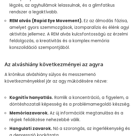
légzés, az agyhullámok lelassulnak, és a glimfatikus
rendszer a legaktívabb.
REM alvás (Rapid Eye Movement).
Ez az álmodás fázisa,
amelyet gyors szemmozgások, izomparalízis és élénk agyi
aktivitás jellemez. A REM alvás kulcsfontosságú az érzelmi
feldolgozás, a kreativitás és a komplex memória
konszolidáció szempontjából.
Az alváshiány következményei az agyra
A krónikus alváshiány súlyos és messzemenő
következményekkel jár az agy működésére nézve:
Kognitív hanyatlás.
Romlik a koncentráció, a figyelem, a
döntéshozatali képesség és a problémamegoldó készség.
Memóriazavarok.
Az új információk megtanulása és a
régiek felidézése nehezebbé válik.
Hangulati zavarok.
Nő a szorongás, az ingerlékenység és
a depresszió kockázata.