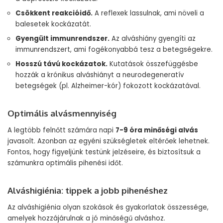
Csökkent reakcióidő.
A reflexek lassulnak, ami növeli a
balesetek kockázatát.
Gyengült immunrendszer.
Az alváshiány gyengíti az
immunrendszert, ami fogékonyabbá tesz a betegségekre.
Hosszú távú kockázatok.
Kutatások összefüggésbe
hozzák a krónikus alváshiányt a neurodegeneratív
betegségek (pl. Alzheimer-kór) fokozott kockázatával.
Optimális alvásmennyiség
A legtöbb felnőtt számára napi
7-9 óra minőségi alvás
javasolt. Azonban az egyéni szükségletek eltérőek lehetnek.
Fontos, hogy figyeljünk testünk jelzéseire, és biztosítsuk a
számunkra optimális pihenési időt.
Alváshigiénia: tippek a jobb pihenéshez
Az alváshigiénia olyan szokások és gyakorlatok összessége,
amelyek hozzájárulnak a jó minőségű alváshoz.