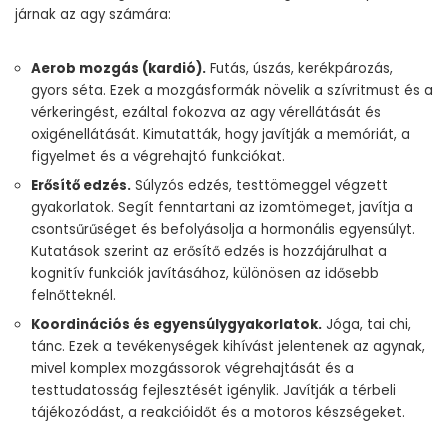
járnak az agy számára:
Aerob mozgás (kardió).
Futás, úszás, kerékpározás,
gyors séta. Ezek a mozgásformák növelik a szívritmust és a
vérkeringést, ezáltal fokozva az agy vérellátását és
oxigénellátását. Kimutatták, hogy javítják a memóriát, a
figyelmet és a végrehajtó funkciókat.
Erősítő edzés.
Súlyzós edzés, testtömeggel végzett
gyakorlatok. Segít fenntartani az izomtömeget, javítja a
csontsűrűséget és befolyásolja a hormonális egyensúlyt.
Kutatások szerint az erősítő edzés is hozzájárulhat a
kognitív funkciók javításához, különösen az idősebb
felnőtteknél.
Koordinációs és egyensúlygyakorlatok.
Jóga, tai chi,
tánc. Ezek a tevékenységek kihívást jelentenek az agynak,
mivel komplex mozgássorok végrehajtását és a
testtudatosság fejlesztését igénylik. Javítják a térbeli
tájékozódást, a reakcióidőt és a motoros készségeket.