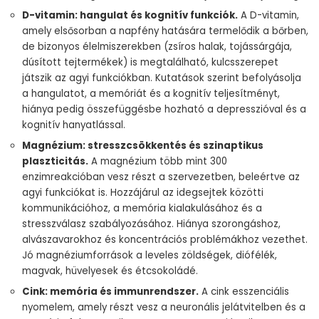
D-vitamin: hangulat és kognitív funkciók.
A D-vitamin,
amely elsősorban a napfény hatására termelődik a bőrben,
de bizonyos élelmiszerekben (zsíros halak, tojássárgája,
dúsított tejtermékek) is megtalálható, kulcsszerepet
játszik az agyi funkciókban. Kutatások szerint befolyásolja
a hangulatot, a memóriát és a kognitív teljesítményt,
hiánya pedig összefüggésbe hozható a depresszióval és a
kognitív hanyatlással.
Magnézium: stresszcsökkentés és szinaptikus
plaszticitás.
A magnézium több mint 300
enzimreakcióban vesz részt a szervezetben, beleértve az
agyi funkciókat is. Hozzájárul az idegsejtek közötti
kommunikációhoz, a memória kialakulásához és a
stresszválasz szabályozásához. Hiánya szorongáshoz,
alvászavarokhoz és koncentrációs problémákhoz vezethet.
Jó magnéziumforrások a leveles zöldségek, diófélék,
magvak, hüvelyesek és étcsokoládé.
Cink: memória és immunrendszer.
A cink esszenciális
nyomelem, amely részt vesz a neuronális jelátvitelben és a