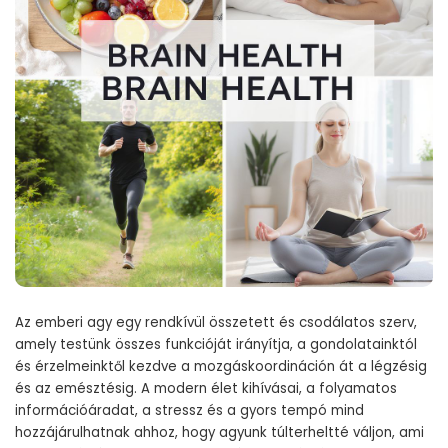
Az emberi agy egy rendkívül összetett és csodálatos szerv,
amely testünk összes funkcióját irányítja, a gondolatainktól
és érzelmeinktől kezdve a mozgáskoordináción át a légzésig
és az emésztésig. A modern élet kihívásai, a folyamatos
információáradat, a stressz és a gyors tempó mind
hozzájárulhatnak ahhoz, hogy agyunk túlterheltté váljon, ami