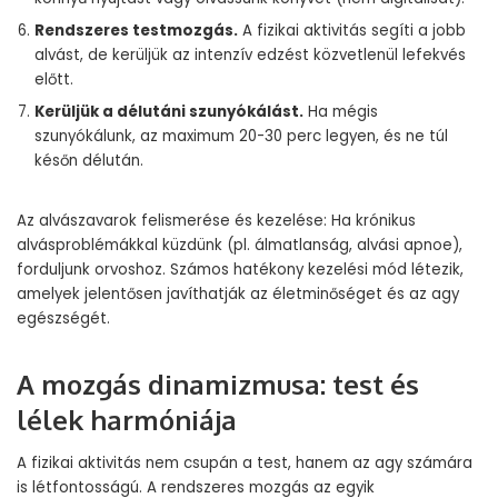
Rendszeres testmozgás.
A fizikai aktivitás segíti a jobb
alvást, de kerüljük az intenzív edzést közvetlenül lefekvés
előtt.
Kerüljük a délutáni szunyókálást.
Ha mégis
szunyókálunk, az maximum 20-30 perc legyen, és ne túl
későn délután.
Az alvászavarok felismerése és kezelése: Ha krónikus
alvásproblémákkal küzdünk (pl. álmatlanság, alvási apnoe),
forduljunk orvoshoz. Számos hatékony kezelési mód létezik,
amelyek jelentősen javíthatják az életminőséget és az agy
egészségét.
A mozgás dinamizmusa: test és
lélek harmóniája
A fizikai aktivitás nem csupán a test, hanem az agy számára
is létfontosságú. A rendszeres mozgás az egyik