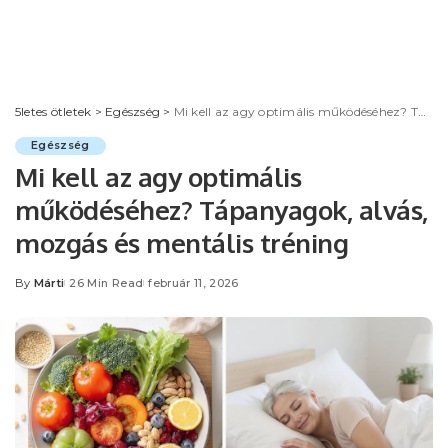
5letes ötletek
>
Egészség
>
Mi kell az agy optimális működéséhez? Tápanyagok, alvás, mozgás és mentális tréning
Egészség
Mi kell az agy optimális
működéséhez? Tápanyagok, alvás,
mozgás és mentális tréning
By
Márti
26 Min Read
február 11, 2026
Posted
by