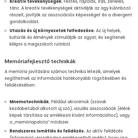
Kreatív tevékenységek.
Festés, rajzolás, írás, zenélés,
tánc. A kreatív tevékenységek aktiválják az agy különböző
részeit, javítják az asszociációs képességet és a divergent
gondolkodást.
Utazás és új környezetek felfedezése.
Az új helyek,
kultúrák és élmények stimulálják az agyat, és segítenek
kilépni a megszokott rutinból.
Memóriafejlesztő technikák
A memória javítására számos technika létezik, amelyek
segíthetnek az információk hatékonyabb rögzítésében és
felidézésében:
Mnemotechnikák.
Például akronimok (szavak
kezdőbetűiből alkotott új szó), vizuális asszociációk (élénk
képek társítása az emlékezni kívánt információhoz), vagy
a „memóriapalota” módszer.
Rendszeres ismétlés és felidézés.
Az aktív felidézés
(információ visszahívása emlékezetből anélkül, hogy újra