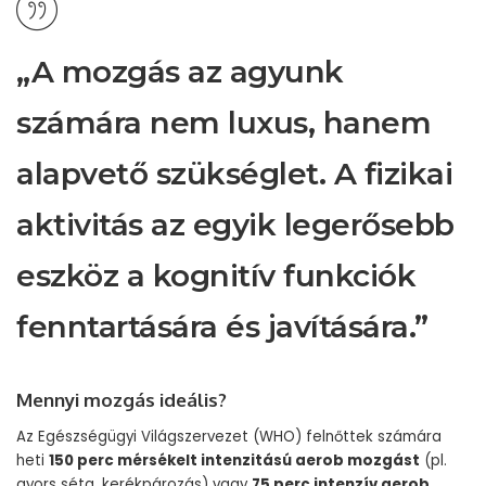
„A mozgás az agyunk
számára nem luxus, hanem
alapvető szükséglet. A fizikai
aktivitás az egyik legerősebb
eszköz a kognitív funkciók
fenntartására és javítására.”
Mennyi mozgás ideális?
Az Egészségügyi Világszervezet (WHO) felnőttek számára
heti
150 perc mérsékelt intenzitású aerob mozgást
(pl.
gyors séta, kerékpározás) vagy
75 perc intenzív aerob