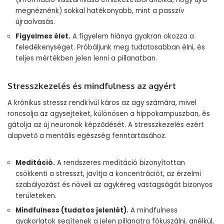
megnéznénk) sokkal hatékonyabb, mint a passzív
újraolvasás.
Figyelmes élet.
A figyelem hiánya gyakran okozza a
feledékenységet. Próbáljunk meg tudatosabban élni, és
teljes mértékben jelen lenni a pillanatban.
Stresszkezelés és mindfulness az agyért
A krónikus stressz rendkívül káros az agy számára, mivel
roncsolja az agysejteket, különösen a hippokampuszban, és
gátolja az új neuronok képződését. A stresszkezelés ezért
alapvető a mentális egészség fenntartásához.
Meditáció.
A rendszeres meditáció bizonyítottan
csökkenti a stresszt, javítja a koncentrációt, az érzelmi
szabályozást és növeli az agykéreg vastagságát bizonyos
területeken.
Mindfulness (tudatos jelenlét).
A mindfulness
gyakorlatok segítenek a jelen pillanatra fókuszálni, anélkül,