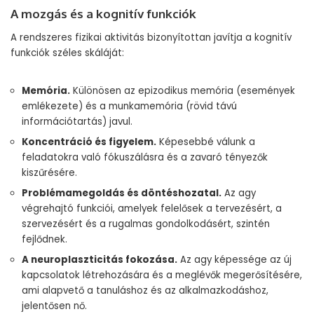
A mozgás és a kognitív funkciók
A rendszeres fizikai aktivitás bizonyítottan javítja a kognitív
funkciók széles skáláját:
Memória.
Különösen az epizodikus memória (események
emlékezete) és a munkamemória (rövid távú
információtartás) javul.
Koncentráció és figyelem.
Képesebbé válunk a
feladatokra való fókuszálásra és a zavaró tényezők
kiszűrésére.
Problémamegoldás és döntéshozatal.
Az agy
végrehajtó funkciói, amelyek felelősek a tervezésért, a
szervezésért és a rugalmas gondolkodásért, szintén
fejlődnek.
A neuroplaszticitás fokozása.
Az agy képessége az új
kapcsolatok létrehozására és a meglévők megerősítésére,
ami alapvető a tanuláshoz és az alkalmazkodáshoz,
jelentősen nő.