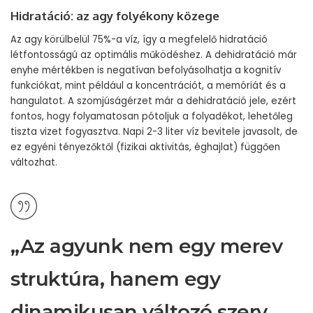
Hidratáció: az agy folyékony közege
Az agy körülbelül 75%-a víz, így a megfelelő hidratáció
létfontosságú az optimális működéshez. A dehidratáció már
enyhe mértékben is negatívan befolyásolhatja a kognitív
funkciókat, mint például a koncentrációt, a memóriát és a
hangulatot. A szomjúságérzet már a dehidratáció jele, ezért
fontos, hogy folyamatosan pótoljuk a folyadékot, lehetőleg
tiszta vizet fogyasztva. Napi 2-3 liter víz bevitele javasolt, de
ez egyéni tényezőktől (fizikai aktivitás, éghajlat) függően
változhat.
„Az agyunk nem egy merev
struktúra, hanem egy
dinamikusan változó szerv,