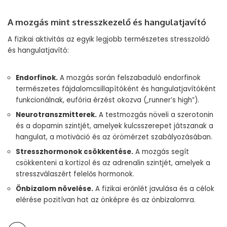
A mozgás mint stresszkezelő és hangulatjavító
A fizikai aktivitás az egyik legjobb természetes stresszoldó
és hangulatjavító:
Endorfinok.
A mozgás során felszabaduló endorfinok
természetes fájdalomcsillapítóként és hangulatjavítóként
funkcionálnak, eufória érzést okozva („runner’s high”).
Neurotranszmitterek.
A testmozgás növeli a szerotonin
és a dopamin szintjét, amelyek kulcsszerepet játszanak a
hangulat, a motiváció és az örömérzet szabályozásában.
Stresszhormonok csökkentése.
A mozgás segít
csökkenteni a kortizol és az adrenalin szintjét, amelyek a
stresszválaszért felelős hormonok.
Önbizalom növelése.
A fizikai erőnlét javulása és a célok
elérése pozitívan hat az önképre és az önbizalomra.