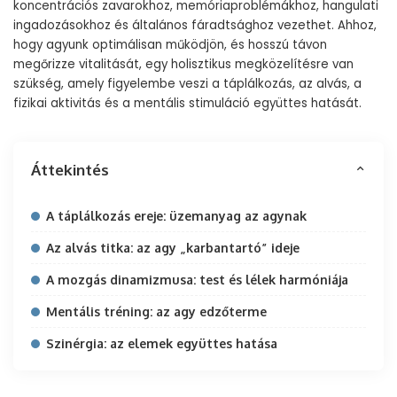
koncentrációs zavarokhoz, memóriaproblémákhoz, hangulati
ingadozásokhoz és általános fáradtsághoz vezethet. Ahhoz,
hogy agyunk optimálisan működjön, és hosszú távon
megőrizze vitalitását, egy holisztikus megközelítésre van
szükség, amely figyelembe veszi a táplálkozás, az alvás, a
fizikai aktivitás és a mentális stimuláció együttes hatását.
Áttekintés
A táplálkozás ereje: üzemanyag az agynak
Az alvás titka: az agy „karbantartó” ideje
A mozgás dinamizmusa: test és lélek harmóniája
Mentális tréning: az agy edzőterme
Szinérgia: az elemek együttes hatása