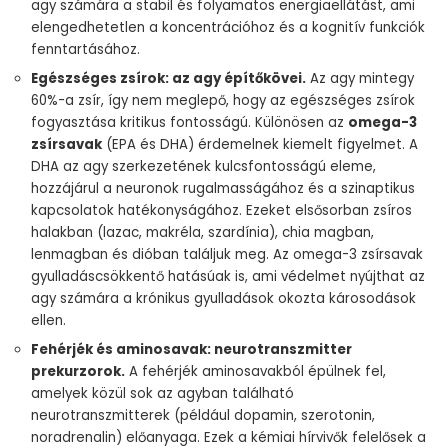
agy számára a stabil és folyamatos energiaellátást, ami
elengedhetetlen a koncentrációhoz és a kognitív funkciók
fenntartásához.
Egészséges zsírok: az agy építőkövei.
Az agy mintegy
60%-a zsír, így nem meglepő, hogy az egészséges zsírok
fogyasztása kritikus fontosságú. Különösen az
omega-3
zsírsavak
(EPA és DHA) érdemelnek kiemelt figyelmet. A
DHA az agy szerkezetének kulcsfontosságú eleme,
hozzájárul a neuronok rugalmasságához és a szinaptikus
kapcsolatok hatékonyságához. Ezeket elsősorban zsíros
halakban (lazac, makréla, szardínia), chia magban,
lenmagban és dióban találjuk meg. Az omega-3 zsírsavak
gyulladáscsökkentő hatásúak is, ami védelmet nyújthat az
agy számára a krónikus gyulladások okozta károsodások
ellen.
Fehérjék és aminosavak: neurotranszmitter
prekurzorok.
A fehérjék aminosavakból épülnek fel,
amelyek közül sok az agyban található
neurotranszmitterek (például dopamin, szerotonin,
noradrenalin) előanyaga. Ezek a kémiai hírvivők felelősek a