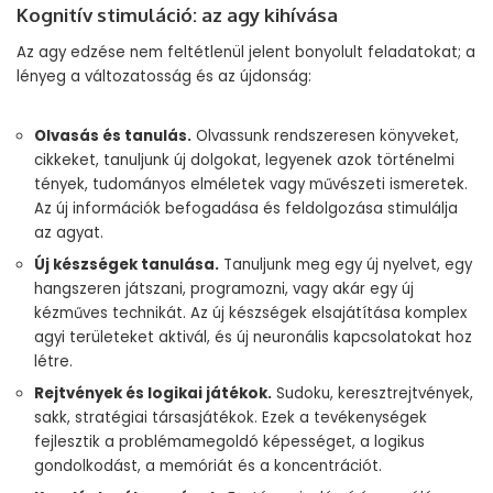
Kognitív stimuláció: az agy kihívása
Az agy edzése nem feltétlenül jelent bonyolult feladatokat; a
lényeg a változatosság és az újdonság:
Olvasás és tanulás.
Olvassunk rendszeresen könyveket,
cikkeket, tanuljunk új dolgokat, legyenek azok történelmi
tények, tudományos elméletek vagy művészeti ismeretek.
Az új információk befogadása és feldolgozása stimulálja
az agyat.
Új készségek tanulása.
Tanuljunk meg egy új nyelvet, egy
hangszeren játszani, programozni, vagy akár egy új
kézműves technikát. Az új készségek elsajátítása komplex
agyi területeket aktivál, és új neuronális kapcsolatokat hoz
létre.
Rejtvények és logikai játékok.
Sudoku, keresztrejtvények,
sakk, stratégiai társasjátékok. Ezek a tevékenységek
fejlesztik a problémamegoldó képességet, a logikus
gondolkodást, a memóriát és a koncentrációt.