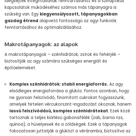
idegsejtek integritásának fenntartásához és a szinaptikus
kapcsolatok működéséhez számos más tápanyagra is
szükség van. Egy
kiegyensúlyozott, tápanyagokban
gazdag étrend
alapvető fontosságú az agyi funkciók
fenntartásához és optimalizálásához.
Makrotápanyagok: az alapok
A makrotápanyagok – szénhidrátok, zsírok és fehérjék –
biztosítják az agy számára szükséges energiát és
építőelemeket.
Komplex szénhidrátok: stabil energiaforrás.
Az agy
elsődleges energiaforrása a glükóz. Fontos azonban, hogy
ne gyorsan felszívódó, finomított cukrokat fogyasszunk,
amelyek hirtelen vércukorszint-ingadozást okoznak, hanem
lassú felszívódású, komplex szénhidrátokat
. Ezek közé
tartoznak a teljes kiőrlésű gabonafélék (zab, barna rizs,
quinoa), a hüvelyesek és a zöldségek. Ezek a tápanyagok
fokozatosan juttatják a glükózt a véráramba, biztosítva az