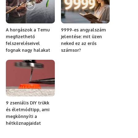
A horgászok a Temu
9999-es angyalszám
megfizethető
jelentése: mit üzen
felszereléseivel
neked ez az erős
fognak nagy halakat
számsor?
9 zseniális DIY trükk
és életmódtipp, ami
megkönnyíti a
hétköznapjaidat