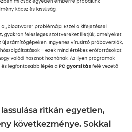
özben mi csak egyetlen emberre próbálunk
dmény káosz és lassúság.
 a „bloatware” problémája. Ezzel a kifejezéssel
t, gyakran felesleges szoftvereket illetjük, amelyeket
z új számítógépeken. Ingyenes vírusirtó próbaverziók,
elhőszolgáltatások – ezek mind értékes erőforrásokat
hogy valódi hasznot hoznának. Az ilyen programok
ső és legfontosabb lépés a
PC gyorsítás
felé vezető
lassulása ritkán egyetlen,
ny következménye. Sokkal