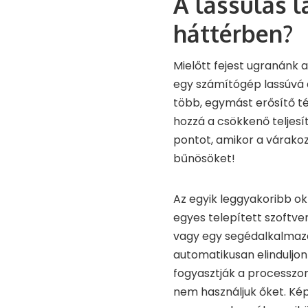
A lassulás l
háttérben?
Mielőtt fejest ugranánk 
egy számítógép lassúvá a
több, egymást erősítő té
hozzá a csökkenő teljesí
pontot, amikor a várakoz
bűnösöket!
Az egyik leggyakoribb o
egyes telepített szoftver
vagy egy segédalkalmazás
automatikusan elinduljo
fogyasztják a processzor
nem használjuk őket. Kép