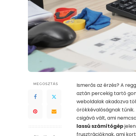
MEGOSZTÁS
Ismerős az érzés? A regg
aztán percekig tartó go
weboldalak akadozva tölt
örökkévalóságnak tűnik. 
csigává vált, ami nemcsa
lassú számítógép
jelen
frusztrációknak, ami kortó