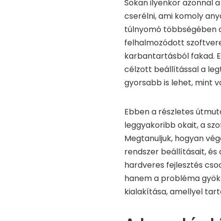
Sokan ilyenkor azonnal a 
cserélni, ami komoly anya
túlnyomó többségében 
felhalmozódott szoftver
karbantartásból fakad. E
célzott beállítással a le
gyorsabb is lehet, mint v
Ebben a részletes útmuta
leggyakoribb okait, a sz
Megtanuljuk, hogyan végez
rendszer beállításait, é
hardveres fejlesztés cso
hanem a probléma gyöke
kialakítása, amellyel tar