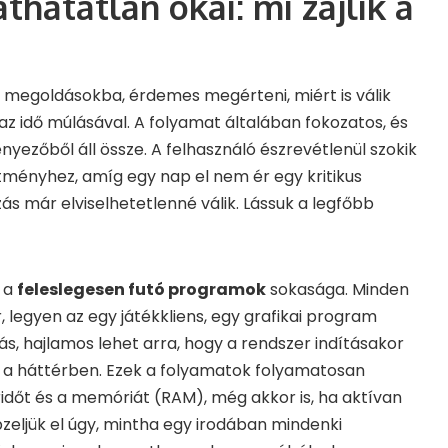
áthatatlan okai: mi zajlik a
a megoldásokba, érdemes megérteni, miért is válik
z idő múlásával. A folyamat általában fokozatos, és
nyezőből áll össze. A felhasználó észrevétlenül szokik
tményhez, amíg egy nap el nem ér egy kritikus
ás már elviselhetetlenné válik. Lássuk a legfőbb
k a
feleslegesen futó programok
sokasága. Minden
, legyen az egy játékkliens, egy grafikai program
, hajlamos lehet arra, hogy a rendszer indításakor
n a háttérben. Ezek a folyamatok folyamatosan
időt és a memóriát (RAM), még akkor is, ha aktívan
zeljük el úgy, mintha egy irodában mindenki