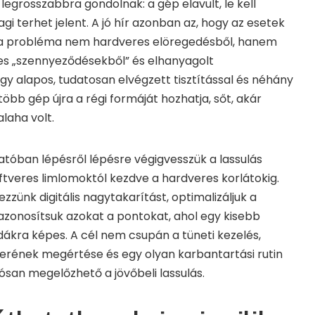
legrosszabbra gondolnak: a gép elavult, le kell
gi terhet jelent. A jó hír azonban az, hogy az esetek
a probléma nem hardveres elöregedésből, hanem
es „szennyeződésekből” és elhanyagolt
gy alapos, tudatosan elvégzett tisztítással és néhány
gtöbb gép újra a régi formáját hozhatja, sőt, akár
alaha volt.
tóban lépésről lépésre végigvesszük a lassulás
oftveres limlomoktól kezdve a hardveres korlátokig.
zünk digitális nagytakarítást, optimalizáljuk a
s azonosítsuk azokat a pontokat, ahol egy kisebb
dákra képes. A cél nem csupán a tüneti kezelés,
rének megértése és egy olyan karbantartási rutin
tósan megelőzhető a jövőbeli lassulás.