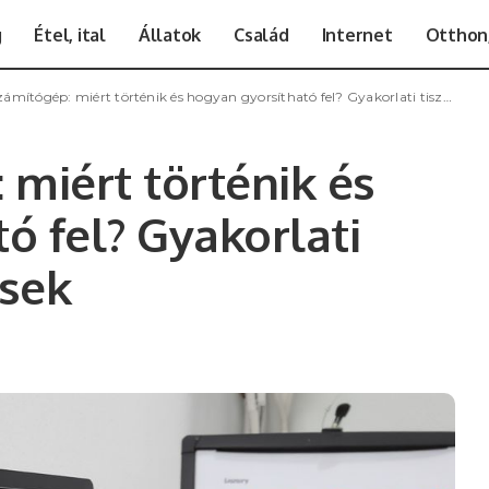
g
Étel, ital
Állatok
Család
Internet
Otthon,
mítógép: miért történik és hogyan gyorsítható fel? Gyakorlati tisztítás és frissítések
 miért történik és
ó fel? Gyakorlati
ések