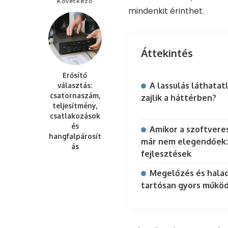
Következő
mindenkit érinthet.
Áttekintés
Erősítő
A lassulás láthatatl
választás:
csatornaszám,
zajlik a háttérben?
teljesítmény,
csatlakozások
és
Amikor a szoftvere
hangfalpárosít
már nem elegendőek:
ás
fejlesztések
Megelőzés és halad
tartósan gyors műkö