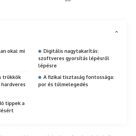
an okai: mi
Digitális nagytakarítás:
szoftveres gyorsítás lépésről
lépésre
s trükkök
A fizikai tisztaság fontossága:
 hardveres
por és túlmelegedés
ó tippek a
désért