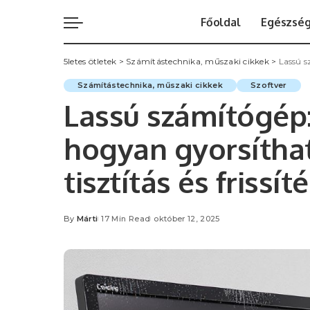
Főoldal
Egészsé
5letes ötletek
>
Számítástechnika, műszaki cikkek
>
Lassú szá
Számítástechnika, műszaki cikkek
Szoftver
Lassú számítógép:
hogyan gyorsíthat
tisztítás és frissít
By
Márti
17 Min Read
október 12, 2025
Posted
by