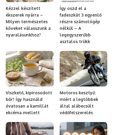
Kézzel készített
Így oszd el a
ékszerek nyárra –
fadeszkát 3 egyenlő
Milyen természetes
részre számológép
köveket válasszunk a
nélkül – A
nyaralásunkhoz?
legegyszerűbb
asztalos trükk
Viszkető, kipirosodott
Motoros kesztyű:
bőr? Így használd
miért a legtöbbek
óvatosan a kamillát
által alábecsült
ekcéma mellett
védőfelszerelés