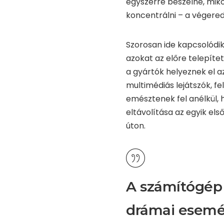
egyszerre beszélne, mik
koncentrálni – a végere
Szorosan ide kapcsolódik
azokat az előre telepítet
a gyártók helyeznek el a
multimédiás lejátszók, f
emésztenek fel anélkül, 
eltávolítása az egyik el
úton.
A számítógép 
drámai esemé