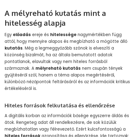
A mélyreható kutatás mint a
hitelesség alapja
Egy
előadás
ereje és
hitelessége
nagymértékben függ
attól, hogy mennyire alapos és megbízható a mögötte álló
kutatás
. Még a legmeggyőzőbb szónok is elveszíti a
közönség bizalmát, ha az általa bemutatott adatok
pontatlanok, elavultak vagy nem hiteles forrásból
származnak. A
mélyreható kutatás
nem csupán tények
gyűjtéséről szól, hanem a téma alapos megértéséről,
különböző nézőpontok feltárásáról és az információk kritikus
értékeléséről is.
Hiteles források felkutatása és ellenőrzése
A digitális korban az információk bősége egyszerre áldás és
átok. Rengeteg adat áll rendelkezésre, de sok közülük
megbízhatatlan vagy félrevezető. Ezért kulcsfontosságú a
hiteles források
azonosítása és ellenőrzése. Ide tartoznak: