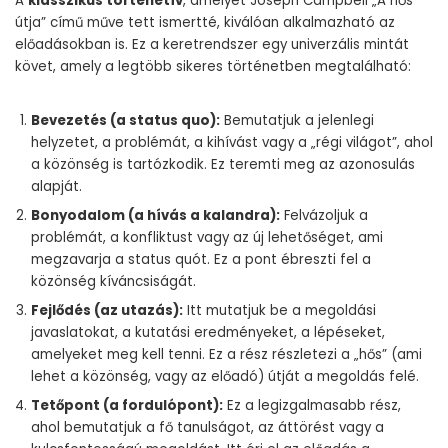
A
klasszikus történetív
, amelyet Joseph Campbell „A hős
útja” című műve tett ismertté, kiválóan alkalmazható az
előadásokban is. Ez a keretrendszer egy univerzális mintát
követ, amely a legtöbb sikeres történetben megtalálható:
Bevezetés (a status quo):
Bemutatjuk a jelenlegi
helyzetet, a problémát, a kihívást vagy a „régi világot”, ahol
a közönség is tartózkodik. Ez teremti meg az azonosulás
alapját.
Bonyodalom (a hívás a kalandra):
Felvázoljuk a
problémát, a konfliktust vagy az új lehetőséget, ami
megzavarja a status quót. Ez a pont ébreszti fel a
közönség kíváncsiságát.
Fejlődés (az utazás):
Itt mutatjuk be a megoldási
javaslatokat, a kutatási eredményeket, a lépéseket,
amelyeket meg kell tenni. Ez a rész részletezi a „hős” (ami
lehet a közönség, vagy az előadó) útját a megoldás felé.
Tetőpont (a fordulópont):
Ez a legizgalmasabb rész,
ahol bemutatjuk a fő tanulságot, az áttörést vagy a