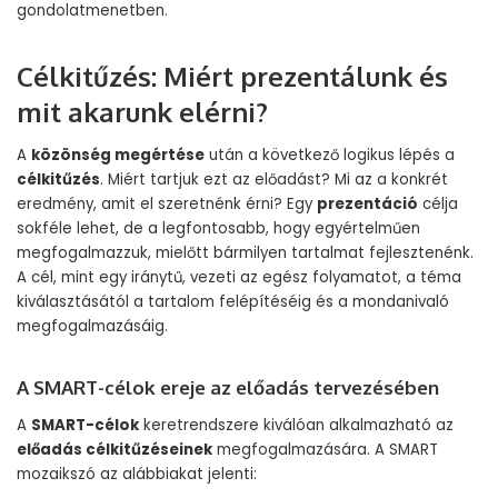
gondolatmenetben.
Célkitűzés: Miért prezentálunk és
mit akarunk elérni?
A
közönség megértése
után a következő logikus lépés a
célkitűzés
. Miért tartjuk ezt az előadást? Mi az a konkrét
eredmény, amit el szeretnénk érni? Egy
prezentáció
célja
sokféle lehet, de a legfontosabb, hogy egyértelműen
megfogalmazzuk, mielőtt bármilyen tartalmat fejlesztenénk.
A cél, mint egy iránytű, vezeti az egész folyamatot, a téma
kiválasztásától a tartalom felépítéséig és a mondanivaló
megfogalmazásáig.
A SMART-célok ereje az előadás tervezésében
A
SMART-célok
keretrendszere kiválóan alkalmazható az
előadás célkitűzéseinek
megfogalmazására. A SMART
mozaikszó az alábbiakat jelenti: