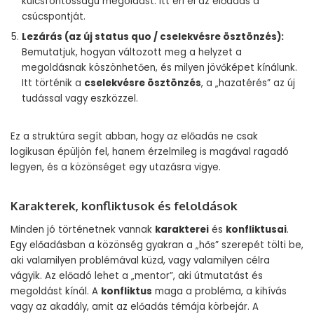
kulcsfontosságú megoldást. Itt éri el az előadás a
csúcspontját.
Lezárás (az új status quo / cselekvésre ösztönzés):
Bemutatjuk, hogyan változott meg a helyzet a
megoldásnak köszönhetően, és milyen jövőképet kínálunk.
Itt történik a
cselekvésre ösztönzés
, a „hazatérés” az új
tudással vagy eszközzel.
Ez a struktúra segít abban, hogy az előadás ne csak
logikusan épüljön fel, hanem érzelmileg is magával ragadó
legyen, és a közönséget egy utazásra vigye.
Karakterek, konfliktusok és feloldások
Minden jó történetnek vannak
karakterei
és
konfliktusai
.
Egy előadásban a közönség gyakran a „hős” szerepét tölti be,
aki valamilyen problémával küzd, vagy valamilyen célra
vágyik. Az előadó lehet a „mentor”, aki útmutatást és
megoldást kínál. A
konfliktus
maga a probléma, a kihívás
vagy az akadály, amit az előadás témája körbejár. A