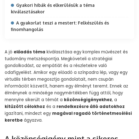
Gyakori hibák és elkerülésük a téma
kiválasztásakor
A gyakorlat teszi a mestert: Felkészülés és
finomhangolás
A jó
előadás téma
kiválasztása egy komplex művészet és
tudomány metszéspontja. Megköveteli a stratégiai
gondolkodást, az empátiát és a részletekre való
odafigyelést. Amikor egy előadó a színpadra lép, vagy egy
virtuális térben megosztja gondolatait, nem csupán
információt közvetít, hanem egy élményt teremt. Ennek az
élménynek a minősége nagymértékben függ attól, hogy
mennyire sikerült a témát a
közönségigényekhez
, a
kitűzött célokhoz
és a
rendelkezésre álló adatokhoz
igazítani, mindezt egy
magával ragadó történetmesélési
keretbe
ágyazva.
A közönségigény mint a sikeres