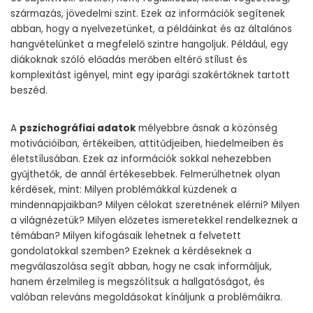
származás, jövedelmi szint. Ezek az információk segítenek
abban, hogy a nyelvezetünket, a példáinkat és az általános
hangvételünket a megfelelő szintre hangoljuk. Például, egy
diákoknak szóló előadás merőben eltérő stílust és
komplexitást igényel, mint egy iparági szakértőknek tartott
beszéd.
A
pszichográfiai adatok
mélyebbre ásnak a közönség
motivációiban, értékeiben, attitűdjeiben, hiedelmeiben és
életstílusában. Ezek az információk sokkal nehezebben
gyűjthetők, de annál értékesebbek. Felmerülhetnek olyan
kérdések, mint: Milyen problémákkal küzdenek a
mindennapjaikban? Milyen célokat szeretnének elérni? Milyen
a világnézetük? Milyen előzetes ismeretekkel rendelkeznek a
témában? Milyen kifogásaik lehetnek a felvetett
gondolatokkal szemben? Ezeknek a kérdéseknek a
megválaszolása segít abban, hogy ne csak informáljuk,
hanem érzelmileg is megszólítsuk a hallgatóságot, és
valóban releváns megoldásokat kínáljunk a problémáikra.