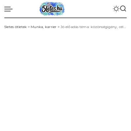
5letes ötletek
>
Munka, karrier
>
Jó előadás téma: közönségigény, célkitűzés, kutatás és történetmesélési keret