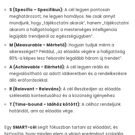
S (Specific – Specifikus):
A cél legyen pontosan
meghatározott, ne legyen homályos. Ne csak annyit
mondjunk, hogy „tájékoztatni akarok”, hanem „tájékoztatni
akarom a hallgatóságot a mesterséges intelligencia
legújabb trendjeiről az egészségügyben”.
M (Measurable – Mérhető):
Hogyan tudjuk mérni a
sikerességet? Például, „az előadás végére a hallgatóság
80%-a képes lesz felsorolni legalább három új trendet”.
A (Achievable – Elérhető):
A cél legyen reális és
megvalósítható az adott időkeretben és a rendelkezésre
álló erőforrásokkal.
R (Relevant – Releváns):
A cél illeszkedjen az előadás
szélesebb kontextusához és a közönség igényeihez.
T (Time-bound – Időhöz kötött):
A célhoz rendeljünk
határidőt, ami az előadás vége.
Egy
SMART-cél
segít fókuszban tartani az előadást, és
biztosítja, hogy minden elem a végső eredményt szolgálja.