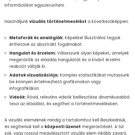
információkat egyszerűsíteni.
Használjunk
vizuális történetmesélést
a következőképpen:
Metaforák és analógiák:
Képekkel illusztrálva tegyük
érthetővé az absztrakt fogalmakat.
Hangulat és érzelem:
Válasszunk olyan képeket, amelyek
megerősítik az előadás hangulatát és a kívánt érzelmi
reakciót váltják ki.
Adatok vizualizációja:
Komplex statisztikákat mutassunk
be könnyen értelmezhető grafikonokon vagy
infografikákon.
Videók:
Rövid, releváns videók beillesztése dinamikusabbá
teszi az előadást, és segíthet a történetmesélésben.
A vizuális elemeknek mindig a tartalomhoz kell illeszkedniük,
és segíteniük kell a
központi üzenet
megerősítését. A túl
sok, vagy rosszul megválasztott vizuális elem inkább zavaró,