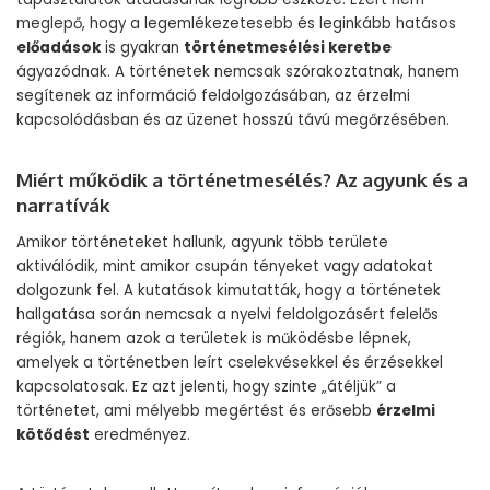
meglepő, hogy a legemlékezetesebb és leginkább hatásos
előadások
is gyakran
történetmesélési keretbe
ágyazódnak. A történetek nemcsak szórakoztatnak, hanem
segítenek az információ feldolgozásában, az érzelmi
kapcsolódásban és az üzenet hosszú távú megőrzésében.
Miért működik a történetmesélés? Az agyunk és a
narratívák
Amikor történeteket hallunk, agyunk több területe
aktiválódik, mint amikor csupán tényeket vagy adatokat
dolgozunk fel. A kutatások kimutatták, hogy a történetek
hallgatása során nemcsak a nyelvi feldolgozásért felelős
régiók, hanem azok a területek is működésbe lépnek,
amelyek a történetben leírt cselekvésekkel és érzésekkel
kapcsolatosak. Ez azt jelenti, hogy szinte „átéljük” a
történetet, ami mélyebb megértést és erősebb
érzelmi
kötődést
eredményez.