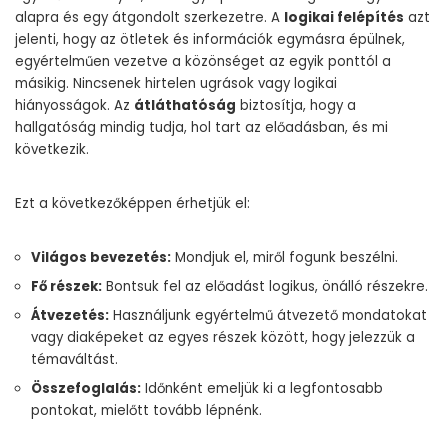
alapra és egy átgondolt szerkezetre. A
logikai felépítés
azt
jelenti, hogy az ötletek és információk egymásra épülnek,
egyértelműen vezetve a közönséget az egyik ponttól a
másikig. Nincsenek hirtelen ugrások vagy logikai
hiányosságok. Az
átláthatóság
biztosítja, hogy a
hallgatóság mindig tudja, hol tart az előadásban, és mi
következik.
Ezt a következőképpen érhetjük el:
Világos bevezetés:
Mondjuk el, miről fogunk beszélni.
Fő részek:
Bontsuk fel az előadást logikus, önálló részekre.
Átvezetés:
Használjunk egyértelmű átvezető mondatokat
vagy diaképeket az egyes részek között, hogy jelezzük a
témaváltást.
Összefoglalás:
Időnként emeljük ki a legfontosabb
pontokat, mielőtt tovább lépnénk.