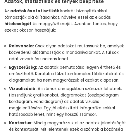
Adatok, statisztikák és tények beépítése
Az
adatok és statisztikák
konkrét bizonyítékokkal
támasztják alá állításainkat, növelve ezzel az előadás
hitelességét
és meggyőző erejét. Azonban fontos, hogy
ezeket okosan használjuk:
Relevancia:
Csak olyan adatokat mutassunk be, amelyek
közvetlenül alátámasztják a mondanivalónkat. A túl sok
adat zavaró és unalmas lehet.
Egyszerűség:
Az adatok bemutatása legyen érthető és
emészthető. Kerüljük a túlzottan komplex táblázatokat és
diagramokat, ha nem magyarázzuk el azokat alaposan.
Vizualizáció:
A számok önmagukban szárazak lehetnek.
Használjunk grafikonokat, diagramokat (oszlopdiagram,
kördiagram, vonaldiagram) az adatok vizuális
megjelenítésére. Egy jól elkészített infografika sokkal
hatásosabb lehet, mint egy hosszú számsor.
Kontextus:
Mindig magyarázzuk el az adatok jelentőségét
és kontextusát. Mit jelentenek ezek a számok a közönség