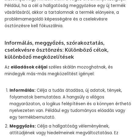
Például, ha a cél a hallgatóság meggyőzése egy új termék
vásárlásáról, akkor a tartalomnak a termék előnyeire, a
problémamegoldó képességére és a cselekvésre
ösztönzésre kell fókuszálnia.
Informálás, meggyőzés, szórakoztatás,
cselekvésre ösztönzés: Különböző célok,
különböző megközelítések
Az
előadások céljai
széles skálán mozoghatnak, és
mindegyik más-más megközelítést igényel:
Informálás:
Célja a tudás átadása, új adatok, tények,
folyamatok bemutatása. A hangsúly a világos
magyarázaton, a logikus felépítésen és a könnyen érthető
nyelvezeten van. Például egy tudományos előadás vagy
egy termékbemutató.
Meggyőzés:
Célja a hallgatóság véleményének,
attitűdjének vagy hiedelmeinek megváltoztatása. Ez