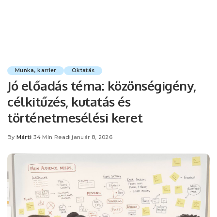
Munka, karrier
Oktatás
Jó előadás téma: közönségigény,
célkitűzés, kutatás és
történetmesélési keret
By
Márti
34 Min Read
január 8, 2026
Posted
by