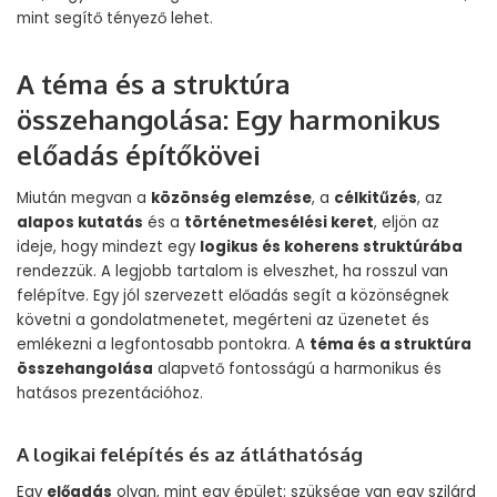
mint segítő tényező lehet.
A téma és a struktúra
összehangolása: Egy harmonikus
előadás építőkövei
Miután megvan a
közönség elemzése
, a
célkitűzés
, az
alapos kutatás
és a
történetmesélési keret
, eljön az
ideje, hogy mindezt egy
logikus és koherens struktúrába
rendezzük. A legjobb tartalom is elveszhet, ha rosszul van
felépítve. Egy jól szervezett előadás segít a közönségnek
követni a gondolatmenetet, megérteni az üzenetet és
emlékezni a legfontosabb pontokra. A
téma és a struktúra
összehangolása
alapvető fontosságú a harmonikus és
hatásos prezentációhoz.
A logikai felépítés és az átláthatóság
Egy
előadás
olyan, mint egy épület: szüksége van egy szilárd