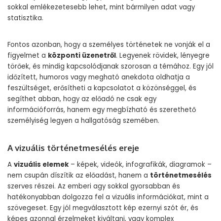
sokkal emlékezetesebb lehet, mint bármilyen adat vagy
statisztika.
Fontos azonban, hogy a személyes történetek ne vonják el a
figyelmet a
központi üzenetről
. Legyenek rövidek, lényegre
törőek, és mindig kapcsolódjanak szorosan a témához. Egy jól
időzített, humoros vagy megható anekdota oldhatja a
feszültséget, erősítheti a kapcsolatot a közönséggel, és
segíthet abban, hogy az előadó ne csak egy
információforrás, hanem egy megbízható és szerethető
személyiség legyen a hallgatóság szemében.
A vizuális történetmesélés ereje
A
vizuális elemek
– képek, videók, infografikák, diagramok –
nem csupán díszítik az előadást, hanem a
történetmesélés
szerves részei. Az emberi agy sokkal gyorsabban és
hatékonyabban dolgozza fel a vizuális információkat, mint a
szövegeset. Egy jól megválasztott kép ezernyi szót ér, és
képes azonnal érzelmeket kiváltani, vagy komplex