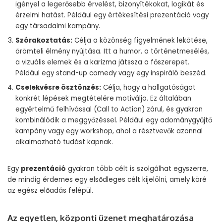
igényel a legerősebb érvelést, bizonyítékokat, logikát és
érzelmi hatást. Például egy értékesítési prezentáció vagy
egy társadalmi kampány.
Szórakoztatás:
Célja a közönség figyelmének lekötése,
örömteli élmény nyújtása. Itt a humor, a történetmesélés,
a vizuális elemek és a karizma játssza a főszerepet.
Például egy stand-up comedy vagy egy inspiráló beszéd.
Cselekvésre ösztönzés:
Célja, hogy a hallgatóságot
konkrét lépések megtételére motiválja. Ez általában
egyértelmű felhívással (Call to Action) zárul, és gyakran
kombinálódik a meggyőzéssel. Például egy adománygyűjtő
kampány vagy egy workshop, ahol a résztvevők azonnal
alkalmazható tudást kapnak.
Egy
prezentáció
gyakran több célt is szolgálhat egyszerre,
de mindig érdemes egy elsődleges célt kijelölni, amely köré
az egész előadás felépül.
Az egyetlen, központi üzenet meghatározása