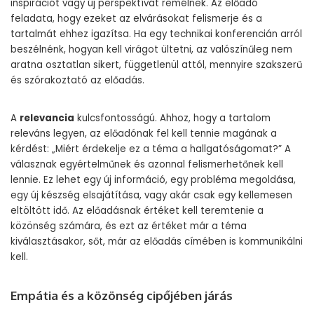
inspirációt vagy új perspektívát remélnek. Az előadó
feladata, hogy ezeket az elvárásokat felismerje és a
tartalmát ehhez igazítsa. Ha egy technikai konferencián arról
beszélnénk, hogyan kell virágot ültetni, az valószínűleg nem
aratna osztatlan sikert, függetlenül attól, mennyire szakszerű
és szórakoztató az előadás.
A
relevancia
kulcsfontosságú. Ahhoz, hogy a tartalom
releváns legyen, az előadónak fel kell tennie magának a
kérdést: „Miért érdekelje ez a téma a hallgatóságomat?” A
válasznak egyértelműnek és azonnal felismerhetőnek kell
lennie. Ez lehet egy új információ, egy probléma megoldása,
egy új készség elsajátítása, vagy akár csak egy kellemesen
eltöltött idő. Az előadásnak értéket kell teremtenie a
közönség számára, és ezt az értéket már a téma
kiválasztásakor, sőt, már az előadás címében is kommunikálni
kell.
Empátia és a közönség cipőjében járás