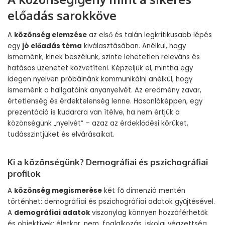
előadás sarokköve
A
közönség elemzése
az első és talán legkritikusabb lépés
egy
jó előadás téma
kiválasztásában. Anélkül, hogy
ismernénk, kinek beszélünk, szinte lehetetlen releváns és
hatásos üzenetet közvetíteni. Képzeljük el, mintha egy
idegen nyelven próbálnánk kommunikálni anélkül, hogy
ismernénk a hallgatóink anyanyelvét. Az eredmény zavar,
értetlenség és érdektelenség lenne. Hasonlóképpen, egy
prezentáció is kudarcra van ítélve, ha nem értjük a
közönségünk „nyelvét” – azaz az érdeklődési körüket,
tudásszintjüket és elvárásaikat.
Ki a közönségünk? Demográfiai és pszichográfiai
profilok
A
közönség megismerése
két fő dimenzió mentén
történhet: demográfiai és pszichográfiai adatok gyűjtésével.
A
demográfiai adatok
viszonylag könnyen hozzáférhetők
és objektívek: életkor, nem, foglalkozás, iskolai végzettség,