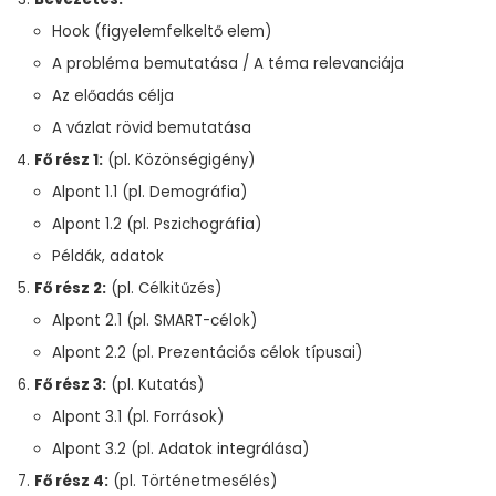
Hook (figyelemfelkeltő elem)
A probléma bemutatása / A téma relevanciája
Az előadás célja
A vázlat rövid bemutatása
Fő rész 1:
(pl. Közönségigény)
Alpont 1.1 (pl. Demográfia)
Alpont 1.2 (pl. Pszichográfia)
Példák, adatok
Fő rész 2:
(pl. Célkitűzés)
Alpont 2.1 (pl. SMART-célok)
Alpont 2.2 (pl. Prezentációs célok típusai)
Fő rész 3:
(pl. Kutatás)
Alpont 3.1 (pl. Források)
Alpont 3.2 (pl. Adatok integrálása)
Fő rész 4:
(pl. Történetmesélés)