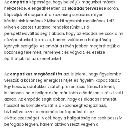
Az
empátia
képessége, hogy beleéljük magunkat mások
helyzetébe, elengedhetetlen az
előadás tervezése
során.
Képzeljük el magunkat a közönség soraiban: milyen
kérdéseink lennének? Milyen kifogásaink merülnének fel?
Milyen előzetes tudással rendelkezünk? Ez a
perspektívaváltás segít abban, hogy az előadás ne csak a mi
nézőpontunkat tükrözze, hanem valóban a hallgatóság
igényeit szolgálja. Az empátia révén jobban megérthetjük a
közönség félelmeit, reményeit és vágyait, és ezekre
építhetjük fel az üzenetünket.
Az
empatikus megközelítés
azt is jelenti, hogy figyelembe
vesszük a közönség energiaszintjét és figyelmi kapacitását.
Egy hosszú, adatokkal zsúfolt prezentáció fárasztó lehet,
különösen, ha a hallgatóság már több előadáson is részt vett
aznap. Az empátia segít abban, hogy az előadás ritmusát,
hosszát és komplexitását is a közönséghez igazítsuk,
biztosítva ezzel a maximális befogadást és az
elkötelezettséget. A cél, hogy a hallgatóság ne csak passzív
befogadó legyen, hanem aktívan részt vegyen a