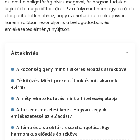
az, amit a hallgatóság elvisz magával, és hogyan tudjuk a
leginkább megszólítani őket. Ez a folyamat nem egyszerű, de
elengedhetetlen ahhoz, hogy üzenetünk ne csak eljusson,
hanem valóban rezonáljon is a befogadókban, és
emlékezetes élményt nyújtson.
Áttekintés
A közönségigény mint a sikeres előadás sarokköve
Célkitűzés: Miért prezentálunk és mit akarunk
elérni?
A mélyreható kutatás mint a hitelesség alapja
A történetmesélési keret: Hogyan tegyük
emlékezetessé az előadást?
A téma és a struktúra összehangolása: Egy
harmonikus előadás építőkövei