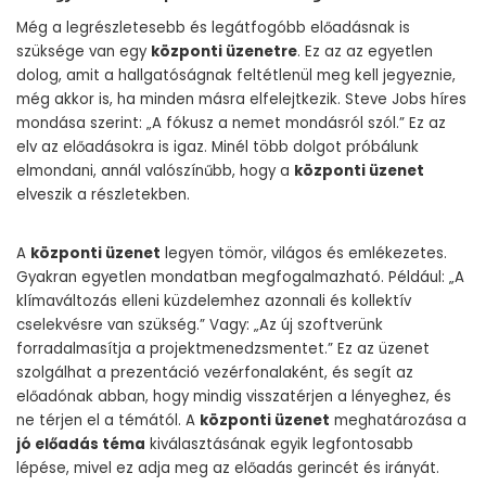
Még a legrészletesebb és legátfogóbb előadásnak is
szüksége van egy
központi üzenetre
. Ez az az egyetlen
dolog, amit a hallgatóságnak feltétlenül meg kell jegyeznie,
még akkor is, ha minden másra elfelejtkezik. Steve Jobs híres
mondása szerint: „A fókusz a nemet mondásról szól.” Ez az
elv az előadásokra is igaz. Minél több dolgot próbálunk
elmondani, annál valószínűbb, hogy a
központi üzenet
elveszik a részletekben.
A
központi üzenet
legyen tömör, világos és emlékezetes.
Gyakran egyetlen mondatban megfogalmazható. Például: „A
klímaváltozás elleni küzdelemhez azonnali és kollektív
cselekvésre van szükség.” Vagy: „Az új szoftverünk
forradalmasítja a projektmenedzsmentet.” Ez az üzenet
szolgálhat a prezentáció vezérfonalaként, és segít az
előadónak abban, hogy mindig visszatérjen a lényeghez, és
ne térjen el a témától. A
központi üzenet
meghatározása a
jó előadás téma
kiválasztásának egyik legfontosabb
lépése, mivel ez adja meg az előadás gerincét és irányát.