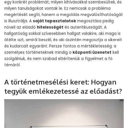
egy konkrét problémát, milyen kihívásokkal szembesültek, és
milyen tanulságokat vontak le. Ez nemcsak a probléma
megértését segíti, hanem a megoldás megvalósíthatóságát
is illusztrálja. A
saját tapasztalatok
megosztása pedig
növeli az előadó
hitelességét
és autentikusságát. A
hallgatóság sokkal szívesebben hallgat valakire, aki maga is
átélte azt, amiről beszél, és aki őszintén megosztja a sikereit
és kudarcait egyaránt. Persze fontos a mértékletesség: a
személyes történeteknek mindig a
központi üzenetet
kell
szolgálniuk, és nem szabad eltéríteniük a figyelmet a fő
témáról.
A történetmesélési keret: Hogyan
tegyük emlékezetessé az előadást?