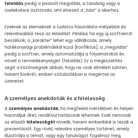
feloldás
pedig a javasolt megoldás, a tanulság vagy a
cselekvésre ösztönzés, ami elvezeti a „hőst” a sikerhez.
Ezeknek az elemeknek a tudatos használata mélyebbé és
relevánsabbá teszi az előadást. Például, ha egy új szoftverről
beszélünk, a „karakter” lehet egy vállalkozás, amely
hatékonysági problémákkal küzd (konfliktus), a „megoldás”
pedig a szoftver, amely automatizálja a folyamatokat és
növeli a termelékenységet (feloldás). Ez a megközelítés
segít a közönségnek abban, hogy ne csak elméleti szinten,
hanem konkrét, emberi szituációkban is megértse az
üzenetet.
A személyes anekdoták és a hitelesség
A
személyes anekdoták
, ha megfelelő mértékben és helyen
használjuk őket, rendkívül hatásosak lehetnek. Ezek nemcsak
az előadó
hitelességét
növelik, hanem emberibbé is teszik a
prezentációt. Egy rövid, releváns személyes történet, amely
illusztrálja a témát, vagy egy tanulságot fogalmaz meg,