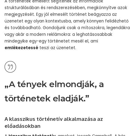
A történetek emellett segítenek az információk
strukturálásában és rendszerezésében, megkönnyítve azok
megjegyzését. Egy jól elmesélt történet beágyazza az
üzenetet egy olyan kontextusba, amely könnyen felidézhető
és továbbadható. Gondoljunk csak a mítoszokra, legendákra
vagy akár a modern reklámokra: a leghatásosabbak
mindegyike egy-egy történetet mesél el, ami
emlékezetessé
teszi az üzenetet.
„A tények elmondják, a
történetek eladják.”
A klasszikus történetív alkalmazása az
előadásokban