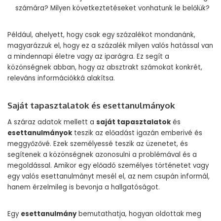
számára? Milyen következtetéseket vonhatunk le belőlük?
Például, ahelyett, hogy csak egy százalékot mondanánk,
magyarázzuk el, hogy ez a százalék milyen valós hatással van
a mindennapi életre vagy az iparágra. Ez segít a
közönségnek abban, hogy az absztrakt számokat konkrét,
releváns információkká alakítsa.
Saját tapasztalatok és esettanulmányok
A száraz adatok mellett a
saját tapasztalatok
és
esettanulmányok
teszik az előadást igazán emberivé és
meggyőzővé. Ezek személyessé teszik az üzenetet, és
segítenek a közönségnek azonosulni a problémával és a
megoldással. Amikor egy előadó személyes történetet vagy
egy valós esettanulmányt mesél el, az nem csupán informál,
hanem érzelmileg is bevonja a hallgatóságot.
Egy
esettanulmány
bemutathatja, hogyan oldottak meg