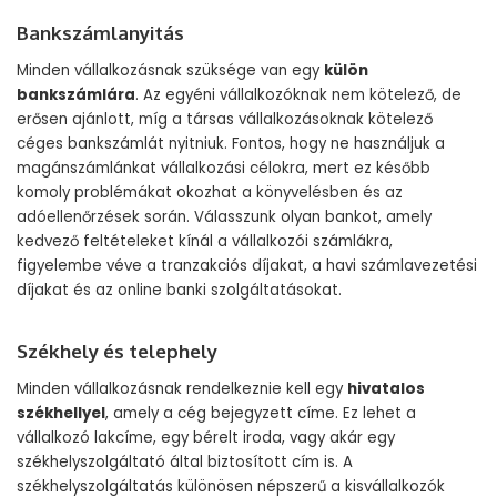
Bankszámlanyitás
Minden vállalkozásnak szüksége van egy
külön
bankszámlára
. Az egyéni vállalkozóknak nem kötelező, de
erősen ajánlott, míg a társas vállalkozásoknak kötelező
céges bankszámlát nyitniuk. Fontos, hogy ne használjuk a
magánszámlánkat vállalkozási célokra, mert ez később
komoly problémákat okozhat a könyvelésben és az
adóellenőrzések során. Válasszunk olyan bankot, amely
kedvező feltételeket kínál a vállalkozói számlákra,
figyelembe véve a tranzakciós díjakat, a havi számlavezetési
díjakat és az online banki szolgáltatásokat.
Székhely és telephely
Minden vállalkozásnak rendelkeznie kell egy
hivatalos
székhellyel
, amely a cég bejegyzett címe. Ez lehet a
vállalkozó lakcíme, egy bérelt iroda, vagy akár egy
székhelyszolgáltató által biztosított cím is. A
székhelyszolgáltatás különösen népszerű a kisvállalkozók