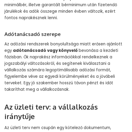
minimálbér, illetve garantált bérminimum után fizetendő
járulékok és adók összege minden évben változik, ezért
fontos naprakésznek lenni.
Adótanácsadó szerepe
Az adózási rendszerek bonyolultsága miatt erősen ajánlott
egy
adótanácsadó vagy könyvelő
bevonása a kezdeti
fázisban. Ők naprakész információkkal rendelkeznek a
jogszabályi változásokról, és segítenek kiválasztani a
vállalkozás számára legoptimálisabb adózási formát,
figyelembe véve az egyedi körülményeket és a jövőbeli
terveket. Egy jó szakember hosszú távon pénzt és időt
takaríthat meg a vállalkozásnak.
Az üzleti terv: a vállalkozás
iránytűje
Az üzleti terv nem csupán egy kötelező dokumentum,