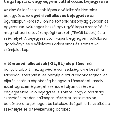
Cégalapítás, vagy egyéni vállalkozás bejegyzése
Az első és legfontosabb lépés a vállalkozás hivatalos
bejegyzése. Az
egyéni vállalkozás bejegyzése
az
Ügyfélkapun keresztül online történik, viszonylag gyorsan és
egyszerűen. Szükséges hozzá egy Ügyfélkapu azonosító, és
meg kell adni a tevékenységi köröket (TEÁOR kódok) és a
székhelyet. A bejegyzés után kapunk egy egyéni vállalkozói
igazolványt, és a vállalkozás adószámot és statisztikai
számjelet kap.
A
társas vállalkozások (Kft., Bt.) alapítása
már
bonyolultabb. Ehhez ügyvédre van szükség, aki elkészíti a
társasági szerződést, és benyújtja azt a cégbírósághoz. Az
eljárás során a cégbíróság bejegyzi a társaságot, amely
ezzel jogi személyiséget szerez. A folyamat része a
cégjegyzékbe való bejegyzés is. Fontos, hogy a társasági
szerződés minden szükséges részletet tartalmazzon,
beleértve a tagok jogait és kötelezettségeit, a törzstőkét, a
székhelyet és a tevékenységi köröket.