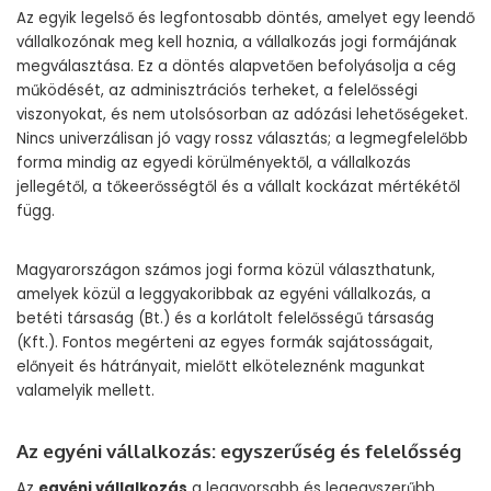
Az egyik legelső és legfontosabb döntés, amelyet egy leendő
vállalkozónak meg kell hoznia, a vállalkozás jogi formájának
megválasztása. Ez a döntés alapvetően befolyásolja a cég
működését, az adminisztrációs terheket, a felelősségi
viszonyokat, és nem utolsósorban az adózási lehetőségeket.
Nincs univerzálisan jó vagy rossz választás; a legmegfelelőbb
forma mindig az egyedi körülményektől, a vállalkozás
jellegétől, a tőkeerősségtől és a vállalt kockázat mértékétől
függ.
Magyarországon számos jogi forma közül választhatunk,
amelyek közül a leggyakoribbak az egyéni vállalkozás, a
betéti társaság (Bt.) és a korlátolt felelősségű társaság
(Kft.). Fontos megérteni az egyes formák sajátosságait,
előnyeit és hátrányait, mielőtt elköteleznénk magunkat
valamelyik mellett.
Az egyéni vállalkozás: egyszerűség és felelősség
Az
egyéni vállalkozás
a leggyorsabb és legegyszerűbb