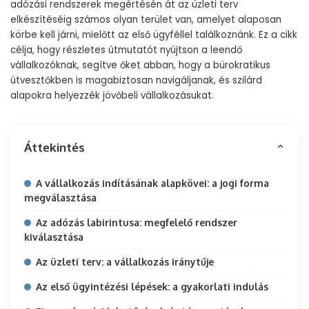
adózási rendszerek megértésén át az üzleti terv
elkészítéséig számos olyan terület van, amelyet alaposan
körbe kell járni, mielőtt az első ügyféllel találkoznánk. Ez a cikk
célja, hogy részletes útmutatót nyújtson a leendő
vállalkozóknak, segítve őket abban, hogy a bürokratikus
útvesztőkben is magabiztosan navigáljanak, és szilárd
alapokra helyezzék jövőbeli vállalkozásukat.
Áttekintés
A vállalkozás indításának alapkövei: a jogi forma
megválasztása
Az adózás labirintusa: megfelelő rendszer
kiválasztása
Az üzleti terv: a vállalkozás iránytűje
Az első ügyintézési lépések: a gyakorlati indulás