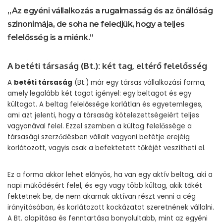
„Az egyéni vállalkozás a rugalmasság és az önállóság
szinonimája, de soha ne feledjük, hogy a teljes
felelősség is a miénk.”
A betéti társaság (Bt.): két tag, eltérő felelősség
A
betéti társaság
(Bt.) már egy társas vállalkozási forma,
amely legalább két tagot igényel: egy beltagot és egy
kültagot. A beltag felelőssége korlátlan és egyetemleges,
ami azt jelenti, hogy a társaság kötelezettségeiért teljes
vagyonával felel. Ezzel szemben a kültag felelőssége a
társasági szerződésben vállalt vagyoni betétje erejéig
korlátozott, vagyis csak a befektetett tőkéjét veszítheti el.
Ez a forma akkor lehet előnyös, ha van egy aktív beltag, aki a
napi működésért felel, és egy vagy több kültag, akik tőkét
fektetnek be, de nem akarnak aktívan részt venni a cég
irányításában, és korlátozott kockázatot szeretnének vállalni.
A Bt. alapítása és fenntartása bonyolultabb, mint az egyéni