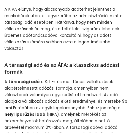
A KIVA előnye, hogy alacsonyabb adóterhet jelenthet a
munkabérek után, és egyszerűbb az adminisztráció, mint a
társasági adó esetében. Hátránya, hogy nem minden
vállalkozásnak éri meg, és a feltételei szigorúak lehetnek.
Érdemes adótanácsadóval konzultálni, hogy az adott
vállalkozás számára valóban ez-e a legoptimálisabb
választás.
A társasági adó és az ÁFA: a klasszikus adózási
formák
A
társasági adó
a Kft.-k és más társas vállalkozások
alapértelmezett adózási formája, amennyiben nem
választanak valamilyen egyszerűsített rendszert. Az adó
alapja a vállalkozás adózás előtti eredménye, és mértéke 9%,
ami Európában az egyik legalacsonyabb. Ehhez jön még a
helyi iparűzési adó
(HIPA), amelynek mértékét az
önkormányzatok határozzák meg, általában a nettó
árbevétel maximum 2%-ában. A társasági adóval adózó