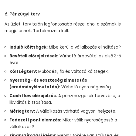
6. Pénzügyi terv
Az üzleti terv talán legfontosabb része, ahol a számok is
megjelennek. Tartalmaznia kell:
Induló költségek:
Mibe kerül a vállalkozás elindítása?
Bevételi előrejelzések:
Várható árbevétel az első 3-5
évre.
Költségterv:
Működési, fix és változó költségek.
Nyereség- és veszteség kimutatás
(eredménykimutatás):
Várható nyereségesség.
Cash flow előrejelzés:
A pénzmozgások tervezése, a
likviditás biztosítása.
Mérlegterv:
A vállalkozás várható vagyoni helyzete.
Fedezeti pont elemzés:
Mikor válik nyereségessé a
vállalkozás?
Finanszírozási igény:
Mennyi tőkére van szükség, és