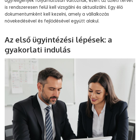
ügyféligények folyamatosan változnak, ezért az üzleti tervet
is rendszeresen felül kell vizsgálni és aktualizálni. Egy élő
dokumentumként kell kezelni, amely a vállalkozás
növekedésével és fejlődésével együtt alakul.
Az első ügyintézési lépések: a
gyakorlati indulás