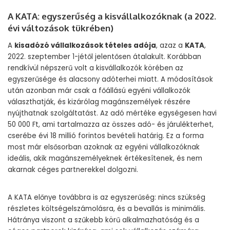
A KATA: egyszerűség a kisvállalkozóknak (a 2022.
évi változások tükrében)
A
kisadózó vállalkozások tételes adója
, azaz a
KATA
,
2022. szeptember 1-jétől jelentősen átalakult. Korábban
rendkívül népszerű volt a kisvállalkozók körében az
egyszerűsége és alacsony adóterhei miatt. A módosítások
után azonban már csak a főállású egyéni vállalkozók
választhatják, és kizárólag magánszemélyek részére
nyújthatnak szolgáltatást. Az adó mértéke egységesen havi
50 000 Ft, ami tartalmazza az összes adó- és járulékterhet,
cserébe évi 18 millió forintos bevételi határig. Ez a forma
most már elsősorban azoknak az egyéni vállalkozóknak
ideális, akik magánszemélyeknek értékesítenek, és nem
akarnak céges partnerekkel dolgozni.
A KATA előnye továbbra is az egyszerűség: nincs szükség
részletes költségelszámolásra, és a bevallás is minimális.
Hátránya viszont a szűkebb körű alkalmazhatóság és a