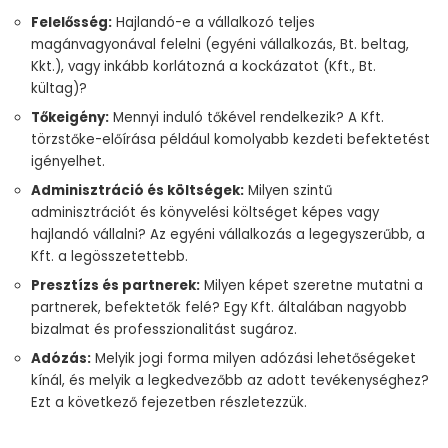
Felelősség:
Hajlandó-e a vállalkozó teljes
magánvagyonával felelni (egyéni vállalkozás, Bt. beltag,
Kkt.), vagy inkább korlátozná a kockázatot (Kft., Bt.
kültag)?
Tőkeigény:
Mennyi induló tőkével rendelkezik? A Kft.
törzstőke-előírása például komolyabb kezdeti befektetést
igényelhet.
Adminisztráció és költségek:
Milyen szintű
adminisztrációt és könyvelési költséget képes vagy
hajlandó vállalni? Az egyéni vállalkozás a legegyszerűbb, a
Kft. a legösszetettebb.
Presztízs és partnerek:
Milyen képet szeretne mutatni a
partnerek, befektetők felé? Egy Kft. általában nagyobb
bizalmat és professzionalitást sugároz.
Adózás:
Melyik jogi forma milyen adózási lehetőségeket
kínál, és melyik a legkedvezőbb az adott tevékenységhez?
Ezt a következő fejezetben részletezzük.