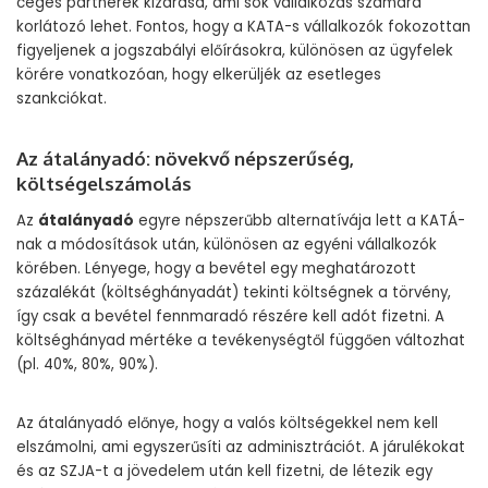
céges partnerek kizárása, ami sok vállalkozás számára
korlátozó lehet. Fontos, hogy a KATA-s vállalkozók fokozottan
figyeljenek a jogszabályi előírásokra, különösen az ügyfelek
körére vonatkozóan, hogy elkerüljék az esetleges
szankciókat.
Az átalányadó: növekvő népszerűség,
költségelszámolás
Az
átalányadó
egyre népszerűbb alternatívája lett a KATÁ-
nak a módosítások után, különösen az egyéni vállalkozók
körében. Lényege, hogy a bevétel egy meghatározott
százalékát (költséghányadát) tekinti költségnek a törvény,
így csak a bevétel fennmaradó részére kell adót fizetni. A
költséghányad mértéke a tevékenységtől függően változhat
(pl. 40%, 80%, 90%).
Az átalányadó előnye, hogy a valós költségekkel nem kell
elszámolni, ami egyszerűsíti az adminisztrációt. A járulékokat
és az SZJA-t a jövedelem után kell fizetni, de létezik egy