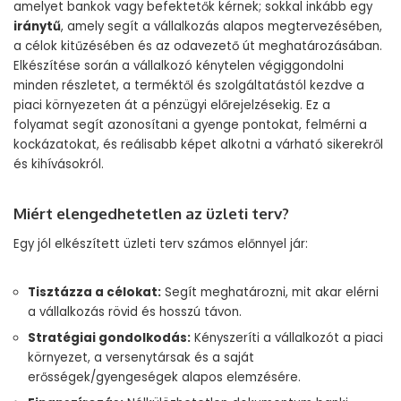
amelyet bankok vagy befektetők kérnek; sokkal inkább egy
iránytű
, amely segít a vállalkozás alapos megtervezésében,
a célok kitűzésében és az odavezető út meghatározásában.
Elkészítése során a vállalkozó kénytelen végiggondolni
minden részletet, a terméktől és szolgáltatástól kezdve a
piaci környezeten át a pénzügyi előrejelzésekig. Ez a
folyamat segít azonosítani a gyenge pontokat, felmérni a
kockázatokat, és reálisabb képet alkotni a várható sikerekről
és kihívásokról.
Miért elengedhetetlen az üzleti terv?
Egy jól elkészített üzleti terv számos előnnyel jár:
Tisztázza a célokat:
Segít meghatározni, mit akar elérni
a vállalkozás rövid és hosszú távon.
Stratégiai gondolkodás:
Kényszeríti a vállalkozót a piaci
környezet, a versenytársak és a saját
erősségek/gyengeségek alapos elemzésére.