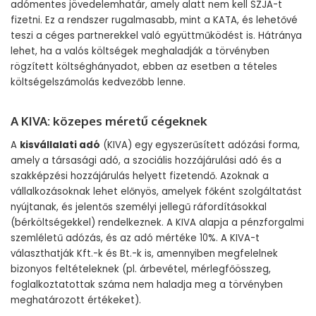
adómentes jövedelemhatár, amely alatt nem kell SZJA-t
fizetni. Ez a rendszer rugalmasabb, mint a KATA, és lehetővé
teszi a céges partnerekkel való együttműködést is. Hátránya
lehet, ha a valós költségek meghaladják a törvényben
rögzített költséghányadot, ebben az esetben a tételes
költségelszámolás kedvezőbb lenne.
A KIVA: közepes méretű cégeknek
A
kisvállalati adó
(KIVA) egy egyszerűsített adózási forma,
amely a társasági adó, a szociális hozzájárulási adó és a
szakképzési hozzájárulás helyett fizetendő. Azoknak a
vállalkozásoknak lehet előnyös, amelyek főként szolgáltatást
nyújtanak, és jelentős személyi jellegű ráfordításokkal
(bérköltségekkel) rendelkeznek. A KIVA alapja a pénzforgalmi
szemléletű adózás, és az adó mértéke 10%. A KIVA-t
választhatják Kft.-k és Bt.-k is, amennyiben megfelelnek
bizonyos feltételeknek (pl. árbevétel, mérlegfőösszeg,
foglalkoztatottak száma nem haladja meg a törvényben
meghatározott értékeket).