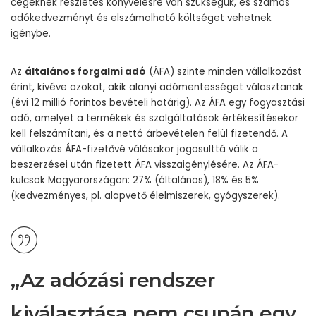
cégeknek részletes könyvelésre van szükségük, és számos
adókedvezményt és elszámolható költséget vehetnek
igénybe.
Az
általános forgalmi adó
(ÁFA) szinte minden vállalkozást
érint, kivéve azokat, akik alanyi adómentességet választanak
(évi 12 millió forintos bevételi határig). Az ÁFA egy fogyasztási
adó, amelyet a termékek és szolgáltatások értékesítésekor
kell felszámítani, és a nettó árbevételen felül fizetendő. A
vállalkozás ÁFA-fizetővé válásakor jogosulttá válik a
beszerzései után fizetett ÁFA visszaigénylésére. Az ÁFA-
kulcsok Magyarországon: 27% (általános), 18% és 5%
(kedvezményes, pl. alapvető élelmiszerek, gyógyszerek).
„Az adózási rendszer
kiválasztása nem csupán egy