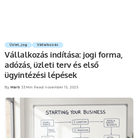
Üzlet, jog
Vállalkozás
Vállalkozás indítása: jogi forma,
adózás, üzleti terv és első
ügyintézési lépések
By
Márti
33 Min Read
november 15, 2025
Posted
by