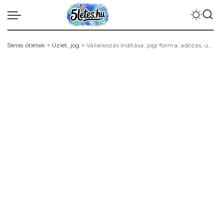
5letes ötletek
>
Üzlet, jog
>
Vállalkozás indítása: jogi forma, adózás, üzleti terv és első ügyintézési lépések