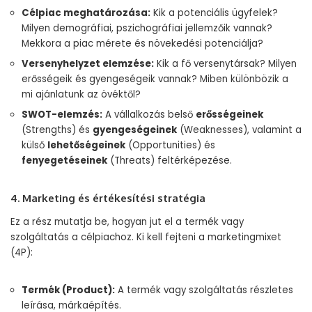
Célpiac meghatározása:
Kik a potenciális ügyfelek?
Milyen demográfiai, pszichográfiai jellemzőik vannak?
Mekkora a piac mérete és növekedési potenciálja?
Versenyhelyzet elemzése:
Kik a fő versenytársak? Milyen
erősségeik és gyengeségeik vannak? Miben különbözik a
mi ajánlatunk az övéktől?
SWOT-elemzés:
A vállalkozás belső
erősségeinek
(Strengths) és
gyengeségeinek
(Weaknesses), valamint a
külső
lehetőségeinek
(Opportunities) és
fenyegetéseinek
(Threats) feltérképezése.
4. Marketing és értékesítési stratégia
Ez a rész mutatja be, hogyan jut el a termék vagy
szolgáltatás a célpiachoz. Ki kell fejteni a marketingmixet
(4P):
Termék (Product):
A termék vagy szolgáltatás részletes
leírása, márkaépítés.