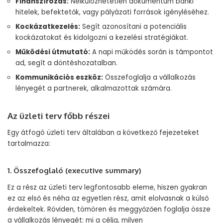
Finanszírozás:
Nélkülözhetetlen dokumentum banki
hitelek, befektetők, vagy pályázati források igényléséhez.
Kockázatkezelés:
Segít azonosítani a potenciális
kockázatokat és kidolgozni a kezelési stratégiákat.
Működési útmutató:
A napi működés során is támpontot
ad, segít a döntéshozatalban.
Kommunikációs eszköz:
Összefoglalja a vállalkozás
lényegét a partnerek, alkalmazottak számára.
Az üzleti terv főbb részei
Egy átfogó üzleti terv általában a következő fejezeteket
tartalmazza:
1. Összefoglaló (executive summary)
Ez a rész az üzleti terv legfontosabb eleme, hiszen gyakran
ez az első és néha az egyetlen rész, amit elolvasnak a külső
érdekeltek. Röviden, tömören és meggyőzően foglalja össze
a vállalkozás lényegét: mi a célja, milyen