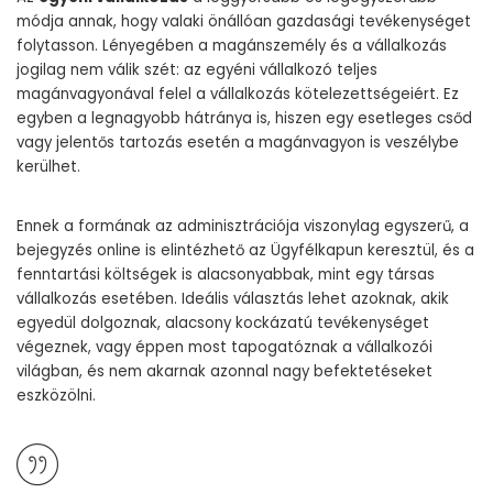
módja annak, hogy valaki önállóan gazdasági tevékenységet
folytasson. Lényegében a magánszemély és a vállalkozás
jogilag nem válik szét: az egyéni vállalkozó teljes
magánvagyonával felel a vállalkozás kötelezettségeiért. Ez
egyben a legnagyobb hátránya is, hiszen egy esetleges csőd
vagy jelentős tartozás esetén a magánvagyon is veszélybe
kerülhet.
Ennek a formának az adminisztrációja viszonylag egyszerű, a
bejegyzés online is elintézhető az Ügyfélkapun keresztül, és a
fenntartási költségek is alacsonyabbak, mint egy társas
vállalkozás esetében. Ideális választás lehet azoknak, akik
egyedül dolgoznak, alacsony kockázatú tevékenységet
végeznek, vagy éppen most tapogatóznak a vállalkozói
világban, és nem akarnak azonnal nagy befektetéseket
eszközölni.