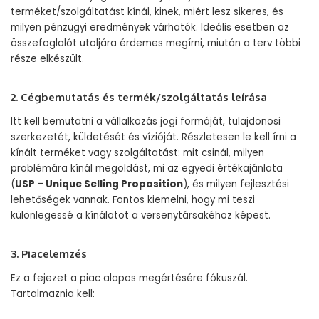
terméket/szolgáltatást kínál, kinek, miért lesz sikeres, és
milyen pénzügyi eredmények várhatók. Ideális esetben az
összefoglalót utoljára érdemes megírni, miután a terv többi
része elkészült.
2. Cégbemutatás és termék/szolgáltatás leírása
Itt kell bemutatni a vállalkozás jogi formáját, tulajdonosi
szerkezetét, küldetését és vízióját. Részletesen le kell írni a
kínált terméket vagy szolgáltatást: mit csinál, milyen
problémára kínál megoldást, mi az egyedi értékajánlata
(
USP – Unique Selling Proposition
), és milyen fejlesztési
lehetőségek vannak. Fontos kiemelni, hogy mi teszi
különlegessé a kínálatot a versenytársakéhoz képest.
3. Piacelemzés
Ez a fejezet a piac alapos megértésére fókuszál.
Tartalmaznia kell: