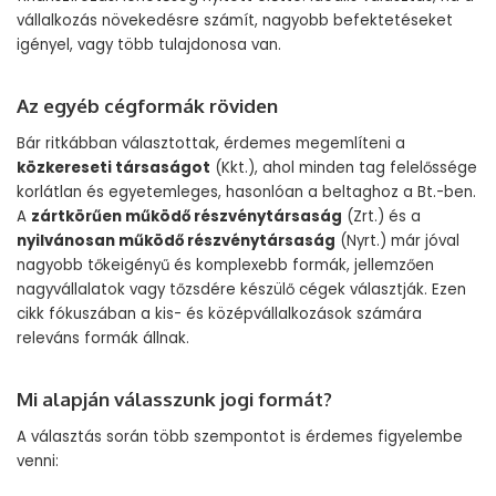
vállalkozás növekedésre számít, nagyobb befektetéseket
igényel, vagy több tulajdonosa van.
Az egyéb cégformák röviden
Bár ritkábban választottak, érdemes megemlíteni a
közkereseti társaságot
(Kkt.), ahol minden tag felelőssége
korlátlan és egyetemleges, hasonlóan a beltaghoz a Bt.-ben.
A
zártkörűen működő részvénytársaság
(Zrt.) és a
nyilvánosan működő részvénytársaság
(Nyrt.) már jóval
nagyobb tőkeigényű és komplexebb formák, jellemzően
nagyvállalatok vagy tőzsdére készülő cégek választják. Ezen
cikk fókuszában a kis- és középvállalkozások számára
releváns formák állnak.
Mi alapján válasszunk jogi formát?
A választás során több szempontot is érdemes figyelembe
venni: