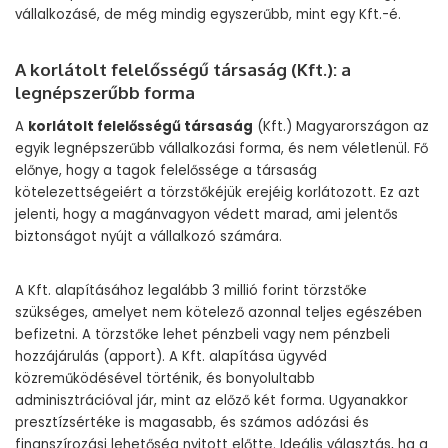
vállalkozásé, de még mindig egyszerűbb, mint egy Kft.-é.
A korlátolt felelősségű társaság (Kft.): a
legnépszerűbb forma
A
korlátolt felelősségű társaság
(Kft.) Magyarországon az
egyik legnépszerűbb vállalkozási forma, és nem véletlenül. Fő
előnye, hogy a tagok felelőssége a társaság
kötelezettségeiért a törzstőkéjük erejéig korlátozott. Ez azt
jelenti, hogy a magánvagyon védett marad, ami jelentős
biztonságot nyújt a vállalkozó számára.
A Kft. alapításához legalább 3 millió forint törzstőke
szükséges, amelyet nem kötelező azonnal teljes egészében
befizetni. A törzstőke lehet pénzbeli vagy nem pénzbeli
hozzájárulás (apport). A Kft. alapítása ügyvéd
közreműködésével történik, és bonyolultabb
adminisztrációval jár, mint az előző két forma. Ugyanakkor
presztízsértéke is magasabb, és számos adózási és
finanszírozási lehetőség nyitott előtte. Ideális választás, ha a