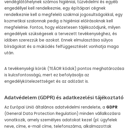
vendéglátóhelynek számos higiéniai, tűzvédelmi és egyéb
engedéllyel kell rendelkeznie, egy építőipari cégnek
rendelkeznie kell a megfelelő szakmai jogosultságokkal, egy
kozmetikai szalonnak pedig a higiéniai előírásoknak kell
megfelelnie. Fontos, hogy előzetesen tájékozódjunk, milyen
engedélyek szükségesek a tervezett tevékenységhez, és
időben szerezzük be azokat. Ennek elmulasztása súlyos
bírságokat és a működés felfüggesztését vonhatja maga
után.
A tevékenységi körök (TEÁOR kódok) pontos meghatározása
is kulcsfontosságú, mert ez befolyásolja az
engedélykötelezettséget és az adózást is.
Adatvédelem (GDPR) és adatkezelési tájékoztató
Az Európai Unió általános adatvédelmi rendelete, a
GDPR
(General Data Protection Regulation) minden vállalkozásra
vonatkozik, amely személyes adatokat kezel (pl. ügyfelek
neve, címe, e-mail címe, telefonszáma, alkalmazottak