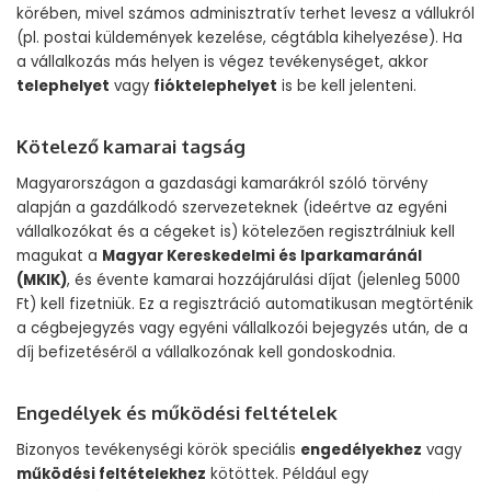
körében, mivel számos adminisztratív terhet levesz a vállukról
(pl. postai küldemények kezelése, cégtábla kihelyezése). Ha
a vállalkozás más helyen is végez tevékenységet, akkor
telephelyet
vagy
fióktelephelyet
is be kell jelenteni.
Kötelező kamarai tagság
Magyarországon a gazdasági kamarákról szóló törvény
alapján a gazdálkodó szervezeteknek (ideértve az egyéni
vállalkozókat és a cégeket is) kötelezően regisztrálniuk kell
magukat a
Magyar Kereskedelmi és Iparkamaránál
(MKIK)
, és évente kamarai hozzájárulási díjat (jelenleg 5000
Ft) kell fizetniük. Ez a regisztráció automatikusan megtörténik
a cégbejegyzés vagy egyéni vállalkozói bejegyzés után, de a
díj befizetéséről a vállalkozónak kell gondoskodnia.
Engedélyek és működési feltételek
Bizonyos tevékenységi körök speciális
engedélyekhez
vagy
működési feltételekhez
kötöttek. Például egy