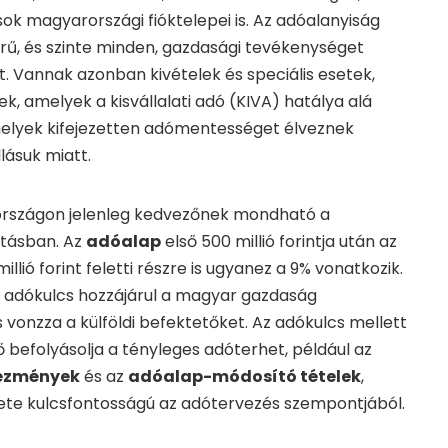
ások magyarországi fióktelepei is. Az adóalanyiság
örű, és szinte minden, gazdasági tevékenységet
t. Vannak azonban kivételek és speciális esetek,
k, amelyek a kisvállalati adó (KIVA) hatálya alá
melyek kifejezetten adómentességet élveznek
llásuk miatt.
szágon jelenleg kedvezőnek mondható a
ításban. Az
adóalap
első 500 millió forintja után az
llió forint feletti részre is ugyanez a 9% vonatkozik.
y adókulcs hozzájárul a magyar gazdaság
onzza a külföldi befektetőket. Az adókulcs mellett
befolyásolja a tényleges adóterhet, például az
ezmények
és az
adóalap-módosító tételek
,
ete kulcsfontosságú az adótervezés szempontjából.