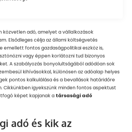
n közvetlen adó, amelyet a vállalkozások
am. Elsődleges célja az állami költségvetés
 emellett fontos gazdaságpolitikai eszköz is,
sztönözni vagy éppen korlátozni tud bizonyos
et. A szabályozás bonyolultságából adódóan sok
zembesül kihívásokkal, különösen az adóalap helyes
ek pontos kalkulálása és a bevallások határidőre
n. Cikkünkben igyekszünk minden fontos aspektust
 átfogó képet kapjanak a
társasági adó
gi adó és kik az