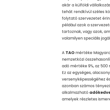
akár a külföldi vállalkoz
tehát rendkívül széles k
folytató szervezetet érin
például azok a szervezete
tartoznak, vagy azok, a
valamilyen speciális jogá
A
TAO
mértéke Magyaror
nemzetközi összehasonl
adó mértéke 9%, az 500 mi
Ez az egységes, alacson
versenyképességéhez és v
azonban számos tényező 
alkalmazható
adókedv
amelyek részletes ismer