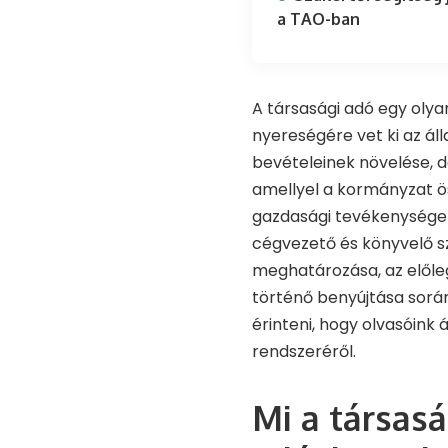
a TAO-ban
A társasági adó egy olya
nyereségére vet ki az áll
bevételeinek növelése, de
amellyel a kormányzat ö
gazdasági tevékenységek
cégvezető és könyvelő s
meghatározása, az előleg
történő benyújtása sorá
érinteni, hogy olvasóink
rendszeréről.
Mi a társasá