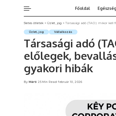
Főoldal
Egészsé
5letes ötletek
>
Üzlet, jog
>
Társasági adó (TAO): mikor kell f
Üzlet, jog
Vállalkozás
Társasági adó (TAO
előlegek, bevallás
gyakori hibák
By
Márti
25 Min Read
február 10, 2026
Posted
by