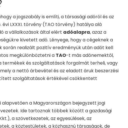
?
ahogy a jogszabály is említi, a társasági adóról és az
. évi LXXXI. törvény (TAO törvény) hatálya alá
ó a vállalkozások által elért
adóalapra
, azaz a
ségükre kivetett adó. Lényege, hogy a cégeknek a
során realizált pozitív eredményük után adót kell
ontos megkülönböztetni a
TAO
-t más adónemektől,
 a termékek és szolgáltatások forgalmát terheli, vagy
 amely a nettó árbevétel és az eladott áruk beszerzési
tített szolgáltatások értékével csökkentett
i alapvetően a Magyarországon bejegyzett jogi
vezetek. Ide tartoznak többek között a gazdasági
., Kkt.), a szövetkezetek, az egyesülések, az
etek, a köztestületek, a közhasznú társaságok, de