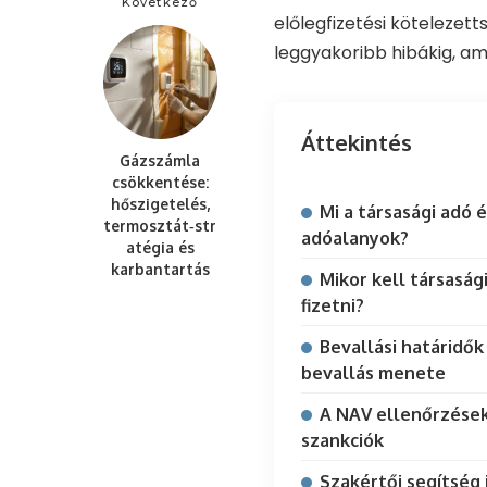
Következő
előlegfizetési kötelezet
leggyakoribb hibákig, am
Áttekintés
Gázszámla
csökkentése:
hőszigetelés,
Mi a társasági adó é
termosztát‑str
adóalanyok?
atégia és
karbantartás
Mikor kell társaság
fizetni?
Bevallási határidők
bevallás menete
A NAV ellenőrzések
szankciók
Szakértői segítség