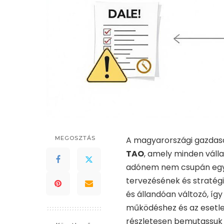
MEGOSZTÁS
A magyarországi gazdasá
TAO
, amely minden váll
adónem nem csupán egy k
tervezésének és stratégi
és állandóan változó, íg
működéshez és az esetle
részletesen bemutassuk a