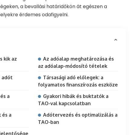
tségeken, a bevallási határidőkön át egészen a
elyekre érdemes odafigyelni.
s kik az
Az adóalap meghatározása és
az adóalap-módosító tételek
i adót
Társasági adó előlegek: a
folyamatos finanszírozás eszköze
 és a
Gyakori hibák és buktatók a
TAO-val kapcsolatban
 és a
Adótervezés és optimalizálás a
TAO-ban
 jelentősége