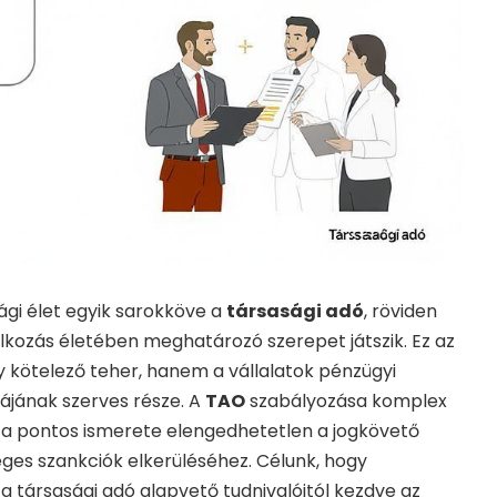
gi élet egyik sarokköve a
társasági adó
, röviden
alkozás életében meghatározó szerepet játszik. Ez az
ötelező teher, hanem a vállalatok pénzügyi
ájának szerves része. A
TAO
szabályozása komplex
y a pontos ismerete elengedhetetlen a jogkövető
ges szankciók elkerüléséhez. Célunk, hogy
 társasági adó alapvető tudnivalóitól kezdve az