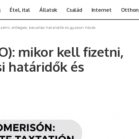
g
Étel, ital
Állatok
Család
Internet
Otthon,
izetni, előlegek, bevallási határidők és gyakori hibák
): mikor kell fizetni,
i határidők és