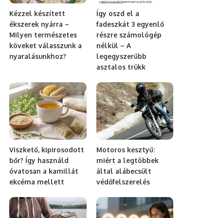
Kézzel készített
Így oszd el a
ékszerek nyárra –
fadeszkát 3 egyenlő
Milyen természetes
részre számológép
köveket válasszunk a
nélkül – A
nyaralásunkhoz?
legegyszerűbb
asztalos trükk
Viszkető, kipirosodott
Motoros kesztyű:
bőr? Így használd
miért a legtöbbek
óvatosan a kamillát
által alábecsült
ekcéma mellett
védőfelszerelés