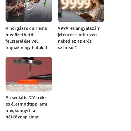
A horgászok a Temu
9999-es angyalszám
megfizethető
jelentése: mit üzen
felszereléseivel
neked ez az erős
fognak nagy halakat
számsor?
9 zseniális DIY trükk
és életmódtipp, ami
megkönnyíti a
hétköznapjaidat