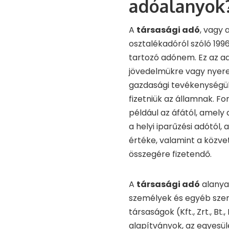
adóalanyok
A
társasági adó
, vagy 
osztalékadóról szóló 1996
tartozó adónem. Ez az ad
jövedelmükre vagy nyere
gazdasági tevékenységük 
fizetniük az államnak. F
például az áfától, amely
a helyi iparűzési adótól,
értéke, valamint a közve
összegére fizetendő.
A
társasági adó
alanya
személyek és egyéb szer
társaságok (Kft., Zrt., Bt
alapítványok, az egyesül