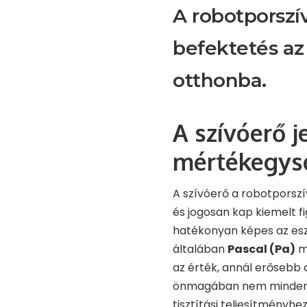
A robotporsz
befektetés az
otthonba.
A szívóerő j
mértékegys
A szívóerő a robotporszí
és jogosan kap kiemelt f
hatékonyan képes az eszk
általában
Pascal (Pa)
m
az érték, annál erősebb
önmagában nem minden, 
tisztítási teljesítményhez