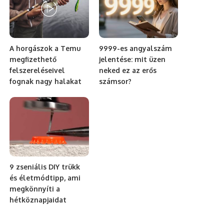
A horgászok a Temu
9999-es angyalszám
megfizethető
jelentése: mit üzen
felszereléseivel
neked ez az erős
fognak nagy halakat
számsor?
9 zseniális DIY trükk
és életmódtipp, ami
megkönnyíti a
hétköznapjaidat