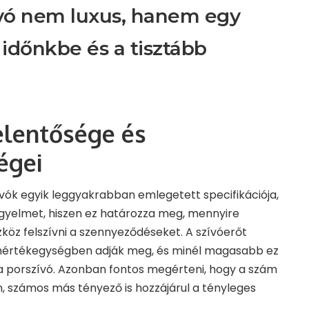
ívó nem luxus, hanem egy
 időnkbe és a tisztább
elentősége és
égei
vók egyik leggyakrabban emlegetett specifikációja,
igyelmet, hiszen ez határozza meg, mennyire
öz felszívni a szennyeződéseket. A szívóerőt
értékegységben adják meg, és minél magasabb ez
 a porszívó. Azonban fontos megérteni, hogy a szám
számos más tényező is hozzájárul a tényleges
.