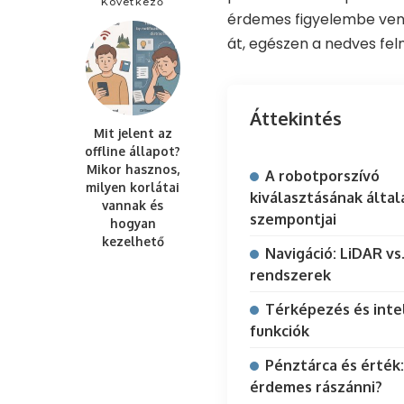
Következő
érdemes figyelembe venn
át, egészen a nedves fel
Áttekintés
Mit jelent az
offline állapot?
Mikor hasznos,
A robotporszívó
milyen korlátai
kiválasztásának álta
vannak és
szempontjai
hogyan
kezelhető
Navigáció: LiDAR vs
rendszerek
Térképezés és inte
funkciók
Pénztárca és érték
érdemes rászánni?