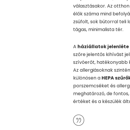
választásakor. Az otthon
élők száma mind befolyás
zsúfolt, sok bútorral tel
tágas, minimalista tér.
A
háziállatok jelenléte
szőre jelentős kihívást 
szívóerőt, hatékonyabb 
Az allergiásoknak szinté
különösen a
HEPA szűrő
porszemcséket és allerg
meghatározó, de fontos,
értéket és a készülék ált