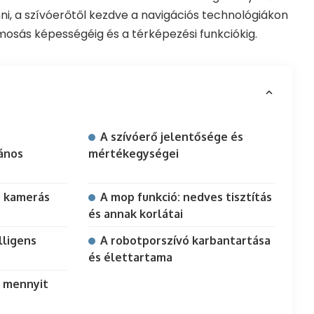
i, a szívóerőtől kezdve a navigációs technológiákon
mosás képességéig és a térképezési funkciókig.
A szívóerő jelentősége és
lános
mértékegységei
. kamerás
A mop funkció: nedves tisztítás
és annak korlátai
lligens
A robotporszívó karbantartása
és élettartama
: mennyit