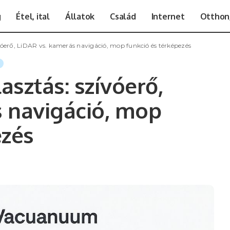
g
Étel, ital
Állatok
Család
Internet
Otthon,
vóerő, LiDAR vs. kamerás navigáció, mop funkció és térképezés
asztás: szívóerő,
 navigáció, mop
ezés