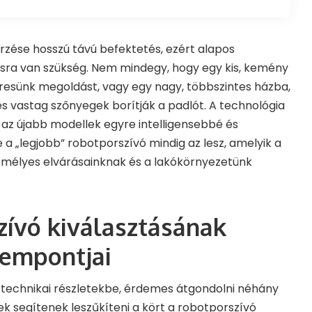
rzése hosszú távú befektetés, ezért alapos
sra van szükség. Nem mindegy, hogy egy kis, kemény
eresünk megoldást, vagy egy nagy, többszintes házba,
 és vastag szőnyegek borítják a padlót. A technológia
s az újabb modellek egyre intelligensebbé és
a „legjobb” robotporszívó mindig az lesz, amelyik a
emélyes elvárásainknak és a lakókörnyezetünk
zívó kiválasztásának
zempontjai
 technikai részletekbe, érdemes átgondolni néhány
k segítenek leszűkíteni a kört a robotporszívó