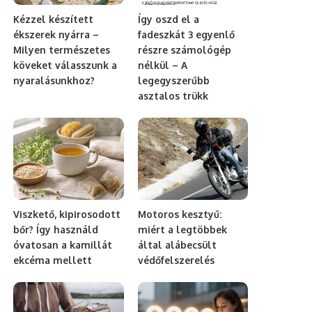
Kézzel készített
Így oszd el a
ékszerek nyárra –
fadeszkát 3 egyenlő
Milyen természetes
részre számológép
köveket válasszunk a
nélkül – A
nyaralásunkhoz?
legegyszerűbb
asztalos trükk
Viszkető, kipirosodott
Motoros kesztyű:
bőr? Így használd
miért a legtöbbek
óvatosan a kamillát
által alábecsült
ekcéma mellett
védőfelszerelés