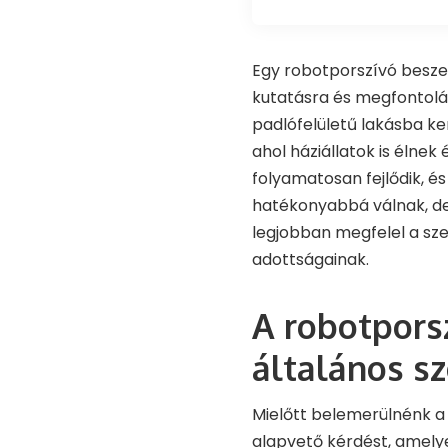
Egy robotporszívó besze
kutatásra és megfontolá
padlófelületű lakásba k
ahol háziállatok is élnek
folyamatosan fejlődik, é
hatékonyabbá válnak, de 
legjobban megfelel a sz
adottságainak.
A robotpors
általános s
Mielőtt belemerülnénk a
alapvető kérdést, amelye