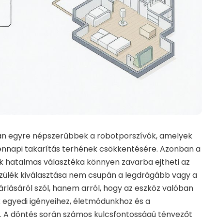
n egyre népszerűbbek a robotporszívók, amelyek
ennapi takarítás terhének csökkentésére. Azonban a
k hatalmas választéka könnyen zavarba ejtheti az
zülék kiválasztása nem csupán a legdrágább vagy a
lásáról szól, hanem arról, hogy az eszköz valóban
k egyedi igényeihez, életmódunkhoz és a
z. A döntés során számos kulcsfontosságú tényezőt