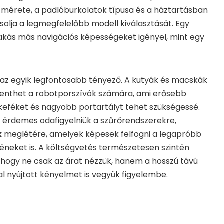
 mérete, a padlóburkolatok típusa és a háztartásban
olja a legmegfelelőbb modell kiválasztását. Egy
i lakás más navigációs képességeket igényel, mint egy
az egyik legfontosabb tényező. A kutyák és macskák
jelenthet a robotporszívók számára, ami erősebb
keféket és nagyobb portartályt tehet szükségessé.
n érdemes odafigyelniük a szűrőrendszerekre,
k
meglétére, amelyek képesek felfogni a legapróbb
éneket is. A költségvetés természetesen szintén
 hogy ne csak az árat nézzük, hanem a hosszú távú
al nyújtott kényelmet is vegyük figyelembe.