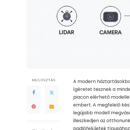
MEGOSZTÁS
A modern háztartásokba
ígéretet tesznek a mind
piacon elérhető modelle
embert. A megfelelő kés
legújabb modell megvásár
illeszkedjen az otthonun
padlófelületek típusáho