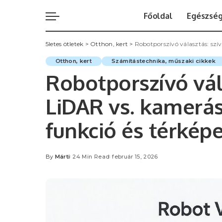
Főoldal
Egészsé
5letes ötletek
>
Otthon, kert
>
Robotporszívó választás: szí
Otthon, kert
Számítástechnika, műszaki cikkek
Robotporszívó vál
LiDAR vs. kamerás
funkció és térkép
By
Márti
24 Min Read
február 15, 2026
Posted
by