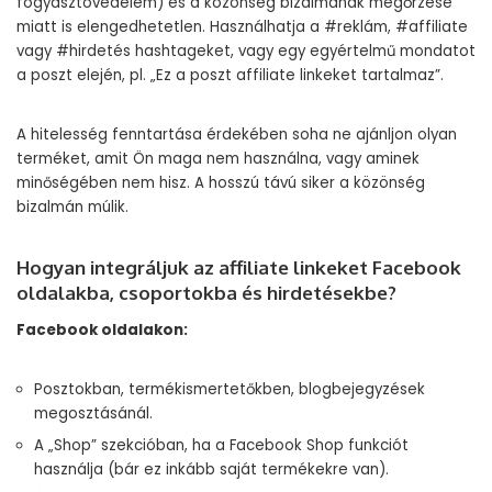
fogyasztóvédelem) és a közönség bizalmának megőrzése
miatt is elengedhetetlen. Használhatja a #reklám, #affiliate
vagy #hirdetés hashtageket, vagy egy egyértelmű mondatot
a poszt elején, pl. „Ez a poszt affiliate linkeket tartalmaz”.
A hitelesség fenntartása érdekében soha ne ajánljon olyan
terméket, amit Ön maga nem használna, vagy aminek
minőségében nem hisz. A hosszú távú siker a közönség
bizalmán múlik.
Hogyan integráljuk az affiliate linkeket Facebook
oldalakba, csoportokba és hirdetésekbe?
Facebook oldalakon:
Posztokban, termékismertetőkben, blogbejegyzések
megosztásánál.
A „Shop” szekcióban, ha a Facebook Shop funkciót
használja (bár ez inkább saját termékekre van).