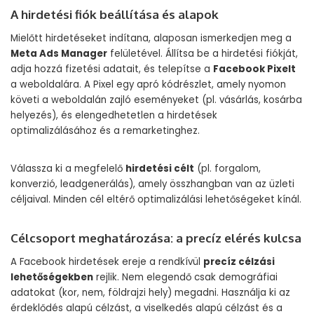
A hirdetési fiók beállítása és alapok
Mielőtt hirdetéseket indítana, alaposan ismerkedjen meg a
Meta Ads Manager
felületével. Állítsa be a hirdetési fiókját,
adja hozzá fizetési adatait, és telepítse a
Facebook Pixelt
a weboldalára. A Pixel egy apró kódrészlet, amely nyomon
követi a weboldalán zajló eseményeket (pl. vásárlás, kosárba
helyezés), és elengedhetetlen a hirdetések
optimalizálásához és a remarketinghez.
Válassza ki a megfelelő
hirdetési célt
(pl. forgalom,
konverzió, leadgenerálás), amely összhangban van az üzleti
céljaival. Minden cél eltérő optimalizálási lehetőségeket kínál.
Célcsoport meghatározása: a precíz elérés kulcsa
A Facebook hirdetések ereje a rendkívül
precíz célzási
lehetőségekben
rejlik. Nem elegendő csak demográfiai
adatokat (kor, nem, földrajzi hely) megadni. Használja ki az
érdeklődés alapú célzást, a viselkedés alapú célzást és a