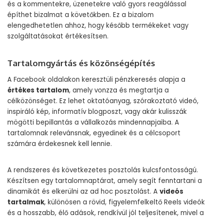
és a kommentekre, üzenetekre való gyors reagálással
építhet bizalmat a követőkben. Ez a bizalom
elengedhetetlen ahhoz, hogy később termékeket vagy
szolgáltatásokat értékesítsen.
Tartalomgyártás és közönségépítés
A Facebook oldalakon keresztüli pénzkeresés alapja a
értékes tartalom
, amely vonzza és megtartja a
célközönséget. Ez lehet oktatóanyag, szórakoztató videó,
inspiráló kép, informatív blogposzt, vagy akár kulisszák
mögötti bepillantás a vállalkozás mindennapjaiba. A
tartalomnak relevánsnak, egyedinek és a célcsoport
számára érdekesnek kell lennie.
A rendszeres és következetes posztolás kulcsfontosságú.
Készítsen egy tartalomnaptárat, amely segít fenntartani a
dinamikát és elkerülni az ad hoc posztolást. A
videós
tartalmak
, különösen a rövid, figyelemfelkeltő Reels videók
és a hosszabb, élő adások, rendkívül jól teljesítenek, mivel a