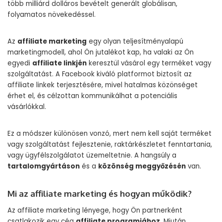
több milliárd dolláros bevételt generált globálisan,
folyamatos növekedéssel.
Az
affiliate marketing
egy olyan teljesítményalapú
marketingmodell, ahol Ön jutalékot kap, ha valaki az Ön
egyedi
affiliate linkjén
keresztül vásárol egy terméket vagy
szolgáltatást. A Facebook kiváló platformot biztosít az
affiliate linkek terjesztésére, mivel hatalmas közönséget
érhet el, és célzottan kommunikálhat a potenciális
vásárlókkal.
Ez a módszer különösen vonzó, mert nem kell saját terméket
vagy szolgáltatást fejlesztenie, raktárkészletet fenntartania,
vagy ügyfélszolgálatot üzemeltetnie. A hangsúly a
tartalomgyártáson
és a
közönség meggyőzésén
van.
Mi az affiliate marketing és hogyan működik?
Az affiliate marketing lényege, hogy Ön partnerként
csatlakozik egy cég
affiliate programjához
. Miután