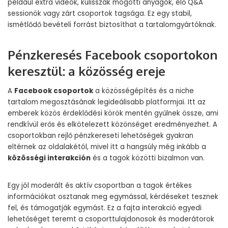
például extra videók, kulisszák mögötti anyagok, élő Q&A
sessionök vagy zárt csoportok tagsága. Ez egy stabil,
ismétlődő bevételi forrást biztosíthat a tartalomgyártóknak.
Pénzkeresés Facebook csoportokon
keresztül: a közösség ereje
A
Facebook csoportok
a közösségépítés és a niche
tartalom megosztásának legideálisabb platformjai. Itt az
emberek közös érdeklődési körök mentén gyűlnek össze, ami
rendkívül erős és elkötelezett közönséget eredményezhet. A
csoportokban rejlő pénzkereseti lehetőségek gyakran
eltérnek az oldalakétól, mivel itt a hangsúly még inkább a
közösségi interakción
és a tagok közötti bizalmon van.
Egy jól moderált és aktív csoportban a tagok értékes
információkat osztanak meg egymással, kérdéseket tesznek
fel, és támogatják egymást. Ez a fajta interakció egyedi
lehetőséget teremt a csoporttulajdonosok és moderátorok