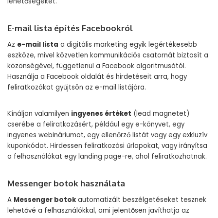
lehetőségeket.
E-mail lista építés Facebookról
Az
e-mail lista
a digitális marketing egyik legértékesebb
eszköze, mivel közvetlen kommunikációs csatornát biztosít a
közönségével, függetlenül a Facebook algoritmusától.
Használja a Facebook oldalát és hirdetéseit arra, hogy
feliratkozókat gyűjtsön az e-mail listájára.
Kínáljon valamilyen
ingyenes értéket
(lead magnetet)
cserébe a feliratkozásért, például egy e-könyvet, egy
ingyenes webináriumot, egy ellenőrző listát vagy egy exkluzív
kuponkódot. Hirdessen feliratkozási űrlapokat, vagy irányítsa
a felhasználókat egy landing page-re, ahol feliratkozhatnak.
Messenger botok használata
A
Messenger botok
automatizált beszélgetéseket tesznek
lehetővé a felhasználókkal, ami jelentősen javíthatja az