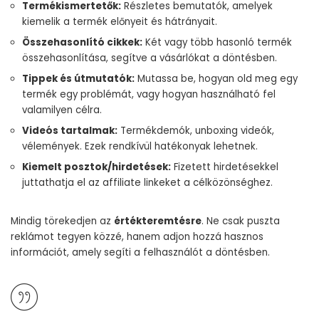
Termékismertetők:
Részletes bemutatók, amelyek
kiemelik a termék előnyeit és hátrányait.
Összehasonlító cikkek:
Két vagy több hasonló termék
összehasonlítása, segítve a vásárlókat a döntésben.
Tippek és útmutatók:
Mutassa be, hogyan old meg egy
termék egy problémát, vagy hogyan használható fel
valamilyen célra.
Videós tartalmak:
Termékdemók, unboxing videók,
vélemények. Ezek rendkívül hatékonyak lehetnek.
Kiemelt posztok/hirdetések:
Fizetett hirdetésekkel
juttathatja el az affiliate linkeket a célközönséghez.
Mindig törekedjen az
értékteremtésre
. Ne csak puszta
reklámot tegyen közzé, hanem adjon hozzá hasznos
információt, amely segíti a felhasználót a döntésben.