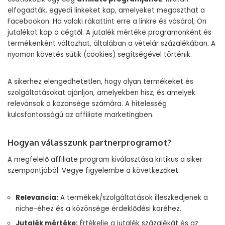
elfogadták, egyedi linkeket kap, amelyeket megoszthat a
Facebookon. Ha valaki rákattint erre a linkre és vásárol, Ön
jutalékot kap a cégtől. A jutalék mértéke programonként és
termékenként változhat, általában a vételár százalékában. A
nyomon követés sütik (cookies) segítségével történik.
A sikerhez elengedhetetlen, hogy olyan termékeket és
szolgáltatásokat ajánljon, amelyekben hisz, és amelyek
relevánsak a közönsége számára. A hitelesség
kulcsfontosságú az affiliate marketingben.
Hogyan válasszunk partnerprogramot?
A megfelelő affiliate program kiválasztása kritikus a siker
szempontjából. Vegye figyelembe a következőket:
Relevancia:
A termékek/szolgáltatások illeszkedjenek a
niche-éhez és a közönsége érdeklődési köréhez.
Jutalék mértéke:
Értékelje a jutalék százalékát és az