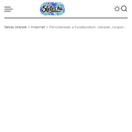
5letes ötletek
>
Internet
>
Pénzkeresés a Facebookon: oldalak, csoportok, hirdetések és affiliate stratégiák