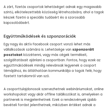
A zárt, fizetős csoportok lehetőséget adnak egy magasabb
szintű, elkötelezettebb közösség létrehozására, ahol a tagok
készek fizetni a speciális tudásért és a szorosabb
kapcsolódásért.
Együttműködések és szponzorációk
Egy nagy és aktív Facebook csoport vonzó lehet más
vállalkozások számára is. Lehetősége van
szponzorált
posztokat
közzétenni, vagy más cégek termékeit,
szolgáltatásait ajánlani a csoportban. Fontos, hogy ezek az
együttműködések mindig relevánsak legyenek a csoport
témájához, és átláthatóan kommunikálja a tagok felé, hogy
fizetett tartalomról van szó.
A csoporttulajdonosok szervezhetnek webináriumokat, online
workshopokat vagy akár offline találkozókat is, amelyeken a
partnerek is megjelenhetnek. Ezek a rendezvények újabb
bevételi forrást jelenthetnek, miközben értéket adnak a