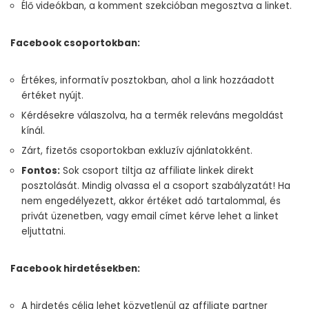
Élő videókban, a komment szekcióban megosztva a linket.
Facebook csoportokban:
Értékes, informatív posztokban, ahol a link hozzáadott
értéket nyújt.
Kérdésekre válaszolva, ha a termék releváns megoldást
kínál.
Zárt, fizetős csoportokban exkluzív ajánlatokként.
Fontos:
Sok csoport tiltja az affiliate linkek direkt
posztolását. Mindig olvassa el a csoport szabályzatát! Ha
nem engedélyezett, akkor értéket adó tartalommal, és
privát üzenetben, vagy email címet kérve lehet a linket
eljuttatni.
Facebook hirdetésekben:
A hirdetés célja lehet közvetlenül az affiliate partner