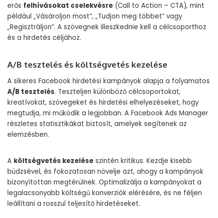
erős
felhívásokat cselekvésre
(Call to Action – CTA), mint
például „Vásároljon most”, „Tudjon meg többet” vagy
„Regisztráljon”. A szövegnek illeszkednie kell a célcsoporthoz
és a hirdetés céljához.
A/B tesztelés és költségvetés kezelése
A sikeres Facebook hirdetési kampányok alapja a folyamatos
A/B tesztelés
. Teszteljen különböző célcsoportokat,
kreatívokat, szövegeket és hirdetési elhelyezéseket, hogy
megtudja, mi működik a legjobban. A Facebook Ads Manager
részletes statisztikákat biztosít, amelyek segítenek az
elemzésben.
A
költségvetés kezelése
szintén kritikus. Kezdje kisebb
büdzsével, és fokozatosan növelje azt, ahogy a kampányok
bizonyítottan megtérülnek. Optimalizálja a kampányokat a
legalacsonyabb költségű konverziók elérésére, és ne féljen
leállítani a rosszul teljesítő hirdetéseket.