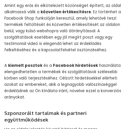
Amint egy erős és elkötelezett közönséget épített, az oldal
alkalmassá válik a
közvetlen értékesítésre
. Ez történhet a
Facebook Shop funkcióján keresztül, amely lehetővé teszi
termékek feltöltését és közvetlen értékesítését az oldalon
belül, vagy külső webshopra való átirányítással. A
szolgáltatások esetében egy jól megírt poszt vagy egy
testimonial videó is elegendő lehet az érdeklődés
felkeltéséhez és a kapcsolatfelvétel ösztönzéséhez.
A
kiemelt posztok
és a
Facebook hirdetések
használata
elengedhetetlen a termékek és szolgáltatások szélesebb
körben való terjesztéséhez. Célzott hirdetésekkel elérheti
azokat az embereket, akik a legnagyobb valószínűséggel
érdeklődnek az Ön kínálata iránt, növelve ezzel a konverziós
arányokat.
Szponzorált tartalmak és partneri
együttműködések