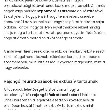
Ha az oldala jelentős követői bázissal és magas
elkötelezettségi rátával rendelkezik, megkereshetik Önt más
cégek vagy márkák
szponzorált tartalmak
elkészítésével.
Ez azt jelenti, hogy pénzért vagy termékekért cserébe
népszerűsíti az ő termékeiket vagy szolgáltatásaikat a saját
oldalán. Fontos, hogy az ilyen együttműködéseknél mindig
jelölje meg a tartalmat fizetett partneri együttműködésként,
hogy átlátható maradjon a közönsége számára.
A
mikro-influencerek
, akik kisebb, de rendkívül elkötelezett
közönséggel rendelkeznek, különösen keresettek ebben a
szegmensben, mivel hitelességük gyakran magasabb, mint a
nagy celebeké.
Rajongói feliratkozások és exkluzív tartalmak
A Facebook lehetőséget biztosít arra, hogy a
tartalomgyártók
rajongói feliratkozásokat
kínáljanak.
Ennek keretében a legelkötelezettebb követők havi díj
ellenében hozzáférhetnek exkluzív tartalmakhoz, mint