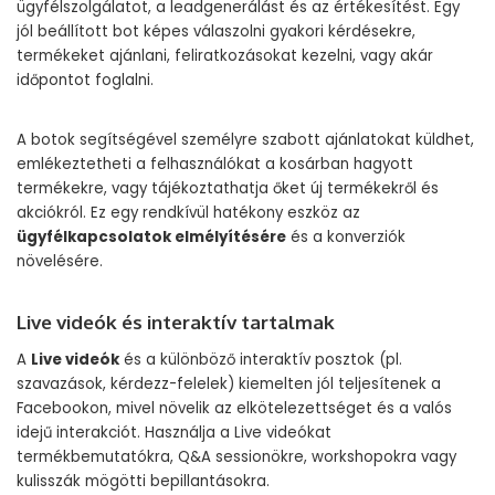
ügyfélszolgálatot, a leadgenerálást és az értékesítést. Egy
jól beállított bot képes válaszolni gyakori kérdésekre,
termékeket ajánlani, feliratkozásokat kezelni, vagy akár
időpontot foglalni.
A botok segítségével személyre szabott ajánlatokat küldhet,
emlékeztetheti a felhasználókat a kosárban hagyott
termékekre, vagy tájékoztathatja őket új termékekről és
akciókról. Ez egy rendkívül hatékony eszköz az
ügyfélkapcsolatok elmélyítésére
és a konverziók
növelésére.
Live videók és interaktív tartalmak
A
Live videók
és a különböző interaktív posztok (pl.
szavazások, kérdezz-felelek) kiemelten jól teljesítenek a
Facebookon, mivel növelik az elkötelezettséget és a valós
idejű interakciót. Használja a Live videókat
termékbemutatókra, Q&A sessionökre, workshopokra vagy
kulisszák mögötti bepillantásokra.