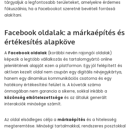
tárgyaljuk a legfontosabb területeket, amelyekre érdemes
fókuszálnia, ha a Facebookot szeretné bevételi forrássá
alakítani.
Facebook oldalak: a márkaépítés és
értékesítés alapköve
A
Facebook oldalak
(korábbi nevén rajongói oldalak)
képezik a legtöbb vállalkozás és tartalomgyártó online
jelenlétének alapját ezen a platformon. Egy jól felépített és
aktívan kezelt oldal nem csupán egy digitális névjegykártya,
hanem egy dinamikus kommunikációs csatorna és egy
hatékony értékesítési felület is. A követők száma
önmagában nem garancia a sikerre, sokkal inkább a
közönség elkötelezettsége
és az általuk generált
interakciók minősége számít.
Az oldal elsődleges célja a
márkaépítés
és a hitelesség
megteremtése. Minőségi tartalmakkal, rendszeres posztokkal