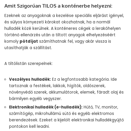
Amit Szigorúan TILOS a konténerbe helyezni:
Ezeknek az anyagoknak a kezelése speciális eljárást igényel,
és súlyos környezeti károkat okozhatnak, ha a normál
hulladék közé kerülnek. A konténeres cégek a lerakóhelyen
történő ellenőrzés után a tiltott anyagok elhelyezéséért
komoly
pótdíjat
számíthatnak fel, vagy akár vissza is
utasíthatják a szállítást.
A tiltólistán szerepelnek:
Veszélyes hulladék:
Ez a legfontosabb kategória. Ide
tartoznak a festékek, lakkok, hígítók, oldószerek,
növényvédő szerek, akkumulátorok, elemek, fáradt olaj és
bármilyen egyéb vegyszer.
Elektronikai hulladék (e-hulladék):
Hűtő, TV, monitor,
számítógép, mikrohullámú sütő és egyéb elektromos
berendezések. Ezeket a kijelölt elektronikai hulladékgyűjtő
pontokon kell leadni.