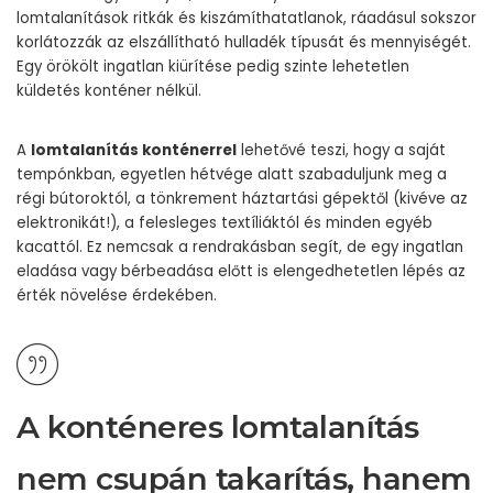
lomtalanítások ritkák és kiszámíthatatlanok, ráadásul sokszor
korlátozzák az elszállítható hulladék típusát és mennyiségét.
Egy örökölt ingatlan kiürítése pedig szinte lehetetlen
küldetés konténer nélkül.
A
lomtalanítás konténerrel
lehetővé teszi, hogy a saját
tempónkban, egyetlen hétvége alatt szabaduljunk meg a
régi bútoroktól, a tönkrement háztartási gépektől (kivéve az
elektronikát!), a felesleges textíliáktól és minden egyéb
kacattól. Ez nemcsak a rendrakásban segít, de egy ingatlan
eladása vagy bérbeadása előtt is elengedhetetlen lépés az
érték növelése érdekében.
A konténeres lomtalanítás
nem csupán takarítás, hanem