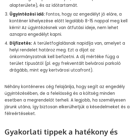
alapterülete), és az időtartamát.
Ügyintézési idő:
Fontos, hogy az engedélyt jó előre, a
konténer kihelyezése előtt legalább 8-15 nappal meg kell
kérni! Az ügyintézésnek van átfutási ideje, nem lehet
aznapra engedélyt kapni.
Díjfizetés:
A területfoglalásnak napidíja van, amelyet a
helyi rendelet határoz meg. Ezt a díjat az
önkormányzatnak kell befizetni. A díj mértéke függ a
terület típusától (pl. egy frekventált belvárosi parkoló
drágább, mint egy kertvárosi utcafront).
Néhány konténeres cég felajánlja, hogy segít az engedély
ügyintézésében, de a felelősség és a költség minden
esetben a megrendelőt terheli. A legjobb, ha személyesen
járunk utána, így biztosan elkerülhetjük a késedelmeket és a
félreértéseket.
Gyakorlati tippek a hatékony és