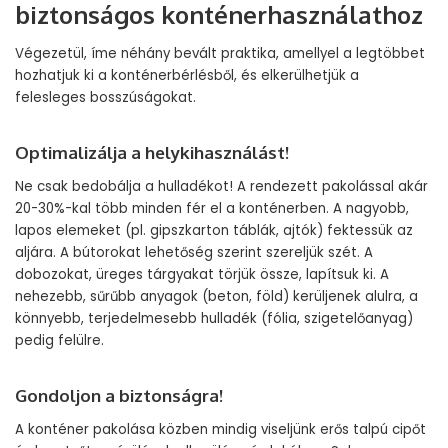
biztonságos konténerhasználathoz
Végezetül, íme néhány bevált praktika, amellyel a legtöbbet
hozhatjuk ki a konténerbérlésből, és elkerülhetjük a
felesleges bosszúságokat.
Optimalizálja a helykihasználást!
Ne csak bedobálja a hulladékot! A rendezett pakolással akár
20-30%-kal több minden fér el a konténerben. A nagyobb,
lapos elemeket (pl. gipszkarton táblák, ajtók) fektessük az
aljára. A bútorokat lehetőség szerint szereljük szét. A
dobozokat, üreges tárgyakat törjük össze, lapítsuk ki. A
nehezebb, sűrűbb anyagok (beton, föld) kerüljenek alulra, a
könnyebb, terjedelmesebb hulladék (fólia, szigetelőanyag)
pedig felülre.
Gondoljon a biztonságra!
A konténer pakolása közben mindig viseljünk erős talpú cipőt