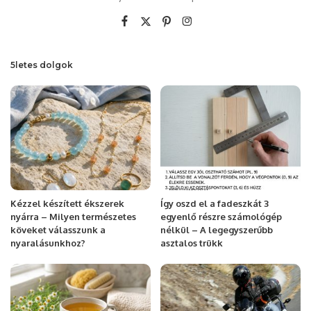
5letes dolgok
Kézzel készített ékszerek
Így oszd el a fadeszkát 3
nyárra – Milyen természetes
egyenlő részre számológép
köveket válasszunk a
nélkül – A legegyszerűbb
nyaralásunkhoz?
asztalos trükk