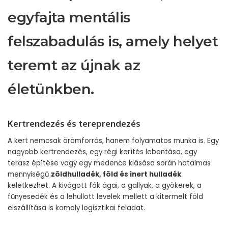
egyfajta mentális
felszabadulás is, amely helyet
teremt az újnak az
életünkben.
Kertrendezés és tereprendezés
A kert nemcsak örömforrás, hanem folyamatos munka is. Egy
nagyobb kertrendezés, egy régi kerítés lebontása, egy
terasz építése vagy egy medence kiásása során hatalmas
mennyiségű
zöldhulladék, föld és inert hulladék
keletkezhet. A kivágott fák ágai, a gallyak, a gyökerek, a
fűnyesedék és a lehullott levelek mellett a kitermelt föld
elszállítása is komoly logisztikai feladat.