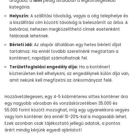
drágább, a
lom
pedig általában a legköltségesebb
kategória.
Helyszín:
A szállítási távolság, vagyis a cég telephelye és
a kiszállítási cím közötti távolság is beleszámít az árba. A
belvárosi, nehezen megközelíthető címek esetenként
felárasak lehetnek.
Bérleti idő:
Az alapár általában egy hetes bérleti díjat
tartalmaz. Ha ennél tovább szeretnénk megtartani a
konténert, napidíjat számolhatnak fel.
Területfoglalási engedély díja:
Ha a konténert
közterületen kell elhelyezni, az engedélynek külön díja van,
amit nekünk kell megfizetni az önkormányzat felé.
Hozzávetőlegesen, egy 4-5 köbméteres sittes konténer ára
egy nagyobb városban és vonzáskörzetében 35.000 és
55.000 forint között mozoghat, míg egy ugyanekkora vegyes
vagy lom konténer ára ennél 10-20%-kal is magasabb lehet.
Ezek azonban csak tájékoztató jellegű adatok, a pontos
árért mindig kérjünk egyedi ajánlatot!