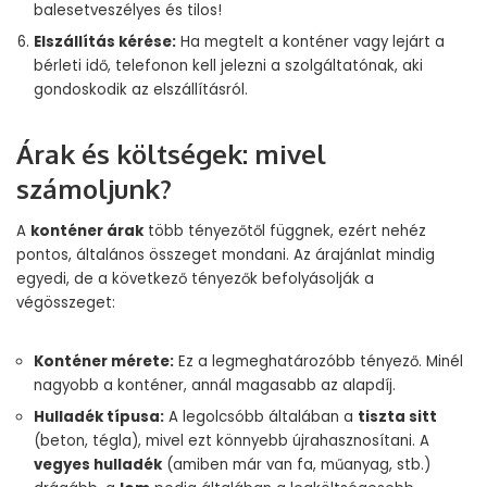
balesetveszélyes és tilos!
Elszállítás kérése:
Ha megtelt a konténer vagy lejárt a
bérleti idő, telefonon kell jelezni a szolgáltatónak, aki
gondoskodik az elszállításról.
Árak és költségek: mivel
számoljunk?
A
konténer árak
több tényezőtől függnek, ezért nehéz
pontos, általános összeget mondani. Az árajánlat mindig
egyedi, de a következő tényezők befolyásolják a
végösszeget:
Konténer mérete:
Ez a legmeghatározóbb tényező. Minél
nagyobb a konténer, annál magasabb az alapdíj.
Hulladék típusa:
A legolcsóbb általában a
tiszta sitt
(beton, tégla), mivel ezt könnyebb újrahasznosítani. A
vegyes hulladék
(amiben már van fa, műanyag, stb.)