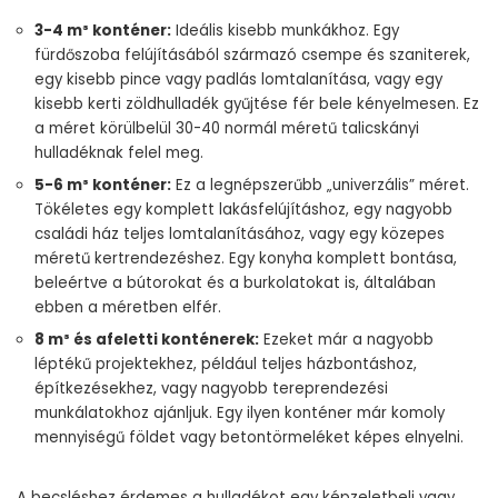
3-4 m³ konténer:
Ideális kisebb munkákhoz. Egy
fürdőszoba felújításából származó csempe és szaniterek,
egy kisebb pince vagy padlás lomtalanítása, vagy egy
kisebb kerti zöldhulladék gyűjtése fér bele kényelmesen. Ez
a méret körülbelül 30-40 normál méretű talicskányi
hulladéknak felel meg.
5-6 m³ konténer:
Ez a legnépszerűbb „univerzális” méret.
Tökéletes egy komplett lakásfelújításhoz, egy nagyobb
családi ház teljes lomtalanításához, vagy egy közepes
méretű kertrendezéshez. Egy konyha komplett bontása,
beleértve a bútorokat és a burkolatokat is, általában
ebben a méretben elfér.
8 m³ és afeletti konténerek:
Ezeket már a nagyobb
léptékű projektekhez, például teljes házbontáshoz,
építkezésekhez, vagy nagyobb tereprendezési
munkálatokhoz ajánljuk. Egy ilyen konténer már komoly
mennyiségű földet vagy betontörmeléket képes elnyelni.
A becsléshez érdemes a hulladékot egy képzeletbeli vagy