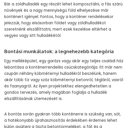
Bár a zöldhulladék egy részét lehet komposztálni, a fás szárú
növények és a nagy mennyiségű föld elhelyezése már
konténert igényel. Fontos, hogy a konténer rendelésekor
jelezzük, hogy elsősorban földet vagy zöldhulladékot
szeretnénk elszállíttatni, mert ezek kezelése eltérhet a
vegyes vagy sitt hulladékétól.
Bontási munkálatok: a legnehezebb kategória
Egy melléképület, egy garázs vagy akár egy teljes családi ház
lebontása a konténerrendelés csúcskategóriája. Itt már nem
csupán néhány köbméternyi hulladékról beszélünk, hanem
akár több tíz vagy száz köbméternyi betonról, tégláról, vasról
és faanyagról. Az ilyen projektekhez elengedhetetlen a
gondos tervezés, amely magában foglalja a hulladék
elszállításának ütemezését is.
A bontás során gyakran több konténerre is szükség van, sőt,
a hatékonyabb újrahasznosítás érdekében érdemes lehet
külön gyűjteni a tiszta betontörmeléket, a fát és a