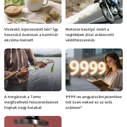
Viszkető, kipirosodott bőr? Így
Motoros kesztyű: miért a
használd óvatosan a kamillát
legtöbbek által alábecsült
ekcéma mellett
védőfelszerelés
A horgászok a Temu
9999-es angyalszám jelentése:
megfizethető felszereléseivel
mit üzen neked ez az erős
fognak nagy halakat
számsor?