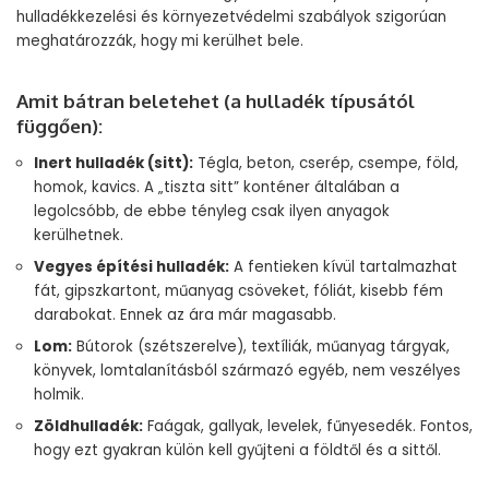
hulladékkezelési és környezetvédelmi szabályok szigorúan
meghatározzák, hogy mi kerülhet bele.
Amit bátran beletehet (a hulladék típusától
függően):
Inert hulladék (sitt):
Tégla, beton, cserép, csempe, föld,
homok, kavics. A „tiszta sitt” konténer általában a
legolcsóbb, de ebbe tényleg csak ilyen anyagok
kerülhetnek.
Vegyes építési hulladék:
A fentieken kívül tartalmazhat
fát, gipszkartont, műanyag csöveket, fóliát, kisebb fém
darabokat. Ennek az ára már magasabb.
Lom:
Bútorok (szétszerelve), textíliák, műanyag tárgyak,
könyvek, lomtalanításból származó egyéb, nem veszélyes
holmik.
Zöldhulladék:
Faágak, gallyak, levelek, fűnyesedék. Fontos,
hogy ezt gyakran külön kell gyűjteni a földtől és a sittől.