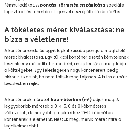
fémhulladékot. A
bontási törmelék elszállítása
speciális
logisztikát és teherbírást igényel a szolgáltató részéről is.
A tökéletes méret kiválasztása: ne
bízza a véletlenre!
A konténerrendelés egyik legkritikusabb pontja a megfelelő
méret kiválasztása. Egy túl kicsi konténer esetén kénytelenek
leszünk egy másodikat is rendelni, ami jelentősen megdobja
a költségeket. Egy feleslegesen nagy konténerért pedig
akkor is fizetünk, ha nem töltjük meg teljesen. A kulcs a reális
becslésben rejlik.
A konténerek méretét
köbméterben (m³)
adják meg. A
leggyakoribb méretek a 3, 4, 5, 6 és 8 köbméteres
változatok, de nagyobb projektekhez 10-12 köbméteres
konténerek is elérhetők. Nézzük meg, melyik méret mire a
legalkalmasabb!