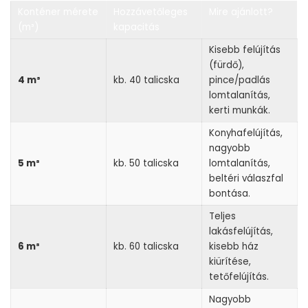
Konténer mérete
Hozzávetőleges
Mire ajánlott?
(m³)
kapacitás
Kisebb felújítás
(fürdő),
4 m³
kb. 40 talicska
pince/padlás
lomtalanítás,
kerti munkák.
Konyhafelújítás,
nagyobb
5 m³
kb. 50 talicska
lomtalanítás,
beltéri válaszfal
bontása.
Teljes
lakásfelújítás,
6 m³
kb. 60 talicska
kisebb ház
kiürítése,
tetőfelújítás.
Nagyobb