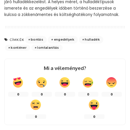
járó hulladékkezelést. A helyes méret, a hulladéktípusok
ismerete és az engedélyek időben történő beszerzése a
kulcsa a zökkenőmentes és költséghatékony folyamatnak.
bontás
engedélyek
hulladék
CÍMKÉK
konténer
lomtalanítás
Mi a véleményed?
0
0
0
0
0
0
0