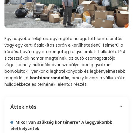
Egy nagyobb felújítás, egy régóta halogatott lomtalanítás
vagy egy kerti átalakítás során elkerülhetetlenül felmerül a
kérdés: hová tegyük a rengeteg felgyülemlett hulladékot? A
sitteszsákok hamar megtelnek, az autó csomagtartója
véges, a helyi hulladékudvar szabályai pedig gyakran
bonyolultak. Ilyenkor a leghatékonyabb és legkényelmesebb
megoldás a
konténer rendelés
, amely leveszi a vállunkról a
hulladékkezelés terhének jelentős részét.
Áttekintés
Mikor van szükség konténerre? A leggyakoribb
élethelyzetek