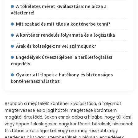
A tökéletes méret kiválasztása: ne bízza a
véletlenre!
Mit szabad és mit tilos a konténerbe tenni?
A konténer rendelés folyamata és a logisztika
Árak és költségek: mivel számoljunk?
Engedélyek útvesztőjében: a területfoglalási
engedély
Gyakorlati tippek a hatékony és biztonságos
konténerhasználathoz
Azonban a megfelelő konténer kiválasztása, a folyamat
megtervezése és a jogi háttér megértése korántsem
magától értetődő. Sokan esnek abba a hibába, hogy túl kicsi
vagy éppen feleslegesen nagy konténert bérelnek, nincsenek
tisztában a költségekkel, vagy ami még rosszabb, egy
esetleges bírsággal szembesülnek a hiányzó engedélyek