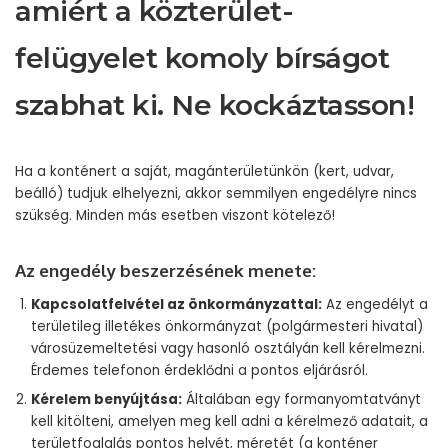
amiért a közterület-
felügyelet komoly bírságot
szabhat ki. Ne kockáztasson!
Ha a konténert a saját, magánterületünkön (kert, udvar,
beálló) tudjuk elhelyezni, akkor semmilyen engedélyre nincs
szükség. Minden más esetben viszont kötelező!
Az engedély beszerzésének menete:
Kapcsolatfelvétel az önkormányzattal:
Az engedélyt a
területileg illetékes önkormányzat (polgármesteri hivatal)
városüzemeltetési vagy hasonló osztályán kell kérelmezni.
Érdemes telefonon érdeklődni a pontos eljárásról.
Kérelem benyújtása:
Általában egy formanyomtatványt
kell kitölteni, amelyen meg kell adni a kérelmező adatait, a
területfoglalás pontos helyét, méretét (a konténer