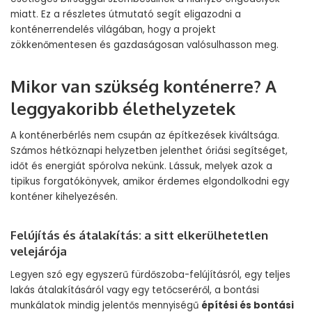
miatt. Ez a részletes útmutató segít eligazodni a
konténerrendelés világában, hogy a projekt
zökkenőmentesen és gazdaságosan valósulhasson meg.
Mikor van szükség konténerre? A
leggyakoribb élethelyzetek
A konténerbérlés nem csupán az építkezések kiváltsága.
Számos hétköznapi helyzetben jelenthet óriási segítséget,
időt és energiát spórolva nekünk. Lássuk, melyek azok a
tipikus forgatókönyvek, amikor érdemes elgondolkodni egy
konténer kihelyezésén.
Felújítás és átalakítás: a sitt elkerülhetetlen
velejárója
Legyen szó egy egyszerű fürdőszoba-felújításról, egy teljes
lakás átalakításáról vagy egy tetőcseréről, a bontási
munkálatok mindig jelentős mennyiségű
építési és bontási