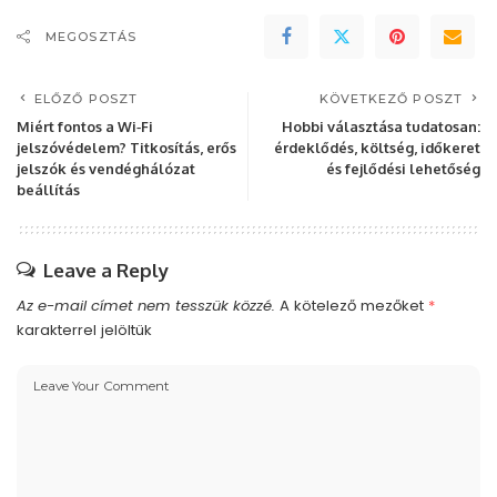
MEGOSZTÁS
ELŐZŐ POSZT
KÖVETKEZŐ POSZT
Miért fontos a Wi‑Fi
Hobbi választása tudatosan:
jelszóvédelem? Titkosítás, erős
érdeklődés, költség, időkeret
jelszók és vendéghálózat
és fejlődési lehetőség
beállítás
Leave a Reply
Az e-mail címet nem tesszük közzé.
A kötelező mezőket
*
karakterrel jelöltük