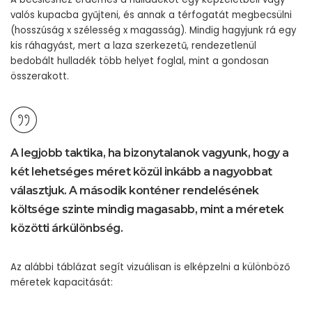
valós kupacba gyűjteni, és annak a térfogatát megbecsülni
(hosszúság x szélesség x magasság). Mindig hagyjunk rá egy
kis ráhagyást, mert a laza szerkezetű, rendezetlenül
bedobált hulladék több helyet foglal, mint a gondosan
összerakott.
A legjobb taktika, ha bizonytalanok vagyunk, hogy a
két lehetséges méret közül inkább a nagyobbat
választjuk. A második konténer rendelésének
költsége szinte mindig magasabb, mint a méretek
közötti árkülönbség.
Az alábbi táblázat segít vizuálisan is elképzelni a különböző
méretek kapacitását: