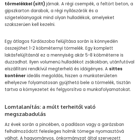
törmelékkel (sitt)
járnak. A régi csempék, a feltört beton, a
gipszkarton darabok, a régi nyílászárók és a
szigetelőanyagok mind olyan hulladékok, amelyeket
szakszerűen kell kezelni.
Egy átlagos fürdőszoba felújítása során is könnyedén
összejöhet 1-2 köbméternyi törmelék. Egy komplett
lakásfelújításnál ez a mennyiség akár 5-8 köbméterre is
duzzadhat. Ilyen volumenű hulladékot zsákokban, utánfutóval
elszállítani rendkívül megterhelő és időigényes. A
sittes
konténer
ideális megoldás, hiszen a munkaterületen
elhelyezve folyamatosan gyűjthető bele a törmelék, tisztán
tartva a környezetet és felgyorsítva a munkafolyamatokat.
Lomtalanítás: a múlt terheitől való
megszabadulás
Az évek során a pincében, a padláson vagy a garázsban
felhalmozódott felesleges holmik tömege nyomasztóvá
válhat. A hagyományos, önkormányzat által szervezett