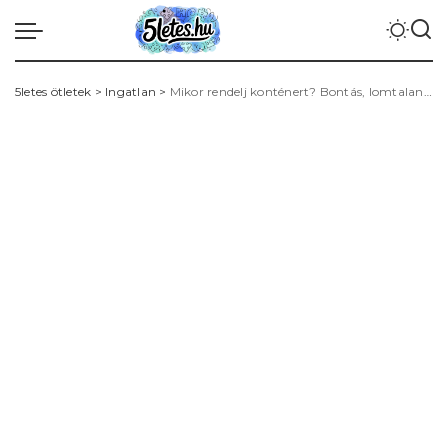
5letes ötletek
>
Ingatlan
>
Mikor rendelj konténert? Bontás, lomtalanítás, méretválasztás, árak és engedélyek