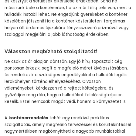
és kesztyűt a sérülések elkerülése érdekében. Soha ne
másszunk bele a konténerbe, ha az már félig tele van, mert a
hulladék instabil lehet. Ne engedjünk gyerekeket a konténer
közelében játszani! Ha a konténer közterületen, forgalmas
helyen áll, érdemes éjszakára fényvisszaverő prizmával vagy
szalaggal megjelölni a jobb láthatóság érdekében.
Válasszon megbízható szolgáltatót!
Ne csak az ár alapján döntsön. Egy jó hírű, tapasztalt cég
pontosan érkezik, segít a megfelelő méret kiválasztásában,
és rendelkezik a szükséges engedélyekkel a hulladék legális
lerakóhelyen történő elhelyezéséhez. Olvasson
véleményeket, kérdezzen rá a rejtett költségekre, és
győződjön meg róla, hogy a hulladékot felelősségteljesen
kezelik. Ezzel nemcsak magát védi, hanem a környezetet is.
A
konténerrendelés
tehát egy rendkívül praktikus
szolgáltatás, amely megfelelő tervezéssel és körültekintéssel
nagymértékben megkönnyítheti a nagyobb munkálatokkal