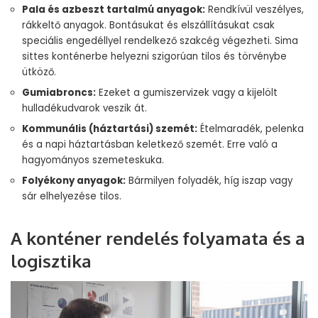
Pala és azbeszt tartalmú anyagok:
Rendkívül veszélyes,
rákkeltő anyagok. Bontásukat és elszállításukat csak
speciális engedéllyel rendelkező szakcég végezheti. Sima
sittes konténerbe helyezni szigorúan tilos és törvénybe
ütköző.
Gumiabroncs:
Ezeket a gumiszervizek vagy a kijelölt
hulladékudvarok veszik át.
Kommunális (háztartási) szemét:
Ételmaradék, pelenka
és a napi háztartásban keletkező szemét. Erre való a
hagyományos szemeteskuka.
Folyékony anyagok:
Bármilyen folyadék, híg iszap vagy
sár elhelyezése tilos.
A konténer rendelés folyamata és a
logisztika