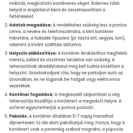
működő, megbízható konténeres céget. Érdemes több
helyről is árajánlatot kérni és összehasonlítani a
feltételeket.
Adatok megadása:
A rendeléshez szükség lesz a pontos
címre, a nevére és telefonszámára, a kért konténer
méretére, a hulladék típusára (pl. tiszta sitt, vegyes, lom),
valamint a kívánt szállítási dátumra.
Helyszín előkészítése:
A konténer lerakásához megfelelő
méretű, szilárd és vízszintes területre van szükség. A
teherautónak akadálytalanul meg kell tudnia közelíteni a
helyszínt. Gondoskodjunk róla, hogy ne parkoljon autó az
útvonalban, és ne lógjanak be faágak vagy elektromos
vezetékek.
Konténer fogadása:
A megbeszélt időpontban a cég
teherautója kiszállítja a konténert a megadott helyre. A
sofőrrel egyeztethetjük a pontos pozíciót.
Pakolás:
A konténer általában 5-7 napig maradhat
díjmentesen. Ez idő alatt pakolhatjuk meg. Fontos, hogy a
konténert csak a pereméig szabad megrakni, a púpozás