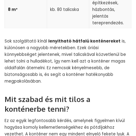
építkezések,
8 m³
kb. 80 talicska
házbontás,
jelentős
tereprendezés.
Sok szolgáltató kínál
lenyitható hátfalú konténereket
is,
különösen a nagyobb méretekben. Ezek óriási
könnyebbséget jelentenek, mivel talicskával közvetlenül be
lehet tolni a hulladékot, így nem kell azt a konténer magas
oldalfalán átemelni. Ez nemcsak kényelmesebb, de
biztonságosabb is, és segít a konténer hatékonyabb
megpakolásában.
Mit szabad és mit tilos a
konténerbe tenni?
Ez az egyik legfontosabb kérdés, amelynek figyelmen kívül
hagyása komoly kellemetlenségekhez és pótdíjakhoz
vezethet. A konténer nem egy mindent elnyelő fekete lyuk. A