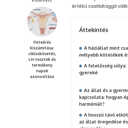
Következő
értékű családtaggá válik
Áttekintés
Peteérés
A háziállat mint cs
kiszámítása:
cikluskövetés,
mélyebb kötelékek és
LH‑tesztek és
termékeny
A felelősség súlya:
napok
gyereké
azonosítása
Az állat és a gyerm
kapcsolata: hogyan ép
harmóniát?
A hosszú távú elkö
az állat öregedése és