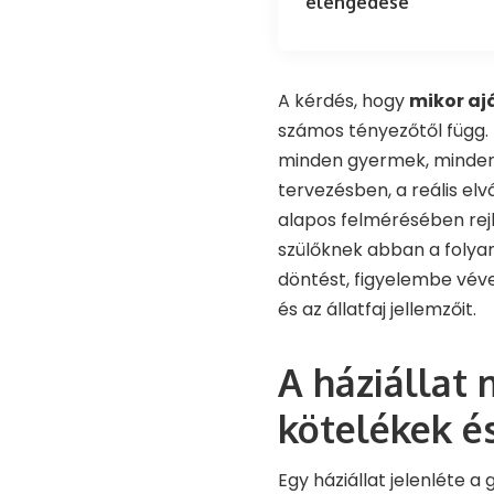
elengedése
A kérdés, hogy
mikor aj
számos tényezőtől függ. N
minden gyermek, minden c
tervezésben, a reális el
alapos felmérésében rejli
szülőknek abban a foly
döntést, figyelembe véve
és az állatfaj jellemzőit.
A háziállat
kötelékek és
Egy háziállat jelenléte 