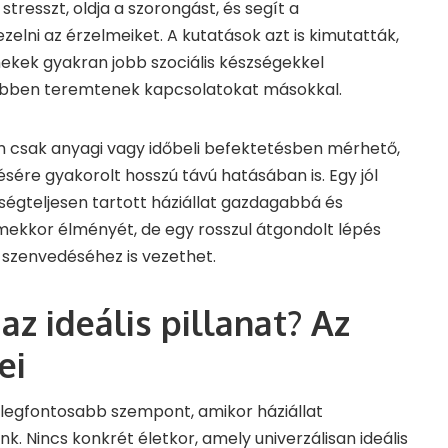
stresszt, oldja a szorongást, és segít a
lni az érzelmeiket. A kutatások azt is kimutatták,
ekek gyakran jobb szociális készségekkel
ebben teremtenek kapcsolatokat másokkal.
m csak anyagi vagy időbeli befektetésben mérhető,
ére gyakorolt hosszú távú hatásában is. Egy jól
ségteljesen tartott háziállat gazdagabbá és
mekkor élményét, de egy rosszul átgondolt lépés
t szenvedéséhez is vezethet.
 az ideális pillanat? Az
ei
legfontosabb szempont, amikor háziállat
. Nincs konkrét életkor, amely univerzálisan ideális