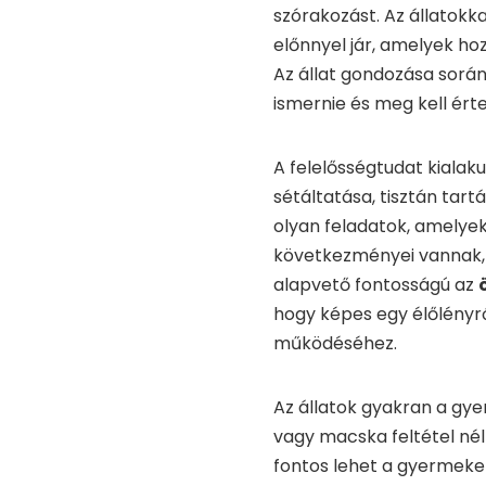
szórakozást. Az állatokka
előnnyel jár, amelyek ho
Az állat gondozása sorá
ismernie és meg kell érte
A felelősségtudat kialaku
sétáltatása, tisztán tart
olyan feladatok, amelye
következményei vannak, 
alapvető fontosságú az
hogy képes egy élőlényrő
működéséhez.
Az állatok gyakran a gy
vagy macska feltétel nél
fontos lehet a gyermeke