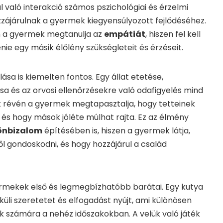
l való interakció számos pszichológiai és érzelmi
zzájárulnak a gyermek kiegyensúlyozott fejlődéséhez.
n a gyermek megtanulja az
empátiát
, hiszen fel kell
nie egy másik élőlény szükségleteit és érzéseit.
lása is kiemelten fontos. Egy állat etetése,
ása és az orvosi ellenőrzésekre való odafigyelés mind
k révén a gyermek megtapasztalja, hogy tetteinek
és hogy mások jóléte múlhat rajta. Ez az élmény
önbizalom
építésében is, hiszen a gyermek látja,
l gondoskodni, és hogy hozzájárul a család
ermekek első és legmegbízhatóbb barátai. Egy kutya
küli szeretetet és elfogadást nyújt, ami különösen
k számára a nehéz időszakokban. A velük való játék