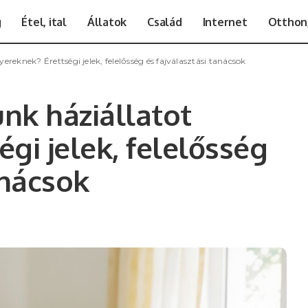
g
Étel, ital
Állatok
Család
Internet
Otthon,
reknek? Érettségi jelek, felelősség és fajválasztási tanácsok
nk háziállatot
gi jelek, felelősség
anácsok