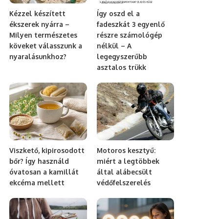
Kézzel készített
Így oszd el a
ékszerek nyárra –
fadeszkát 3 egyenlő
Milyen természetes
részre számológép
köveket válasszunk a
nélkül – A
nyaralásunkhoz?
legegyszerűbb
asztalos trükk
Viszkető, kipirosodott
Motoros kesztyű:
bőr? Így használd
miért a legtöbbek
óvatosan a kamillát
által alábecsült
ekcéma mellett
védőfelszerelés