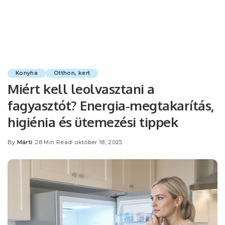
Konyha
Otthon, kert
Miért kell leolvasztani a
fagyasztót? Energia‑megtakarítás,
higiénia és ütemezési tippek
By
Márti
28 Min Read
október 18, 2025
Posted
by