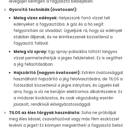
levegőjét keringeti a fagyasztó belsejében.
Gyorsító technikák (óvatosan!):
Meleg vizes edények:
Helyezzünk forró vízzel teli
edényeket a fagyasztóba. A gőz és a hő segít
felgyorsítani az olvadást. Ügyeljünk rá, hogy az edények
stabilan álljanak, és ne érintkezzenek közvetlenül a
fagyasztó falával.
Meleg víz spray:
Egy spray-palackba töltött langyos
vízzel permetezhetjük a jeges felületeket. Ez is segíthet
a jég fellazításában.
Hajszárító (nagyon óvatosan!):
Extrém óvatossággal
használható hajszárító a jég felolvasztására, de TILOS a
fűtőszálat közvetlenül a jégre irányítani, és ügyelni kell
arra, hogy a víz ne kerüljön elektromos alkatrészekre. Ez
a módszer kockázatos, és csak végszükség esetén
javasolt, rendkívüli elővigyázatossággal.
TILOS az éles tárgyak használata:
Soha ne próbáljuk
meg éles késsel, csavarhúzóval vagy más fém eszközzel
levésni a jeget! Ez könnyen megsértheti a fagyasztó belső