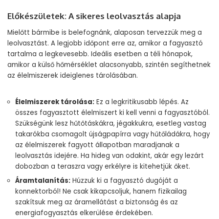
Előkészületek: A sikeres leolvasztás alapja
Mielőtt bármibe is belefognánk, alaposan tervezzük meg a
leolvasztást. A legjobb időpont erre az, amikor a fagyasztó
tartalma a legkevesebb. Ideális esetben a téli hónapok,
amikor a külső hőmérséklet alacsonyabb, szintén segíthetnek
az élelmiszerek ideiglenes tárolásában.
Élelmiszerek tárolása:
Ez a legkritikusabb lépés. Az
összes fagyasztott élelmiszert ki kell venni a fagyasztóból.
Szükségünk lesz hűtőtáskákra, jégakkukra, esetleg vastag
takarókba csomagolt újságpapírra vagy hűtőládákra, hogy
az élelmiszerek fagyott állapotban maradjanak a
leolvasztás idejére. Ha hideg van odakint, akár egy lezárt
dobozban a teraszra vagy erkélyre is kitehetjük őket.
Áramtalanítás:
Húzzuk ki a fagyasztó dugóját a
konnektorból! Ne csak kikapcsoljuk, hanem fizikailag
szakítsuk meg az áramellátást a biztonság és az
energiafogyasztás elkerülése érdekében.