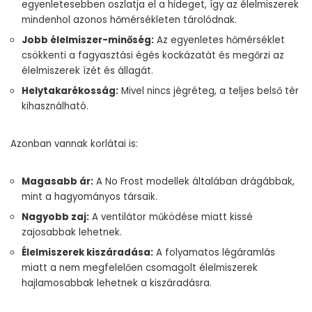
egyenletesebben oszlatja el a hideget, így az élelmiszerek
mindenhol azonos hőmérsékleten tárolódnak.
Jobb élelmiszer-minőség:
Az egyenletes hőmérséklet
csökkenti a fagyasztási égés kockázatát és megőrzi az
élelmiszerek ízét és állagát.
Helytakarékosság:
Mivel nincs jégréteg, a teljes belső tér
kihasználható.
Azonban vannak korlátai is:
Magasabb ár:
A No Frost modellek általában drágábbak,
mint a hagyományos társaik.
Nagyobb zaj:
A ventilátor működése miatt kissé
zajosabbak lehetnek.
Élelmiszerek kiszáradása:
A folyamatos légáramlás
miatt a nem megfelelően csomagolt élelmiszerek
hajlamosabbak lehetnek a kiszáradásra.