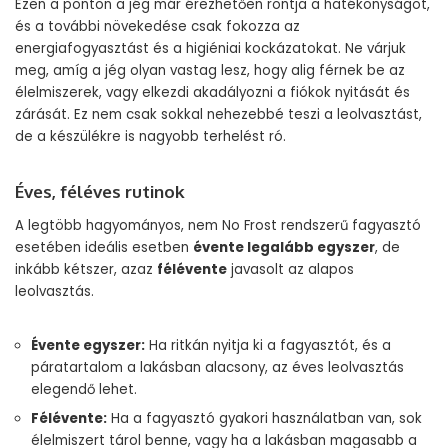
Ezen a ponton a jég már érezhetően rontja a hatékonyságot,
és a további növekedése csak fokozza az
energiafogyasztást és a higiéniai kockázatokat. Ne várjuk
meg, amíg a jég olyan vastag lesz, hogy alig férnek be az
élelmiszerek, vagy elkezdi akadályozni a fiókok nyitását és
zárását. Ez nem csak sokkal nehezebbé teszi a leolvasztást,
de a készülékre is nagyobb terhelést ró.
Éves, féléves rutinok
A legtöbb hagyományos, nem No Frost rendszerű fagyasztó
esetében ideális esetben
évente legalább egyszer
, de
inkább kétszer, azaz
félévente
javasolt az alapos
leolvasztás.
Évente egyszer:
Ha ritkán nyitja ki a fagyasztót, és a
páratartalom a lakásban alacsony, az éves leolvasztás
elegendő lehet.
Félévente:
Ha a fagyasztó gyakori használatban van, sok
élelmiszert tárol benne, vagy ha a lakásban magasabb a