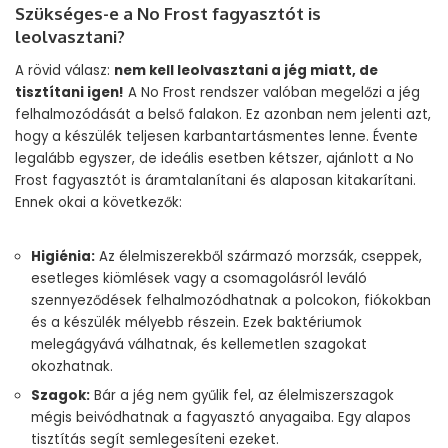
Szükséges-e a No Frost fagyasztót is
leolvasztani?
A rövid válasz:
nem kell leolvasztani a jég miatt, de
tisztítani igen!
A No Frost rendszer valóban megelőzi a jég
felhalmozódását a belső falakon. Ez azonban nem jelenti azt,
hogy a készülék teljesen karbantartásmentes lenne. Évente
legalább egyszer, de ideális esetben kétszer, ajánlott a No
Frost fagyasztót is áramtalanítani és alaposan kitakarítani.
Ennek okai a következők:
Higiénia:
Az élelmiszerekből származó morzsák, cseppek,
esetleges kiömlések vagy a csomagolásról leváló
szennyeződések felhalmozódhatnak a polcokon, fiókokban
és a készülék mélyebb részein. Ezek baktériumok
melegágyává válhatnak, és kellemetlen szagokat
okozhatnak.
Szagok:
Bár a jég nem gyűlik fel, az élelmiszerszagok
mégis beivódhatnak a fagyasztó anyagaiba. Egy alapos
tisztítás segít semlegesíteni ezeket.