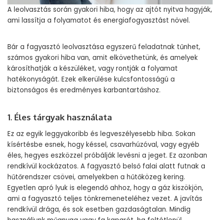
A leolvasztás során gyakori hiba, hogy az ajtót nyitva hagyják,
ami lassítja a folyamatot és energiafogyasztást növel.
Bár a fagyasztó leolvasztása egyszerű feladatnak tűnhet,
számos gyakori hiba van, amit elkövethetünk, és amelyek
károsíthatják a készüléket, vagy rontják a folyamat
hatékonyságát. Ezek elkerülése kulcsfontosságú a
biztonságos és eredményes karbantartáshoz.
1. Éles tárgyak használata
Ez az egyik leggyakoribb és legveszélyesebb hiba. Sokan
kísértésbe esnek, hogy késsel, csavarhúzóval, vagy egyéb
éles, hegyes eszközzel próbálják levésni a jeget. Ez azonban
rendkívül kockázatos. A fagyasztó belső falai alatt futnak a
hűtőrendszer csövei, amelyekben a hűtőközeg kering.
Egyetlen apró lyuk is elegendő ahhoz, hogy a gáz kiszökjön,
ami a fagyasztó teljes tönkremeneteléhez vezet. A javítás
rendkívül drága, és sok esetben gazdaságtalan. Mindig