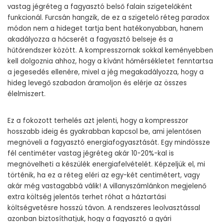
vastag jégréteg a fagyasztó belső falain szigetelőként
funkcionál. Furcsán hangzik, de ez a szigetelő réteg paradox
módon nem a hideget tartja bent hatékonyabban, hanem
akadályozza a hőcserét a fagyasztó belseje és a
hűtőrendszer között. A kompresszornak sokkal keményebben
kell dolgoznia ahhoz, hogy a kívánt hőmérsékletet fenntartsa
a jegesedés ellenére, mivel a jég megakadályozza, hogy a
hideg levegő szabadon áramoljon és elérje az összes
élelmiszert.
Ez a fokozott terhelés azt jelenti, hogy a kompresszor
hosszabb ideig és gyakrabban kapcsol be, ami jelentősen
megnöveli a fagyasztó energiafogyasztását. Egy mindössze
fél centiméter vastag jégréteg akár 10-20%-kal is
megnövelheti a készülék energiafelvételét. Képzeljük el, mi
történik, ha ez a réteg eléri az egy-két centimétert, vagy
akár még vastagabbá válik! A villanyszámlánkon megjelenő
extra költség jelentős terhet róhat a háztartási
költségvetésre hosszú távon. A rendszeres leolvasztással
azonban biztosíthatjuk, hogy a fagyasztó a gyári