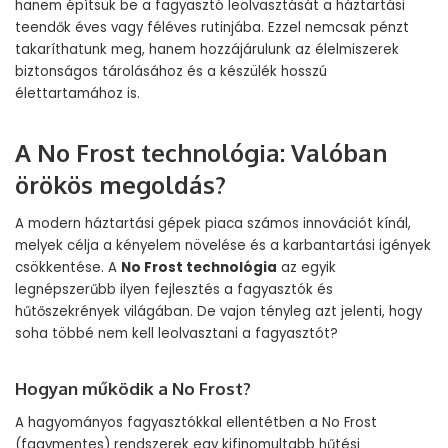
hanem építsük be a fagyasztó leolvasztását a háztartási
teendők éves vagy féléves rutinjába. Ezzel nemcsak pénzt
takaríthatunk meg, hanem hozzájárulunk az élelmiszerek
biztonságos tárolásához és a készülék hosszú
élettartamához is.
A No Frost technológia: Valóban
örökös megoldás?
A modern háztartási gépek piaca számos innovációt kínál,
melyek célja a kényelem növelése és a karbantartási igények
csökkentése. A
No Frost technológia
az egyik
legnépszerűbb ilyen fejlesztés a fagyasztók és
hűtőszekrények világában. De vajon tényleg azt jelenti, hogy
soha többé nem kell leolvasztani a fagyasztót?
Hogyan működik a No Frost?
A hagyományos fagyasztókkal ellentétben a No Frost
(fagymentes) rendszerek egy kifinomultabb hűtési