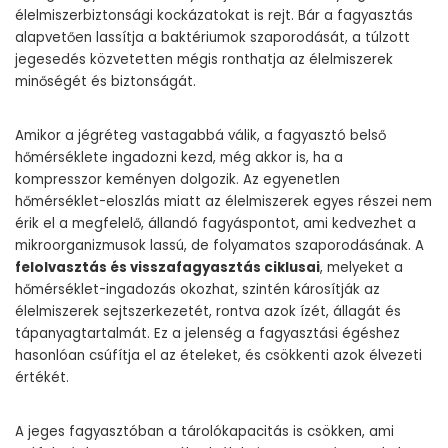
élelmiszerbiztonsági kockázatokat is rejt. Bár a fagyasztás
alapvetően lassítja a baktériumok szaporodását, a túlzott
jegesedés közvetetten mégis ronthatja az élelmiszerek
minőségét és biztonságát.
Amikor a jégréteg vastagabbá válik, a fagyasztó belső
hőmérséklete ingadozni kezd, még akkor is, ha a
kompresszor keményen dolgozik. Az egyenetlen
hőmérséklet-eloszlás miatt az élelmiszerek egyes részei nem
érik el a megfelelő, állandó fagyáspontot, ami kedvezhet a
mikroorganizmusok lassú, de folyamatos szaporodásának. A
felolvasztás és visszafagyasztás ciklusai
, melyeket a
hőmérséklet-ingadozás okozhat, szintén károsítják az
élelmiszerek sejtszerkezetét, rontva azok ízét, állagát és
tápanyagtartalmát. Ez a jelenség a fagyasztási égéshez
hasonlóan csúfítja el az ételeket, és csökkenti azok élvezeti
értékét.
A jeges fagyasztóban a tárolókapacitás is csökken, ami