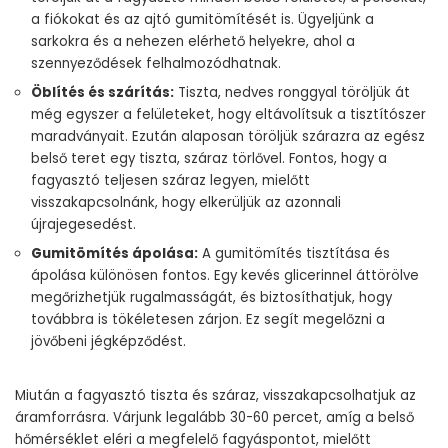
a fiókokat és az ajtó gumitömítését is. Ügyeljünk a
sarkokra és a nehezen elérhető helyekre, ahol a
szennyeződések felhalmozódhatnak.
Öblítés és szárítás:
Tiszta, nedves ronggyal töröljük át
még egyszer a felületeket, hogy eltávolítsuk a tisztítószer
maradványait. Ezután alaposan töröljük szárazra az egész
belső teret egy tiszta, száraz törlővel. Fontos, hogy a
fagyasztó teljesen száraz legyen, mielőtt
visszakapcsolnánk, hogy elkerüljük az azonnali
újrajegesedést.
Gumitömítés ápolása:
A gumitömítés tisztítása és
ápolása különösen fontos. Egy kevés glicerinnel áttörölve
megőrizhetjük rugalmasságát, és biztosíthatjuk, hogy
továbbra is tökéletesen zárjon. Ez segít megelőzni a
jövőbeni jégképződést.
Miután a fagyasztó tiszta és száraz, visszakapcsolhatjuk az
áramforrásra. Várjunk legalább 30-60 percet, amíg a belső
hőmérséklet eléri a megfelelő fagyáspontot, mielőtt