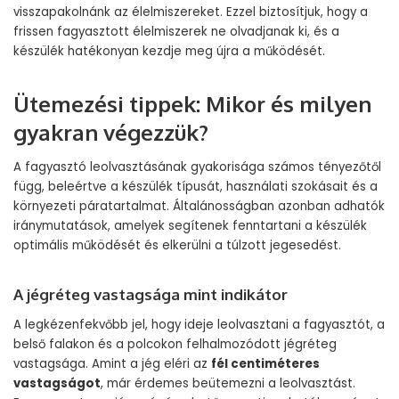
visszapakolnánk az élelmiszereket. Ezzel biztosítjuk, hogy a
frissen fagyasztott élelmiszerek ne olvadjanak ki, és a
készülék hatékonyan kezdje meg újra a működését.
Ütemezési tippek: Mikor és milyen
gyakran végezzük?
A fagyasztó leolvasztásának gyakorisága számos tényezőtől
függ, beleértve a készülék típusát, használati szokásait és a
környezeti páratartalmat. Általánosságban azonban adhatók
iránymutatások, amelyek segítenek fenntartani a készülék
optimális működését és elkerülni a túlzott jegesedést.
A jégréteg vastagsága mint indikátor
A legkézenfekvőbb jel, hogy ideje leolvasztani a fagyasztót, a
belső falakon és a polcokon felhalmozódott jégréteg
vastagsága. Amint a jég eléri az
fél centiméteres
vastagságot
, már érdemes beütemezni a leolvasztást.