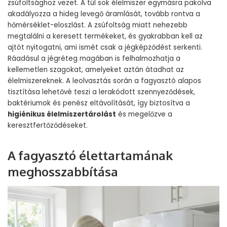
zsúfoltsághoz vezet. A túl sok élelmiszer egymásra pakolva
akadályozza a hideg levegő áramlását, tovább rontva a
hőmérséklet-eloszlást. A zsúfoltság miatt nehezebb
megtalálni a keresett termékeket, és gyakrabban kell az
ajtót nyitogatni, ami ismét csak a jégképződést serkenti.
Ráadásul a jégréteg magában is felhalmozhatja a
kellemetlen szagokat, amelyeket aztán átadhat az
élelmiszereknek. A leolvasztás során a fagyasztó alapos
tisztítása lehetővé teszi a lerakódott szennyeződések,
baktériumok és penész eltávolítását, így biztosítva a
higiénikus élelmiszertárolást
és megelőzve a
keresztfertőződéseket.
A fagyasztó élettartamának
meghosszabbítása