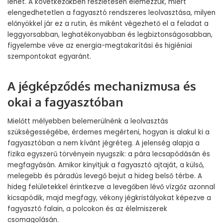
lehet. A következőkben részletesen elemezzük, miért
elengedhetetlen a fagyasztó rendszeres leolvasztása, milyen
előnyökkel jár ez a rutin, és miként végezhető el a feladat a
leggyorsabban, leghatékonyabban és legbiztonságosabban,
figyelembe véve az energia-megtakarítási és higiéniai
szempontokat egyaránt.
A jégképződés mechanizmusa és
okai a fagyasztóban
Mielőtt mélyebben belemerülnénk a leolvasztás
szükségességébe, érdemes megérteni, hogyan is alakul ki a
fagyasztóban a nem kívánt jégréteg. A jelenség alapja a
fizika egyszerű törvényein nyugszik: a pára lecsapódásán és
megfagyásán. Amikor kinyitjuk a fagyasztó ajtaját, a külső,
melegebb és páradús levegő bejut a hideg belső térbe. A
hideg felületekkel érintkezve a levegőben lévő vízgőz azonnal
kicsapódik, majd megfagy, vékony jégkristályokat képezve a
fagyasztó falain, a polcokon és az élelmiszerek
csomagolásán.