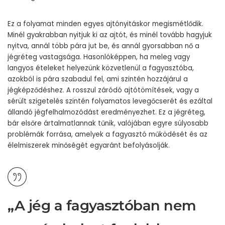
Ez a folyamat minden egyes ajtónyitáskor megismétlődik.
Minél gyakrabban nyitjuk ki az ajtót, és minél tovább hagyjuk
nyitva, annál több pára jut be, és annál gyorsabban nő a
jégréteg vastagsága. Hasonlóképpen, ha meleg vagy
langyos ételeket helyezünk közvetlenül a fagyasztóba,
azokból is pára szabadul fel, ami szintén hozzájárul a
jégképződéshez. A rosszul záródó ajtótömítések, vagy a
sérült szigetelés szintén folyamatos levegőcserét és ezáltal
állandó jégfelhalmozódást eredményezhet. Ez a jégréteg,
bár elsőre ártalmatlannak tűnik, valójában egyre súlyosabb
problémák forrása, amelyek a fagyasztó működését és az
élelmiszerek minőségét egyaránt befolyásolják.
„A jég a fagyasztóban nem