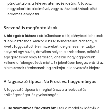
páratartalom, a féléves ütemezés ideális. A tavaszi
nagytakarítás alkalmával, vagy az őszi befőzések előtt
érdemes elvégezni.
Szezonális megfontolások
A
hidegebb időszakok
, különösen a tél, előnyösek lehetnek
a leolvasztáshoz. Amikor a külső hőmérséklet alacsony, a
kivett fagyasztott élelmiszereket ideiglenesen el tudjuk
helyezni egy hűvös, árnyékos helyen a szabadban, például
egy garázsban vagy teraszon, anélkül, hogy aggódnunk
kellene a felengedésük miatt. Ez jelentősen leegyszerűsíti az
élelmiszerek tárolásának logisztikáját a leolvasztás idejére.
A fagyasztó típusa: No Frost vs. hagyományos
A fagyasztó típusa is meghatározza a leolvasztás
szükségességét és gyakoriságát.
Hagyományos fagyasztók:
Ezek a modellek igénylik a