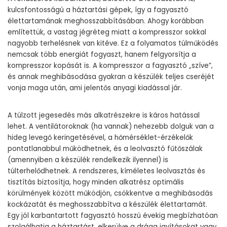
kulcsfontosságú a háztartási gépek, így a fagyasztó
élettartamának meghosszabbításában. Ahogy korábban
említettük, a vastag jégréteg miatt a kompresszor sokkal
nagyobb terhelésnek van kitéve. Ez a folyamatos túlműködés
nemcsak több energiát fogyaszt, hanem felgyorsítja a
kompresszor kopását is. A kompresszor a fagyasztó „szíve”,
és annak meghibásodása gyakran a készülék teljes cseréjét
vonja maga után, ami jelentős anyagi kiadással jár.
A túlzott jegesedés más alkatrészekre is káros hatással
lehet. A ventilátoroknak (ha vannak) nehezebb dolguk van a
hideg levegő keringetésével, a hőmérséklet-érzékelők
pontatlanabbul működhetnek, és a leolvasztó fűtőszálak
(amennyiben a készülék rendelkezik ilyennel) is
túlterhelődhetnek. A rendszeres, kíméletes leolvasztás és
tisztítás biztosítja, hogy minden alkatrész optimális
körülmények között működjön, csökkentve a meghibásodás
kockázatát és meghosszabbítva a készülék élettartamát.
Egy jól karbantartott fagyasztó hosszú évekig megbízhatóan
szolgálhatja a háztartást, elkerülve a drága javításokat vagy