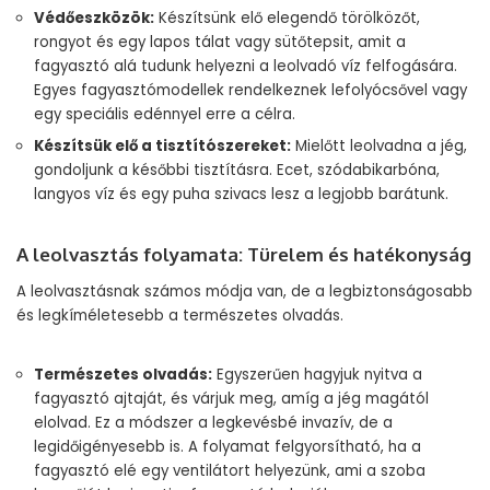
Védőeszközök:
Készítsünk elő elegendő törölközőt,
rongyot és egy lapos tálat vagy sütőtepsit, amit a
fagyasztó alá tudunk helyezni a leolvadó víz felfogására.
Egyes fagyasztómodellek rendelkeznek lefolyócsővel vagy
egy speciális edénnyel erre a célra.
Készítsük elő a tisztítószereket:
Mielőtt leolvadna a jég,
gondoljunk a későbbi tisztításra. Ecet, szódabikarbóna,
langyos víz és egy puha szivacs lesz a legjobb barátunk.
A leolvasztás folyamata: Türelem és hatékonyság
A leolvasztásnak számos módja van, de a legbiztonságosabb
és legkíméletesebb a természetes olvadás.
Természetes olvadás:
Egyszerűen hagyjuk nyitva a
fagyasztó ajtaját, és várjuk meg, amíg a jég magától
elolvad. Ez a módszer a legkevésbé invazív, de a
legidőigényesebb is. A folyamat felgyorsítható, ha a
fagyasztó elé egy ventilátort helyezünk, ami a szoba