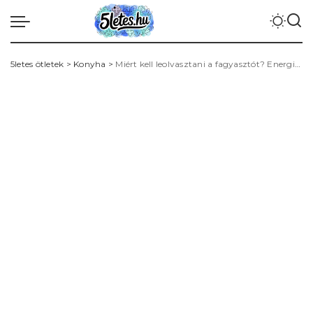
5letes ötletek
>
Konyha
>
Miért kell leolvasztani a fagyasztót? Energia‑megtakarítás, higiénia és ütemezési tippek