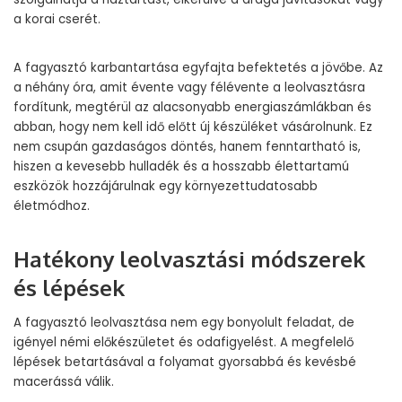
a korai cserét.
A fagyasztó karbantartása egyfajta befektetés a jövőbe. Az
a néhány óra, amit évente vagy félévente a leolvasztásra
fordítunk, megtérül az alacsonyabb energiaszámlákban és
abban, hogy nem kell idő előtt új készüléket vásárolnunk. Ez
nem csupán gazdaságos döntés, hanem fenntartható is,
hiszen a kevesebb hulladék és a hosszabb élettartamú
eszközök hozzájárulnak egy környezettudatosabb
életmódhoz.
Hatékony leolvasztási módszerek
és lépések
A fagyasztó leolvasztása nem egy bonyolult feladat, de
igényel némi előkészületet és odafigyelést. A megfelelő
lépések betartásával a folyamat gyorsabbá és kevésbé
macerássá válik.