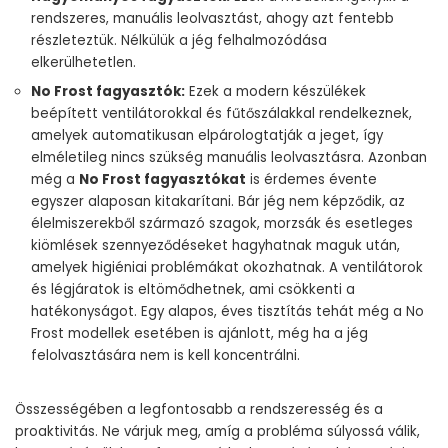
rendszeres, manuális leolvasztást, ahogy azt fentebb
részleteztük. Nélkülük a jég felhalmozódása
elkerülhetetlen.
No Frost fagyasztók:
Ezek a modern készülékek
beépített ventilátorokkal és fűtőszálakkal rendelkeznek,
amelyek automatikusan elpárologtatják a jeget, így
elméletileg nincs szükség manuális leolvasztásra. Azonban
még a
No Frost fagyasztókat
is érdemes évente
egyszer alaposan kitakarítani. Bár jég nem képződik, az
élelmiszerekből származó szagok, morzsák és esetleges
kiömlések szennyeződéseket hagyhatnak maguk után,
amelyek higiéniai problémákat okozhatnak. A ventilátorok
és légjáratok is eltömődhetnek, ami csökkenti a
hatékonyságot. Egy alapos, éves tisztítás tehát még a No
Frost modellek esetében is ajánlott, még ha a jég
felolvasztására nem is kell koncentrálni.
Összességében a legfontosabb a rendszeresség és a
proaktivitás. Ne várjuk meg, amíg a probléma súlyossá válik,