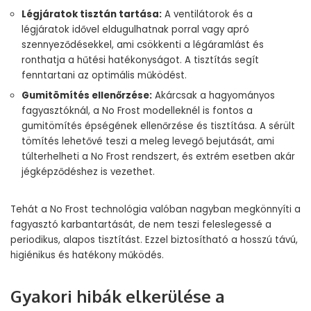
Légjáratok tisztán tartása:
A ventilátorok és a
légjáratok idővel eldugulhatnak porral vagy apró
szennyeződésekkel, ami csökkenti a légáramlást és
ronthatja a hűtési hatékonyságot. A tisztítás segít
fenntartani az optimális működést.
Gumitömítés ellenőrzése:
Akárcsak a hagyományos
fagyasztóknál, a No Frost modelleknél is fontos a
gumitömítés épségének ellenőrzése és tisztítása. A sérült
tömítés lehetővé teszi a meleg levegő bejutását, ami
túlterhelheti a No Frost rendszert, és extrém esetben akár
jégképződéshez is vezethet.
Tehát a No Frost technológia valóban nagyban megkönnyíti a
fagyasztó karbantartását, de nem teszi feleslegessé a
periodikus, alapos tisztítást. Ezzel biztosítható a hosszú távú,
higiénikus és hatékony működés.
Gyakori hibák elkerülése a