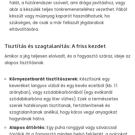
falát, a hűtőrendszer csöveit, ami drága javításhoz, vagy
akár a készülék teljes tönkremeneteléhez vezethet. Fából
készült vagy műanyag kaparót használhatunk, ha
szükséges, de csak a már fellazult jégdarabok
eltávolítására.
Tisztítás és szagtalanítás: A friss kezdet
Amikor a jég teljesen elolvadt, és a fagyasztó száraz, ideje az
alapos tisztításnak.
Környezetbarát tisztítószerek:
Készítsünk egy
keveréket langyos vízből és egy kevés ecetből (kb. 1:1
arányban), vagy szódabikarbónából (egy evőkanál
szódabikarbóna egy liter vízhez). Ezek a természetes
szerek hatékonyan tisztítanak, fertőtlenítenek és
szagtalanítanak anélkül, hogy káros vegyi anyagokat
hagynának hátra.
Alapos áttörlés:
Egy puha ronggyal vagy szivaccsal
töröljük át a fagyasztó minden belső felületét, a polcokat,