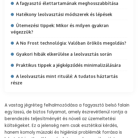
A fagyasztó élettartamának meghosszabbítása
Hatékony leolvasztási módszerek és lépések
Ütemezési tippek: Mikor és milyen gyakran
végezzük?
A No Frost technológia: Valóban örökös megoldás?
Gyakori hibák elkerülése a leolvasztás során
Praktikus tippek a jégképződés minimalizálására
A leolvasztás mint rituálé: A tudatos háztartás
része
A vastag jégréteg felhalmozódása a fagyasztó belső falain
egy lassú, de biztos folyamat, amely észrevétlenül rontja a
berendezés teljesítményét és növeli az üzemeltetési
költségeket. Ez a jelenség nem csak esztétikai kérdés,
hanem komoly műszaki és higiéniai problémák forrása is