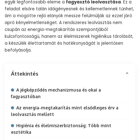
egyik legfontosabb eleme a
fagyasztó leolvasztása
. Ez a
feladat elsőre talán időigényesnek és kellemetlennek tűnhet,
ám a mögötte rejlő előnyök messze felülmúlják az ezzel járó
apró kényelmetlenséget. A rendszeres leolvasztás nem
csupán az energia-megtakarítás szempontjából
kulcsfontosságú, hanem az élelmiszerek higiénikus tárolását,
a készülék élettartamát és hatékonyságát is jelentősen
befolyásolja.
Áttekintés
A jégképződés mechanizmusa és okai a
fagyasztóban
Az energia-megtakarítás mint elsődleges érv a
leolvasztás mellett
Higiénia és élelmiszerbiztonság: Több mint
esztétika