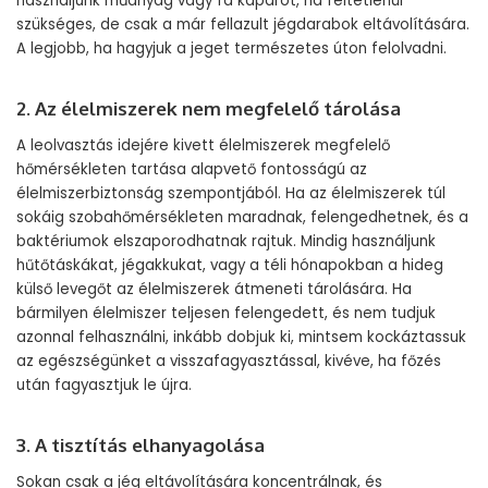
használjunk műanyag vagy fa kaparót, ha feltétlenül
szükséges, de csak a már fellazult jégdarabok eltávolítására.
A legjobb, ha hagyjuk a jeget természetes úton felolvadni.
2. Az élelmiszerek nem megfelelő tárolása
A leolvasztás idejére kivett élelmiszerek megfelelő
hőmérsékleten tartása alapvető fontosságú az
élelmiszerbiztonság szempontjából. Ha az élelmiszerek túl
sokáig szobahőmérsékleten maradnak, felengedhetnek, és a
baktériumok elszaporodhatnak rajtuk. Mindig használjunk
hűtőtáskákat, jégakkukat, vagy a téli hónapokban a hideg
külső levegőt az élelmiszerek átmeneti tárolására. Ha
bármilyen élelmiszer teljesen felengedett, és nem tudjuk
azonnal felhasználni, inkább dobjuk ki, mintsem kockáztassuk
az egészségünket a visszafagyasztással, kivéve, ha főzés
után fagyasztjuk le újra.
3. A tisztítás elhanyagolása
Sokan csak a jég eltávolítására koncentrálnak, és