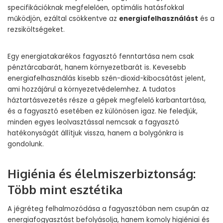
specifikációknak megfelelően, optimális hatásfokkal
működjön, ezáltal csökkentve az
energiafelhasználást
és a
rezsiköltségeket.
Egy energiatakarékos fagyasztó fenntartása nem csak
pénztárcabarát, hanem környezetbarát is. Kevesebb
energiafelhasználás kisebb szén-dioxid-kibocsátást jelent,
ami hozzájárul a környezetvédelemhez. A tudatos
háztartásvezetés része a gépek megfelelő karbantartása,
és a fagyasztó esetében ez különösen igaz. Ne feledjük,
minden egyes leolvasztással nemcsak a fagyasztó
hatékonyságát állítjuk vissza, hanem a bolygónkra is
gondolunk.
Higiénia és élelmiszerbiztonság:
Több mint esztétika
A jégréteg felhalmozódása a fagyasztóban nem csupán az
energiafogyasztást befolyásolja, hanem komoly higiéniai és