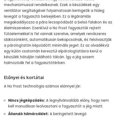
mechanizmussal rendelkeznek. Ezek a készülékek egy
ventilátor segítségével folyamatosan keringetik a hideg
levegőt a fagyasztó belsejében. Ez a légáramlás
megakadályozza a pára lecsapódását a belső falakon és az
élelmiszereken. Ezenkívül a No Frost fagyasztók rejtett
fűtőelemekkel is fel vannak szerelve, amelyek rendszeres
időközönként, automatikusan bekapcsolnak, és felolvasztják
a párologtatón képződött minimális jeget. Ez az olvadékvíz
egy külön csatornán keresztül elpárologtatásra kerül a
készülék hátulján található tálcán. Így a jég sosem
halmozódik fel a fagyasztótérben.
Előnyei és korlátai
A No Frost technológia számos előnnyel jár:
Nincs jégképződés:
A legnyilvánvalóbb előny, hogy nem
kell manuálisan leolvasztani a fagyasztót a jég miatt.
Állandó hőmérséklet:
A keringetett levegő