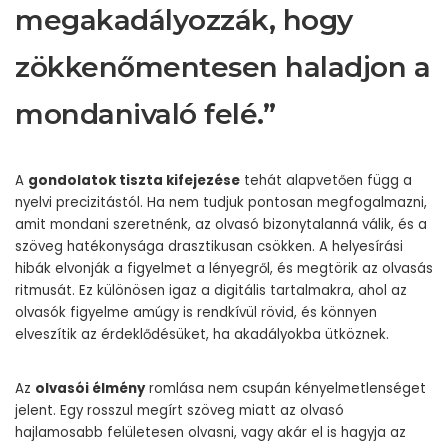
megakadályozzák, hogy
zökkenőmentesen haladjon a
mondanivaló felé.”
A
gondolatok tiszta kifejezése
tehát alapvetően függ a
nyelvi precizitástól. Ha nem tudjuk pontosan megfogalmazni,
amit mondani szeretnénk, az olvasó bizonytalanná válik, és a
szöveg hatékonysága drasztikusan csökken. A helyesírási
hibák elvonják a figyelmet a lényegről, és megtörik az olvasás
ritmusát. Ez különösen igaz a digitális tartalmakra, ahol az
olvasók figyelme amúgy is rendkívül rövid, és könnyen
elveszítik az érdeklődésüket, ha akadályokba ütköznek.
Az
olvasói élmény
romlása nem csupán kényelmetlenséget
jelent. Egy rosszul megírt szöveg miatt az olvasó
hajlamosabb felületesen olvasni, vagy akár el is hagyja az