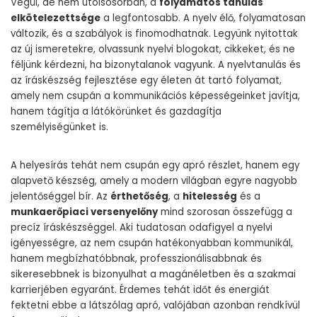
Végül, de nem utolsósorban, a
folyamatos tanulás
elkötelezettsége
a legfontosabb. A nyelv élő, folyamatosan
változik, és a szabályok is finomodhatnak. Legyünk nyitottak
az új ismeretekre, olvassunk nyelvi blogokat, cikkeket, és ne
féljünk kérdezni, ha bizonytalanok vagyunk. A nyelvtanulás és
az íráskészség fejlesztése egy életen át tartó folyamat,
amely nem csupán a kommunikációs képességeinket javítja,
hanem tágítja a látókörünket és gazdagítja
személyiségünket is.
A helyesírás tehát nem csupán egy apró részlet, hanem egy
alapvető készség, amely a modern világban egyre nagyobb
jelentőséggel bír. Az
érthetőség
, a
hitelesség
és a
munkaerőpiaci versenyelőny
mind szorosan összefügg a
precíz íráskészséggel. Aki tudatosan odafigyel a nyelvi
igényességre, az nem csupán hatékonyabban kommunikál,
hanem megbízhatóbbnak, professzionálisabbnak és
sikeresebbnek is bizonyulhat a magánéletben és a szakmai
karrierjében egyaránt. Érdemes tehát időt és energiát
fektetni ebbe a látszólag apró, valójában azonban rendkívül