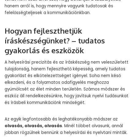
hanem arról is, hogy mennyire vagyunk tudatosak és
felelősségteljesek a kommunikációnkban.
Hogyan fejleszthetjük
íráskészségünket? – tudatos
gyakorlás és eszközök
A helyesírási precizitás és az íráskészség nem veleszületett
tulajdonság, hanem fejleszthető képesség, amely tudatos
gyakorlást és elkötelezettséget igényel. Soha nem késő
elkezdeni, és a folyamatos odafigyelés meghozza
gyümölcsét az élet minden területén. Számos módszer és
eszköz áll rendelkezésünkre, hogy javítsuk nyelvi tudásunkat
és írásbeli kommunikációnk minőségét.
Az egyik legfontosabb és leghatékonyabb módszer az
olvasás, olvasás, olvasás
. Minél többet olvasunk, annál
jobban rögzülnek bennünk a helyesírási és nyelvtani minták.