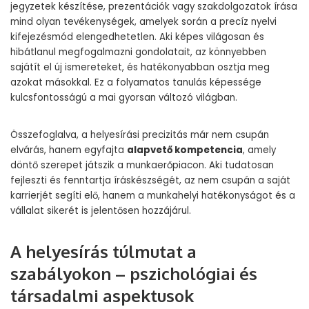
jegyzetek készítése, prezentációk vagy szakdolgozatok írása
mind olyan tevékenységek, amelyek során a precíz nyelvi
kifejezésmód elengedhetetlen. Aki képes világosan és
hibátlanul megfogalmazni gondolatait, az könnyebben
sajátít el új ismereteket, és hatékonyabban osztja meg
azokat másokkal. Ez a folyamatos tanulás képessége
kulcsfontosságú a mai gyorsan változó világban.
Összefoglalva, a helyesírási precizitás már nem csupán
elvárás, hanem egyfajta
alapvető kompetencia
, amely
döntő szerepet játszik a munkaerőpiacon. Aki tudatosan
fejleszti és fenntartja íráskészségét, az nem csupán a saját
karrierjét segíti elő, hanem a munkahelyi hatékonyságot és a
vállalat sikerét is jelentősen hozzájárul.
A helyesírás túlmutat a
szabályokon – pszichológiai és
társadalmi aspektusok