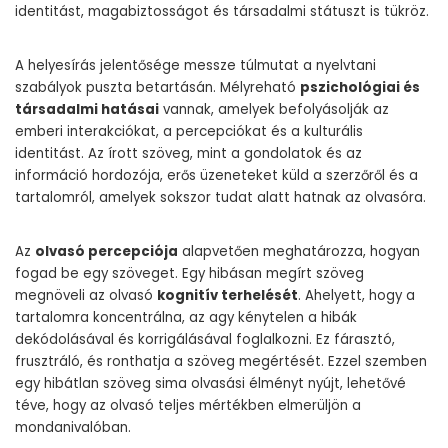
identitást, magabiztosságot és társadalmi státuszt is tükröz.
A helyesírás jelentősége messze túlmutat a nyelvtani
szabályok puszta betartásán. Mélyreható
pszichológiai és
társadalmi hatásai
vannak, amelyek befolyásolják az
emberi interakciókat, a percepciókat és a kulturális
identitást. Az írott szöveg, mint a gondolatok és az
információ hordozója, erős üzeneteket küld a szerzőről és a
tartalomról, amelyek sokszor tudat alatt hatnak az olvasóra.
Az
olvasó percepciója
alapvetően meghatározza, hogyan
fogad be egy szöveget. Egy hibásan megírt szöveg
megnöveli az olvasó
kognitív terhelését
. Ahelyett, hogy a
tartalomra koncentrálna, az agy kénytelen a hibák
dekódolásával és korrigálásával foglalkozni. Ez fárasztó,
frusztráló, és ronthatja a szöveg megértését. Ezzel szemben
egy hibátlan szöveg sima olvasási élményt nyújt, lehetővé
téve, hogy az olvasó teljes mértékben elmerüljön a
mondanivalóban.