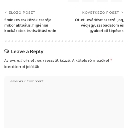
ELŐZŐ POSZT
KÖVETKEZŐ POSZT
Sminkes eszközök cseréje:
Ötlet levédése: szerzői jog,
mikor aktuális, higiéniai
védjegy, szabadalom és
kockázatok és tisztítási rutin
gyakorlati lépések
Leave a Reply
Az e-mail címet nem tesszük közzé.
A kötelező mezőket
*
karakterrel jelöltük