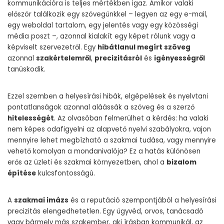
kommunikációra is teljes mértékben igaz. Amikor valaki
először találkozik egy szövegünkkel – legyen az egy e-mail,
egy weboldal tartalom, egy jelentés vagy egy közösségi
média poszt –, azonnal kialakít egy képet rólunk vagy a
képviselt szervezetről. Egy
hibátlanul megírt szöveg
azonnal
szakértelemről
,
precizitásról
és
igényességről
tanúskodik.
Ezzel szemben a helyesírási hibák, elgépelések és nyelvtani
pontatlanságok azonnal aláássák a szöveg és a szerző
hitelességét
. Az olvasóban felmerülhet a kérdés: ha valaki
nem képes odafigyelni az alapvető nyelvi szabályokra, vajon
mennyire lehet megbízható a szakmai tudása, vagy mennyire
vehető komolyan a mondanivalója? Ez a hatás különösen
erős az üzleti és szakmai környezetben, ahol a
bizalom
építése
kulcsfontosságú.
A
szakmai imázs
és a reputáció szempontjából a helyesírási
precizitás elengedhetetlen. Egy ügyvéd, orvos, tanácsadó
vagy bármely más szakember, aki írásban kommunikál, az