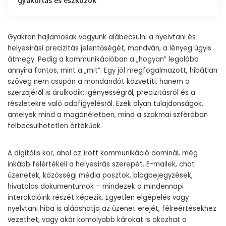
gyakorlás és eszközök
Gyakran hajlamosak vagyunk alábecsülni a nyelvtani és
helyesírási precizitás jelentőségét, mondván, a lényeg úgyis
átmegy. Pedig a kommunikációban a „hogyan” legalább
annyira fontos, mint a „mit”. Egy jól megfogalmazott, hibátlan
szöveg nem csupán a mondandót közvetíti, hanem a
szerzőjéről is árulkodik: igényességről, precizitásról és a
részletekre való odafigyelésről. Ezek olyan tulajdonságok,
amelyek mind a magánéletben, mind a szakmai szférában
felbecsülhetetlen értékűek.
A digitális kor, ahol az írott kommunikáció dominál, még
inkább felértékeli a helyesírás szerepét. E-mailek, chat
üzenetek, közösségi média posztok, blogbejegyzések,
hivatalos dokumentumok – mindezek a mindennapi
interakcióink részét képezik. Egyetlen elgépelés vagy
nyelvtani hiba is alááshatja az üzenet erejét, félreértésekhez
vezethet, vagy akár komolyabb károkat is okozhat a