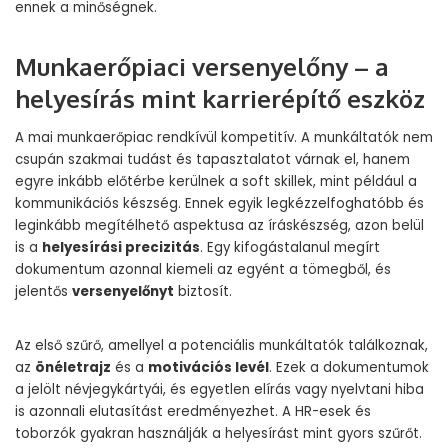
ennek a minőségnek.
Munkaerőpiaci versenyelőny – a
helyesírás mint karrierépítő eszköz
A mai munkaerőpiac rendkívül kompetitív. A munkáltatók nem
csupán szakmai tudást és tapasztalatot várnak el, hanem
egyre inkább előtérbe kerülnek a soft skillek, mint például a
kommunikációs készség. Ennek egyik legkézzelfoghatóbb és
leginkább megítélhető aspektusa az íráskészség, azon belül
is a
helyesírási precizitás
. Egy kifogástalanul megírt
dokumentum azonnal kiemeli az egyént a tömegből, és
jelentős
versenyelőnyt
biztosít.
Az első szűrő, amellyel a potenciális munkáltatók találkoznak,
az
önéletrajz
és a
motivációs levél
. Ezek a dokumentumok
a jelölt névjegykártyái, és egyetlen elírás vagy nyelvtani hiba
is azonnali elutasítást eredményezhet. A HR-esek és
toborzók gyakran használják a helyesírást mint gyors szűrőt.