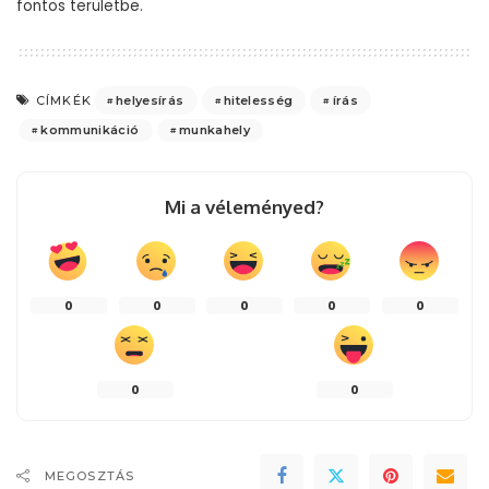
fontos területbe.
helyesírás
hitelesség
írás
CÍMKÉK
kommunikáció
munkahely
Mi a véleményed?
0
0
0
0
0
0
0
MEGOSZTÁS