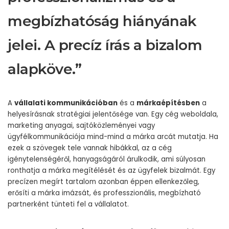
megbízhatóság hiányának
jelei. A precíz írás a bizalom
alapköve.”
A
vállalati kommunikációban
és a
márkaépítésben
a
helyesírásnak stratégiai jelentősége van. Egy cég weboldala,
marketing anyagai, sajtóközleményei vagy
ügyfélkommunikációja mind-mind a márka arcát mutatja. Ha
ezek a szövegek tele vannak hibákkal, az a cég
igénytelenségéről, hanyagságáról árulkodik, ami súlyosan
ronthatja a márka megítélését és az ügyfelek bizalmát. Egy
precízen megírt tartalom azonban éppen ellenkezőleg,
erősíti a márka imázsát, és professzionális, megbízható
partnerként tünteti fel a vállalatot.