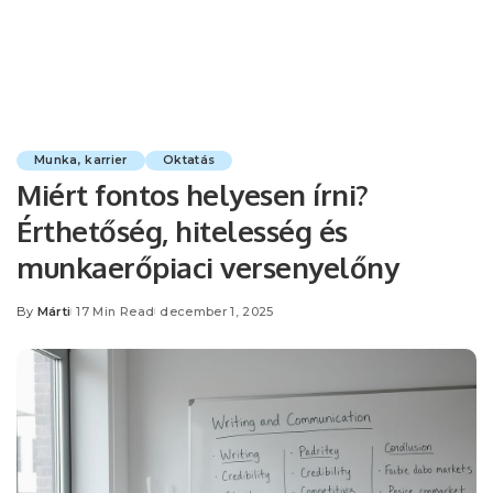
Munka, karrier
Oktatás
Miért fontos helyesen írni?
Érthetőség, hitelesség és
munkaerőpiaci versenyelőny
By
Márti
17 Min Read
december 1, 2025
Posted
by