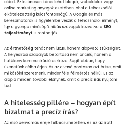
oldalt. Ez különösen káros lehet blogok, weboldalak vagy
online marketing anyagok esetében, ahol a felhasználói
elkötelezettség kulcsfontosságú. A Google és más
keresőmotorok is figyelembe veszik a felhasználói élményt,
így a gyenge minőségű, hibás szövegek közvetve a
SEO
teljesítményt
is ronthatják.
Az
érthetőség
tehát nem luxus, hanem alapvető szükséglet.
A helyesírási szabályok betartása nem öncélú, hanem a
hatékony kommunikáció eszköze. Segít abban, hogy
üzenetünk célba érjen, és az olvasó pontosan azt értse, amit
mi közölni szeretnénk, mindenféle félreértés nélkül. Ez az
alapja minden további előnynek, amit a precíz írás nyújtani
tud.
A hitelesség pillére – hogyan épít
bizalmat a precíz írás?
Az első benyomás ereje felbecsülhetetlen, és ez az írott