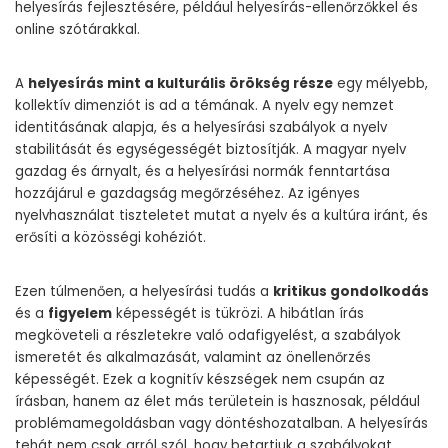
helyesírás fejlesztésére, például helyesírás-ellenőrzőkkel és
online szótárakkal.
A
helyesírás mint a kulturális örökség része
egy mélyebb,
kollektív dimenziót is ad a témának. A nyelv egy nemzet
identitásának alapja, és a helyesírási szabályok a nyelv
stabilitását és egységességét biztosítják. A magyar nyelv
gazdag és árnyalt, és a helyesírási normák fenntartása
hozzájárul e gazdagság megőrzéséhez. Az igényes
nyelvhasználat tiszteletet mutat a nyelv és a kultúra iránt, és
erősíti a közösségi kohéziót.
Ezen túlmenően, a helyesírási tudás a
kritikus gondolkodás
és a
figyelem
képességét is tükrözi. A hibátlan írás
megköveteli a részletekre való odafigyelést, a szabályok
ismeretét és alkalmazását, valamint az önellenőrzés
képességét. Ezek a kognitív készségek nem csupán az
írásban, hanem az élet más területein is hasznosak, például
problémamegoldásban vagy döntéshozatalban. A helyesírás
tehát nem csak arról szól, hogy betartjuk a szabályokat,