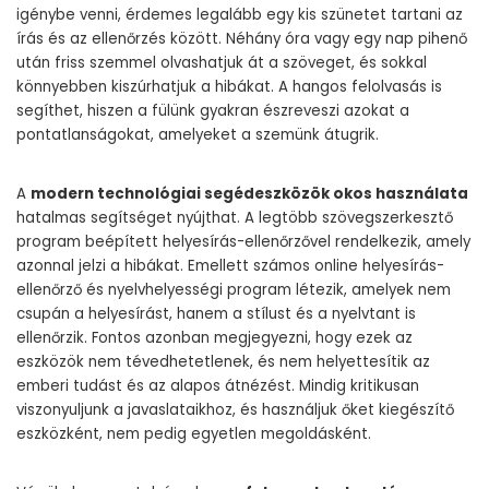
igénybe venni, érdemes legalább egy kis szünetet tartani az
írás és az ellenőrzés között. Néhány óra vagy egy nap pihenő
után friss szemmel olvashatjuk át a szöveget, és sokkal
könnyebben kiszúrhatjuk a hibákat. A hangos felolvasás is
segíthet, hiszen a fülünk gyakran észreveszi azokat a
pontatlanságokat, amelyeket a szemünk átugrik.
A
modern technológiai segédeszközök okos használata
hatalmas segítséget nyújthat. A legtöbb szövegszerkesztő
program beépített helyesírás-ellenőrzővel rendelkezik, amely
azonnal jelzi a hibákat. Emellett számos online helyesírás-
ellenőrző és nyelvhelyességi program létezik, amelyek nem
csupán a helyesírást, hanem a stílust és a nyelvtant is
ellenőrzik. Fontos azonban megjegyezni, hogy ezek az
eszközök nem tévedhetetlenek, és nem helyettesítik az
emberi tudást és az alapos átnézést. Mindig kritikusan
viszonyuljunk a javaslataikhoz, és használjuk őket kiegészítő
eszközként, nem pedig egyetlen megoldásként.