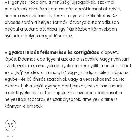
Az igényes irodalom, a minőségi újságcikkek, szakmai
publikációk olvasása nem csupán a szókincsünket bővíti,
hanem észrevétlenül fejleszti a nyelvi érzékünket is. Az
olvasás során a helyes formák látványa automatikusan
beépül a tudatalattinkba, így írás közben könnyebben
nyúlunk a helyes megoldásokhoz.
A
gyakori hibák felismerése és korrigálása
alapvető
lépés. Érdemes odafigyelni azokra a szavakra vagy nyelvtani
szerkezetekre, amelyekkel gyakran meggyűlik a bajunk. Lehet
ez a „ly/j” kérdés, a „mindig is” vagy „mindigis” dilemmája, az
egybe- és különírás szabályai, vagy a vesszőhasználat. Ha
azonosítjuk a saját gyenge pontjainkat, célzottan tudunk
rájuk figyelni és javítani rajtuk. Erre kiválóan alkalmasak a
helyesírási szótárak és szabályzatok, amelyek online is
könnyen elérhetők.