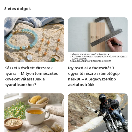
5letes dolgok
Kézzel készített ékszerek
Így oszd el a fadeszkát 3
nyárra – Milyen természetes
egyenlő részre számológép
köveket válasszunk a
nélkül – A legegyszerűbb
nyaralásunkhoz?
asztalos trükk