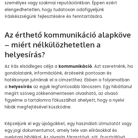
személyes vagy szakmai reputációnkban. Éppen ezért
elengedhetetlen, hogy tudatosan odafigyeljünk
íráskészségünk fejlesztésére és fenntartására.
Az érthető kommunikáció alapköve
– miért nélkülözhetetlen a
helyesírás?
Az írás elsődleges célja a
kommunikáció
. Azt szeretnénk, ha
gondolataink, információink, érzéseink pontosan és
hatékonyan jutnának el a címzetthez. Ebben a folyamatban
a
helyesírás
az egyik legfontosabb láncszem. Egy hibátlanul
megírt szöveg zökkenőmentesen olvasható, az olvasó
figyelme a tartalomra fókuszálhat ahelyett, hogy a nyelvi
hibák megfejtésével küszködne.
Képzeljünk el egy újságcikket, egy használati útmutatót vagy
egy jogi dokumentumot, amely tele van elírásokkal és
nyelvtani hibákkal. Az olvasás fárasztóvá, sőt, frusztrálóvá