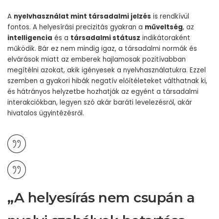
A
nyelvhasználat mint társadalmi jelzés
is rendkívül
fontos. A helyesírási precizitás gyakran a
műveltség
, az
intelligencia
és a
társadalmi státusz
indikátoraként
működik. Bár ez nem mindig igaz, a társadalmi normák és
elvárások miatt az emberek hajlamosak pozitívabban
megítélni azokat, akik igényesek a nyelvhasználatukra. Ezzel
szemben a gyakori hibák negatív előítéleteket válthatnak ki,
és hátrányos helyzetbe hozhatják az egyént a társadalmi
interakciókban, legyen szó akár baráti levelezésről, akár
hivatalos ügyintézésről.
„A helyesírás nem csupán a