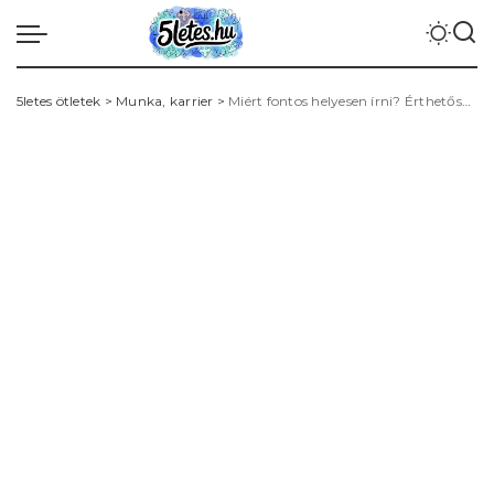
5letes ötletek
>
Munka, karrier
>
Miért fontos helyesen írni? Érthetőség, hitelesség és munkaerőpiaci versenyelőny