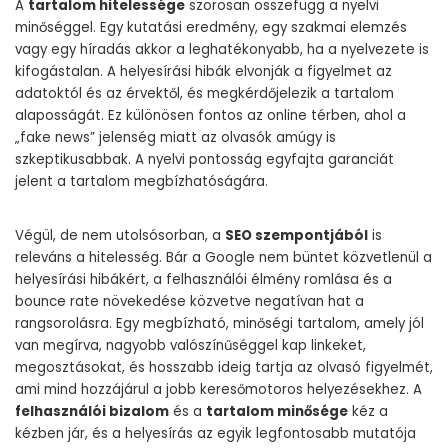
A
tartalom hitelessége
szorosan összefügg a nyelvi
minőséggel. Egy kutatási eredmény, egy szakmai elemzés
vagy egy híradás akkor a leghatékonyabb, ha a nyelvezete is
kifogástalan. A helyesírási hibák elvonják a figyelmet az
adatoktól és az érvektől, és megkérdőjelezik a tartalom
alaposságát. Ez különösen fontos az online térben, ahol a
„fake news” jelenség miatt az olvasók amúgy is
szkeptikusabbak. A nyelvi pontosság egyfajta garanciát
jelent a tartalom megbízhatóságára.
Végül, de nem utolsósorban, a
SEO szempontjából
is
releváns a hitelesség. Bár a Google nem büntet közvetlenül a
helyesírási hibákért, a felhasználói élmény romlása és a
bounce rate növekedése közvetve negatívan hat a
rangsorolásra. Egy megbízható, minőségi tartalom, amely jól
van megírva, nagyobb valószínűséggel kap linkeket,
megosztásokat, és hosszabb ideig tartja az olvasó figyelmét,
ami mind hozzájárul a jobb keresőmotoros helyezésekhez. A
felhasználói bizalom
és a
tartalom minősége
kéz a
kézben jár, és a helyesírás az egyik legfontosabb mutatója