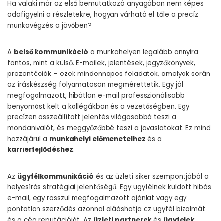
Ha valaki már az első bemutatkozó anyagában nem képes
odafigyelni a részletekre, hogyan várható el tőle a precíz
munkavégzés a jövőben?
A
belső kommunikáció
a munkahelyen legalább annyira
fontos, mint a külső. E-mailek, jelentések, jegyzőkönyvek,
prezentációk – ezek mindennapos feladatok, amelyek során
az íráskészség folyamatosan megmérettetik. Egy jól
megfogalmazott, hibátlan e-mail professzionálisabb
benyomást kelt a kollégákban és a vezetőségben. Egy
precízen összeállított jelentés világosabbá teszi a
mondanivalót, és meggyőzőbbé teszi a javaslatokat. Ez mind
hozzájárul a
munkahelyi előmenetelhez
és a
karrierfejlődéshez
.
Az
ügyfélkommunikáció
és az üzleti siker szempontjából a
helyesírás stratégiai jelentőségű. Egy ügyfélnek küldött hibás
e-mail, egy rosszul megfogalmazott ajánlat vagy egy
pontatlan szerződés azonnal alááshatja az ügyfél bizalmát
és a cég reputációját. Az
üzleti partnerek
és
ügyfelek