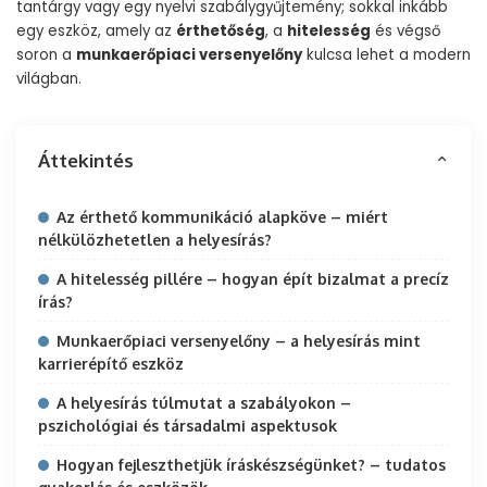
tantárgy vagy egy nyelvi szabálygyűjtemény; sokkal inkább
egy eszköz, amely az
érthetőség
, a
hitelesség
és végső
soron a
munkaerőpiaci versenyelőny
kulcsa lehet a modern
világban.
Áttekintés
Az érthető kommunikáció alapköve – miért
nélkülözhetetlen a helyesírás?
A hitelesség pillére – hogyan épít bizalmat a precíz
írás?
Munkaerőpiaci versenyelőny – a helyesírás mint
karrierépítő eszköz
A helyesírás túlmutat a szabályokon –
pszichológiai és társadalmi aspektusok
Hogyan fejleszthetjük íráskészségünket? – tudatos