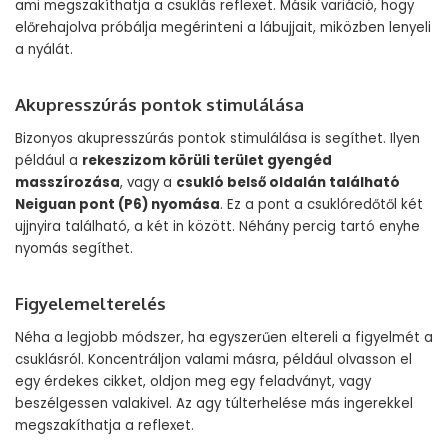
ami megszakíthatja a csuklás reflexet. Másik variáció, hogy
előrehajolva próbálja megérinteni a lábujjait, miközben lenyeli
a nyálát.
Akupresszúrás pontok stimulálása
Bizonyos akupresszúrás pontok stimulálása is segíthet. Ilyen
például a
rekeszizom körüli terület gyengéd
masszírozása
, vagy a
csukló belső oldalán található
Neiguan pont (P6) nyomása
. Ez a pont a csuklóredőtől két
ujjnyira található, a két in között. Néhány percig tartó enyhe
nyomás segíthet.
Figyelemelterelés
Néha a legjobb módszer, ha egyszerűen eltereli a figyelmét a
csuklásról. Koncentráljon valami másra, például olvasson el
egy érdekes cikket, oldjon meg egy feladványt, vagy
beszélgessen valakivel. Az agy túlterhelése más ingerekkel
megszakíthatja a reflexet.