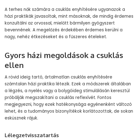
A terhes nők számára a csuklás enyhítésére ugyanazok a
házi praktikák javasoltak, mint másoknak, de mindig érdemes
konzultálni az orvossal, mielőtt bármilyen gyógyszert
bevennének. A megelőzés érdekében érdemes kerülni a
nagy, nehéz étkezéseket és a fűszeres ételeket.
Gyors házi megoldások a csuklás
ellen
A rövid ideig tartó, ártalmatlan csuklás enyhítésére
számtalan házi praktika létezik. Ezek a módszerek általában
a légzés, a nyelés vagy a bolygóideg stimulálásán keresztül
próbálják megszakítani a csuklás reflexívét. Fontos
megjegyezni, hogy ezek hatékonysága egyénenként változó
lehet, és a tudományos bizonyítékok korlátozottak, de sokan
esküsznek rájuk.
Lélegzetvisszatartás