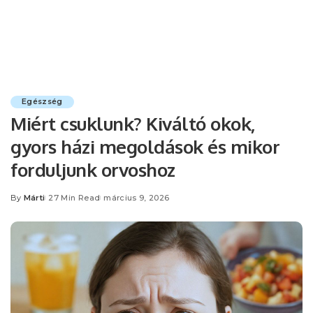
Egészség
Miért csuklunk? Kiváltó okok,
gyors házi megoldások és mikor
forduljunk orvoshoz
By
Márti
27 Min Read
március 9, 2026
Posted
by