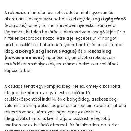
A rekeszizom hirtelen összehúzódása miatt gyorsan és
akaratlanul levegőt szívunk be. Ezzel egyidejűleg a
gégefedő
(epiglottis), amely normális esetben nyeléskor zárja el a
légcsövet, hirtelen bezáródik, elrekesztve a levegő útját. Ez a
hirtelen bezáródás hozza létre a jellegzetes „hik” hangot,
amit a csukláskor hallunk. A folyamat hátterében két fontos
ideg, a
bolygóideg (nervus vagus)
és a
rekeszideg
(nervus phrenicus)
ingerlése áll, amelyek a rekeszizom
működését szabályozzák, és számos belső szervvel állnak
kapcsolatban.
A csuklás tehát egy komplex idegi reflex, amely a központi
idegrendszerben, az agytörzsben található
csuklásközpontból indul ki, és a bolygóideg, a rekeszideg,
valamint a szimpatikus idegrendszer rostjain keresztül jut el a
rekeszizomhoz. Bármilyen inger, amely ezeket az
idegpályákat irritálja, kiválthatja a csuklást. A legtöbb
esetben ez az irritáció átmeneti és ártalmatlan, de tartós