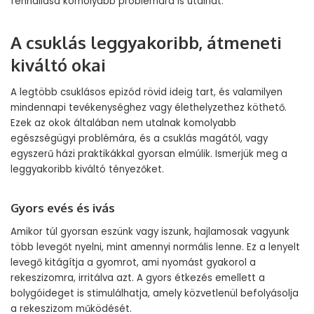
fennállása komolyabb problémára is utalhat.
A csuklás leggyakoribb, átmeneti
kiváltó okai
A legtöbb csuklásos epizód rövid ideig tart, és valamilyen
mindennapi tevékenységhez vagy élethelyzethez köthető.
Ezek az okok általában nem utalnak komolyabb
egészségügyi problémára, és a csuklás magától, vagy
egyszerű házi praktikákkal gyorsan elmúlik. Ismerjük meg a
leggyakoribb kiváltó tényezőket.
Gyors evés és ivás
Amikor túl gyorsan eszünk vagy iszunk, hajlamosak vagyunk
több levegőt nyelni, mint amennyi normális lenne. Ez a lenyelt
levegő kitágítja a gyomrot, ami nyomást gyakorol a
rekeszizomra, irritálva azt. A gyors étkezés emellett a
bolygóideget is stimulálhatja, amely közvetlenül befolyásolja
a rekeszizom működését.