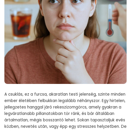
A csuklás, ez a furcsa, akaratlan testi jelenség, szinte minden
ember életében felbukkan legalább néhányszor. Egy hirtelen,
jellegzetes hanggal járó rekeszizomgörcs, amely gyakran a
legváratlanabb pillanatokban tör ránk, és bár általában
ártalmatlan, mégis bosszantó lehet. Sokan tapasztaljuk evés
közben, nevetés után, vagy épp egy stresszes helyzetben. De