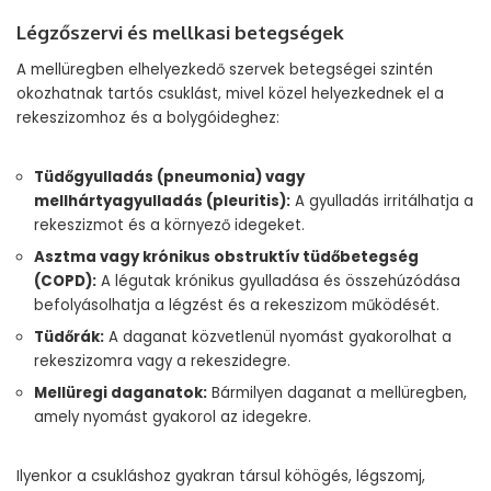
Légzőszervi és mellkasi betegségek
A mellüregben elhelyezkedő szervek betegségei szintén
okozhatnak tartós csuklást, mivel közel helyezkednek el a
rekeszizomhoz és a bolygóideghez:
Tüdőgyulladás (pneumonia) vagy
mellhártyagyulladás (pleuritis):
A gyulladás irritálhatja a
rekeszizmot és a környező idegeket.
Asztma vagy krónikus obstruktív tüdőbetegség
(COPD):
A légutak krónikus gyulladása és összehúzódása
befolyásolhatja a légzést és a rekeszizom működését.
Tüdőrák:
A daganat közvetlenül nyomást gyakorolhat a
rekeszizomra vagy a rekeszidegre.
Mellüregi daganatok:
Bármilyen daganat a mellüregben,
amely nyomást gyakorol az idegekre.
Ilyenkor a csukláshoz gyakran társul köhögés, légszomj,