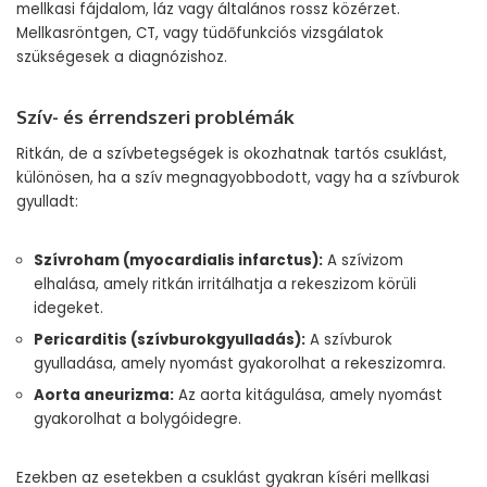
mellkasi fájdalom, láz vagy általános rossz közérzet.
Mellkasröntgen, CT, vagy tüdőfunkciós vizsgálatok
szükségesek a diagnózishoz.
Szív- és érrendszeri problémák
Ritkán, de a szívbetegségek is okozhatnak tartós csuklást,
különösen, ha a szív megnagyobbodott, vagy ha a szívburok
gyulladt:
Szívroham (myocardialis infarctus):
A szívizom
elhalása, amely ritkán irritálhatja a rekeszizom körüli
idegeket.
Pericarditis (szívburokgyulladás):
A szívburok
gyulladása, amely nyomást gyakorolhat a rekeszizomra.
Aorta aneurizma:
Az aorta kitágulása, amely nyomást
gyakorolhat a bolygóidegre.
Ezekben az esetekben a csuklást gyakran kíséri mellkasi