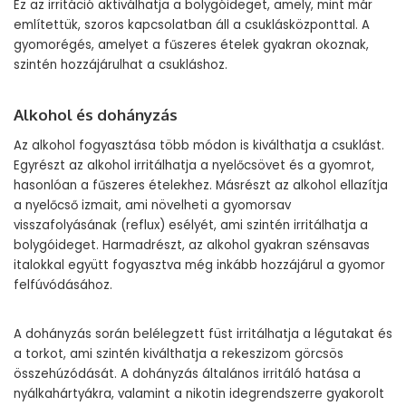
Ez az irritáció aktiválhatja a bolygóideget, amely, mint már
említettük, szoros kapcsolatban áll a csuklásközponttal. A
gyomorégés, amelyet a fűszeres ételek gyakran okoznak,
szintén hozzájárulhat a csukláshoz.
Alkohol és dohányzás
Az alkohol fogyasztása több módon is kiválthatja a csuklást.
Egyrészt az alkohol irritálhatja a nyelőcsövet és a gyomrot,
hasonlóan a fűszeres ételekhez. Másrészt az alkohol ellazítja
a nyelőcső izmait, ami növelheti a gyomorsav
visszafolyásának (reflux) esélyét, ami szintén irritálhatja a
bolygóideget. Harmadrészt, az alkohol gyakran szénsavas
italokkal együtt fogyasztva még inkább hozzájárul a gyomor
felfúvódásához.
A dohányzás során belélegzett füst irritálhatja a légutakat és
a torkot, ami szintén kiválthatja a rekeszizom görcsös
összehúzódását. A dohányzás általános irritáló hatása a
nyálkahártyákra, valamint a nikotin idegrendszerre gyakorolt