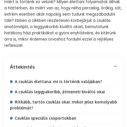
miért is történik ez velünk? Milyen élettani folyamatok állnak
a háttérben, és miért van az, hogy néha percekig, órákig, sőt,
extrém esetben akár napokig sem tudunk megszabadulni
tőle? Ebben a cikkben részletesen körbejárjuk a csuklás
anatómiáját, a leggyakoribb kiváltó okait, bemutatunk
hatékony házi praktikákat a gyors enyhítésére, és kitérünk
arra is, mikor érdemes orvoshoz fordulni ezzel a rejtélyes
reflexszel.
Áttekintés
A csuklás élettana: mi is történik valójában?
A csuklás leggyakoribb, átmeneti kiváltó okai
Ritkább, tartós csuklás okai: mikor jelez komolyabb
problémát?
Csuklás speciális csoportokban