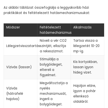
Az alábbi táblázat összefoglalja a leggyakoribb házi
praktikákat és feltételezett hatásmechanizmusukat:
Módszer
Feltételezett
Alkalmazás
hatásmechanizmus
Növeli a vér CO2
Tartsa vissza a
Lélegzetvisszatartás
szintjét, ellazítja
lélegzetét 10-20
a rekeszizmot.
mp-ig.
Stimulálja a
Kis kortyokban,
bolygóideget,
Vízivás (lassan)
lassan igyon
eltereli a
hideg vizet.
figyelmet.
Megváltoztatja a
Hajoljon előre,
Vízivás
nyelés
igyon a pohár
(hátrafelé
mechanizmusát,
ellenkező
hajolva)
ingerli a
oldaláról.
bolygóideget.