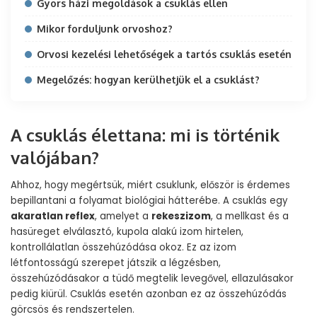
Gyors házi megoldások a csuklás ellen
Mikor forduljunk orvoshoz?
Orvosi kezelési lehetőségek a tartós csuklás esetén
Megelőzés: hogyan kerülhetjük el a csuklást?
A csuklás élettana: mi is történik
valójában?
Ahhoz, hogy megértsük, miért csuklunk, először is érdemes
bepillantani a folyamat biológiai hátterébe. A csuklás egy
akaratlan reflex
, amelyet a
rekeszizom
, a mellkast és a
hasüreget elválasztó, kupola alakú izom hirtelen,
kontrollálatlan összehúzódása okoz. Ez az izom
létfontosságú szerepet játszik a légzésben,
összehúzódásakor a tüdő megtelik levegővel, ellazulásakor
pedig kiürül. Csuklás esetén azonban ez az összehúzódás
görcsös és rendszertelen.