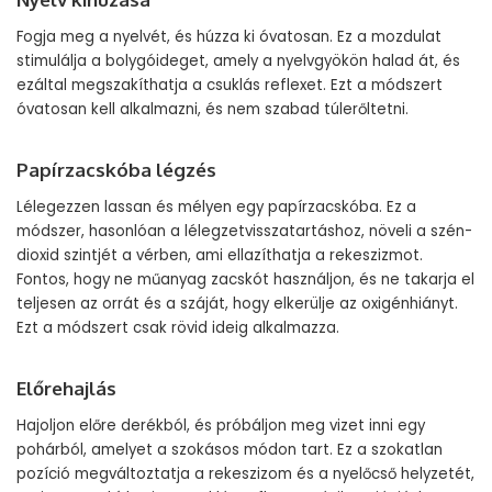
Fogja meg a nyelvét, és húzza ki óvatosan. Ez a mozdulat
stimulálja a bolygóideget, amely a nyelvgyökön halad át, és
ezáltal megszakíthatja a csuklás reflexet. Ezt a módszert
óvatosan kell alkalmazni, és nem szabad túlerőltetni.
Papírzacskóba légzés
Lélegezzen lassan és mélyen egy papírzacskóba. Ez a
módszer, hasonlóan a lélegzetvisszatartáshoz, növeli a szén-
dioxid szintjét a vérben, ami ellazíthatja a rekeszizmot.
Fontos, hogy ne műanyag zacskót használjon, és ne takarja el
teljesen az orrát és a száját, hogy elkerülje az oxigénhiányt.
Ezt a módszert csak rövid ideig alkalmazza.
Előrehajlás
Hajoljon előre derékból, és próbáljon meg vizet inni egy
pohárból, amelyet a szokásos módon tart. Ez a szokatlan
pozíció megváltoztatja a rekeszizom és a nyelőcső helyzetét,