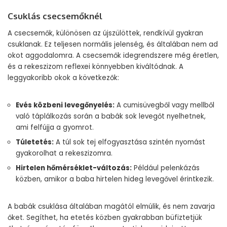
Csuklás csecsemőknél
A csecsemők, különösen az újszülöttek, rendkívül gyakran
csuklanak. Ez teljesen normális jelenség, és általában nem ad
okot aggodalomra. A csecsemők idegrendszere még éretlen,
és a rekeszizom reflexei könnyebben kiváltódnak. A
leggyakoribb okok a következők:
Evés közbeni levegőnyelés:
A cumisüvegből vagy mellből
való táplálkozás során a babák sok levegőt nyelhetnek,
ami felfújja a gyomrot.
Túletetés:
A túl sok tej elfogyasztása szintén nyomást
gyakorolhat a rekeszizomra.
Hirtelen hőmérséklet-változás:
Például pelenkázás
közben, amikor a baba hirtelen hideg levegővel érintkezik.
A babák csuklása általában magától elmúlik, és nem zavarja
őket. Segíthet, ha etetés közben gyakrabban büfiztetjük