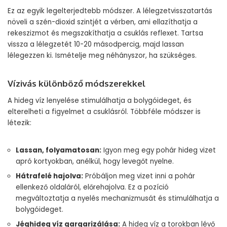
Ez az egyik legelterjedtebb módszer. A lélegzetvisszatartás
növeli a szén-dioxid szintjét a vérben, ami ellazíthatja a
rekeszizmot és megszakíthatja a csuklás reflexet. Tartsa
vissza a lélegzetét 10-20 másodpercig, majd lassan
lélegezzen ki. Ismételje meg néhányszor, ha szükséges.
Vízivás különböző módszerekkel
A hideg víz lenyelése stimulálhatja a bolygóideget, és
elterelheti a figyelmet a csuklásról. Többféle módszer is
létezik:
Lassan, folyamatosan:
Igyon meg egy pohár hideg vizet
apró kortyokban, anélkül, hogy levegőt nyelne.
Hátrafelé hajolva:
Próbáljon meg vizet inni a pohár
ellenkező oldaláról, előrehajolva. Ez a pozíció
megváltoztatja a nyelés mechanizmusát és stimulálhatja a
bolygóideget.
Jéghideg víz gargarizálása:
A hideg víz a torokban lévő