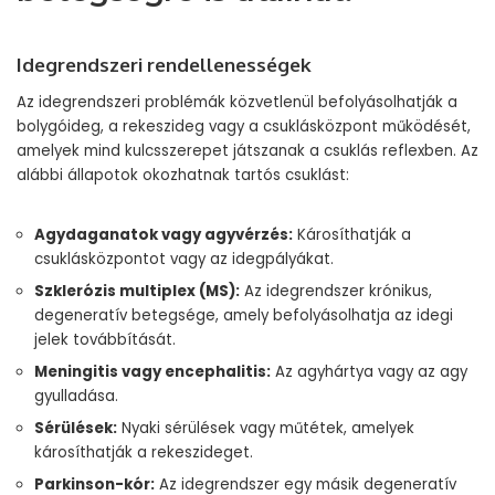
Idegrendszeri rendellenességek
Az idegrendszeri problémák közvetlenül befolyásolhatják a
bolygóideg, a rekeszideg vagy a csuklásközpont működését,
amelyek mind kulcsszerepet játszanak a csuklás reflexben. Az
alábbi állapotok okozhatnak tartós csuklást:
Agydaganatok vagy agyvérzés:
Károsíthatják a
csuklásközpontot vagy az idegpályákat.
Szklerózis multiplex (MS):
Az idegrendszer krónikus,
degeneratív betegsége, amely befolyásolhatja az idegi
jelek továbbítását.
Meningitis vagy encephalitis:
Az agyhártya vagy az agy
gyulladása.
Sérülések:
Nyaki sérülések vagy műtétek, amelyek
károsíthatják a rekeszideget.
Parkinson-kór:
Az idegrendszer egy másik degeneratív