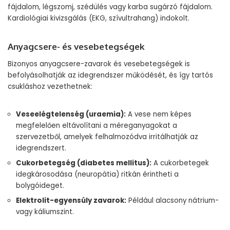
fájdalom, légszomj, szédülés vagy karba sugárzó fájdalom.
Kardiológiai kivizsgálás (EKG, szívultrahang) indokolt.
Anyagcsere- és vesebetegségek
Bizonyos anyagcsere-zavarok és vesebetegségek is
befolyásolhatják az idegrendszer működését, és így tartós
csukláshoz vezethetnek:
Veseelégtelenség (uraemia):
A vese nem képes
megfelelően eltávolítani a méreganyagokat a
szervezetből, amelyek felhalmozódva irritálhatják az
idegrendszert.
Cukorbetegség (diabetes mellitus):
A cukorbetegek
idegkárosodása (neuropátia) ritkán érintheti a
bolygóideget.
Elektrolit-egyensúly zavarok:
Például alacsony nátrium-
vagy káliumszint.