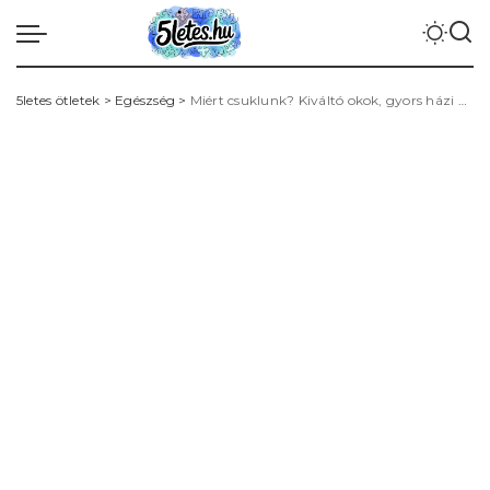
5letes ötletek
>
Egészség
>
Miért csuklunk? Kiváltó okok, gyors házi megoldások és mikor forduljunk orvoshoz