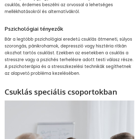
csuklás, érdemes beszélni az orvossal a lehetséges
mellékhatásokról és alternatívákról.
Pszichológiai tényezők
Bár a legtöbb pszichológiai eredetű csuklás átmeneti, súlyos
szorongás, pánikrohamok, depresszió vagy hisztéria ritkán
okozhat tartós csuklást. Ezekben az esetekben a csuklás a
stresszre vagy a pszichés terhelésre adott testi válasz része.
A pszichoterápia és a stresszkezelési technikák segíthetnek
az alapvető probléma kezelésében.
Csuklás speciális csoportokban