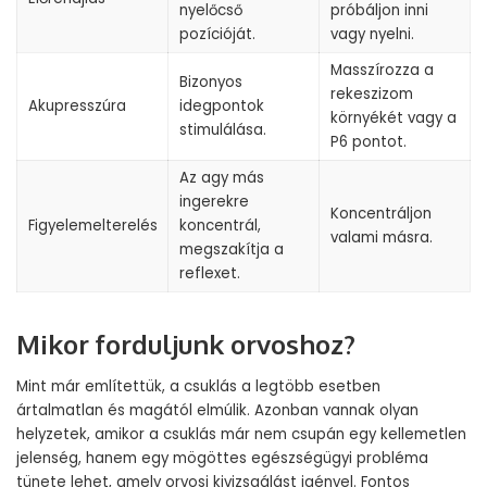
nyelőcső
próbáljon inni
pozícióját.
vagy nyelni.
Masszírozza a
Bizonyos
rekeszizom
Akupresszúra
idegpontok
környékét vagy a
stimulálása.
P6 pontot.
Az agy más
ingerekre
Koncentráljon
Figyelemelterelés
koncentrál,
valami másra.
megszakítja a
reflexet.
Mikor forduljunk orvoshoz?
Mint már említettük, a csuklás a legtöbb esetben
ártalmatlan és magától elmúlik. Azonban vannak olyan
helyzetek, amikor a csuklás már nem csupán egy kellemetlen
jelenség, hanem egy mögöttes egészségügyi probléma
tünete lehet, amely orvosi kivizsgálást igényel. Fontos