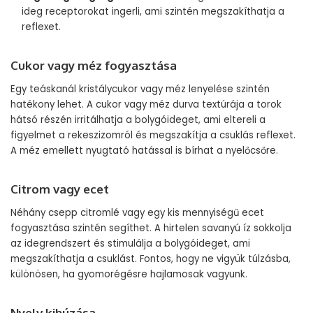
ideg receptorokat ingerli, ami szintén megszakíthatja a
reflexet.
Cukor vagy méz fogyasztása
Egy teáskanál kristálycukor vagy méz lenyelése szintén
hatékony lehet. A cukor vagy méz durva textúrája a torok
hátsó részén irritálhatja a bolygóideget, ami eltereli a
figyelmet a rekeszizomról és megszakítja a csuklás reflexet.
A méz emellett nyugtató hatással is bírhat a nyelőcsőre.
Citrom vagy ecet
Néhány csepp citromlé vagy egy kis mennyiségű ecet
fogyasztása szintén segíthet. A hirtelen savanyú íz sokkolja
az idegrendszert és stimulálja a bolygóideget, ami
megszakíthatja a csuklást. Fontos, hogy ne vigyük túlzásba,
különösen, ha gyomorégésre hajlamosak vagyunk.
Nyelv kihúzása