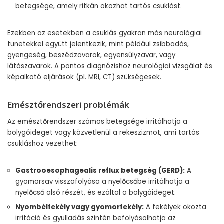
betegsége, amely ritkán okozhat tartós csuklást.
Ezekben az esetekben a csuklás gyakran más neurológiai
tünetekkel együtt jelentkezik, mint például zsibbadás,
gyengeség, beszédzavarok, egyensúlyzavar, vagy
látászavarok. A pontos diagnózishoz neurológiai vizsgálat és
képalkotó eljárások (pl. MRI, CT) szükségesek.
Emésztőrendszeri problémák
Az emésztőrendszer számos betegsége irritálhatja a
bolygóideget vagy közvetlenül a rekeszizmot, ami tartós
csukláshoz vezethet:
Gastrooesophagealis reflux betegség (GERD):
A
gyomorsav visszafolyása a nyelőcsőbe irritálhatja a
nyelőcső alsó részét, és ezáltal a bolygóideget.
Nyombélfekély vagy gyomorfekély:
A fekélyek okozta
irritáció és gyulladás szintén befolyásolhatja az