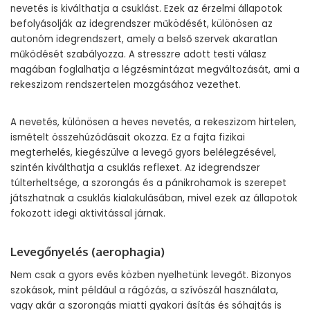
nevetés is kiválthatja a csuklást. Ezek az érzelmi állapotok
befolyásolják az idegrendszer működését, különösen az
autonóm idegrendszert, amely a belső szervek akaratlan
működését szabályozza. A stresszre adott testi válasz
magában foglalhatja a légzésmintázat megváltozását, ami a
rekeszizom rendszertelen mozgásához vezethet.
A nevetés, különösen a heves nevetés, a rekeszizom hirtelen,
ismételt összehúzódásait okozza. Ez a fajta fizikai
megterhelés, kiegészülve a levegő gyors belélegzésével,
szintén kiválthatja a csuklás reflexet. Az idegrendszer
túlterheltsége, a szorongás és a pánikrohamok is szerepet
játszhatnak a csuklás kialakulásában, mivel ezek az állapotok
fokozott idegi aktivitással járnak.
Levegőnyelés (aerophagia)
Nem csak a gyors evés közben nyelhetünk levegőt. Bizonyos
szokások, mint például a rágózás, a szívószál használata,
vagy akár a szorongás miatti gyakori ásítás és sóhajtás is