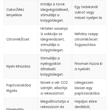
Irritálja a torok
Egy teáskanál
Cukor/Méz
idegvégződéseit,
cukrot vagy
lenyelése
stimulálja a
mézet nyeljen le.
bolygóideget.
Hirtelen savanyú
íz sokkolja az
Néhány csepp
Citromlé/Ecet
idegrendszert,
citromlé/ecet
stimulálja a
fogyasztása.
bolygóideget.
Stimulálja a
nyelvgyökön
Finoman húzza ki
Nyelv kihúzása
áthaladó
a nyelvét.
bolygóideget.
Növeli a vér CO2
Lélegezzen
Papírzacskóba
szintjét, ellazítja
lassan egy
légzés
a rekeszizmot.
papírzacskóba.
Megváltoztatja a
Hajoljon előre
rekeszizom és
derékból,
Előrehajlás