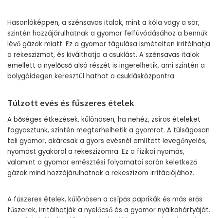
Hasonlóképpen, a szénsavas italok, mint a kóla vagy a sör,
szintén hozzájárulhatnak a gyomor felfúvódásához a bennük
lévő gázok miatt. Ez a gyomor tágulása ismételten irritálhatja
a rekeszizmot, és kiválthatja a csuklást. A szénsavas italok
emellett a nyelőcső alsó részét is ingerelhetik, ami szintén a
bolygóidegen keresztül hathat a csuklásközpontra.
Túlzott evés és fűszeres ételek
A bőséges étkezések, különösen, ha nehéz, zsíros ételeket
fogyasztunk, szintén megterhelhetik a gyomrot. A túlságosan
teli gyomor, akárcsak a gyors evésnél említett levegőnyelés,
nyomást gyakorol a rekeszizomra. Ez a fizikai nyomás,
valamint a gyomor emésztési folyamatai során keletkező
gázok mind hozzájárulhatnak a rekeszizom irritációjához.
A fűszeres ételek, különösen a csípős paprikák és más erős
fűszerek, irritálhatják a nyelőcső és a gyomor nyálkahártyáját.