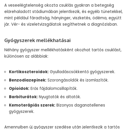
A veseelégtelenség okozta csuklás gyakran a betegség
előrehaladott stádiumában jelentkezik, és egyéb tünetekkel,
mint például fáradtság, hányinger, viszketés, ödéma, együtt
jár. Vér- és vizeletvizsgálatok segíthetnek a diagnózisban.
Gyógyszerek mellékhatásai
Néhány gyógyszer mellékhatásként okozhat tartós csuklást,
különösen az alábbiak:
Kortikoszteroidok:
Gyulladáscsökkentő gyógyszerek.
Benzodiazepinek:
Szorongásoldók és izomlazítók.
Opioidok:
Erős fájdalomcsillapítók.
Barbiturátok:
Nyugtatók és altatók.
Kemoterápiás szerek:
Bizonyos daganatellenes
gyógyszerek.
Amennyiben új gyógyszer szedése után jelentkezik a tartós