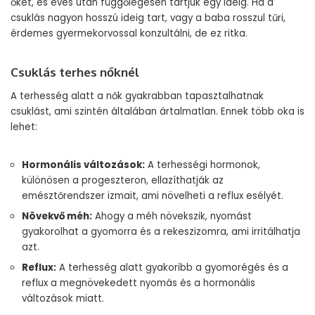
őket, és evés után függőlegesen tartjuk egy ideig. Ha a
csuklás nagyon hosszú ideig tart, vagy a baba rosszul tűri,
érdemes gyermekorvossal konzultálni, de ez ritka.
Csuklás terhes nőknél
A terhesség alatt a nők gyakrabban tapasztalhatnak
csuklást, ami szintén általában ártalmatlan. Ennek több oka is
lehet:
Hormonális változások:
A terhességi hormonok,
különösen a progeszteron, ellazíthatják az
emésztőrendszer izmait, ami növelheti a reflux esélyét.
Növekvő méh:
Ahogy a méh növekszik, nyomást
gyakorolhat a gyomorra és a rekeszizomra, ami irritálhatja
azt.
Reflux:
A terhesség alatt gyakoribb a gyomorégés és a
reflux a megnövekedett nyomás és a hormonális
változások miatt.