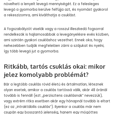
növelheti a lenyelt levegő mennyiségét. Ez a felesleges
levegő a gyomorba kerülve felfújja azt, és nyomást gyakorol
a rekeszizomra, ami kiválthatja a csuklást.
A fogszabályzót viselők vagy a rosszul illeszkedő fogsorral
rendelkezők is hajlamosabbak a levegőnyelésre evés közben,
ami szintén gyakori csukláshoz vezethet. Ennek oka, hogy
nehezebben tudják megfelelően zárni a szájukat és nyelni,
így több levegő jut a gyomorba.
Ritkább, tartós csuklás okai: mikor
jelez komolyabb problémát?
Bár a legtöbb csuklás rövid életű és ártalmatlan, léteznek
olyan esetek, amikor a csuklás tartóssá válik, akár 48 óránál
tovább is fennáll (ezt „perzisztens csuklásnak” nevezzük),
vagy extrém ritka esetben akár egy hónapnál tovább is eltart
(ez az „intraktábilis csuklás”). Ilyenkor a csuklás már nem
csupán egy bosszantó jelenség, hanem egy mögöttes