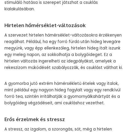
stimuláló hatása is szerepet játszhat a csuklás
kialakulásában.
Hirtelen hőmérséklet-változások
A szervezet hirtelen hőmérséklet-változásokra érzékenyen
reagálhat. Például, ha egy forró fürdő után hideg levegőre
megyünk, vagy épp ellenkezőleg, hirtelen hideg italt iszunk
egy meleg napon, az sokkolhatja a bolygóideget. Ez a
hirtelen változás ingerelheti az idegpályákat, amelyek a
rekeszizom működését szabályozzák, és csuklást válthat ki.
A gyomorba jutó extrém hőmérsékletű ételek vagy italok,
mint például egy nagyon hideg fagylalt vagy egy rendkívül
forró tea, szintén irritálhatják a gyomornyálkahártyát és a
bolygóideg végződéseit, ami csukláshoz vezethet.
Erős érzelmek és stressz
A stressz, az izgalom, a szorongás, sőt, még a hirtelen