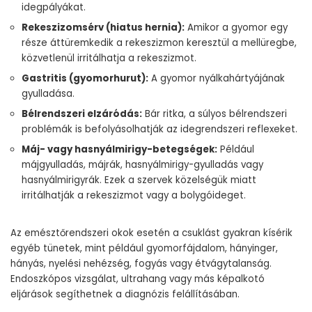
idegpályákat.
Rekeszizomsérv (hiatus hernia):
Amikor a gyomor egy
része áttüremkedik a rekeszizmon keresztül a mellüregbe,
közvetlenül irritálhatja a rekeszizmot.
Gastritis (gyomorhurut):
A gyomor nyálkahártyájának
gyulladása.
Bélrendszeri elzáródás:
Bár ritka, a súlyos bélrendszeri
problémák is befolyásolhatják az idegrendszeri reflexeket.
Máj- vagy hasnyálmirigy-betegségek:
Például
májgyulladás, májrák, hasnyálmirigy-gyulladás vagy
hasnyálmirigyrák. Ezek a szervek közelségük miatt
irritálhatják a rekeszizmot vagy a bolygóideget.
Az emésztőrendszeri okok esetén a csuklást gyakran kísérik
egyéb tünetek, mint például gyomorfájdalom, hányinger,
hányás, nyelési nehézség, fogyás vagy étvágytalanság.
Endoszkópos vizsgálat, ultrahang vagy más képalkotó
eljárások segíthetnek a diagnózis felállításában.