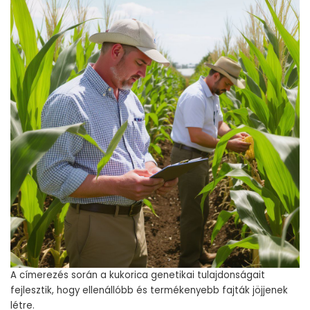
A címerezés során a kukorica genetikai tulajdonságait
fejlesztik, hogy ellenállóbb és termékenyebb fajták jöjjenek
létre.