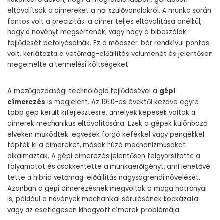
eltávolítsák a címereket a női szülővonalakról. A munka során
fontos volt a precizitás: a címer teljes eltávolítása anélkül,
hogy a növényt megsértenék, vagy hogy a bibeszálak
fejlődését befolyásolnák. Ez a módszer, bár rendkívül pontos
volt, korlátozta a vetőmag-előállítás volumenét és jelentősen
megemelte a termelési költségeket.
A mezőgazdasági technológia fejlődésével a
gépi
címerezés
is megjelent. Az 1950-es évektől kezdve egyre
több gép került kifejlesztésre, amelyek képesek voltak a
címerek mechanikus eltávolítására. Ezek a gépek különböző
elveken működtek: egyesek forgó kefékkel vagy pengékkel
tépték ki a címereket, mások húzó mechanizmusokat
alkalmaztak. A gépi címerezés jelentősen felgyorsította a
folyamatot és csökkentette a munkaerőigényt, ami lehetővé
tette a hibrid vetőmag-előállítás nagyságrendi növelését.
Azonban a gépi címerezésnek megvoltak a maga hátrányai
is, például a növények mechanikai sérülésének kockázata
vagy az esetlegesen kihagyott címerek problémája.