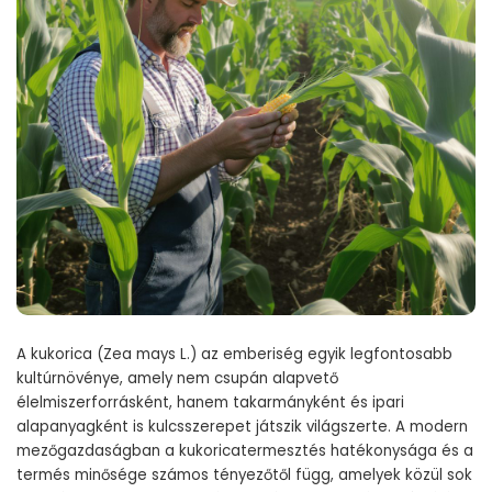
A kukorica (Zea mays L.) az emberiség egyik legfontosabb
kultúrnövénye, amely nem csupán alapvető
élelmiszerforrásként, hanem takarmányként és ipari
alapanyagként is kulcsszerepet játszik világszerte. A modern
mezőgazdaságban a kukoricatermesztés hatékonysága és a
termés minősége számos tényezőtől függ, amelyek közül sok