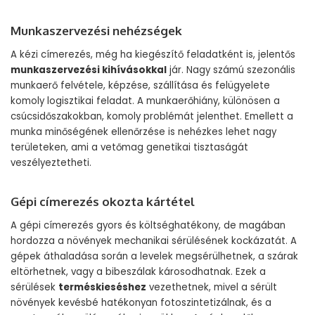
Munkaszervezési nehézségek
A kézi címerezés, még ha kiegészítő feladatként is, jelentős
munkaszervezési kihívásokkal
jár. Nagy számú szezonális
munkaerő felvétele, képzése, szállítása és felügyelete
komoly logisztikai feladat. A munkaerőhiány, különösen a
csúcsidőszakokban, komoly problémát jelenthet. Emellett a
munka minőségének ellenőrzése is nehézkes lehet nagy
területeken, ami a vetőmag genetikai tisztaságát
veszélyeztetheti.
Gépi címerezés okozta kártétel
A gépi címerezés gyors és költséghatékony, de magában
hordozza a növények mechanikai sérülésének kockázatát. A
gépek áthaladása során a levelek megsérülhetnek, a szárak
eltörhetnek, vagy a bibeszálak károsodhatnak. Ezek a
sérülések
terméskieséshez
vezethetnek, mivel a sérült
növények kevésbé hatékonyan fotoszintetizálnak, és a