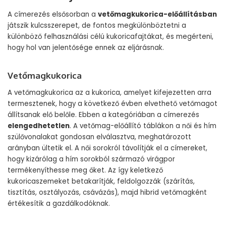
A címerezés elsősorban a
vetőmagkukorica-előállításban
játszik kulcsszerepet, de fontos megkülönböztetni a
különböző felhasználási célú kukoricafajtákat, és megérteni,
hogy hol van jelentősége ennek az eljárásnak.
Vetőmagkukorica
A vetőmagkukorica az a kukorica, amelyet kifejezetten arra
termesztenek, hogy a következő évben elvethető vetőmagot
állítsanak elő belőle. Ebben a kategóriában a címerezés
elengedhetetlen
. A vetőmag-előállító táblákon a női és hím
szülővonalakat gondosan elválasztva, meghatározott
arányban ültetik el. A női sorokról távolítják el a címereket,
hogy kizárólag a hím sorokból származó virágpor
termékenyíthesse meg őket. Az így keletkező
kukoricaszemeket betakarítják, feldolgozzák (szárítás,
tisztítás, osztályozás, csávázás), majd hibrid vetőmagként
értékesítik a gazdálkodóknak.