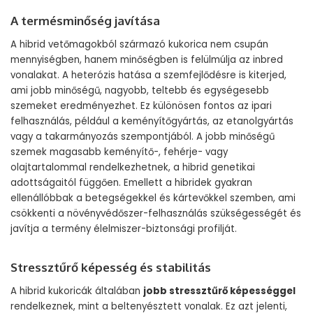
A termésminőség javítása
A hibrid vetőmagokból származó kukorica nem csupán
mennyiségben, hanem minőségben is felülmúlja az inbred
vonalakat. A heterózis hatása a szemfejlődésre is kiterjed,
ami jobb minőségű, nagyobb, teltebb és egységesebb
szemeket eredményezhet. Ez különösen fontos az ipari
felhasználás, például a keményítőgyártás, az etanolgyártás
vagy a takarmányozás szempontjából. A jobb minőségű
szemek magasabb keményítő-, fehérje- vagy
olajtartalommal rendelkezhetnek, a hibrid genetikai
adottságaitól függően. Emellett a hibridek gyakran
ellenállóbbak a betegségekkel és kártevőkkel szemben, ami
csökkenti a növényvédőszer-felhasználás szükségességét és
javítja a termény élelmiszer-biztonsági profilját.
Stressztűrő képesség és stabilitás
A hibrid kukoricák általában
jobb stressztűrő képességgel
rendelkeznek, mint a beltenyésztett vonalak. Ez azt jelenti,