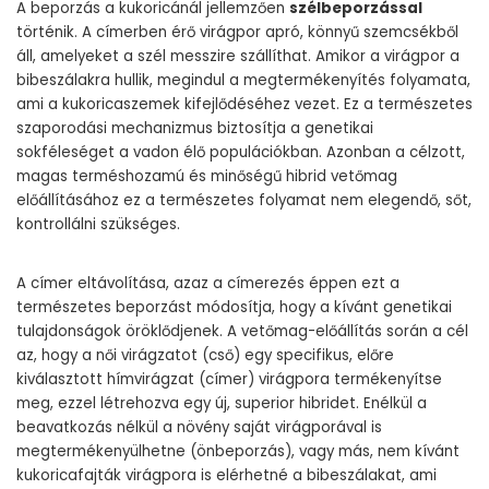
A beporzás a kukoricánál jellemzően
szélbeporzással
történik. A címerben érő virágpor apró, könnyű szemcsékből
áll, amelyeket a szél messzire szállíthat. Amikor a virágpor a
bibeszálakra hullik, megindul a megtermékenyítés folyamata,
ami a kukoricaszemek kifejlődéséhez vezet. Ez a természetes
szaporodási mechanizmus biztosítja a genetikai
sokféleséget a vadon élő populációkban. Azonban a célzott,
magas terméshozamú és minőségű hibrid vetőmag
előállításához ez a természetes folyamat nem elegendő, sőt,
kontrollálni szükséges.
A címer eltávolítása, azaz a címerezés éppen ezt a
természetes beporzást módosítja, hogy a kívánt genetikai
tulajdonságok öröklődjenek. A vetőmag-előállítás során a cél
az, hogy a női virágzatot (cső) egy specifikus, előre
kiválasztott hímvirágzat (címer) virágpora termékenyítse
meg, ezzel létrehozva egy új, superior hibridet. Enélkül a
beavatkozás nélkül a növény saját virágporával is
megtermékenyülhetne (önbeporzás), vagy más, nem kívánt
kukoricafajták virágpora is elérhetné a bibeszálakat, ami