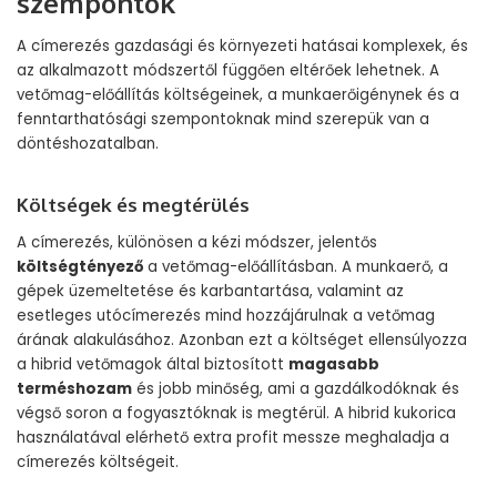
szempontok
A címerezés gazdasági és környezeti hatásai komplexek, és
az alkalmazott módszertől függően eltérőek lehetnek. A
vetőmag-előállítás költségeinek, a munkaerőigénynek és a
fenntarthatósági szempontoknak mind szerepük van a
döntéshozatalban.
Költségek és megtérülés
A címerezés, különösen a kézi módszer, jelentős
költségtényező
a vetőmag-előállításban. A munkaerő, a
gépek üzemeltetése és karbantartása, valamint az
esetleges utócímerezés mind hozzájárulnak a vetőmag
árának alakulásához. Azonban ezt a költséget ellensúlyozza
a hibrid vetőmagok által biztosított
magasabb
terméshozam
és jobb minőség, ami a gazdálkodóknak és
végső soron a fogyasztóknak is megtérül. A hibrid kukorica
használatával elérhető extra profit messze meghaladja a
címerezés költségeit.