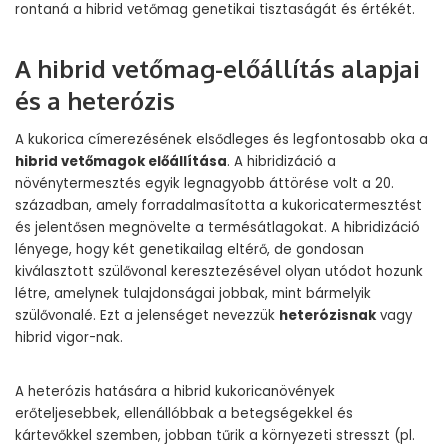
rontaná a hibrid vetőmag genetikai tisztaságát és értékét.
A hibrid vetőmag-előállítás alapjai
és a heterózis
A kukorica címerezésének elsődleges és legfontosabb oka a
hibrid vetőmagok előállítása
. A hibridizáció a
növénytermesztés egyik legnagyobb áttörése volt a 20.
században, amely forradalmasította a kukoricatermesztést
és jelentősen megnövelte a termésátlagokat. A hibridizáció
lényege, hogy két genetikailag eltérő, de gondosan
kiválasztott szülővonal keresztezésével olyan utódot hozunk
létre, amelynek tulajdonságai jobbak, mint bármelyik
szülővonalé. Ezt a jelenséget nevezzük
heterózisnak
vagy
hibrid vigor-nak.
A heterózis hatására a hibrid kukoricanövények
erőteljesebbek, ellenállóbbak a betegségekkel és
kártevőkkel szemben, jobban tűrik a környezeti stresszt (pl.