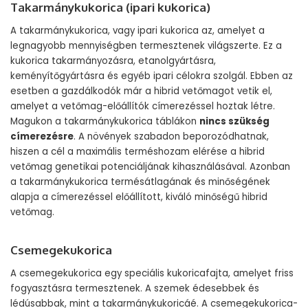
Takarmánykukorica (ipari kukorica)
A takarmánykukorica, vagy ipari kukorica az, amelyet a
legnagyobb mennyiségben termesztenek világszerte. Ez a
kukorica takarmányozásra, etanolgyártásra,
keményítőgyártásra és egyéb ipari célokra szolgál. Ebben az
esetben a gazdálkodók már a hibrid vetőmagot vetik el,
amelyet a vetőmag-előállítók címerezéssel hoztak létre.
Magukon a takarmánykukorica táblákon
nincs szükség
címerezésre
. A növények szabadon beporozódhatnak,
hiszen a cél a maximális terméshozam elérése a hibrid
vetőmag genetikai potenciáljának kihasználásával. Azonban
a takarmánykukorica termésátlagának és minőségének
alapja a címerezéssel előállított, kiváló minőségű hibrid
vetőmag.
Csemegekukorica
A csemegekukorica egy speciális kukoricafajta, amelyet friss
fogyasztásra termesztenek. A szemek édesebbek és
lédúsabbak, mint a takarmánykukoricáé. A csemegekukorica-