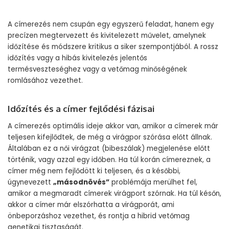
A címerezés nem csupán egy egyszerű feladat, hanem egy
precízen megtervezett és kivitelezett művelet, amelynek
időzítése és módszere kritikus a siker szempontjából. A rossz
időzítés vagy a hibás kivitelezés jelentős
termésveszteséghez vagy a vetőmag minőségének
romlásához vezethet.
Időzítés és a címer fejlődési fázisai
A címerezés optimális ideje akkor van, amikor a címerek már
teljesen kifejlődtek, de még a virágpor szórása előtt állnak.
Általában ez a női virágzat (bibeszálak) megjelenése előtt
történik, vagy azzal egy időben. Ha túl korán címereznek, a
címer még nem fejlődött ki teljesen, és a későbbi,
úgynevezett
„másodnövés”
problémája merülhet fel,
amikor a megmaradt címerek virágport szórnak. Ha túl későn,
akkor a címer már elszórhatta a virágporát, ami
önbeporzáshoz vezethet, és rontja a hibrid vetőmag
genetikai tisztaságát.