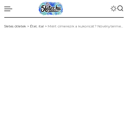
5letes ötletek
>
Étel, ital
>
Miért címerezik a kukoricát? Növénytermesztési okok és termésminőség javítása