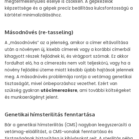
megtermékenyülés esélye is csökken. A gépkezelők
képzettsége és a gépek precíz beállítása kulcsfontosságú a
kártétel minimalizálásához.
Másodnövés (re-tasseling)
A „másodnövés” az a jelenség, amikor a címer eltávolítása
után a növényen új, kisebb címerek vagy a korábbi címerből
kihagyott részek fejlődnek ki, és virágport szórnak. Ez akkor
fordulhat elő, ha a címerezés nem volt teljeskörű, vagy ha a
növény fejlődési üteme miatt később újabb hajtások jelennek
meg. A másodnövés problémája rontja a vetőmag genetikai
tisztaságát, mivel önbeporzáshoz vezethet. Ezért van
szükség gyakran
utócímerezésre
, ami további költségeket
és munkaerőigényt jelent.
Genetikai hímsterilitás fenntartása
Bár a genetikai hímsterilitás (CMS) nagyban leegyszerűsíti a
vetőmag-előállítást, a CMS-vonalak fenntartása és
tisztaságának biztosítása is kihívásokat rejt. A sterilitás néha