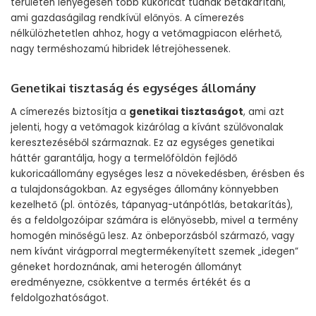
területen lényegesen több kukoricát tudnak betakarítani,
ami gazdaságilag rendkívül előnyös. A címerezés
nélkülözhetetlen ahhoz, hogy a vetőmagpiacon elérhető,
nagy terméshozamú hibridek létrejöhessenek.
Genetikai tisztaság és egységes állomány
A címerezés biztosítja a
genetikai tisztaságot
, ami azt
jelenti, hogy a vetőmagok kizárólag a kívánt szülővonalak
keresztezéséből származnak. Ez az egységes genetikai
háttér garantálja, hogy a termelőföldön fejlődő
kukoricaállomány egységes lesz a növekedésben, érésben és
a tulajdonságokban. Az egységes állomány könnyebben
kezelhető (pl. öntözés, tápanyag-utánpótlás, betakarítás),
és a feldolgozóipar számára is előnyösebb, mivel a termény
homogén minőségű lesz. Az önbeporzásból származó, vagy
nem kívánt virágporral megtermékenyített szemek „idegen”
géneket hordoznának, ami heterogén állományt
eredményezne, csökkentve a termés értékét és a
feldolgozhatóságot.