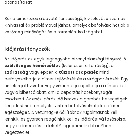
azonosítását.
Bár a címerezés alapvető fontosságú, kivitelezése számos
kihívással és problémával járhat, amelyek befolyásolhatják a
vetőmag minőségét és a termelési költségeket.
Időjárási tényezők
Az időjárás az egyik legnagyobb bizonytalansági tényező. A
szélsőséges hőmérséklet
(különösen a forróság), a
szárazság
vagy éppen a
túlzott csapadék
mind
befolyásolhatja a címer fejlődését és a virágpor érését. Egy
hirtelen jött zivatar vagy vihar megrongálhatja a címereket
vagy a bibeszálakat, ami a beporzás hatékonyságát
csökkenti. Az esős, párás idő kedvez a gombás betegségek
terjedésének, amelyek szintén befolyásolhatják a címer
egészségét. A vetőmag-előállítóknak rugalmasnak kell
lenniük, és gyorsan reagálniuk kell az időjárási változásokra,
hogy a címerezést a lehető legoptimálisabb időben
végezzék el.