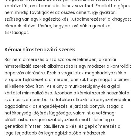
kockázatát, ami terméskieséshez vezethet. Emellett a gépek
nem mindig távolítják el az összes címert, így gyakran
szükség van egy kiegészítő kézi „utócímerezésre” a kihagyott
címerek eltávolítására, hogy biztosítsák a genetikai
tisztaságot.
Kémiai hímsterilizáló szerek
Bár nem címerezés a szó szoros értelmében, a kémiai
hímsterilizáló szerek alkalmazása is egy módszer a kontrollált
beporzás elérésére. Ezek a vegyületek megakadályozzák a
virágpor fejlődését a címerben, anélkül, hogy magát a címert
el kellene távolítani. Az előny a munkaerőigény és a gépi
kártétel minimalizálása. Azonban a kémiai szerek használata
számos szempontból korlátokba ütközik: a környezetvédelmi
aggodalmak, az engedélyezési eljárások bonyolultsága, a
hatékonyság időjárásfüggősége, valamint a vetőmag-
előállításban szigorú szabályozások miatt. Jelenleg a
genetikai hímsterilitás, illetve a kézi és gépi címerezés a
legelterjedtebb és legmegbízhatóbb módszerek.