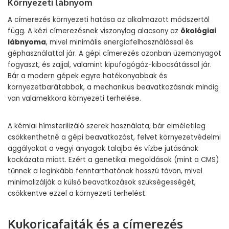
Környezeti lábnyom
A címerezés környezeti hatása az alkalmazott módszertől
függ. A kézi címerezésnek viszonylag alacsony az
ökológiai
lábnyoma
, mivel minimális energiafelhasználással és
géphasználattal jár. A gépi címerezés azonban üzemanyagot
fogyaszt, és zajjal, valamint kipufogógáz-kibocsátással jár.
Bár a modern gépek egyre hatékonyabbak és
környezetbarátabbak, a mechanikus beavatkozásnak mindig
van valamekkora környezeti terhelése.
A kémiai hímsterilizáló szerek használata, bár elméletileg
csökkenthetné a gépi beavatkozást, felvet környezetvédelmi
aggályokat a vegyi anyagok talajba és vízbe jutásának
kockázata miatt. Ezért a genetikai megoldások (mint a CMS)
tűnnek a leginkább fenntarthatónak hosszú távon, mivel
minimalizálják a külső beavatkozások szükségességét,
csökkentve ezzel a környezeti terhelést.
Kukoricafajták és a címerezés