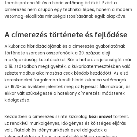
terméspotenciált és a hibrid vetőmag értékét. Ezért a
címerezés nem csupán egy technikai lépés, hanem a modern
vetőmag-előállítás minőségbiztosításának egyik alapköve.
A címerezés története és fejlődése
A kukorica hibridizációjának és a címerezés gyakorlatának
története szorosan összefonódik a 20. század eleji
mezőgazdasági kutatásokkal. Bár a heterózis jelenségét már
a 19. században megfigyelték, a kukoricatermesztésben való
szisztematikus alkalmazása csak később kezdődött. Az első
kereskedelmi forgalomba került hibrid kukorica vetőmagok
az 1920-as években jelentek meg az Egyesült Államokban, és
ekkor vált szükségessé a hatékony címerezési módszerek
kidolgozása.
Kezdetben a címerezés szinte kizárólag
kézi erővel
történt.
Ez rendkívül munkaigényes, időigényes és költséges eljárás
volt. Fiatalok és idénymunkások ezrei dolgoztak a
kukoricaföldeken, hogy a megfelelő időben, gondosan