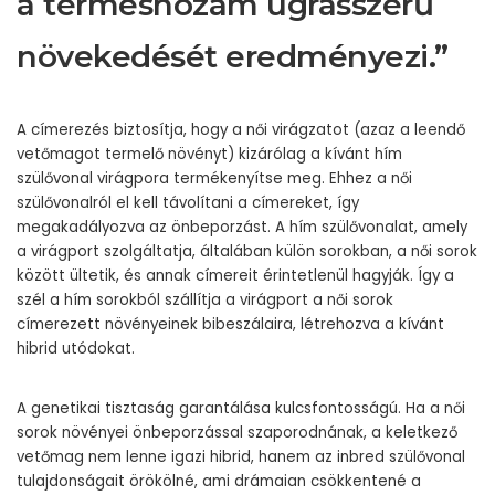
a terméshozam ugrásszerű
növekedését eredményezi.”
A címerezés biztosítja, hogy a női virágzatot (azaz a leendő
vetőmagot termelő növényt) kizárólag a kívánt hím
szülővonal virágpora termékenyítse meg. Ehhez a női
szülővonalról el kell távolítani a címereket, így
megakadályozva az önbeporzást. A hím szülővonalat, amely
a virágport szolgáltatja, általában külön sorokban, a női sorok
között ültetik, és annak címereit érintetlenül hagyják. Így a
szél a hím sorokból szállítja a virágport a női sorok
címerezett növényeinek bibeszálaira, létrehozva a kívánt
hibrid utódokat.
A genetikai tisztaság garantálása kulcsfontosságú. Ha a női
sorok növényei önbeporzással szaporodnának, a keletkező
vetőmag nem lenne igazi hibrid, hanem az inbred szülővonal
tulajdonságait örökölné, ami drámaian csökkentené a