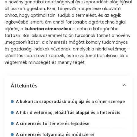
a növény genetikai adottságaival és szaporodásbiológiájával
áll összefüggésben. Ezen tényezők megértése alapvető
ahhoz, hogy optimalizálni tudjuk a termelést, és az egyik
legkevésbé ismert, ám annál fontosabb agrártechnológiai
eljárás, a
kukorica címerezése
is ebbe a kategóriába
tartozik. Bár laikus szemmel talán furcsának tűnhet a növény
„megcsonkítása”, a címerezés mögött komoly tudományos
és gazdasági indokok húzódnak, amelyek a hibrid vetőmag-
előállítás sarokkövét képezik, és közvetlenül befolyásolják a
végtermék minőségét és mennyiségét.
Áttekintés
A kukorica szaporodásbiológiája és a címer szerepe
A hibrid vetőmag-előállítás alapjai és a heterózis
A címerezés története és fejlődése
A címerezés folyamata és módszerei