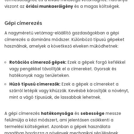
viszont az
óriási munkaerőigény
és a magas költségek.
Gépi címerezés
A nagyméretű vetőmag-előállító gazdaságokban a gépi
címerezés a domináns módszer. Különböző típusú gépeket
használnak, amelyek a következő elveken működhetnek:
Rotációs címerező gépek:
Ezek a gépek forgó kefékkel
vagy pengékkel távolítják el a címereket. Gyorsak és
hatékonyak nagy területeken.
Húzó típusú címerezők:
Ezek a gépek a címereket a
szárról letépik vagy kihúzzák. Kevésbé károsítják a növényt,
mint a vágó típusúak, de lassabbak lehetnek.
A gépi címerezés
hatékonysága
és
sebessége
messze
felülmúlja a kézi módszert, ami jelentősen csökkenti a
termelési költségeket. Azonban a gépek használata
magában hordozza a növények mechanikai sérülésének