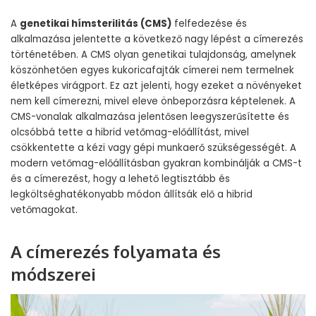
A
genetikai hímsterilitás (CMS)
felfedezése és
alkalmazása jelentette a következő nagy lépést a címerezés
történetében. A CMS olyan genetikai tulajdonság, amelynek
köszönhetően egyes kukoricafajták címerei nem termelnek
életképes virágport. Ez azt jelenti, hogy ezeket a növényeket
nem kell címerezni, mivel eleve önbeporzásra képtelenek. A
CMS-vonalak alkalmazása jelentősen leegyszerűsítette és
olcsóbbá tette a hibrid vetőmag-előállítást, mivel
csökkentette a kézi vagy gépi munkaerő szükségességét. A
modern vetőmag-előállításban gyakran kombinálják a CMS-t
és a címerezést, hogy a lehető legtisztább és
legköltséghatékonyabb módon állítsák elő a hibrid
vetőmagokat.
A címerezés folyamata és
módszerei