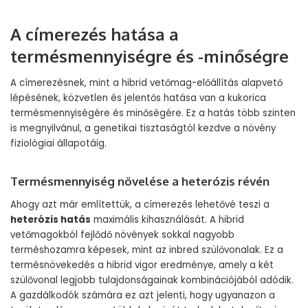
A címerezés hatása a
termésmennyiségre és -minőségre
A címerezésnek, mint a hibrid vetőmag-előállítás alapvető
lépésének, közvetlen és jelentős hatása van a kukorica
termésmennyiségére és minőségére. Ez a hatás több szinten
is megnyilvánul, a genetikai tisztaságtól kezdve a növény
fiziológiai állapotáig.
Termésmennyiség növelése a heterózis révén
Ahogy azt már említettük, a címerezés lehetővé teszi a
heterózis hatás
maximális kihasználását. A hibrid
vetőmagokból fejlődő növények sokkal nagyobb
terméshozamra képesek, mint az inbred szülővonalak. Ez a
termésnövekedés a hibrid vigor eredménye, amely a két
szülővonal legjobb tulajdonságainak kombinációjából adódik.
A gazdálkodók számára ez azt jelenti, hogy ugyanazon a