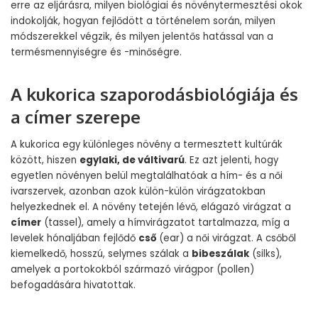
erre az eljárásra, milyen biológiai és növénytermesztési okok
indokolják, hogyan fejlődött a történelem során, milyen
módszerekkel végzik, és milyen jelentős hatással van a
termésmennyiségre és -minőségre.
A kukorica szaporodásbiológiája és
a címer szerepe
A kukorica egy különleges növény a termesztett kultúrák
között, hiszen
egylaki, de váltivarú
. Ez azt jelenti, hogy
egyetlen növényen belül megtalálhatóak a hím- és a női
ivarszervek, azonban azok külön-külön virágzatokban
helyezkednek el. A növény tetején lévő, elágazó virágzat a
címer
(tassel), amely a hímvirágzatot tartalmazza, míg a
levelek hónaljában fejlődő
cső
(ear) a női virágzat. A csőből
kiemelkedő, hosszú, selymes szálak a
bibeszálak
(silks),
amelyek a portokokból származó virágpor (pollen)
befogadására hivatottak.