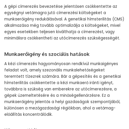
A gépi címerezés bevezetése jelentősen csökkentette az
egységnyi vetőmagra jutó címerezési költségeket a
munkaerőigény redukálásával. A genetikai hímsterilitás (CMS)
alkalmazása még tovább optimalizálja a költségeket, mivel
egyes esetekben teljesen kiválthatja a címerezést, vagy
minimálisra csökkentheti az utócímerezés szükségességét.
Munkaerőigény és szociális hatások
A kézi címerezés hagyományosan rendkívül munkaigényes
feladat volt, amely szezonális munkalehetőségeket
teremtett tízezrek számára. Bár a gépesítés és a genetikai
hímsterilitás csökkentette a kézi munkaerő iránti igényt,
továbbra is szükség van emberekre az utócímerezésre, a
gépek üzemeltetésére és a minőségellenőrzésre. Ez a
munkaerőigény jelentős a helyi gazdaságok szempontjából,
különösen a mezőgazdasági régiókban, ahol a vetőmag-
előállítás koncentrálódik.