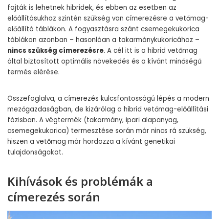
fajták is lehetnek hibridek, és ebben az esetben az
előállításukhoz szintén szükség van címerezésre a vetőmag-
előállító táblákon. A fogyasztásra szánt csemegekukorica
táblákon azonban – hasonlóan a takarmánykukoricához –
nincs szükség címerezésre
. A cél itt is a hibrid vetőmag
által biztosított optimális növekedés és a kívánt minőségű
termés elérése.
Összefoglalva, a címerezés kulcsfontosságú lépés a modern
mezőgazdaságban, de kizárólag a hibrid vetőmag-előállítási
fázisban. A végtermék (takarmány, ipari alapanyag,
csemegekukorica) termesztése során már nincs rá szükség,
hiszen a vetőmag már hordozza a kívánt genetikai
tulajdonságokat.
Kihívások és problémák a
címerezés során