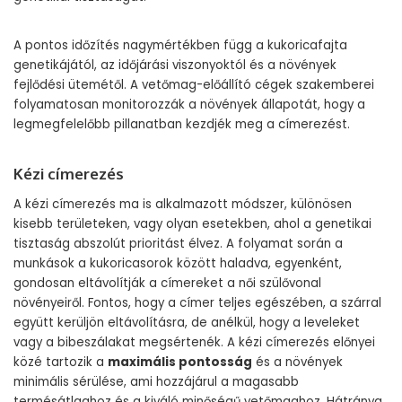
A pontos időzítés nagymértékben függ a kukoricafajta
genetikájától, az időjárási viszonyoktól és a növények
fejlődési ütemétől. A vetőmag-előállító cégek szakemberei
folyamatosan monitorozzák a növények állapotát, hogy a
legmegfelelőbb pillanatban kezdjék meg a címerezést.
Kézi címerezés
A kézi címerezés ma is alkalmazott módszer, különösen
kisebb területeken, vagy olyan esetekben, ahol a genetikai
tisztaság abszolút prioritást élvez. A folyamat során a
munkások a kukoricasorok között haladva, egyenként,
gondosan eltávolítják a címereket a női szülővonal
növényeiről. Fontos, hogy a címer teljes egészében, a szárral
együtt kerüljön eltávolításra, de anélkül, hogy a leveleket
vagy a bibeszálakat megsértenék. A kézi címerezés előnyei
közé tartozik a
maximális pontosság
és a növények
minimális sérülése, ami hozzájárul a magasabb
termésátlaghoz és a kiváló minőségű vetőmaghoz. Hátránya