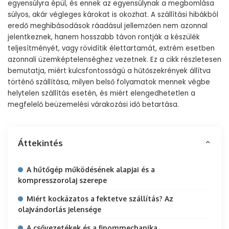
egyensúlyra épül, és ennek az egyensúlynak a megbomlása
súlyos, akár végleges károkat is okozhat. A szállítási hibákból
eredő meghibásodások ráadásul jellemzően nem azonnal
jelentkeznek, hanem hosszabb távon rontják a készülék
teljesítményét, vagy rövidítik élettartamát, extrém esetben
azonnali üzemképtelenséghez vezetnek. Ez a cikk részletesen
bemutatja, miért kulcsfontosságú a hűtőszekrények állítva
történő szállítása, milyen belső folyamatok mennek végbe
helytelen szállítás esetén, és miért elengedhetetlen a
megfelelő beüzemelési várakozási idő betartása.
Áttekintés
A hűtőgép működésének alapjai és a
kompresszorolaj szerepe
Miért kockázatos a fektetve szállítás? Az
olajvándorlás jelensége
A csővezetékek és a finommechanika