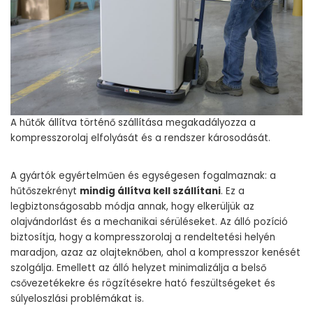
A hűtők állítva történő szállítása megakadályozza a
kompresszorolaj elfolyását és a rendszer károsodását.
A gyártók egyértelműen és egységesen fogalmaznak: a
hűtőszekrényt
mindig állítva kell szállítani
. Ez a
legbiztonságosabb módja annak, hogy elkerüljük az
olajvándorlást és a mechanikai sérüléseket. Az álló pozíció
biztosítja, hogy a kompresszorolaj a rendeltetési helyén
maradjon, azaz az olajteknőben, ahol a kompresszor kenését
szolgálja. Emellett az álló helyzet minimalizálja a belső
csővezetékekre és rögzítésekre ható feszültségeket és
súlyeloszlási problémákat is.