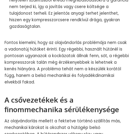
helytelen szállításból eredő meghibásodásokra a garancia
nem terjed ki, így a javítás vagy csere költsége a
tulajdonost terheli. Ez jelentős anyagi terhet jelenthet,
hiszen egy kompresszorcsere rendkívül drága, gyakran
gazdaságtalan.
Fontos kiemelni, hogy az olajvándorlás problémája nem csak
a vadonatúj hűtőket érinti. Egy régebbi, használt hűtőnél is
pontosan ugyanazok a kockázatok állnak fenn, sőt, a régebbi
kompresszorok talán még érzékenyebbek is lehetnek a
kenés hiányára. A probléma tehát nem a készülék korától
függ, hanem a belső mechanikai és folyadékdinamikai
elvekből fakad.
A csővezetékek és a
finommechanika sérülékenysége
Az olajvándorlás mellett a fektetve történő szállítás más,
mechanikai károkat is okozhat a hűtőgép belső