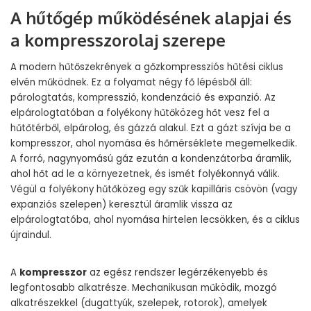
A hűtőgép működésének alapjai és
a kompresszorolaj szerepe
A modern hűtőszekrények a gőzkompressziós hűtési ciklus
elvén működnek. Ez a folyamat négy fő lépésből áll:
párologtatás, kompresszió, kondenzáció és expanzió. Az
elpárologtatóban a folyékony hűtőközeg hőt vesz fel a
hűtőtérből, elpárolog, és gázzá alakul. Ezt a gázt szívja be a
kompresszor, ahol nyomása és hőmérséklete megemelkedik.
A forró, nagynyomású gáz ezután a kondenzátorba áramlik,
ahol hőt ad le a környezetnek, és ismét folyékonnyá válik.
Végül a folyékony hűtőközeg egy szűk kapilláris csövön (vagy
expanziós szelepen) keresztül áramlik vissza az
elpárologtatóba, ahol nyomása hirtelen lecsökken, és a ciklus
újraindul.
A
kompresszor
az egész rendszer legérzékenyebb és
legfontosabb alkatrésze. Mechanikusan működik, mozgó
alkatrészekkel (dugattyúk, szelepek, rotorok), amelyek