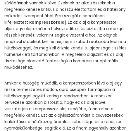
súrlódásnak vannak kitéve. Ezeknek az alkatrészeknek a
megfelelő kenése kritikus a hosszú élettartam és a hatékony
működés szempontjából. Erre szolgál a speciálisan
kifejlesztett
kompresszorolaj
. Ez az olaj a kompresszor
alján, egy olajteknőben helyezkedik el, és biztosítja a mozgó
részek kenését, valamint segít elvezetni a hőt. Az olajnak
rendkívül stabilnak kell lennie, nem szabad reakcióba lépnie a
hűtőközeggel, és meg kell őriznie kenési tulajdonságait széles
hőmérsékleti tartományban. A megfelelő olajszint és az olaj
tisztasága alapvető fontosságú a kompresszor optimális
működéséhez.
Amikor a hűtőgép működik, a kompresszorban lévő olaj egy
része természetes módon, apró cseppek formájában a
hűtőközeggel együtt kering a rendszerben. A rendszer
tervezése azonban biztosítja, hogy ez az olaj idővel
visszatérjen a kompresszor olajteknőjébe, fenntartva a
megfelelő kenést. Ezt az olajvisszaáramlást a csővezetékek
kialakítása, a hűtőközeg áramlási sebessége és a rendszer
nyomáskülönbségei segítik elő. Ez a finom egyensúly azonban