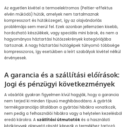
Az egyetlen kivétel a termoelektromos (Peltier-effektus
elvén működő) hűtők, amelyek nem tartalmaznak
kompresszort és hűtőközeget, így az olajvándorlás
problémája sem merül fel. Ezek azonban jellemzően kisebb,
hordozható készülékek, vagy speciális mini bárok, és nem a
hagyományos háztartási hűtőszekrények kategóriájába
tartoznak. A nagy háztartási hűtőgépek túlnyomó többsége
kompresszoros, így esetükben a leírt szabályok kivétel nélkül
érvényesek.
A garancia és a szállítási előírások:
Jogi és pénzügyi következmények
A vásárlók gyakran figyelmen kívül hagyják, hogy a garancia
nem terjed ki minden típusú meghibásodásra. A gyártók
termékgaranciája általában a gyártási hibákra vonatkozik,
nem pedig a felhasználói hibákra vagy a helytelen kezelésből
eredő károkra. A
szállítási útmutatók
és a használati
kézikönyvek alapvető részét képezik a termékhez tartozó