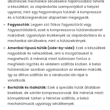
alkatrészek mechanikai sérülésekre hajlamosabbá tehetik
a készüléket, az olajvándorlás szempontjából a helyzet
ugyanaz, mint egy hagyományos hűtőnél. A kompresszor
és a hűtőközegrendszer alapvetően megegyezik.
Fagyasztók:
Legyen szó fiókos fagyasztóról vagy
fagyasztóládáról, ezek is kompresszoros hűtőrendszerrel
működnek. Ugyanolyan érzékenyek az olajvándorlásra és a
mechanikai sérülésekre, mint a hűtőszekrények.
Amerikai típusú hűtők (side-by-side):
Ezek a készülékek
nagyobbak és nehezebbek, ami a mozgatásukat is
megnehezíti. A méretük miatt különösen fontos a
megfelelő rögzítés és védelem szállítás közben. A belső
hűtőrendszer azonban ugyanazokon az elveken működik,
így az állítva szállítás és a várakozási idő rájuk is
vonatkozik.
Borhűtők és italhűtők:
Ezek a speciális hűtők általában
kisebbek, de szintén kompresszorosak. Bár méretük miatt
könnyebbnek tűnhet a fektetve szállítás, a belső
mechanizmusok ugyanúgy sérülékenyek.