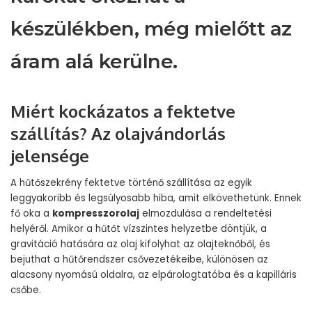
készülékben, még mielőtt az
áram alá kerülne.
Miért kockázatos a fektetve
szállítás? Az olajvándorlás
jelensége
A hűtőszekrény fektetve történő szállítása az egyik
leggyakoribb és legsúlyosabb hiba, amit elkövethetünk. Ennek
fő oka a
kompresszorolaj
elmozdulása a rendeltetési
helyéről. Amikor a hűtőt vízszintes helyzetbe döntjük, a
gravitáció hatására az olaj kifolyhat az olajteknőből, és
bejuthat a hűtőrendszer csővezetékeibe, különösen az
alacsony nyomású oldalra, az elpárologtatóba és a kapilláris
csőbe.