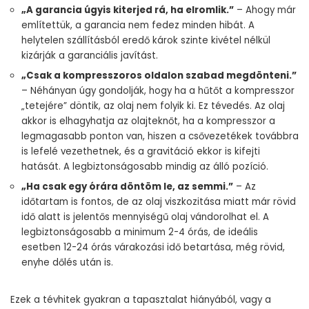
„A garancia úgyis kiterjed rá, ha elromlik.”
– Ahogy már
említettük, a garancia nem fedez minden hibát. A
helytelen szállításból eredő károk szinte kivétel nélkül
kizárják a garanciális javítást.
„Csak a kompresszoros oldalon szabad megdönteni.”
– Néhányan úgy gondolják, hogy ha a hűtőt a kompresszor
„tetejére” döntik, az olaj nem folyik ki. Ez tévedés. Az olaj
akkor is elhagyhatja az olajteknőt, ha a kompresszor a
legmagasabb ponton van, hiszen a csővezetékek továbbra
is lefelé vezethetnek, és a gravitáció ekkor is kifejti
hatását. A legbiztonságosabb mindig az álló pozíció.
„Ha csak egy órára döntöm le, az semmi.”
– Az
időtartam is fontos, de az olaj viszkozitása miatt már rövid
idő alatt is jelentős mennyiségű olaj vándorolhat el. A
legbiztonságosabb a minimum 2-4 órás, de ideális
esetben 12-24 órás várakozási idő betartása, még rövid,
enyhe dőlés után is.
Ezek a tévhitek gyakran a tapasztalat hiányából, vagy a