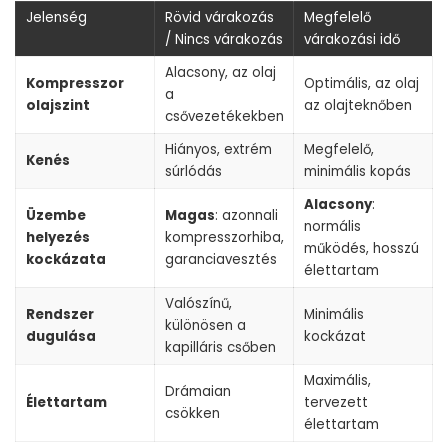
Jelenség
Rövid várakozás
Megfelelő
/ Nincs várakozás
várakozási idő
Alacsony, az olaj
Kompresszor
Optimális, az olaj
a
olajszint
az olajteknőben
csővezetékekben
Hiányos, extrém
Megfelelő,
Kenés
súrlódás
minimális kopás
Alacsony
:
Üzembe
Magas
: azonnali
normális
helyezés
kompresszorhiba,
működés, hosszú
kockázata
garanciavesztés
élettartam
Valószínű,
Rendszer
Minimális
különösen a
dugulása
kockázat
kapilláris csőben
Maximális,
Drámaian
Élettartam
tervezett
csökken
élettartam