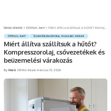
5letes ötletek
>
Otthon, kert
>
Miért állítva szállítsuk a hűtőt? Kompresszorolaj, csővezetékek és beüzemelési várakozás
Otthon, kert
Számítástechnika, műszaki cikkek
Miért állítva szállítsuk a hűtőt?
Kompresszorolaj, csővezetékek és
beüzemelési várakozás
By
Márti
28 Min Read
március 13, 2026
Posted
by