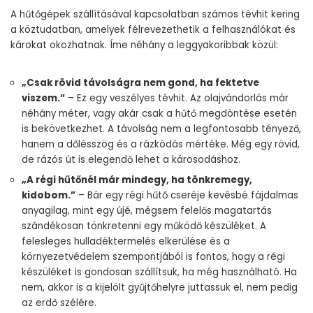
A hűtőgépek szállításával kapcsolatban számos tévhit kering
a köztudatban, amelyek félrevezethetik a felhasználókat és
károkat okozhatnak. Íme néhány a leggyakoribbak közül:
„Csak rövid távolságra nem gond, ha fektetve
viszem.”
– Ez egy veszélyes tévhit. Az olajvándorlás már
néhány méter, vagy akár csak a hűtő megdöntése esetén
is bekövetkezhet. A távolság nem a legfontosabb tényező,
hanem a dőlésszög és a rázkódás mértéke. Még egy rövid,
de rázós út is elegendő lehet a károsodáshoz.
„A régi hűtőnél már mindegy, ha tönkremegy,
kidobom.”
– Bár egy régi hűtő cseréje kevésbé fájdalmas
anyagilag, mint egy újé, mégsem felelős magatartás
szándékosan tönkretenni egy működő készüléket. A
felesleges hulladéktermelés elkerülése és a
környezetvédelem szempontjából is fontos, hogy a régi
készüléket is gondosan szállítsuk, ha még használható. Ha
nem, akkor is a kijelölt gyűjtőhelyre juttassuk el, nem pedig
az erdő szélére.