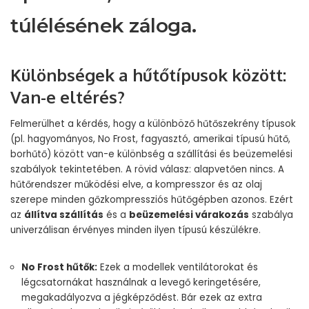
túlélésének záloga.
Különbségek a hűtőtípusok között:
Van-e eltérés?
Felmerülhet a kérdés, hogy a különböző hűtőszekrény típusok
(pl. hagyományos, No Frost, fagyasztó, amerikai típusú hűtő,
borhűtő) között van-e különbség a szállítási és beüzemelési
szabályok tekintetében. A rövid válasz: alapvetően nincs. A
hűtőrendszer működési elve, a kompresszor és az olaj
szerepe minden gőzkompressziós hűtőgépben azonos. Ezért
az
állítva szállítás
és a
beüzemelési várakozás
szabálya
univerzálisan érvényes minden ilyen típusú készülékre.
No Frost hűtők:
Ezek a modellek ventilátorokat és
légcsatornákat használnak a levegő keringetésére,
megakadályozva a jégképződést. Bár ezek az extra