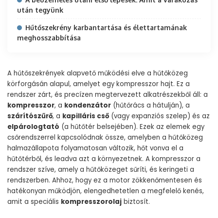
után tegyünk
Hűtőszekrény karbantartása és élettartamának
meghosszabbítása
A hűtőszekrények alapvető működési elve a hűtőközeg
körforgásán alapul, amelyet egy kompresszor hajt. Ez a
rendszer zárt, és precízen megtervezett alkatrészekből áll: a
kompresszor
, a
kondenzátor
(hűtőrács a hátulján), a
szárítószűrő
, a
kapilláris cső
(vagy expanziós szelep) és az
elpárologtató
(a hűtőtér belsejében). Ezek az elemek egy
csőrendszerrel kapcsolódnak össze, amelyben a hűtőközeg
halmazállapota folyamatosan változik, hőt vonva el a
hűtőtérből, és leadva azt a környezetnek. A kompresszor a
rendszer szíve, amely a hűtőközeget sűríti, és keringeti a
rendszerben. Ahhoz, hogy ez a motor zökkenőmentesen és
hatékonyan működjön, elengedhetetlen a megfelelő kenés,
amit a speciális
kompresszorolaj
biztosít.