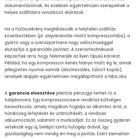
dokumentációnak, és ezekben egyértelműen szerepelnek a
helyes szállításra vonatkozó előírások.
Ha a hűtőszekrény meghibásodik a helytelen szállítás
következtében (pl. olajvándorlás miatti kompresszorhiba), a
gyártó vagy a szervizpartnere nagy valószínűséggel
elutasítja a garanciális javítást. A szerviztechnikusok
képzettek arra, hogy felismerjék az ilyen típusú károkat.
Például, ha egy kompresszor kenés hiánya miatt ég le, annak
jellegzetes nyomai vannak (elszíneződés, túlzott kopás),
amelyek alapján egyértelműen megállapítható a hiba oka.
A
garancia elvesztése
jelentős pénzügyi terhet ró a
tulajdonosra. Egy kompresszorcsere rendkívül költséges
beavatkozás, amely magában foglalja az alkatrész árát, a
hűtőközeg lefejtését és utántöltését, a rendszer
vákuumozását, valamint a munkadíjat. Ez az összeg gyakran
vetekszik egy új, belépő szintű hűtőgép árával, így
gazdaságilag nem mindig éri meg a javítás. Ezért kiemelten