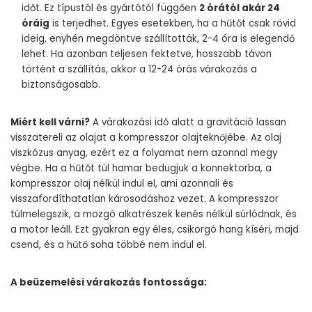
időt. Ez típustól és gyártótól függően
2 órától akár 24
óráig
is terjedhet. Egyes esetekben, ha a hűtőt csak rövid
ideig, enyhén megdöntve szállították, 2-4 óra is elegendő
lehet. Ha azonban teljesen fektetve, hosszabb távon
történt a szállítás, akkor a 12-24 órás várakozás a
biztonságosabb.
Miért kell várni?
A várakozási idő alatt a gravitáció lassan
visszatereli az olajat a kompresszor olajteknőjébe. Az olaj
viszkózus anyag, ezért ez a folyamat nem azonnal megy
végbe. Ha a hűtőt túl hamar bedugjuk a konnektorba, a
kompresszor olaj nélkül indul el, ami azonnali és
visszafordíthatatlan károsodáshoz vezet. A kompresszor
túlmelegszik, a mozgó alkatrészek kenés nélkül súrlódnak, és
a motor leáll. Ezt gyakran egy éles, csikorgó hang kíséri, majd
csend, és a hűtő soha többé nem indul el.
A beüzemelési várakozás fontossága: