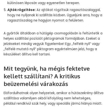
különösen lépcsőn vagy egyenetlen terepen.
Ajtók rögzítése:
Az ajtókat rögzítsük ragasztószalaggal,
hogy ne nyíljanak ki szállítás közben. Ügyeljünk arra, hogy a
ragasztószalag ne hagyjon nyomot a felületen.
A gyártók általában a hűtőgép csomagolásán is feltüntetik a
helyes szállítási pozíciót piktogramok formájában. Ezeket a
jelzéseket mindig vegyük figyelembe! Egy „felfelé nyíl” vagy
„felfelé mutató nyíl” piktogram egyértelműen jelzi, hogy a
készüléket állítva kell tartani.
Mit tegyünk, ha mégis fektetve
kellett szállítani? A kritikus
beüzemelési várakozás
Előfordulhatnak olyan helyzetek, amikor a hűtőszekrény állítva
szállítása valamilyen okból kifolyólag nem lehetséges,
például rendkívül szűk hely, vagy speciális jármű hiánya miatt.