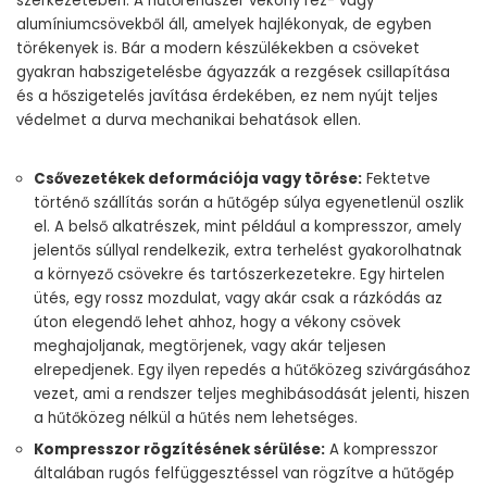
szerkezetében. A hűtőrendszer vékony réz- vagy
alumíniumcsövekből áll, amelyek hajlékonyak, de egyben
törékenyek is. Bár a modern készülékekben a csöveket
gyakran habszigetelésbe ágyazzák a rezgések csillapítása
és a hőszigetelés javítása érdekében, ez nem nyújt teljes
védelmet a durva mechanikai behatások ellen.
Csővezetékek deformációja vagy törése:
Fektetve
történő szállítás során a hűtőgép súlya egyenetlenül oszlik
el. A belső alkatrészek, mint például a kompresszor, amely
jelentős súllyal rendelkezik, extra terhelést gyakorolhatnak
a környező csövekre és tartószerkezetekre. Egy hirtelen
ütés, egy rossz mozdulat, vagy akár csak a rázkódás az
úton elegendő lehet ahhoz, hogy a vékony csövek
meghajoljanak, megtörjenek, vagy akár teljesen
elrepedjenek. Egy ilyen repedés a hűtőközeg szivárgásához
vezet, ami a rendszer teljes meghibásodását jelenti, hiszen
a hűtőközeg nélkül a hűtés nem lehetséges.
Kompresszor rögzítésének sérülése:
A kompresszor
általában rugós felfüggesztéssel van rögzítve a hűtőgép