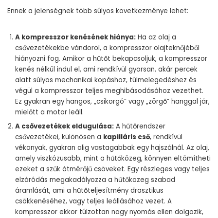
Ennek a jelenségnek több súlyos következménye lehet:
A kompresszor kenésének hiánya:
Ha az olaj a
csővezetékekbe vándorol, a kompresszor olajteknőjéből
hiányozni fog. Amikor a hűtőt bekapcsoljuk, a kompresszor
kenés nélkül indul el, ami rendkívül gyorsan, akár percek
alatt súlyos mechanikai kopáshoz, túlmelegedéshez és
végül a kompresszor teljes meghibásodásához vezethet.
Ez gyakran egy hangos, „csikorgó” vagy „zörgő” hanggal jár,
mielőtt a motor leáll.
A csővezetékek eldugulása:
A hűtőrendszer
csővezetékei, különösen a
kapilláris cső
, rendkívül
vékonyak, gyakran alig vastagabbak egy hajszálnál. Az olaj,
amely viszkózusabb, mint a hűtőközeg, könnyen eltömítheti
ezeket a szűk átmérőjű csöveket. Egy részleges vagy teljes
elzáródás megakadályozza a hűtőközeg szabad
áramlását, ami a hűtőteljesítmény drasztikus
csökkenéséhez, vagy teljes leállásához vezet. A
kompresszor ekkor túlzottan nagy nyomás ellen dolgozik,