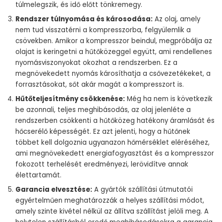
túlmelegszik, és idő előtt tönkremegy.
Rendszer túlnyomása és károsodása:
Az olaj, amely
nem tud visszatérni a kompresszorba, felgyülemlik a
csövekben. Amikor a kompresszor beindul, megpróbálja az
olajat is keringetni a hűtőközeggel együtt, ami rendellenes
nyomásviszonyokat okozhat a rendszerben. Ez a
megnövekedett nyomás károsíthatja a csővezetékeket, a
forrasztásokat, sőt akár magát a kompresszort is.
Hűtőteljesítmény csökkenése:
Még ha nem is következik
be azonnali, teljes meghibásodás, az olaj jelenléte a
rendszerben csökkenti a hűtőközeg hatékony áramlását és
hőcserélő képességét. Ez azt jelenti, hogy a hűtőnek
többet kell dolgoznia ugyanazon hőmérséklet eléréséhez,
ami megnövekedett energiafogyasztást és a kompresszor
fokozott terhelését eredményezi, lerövidítve annak
élettartamát.
Garancia elvesztése:
A gyártók szállítási útmutatói
egyértelműen meghatározzák a helyes szállítási módot,
amely szinte kivétel nélkül az állítva szállítást jelöli meg. A