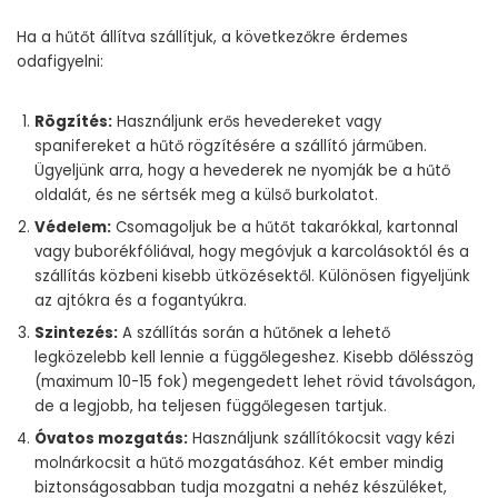
Ha a hűtőt állítva szállítjuk, a következőkre érdemes
odafigyelni:
Rögzítés:
Használjunk erős hevedereket vagy
spanifereket a hűtő rögzítésére a szállító járműben.
Ügyeljünk arra, hogy a hevederek ne nyomják be a hűtő
oldalát, és ne sértsék meg a külső burkolatot.
Védelem:
Csomagoljuk be a hűtőt takarókkal, kartonnal
vagy buborékfóliával, hogy megóvjuk a karcolásoktól és a
szállítás közbeni kisebb ütközésektől. Különösen figyeljünk
az ajtókra és a fogantyúkra.
Szintezés:
A szállítás során a hűtőnek a lehető
legközelebb kell lennie a függőlegeshez. Kisebb dőlésszög
(maximum 10-15 fok) megengedett lehet rövid távolságon,
de a legjobb, ha teljesen függőlegesen tartjuk.
Óvatos mozgatás:
Használjunk szállítókocsit vagy kézi
molnárkocsit a hűtő mozgatásához. Két ember mindig
biztonságosabban tudja mozgatni a nehéz készüléket,