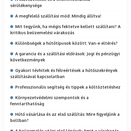
sérülékenysége
A megfelelő szállítási mód: Mindig állítva!
Mit tegyünk, ha mégis fektetve kellett szállítani? A
kritikus beüzemelési várakozás
Különbségek a hűtőtípusok között: Van-e eltérés?
A garancia és a szállítási előírások: Jogi és pénzügyi
következmények
Gyakori tévhitek és félreértések a hűtőszekrények
szállításával kapcsolatban
Professzionális segítség és tippek a költöztetéshez
Környezetvédelmi szempontok és a
fenntarthatóság
Hűtő vásárlása és az első szállítás: Mire figyeljünk a
boltban?
A beüzemelés utáni első lépések: Amit a várakozás