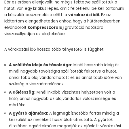
Bár ez erősen ellenjavallt, ha mégis fektetve szállítottuk a
hűtőt, van egy kritikus lépés, amit feltétlenül be kell tartanunk
a készülék beüzemelése előtt: a
várakozási idő
. Ez az
időtartam elengedhetetlen ahhoz, hogy a hűtőrendszerben
elvándorolt
kompresszorolaj
gravitáció hatására
visszasüllyedjen az olajteknőbe.
A várakozási idő hossza több tényezőtől is függhet:
A szállítás ideje és távolsága:
Minél hosszabb ideig és
minél nagyobb távolságra szállították fektetve a hűtőt,
annál több olaj vándorolhatott el, és annál több időre van
szükség a visszaáramláshoz.
A dőlésszög:
Minél inkább vízszintes helyzetben volt a
hűtő, annál nagyobb az olajvándorlás valószínűsége és
mértéke.
A gyártó ajánlása:
A legmegbízhatóbb forrás mindig a
készülékhez mellékelt használati útmutató. A gyártók
általában egyértelműen megadják az ajánlott várakozási