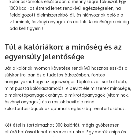
kalóriaszámolás elsősorban a mennyiségre fókuszál. Egy
1000 kcal-os étrend lehet rendkívül egészségtelen, ha
feldolgozott élelmiszerekből áll, és hiányoznak belőle a
vitaminok, ásványi anyagok és rostok. A minőségre mindig
oda kell figyelni!
Túl a kalóriákon: a minőség és az
egyensúly jelentősége
Bár a kalóriák nyomon követése rendkívül hasznos eszköz a
súlykontrollban és a tudatos étkezésben, fontos
hangsúlyozni, hogy az egészséges táplálkozás sokkal több,
mint puszta kalóriaszámolás. A bevitt élelmiszerek minősége,
a makrotápanyagok aránya, a mikrotápanyagok (vitaminok,
ásványi anyagok) és a rostok bevitele mind
kulcsfontosságúak az optimális egészség fenntartásához.
Két étel is tartalmazhat 300 kalóriát, mégis gyökeresen
eltérő hatással lehet a szervezetünkre. Egy marék chips és