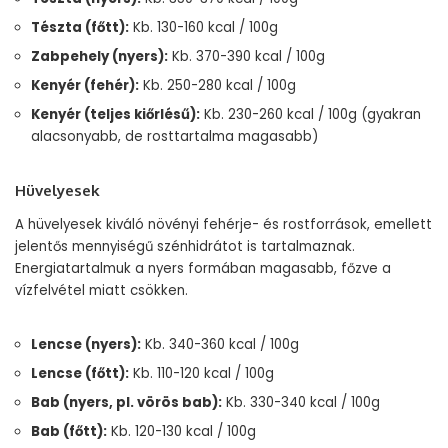
Tészta (főtt):
Kb. 130-160 kcal / 100g
Zabpehely (nyers):
Kb. 370-390 kcal / 100g
Kenyér (fehér):
Kb. 250-280 kcal / 100g
Kenyér (teljes kiőrlésű):
Kb. 230-260 kcal / 100g (gyakran
alacsonyabb, de rosttartalma magasabb)
Hüvelyesek
A hüvelyesek kiváló növényi fehérje- és rostforrások, emellett
jelentős mennyiségű szénhidrátot is tartalmaznak.
Energiatartalmuk a nyers formában magasabb, főzve a
vízfelvétel miatt csökken.
Lencse (nyers):
Kb. 340-360 kcal / 100g
Lencse (főtt):
Kb. 110-120 kcal / 100g
Bab (nyers, pl. vörös bab):
Kb. 330-340 kcal / 100g
Bab (főtt):
Kb. 120-130 kcal / 100g