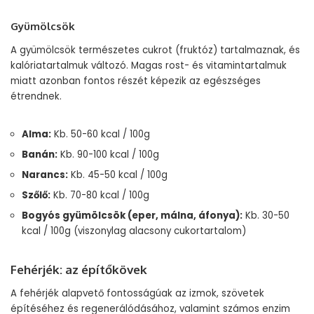
Gyümölcsök
A gyümölcsök természetes cukrot (fruktóz) tartalmaznak, és
kalóriatartalmuk változó. Magas rost- és vitamintartalmuk
miatt azonban fontos részét képezik az egészséges
étrendnek.
Alma:
Kb. 50-60 kcal / 100g
Banán:
Kb. 90-100 kcal / 100g
Narancs:
Kb. 45-50 kcal / 100g
Szőlő:
Kb. 70-80 kcal / 100g
Bogyós gyümölcsök (eper, málna, áfonya):
Kb. 30-50
kcal / 100g (viszonylag alacsony cukortartalom)
Fehérjék: az építőkövek
A fehérjék alapvető fontosságúak az izmok, szövetek
építéséhez és regenerálódásához, valamint számos enzim