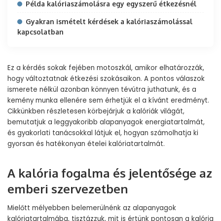
Példa kalóriaszámolásra egy egyszerű étkezésnél
Gyakran ismételt kérdések a kalóriaszámolással
kapcsolatban
Ez a kérdés sokak fejében motoszkál, amikor elhatározzák,
hogy változtatnak étkezési szokásaikon. A pontos válaszok
ismerete nélkül azonban könnyen tévútra juthatunk, és a
kemény munka ellenére sem érhetjük el a kívánt eredményt.
Cikkünkben részletesen körbejárjuk a kalóriák világát,
bemutatjuk a leggyakoribb alapanyagok energiatartalmát,
és gyakorlati tanácsokkal látjuk el, hogyan számolhatja ki
gyorsan és hatékonyan ételei kalóriatartalmát.
A kalória fogalma és jelentősége az
emberi szervezetben
Mielőtt mélyebben belemerülnénk az alapanyagok
kalóriatartalmába, tisztázzuk, mit is értünk pontosan a kalória