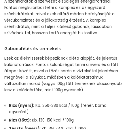
A szénhidrátok a szervezet elsődleges energiaforrásai.
Fontos megkülönböztetni a komplex és az egyszerű
szénhidrátokat, mivel ezek eltérő módon befolyásolják a
vércukorszintet és a jóllakottság érzését. A komplex
szénhidrátok, mint a teljes kiőrlésű gabonák, lassabban
szívódnak fel, hosszan tartó energiát biztosítva.
Gabonafélék és termékeik
Ezek az élelmiszerek képezik sok diéta alapját, és jelentős
kalóriaforrások. Fontos különbséget tenni a nyers és a főtt
állapot között, mivel a főzés során a vízfelvétel jelentősen
megnöveli a súlyukat, miközben a kalóriatartalmuk
változatlan marad (vagyis 100g főtt terméknek alacsonyabb
lesz a kalóriaértéke, mint 100g nyersnek).
Rizs (nyers):
Kb. 350-380 kcal / 100g (fehér, barna
egyaránt)
Rizs (főtt):
Kb. 130-150 kcal / 100g
Tészta (nyers):
Kb. 350-370 kcal / 100g