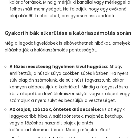
kalóriaforrások. Mindig mérjük ki kanállal vagy mérleggel a
felhasznált mennyiséget. Ne feledjük, hogy egy evőkanál
olaj akár 90 kcal is lehet, ami gyorsan összeadódik.
Gyakori hibák elkerülése a kalóriaszámolás során
Még a legodafigyelőbbek is elkövethetnek hibákat, amelyek
alááshatják a kalóriaszámolás pontosságát.
A főzési veszteség figyelmen kívül hagyása:
Ahogy
említettük, a húsok súlya csökken sütés közben. Ha nyers
súly alapján számolunk, de sült húst fogyasztunk, akkor
könnyen alábecsüljük a kalóriákat. Mindig a fogyasztásra
kész állapotban lévő élelmiszer súlyát vegyük alapul, vagy
számoljuk a nyers súlyt és becsüljük a veszteséget.
Az olajok, szószok, öntetek alábecslése:
Ez az egyik
leggyakoribb hiba. A salátaöntetek, majonéz, ketchup,
vagy a főzéshez használt olajok jelentős
kalóriatartalommal bírnak. Mindig mérjük ki őket!