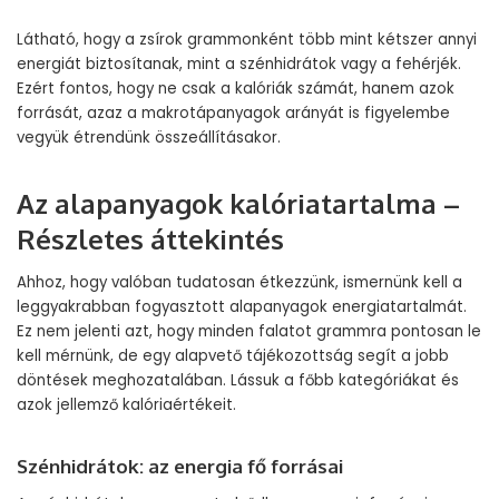
Látható, hogy a zsírok grammonként több mint kétszer annyi
energiát biztosítanak, mint a szénhidrátok vagy a fehérjék.
Ezért fontos, hogy ne csak a kalóriák számát, hanem azok
forrását, azaz a makrotápanyagok arányát is figyelembe
vegyük étrendünk összeállításakor.
Az alapanyagok kalóriatartalma –
Részletes áttekintés
Ahhoz, hogy valóban tudatosan étkezzünk, ismernünk kell a
leggyakrabban fogyasztott alapanyagok energiatartalmát.
Ez nem jelenti azt, hogy minden falatot grammra pontosan le
kell mérnünk, de egy alapvető tájékozottság segít a jobb
döntések meghozatalában. Lássuk a főbb kategóriákat és
azok jellemző kalóriaértékeit.
Szénhidrátok: az energia fő forrásai