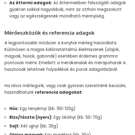
Az éttermi adagok:
Az éttermekben felszolgált adagok
gyakran sokkal nagyobbak, mint az otthon megszokott
vagy az egészségesnek mondható mennyiség.
Mérőeszközök és referencia adagok
A legpontosabb módszer a konyhai mérleg használata.
Különösen a magas kalóriatartalmú élelmiszerek (olajok,
magvak, húsok, gabonák) esetében érdemes grammra
pontosan mérni. Emellett a mérőkanalak és mérőpoharak is
hasznosak lehetnek folyadékok és porok adagolásánál.
Ha nincs mérlegünk, vagy csak gyorsan szeretnénk becsülni,
használhatunk
referencia adagokat
:
Hús:
Egy tenyérnyi (kb. 100-120g)
Rizs/tészta (nyers):
Egy ökölnyi (kb. 50-70g)
Sajt:
Két ujjnyi (kb. 30g)
Olajos magvak:
Egy maréknyi (kb. 30g)