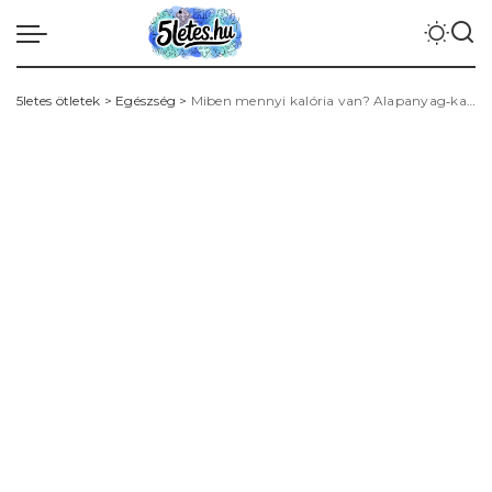
5letes ötletek
>
Egészség
>
Miben mennyi kalória van? Alapanyag‑kalóriák, adagolás és kalóriaszámolás gyorsan