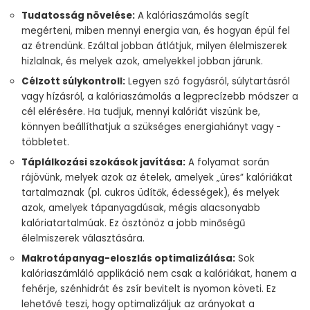
Tudatosság növelése:
A kalóriaszámolás segít
megérteni, miben mennyi energia van, és hogyan épül fel
az étrendünk. Ezáltal jobban átlátjuk, milyen élelmiszerek
hizlalnak, és melyek azok, amelyekkel jobban járunk.
Célzott súlykontroll:
Legyen szó fogyásról, súlytartásról
vagy hízásról, a kalóriaszámolás a legprecízebb módszer a
cél elérésére. Ha tudjuk, mennyi kalóriát viszünk be,
könnyen beállíthatjuk a szükséges energiahiányt vagy -
többletet.
Táplálkozási szokások javítása:
A folyamat során
rájövünk, melyek azok az ételek, amelyek „üres” kalóriákat
tartalmaznak (pl. cukros üdítők, édességek), és melyek
azok, amelyek tápanyagdúsak, mégis alacsonyabb
kalóriatartalmúak. Ez ösztönöz a jobb minőségű
élelmiszerek választására.
Makrotápanyag-eloszlás optimalizálása:
Sok
kalóriaszámláló applikáció nem csak a kalóriákat, hanem a
fehérje, szénhidrát és zsír bevitelt is nyomon követi. Ez
lehetővé teszi, hogy optimalizáljuk az arányokat a