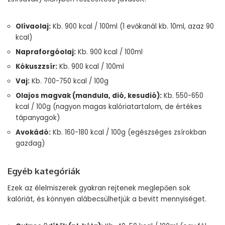
Olívaolaj:
Kb. 900 kcal / 100ml (1 evőkanál kb. 10ml, azaz 90
kcal)
Napraforgóolaj:
Kb. 900 kcal / 100ml
Kókuszzsír:
Kb. 900 kcal / 100ml
Vaj:
Kb. 700-750 kcal / 100g
Olajos magvak (mandula, dió, kesudió):
Kb. 550-650
kcal / 100g (nagyon magas kalóriatartalom, de értékes
tápanyagok)
Avokádó:
Kb. 160-180 kcal / 100g (egészséges zsírokban
gazdag)
Egyéb kategóriák
Ezek az élelmiszerek gyakran rejtenek meglepően sok
kalóriát, és könnyen alábecsülhetjük a bevitt mennyiséget.