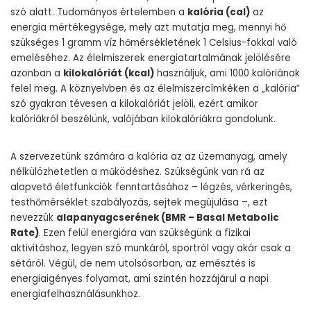
szó alatt. Tudományos értelemben a
kalória (cal)
az
energia mértékegysége, mely azt mutatja meg, mennyi hő
szükséges 1 gramm víz hőmérsékletének 1 Celsius-fokkal való
emeléséhez. Az élelmiszerek energiatartalmának jelölésére
azonban a
kilokalóriát (kcal)
használjuk, ami 1000 kalóriának
felel meg. A köznyelvben és az élelmiszercímkéken a „kalória”
szó gyakran tévesen a kilokalóriát jelöli, ezért amikor
kalóriákról beszélünk, valójában kilokalóriákra gondolunk.
A szervezetünk számára a kalória az az üzemanyag, amely
nélkülözhetetlen a működéshez. Szükségünk van rá az
alapvető életfunkciók fenntartásához – légzés, vérkeringés,
testhőmérséklet szabályozás, sejtek megújulása –, ezt
nevezzük
alapanyagcserének (BMR – Basal Metabolic
Rate)
. Ezen felül energiára van szükségünk a fizikai
aktivitáshoz, legyen szó munkáról, sportról vagy akár csak a
sétáról. Végül, de nem utolsósorban, az emésztés is
energiaigényes folyamat, ami szintén hozzájárul a napi
energiafelhasználásunkhoz.