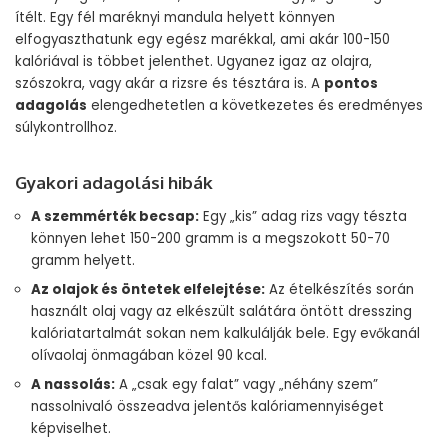
ítélt. Egy fél maréknyi mandula helyett könnyen
elfogyaszthatunk egy egész marékkal, ami akár 100-150
kalóriával is többet jelenthet. Ugyanez igaz az olajra,
szószokra, vagy akár a rizsre és tésztára is. A
pontos
adagolás
elengedhetetlen a következetes és eredményes
súlykontrollhoz.
Gyakori adagolási hibák
A szemmérték becsap:
Egy „kis” adag rizs vagy tészta
könnyen lehet 150-200 gramm is a megszokott 50-70
gramm helyett.
Az olajok és öntetek elfelejtése:
Az ételkészítés során
használt olaj vagy az elkészült salátára öntött dresszing
kalóriatartalmát sokan nem kalkulálják bele. Egy evőkanál
olívaolaj önmagában közel 90 kcal.
A nassolás:
A „csak egy falat” vagy „néhány szem”
nassolnivaló összeadva jelentős kalóriamennyiséget
képviselhet.