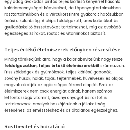
egy adag avokádós pirítós teljes kiőrlésű kenyérrel hasonló
kalóriamennyiséget képviselhet, de tápanyagtartalmukban,
rosttartalmukban és a vércukorszintre gyakorolt hatásukban
óriási a különbség. A chips feldolgozott, üres kalóriákat és
gyulladáskeltő összetevőket tartalmazhat, míg az avokádó
egészséges zsírokat, rostot és vitaminokat biztosít.
Teljes értékű élelmiszerek előnyben részesítése
Mindig törekedjünk arra, hogy a kalóriabevitelünk nagy része
feldolgozatlan, teljes értékű élelmiszerekből
származzon.
Friss zöldségek és gyümölcsök, teljes kiőrlésű gabonák,
sovány húsok, halak, tojás, tejtermékek, hüvelyesek és olajos
magvak alkotják az egészséges étrend alapját. Ezek az
élelmiszerek nem csak energiát adnak, hanem számos
létfontosságú vitamint, ásványi anyagot és rostot is
tartalmaznak, amelyek hozzájárulnak a jóllakottság
érzéséhez, az emésztéshez és az általános egészséghez.
Rostbevitel és hidratáció