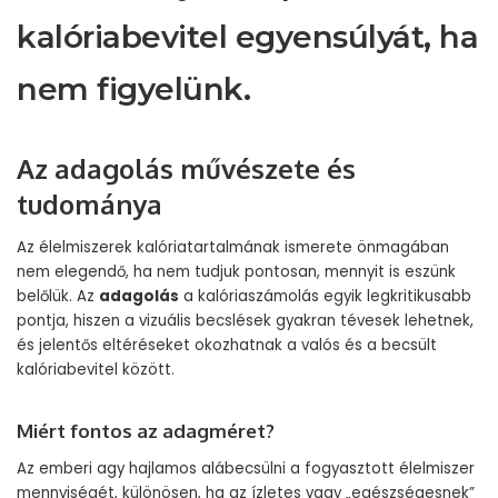
kalóriabevitel egyensúlyát, ha
nem figyelünk.
Az adagolás művészete és
tudománya
Az élelmiszerek kalóriatartalmának ismerete önmagában
nem elegendő, ha nem tudjuk pontosan, mennyit is eszünk
belőlük. Az
adagolás
a kalóriaszámolás egyik legkritikusabb
pontja, hiszen a vizuális becslések gyakran tévesek lehetnek,
és jelentős eltéréseket okozhatnak a valós és a becsült
kalóriabevitel között.
Miért fontos az adagméret?
Az emberi agy hajlamos alábecsülni a fogyasztott élelmiszer
mennyiségét, különösen, ha az ízletes vagy „egészségesnek”