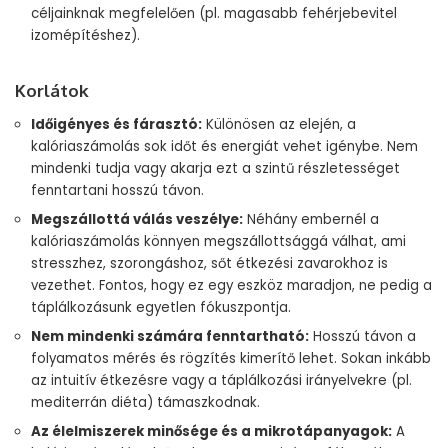
céljainknak megfelelően (pl. magasabb fehérjebevitel
izomépítéshez).
Korlátok
Időigényes és fárasztó:
Különösen az elején, a
kalóriaszámolás sok időt és energiát vehet igénybe. Nem
mindenki tudja vagy akarja ezt a szintű részletességet
fenntartani hosszú távon.
Megszállottá válás veszélye:
Néhány embernél a
kalóriaszámolás könnyen megszállottsággá válhat, ami
stresszhez, szorongáshoz, sőt étkezési zavarokhoz is
vezethet. Fontos, hogy ez egy eszköz maradjon, ne pedig a
táplálkozásunk egyetlen fókuszpontja.
Nem mindenki számára fenntartható:
Hosszú távon a
folyamatos mérés és rögzítés kimerítő lehet. Sokan inkább
az intuitív étkezésre vagy a táplálkozási irányelvekre (pl.
mediterrán diéta) támaszkodnak.
Az élelmiszerek minősége és a mikrotápanyagok:
A