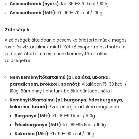
Csicseriborsó (nyers):
Kb. 360-370 kcal / 100g
Csicseriborsó (főtt):
Kb. 160-170 kcal / 100g
Zöldségek
A zöldségek általában alacsony kalóriatartalmúak, magas
rost- és víztartalmuk miatt. Két fő csoportra oszthatók: a
keményítőtartalmú és a nem keményítőtartalmú
zöldségekre.
Nem keményítőtartalmú (pl. saláta, uborka,
paradicsom, brokkoli, spenót):
Általában 15-30 kcal /
100g. Bármennyit ehetünk belőlük bűntudat nélkül.
Keményítőtartalmú (pl. burgonya, édesburgonya,
kukorica, borsó):
Ezek energiatartalma magasabb.
Burgonya (főtt):
Kb. 80-90 kcal / 100g
Édesburgonya (főtt):
Kb. 85-95 kcal / 100g
Kukorica (főtt):
Kb. 90-100 kcal / 100g