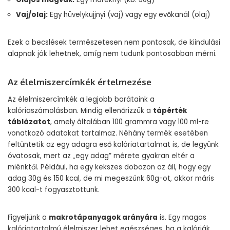
Vaj/olaj:
Egy hüvelykujjnyi (vaj) vagy egy evőkanál (olaj)
Ezek a becslések természetesen nem pontosak, de kiindulási
alapnak jók lehetnek, amíg nem tudunk pontosabban mérni.
Az élelmiszercímkék értelmezése
Az élelmiszercímkék a legjobb barátaink a
kalóriaszámolásban. Mindig ellenőrizzük a
tápérték
táblázatot
, amely általában 100 grammra vagy 100 ml-re
vonatkozó adatokat tartalmaz. Néhány termék esetében
feltüntetik az egy adagra eső kalóriatartalmat is, de legyünk
óvatosak, mert az „egy adag” mérete gyakran eltér a
miénktől. Például, ha egy kekszes dobozon az áll, hogy egy
adag 30g és 150 kcal, de mi megeszünk 60g-ot, akkor máris
300 kcal-t fogyasztottunk.
Figyeljünk a
makrotápanyagok arányára
is. Egy magas
kalóriatartalmú élelmiszer lehet egészséges, ha a kalóriák