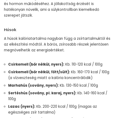
és hormon működéséhez. A jóllakottság érzését is
hatékonyan növelik, ami a súlykontrollban kiemelkedő
szerepet játszik.
Húsok
A húsok kalóriatartalma nagyban függ a zsírtartalmuktól és
az elkészítési módtól. A bőrös, zsírosabb részek jelentősen
megnövelhetik az energiaértéket.
Csirkemell (bőr nélkül, nyers):
Kb. 110-120 kcal / 100g
Csirkemell (bőr nélkül, főtt/sült):
Kb. 160-170 kcal / 100g
(a vízveszteség miatt a kalória koncentrálódik)
Marhahús (sovány, nyers):
Kb. 130-150 kcal / 100g
Sertéshús (sovány, pl. karaj, nyers):
Kb. 140-160 kcal /
100g
Lazac (nyers):
Kb. 200-220 kcal / 100g (magas az
egészséges zsír tartalma)