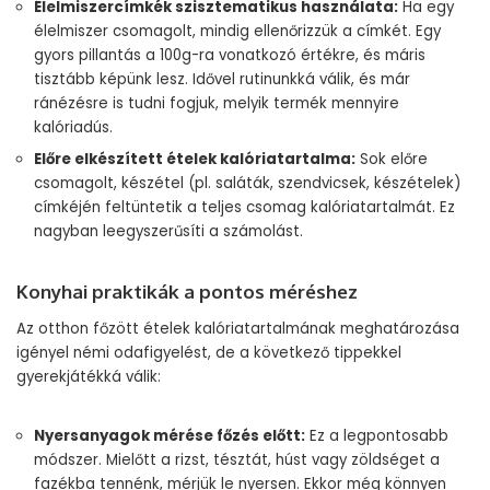
Élelmiszercímkék szisztematikus használata:
Ha egy
élelmiszer csomagolt, mindig ellenőrizzük a címkét. Egy
gyors pillantás a 100g-ra vonatkozó értékre, és máris
tisztább képünk lesz. Idővel rutinunkká válik, és már
ránézésre is tudni fogjuk, melyik termék mennyire
kalóriadús.
Előre elkészített ételek kalóriatartalma:
Sok előre
csomagolt, készétel (pl. saláták, szendvicsek, készételek)
címkéjén feltüntetik a teljes csomag kalóriatartalmát. Ez
nagyban leegyszerűsíti a számolást.
Konyhai praktikák a pontos méréshez
Az otthon főzött ételek kalóriatartalmának meghatározása
igényel némi odafigyelést, de a következő tippekkel
gyerekjátékká válik:
Nyersanyagok mérése főzés előtt:
Ez a legpontosabb
módszer. Mielőtt a rizst, tésztát, húst vagy zöldséget a
fazékba tennénk, mérjük le nyersen. Ekkor még könnyen