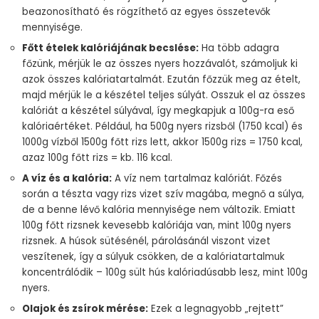
beazonosítható és rögzíthető az egyes összetevők
mennyisége.
Főtt ételek kalóriájának becslése:
Ha több adagra
főzünk, mérjük le az összes nyers hozzávalót, számoljuk ki
azok összes kalóriatartalmát. Ezután főzzük meg az ételt,
majd mérjük le a készétel teljes súlyát. Osszuk el az összes
kalóriát a készétel súlyával, így megkapjuk a 100g-ra eső
kalóriaértéket. Például, ha 500g nyers rizsből (1750 kcal) és
1000g vízből 1500g főtt rizs lett, akkor 1500g rizs = 1750 kcal,
azaz 100g főtt rizs = kb. 116 kcal.
A víz és a kalória:
A víz nem tartalmaz kalóriát. Főzés
során a tészta vagy rizs vizet szív magába, megnő a súlya,
de a benne lévő kalória mennyisége nem változik. Emiatt
100g főtt rizsnek kevesebb kalóriája van, mint 100g nyers
rizsnek. A húsok sütésénél, párolásánál viszont vizet
veszítenek, így a súlyuk csökken, de a kalóriatartalmuk
koncentrálódik – 100g sült hús kalóriadúsabb lesz, mint 100g
nyers.
Olajok és zsírok mérése:
Ezek a legnagyobb „rejtett”