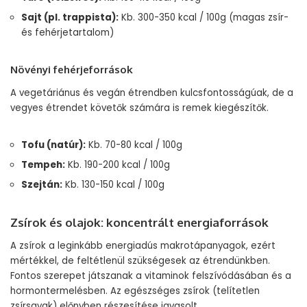
Sajt (pl. trappista):
Kb. 300-350 kcal / 100g (magas zsír-
és fehérjetartalom)
Növényi fehérjeforrások
A vegetáriánus és vegán étrendben kulcsfontosságúak, de a
vegyes étrendet követők számára is remek kiegészítők.
Tofu (natúr):
Kb. 70-80 kcal / 100g
Tempeh:
Kb. 190-200 kcal / 100g
Szejtán:
Kb. 130-150 kcal / 100g
Zsírok és olajok: koncentrált energiaforrások
A zsírok a leginkább energiadús makrotápanyagok, ezért
mértékkel, de feltétlenül szükségesek az étrendünkben.
Fontos szerepet játszanak a vitaminok felszívódásában és a
hormontermelésben. Az egészséges zsírok (telítetlen
zsírsavak) előnyben részesítése javasolt.