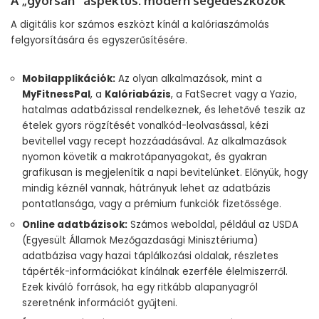
A „gyorsan” aspektus: modern segédeszközök
A digitális kor számos eszközt kínál a kalóriaszámolás
felgyorsítására és egyszerűsítésére.
Mobilapplikációk:
Az olyan alkalmazások, mint a
MyFitnessPal
, a
Kalóriabázis
, a FatSecret vagy a Yazio,
hatalmas adatbázissal rendelkeznek, és lehetővé teszik az
ételek gyors rögzítését vonalkód-leolvasással, kézi
bevitellel vagy recept hozzáadásával. Az alkalmazások
nyomon követik a makrotápanyagokat, és gyakran
grafikusan is megjelenítik a napi bevitelünket. Előnyük, hogy
mindig kéznél vannak, hátrányuk lehet az adatbázis
pontatlansága, vagy a prémium funkciók fizetőssége.
Online adatbázisok:
Számos weboldal, például az USDA
(Egyesült Államok Mezőgazdasági Minisztériuma)
adatbázisa vagy hazai táplálkozási oldalak, részletes
tápérték-információkat kínálnak ezerféle élelmiszerről.
Ezek kiváló források, ha egy ritkább alapanyagról
szeretnénk információt gyűjteni.