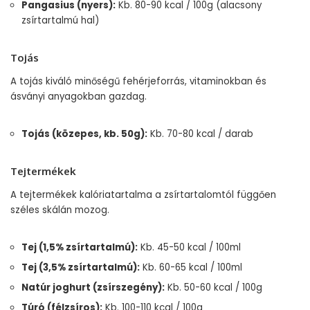
Pangasius (nyers):
Kb. 80-90 kcal / 100g (alacsony
zsírtartalmú hal)
Tojás
A tojás kiváló minőségű fehérjeforrás, vitaminokban és
ásványi anyagokban gazdag.
Tojás (közepes, kb. 50g):
Kb. 70-80 kcal / darab
Tejtermékek
A tejtermékek kalóriatartalma a zsírtartalomtól függően
széles skálán mozog.
Tej (1,5% zsírtartalmú):
Kb. 45-50 kcal / 100ml
Tej (3,5% zsírtartalmú):
Kb. 60-65 kcal / 100ml
Natúr joghurt (zsírszegény):
Kb. 50-60 kcal / 100g
Túró (félzsíros):
Kb. 100-110 kcal / 100g