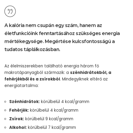
A kalória nem csupán egy szám, hanem az
életfunkcióink fenntartásához szükséges energia
mértékegysége. Megértése kulcsfontosságú a
tudatos táplálkozásban.
Az élelmiszerekben található energia három fő
makrotápanyagból származik: a
szénhidrátokból, a
fehérjékből és a zsírokból
. Mindegyiknek eltérő az
energiatartalma:
Szénhidrátok:
körülbelül 4 kcal/gramm
Fehérjék:
körülbelül 4 kcal/gramm
Zsírok:
körülbelül 9 kcal/gramm
Alkohol:
körülbelül 7 kcal/gramm