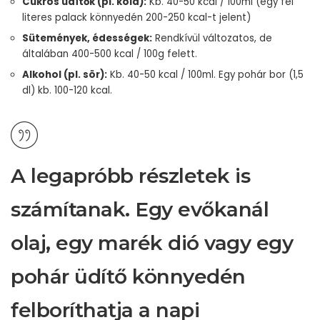
Cukros üdítők (pl. kóla):
Kb. 40-50 kcal / 100ml (egy fél
literes palack könnyedén 200-250 kcal-t jelent)
Sütemények, édességek:
Rendkívül változatos, de
általában 400-500 kcal / 100g felett.
Alkohol (pl. sör):
Kb. 40-50 kcal / 100ml. Egy pohár bor (1,5
dl) kb. 100-120 kcal.
A legapróbb részletek is
számítanak. Egy evőkanál
olaj, egy marék dió vagy egy
pohár üdítő könnyedén
felboríthatja a napi