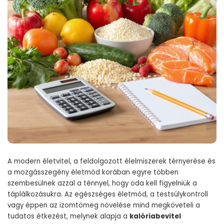
A modern életvitel, a feldolgozott élelmiszerek térnyerése és
a mozgásszegény életmód korában egyre többen
szembesülnek azzal a ténnyel, hogy oda kell figyelniük a
táplálkozásukra. Az egészséges életmód, a testsúlykontroll
vagy éppen az izomtömeg növelése mind megköveteli a
tudatos étkezést, melynek alapja a
kalóriabevitel