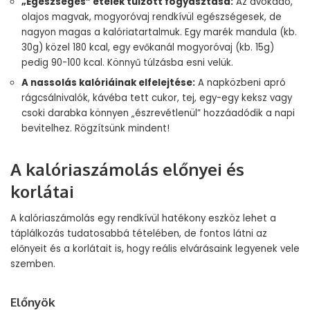
„Egészséges” ételek túlzott fogyasztása:
Az avokádó,
olajos magvak, mogyoróvaj rendkívül egészségesek, de
nagyon magas a kalóriatartalmuk. Egy marék mandula (kb.
30g) közel 180 kcal, egy evőkanál mogyoróvaj (kb. 15g)
pedig 90-100 kcal. Könnyű túlzásba esni velük.
A nassolás kalóriáinak elfelejtése:
A napközbeni apró
rágcsálnivalók, kávéba tett cukor, tej, egy-egy keksz vagy
csoki darabka könnyen „észrevétlenül” hozzáadódik a napi
bevitelhez. Rögzítsünk mindent!
A kalóriaszámolás előnyei és
korlátai
A kalóriaszámolás egy rendkívül hatékony eszköz lehet a
táplálkozás tudatosabbá tételében, de fontos látni az
előnyeit és a korlátait is, hogy reális elvárásaink legyenek vele
szemben.
Előnyök