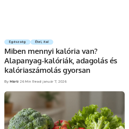
Egészség
Étel, ital
Miben mennyi kalória van?
Alapanyag‑kalóriák, adagolás és
kalóriaszámolás gyorsan
By
Márti
26 Min Read
január 7, 2026
Posted
by