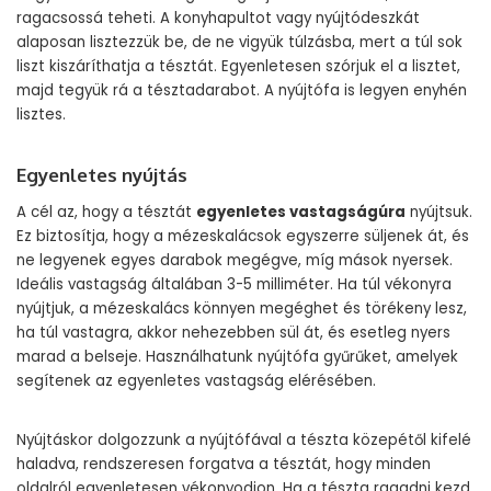
ragacsossá teheti. A konyhapultot vagy nyújtódeszkát
alaposan lisztezzük be, de ne vigyük túlzásba, mert a túl sok
liszt kiszáríthatja a tésztát. Egyenletesen szórjuk el a lisztet,
majd tegyük rá a tésztadarabot. A nyújtófa is legyen enyhén
lisztes.
Egyenletes nyújtás
A cél az, hogy a tésztát
egyenletes vastagságúra
nyújtsuk.
Ez biztosítja, hogy a mézeskalácsok egyszerre süljenek át, és
ne legyenek egyes darabok megégve, míg mások nyersek.
Ideális vastagság általában 3-5 milliméter. Ha túl vékonyra
nyújtjuk, a mézeskalács könnyen megéghet és törékeny lesz,
ha túl vastagra, akkor nehezebben sül át, és esetleg nyers
marad a belseje. Használhatunk nyújtófa gyűrűket, amelyek
segítenek az egyenletes vastagság elérésében.
Nyújtáskor dolgozzunk a nyújtófával a tészta közepétől kifelé
haladva, rendszeresen forgatva a tésztát, hogy minden
oldalról egyenletesen vékonyodjon. Ha a tészta ragadni kezd,