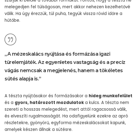
szúrjuk ki belőle a további formákat. Fontos, hogy a tészta ne
melegedjen fel túlságosan, mert akkor nehezen kezelhetővé
válik. Ha úgy érezzük, túl puha, tegyük vissza rövid időre a
hűtőbe.
„A mézeskalács nyújtása és formázása igazi
türelemjáték. Az egyenletes vastagság és a precíz
vágás nemcsak a megjelenés, hanem a tökéletes
sütés alapja is.”
A tészta nyújtásakor és formázásakor a
hideg munkafelület
és a
gyors, határozott mozdulatok
a kulcs. A tészta nem
szereti a hosszas melegedést, mert attól ragacsossá válik,
és elveszíti rugalmasságát. Ha odafigyelünk ezekre az apró
részletekre, gyönyörű, egyforma mézeskalácsokat kapunk,
amelyek készen állnak a sütésre.