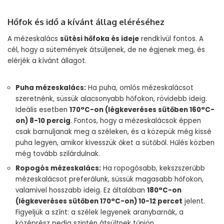
Hőfok és idő a kívánt állag eléréséhez
A mézeskalács
sütési hőfoka és ideje
rendkívül fontos. A
cél, hogy a sütemények átsüljenek, de ne égjenek meg, és
elérjék a kívánt állagot.
Puha mézeskalács:
Ha puha, omlós mézeskalácsot
szeretnénk, süssük alacsonyabb hőfokon, rövidebb ideig.
Ideális esetben
170°C-on (légkeveréses sütőben 160°C-
on) 8-10 percig
. Fontos, hogy a mézeskalácsok éppen
csak barnuljanak meg a széleken, és a közepük még kissé
puha legyen, amikor kivesszük őket a sütőből. Hűlés közben
még tovább szilárdulnak.
Ropogós mézeskalács:
Ha ropogósabb, kekszszerűbb
mézeskalácsot preferálunk, süssük magasabb hőfokon,
valamivel hosszabb ideig. Ez általában
180°C-on
(légkeveréses sütőben 170°C-on) 10-12 percet
jelent.
Figyeljük a színt: a szélek legyenek aranybarnák, a
középrész pedig szintén átsültnek tűnjön.