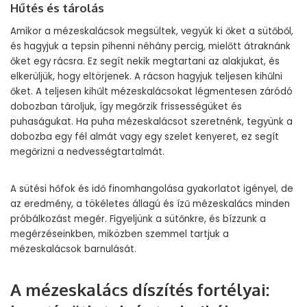
Hűtés és tárolás
Amikor a mézeskalácsok megsültek, vegyük ki őket a sütőből,
és hagyjuk a tepsin pihenni néhány percig, mielőtt átraknánk
őket egy rácsra. Ez segít nekik megtartani az alakjukat, és
elkerüljük, hogy eltörjenek. A rácson hagyjuk teljesen kihűlni
őket. A teljesen kihűlt mézeskalácsokat légmentesen záródó
dobozban tároljuk, így megőrzik frissességüket és
puhaságukat. Ha puha mézeskalácsot szeretnénk, tegyünk a
dobozba egy fél almát vagy egy szelet kenyeret, ez segít
megőrizni a nedvességtartalmát.
A sütési hőfok és idő finomhangolása gyakorlatot igényel, de
az eredmény, a tökéletes állagú és ízű mézeskalács minden
próbálkozást megér. Figyeljünk a sütőnkre, és bízzunk a
megérzéseinkben, miközben szemmel tartjuk a
mézeskalácsok barnulását.
A mézeskalács díszítés fortélyai: