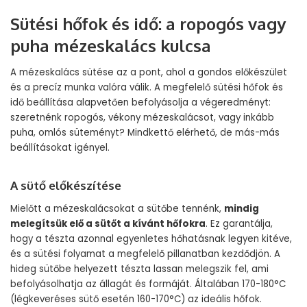
Sütési hőfok és idő: a ropogós vagy
puha mézeskalács kulcsa
A mézeskalács sütése az a pont, ahol a gondos előkészület
és a precíz munka valóra válik. A megfelelő sütési hőfok és
idő beállítása alapvetően befolyásolja a végeredményt:
szeretnénk ropogós, vékony mézeskalácsot, vagy inkább
puha, omlós süteményt? Mindkettő elérhető, de más-más
beállításokat igényel.
A sütő előkészítése
Mielőtt a mézeskalácsokat a sütőbe tennénk,
mindig
melegítsük elő a sütőt a kívánt hőfokra
. Ez garantálja,
hogy a tészta azonnal egyenletes hőhatásnak legyen kitéve,
és a sütési folyamat a megfelelő pillanatban kezdődjön. A
hideg sütőbe helyezett tészta lassan melegszik fel, ami
befolyásolhatja az állagát és formáját. Általában 170-180°C
(légkeveréses sütő esetén 160-170°C) az ideális hőfok.