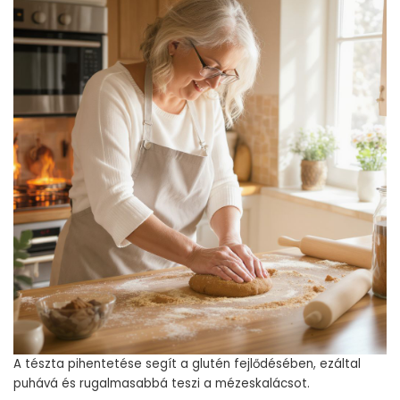
A tészta pihentetése segít a glutén fejlődésében, ezáltal
puhává és rugalmasabbá teszi a mézeskalácsot.