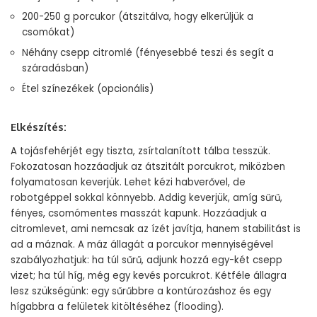
200-250 g porcukor (átszitálva, hogy elkerüljük a
csomókat)
Néhány csepp citromlé (fényesebbé teszi és segít a
száradásban)
Étel színezékek (opcionális)
Elkészítés:
A tojásfehérjét egy tiszta, zsírtalanított tálba tesszük.
Fokozatosan hozzáadjuk az átszitált porcukrot, miközben
folyamatosan keverjük. Lehet kézi habverővel, de
robotgéppel sokkal könnyebb. Addig keverjük, amíg sűrű,
fényes, csomómentes masszát kapunk. Hozzáadjuk a
citromlevet, ami nemcsak az ízét javítja, hanem stabilitást is
ad a máznak. A máz állagát a porcukor mennyiségével
szabályozhatjuk: ha túl sűrű, adjunk hozzá egy-két csepp
vizet; ha túl híg, még egy kevés porcukrot. Kétféle állagra
lesz szükségünk: egy sűrűbbre a kontúrozáshoz és egy
hígabbra a felületek kitöltéséhez (flooding).