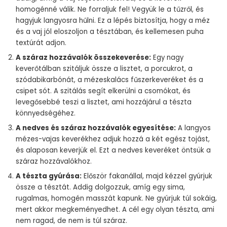
homogénné válik. Ne forraljuk fel! Vegyük le a tűzről, és
hagyjuk langyosra hűlni. Ez a lépés biztosítja, hogy a méz
és a vaj jól eloszoljon a tésztában, és kellemesen puha
textúrát adjon.
A száraz hozzávalók összekeverése:
Egy nagy
keverőtálban szitáljuk össze a lisztet, a porcukrot, a
szódabikarbónát, a mézeskalács fűszerkeveréket és a
csipet sót. A szitálás segít elkerülni a csomókat, és
levegősebbé teszi a lisztet, ami hozzájárul a tészta
könnyedségéhez.
A nedves és száraz hozzávalók egyesítése:
A langyos
mézes-vajas keverékhez adjuk hozzá a két egész tojást,
és alaposan keverjük el. Ezt a nedves keveréket öntsük a
száraz hozzávalókhoz.
A tészta gyúrása:
Először fakanállal, majd kézzel gyúrjuk
össze a tésztát. Addig dolgozzuk, amíg egy sima,
rugalmas, homogén masszát kapunk. Ne gyúrjuk túl sokáig,
mert akkor megkeményedhet. A cél egy olyan tészta, ami
nem ragad, de nem is túl száraz.