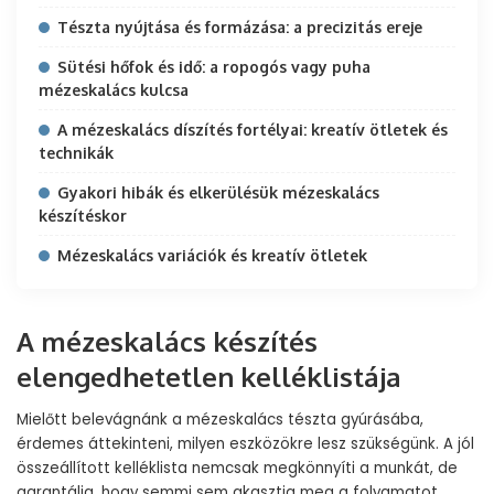
Tészta nyújtása és formázása: a precizitás ereje
Sütési hőfok és idő: a ropogós vagy puha
mézeskalács kulcsa
A mézeskalács díszítés fortélyai: kreatív ötletek és
technikák
Gyakori hibák és elkerülésük mézeskalács
készítéskor
Mézeskalács variációk és kreatív ötletek
A mézeskalács készítés
elengedhetetlen kelléklistája
Mielőtt belevágnánk a mézeskalács tészta gyúrásába,
érdemes áttekinteni, milyen eszközökre lesz szükségünk. A jól
összeállított kelléklista nemcsak megkönnyíti a munkát, de
garantálja, hogy semmi sem akasztja meg a folyamatot,