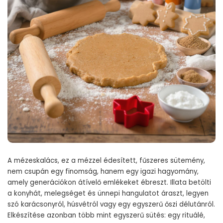
A mézeskalács, ez a mézzel édesített, fűszeres sütemény,
nem csupán egy finomság, hanem egy igazi hagyomány,
amely generációkon átívelő emlékeket ébreszt. Illata betölti
a konyhát, melegséget és ünnepi hangulatot áraszt, legyen
szó karácsonyról, húsvétról vagy egy egyszerű őszi délutánról.
Elkészítése azonban több mint egyszerű sütés: egy rituálé,