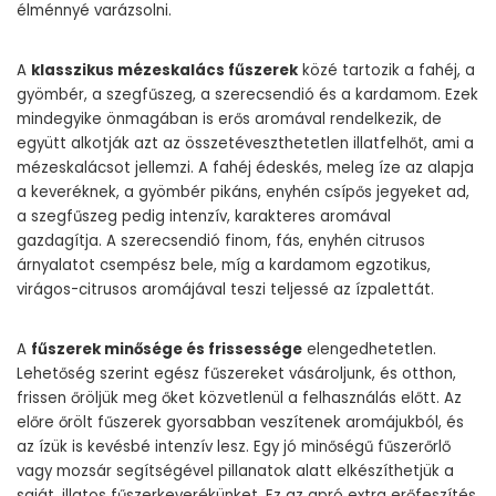
élménnyé varázsolni.
A
klasszikus mézeskalács fűszerek
közé tartozik a fahéj, a
gyömbér, a szegfűszeg, a szerecsendió és a kardamom. Ezek
mindegyike önmagában is erős aromával rendelkezik, de
együtt alkotják azt az összetéveszthetetlen illatfelhőt, ami a
mézeskalácsot jellemzi. A fahéj édeskés, meleg íze az alapja
a keveréknek, a gyömbér pikáns, enyhén csípős jegyeket ad,
a szegfűszeg pedig intenzív, karakteres aromával
gazdagítja. A szerecsendió finom, fás, enyhén citrusos
árnyalatot csempész bele, míg a kardamom egzotikus,
virágos-citrusos aromájával teszi teljessé az ízpalettát.
A
fűszerek minősége és frissessége
elengedhetetlen.
Lehetőség szerint egész fűszereket vásároljunk, és otthon,
frissen őröljük meg őket közvetlenül a felhasználás előtt. Az
előre őrölt fűszerek gyorsabban veszítenek aromájukból, és
az ízük is kevésbé intenzív lesz. Egy jó minőségű fűszerőrlő
vagy mozsár segítségével pillanatok alatt elkészíthetjük a
saját, illatos fűszerkeverékünket. Ez az apró extra erőfeszítés