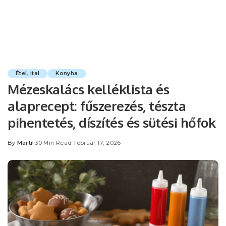
Étel, ital
Konyha
Mézeskalács kelléklista és
alaprecept: fűszerezés, tészta
pihentetés, díszítés és sütési hőfok
By
Márti
30 Min Read
február 17, 2026
Posted
by