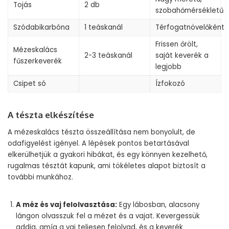
Tojás
2 db
szobahőmérsékletű
Szódabikarbóna
1 teáskanál
Térfogatnövelőként
Frissen őrölt,
Mézeskalács
2-3 teáskanál
saját keverék a
fűszerkeverék
legjobb
Csipet só
Ízfokozó
A tészta elkészítése
A mézeskalács tészta összeállítása nem bonyolult, de
odafigyelést igényel. A lépések pontos betartásával
elkerülhetjük a gyakori hibákat, és egy könnyen kezelhető,
rugalmas tésztát kapunk, ami tökéletes alapot biztosít a
további munkához.
A méz és vaj felolvasztása:
Egy lábosban, alacsony
lángon olvasszuk fel a mézet és a vajat. Kevergessük
addig, amíg a vaj teljesen felolvad, és a keverék