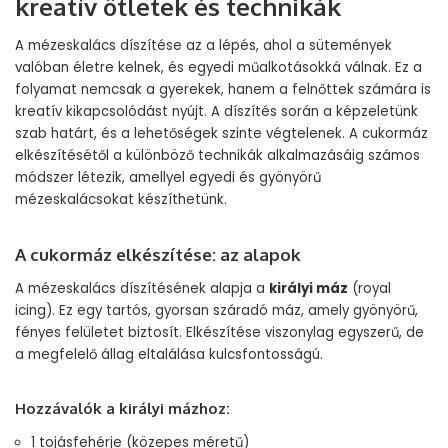
kreatív ötletek és technikák
A mézeskalács díszítése az a lépés, ahol a sütemények
valóban életre kelnek, és egyedi műalkotásokká válnak. Ez a
folyamat nemcsak a gyerekek, hanem a felnőttek számára is
kreatív kikapcsolódást nyújt. A díszítés során a képzeletünk
szab határt, és a lehetőségek szinte végtelenek. A cukormáz
elkészítésétől a különböző technikák alkalmazásáig számos
módszer létezik, amellyel egyedi és gyönyörű
mézeskalácsokat készíthetünk.
A cukormáz elkészítése: az alapok
A mézeskalács díszítésének alapja a
királyi máz
(royal
icing). Ez egy tartós, gyorsan száradó máz, amely gyönyörű,
fényes felületet biztosít. Elkészítése viszonylag egyszerű, de
a megfelelő állag eltalálása kulcsfontosságú.
Hozzávalók a királyi mázhoz:
1 tojásfehérje (közepes méretű)