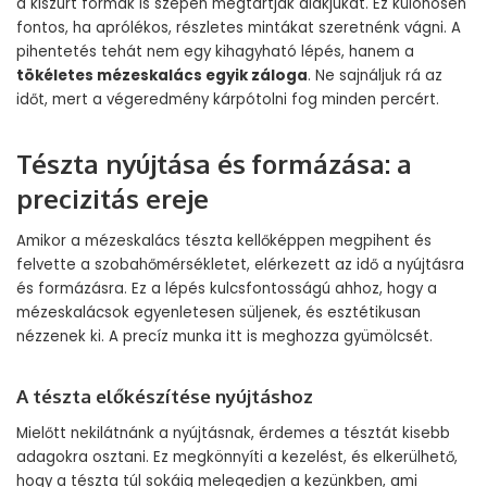
a kiszúrt formák is szépen megtartják alakjukat. Ez különösen
fontos, ha aprólékos, részletes mintákat szeretnénk vágni. A
pihentetés tehát nem egy kihagyható lépés, hanem a
tökéletes mézeskalács egyik záloga
. Ne sajnáljuk rá az
időt, mert a végeredmény kárpótolni fog minden percért.
Tészta nyújtása és formázása: a
precizitás ereje
Amikor a mézeskalács tészta kellőképpen megpihent és
felvette a szobahőmérsékletet, elérkezett az idő a nyújtásra
és formázásra. Ez a lépés kulcsfontosságú ahhoz, hogy a
mézeskalácsok egyenletesen süljenek, és esztétikusan
nézzenek ki. A precíz munka itt is meghozza gyümölcsét.
A tészta előkészítése nyújtáshoz
Mielőtt nekilátnánk a nyújtásnak, érdemes a tésztát kisebb
adagokra osztani. Ez megkönnyíti a kezelést, és elkerülhető,
hogy a tészta túl sokáig melegedjen a kezünkben, ami