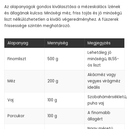
Az alapanyagok gondos kiválasztása a mézeskalács ízének
és állagának kulcsa. Minőségi méz, friss tojás és jó minőségű
liszt nélkülözhetetlen a kiváló végeredményhez. A fűszerek
frissessége szintén meghatározó.
Alapanyag
Mennyiség
Megjegyzés
Lehetőleg jó
Finomliszt
500 g
minőségű, BL55-
ös liszt
Akácméz vagy
Méz
200 g
vegyes virágméz
ideális
Szobahőmérsékletű,
Vaj
100 g
puha vaj
A finomabb
Porcukor
100 g
állagért
Nagy méretű,