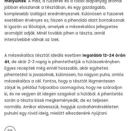
mélyülnek
. A méz, a fűszerek és a többi alapanyag aromái
jobban eloszlanak a tésztában, és egy gazdagabb,
komplexebb ízvilágot eredményeznek. Különösen a fűszerek
esetében érvényes ez, hiszen a pihenőidő alatt bontakoznak
ki igazán az illóolajok, amelyek a mézeskalács jellegzetes
aromáját adják. Minél tovább pihen a tészta, annál
intenzívebbé válnak az ízek.
A mézeskalács tésztát ideális esetben
legalább 12-24 órán
át
, de akár 2-3 napig is pihentethetjük a hűtőszekrényben.
Egyes receptek még ennél hosszabb, akár egyhetes
pihentetést is javasolnak, különösen, ha nagyon puha, omlós
mézeskalács a cél. Fontos, hogy a tésztát légmentesen
zárjuk le, például folpackba csomagolva, hogy ne száradjon
ki, és ne vegyen át idegen szagokat a hűtőből. A pihentetés
során a tészta kissé megkeményedik, de ez teljesen
normális. Amikor elővesszük, hagyjuk szobahőmérsékleten
puhulni egy rövid ideig, mielőtt elkezdenénk nyújtani.