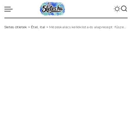
5letes ötletek
>
Étel, ital
>
Mézeskalács kelléklista és alaprecept: fűszerezés, tészta pihentetés, díszítés és sütési hőfok