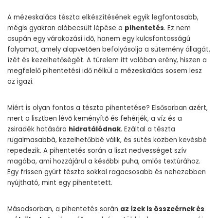
A mézeskalács tészta elkészítésének egyik legfontosabb,
mégis gyakran alábecsült lépése a
pihentetés
. Ez nem
csupán egy várakozási idő, hanem egy kulcsfontosságú
folyamat, amely alapvetően befolyásolja a sütemény állagát,
ízét és kezelhetőségét. A türelem itt valóban erény, hiszen a
megfelelő pihentetési idő nélkül a mézeskalács sosem lesz
az igazi.
Miért is olyan fontos a tészta pihentetése? Elsősorban azért,
mert a lisztben lévő keményítő és fehérjék, a víz és a
zsiradék hatására
hidratálódnak
. Ezáltal a tészta
rugalmasabbá, kezelhetőbbé válik, és sütés közben kevésbé
repedezik. A pihentetés során a liszt nedvességet szív
magába, ami hozzájárul a későbbi puha, omlós textúrához.
Egy frissen gyúrt tészta sokkal ragacsosabb és nehezebben
nyújtható, mint egy pihentetett.
Másodsorban, a pihentetés során
az ízek is összeérnek és