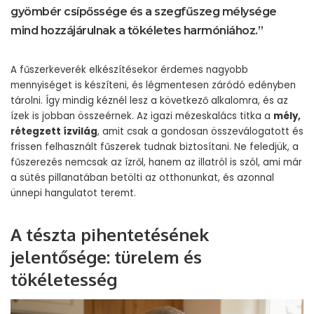
gyömbér csípőssége és a szegfűszeg mélysége
mind hozzájárulnak a tökéletes harmóniához.”
A fűszerkeverék elkészítésekor érdemes nagyobb
mennyiséget is készíteni, és légmentesen záródó edényben
tárolni. Így mindig kéznél lesz a következő alkalomra, és az
ízek is jobban összeérnek. Az igazi mézeskalács titka a
mély,
rétegzett ízvilág
, amit csak a gondosan összeválogatott és
frissen felhasznált fűszerek tudnak biztosítani. Ne feledjük, a
fűszerezés nemcsak az ízről, hanem az illatról is szól, ami már
a sütés pillanatában betölti az otthonunkat, és azonnal
ünnepi hangulatot teremt.
A tészta pihentetésének
jelentősége: türelem és
tökéletesség