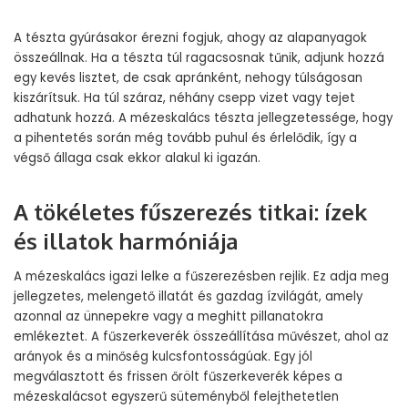
A tészta gyúrásakor érezni fogjuk, ahogy az alapanyagok
összeállnak. Ha a tészta túl ragacsosnak tűnik, adjunk hozzá
egy kevés lisztet, de csak apránként, nehogy túlságosan
kiszárítsuk. Ha túl száraz, néhány csepp vizet vagy tejet
adhatunk hozzá. A mézeskalács tészta jellegzetessége, hogy
a pihentetés során még tovább puhul és érlelődik, így a
végső állaga csak ekkor alakul ki igazán.
A tökéletes fűszerezés titkai: ízek
és illatok harmóniája
A mézeskalács igazi lelke a fűszerezésben rejlik. Ez adja meg
jellegzetes, melengető illatát és gazdag ízvilágát, amely
azonnal az ünnepekre vagy a meghitt pillanatokra
emlékeztet. A fűszerkeverék összeállítása művészet, ahol az
arányok és a minőség kulcsfontosságúak. Egy jól
megválasztott és frissen őrölt fűszerkeverék képes a
mézeskalácsot egyszerű süteményből felejthetetlen