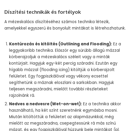
Díszítési technikák és fortélyok
A mézeskalács díszítéséhez számos technika létezik,
amelyekkel egyszerű és bonyolult mintákat is létrehozhatunk.
Kontúrozás és kitöltés (Outlining and Flooding):
Ez a
leggyakoribb technika. Először egy sűrűbb állagú mázzal
körberajzoljuk a mézeskalács széleit vagy a minták
kontúrjait. Hagyjuk egy-két percig száradni. Ezután egy
hígabb mázzal (flooding icing) kitöltjük a körberajzolt
felületet. Egy fogpiszkálóval vagy vékony ecsettel
segíthetünk a máznak eloszlani a sarkokban. Hagyjuk
teljesen megszáradni, mielőtt további részleteket
rajzolnánk rá.
Nedves a nedvesre (Wet-on-wet):
Ez a technika akkor
használható, ha két színt szeretnénk egymásba mosni.
Miután kitöltöttük a felületet az alapmázunkkal, még
mielőtt az megszáradna, csepegtessünk rá más színű
mázat, és egy fogpiszkálóval húzzunk bele mintákat (pl.