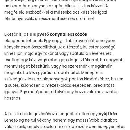
amikor már a konyha közepén állunk, lisztes kézzel. A
megfelelő eszközökkel a mézeskalács készítés igazi
élménnyé válik, stresszmentesen és örömmel.
Először is, az
alapvető konyhai eszközök
elengedhetetlenek. Egy nagy, stabil keverőtál, amelyben
kényelmesen összeállíthatjuk a tésztát, kulcsfontosságú.
Ehhez jön majd egy fakanál vagy spatula a keveréshez,
esetleg egy kézi vagy robotgép dagasztókarral, ha nagyobb
mennyiséget készítünk, vagy ha szeretnénk megkímélni
magunkat a kézi gyúrás fáradalmaitól. Mérlegre is
szükségünk lesz az alapanyagok pontos kiméréséhez, hiszen
a sütés, különösen a mézeskalács esetében, precizitást
igényel. Egy mérőpohár a folyékony hozzávalókhoz szintén
hasznos.
A tészta feldolgozásához elengedhetetlen egy
nyújtófa
.
Lehetőleg ne túl vékony, hanem egy masszívabb darabot
válasszunk, amely stabilan fekszik a kezünkben és egyenletes