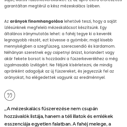
garantáltan megtérül a kész mézeskalács ízében.
Az
arányok finomhangolása
lehetővé teszi, hogy a saját
ízlésünknek megfelelő mézeskalácsot készítsünk. Egy
általános iránymutatás lehet: a fahéj tegye ki a keverék
legnagyobb részét, ezt kövesse a gyömbér, majd kisebb
mennyiségben a szegfűszeg, szerecsendió és kardamom.
Néhányan szeretnek egy csipetnyi ánizst, koriandert vagy
akár fekete borsot is hozzáadni a fűszerkeverékhez a még
izgalmasabb ízvilágért. Ne féljünk kísérletezni, de mindig
apránként adagoljuk az új fűszereket, és jegyezzük fel az
arányokat, ha elégedettek vagyunk az eredménnyel.
„A mézeskalács fűszerezése nem csupán
hozzávalók listája, hanem a téli illatok és emlékek
esszenciája egyetlen falatban. A fahéj melege, a