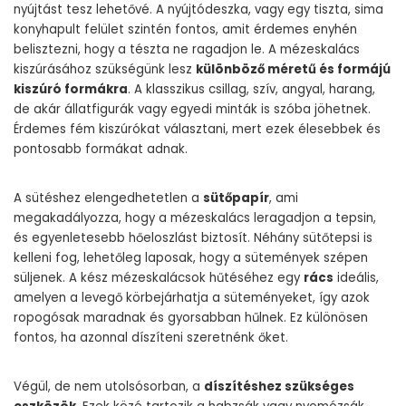
nyújtást tesz lehetővé. A nyújtódeszka, vagy egy tiszta, sima
konyhapult felület szintén fontos, amit érdemes enyhén
belisztezni, hogy a tészta ne ragadjon le. A mézeskalács
kiszúrásához szükségünk lesz
különböző méretű és formájú
kiszúró formákra
. A klasszikus csillag, szív, angyal, harang,
de akár állatfigurák vagy egyedi minták is szóba jöhetnek.
Érdemes fém kiszúrókat választani, mert ezek élesebbek és
pontosabb formákat adnak.
A sütéshez elengedhetetlen a
sütőpapír
, ami
megakadályozza, hogy a mézeskalács leragadjon a tepsin,
és egyenletesebb hőeloszlást biztosít. Néhány sütőtepsi is
kelleni fog, lehetőleg laposak, hogy a sütemények szépen
süljenek. A kész mézeskalácsok hűtéséhez egy
rács
ideális,
amelyen a levegő körbejárhatja a süteményeket, így azok
ropogósak maradnak és gyorsabban hűlnek. Ez különösen
fontos, ha azonnal díszíteni szeretnénk őket.
Végül, de nem utolsósorban, a
díszítéshez szükséges