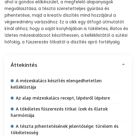
ahol a gondos előkészület, a megfelelő alapanyagok
megválasztása, a tészta szeretetteljes gyúrása és
pihentetése, majd a kreatív díszítés mind hozzájárul a
végeredmény varázsához. Ez a cikk egy átfogó útmutatót
kínál ahhoz, hogy a saját konyhájában is tökéletes, illatos és
ízletes mézeskalácsot készíthessen, a kelléklistától a sütési
hőfokig, a fűszerezés titkaitól a díszítés apró fortélyaiig.
Áttekintés
A mézeskalács készítés elengedhetetlen
kelléklistája
Az alap mézeskalács recept, lépésről lépésre
A tökéletes fűszerezés titkai: ízek és illatok
harmóniája
A tészta pihentetésének jelentősége: türelem és
tökéletesség