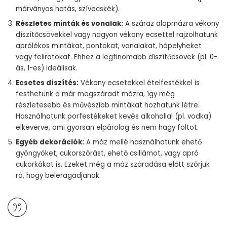
márványos hatás, szívecskék).
Részletes minták és vonalak:
A száraz alapmázra vékony
díszítőcsövekkel vagy nagyon vékony ecsettel rajzolhatunk
aprólékos mintákat, pontokat, vonalakat, hópelyheket
vagy feliratokat. Ehhez a legfinomabb díszítőcsövek (pl. 0-
ás, 1-es) ideálisak.
Ecsetes díszítés:
Vékony ecsetekkel ételfestékkel is
festhetünk a már megszáradt mázra, így még
részletesebb és művészibb mintákat hozhatunk létre.
Használhatunk porfestékeket kevés alkohollal (pl. vodka)
elkeverve, ami gyorsan elpárolog és nem hagy foltot.
Egyéb dekorációk:
A máz mellé használhatunk ehető
gyöngyöket, cukorszórást, ehető csillámot, vagy apró
cukorkákat is. Ezeket még a máz száradása előtt szórjuk
rá, hogy beleragadjanak.