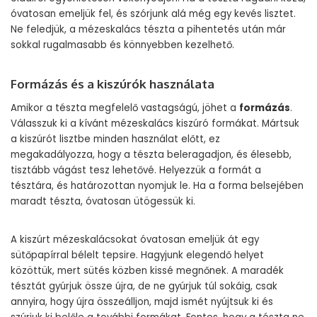
óvatosan emeljük fel, és szórjunk alá még egy kevés lisztet.
Ne feledjük, a mézeskalács tészta a pihentetés után már
sokkal rugalmasabb és könnyebben kezelhető.
Formázás és a kiszúrók használata
Amikor a tészta megfelelő vastagságú, jöhet a
formázás
.
Válasszuk ki a kívánt mézeskalács kiszúró formákat. Mártsuk
a kiszúrót lisztbe minden használat előtt, ez
megakadályozza, hogy a tészta beleragadjon, és élesebb,
tisztább vágást tesz lehetővé. Helyezzük a formát a
tésztára, és határozottan nyomjuk le. Ha a forma belsejében
maradt tészta, óvatosan ütögessük ki.
A kiszúrt mézeskalácsokat óvatosan emeljük át egy
sütőpapírral bélelt tepsire. Hagyjunk elegendő helyet
közöttük, mert sütés közben kissé megnőnek. A maradék
tésztát gyúrjuk össze újra, de ne gyúrjuk túl sokáig, csak
annyira, hogy újra összeálljon, majd ismét nyújtsuk ki és