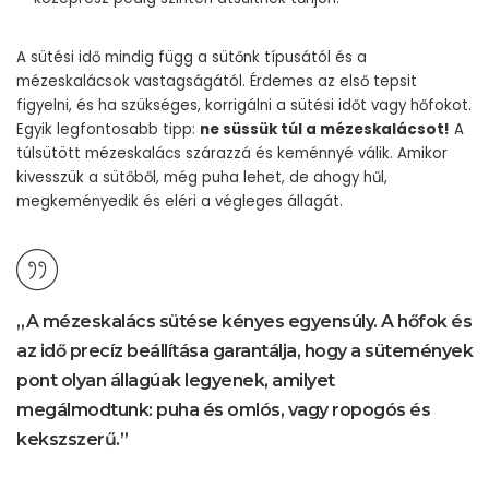
A sütési idő mindig függ a sütőnk típusától és a
mézeskalácsok vastagságától. Érdemes az első tepsit
figyelni, és ha szükséges, korrigálni a sütési időt vagy hőfokot.
Egyik legfontosabb tipp:
ne süssük túl a mézeskalácsot!
A
túlsütött mézeskalács szárazzá és keménnyé válik. Amikor
kivesszük a sütőből, még puha lehet, de ahogy hűl,
megkeményedik és eléri a végleges állagát.
„A mézeskalács sütése kényes egyensúly. A hőfok és
az idő precíz beállítása garantálja, hogy a sütemények
pont olyan állagúak legyenek, amilyet
megálmodtunk: puha és omlós, vagy ropogós és
kekszszerű.”