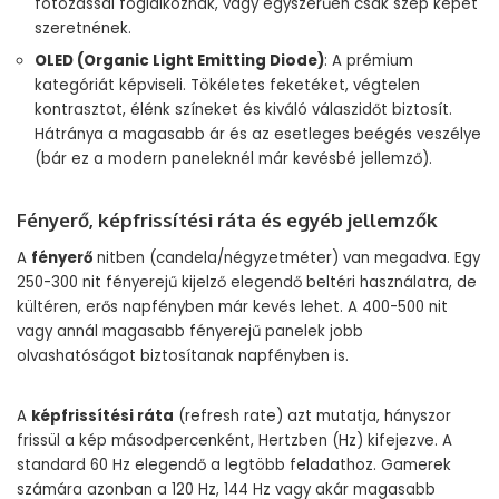
fotózással foglalkoznak, vagy egyszerűen csak szép képet
szeretnének.
OLED (Organic Light Emitting Diode)
: A prémium
kategóriát képviseli. Tökéletes feketéket, végtelen
kontrasztot, élénk színeket és kiváló válaszidőt biztosít.
Hátránya a magasabb ár és az esetleges beégés veszélye
(bár ez a modern paneleknél már kevésbé jellemző).
Fényerő, képfrissítési ráta és egyéb jellemzők
A
fényerő
nitben (candela/négyzetméter) van megadva. Egy
250-300 nit fényerejű kijelző elegendő beltéri használatra, de
kültéren, erős napfényben már kevés lehet. A 400-500 nit
vagy annál magasabb fényerejű panelek jobb
olvashatóságot biztosítanak napfényben is.
A
képfrissítési ráta
(refresh rate) azt mutatja, hányszor
frissül a kép másodpercenként, Hertzben (Hz) kifejezve. A
standard 60 Hz elegendő a legtöbb feladathoz. Gamerek
számára azonban a 120 Hz, 144 Hz vagy akár magasabb