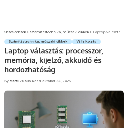
5letes ötletek
>
Számítástechnika, műszaki cikkek
>
Laptop választás: processzor, memória, kijelző, akkuidő és hordozhatóság
Számítástechnika, műszaki cikkek
Vállalkozás
Laptop választás: processzor,
memória, kijelző, akkuidő és
hordozhatóság
By
Márti
26 Min Read
október 24, 2025
Posted
by