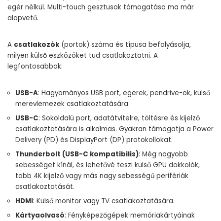
egér nélkül. Multi-touch gesztusok támogatása ma már
alapvető.
A
csatlakozók
(portok) száma és típusa befolyásolja,
milyen külső eszközöket tud csatlakoztatni. A
legfontosabbak:
USB-A
: Hagyományos USB port, egerek, pendrive-ok, külső
merevlemezek csatlakoztatására.
USB-C
: Sokoldalú port, adatátvitelre, töltésre és kijelző
csatlakoztatására is alkalmas. Gyakran támogatja a Power
Delivery (PD) és DisplayPort (DP) protokollokat.
Thunderbolt (USB-C kompatibilis)
: Még nagyobb
sebességet kínál, és lehetővé teszi külső GPU dokkolók,
több 4K kijelző vagy más nagy sebességű perifériák
csatlakoztatását.
HDMI
: Külső monitor vagy TV csatlakoztatására.
Kártyaolvasó
: Fényképezőgépek memóriakártyáinak