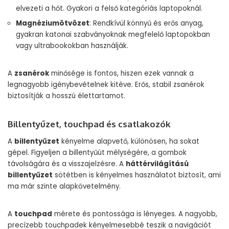
elvezeti a hőt. Gyakori a felső kategóriás laptopoknál.
Magnéziumötvözet
: Rendkívül könnyű és erős anyag,
gyakran katonai szabványoknak megfelelő laptopokban
vagy ultrabookokban használják.
A
zsanérok
minősége is fontos, hiszen ezek vannak a
legnagyobb igénybevételnek kitéve. Erős, stabil zsanérok
biztosítják a hosszú élettartamot.
Billentyűzet, touchpad és csatlakozók
A
billentyűzet
kényelme alapvető, különösen, ha sokat
gépel. Figyeljen a billentyűút mélységére, a gombok
távolságára és a visszajelzésre. A
háttérvilágítású
billentyűzet
sötétben is kényelmes használatot biztosít, ami
ma már szinte alapkövetelmény.
A
touchpad
mérete és pontossága is lényeges. A nagyobb,
precízebb touchpadek kényelmesebbé teszik a navigációt