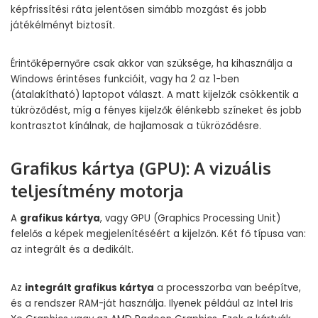
képfrissítési ráta jelentősen simább mozgást és jobb
játékélményt biztosít.
Érintőképernyőre csak akkor van szüksége, ha kihasználja a
Windows érintéses funkcióit, vagy ha 2 az 1-ben
(átalakítható) laptopot választ. A matt kijelzők csökkentik a
tükröződést, míg a fényes kijelzők élénkebb színeket és jobb
kontrasztot kínálnak, de hajlamosak a tükröződésre.
Grafikus kártya (GPU): A vizuális
teljesítmény motorja
A
grafikus kártya
, vagy GPU (Graphics Processing Unit)
felelős a képek megjelenítéséért a kijelzőn. Két fő típusa van:
az integrált és a dedikált.
Az
integrált grafikus kártya
a processzorba van beépítve,
és a rendszer RAM-ját használja. Ilyenek például az Intel Iris