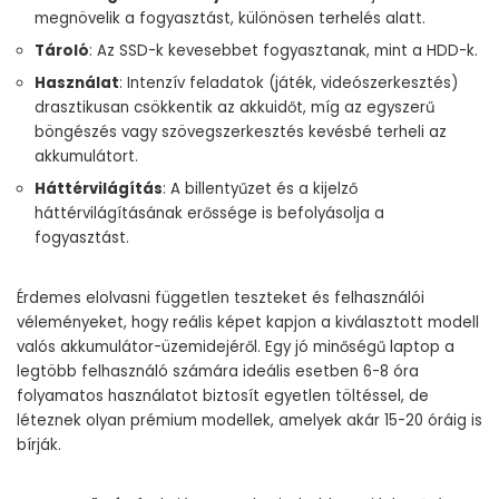
megnövelik a fogyasztást, különösen terhelés alatt.
Tároló
: Az SSD-k kevesebbet fogyasztanak, mint a HDD-k.
Használat
: Intenzív feladatok (játék, videószerkesztés)
drasztikusan csökkentik az akkuidőt, míg az egyszerű
böngészés vagy szövegszerkesztés kevésbé terheli az
akkumulátort.
Háttérvilágítás
: A billentyűzet és a kijelző
háttérvilágításának erőssége is befolyásolja a
fogyasztást.
Érdemes elolvasni független teszteket és felhasználói
véleményeket, hogy reális képet kapjon a kiválasztott modell
valós akkumulátor-üzemidejéről. Egy jó minőségű laptop a
legtöbb felhasználó számára ideális esetben 6-8 óra
folyamatos használatot biztosít egyetlen töltéssel, de
léteznek olyan prémium modellek, amelyek akár 15-20 óráig is
bírják.