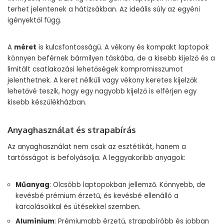
terhet jelentenek a hátizsákban. Az ideális súly az egyéni
igényektől függ.
A
méret
is kulcsfontosságú. A vékony és kompakt laptopok
könnyen beférnek bármilyen táskába, de a kisebb kijelző és a
limitált csatlakozási lehetőségek kompromisszumot
jelenthetnek. A keret nélküli vagy vékony keretes kijelzők
lehetővé teszik, hogy egy nagyobb kijelző is elférjen egy
kisebb készülékházban.
Anyaghasználat és strapabírás
Az anyaghasználat nem csak az esztétikát, hanem a
tartósságot is befolyásolja. A leggyakoribb anyagok:
Műanyag
: Olcsóbb laptopokban jellemző. Könnyebb, de
kevésbé prémium érzetű, és kevésbé ellenálló a
karcolásokkal és ütésekkel szemben.
Alumínium
: Prémiumabb érzetű, strapabíróbb és jobban