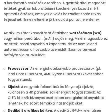
a hordozható eszközök esetében. A gyártók által megadott
értékek gyakran laboratóriumi körülmények között mért
optimális értékek, amelyek a valós használat során ritkán
teljesülnek. Ennek ellenére jó kiindulási pontot jelentenek.
Az akkumulátor kapacitását általában
wattórában (Wh)
vagy milliamperórában (mAh) adják meg. Minél magasabb ez
az érték, annál nagyobb a kapacitás, de ez nem jelenti
automatikusan a hosszabb üzemidőt. Számos tényező
befolyásolja az akkuidőt:
Processzor
: Az energiahatékonyabb processzorok (pl.
Intel Core U-sorozat, AMD Ryzen U-sorozat) kevesebbet
fogyasztanak.
Kijelző
: A nagyobb felbontású és fényerejű kijelzők,
különösen a 4K panelek, sok energiát fogyasztanak. Az
OLED kijelzők bizonyos esetekben energiahatékonyabbak
lehetnek, ha sötét témákkal használják őket.
Dedikált grafikus kártya
: A dedikált GPU-k jelentősen