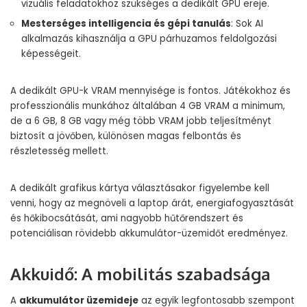
vizuális feladatokhoz szükséges a dedikált GPU ereje.
Mesterséges intelligencia és gépi tanulás
: Sok AI
alkalmazás kihasználja a GPU párhuzamos feldolgozási
képességeit.
A dedikált GPU-k VRAM mennyisége is fontos. Játékokhoz és
professzionális munkához általában 4 GB VRAM a minimum,
de a 6 GB, 8 GB vagy még több VRAM jobb teljesítményt
biztosít a jövőben, különösen magas felbontás és
részletesség mellett.
A dedikált grafikus kártya választásakor figyelembe kell
venni, hogy az megnöveli a laptop árát, energiafogyasztását
és hőkibocsátását, ami nagyobb hűtőrendszert és
potenciálisan rövidebb akkumulátor-üzemidőt eredményez.
Akkuidő: A mobilitás szabadsága
A
akkumulátor üzemideje
az egyik legfontosabb szempont