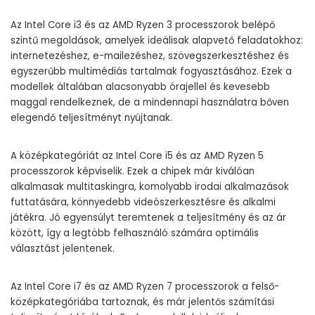
Az Intel Core i3 és az AMD Ryzen 3 processzorok belépő
szintű megoldások, amelyek ideálisak alapvető feladatokhoz:
internetezéshez, e-mailezéshez, szövegszerkesztéshez és
egyszerűbb multimédiás tartalmak fogyasztásához. Ezek a
modellek általában alacsonyabb órajellel és kevesebb
maggal rendelkeznek, de a mindennapi használatra bőven
elegendő teljesítményt nyújtanak.
A középkategóriát az Intel Core i5 és az AMD Ryzen 5
processzorok képviselik. Ezek a chipek már kiválóan
alkalmasak multitaskingra, komolyabb irodai alkalmazások
futtatására, könnyedebb videószerkesztésre és alkalmi
játékra. Jó egyensúlyt teremtenek a teljesítmény és az ár
között, így a legtöbb felhasználó számára optimális
választást jelentenek.
Az Intel Core i7 és az AMD Ryzen 7 processzorok a felső-
középkategóriába tartoznak, és már jelentős számítási