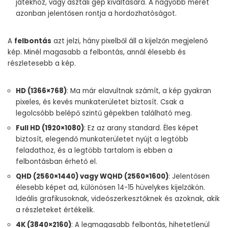
játékhoz, vagy asztali gép kiváltására. A nagyobb méret
azonban jelentősen rontja a hordozhatóságot.
A
felbontás
azt jelzi, hány pixelből áll a kijelzőn megjelenő
kép. Minél magasabb a felbontás, annál élesebb és
részletesebb a kép.
HD (1366×768)
: Ma már elavultnak számít, a kép gyakran
pixeles, és kevés munkaterületet biztosít. Csak a
legolcsóbb belépő szintű gépekben található meg.
Full HD (1920×1080)
: Ez az arany standard. Éles képet
biztosít, elegendő munkaterületet nyújt a legtöbb
feladathoz, és a legtöbb tartalom is ebben a
felbontásban érhető el.
QHD (2560×1440) vagy WQHD (2560×1600)
: Jelentősen
élesebb képet ad, különösen 14-15 hüvelykes kijelzőkön.
Ideális grafikusoknak, videószerkesztőknek és azoknak, akik
a részleteket értékelik.
4K (3840×2160)
: A legmagasabb felbontás, hihetetlenül