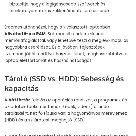
biztosítja, hogy a legigényesebb szoftverek és
munkafolyamatok is zökkenőmentesen fussanak.
Érdemes utánanézni, hogy a kiválasztott laptopban
bővíthető-e a RAM
. Sok modell rendelkezik üres
memóriafoglalattal, vagy lehetővé teszi a meglévő modulok
nagyobbra cserélését. Ez a jövőbeni fejlesztések
szempontjából rendkívül hasznos lehet, meghosszabbítva a
laptop élettartamát és használhatóságát.
Tároló (SSD vs. HDD): Sebesség és
kapacitás
A
háttértár
felelős az operációs rendszer, a programok és
az adatok (dokumentumok, képek, videók) állandó
tárolásáért. Két fő típusa van: a hagyományos merevlemez
(HDD) és a szilárdtest-meghajtó (SSD).