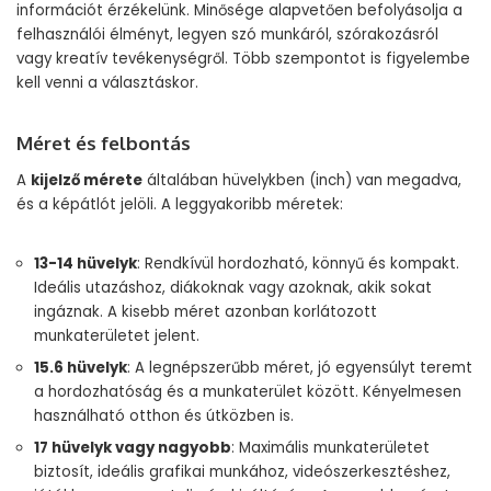
információt érzékelünk. Minősége alapvetően befolyásolja a
felhasználói élményt, legyen szó munkáról, szórakozásról
vagy kreatív tevékenységről. Több szempontot is figyelembe
kell venni a választáskor.
Méret és felbontás
A
kijelző mérete
általában hüvelykben (inch) van megadva,
és a képátlót jelöli. A leggyakoribb méretek:
13-14 hüvelyk
: Rendkívül hordozható, könnyű és kompakt.
Ideális utazáshoz, diákoknak vagy azoknak, akik sokat
ingáznak. A kisebb méret azonban korlátozott
munkaterületet jelent.
15.6 hüvelyk
: A legnépszerűbb méret, jó egyensúlyt teremt
a hordozhatóság és a munkaterület között. Kényelmesen
használható otthon és útközben is.
17 hüvelyk vagy nagyobb
: Maximális munkaterületet
biztosít, ideális grafikai munkához, videószerkesztéshez,