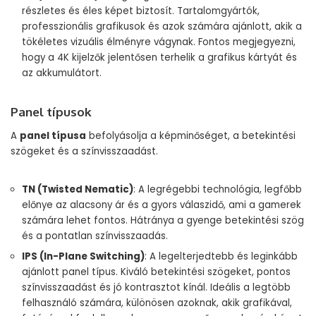
részletes és éles képet biztosít. Tartalomgyártók,
professzionális grafikusok és azok számára ajánlott, akik a
tökéletes vizuális élményre vágynak. Fontos megjegyezni,
hogy a 4K kijelzők jelentősen terhelik a grafikus kártyát és
az akkumulátort.
Panel típusok
A
panel típusa
befolyásolja a képminőséget, a betekintési
szögeket és a színvisszaadást.
TN (Twisted Nematic)
: A legrégebbi technológia, legfőbb
előnye az alacsony ár és a gyors válaszidő, ami a gamerek
számára lehet fontos. Hátránya a gyenge betekintési szög
és a pontatlan színvisszaadás.
IPS (In-Plane Switching)
: A legelterjedtebb és leginkább
ajánlott panel típus. Kiváló betekintési szögeket, pontos
színvisszaadást és jó kontrasztot kínál. Ideális a legtöbb
felhasználó számára, különösen azoknak, akik grafikával,