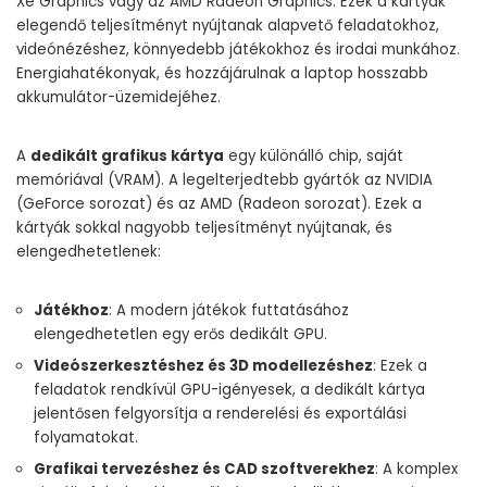
Xe Graphics vagy az AMD Radeon Graphics. Ezek a kártyák
elegendő teljesítményt nyújtanak alapvető feladatokhoz,
videónézéshez, könnyedebb játékokhoz és irodai munkához.
Energiahatékonyak, és hozzájárulnak a laptop hosszabb
akkumulátor-üzemidejéhez.
A
dedikált grafikus kártya
egy különálló chip, saját
memóriával (VRAM). A legelterjedtebb gyártók az NVIDIA
(GeForce sorozat) és az AMD (Radeon sorozat). Ezek a
kártyák sokkal nagyobb teljesítményt nyújtanak, és
elengedhetetlenek:
Játékhoz
: A modern játékok futtatásához
elengedhetetlen egy erős dedikált GPU.
Videószerkesztéshez és 3D modellezéshez
: Ezek a
feladatok rendkívül GPU-igényesek, a dedikált kártya
jelentősen felgyorsítja a renderelési és exportálási
folyamatokat.
Grafikai tervezéshez és CAD szoftverekhez
: A komplex