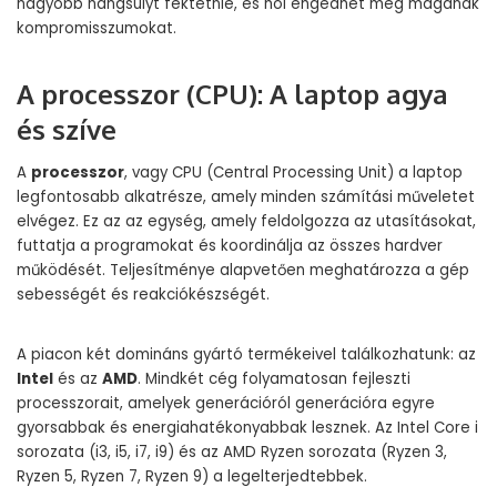
nagyobb hangsúlyt fektetnie, és hol engedhet meg magának
kompromisszumokat.
A processzor (CPU): A laptop agya
és szíve
A
processzor
, vagy CPU (Central Processing Unit) a laptop
legfontosabb alkatrésze, amely minden számítási műveletet
elvégez. Ez az az egység, amely feldolgozza az utasításokat,
futtatja a programokat és koordinálja az összes hardver
működését. Teljesítménye alapvetően meghatározza a gép
sebességét és reakciókészségét.
A piacon két domináns gyártó termékeivel találkozhatunk: az
Intel
és az
AMD
. Mindkét cég folyamatosan fejleszti
processzorait, amelyek generációról generációra egyre
gyorsabbak és energiahatékonyabbak lesznek. Az Intel Core i
sorozata (i3, i5, i7, i9) és az AMD Ryzen sorozata (Ryzen 3,
Ryzen 5, Ryzen 7, Ryzen 9) a legelterjedtebbek.