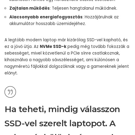
Zajtalan működés
: Teljesen hangtalanul működnek.
Alacsonyabb energiafogyasztás
: Hozzájárulnak az
akkumulátor hosszabb üzemidejéhez.
A legtöbb modern laptop már kizárólag SSD-vel kapható, és
ez a jövő útja. Az
NVMe SSD-k
pedig még tovább fokozzák a
sebességet, mivel közvetlenül a PCIe sínre csatlakoznak,
kihasználva a nagyobb sávszélességet, ami különösen a
nagyméretű fájlokkal dolgozóknak vagy a gamereknek jelent
előnyt.
Ha teheti, mindig válasszon
SSD-vel szerelt laptopot. A