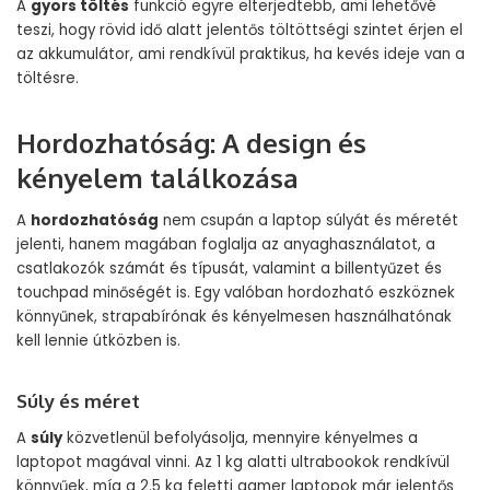
A
gyors töltés
funkció egyre elterjedtebb, ami lehetővé
teszi, hogy rövid idő alatt jelentős töltöttségi szintet érjen el
az akkumulátor, ami rendkívül praktikus, ha kevés ideje van a
töltésre.
Hordozhatóság: A design és
kényelem találkozása
A
hordozhatóság
nem csupán a laptop súlyát és méretét
jelenti, hanem magában foglalja az anyaghasználatot, a
csatlakozók számát és típusát, valamint a billentyűzet és
touchpad minőségét is. Egy valóban hordozható eszköznek
könnyűnek, strapabírónak és kényelmesen használhatónak
kell lennie útközben is.
Súly és méret
A
súly
közvetlenül befolyásolja, mennyire kényelmes a
laptopot magával vinni. Az 1 kg alatti ultrabookok rendkívül
könnyűek, míg a 2.5 kg feletti gamer laptopok már jelentős