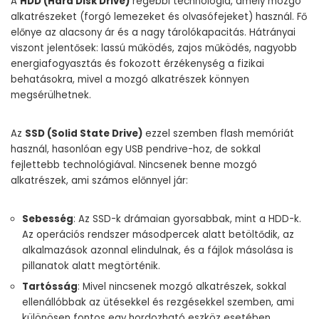
A
HDD (Hard Disk Drive)
régebbi technológia, amely mozgó
alkatrészeket (forgó lemezeket és olvasófejeket) használ. Fő
előnye az alacsony ár és a nagy tárolókapacitás. Hátrányai
viszont jelentősek: lassú működés, zajos működés, nagyobb
energiafogyasztás és fokozott érzékenység a fizikai
behatásokra, mivel a mozgó alkatrészek könnyen
megsérülhetnek.
Az
SSD (Solid State Drive)
ezzel szemben flash memóriát
használ, hasonlóan egy USB pendrive-hoz, de sokkal
fejlettebb technológiával. Nincsenek benne mozgó
alkatrészek, ami számos előnnyel jár:
Sebesség
: Az SSD-k drámaian gyorsabbak, mint a HDD-k.
Az operációs rendszer másodpercek alatt betöltődik, az
alkalmazások azonnal elindulnak, és a fájlok másolása is
pillanatok alatt megtörténik.
Tartósság
: Mivel nincsenek mozgó alkatrészek, sokkal
ellenállóbbak az ütésekkel és rezgésekkel szemben, ami
különösen fontos egy hordozható eszköz esetében.