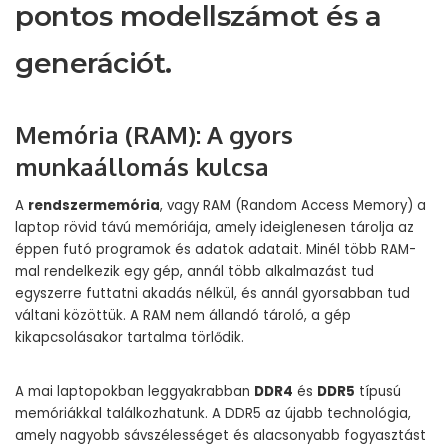
pontos modellszámot és a
generációt.
Memória (RAM): A gyors
munkaállomás kulcsa
A
rendszermemória
, vagy RAM (Random Access Memory) a
laptop rövid távú memóriája, amely ideiglenesen tárolja az
éppen futó programok és adatok adatait. Minél több RAM-
mal rendelkezik egy gép, annál több alkalmazást tud
egyszerre futtatni akadás nélkül, és annál gyorsabban tud
váltani közöttük. A RAM nem állandó tároló, a gép
kikapcsolásakor tartalma törlődik.
A mai laptopokban leggyakrabban
DDR4
és
DDR5
típusú
memóriákkal találkozhatunk. A DDR5 az újabb technológia,
amely nagyobb sávszélességet és alacsonyabb fogyasztást