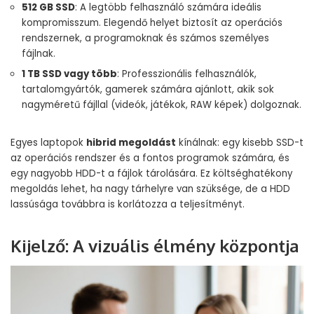
512 GB SSD
: A legtöbb felhasználó számára ideális
kompromisszum. Elegendő helyet biztosít az operációs
rendszernek, a programoknak és számos személyes
fájlnak.
1 TB SSD vagy több
: Professzionális felhasználók,
tartalomgyártók, gamerek számára ajánlott, akik sok
nagyméretű fájllal (videók, játékok, RAW képek) dolgoznak.
Egyes laptopok
hibrid megoldást
kínálnak: egy kisebb SSD-t
az operációs rendszer és a fontos programok számára, és
egy nagyobb HDD-t a fájlok tárolására. Ez költséghatékony
megoldás lehet, ha nagy tárhelyre van szüksége, de a HDD
lassúsága továbbra is korlátozza a teljesítményt.
Kijelző: A vizuális élmény központja