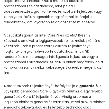
teljesítményt kínálnak. Ezek a modellek ideálisak
professzionális felhasználásra, mint például
videószerkesztés, grafikai tervezés, szoftverfejlesztés vagy
komolyabb játék. Magasabb magszámmal és órajellel
rendelkeznek, ami gyorsabb feldolgozást tesz lehetővé.
A csúcskategóriát az Intel Core i9 és az AMD Ryzen 9
képviselik, amelyek a legigényesebb felhasználók számára
készültek. Ezek a processzorok extrém teljesítményt
nyújtanak a legkomplexebb feladatokhoz, mint a 3D
renderelés, a mesterséges intelligencia fejlesztés vagy a
professzionális streamelés. Az áruk is ennek megfelelő, de a
kompromisszumok nélküli sebességért cserébe megérik az
árat.
A processzorok teljesítményét befolyásolja a
generáció
is.
Egy újabb generációs Core i5 gyakran felülmúlja egy régebbi
generációs Core i7 teljesítményét. Mindig érdemes a
legújabb elérhető generációt választani, mivel azok általában
energiahatékonyabbak és fejlettebb technológiákat