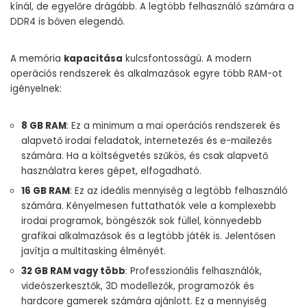
kínál, de egyelőre drágább. A legtöbb felhasználó számára a
DDR4 is bőven elegendő.
A memória
kapacitása
kulcsfontosságú. A modern
operációs rendszerek és alkalmazások egyre több RAM-ot
igényelnek:
8 GB RAM
: Ez a minimum a mai operációs rendszerek és
alapvető irodai feladatok, internetezés és e-mailezés
számára. Ha a költségvetés szűkös, és csak alapvető
használatra keres gépet, elfogadható.
16 GB RAM
: Ez az ideális mennyiség a legtöbb felhasználó
számára. Kényelmesen futtathatók vele a komplexebb
irodai programok, böngészők sok füllel, könnyedebb
grafikai alkalmazások és a legtöbb játék is. Jelentősen
javítja a multitasking élményét.
32 GB RAM vagy több
: Professzionális felhasználók,
videószerkesztők, 3D modellezők, programozók és
hardcore gamerek számára ajánlott. Ez a mennyiség