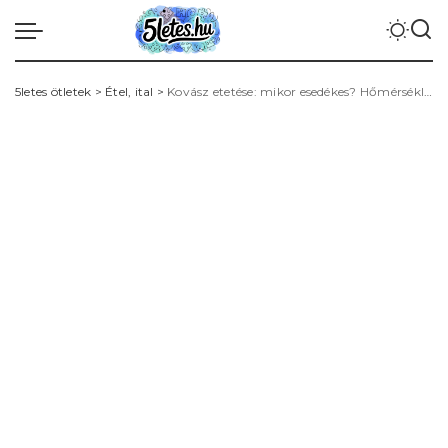
5letes ötletek
>
Étel, ital
>
Kovász etetése: mikor esedékes? Hőmérséklet, aktivitási jelek és etetési arányok