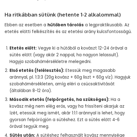
Ha ritkábban sütünk (hetente 1-2 alkalommal)
Ebben az esetben a
hűtőben tárolás
a legpraktikusabb. Az
etetés előtti felkészítés és az etetési arány kulcsfontosságú.
Etetés előtt:
Vegye ki a hűtőből a kovászt 12-24 órával a
sütés előtt (vagy akár 2 nappal, ha nagyon lelassult).
Hagyja szobahőmérsékletre melegedni.
Első etetés (felélesztés):
Etessük meg magasabb
aránnyal, pl. 1:3:3 (20g kovász + 60g liszt + 60g víz). Hagyjuk
szobahőmérsékleten, amíg eléri a csúcsaktivitását
(általában 8-12 óra).
Második etetés (felpörgetés, ha szükséges):
Ha a
kovász még nem elég erős, vagy ha frissíteni akarjuk az
ízét, etessük meg ismét, akár 1:1:1 aránnyal is lehet, hogy
gyorsan felpörögjön a sütéshez. Ezt a sütés előtt 4-6
órával tegyük meg.
Sütés után:
A sütéshez felhasznált kovász mennyisége