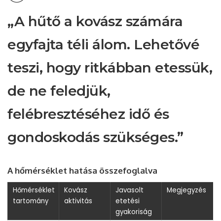
„A hűtő a kovász számára
egyfajta téli álom. Lehetővé
teszi, hogy ritkábban etessük,
de ne feledjük,
felébresztéséhez idő és
gondoskodás szükséges.”
A hőmérséklet hatása összefoglalva
Hőmérséklet
Kovász
Javasolt
Megjegyzés
tartomány
aktivitás
etetési
gyakoriság