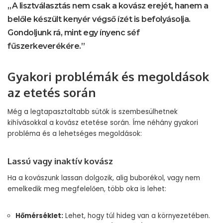
„A lisztválasztás nem csak a kovász erejét, hanem a
belőle készült kenyér végső ízét is befolyásolja.
Gondoljunk rá, mint egy ínyenc séf
fűszerkeverékére.”
Gyakori problémák és megoldások
az etetés során
Még a legtapasztaltabb sütők is szembesülhetnek
kihívásokkal a kovász etetése során. Íme néhány gyakori
probléma és a lehetséges megoldások:
Lassú vagy inaktív kovász
Ha a kovászunk lassan dolgozik, alig buborékol, vagy nem
emelkedik meg megfelelően, több oka is lehet:
Hőmérséklet:
Lehet, hogy túl hideg van a környezetében.