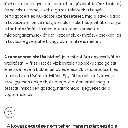
lévő cukrokat fogyasztja, és közben gázokat (szén-dioxidot)
és savakat termel. Ezek a gázok felelősek a kenyér
térfogatáért és lyukacsos szerkezetéért, míg a savak adják
a kovászra jellemző mély, komplex ízeket és javítják a kenyér
eltarthatóságát. Ha nem etetjük rendszeresen, a
mikroorganizmusok éhezni kezdenek, aktivitásuk csökken, és
a kovász elgyengülhet, vagy akár tönkre is mehet.
A
rendszeres etetés
biztosítja a mikroflóra egyensúlyát és
vitalitását. A friss liszt és víz bevitele táplálékot szolgáltat,
lehetővé téve a baktériumok és élesztők szaporodását, és
fenntartva a kívánt aktivitást. Egy jól táplált, aktív kovász
erős, gyorsan dolgozik, és megbízhatóan emeli meg a
tésztát, miközben gazdag, harmonikus ízjegyeket ad a
végterméknek.
„A kovász etetése nem teher, hanem párbeszéd a