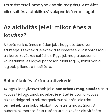
természettel, amelynek során megértjük az élet
ciklusait és a táplálkozás alapvető fontosságát.”
Az aktivitás jelei: mikor éhes a
kovász?
A kovászunk számos módon jelzi, hogy etetésre van
szüksége. Ezeknek a jeleknek a felismerése kulcsfontosságú
a sikeres kovászos sütéshez. Figyeljük meg alaposan a
kovászunkat, és idővel pontosan tudni fogjuk, mikor van a
legjobb pillanat a frissítésre.
Buborékok és térfogatnövekedés
Az egyik legnyilvánvalóbb jel a
buborékok megjelenése
és a
kovász térfogatának növekedése. Etetés után a kovász
elkezd dolgozni, a mikroorganizmusok szén-dioxidot
termelnek, ami buborékokat hoz létre a masszában. A
buborékok mérete és sűrűsége utal a kovász aktivitására.