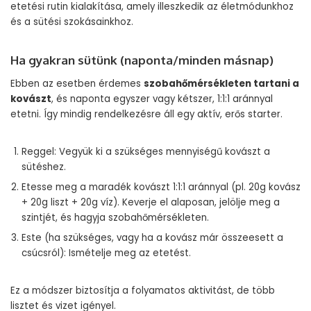
etetési rutin kialakítása, amely illeszkedik az életmódunkhoz
és a sütési szokásainkhoz.
Ha gyakran sütünk (naponta/minden másnap)
Ebben az esetben érdemes
szobahőmérsékleten tartani a
kovászt
, és naponta egyszer vagy kétszer, 1:1:1 aránnyal
etetni. Így mindig rendelkezésre áll egy aktív, erős starter.
Reggel: Vegyük ki a szükséges mennyiségű kovászt a
sütéshez.
Etesse meg a maradék kovászt 1:1:1 aránnyal (pl. 20g kovász
+ 20g liszt + 20g víz). Keverje el alaposan, jelölje meg a
szintjét, és hagyja szobahőmérsékleten.
Este (ha szükséges, vagy ha a kovász már összeesett a
csúcsról): Ismételje meg az etetést.
Ez a módszer biztosítja a folyamatos aktivitást, de több
lisztet és vizet igényel.