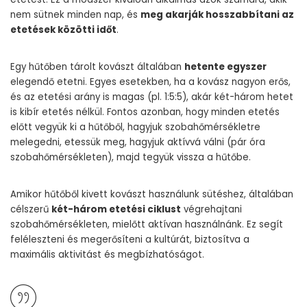
nem sütnek minden nap, és
meg akarják hosszabbítani az
etetések közötti időt
.
Egy hűtőben tárolt kovászt általában
hetente egyszer
elegendő etetni. Egyes esetekben, ha a kovász nagyon erős,
és az etetési arány is magas (pl. 1:5:5), akár két-három hetet
is kibír etetés nélkül. Fontos azonban, hogy minden etetés
előtt vegyük ki a hűtőből, hagyjuk szobahőmérsékletre
melegedni, etessük meg, hagyjuk aktívvá válni (pár óra
szobahőmérsékleten), majd tegyük vissza a hűtőbe.
Amikor hűtőből kivett kovászt használunk sütéshez, általában
célszerű
két-három etetési ciklust
végrehajtani
szobahőmérsékleten, mielőtt aktívan használnánk. Ez segít
feléleszteni és megerősíteni a kultúrát, biztosítva a
maximális aktivitást és megbízhatóságot.