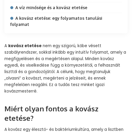
A víz minősége és a kovász etetése
A kovász etetése: egy folyamatos tanulási
folyamat
A
kovász etetése
nem egy szigorú, kőbe vésett
szabályrendszer, sokkal inkább egy intuitív folyamat, amely a
megfigyelésen és a megértésen alapul. Minden kovász
egyedi, és viselkedése függ a környezetétől, a felhasznált
liszttől és a gondozójától. A célunk, hogy megtanuljuk
„olvasni” a kovászt, megérteni a jelzéseit, és ennek
megfelelően reagálni. Ez a tudás tesz minket igazi
kovászmesterré.
Miért olyan fontos a kovász
etetése?
A kovász egy élesztő- és baktériumkultúra, amely a lisztben