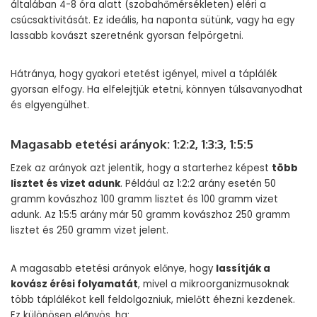
általában 4-8 óra alatt (szobahőmérsékleten) eléri a
csúcsaktivitását. Ez ideális, ha naponta sütünk, vagy ha egy
lassabb kovászt szeretnénk gyorsan felpörgetni.
Hátránya, hogy gyakori etetést igényel, mivel a táplálék
gyorsan elfogy. Ha elfelejtjük etetni, könnyen túlsavanyodhat
és elgyengülhet.
Magasabb etetési arányok: 1:2:2, 1:3:3, 1:5:5
Ezek az arányok azt jelentik, hogy a starterhez képest
több
lisztet és vizet adunk
. Például az 1:2:2 arány esetén 50
gramm kovászhoz 100 gramm lisztet és 100 gramm vizet
adunk. Az 1:5:5 arány már 50 gramm kovászhoz 250 gramm
lisztet és 250 gramm vizet jelent.
A magasabb etetési arányok előnye, hogy
lassítják a
kovász érési folyamatát
, mivel a mikroorganizmusoknak
több táplálékot kell feldolgozniuk, mielőtt éhezni kezdenek.
Ez különösen előnyös, ha: