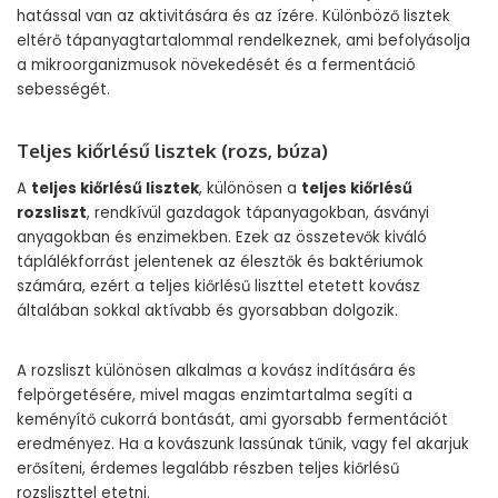
hatással van az aktivitására és az ízére. Különböző lisztek
eltérő tápanyagtartalommal rendelkeznek, ami befolyásolja
a mikroorganizmusok növekedését és a fermentáció
sebességét.
Teljes kiőrlésű lisztek (rozs, búza)
A
teljes kiőrlésű lisztek
, különösen a
teljes kiőrlésű
rozsliszt
, rendkívül gazdagok tápanyagokban, ásványi
anyagokban és enzimekben. Ezek az összetevők kiváló
táplálékforrást jelentenek az élesztők és baktériumok
számára, ezért a teljes kiőrlésű liszttel etetett kovász
általában sokkal aktívabb és gyorsabban dolgozik.
A rozsliszt különösen alkalmas a kovász indítására és
felpörgetésére, mivel magas enzimtartalma segíti a
keményítő cukorrá bontását, ami gyorsabb fermentációt
eredményez. Ha a kovászunk lassúnak tűnik, vagy fel akarjuk
erősíteni, érdemes legalább részben teljes kiőrlésű
rozsliszttel etetni.