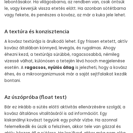
lebontásakor. Ha világosbarna, az rendben van, csak öntsük
le, vagy keverjük vissza etetés előtt. Ha azonban sötétbarna
vagy fekete, és penészes a kovász, az már a kuka jele lehet.
A textúra és konzisztencia
A kovász textúrája is árulkodó lehet. Egy frissen etetett, aktív
kovász általában könnyed, levegős, és rugalmas. Ahogy
éhezni kezd, a textúrája sűrűbbé, ragacsosabbá, némileg
vizessé válhat, különösen a tetején lévő hooch megjelenése
esetén. A
ragacsos, nyúlós állag
is jelezheti, hogy a kovász
éhes, és a mikroorganizmusok már a saját sejtfalaikat kezdik
bontani.
Az úszópróba (float test)
Bár ez inkább a sütés előtti aktivitás ellenőrzésére szolgál, a
kovász általános vitalitásáról is ad információt. Egy
kiskanálnyi kovászt tegyünk egy pohár vízbe. Ha azonnal
felemelkedik és úszik a felszínen, akkor tele van gázzal és