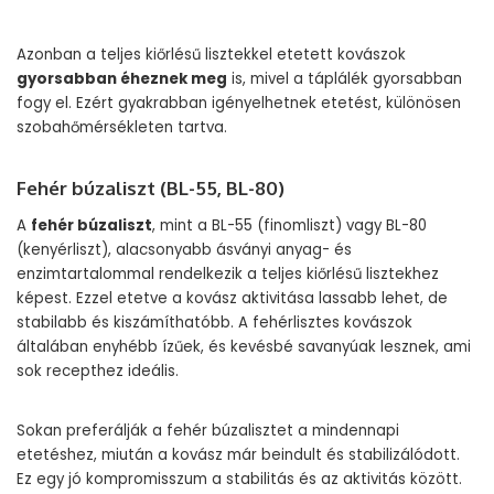
Azonban a teljes kiőrlésű lisztekkel etetett kovászok
gyorsabban éheznek meg
is, mivel a táplálék gyorsabban
fogy el. Ezért gyakrabban igényelhetnek etetést, különösen
szobahőmérsékleten tartva.
Fehér búzaliszt (BL-55, BL-80)
A
fehér búzaliszt
, mint a BL-55 (finomliszt) vagy BL-80
(kenyérliszt), alacsonyabb ásványi anyag- és
enzimtartalommal rendelkezik a teljes kiőrlésű lisztekhez
képest. Ezzel etetve a kovász aktivitása lassabb lehet, de
stabilabb és kiszámíthatóbb. A fehérlisztes kovászok
általában enyhébb ízűek, és kevésbé savanyúak lesznek, ami
sok recepthez ideális.
Sokan preferálják a fehér búzalisztet a mindennapi
etetéshez, miután a kovász már beindult és stabilizálódott.
Ez egy jó kompromisszum a stabilitás és az aktivitás között.