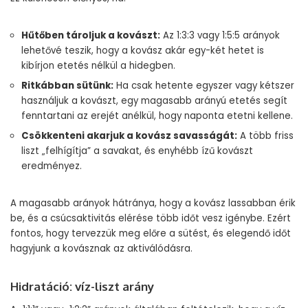
Hűtőben tároljuk a kovászt:
Az 1:3:3 vagy 1:5:5 arányok
lehetővé teszik, hogy a kovász akár egy-két hetet is
kibírjon etetés nélkül a hidegben.
Ritkábban sütünk:
Ha csak hetente egyszer vagy kétszer
használjuk a kovászt, egy magasabb arányú etetés segít
fenntartani az erejét anélkül, hogy naponta etetni kellene.
Csökkenteni akarjuk a kovász savasságát:
A több friss
liszt „felhígítja” a savakat, és enyhébb ízű kovászt
eredményez.
A magasabb arányok hátránya, hogy a kovász lassabban érik
be, és a csúcsaktivitás elérése több időt vesz igénybe. Ezért
fontos, hogy tervezzük meg előre a sütést, és elegendő időt
hagyjunk a kovásznak az aktiválódásra.
Hidratáció: víz-liszt arány