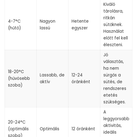
Kiváló
tárolásra,
ritkán
4-7°C
Nagyon
Hetente
sütőknek.
(hűtő)
lassú
egyszer
Használat
előtt fel kell
éleszteni.
Jó
választás,
ha nem
18-20°C
Lassabb, de
12-24
sürgős a
(hűvösebb
aktív
óránként
sütés, de
szoba)
rendszeres
etetés
szükséges.
A
leggyorsabb
20-24°C
aktivitás,
(optimális
Optimális
12 óránként
ideális
szoba)