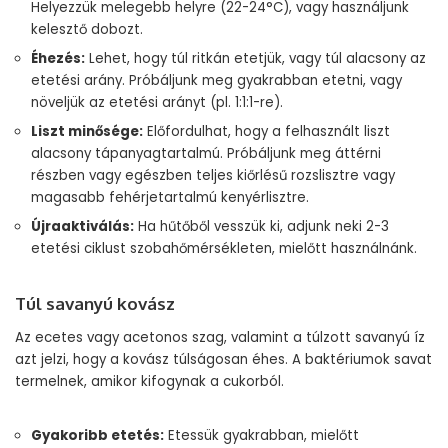
Helyezzük melegebb helyre (22-24°C), vagy használjunk
kelesztő dobozt.
Éhezés:
Lehet, hogy túl ritkán etetjük, vagy túl alacsony az
etetési arány. Próbáljunk meg gyakrabban etetni, vagy
növeljük az etetési arányt (pl. 1:1:1-re).
Liszt minősége:
Előfordulhat, hogy a felhasznált liszt
alacsony tápanyagtartalmú. Próbáljunk meg áttérni
részben vagy egészben teljes kiőrlésű rozslisztre vagy
magasabb fehérjetartalmú kenyérlisztre.
Újraaktiválás:
Ha hűtőből vesszük ki, adjunk neki 2-3
etetési ciklust szobahőmérsékleten, mielőtt használnánk.
Túl savanyú kovász
Az ecetes vagy acetonos szag, valamint a túlzott savanyú íz
azt jelzi, hogy a kovász túlságosan éhes. A baktériumok savat
termelnek, amikor kifogynak a cukorból.
Gyakoribb etetés:
Etessük gyakrabban, mielőtt