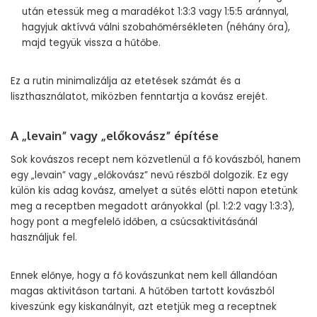
után etessük meg a maradékot 1:3:3 vagy 1:5:5 aránnyal,
hagyjuk aktívvá válni szobahőmérsékleten (néhány óra),
majd tegyük vissza a hűtőbe.
Ez a rutin minimalizálja az etetések számát és a
liszthasználatot, miközben fenntartja a kovász erejét.
A „levain” vagy „előkovász” építése
Sok kovászos recept nem közvetlenül a fő kovászból, hanem
egy „levain” vagy „előkovász” nevű részből dolgozik. Ez egy
külön kis adag kovász, amelyet a sütés előtti napon etetünk
meg a receptben megadott arányokkal (pl. 1:2:2 vagy 1:3:3),
hogy pont a megfelelő időben, a csúcsaktivitásánál
használjuk fel.
Ennek előnye, hogy a fő kovászunkat nem kell állandóan
magas aktivitáson tartani. A hűtőben tartott kovászból
kiveszünk egy kiskanálnyit, azt etetjük meg a receptnek