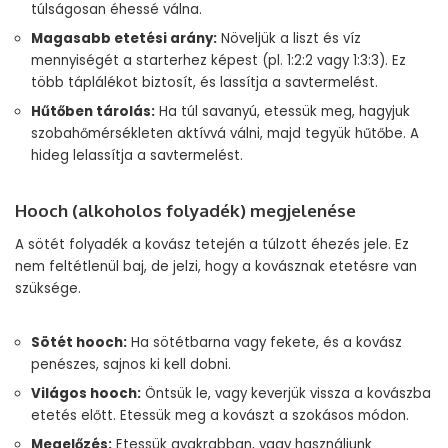
túlságosan éhessé válna.
Magasabb etetési arány:
Növeljük a liszt és víz
mennyiségét a starterhez képest (pl. 1:2:2 vagy 1:3:3). Ez
több táplálékot biztosít, és lassítja a savtermelést.
Hűtőben tárolás:
Ha túl savanyú, etessük meg, hagyjuk
szobahőmérsékleten aktívvá válni, majd tegyük hűtőbe. A
hideg lelassítja a savtermelést.
Hooch (alkoholos folyadék) megjelenése
A sötét folyadék a kovász tetején a túlzott éhezés jele. Ez
nem feltétlenül baj, de jelzi, hogy a kovásznak etetésre van
szüksége.
Sötét hooch:
Ha sötétbarna vagy fekete, és a kovász
penészes, sajnos ki kell dobni.
Világos hooch:
Öntsük le, vagy keverjük vissza a kovászba
etetés előtt. Etessük meg a kovászt a szokásos módon.
Megelőzés:
Etessük gyakrabban, vagy használjunk