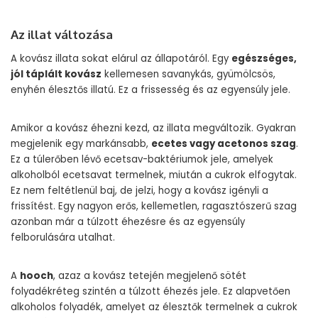
Az illat változása
A kovász illata sokat elárul az állapotáról. Egy
egészséges,
jól táplált kovász
kellemesen savanykás, gyümölcsös,
enyhén élesztős illatú. Ez a frissesség és az egyensúly jele.
Amikor a kovász éhezni kezd, az illata megváltozik. Gyakran
megjelenik egy markánsabb,
ecetes vagy acetonos szag
.
Ez a túlerőben lévő ecetsav-baktériumok jele, amelyek
alkoholból ecetsavat termelnek, miután a cukrok elfogytak.
Ez nem feltétlenül baj, de jelzi, hogy a kovász igényli a
frissítést. Egy nagyon erős, kellemetlen, ragasztószerű szag
azonban már a túlzott éhezésre és az egyensúly
felborulására utalhat.
A
hooch
, azaz a kovász tetején megjelenő sötét
folyadékréteg szintén a túlzott éhezés jele. Ez alapvetően
alkoholos folyadék, amelyet az élesztők termelnek a cukrok