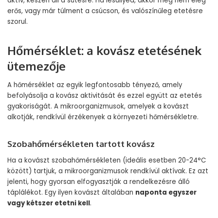
aktív, készen áll a sütésre. Ha lesüllyed, akkor még nem elég
erős, vagy már túlment a csúcson, és valószínűleg etetésre
szorul.
Hőmérséklet: a kovász etetésének
ütemezője
A hőmérséklet az egyik legfontosabb tényező, amely
befolyásolja a kovász aktivitását és ezzel együtt az etetés
gyakoriságát. A mikroorganizmusok, amelyek a kovászt
alkotják, rendkívül érzékenyek a környezeti hőmérsékletre.
Szobahőmérsékleten tartott kovász
Ha a kovászt szobahőmérsékleten (ideális esetben 20-24°C
között) tartjuk, a mikroorganizmusok rendkívül aktívak. Ez azt
jelenti, hogy gyorsan elfogyasztják a rendelkezésre álló
táplálékot. Egy ilyen kovászt általában
naponta egyszer
vagy kétszer etetni kell
.