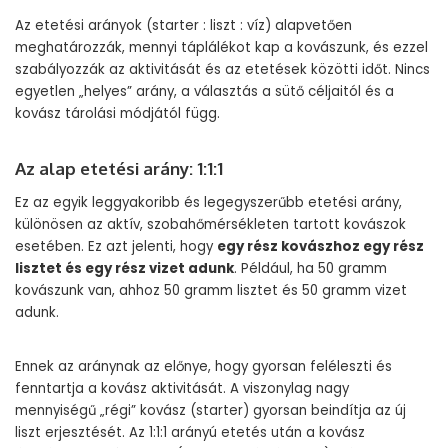
Az etetési arányok (starter : liszt : víz) alapvetően
meghatározzák, mennyi táplálékot kap a kovászunk, és ezzel
szabályozzák az aktivitását és az etetések közötti időt. Nincs
egyetlen „helyes” arány, a választás a sütő céljaitól és a
kovász tárolási módjától függ.
Az alap etetési arány: 1:1:1
Ez az egyik leggyakoribb és legegyszerűbb etetési arány,
különösen az aktív, szobahőmérsékleten tartott kovászok
esetében. Ez azt jelenti, hogy
egy rész kovászhoz egy rész
lisztet és egy rész vizet adunk
. Például, ha 50 gramm
kovászunk van, ahhoz 50 gramm lisztet és 50 gramm vizet
adunk.
Ennek az aránynak az előnye, hogy gyorsan feléleszti és
fenntartja a kovász aktivitását. A viszonylag nagy
mennyiségű „régi” kovász (starter) gyorsan beindítja az új
liszt erjesztését. Az 1:1:1 arányú etetés után a kovász