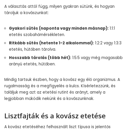
A választás attól függ, milyen gyakran sütünk, és hogyan
tároljuk a kovászunkat:
Gyakori sütés (naponta vagy minden másnap):
1:1:1
etetés szobahőmérsékleten.
Ritkább sütés (hetente 1-2 alkalommal):
1:2:2 vagy 1:3:3
etetés, hűtőben tárolva.
Hosszabb tárolás (több hét):
1:5:5 vagy még magasabb
arányú etetés, hűtőben.
Mindig tartsuk észben, hogy a kovász egy élő organizmus. A
rugalmasság és a megfigyelés a kulcs. Kísérletezzünk, és
találjuk meg azt az etetési rutint és arányt, amely a
legjobban működik nekünk és a kovászunknak.
Lisztfajták és a kovász etetése
A kovász etetéséhez felhasznált liszt típusa is jelentős