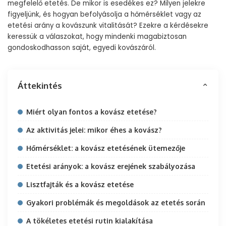
megfelelő etetés. De mikor is esedékes ez? Milyen jelekre
figyeljünk, és hogyan befolyásolja a hőmérséklet vagy az
etetési arány a kovászunk vitalitását? Ezekre a kérdésekre
keressük a válaszokat, hogy mindenki magabiztosan
gondoskodhasson saját, egyedi kovászáról.
Áttekintés
Miért olyan fontos a kovász etetése?
Az aktivitás jelei: mikor éhes a kovász?
Hőmérséklet: a kovász etetésének ütemezője
Etetési arányok: a kovász erejének szabályozása
Lisztfajták és a kovász etetése
Gyakori problémák és megoldások az etetés során
A tökéletes etetési rutin kialakítása