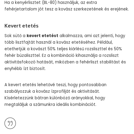
Ha a kenyérlisztet (BL-80) használjuk, az extra
fehérjetartalom jót tesz a kovász szerkezetének és erejének.
Kevert etetés
Sok sütő a
kevert etetést
alkalmazza, ami azt jelenti, hogy
több lisztfajtát használ a kovász etetéséhez. Például,
etethetjük a kovászt 50% teljes kiőrlésű rozsliszttel és 50%
fehér búzaliszttel. Ez a kombináció kihasználja a rozsliszt
aktivitásfokozó hatását, miközben a fehérliszt stabilitást és
enyhébb ízt biztosít.
A kevert etetés lehetővé teszi, hogy pontosabban
szabályozzuk a kovász ízprofilját és aktivitását.
Kísérletezzünk bátran különböző arányokkal, hogy
megtaláljuk a számunkra ideális kombinációt.