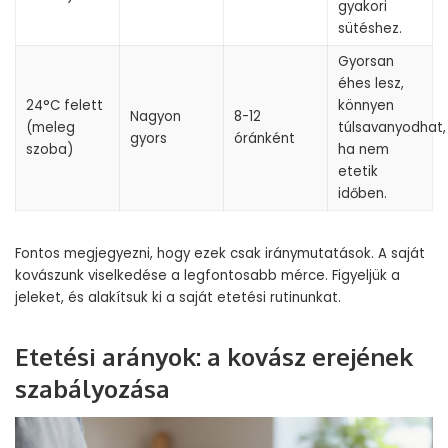
gyakori
sütéshez.
Gyorsan
éhes lesz,
24°C felett
könnyen
Nagyon
8-12
(meleg
túlsavanyodhat,
gyors
óránként
szoba)
ha nem
etetik
időben.
Fontos megjegyezni, hogy ezek csak iránymutatások. A saját
kovászunk viselkedése a legfontosabb mérce. Figyeljük a
jeleket, és alakítsuk ki a saját etetési rutinunkat.
Etetési arányok: a kovász erejének
szabályozása