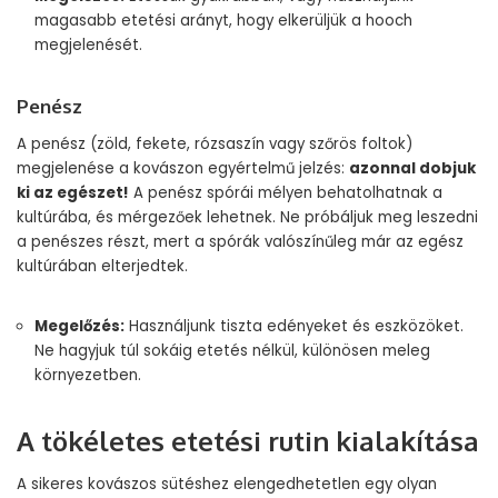
magasabb etetési arányt, hogy elkerüljük a hooch
megjelenését.
Penész
A penész (zöld, fekete, rózsaszín vagy szőrös foltok)
megjelenése a kovászon egyértelmű jelzés:
azonnal dobjuk
ki az egészet!
A penész spórái mélyen behatolhatnak a
kultúrába, és mérgezőek lehetnek. Ne próbáljuk meg leszedni
a penészes részt, mert a spórák valószínűleg már az egész
kultúrában elterjedtek.
Megelőzés:
Használjunk tiszta edényeket és eszközöket.
Ne hagyjuk túl sokáig etetés nélkül, különösen meleg
környezetben.
A tökéletes etetési rutin kialakítása
A sikeres kovászos sütéshez elengedhetetlen egy olyan