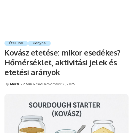
Étel, ital
Konyha
Kovász etetése: mikor esedékes?
Hőmérséklet, aktivitási jelek és
etetési arányok
By
Márti
22 Min Read
november 2, 2025
Posted
by