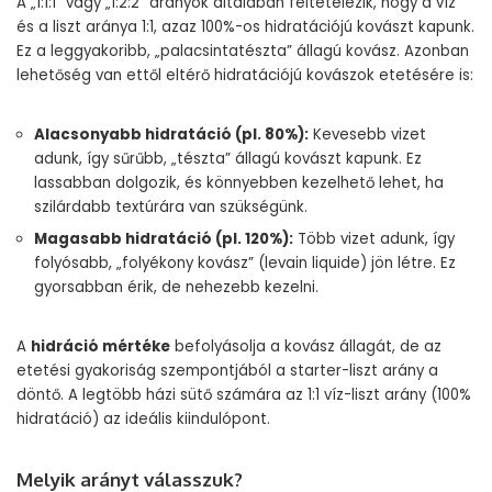
A „1:1:1” vagy „1:2:2” arányok általában feltételezik, hogy a víz
és a liszt aránya 1:1, azaz 100%-os hidratációjú kovászt kapunk.
Ez a leggyakoribb, „palacsintatészta” állagú kovász. Azonban
lehetőség van ettől eltérő hidratációjú kovászok etetésére is:
Alacsonyabb hidratáció (pl. 80%):
Kevesebb vizet
adunk, így sűrűbb, „tészta” állagú kovászt kapunk. Ez
lassabban dolgozik, és könnyebben kezelhető lehet, ha
szilárdabb textúrára van szükségünk.
Magasabb hidratáció (pl. 120%):
Több vizet adunk, így
folyósabb, „folyékony kovász” (levain liquide) jön létre. Ez
gyorsabban érik, de nehezebb kezelni.
A
hidráció mértéke
befolyásolja a kovász állagát, de az
etetési gyakoriság szempontjából a starter-liszt arány a
döntő. A legtöbb házi sütő számára az 1:1 víz-liszt arány (100%
hidratáció) az ideális kiindulópont.
Melyik arányt válasszuk?