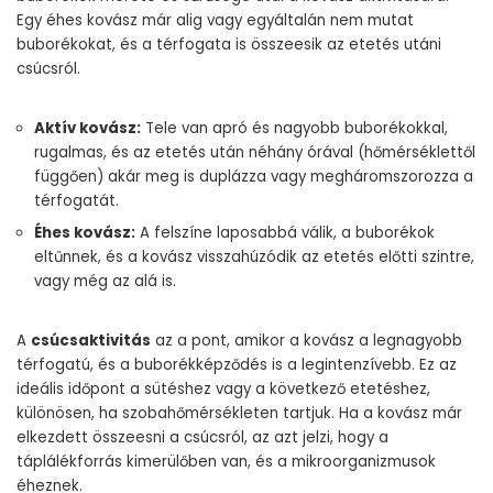
Egy éhes kovász már alig vagy egyáltalán nem mutat
buborékokat, és a térfogata is összeesik az etetés utáni
csúcsról.
Aktív kovász:
Tele van apró és nagyobb buborékokkal,
rugalmas, és az etetés után néhány órával (hőmérséklettől
függően) akár meg is duplázza vagy megháromszorozza a
térfogatát.
Éhes kovász:
A felszíne laposabbá válik, a buborékok
eltűnnek, és a kovász visszahúzódik az etetés előtti szintre,
vagy még az alá is.
A
csúcsaktivitás
az a pont, amikor a kovász a legnagyobb
térfogatú, és a buborékképződés is a legintenzívebb. Ez az
ideális időpont a sütéshez vagy a következő etetéshez,
különösen, ha szobahőmérsékleten tartjuk. Ha a kovász már
elkezdett összeesni a csúcsról, az azt jelzi, hogy a
táplálékforrás kimerülőben van, és a mikroorganizmusok
éheznek.