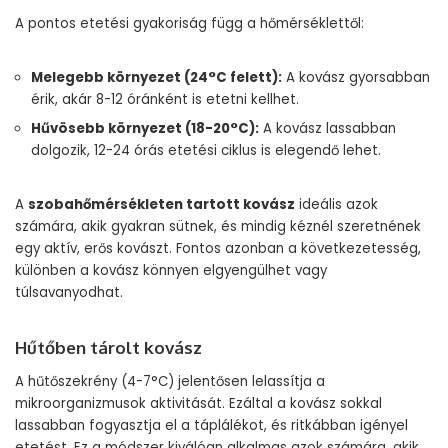
A pontos etetési gyakoriság függ a hőmérséklettől:
Melegebb környezet (24°C felett):
A kovász gyorsabban
érik, akár 8-12 óránként is etetni kellhet.
Hűvösebb környezet (18-20°C):
A kovász lassabban
dolgozik, 12-24 órás etetési ciklus is elegendő lehet.
A
szobahőmérsékleten tartott kovász
ideális azok
számára, akik gyakran sütnek, és mindig kéznél szeretnének
egy aktív, erős kovászt. Fontos azonban a következetesség,
különben a kovász könnyen elgyengülhet vagy
túlsavanyodhat.
Hűtőben tárolt kovász
A hűtőszekrény (4-7°C) jelentősen lelassítja a
mikroorganizmusok aktivitását. Ezáltal a kovász sokkal
lassabban fogyasztja el a táplálékot, és ritkábban igényel
etetést. Ez a módszer kiválóan alkalmas azok számára, akik