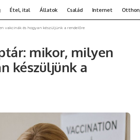
g
Étel, ital
Állatok
Család
Internet
Otthon,
yen vakcinák és hogyan készüljünk a rendelőre
ptár: mikor, milyen
n készüljünk a