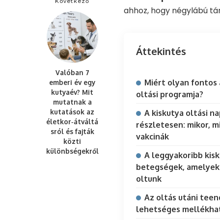
Következő
ahhoz, hogy négylábú tár
Áttekintés
Valóban 7
Miért olyan fontos 
emberi év egy
kutyaév? Mit
oltási programja?
mutatnak a
kutatások az
A kiskutya oltási n
életkor‑átváltá
részletesen: mikor, m
sról és fajták
vakcinák
közti
különbségekről
A leggyakoribb kis
betegségek, amelyek
oltunk
Az oltás utáni teen
lehetséges mellékha