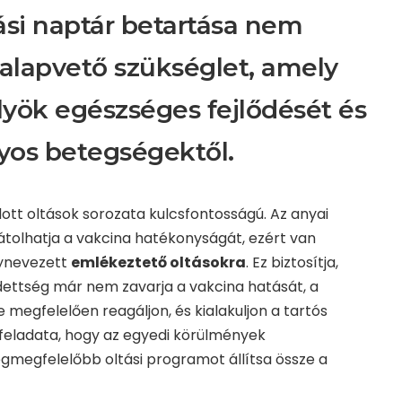
tási naptár betartása nem
alapvető szükséglet, amely
ölyök egészséges fejlődését és
yos betegségektől.
tt oltások sorozata kulcsfontosságú. Az anyai
átolhatja a vakcina hatékonyságát, ezért van
gynevezett
emlékeztető oltásokra
. Ez biztosítja,
dettség már nem zavarja a vakcina hatását, a
megfelelően reagáljon, és kialakuljon a tartós
 feladata, hogy az egyedi körülmények
egmegfelelőbb oltási programot állítsa össze a