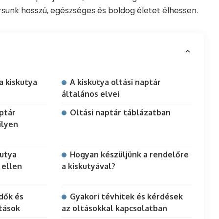
sunk hosszú, egészséges és boldog életet élhessen.
a kiskutya
A kiskutya oltási naptár
általános elvei
aptár
Oltási naptár táblázatban
ilyen
kutya
Hogyan készüljünk a rendelőre
 ellen
a kiskutyával?
dők és
Gyakori tévhitek és kérdések
tások
az oltásokkal kapcsolatban