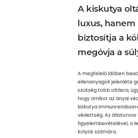
A kiskutya ol
luxus, hanem 
biztosítja a k
megóvja a súl
A megfelelő időben beado
ellenanyagok jelenléte g
szükség több oltásra, ú
hogy amikor az anyai vé
kiskutya immunrendszere 
védettség. Az állatorvos
figyelembevételével, a l
kölyök számára.