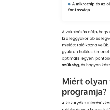
A mikrochip és az o
fontossága
A vakcinázás célja, hogy
ki a leggyakoribb és le
mielőtt találkozna velük
gyakran halálos kimenet
optimális legyen, pontos
szükség
, és hogyan kész
Miért olyan 
programja?
A kiskutyák születésükko
méhlepényen keresztül és