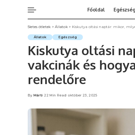
Főoldal
Egészsé
5letes ötletek
>
Állatok
>
Kiskutya oltási naptár: mikor, mil
Állatok
Egészség
Kiskutya oltási na
vakcinák és hogya
rendelőre
By
Márti
22 Min Read
október 23, 2025
Posted
by