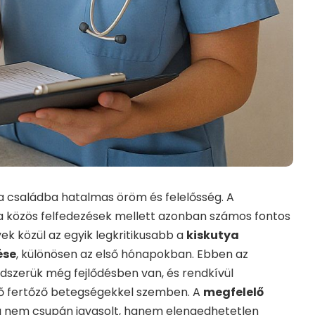
 a családba hatalmas öröm és felelősség. A
 a közös felfedezések mellett azonban számos fontos
yek közül az egyik legkritikusabb a
kiskutya
ése
, különösen az első hónapokban. Ebben az
szerük még fejlődésben van, és rendkívül
ő fertőző betegségekkel szemben. A
megfelelő
 nem csupán javasolt, hanem elengedhetetlen