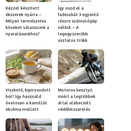
Kézzel készített
Így oszd el a
ékszerek nyárra –
fadeszkát 3 egyenlő
Milyen természetes
részre számológép
köveket válasszunk a
nélkül – A
nyaralásunkhoz?
legegyszerűbb
asztalos trükk
Viszkető, kipirosodott
Motoros kesztyű:
bőr? Így használd
miért a legtöbbek
óvatosan a kamillát
által alábecsült
ekcéma mellett
védőfelszerelés