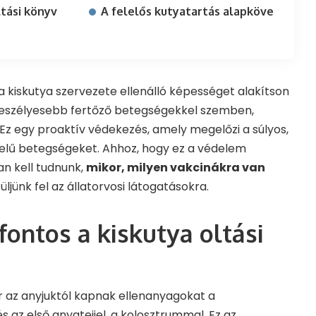
ltási könyv
A felelős kutyatartás alapköve
 a kiskutya szervezete ellenálló képességet alakítson
gveszélyesebb fertőző betegségekkel szemben,
. Ez egy proaktív védekezés, amely megelőzi a súlyos,
elű betegségeket. Ahhoz, hogy ez a védelem
an kell tudnunk,
mikor, milyen vakcinákra van
üljünk fel az állatorvosi látogatásokra.
fontos a kiskutya oltási
r az anyjuktól kapnak ellenanyagokat a
 az első anyatejjel, a kolosztrummal. Ez az