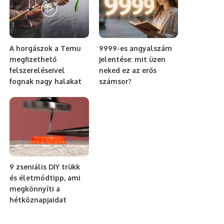
A horgászok a Temu
9999-es angyalszám
megfizethető
jelentése: mit üzen
felszereléseivel
neked ez az erős
fognak nagy halakat
számsor?
9 zseniális DIY trükk
és életmódtipp, ami
megkönnyíti a
hétköznapjaidat