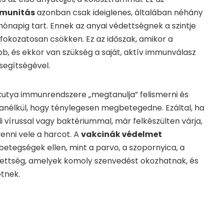
mmunitás
azonban csak ideiglenes, általában néhány
napig tart. Ennek az anyai védettségnek a szintje
fokozatosan csökken. Ez az időszak, amikor a
b, és ekkor van szükség a saját, aktív immunválasz
 segítségével.
skutya immunrendszere „megtanulja” felismerni és
anélkül, hogy ténylegesen megbetegedne. Ezáltal, ha
i vírussal vagy baktériummal, már felkészülten várja,
venni vele a harcot. A
vakcinák védelmet
betegségek ellen, mint a parvo, a szopornyica, a
szettség, amelyek komoly szenvedést okozhatnak, és
tnek.