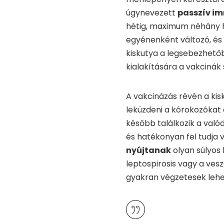
úgynevezett
passzív i
hétig, maximum néhány hó
egyénenként változó, és 
kiskutya a legsebezhetőb
kialakítására a vakcinák
A vakcinázás révén a ki
leküzdeni a kórokozókat 
később találkozik a valód
és hatékonyan fel tudja 
nyújtanak
olyan súlyos 
leptospirosis vagy a ve
gyakran végzetesek lehe