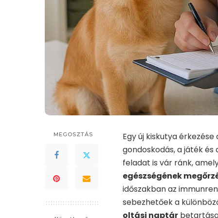
MEGOSZTÁS
Egy új kiskutya érkezése
gondoskodás, a játék és
feladat is vár ránk, amel
egészségének megőrz
időszakban az immunrend
sebezhetőek a különböz
oltási naptár
betartása