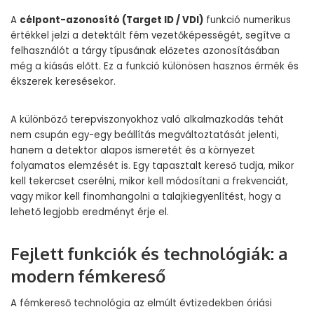
A
célpont-azonosító (Target ID / VDI)
funkció numerikus
értékkel jelzi a detektált fém vezetőképességét, segítve a
felhasználót a tárgy típusának előzetes azonosításában
még a kiásás előtt. Ez a funkció különösen hasznos érmék és
ékszerek keresésekor.
A különböző terepviszonyokhoz való alkalmazkodás tehát
nem csupán egy-egy beállítás megváltoztatását jelenti,
hanem a detektor alapos ismeretét és a környezet
folyamatos elemzését is. Egy tapasztalt kereső tudja, mikor
kell tekercset cserélni, mikor kell módosítani a frekvenciát,
vagy mikor kell finomhangolni a talajkiegyenlítést, hogy a
lehető legjobb eredményt érje el.
Fejlett funkciók és technológiák: a
modern fémkereső
A fémkereső technológia az elmúlt évtizedekben óriási