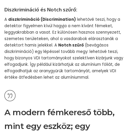
Diszkrimináció és Notch szűrő:
A
diszkrimináció (Discrimination)
lehetővé teszi, hogy a
detektor figyelmen kívül hagyja a nem kívánt fémeket,
leggyakrabban a vasat. Ez különösen hasznos szennyezett,
szemetes területeken, ahol a vasdarabok elárasztanák a
detektort hamis jelekkel. A
Notch szűrő
(bevágásos
diszkrimináció) egy lépéssel tovább megy: lehetővé teszi,
hogy bizonyos VDI tartományokat szelektíven kizárjunk vagy
elfogadjunk. Így például kizárhatjuk az alumínium fóliát, de
elfogadhatjuk az aranygyűrűk tartományát, amelyek VDI
értéke átfedésben lehet az alumíniummal.
A modern fémkereső több,
mint egy eszköz; egy