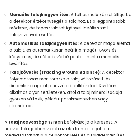
Manuális talajkiegyenlítés:
A felhasználó kézzel állítja be
a detektor érzékenységét a talajhoz. Ez a legpontosabb
módszer, de tapasztalatot igényel. Ideális stabil
talajviszonyok esetén.
Automatikus talajkiegyenlítés:
A detektor maga elemzi
a talajt, és automatikusan beállítja magát. Gyors és
kényelmes, de néha kevésbé pontos, mint a manuális
beállítás.
Talajkövetés (Tracking Ground Balance):
A detektor
folyamatosan monitorozza a talaj változásait, és
dinamikusan igazítja hozzá a beállításokat. Kiválóan
alkalmas olyan területeken, ahol a talaj mineralizációja
gyorsan változik, például patakmedrekben vagy
strandokon.
A
talaj nedvessége
szintén befolyásolja a keresést. A
nedves talaj jobban vezeti az elektromosságot, ami
megváltoztathatja a célpontok jelét és a talajkiegyenlítés