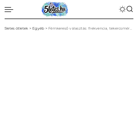
5letes ötletek
>
Egyéb
>
Fémkereső választás: frekvencia, tekercsméret, súly és terepfüggő beállítások