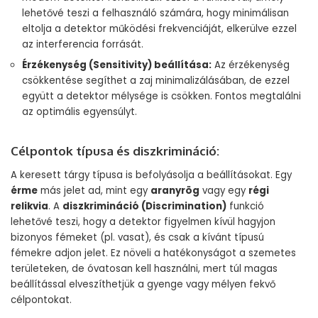
lehetővé teszi a felhasználó számára, hogy minimálisan
eltolja a detektor működési frekvenciáját, elkerülve ezzel
az interferencia forrását.
Érzékenység (Sensitivity) beállítása:
Az érzékenység
csökkentése segíthet a zaj minimalizálásában, de ezzel
együtt a detektor mélysége is csökken. Fontos megtalálni
az optimális egyensúlyt.
Célpontok típusa és diszkrimináció:
A keresett tárgy típusa is befolyásolja a beállításokat. Egy
érme
más jelet ad, mint egy
aranyrög
vagy egy
régi
relikvia
. A
diszkrimináció (Discrimination)
funkció
lehetővé teszi, hogy a detektor figyelmen kívül hagyjon
bizonyos fémeket (pl. vasat), és csak a kívánt típusú
fémekre adjon jelet. Ez növeli a hatékonyságot a szemetes
területeken, de óvatosan kell használni, mert túl magas
beállítással elveszíthetjük a gyenge vagy mélyen fekvő
célpontokat.