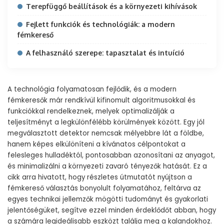
Terepfüggő beállítások és a környezeti kihívások
Fejlett funkciók és technológiák: a modern
fémkereső
A felhasználó szerepe: tapasztalat és intuíció
A technológia folyamatosan fejlődik, és a modern
fémkeresők már rendkívül kifinomult algoritmusokkal és
funkciókkal rendelkeznek, melyek optimalizálják a
teljesítményt a legkülönfélébb körülmények között. Egy jól
megválasztott detektor nemcsak mélyebbre lát a földbe,
hanem képes elkülöníteni a kívánatos célpontokat a
felesleges hulladéktól, pontosabban azonosítani az anyagot,
és minimalizálni a környezeti zavaró tényezők hatását. Ez a
cikk arra hivatott, hogy részletes útmutatót nyújtson a
fémkereső választás bonyolult folyamatához, feltárva az
egyes technikai jellemzők mögötti tudományt és gyakorlati
jelentőségüket, segítve ezzel minden érdeklődőt abban, hogy
a számára legideálisabb eszközt találja meg a kalandokhoz.