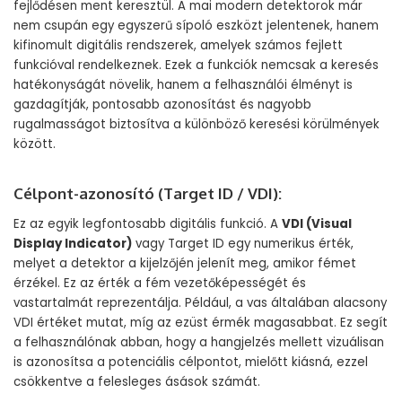
fejlődésen ment keresztül. A mai modern detektorok már
nem csupán egy egyszerű sípoló eszközt jelentenek, hanem
kifinomult digitális rendszerek, amelyek számos fejlett
funkcióval rendelkeznek. Ezek a funkciók nemcsak a keresés
hatékonyságát növelik, hanem a felhasználói élményt is
gazdagítják, pontosabb azonosítást és nagyobb
rugalmasságot biztosítva a különböző keresési körülmények
között.
Célpont-azonosító (Target ID / VDI):
Ez az egyik legfontosabb digitális funkció. A
VDI (Visual
Display Indicator)
vagy Target ID egy numerikus érték,
melyet a detektor a kijelzőjén jelenít meg, amikor fémet
érzékel. Ez az érték a fém vezetőképességét és
vastartalmát reprezentálja. Például, a vas általában alacsony
VDI értéket mutat, míg az ezüst érmék magasabbat. Ez segít
a felhasználónak abban, hogy a hangjelzés mellett vizuálisan
is azonosítsa a potenciális célpontot, mielőtt kiásná, ezzel
csökkentve a felesleges ásások számát.