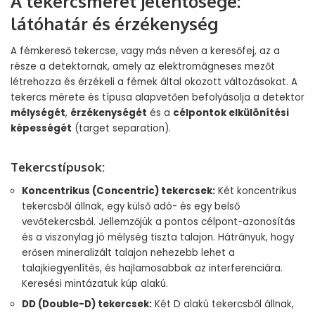
A tekercsméret jelentősége:
látóhatár és érzékenység
A fémkereső tekercse, vagy más néven a keresőfej, az a
része a detektornak, amely az elektromágneses mezőt
létrehozza és érzékeli a fémek által okozott változásokat. A
tekercs mérete és típusa alapvetően befolyásolja a detektor
mélységét
,
érzékenységét
és a
célpontok elkülönítési
képességét
(target separation).
Tekercstípusok:
Koncentrikus (Concentric) tekercsek:
Két koncentrikus
tekercsből állnak, egy külső adó- és egy belső
vevőtekercsből. Jellemzőjük a pontos célpont-azonosítás
és a viszonylag jó mélység tiszta talajon. Hátrányuk, hogy
erősen mineralizált talajon nehezebb lehet a
talajkiegyenlítés, és hajlamosabbak az interferenciára.
Keresési mintázatuk kúp alakú.
DD (Double-D) tekercsek:
Két D alakú tekercsből állnak,