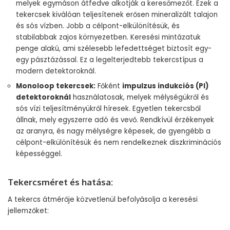
melyek egymáson átfedve alkotják a keresőmezőt. Ezek a
tekercsek kiválóan teljesítenek erősen mineralizált talajon
és sós vízben. Jobb a célpont-elkülönítésük, és
stabilabbak zajos környezetben. Keresési mintázatuk
penge alakú, ami szélesebb lefedettséget biztosít egy-
egy pásztázással. Ez a legelterjedtebb tekercstípus a
modern detektoroknál.
Monoloop tekercsek:
Főként
impulzus indukciós (PI)
detektoroknál
használatosak, melyek mélységükről és
sós vízi teljesítményükről híresek. Egyetlen tekercsből
állnak, mely egyszerre adó és vevő. Rendkívül érzékenyek
az aranyra, és nagy mélységre képesek, de gyengébb a
célpont-elkülönítésük és nem rendelkeznek diszkriminációs
képességgel.
Tekercsméret és hatása:
A tekercs átmérője közvetlenül befolyásolja a keresési
jellemzőket: