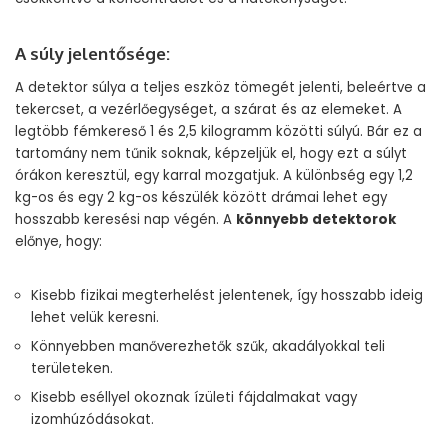
A súly jelentősége:
A detektor súlya a teljes eszköz tömegét jelenti, beleértve a
tekercset, a vezérlőegységet, a szárat és az elemeket. A
legtöbb fémkereső 1 és 2,5 kilogramm közötti súlyú. Bár ez a
tartomány nem tűnik soknak, képzeljük el, hogy ezt a súlyt
órákon keresztül, egy karral mozgatjuk. A különbség egy 1,2
kg-os és egy 2 kg-os készülék között drámai lehet egy
hosszabb keresési nap végén. A
könnyebb detektorok
előnye, hogy:
Kisebb fizikai megterhelést jelentenek, így hosszabb ideig
lehet velük keresni.
Könnyebben manőverezhetők szűk, akadályokkal teli
területeken.
Kisebb eséllyel okoznak ízületi fájdalmakat vagy
izomhúzódásokat.