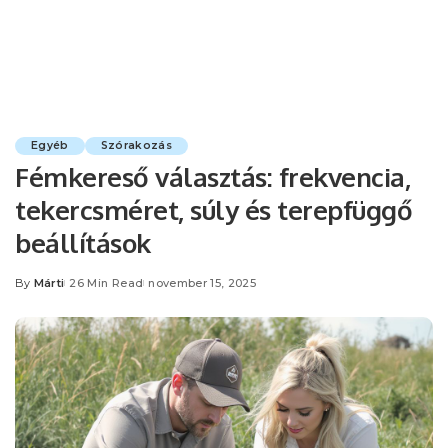
Egyéb
Szórakozás
Fémkereső választás: frekvencia,
tekercsméret, súly és terepfüggő
beállítások
By
Márti
26 Min Read
november 15, 2025
Posted
by