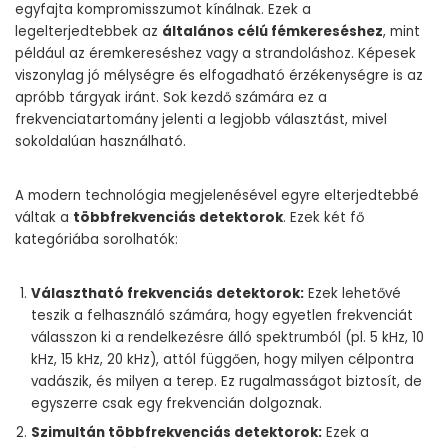
egyfajta kompromisszumot kínálnak. Ezek a
legelterjedtebbek az
általános célú fémkereséshez
, mint
például az éremkereséshez vagy a strandoláshoz. Képesek
viszonylag jó mélységre és elfogadható érzékenységre is az
apróbb tárgyak iránt. Sok kezdő számára ez a
frekvenciatartomány jelenti a legjobb választást, mivel
sokoldalúan használható.
A modern technológia megjelenésével egyre elterjedtebbé
váltak a
többfrekvenciás detektorok
. Ezek két fő
kategóriába sorolhatók:
Választható frekvenciás detektorok:
Ezek lehetővé
teszik a felhasználó számára, hogy egyetlen frekvenciát
válasszon ki a rendelkezésre álló spektrumból (pl. 5 kHz, 10
kHz, 15 kHz, 20 kHz), attól függően, hogy milyen célpontra
vadászik, és milyen a terep. Ez rugalmasságot biztosít, de
egyszerre csak egy frekvencián dolgoznak.
Szimultán többfrekvenciás detektorok:
Ezek a