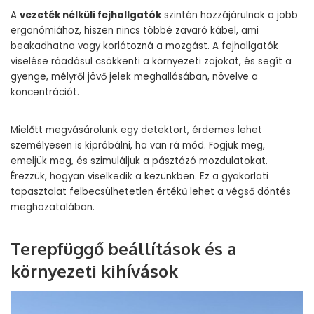
A
vezeték nélküli fejhallgatók
szintén hozzájárulnak a jobb
ergonómiához, hiszen nincs többé zavaró kábel, ami
beakadhatna vagy korlátozná a mozgást. A fejhallgatók
viselése ráadásul csökkenti a környezeti zajokat, és segít a
gyenge, mélyről jövő jelek meghallásában, növelve a
koncentrációt.
Mielőtt megvásárolunk egy detektort, érdemes lehet
személyesen is kipróbálni, ha van rá mód. Fogjuk meg,
emeljük meg, és szimuláljuk a pásztázó mozdulatokat.
Érezzük, hogyan viselkedik a kezünkben. Ez a gyakorlati
tapasztalat felbecsülhetetlen értékű lehet a végső döntés
meghozatalában.
Terepfüggő beállítások és a
környezeti kihívások