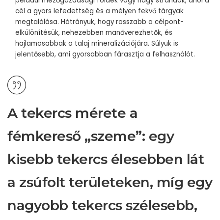
például mezőgazdasági földek vagy nagy strandok, ahol a
cél a gyors lefedettség és a mélyen fekvő tárgyak
megtalálása. Hátrányuk, hogy rosszabb a célpont-
elkülönítésük, nehezebben manőverezhetők, és
hajlamosabbak a talaj mineralizációjára. Súlyuk is
jelentősebb, ami gyorsabban fárasztja a felhasználót.
A tekercs mérete a
fémkereső „szeme”: egy
kisebb tekercs élesebben lát
a zsúfolt területeken, míg egy
nagyobb tekercs szélesebb,