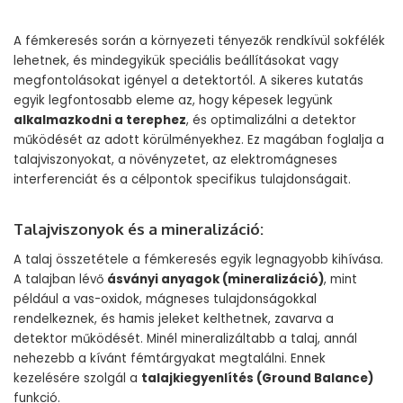
A fémkeresés során a környezeti tényezők rendkívül sokfélék
lehetnek, és mindegyikük speciális beállításokat vagy
megfontolásokat igényel a detektortól. A sikeres kutatás
egyik legfontosabb eleme az, hogy képesek legyünk
alkalmazkodni a terephez
, és optimalizálni a detektor
működését az adott körülményekhez. Ez magában foglalja a
talajviszonyokat, a növényzetet, az elektromágneses
interferenciát és a célpontok specifikus tulajdonságait.
Talajviszonyok és a mineralizáció:
A talaj összetétele a fémkeresés egyik legnagyobb kihívása.
A talajban lévő
ásványi anyagok (mineralizáció)
, mint
például a vas-oxidok, mágneses tulajdonságokkal
rendelkeznek, és hamis jeleket kelthetnek, zavarva a
detektor működését. Minél mineralizáltabb a talaj, annál
nehezebb a kívánt fémtárgyakat megtalálni. Ennek
kezelésére szolgál a
talajkiegyenlítés (Ground Balance)
funkció.