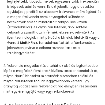
legfejlettebb típusok, melyek egyszerre több frekvencián
is képesek adni és venni. Ez azt jelenti, hogy a detektor
egyidejűleg profitál az alacsony frekvencia mélységéből és
a magas frekvencia érzékenységéből. Különösen
hatékonyak erősen mineralizált talajon, sós vízben
(strandoláskor), és olyan területeken, ahol sokféle
célpontra számíthatunk (érmék, ékszerek, relikviák). Az
ilyen technológiák, mint például a Minelab
Multi-IQ
vagy a
Garrett
Multi-Flex
, forradalmasították a fémkeresést,
jelentősen javítva a célpont-azonosítást és a
talajkiegyenlítést.
A frekvencia megválasztása tehát az első és legfontosabb
lépés a megfelelő fémkereső kiválasztásakor. Gondoljuk át,
milyen típusú kincseket szeretnénk elsősorban találni, és
milyen területeken fogunk leggyakrabban keresni. Egy
aranyrög vadász más frekvenciát fog előnyben részesíteni,
mint egy éremgyűjtő vagy egy relikviakereső.