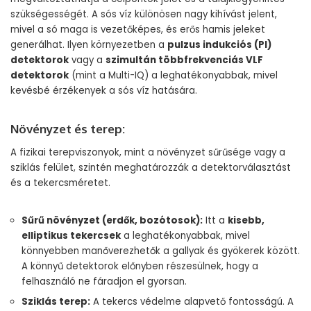
szükségességét. A sós víz különösen nagy kihívást jelent,
mivel a só maga is vezetőképes, és erős hamis jeleket
generálhat. Ilyen környezetben a
pulzus indukciós (PI)
detektorok
vagy a
szimultán többfrekvenciás VLF
detektorok
(mint a Multi-IQ) a leghatékonyabbak, mivel
kevésbé érzékenyek a sós víz hatására.
Növényzet és terep:
A fizikai terepviszonyok, mint a növényzet sűrűsége vagy a
sziklás felület, szintén meghatározzák a detektorválasztást
és a tekercsméretet.
Sűrű növényzet (erdők, bozótosok):
Itt a
kisebb,
elliptikus tekercsek
a leghatékonyabbak, mivel
könnyebben manőverezhetők a gallyak és gyökerek között.
A könnyű detektorok előnyben részesülnek, hogy a
felhasználó ne fáradjon el gyorsan.
Sziklás terep:
A tekercs védelme alapvető fontosságú. A