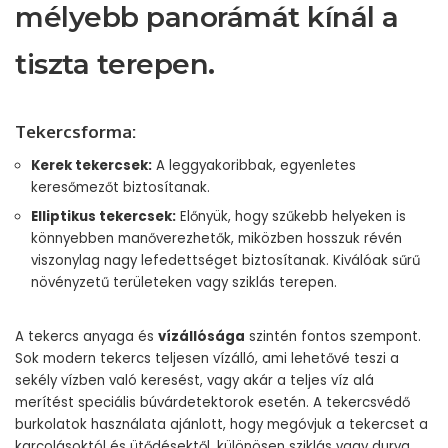
mélyebb panorámát kínál a
tiszta terepen.
Tekercsforma:
Kerek tekercsek:
A leggyakoribbak, egyenletes
keresőmezőt biztosítanak.
Elliptikus tekercsek:
Előnyük, hogy szűkebb helyeken is
könnyebben manőverezhetők, miközben hosszuk révén
viszonylag nagy lefedettséget biztosítanak. Kiválóak sűrű
növényzetű területeken vagy sziklás terepen.
A tekercs anyaga és
vízállósága
szintén fontos szempont.
Sok modern tekercs teljesen vízálló, ami lehetővé teszi a
sekély vízben való keresést, vagy akár a teljes víz alá
merítést speciális búvárdetektorok esetén. A tekercsvédő
burkolatok használata ajánlott, hogy megóvjuk a tekercset a
karcolásoktól és ütődésektől, különösen sziklás vagy durva