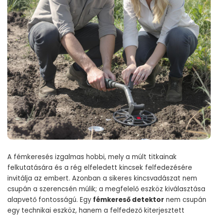
A fémkeresés izgalmas hobbi, mely a múlt titkainak
felkutatására és a rég elfeledett kincsek felfedezésére
invitálja az embert. Azonban a sikeres kincsvadászat nem
csupán a szerencsén múlik; a megfelelő eszköz kiválasztása
alapvető fontosságú. Egy
fémkereső detektor
nem csupán
egy technikai eszköz, hanem a felfedező kiterjesztett