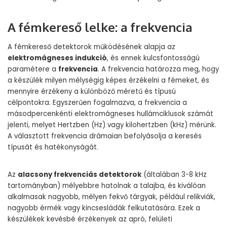
A fémkereső lelke: a frekvencia
A fémkereső detektorok működésének alapja az
elektromágneses indukció
, és ennek kulcsfontosságú
paramétere a
frekvencia
. A frekvencia határozza meg, hogy
a készülék milyen mélységig képes érzékelni a fémeket, és
mennyire érzékeny a különböző méretű és típusú
célpontokra. Egyszerűen fogalmazva, a frekvencia a
másodpercenkénti elektromágneses hullámciklusok számát
jelenti, melyet Hertzben (Hz) vagy kilohertzben (kHz) mérünk.
A választott frekvencia drámaian befolyásolja a keresés
típusát és hatékonyságát.
Az
alacsony frekvenciás detektorok
(általában 3-8 kHz
tartományban) mélyebbre hatolnak a talajba, és kiválóan
alkalmasak nagyobb, mélyen fekvő tárgyak, például relikviák,
nagyobb érmék vagy kincsesládák felkutatására. Ezek a
készülékek kevésbé érzékenyek az apró, felületi