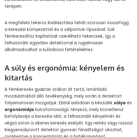
terepen.
A megfelelő tekercs kiválasztása tehát szorosan összefügg
a keresési környezettel és a célpontok típusával. Sok
fémkeresőhöz kaphatóak cserélhető tekercsek, így a
felhasználó egyetlen detektorral is rugalmasan
alkalmazkodhat a különböző feltételekhez.
A súly és ergonómia: kényelem és
kitartás
A fémkeresés gyakran órákon át tartó, ismétlődő
mozdulatokból álló tevékenység, mely során a detektort
folyamatosan mozgatjuk. Ebből adódóan a készülék
súlya
és
ergonómiája
kulcsfontosságú tényező, mely közvetlenül
befolyásolja a keresési időt, a felhasználó kényelmét és
végső soron a sikeres keresés esélyét. Egy nehéz vagy rosszul
kiegyensúlyozott detektor gyorsan fáradtságot okozhat,
csökkentve a koncentrációt és a hatékonyságot.