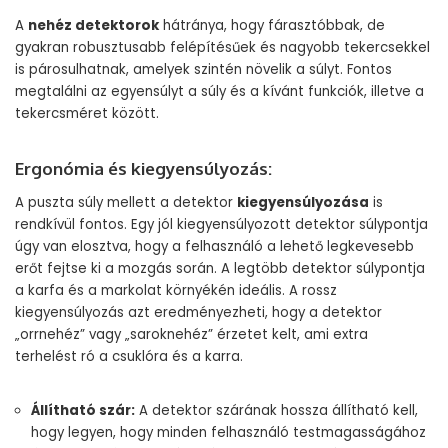
A
nehéz detektorok
hátránya, hogy fárasztóbbak, de
gyakran robusztusabb felépítésűek és nagyobb tekercsekkel
is párosulhatnak, amelyek szintén növelik a súlyt. Fontos
megtalálni az egyensúlyt a súly és a kívánt funkciók, illetve a
tekercsméret között.
Ergonómia és kiegyensúlyozás:
A puszta súly mellett a detektor
kiegyensúlyozása
is
rendkívül fontos. Egy jól kiegyensúlyozott detektor súlypontja
úgy van elosztva, hogy a felhasználó a lehető legkevesebb
erőt fejtse ki a mozgás során. A legtöbb detektor súlypontja
a karfa és a markolat környékén ideális. A rossz
kiegyensúlyozás azt eredményezheti, hogy a detektor
„orrnehéz” vagy „saroknehéz” érzetet kelt, ami extra
terhelést ró a csuklóra és a karra.
Állítható szár:
A detektor szárának hossza állítható kell,
hogy legyen, hogy minden felhasználó testmagasságához