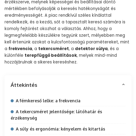
érzékszerve, melynek képességei és beállításai döntő
mértékben befolyásolják a keresés hatékonyságát és
eredményességét. A piac rendkívül széles kínálattal
rendelkezik, és a kezdő, sőt a tapasztalt kereső számára is
komoly fejtörést okozhat a választás. Ahhoz, hogy a
legmegfelelőbb készülékre tegyünk szert, mélyebben meg
kell értenünk azokat a kulcsfontosságú paramétereket, mint
a
frekvencia
, a
tekercsméret
, a
detektor súlya
, és a
különféle
terepfüggő beállítások
, melyek mind-mind
hozzájárulnak a sikeres kereséshez.
Áttekintés
A fémkereső lelke: a frekvencia
A tekercsméret jelentősége: látóhatár és
érzékenység
A súly és ergonómia: kényelem és kitartás