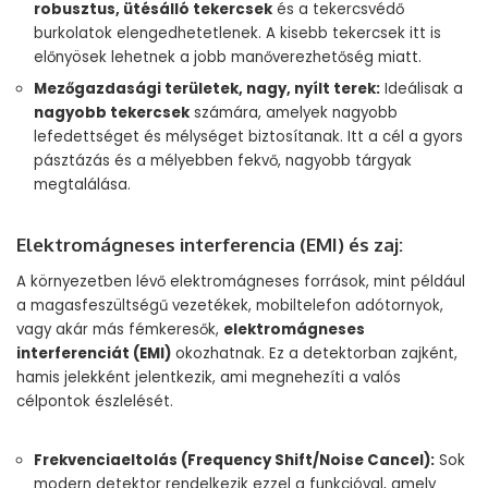
robusztus, ütésálló tekercsek
és a tekercsvédő
burkolatok elengedhetetlenek. A kisebb tekercsek itt is
előnyösek lehetnek a jobb manőverezhetőség miatt.
Mezőgazdasági területek, nagy, nyílt terek:
Ideálisak a
nagyobb tekercsek
számára, amelyek nagyobb
lefedettséget és mélységet biztosítanak. Itt a cél a gyors
pásztázás és a mélyebben fekvő, nagyobb tárgyak
megtalálása.
Elektromágneses interferencia (EMI) és zaj:
A környezetben lévő elektromágneses források, mint például
a magasfeszültségű vezetékek, mobiltelefon adótornyok,
vagy akár más fémkeresők,
elektromágneses
interferenciát (EMI)
okozhatnak. Ez a detektorban zajként,
hamis jelekként jelentkezik, ami megnehezíti a valós
célpontok észlelését.
Frekvenciaeltolás (Frequency Shift/Noise Cancel):
Sok
modern detektor rendelkezik ezzel a funkcióval, amely