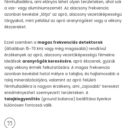
fémhulladékra, ami előnyös lehet olyan területeken, ahol sok
a vas- vagy alumíniumszemét. Az alacsony frekvencia
azonban kevésbé „látja” az apró, alacsony vezetőképességű
tárgyakat, mint például az apró aranyrögöket vagy a vékony
ékszereket.
Ezzel szemben a
magas frekvenciás detektorok
(általában 15-70 kHz vagy még magasabb) rendkívül
érzékenyek az apró, alacsony vezetőképességű fémekre.
Ideálisak
aranyrögök keresésére
, apró ékszerek, gyűrűk
vagy vékony érmék felkutatására. A magas frekvencia
azonban kevésbé hatol mélyre a talajba, és hajlamosabb a
talaj mineralizációjára, valamint az apró felületi
fémhulladékra is nagyon érzékeny, ami „zajosabb” keresést
eredményezhet szennyezett területeken. A
talajkiegyenlítés
(ground balance) beállítása ilyenkor
különösen fontossá válik.