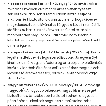
Kisebb tekercsek (kb. 4-8 hüvelyk / 10-20 cm):
Ezek a
tekercsek kiválóan alkalmasak
erősen szennyezett
területekre
, ahol sok a fémhulladék. Kiváló
célpont-
elkülönítést
biztosítanak, ami azt jelenti, hogy képesek
megkülönböztetni a kívánatos tárgyat a közeli szeméttől.
Ideálisak sziklás, sűrű növényzetű területekre, ahol a
manőverezhetőség fontos. Hátrányuk, hogy kisebb a
lefedettségük egy-egy pásztázással, és jellemzően kisebb
a mélységük is.
Közepes tekercsek (kb. 9-12 hüvelyk / 23-30 cm):
Ezek a
legelterjedtebbek és leguniverzálisabbak. Jó egyensúlyt
kínálnak a mélység, a lefedettség és a célpont-elkülönítés
között. A legtöbb általános célú kereséshez megfelelőek,
legyen szó éremkeresésről, relikviák felkutatásáról vagy
strandolásról.
Nagyobb tekercsek (kb. 13-18 hüvelyk / 33-46 cm vagy
nagyobb):
A nagyobb tekercsek
nagyobb mélységet
biztosítanak, és szélesebb területet fednek le egyetlen
pásztázással. Ideálisak nagy, tiszta területekre, mint