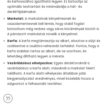
és karhosszához igazítható legyen. Ez biztosítja az
optimális testtartást és minimalizálja a hát- és
derékfájdalmakat.
Markolat:
A markolatnak kényelmesnek és
csúszásmentesnek kell lennie, hogy stabil fogást
biztosítson még nedves vagy sáros körülmények között is.
A párnázott markolatok növelik a kényelmet.
Karfa:
A karfa megtámasztja az alkart, elosztva a súlyt és
csökkentve a csuklóra nehezedő terhelést. Fontos, hogy a
karfa stabilan tartsa az alkart, de ne szorítson, és
lehetőleg állítható legyen a mérete.
Vezérlődoboz elhelyezése:
Egyes detektoroknál a
vezérlődoboz a karfa alatt, másoknál a markolat felett
található. A karfa alatti elhelyezés általában jobb
kiegyensúlyozást eredményez, mivel közelebb hozza a
súlypontot a felhasználó testéhez.