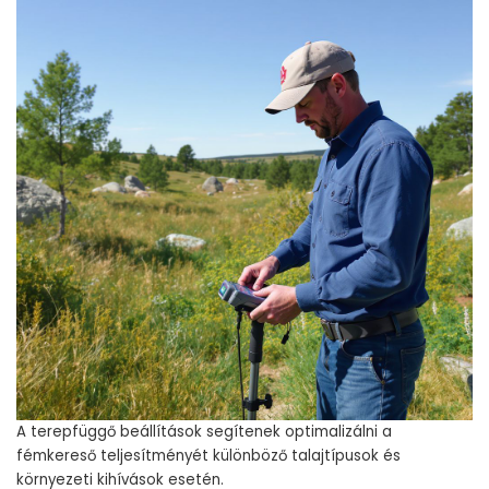
A terepfüggő beállítások segítenek optimalizálni a
fémkereső teljesítményét különböző talajtípusok és
környezeti kihívások esetén.