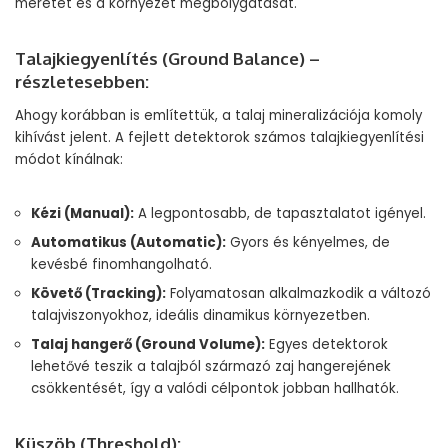
méretét és a környezet megbolygatását.
Talajkiegyenlítés (Ground Balance) –
részletesebben:
Ahogy korábban is említettük, a talaj mineralizációja komoly
kihívást jelent. A fejlett detektorok számos talajkiegyenlítési
módot kínálnak:
Kézi (Manual):
A legpontosabb, de tapasztalatot igényel.
Automatikus (Automatic):
Gyors és kényelmes, de
kevésbé finomhangolható.
Követő (Tracking):
Folyamatosan alkalmazkodik a változó
talajviszonyokhoz, ideális dinamikus környezetben.
Talaj hangerő (Ground Volume):
Egyes detektorok
lehetővé teszik a talajból származó zaj hangerejének
csökkentését, így a valódi célpontok jobban hallhatók.
Küszöb (Threshold):