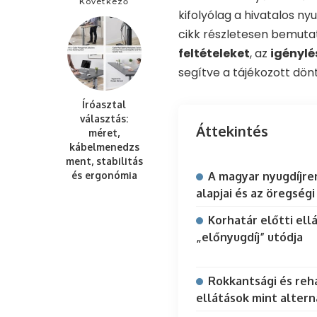
Következő
kifolyólag a hivatalos ny
cikk részletesen bemuta
feltételeket
, az
igénylé
segítve a tájékozott dön
Íróasztal
választás:
Áttekintés
méret,
kábelmenedzs
ment, stabilitás
és ergonómia
A magyar nyugdíjre
alapjai és az öregségi
Korhatár előtti ellá
„előnyugdíj” utódja
Rokkantsági és reha
ellátások mint altern