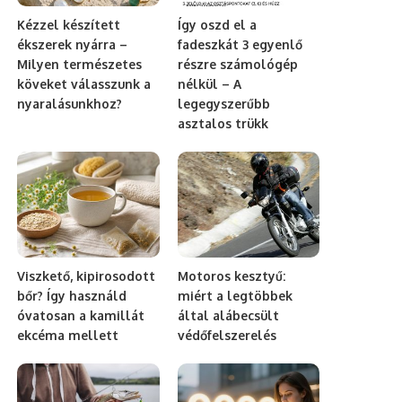
Kézzel készített
Így oszd el a
ékszerek nyárra –
fadeszkát 3 egyenlő
Milyen természetes
részre számológép
köveket válasszunk a
nélkül – A
nyaralásunkhoz?
legegyszerűbb
asztalos trükk
Viszkető, kipirosodott
Motoros kesztyű:
bőr? Így használd
miért a legtöbbek
óvatosan a kamillát
által alábecsült
ekcéma mellett
védőfelszerelés