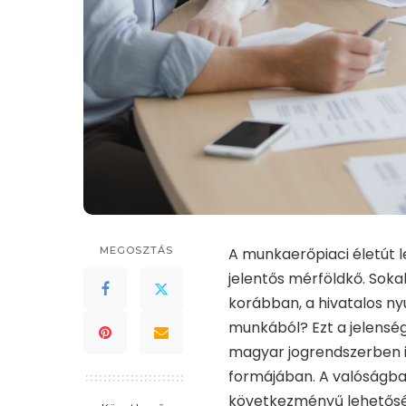
MEGOSZTÁS
A munkaerőpiaci életút 
jelentős mérföldkő. Soka
korábban, a hivatalos nyu
munkából? Ezt a jelensé
magyar jogrendszerben i
formájában. A valóságba
következményű lehetőség