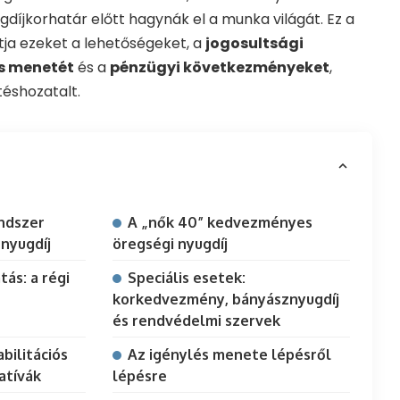
ugdíjkorhatár előtt hagynák el a munka világát. Ez a
tja ezeket a lehetőségeket, a
jogosultsági
s menetét
és a
pénzügyi következményeket
,
téshozatalt.
ndszer
A „nők 40” kedvezményes
 nyugdíj
öregségi nyugdíj
tás: a régi
Speciális esetek:
korkedvezmény, bányásznyugdíj
és rendvédelmi szervek
bilitációs
Az igénylés menete lépésről
atívák
lépésre