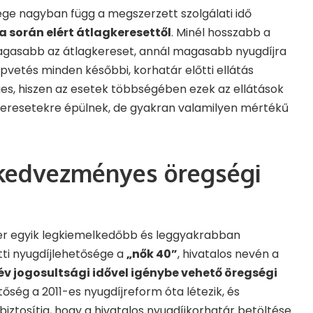
ege nagyban függ a megszerzett szolgálati idő
a során elért átlagkeresettől
. Minél hosszabb a
 magasabb az átlagkereset, annál magasabb nyugdíjra
apvetés minden későbbi, korhatár előtti ellátás
es, hiszen az esetek többségében ezek az ellátások
 a keresetekre épülnek, de gyakran valamilyen mértékű
kedvezményes öregségi
er egyik legkiemelkedőbb és leggyakrabban
tti nyugdíjlehetősége a
„nők 40”
, hivatalos nevén a
v jogosultsági idővel igénybe vehető öregségi
etőség a 2011-es nyugdíjreform óta létezik, és
biztosítja, hogy a hivatalos nyugdíjkorhatár betöltése