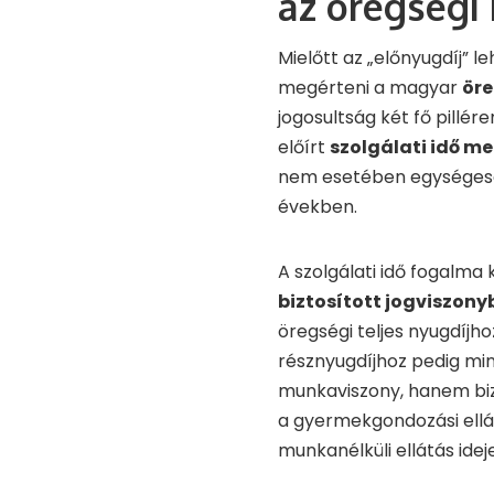
az öregségi
Mielőtt az „előnyugdíj”
megérteni a magyar
öre
jogosultság két fő pillére
előírt
szolgálati idő m
nem esetében egysége
években.
A szolgálati idő fogalma 
biztosított jogviszon
öregségi teljes nyugdíjh
résznyugdíjhoz pedig min
munkaviszony, hanem biz
a gyermekgondozási ellá
munkanélküli ellátás ide