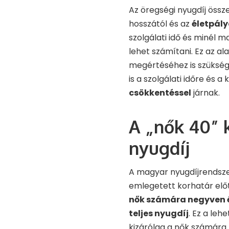
Az öregségi nyugdíj össz
hosszától és az
életpály
szolgálati idő és minél
lehet számítani. Ez az al
megértéséhez is szükség
is a szolgálati időre és
csökkentéssel
járnak.
A „nők 40” 
nyugdíj
A magyar nyugdíjrendsz
emlegetett korhatár elő
nők számára negyven é
teljes nyugdíj
. Ez a leh
kizárólag a nők számára 