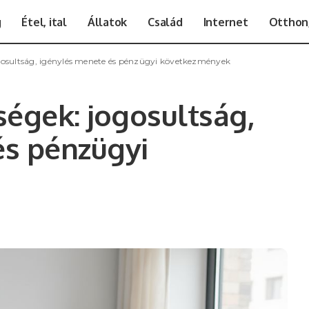
g
Étel, ital
Állatok
Család
Internet
Otthon,
ogosultság, igénylés menete és pénzügyi következmények
ségek: jogosultság,
és pénzügyi