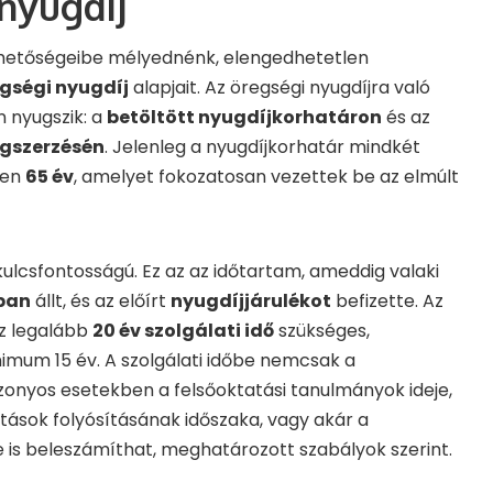
 nyugdíj
 lehetőségeibe mélyednénk, elengedhetetlen
gségi nyugdíj
alapjait. Az öregségi nyugdíjra való
n nyugszik: a
betöltött nyugdíjkorhatáron
és az
egszerzésén
. Jelenleg a nyugdíjkorhatár mindkét
sen
65 év
, amelyet fokozatosan vezettek be az elmúlt
kulcsfontosságú. Ez az az időtartam, ameddig valaki
yban
állt, és az előírt
nyugdíjjárulékot
befizette. Az
oz legalább
20 év szolgálati idő
szükséges,
imum 15 év. A szolgálati időbe nemcsak a
onyos esetekben a felsőoktatási tanulmányok ideje,
tások folyósításának időszaka, vagy akár a
je is beleszámíthat, meghatározott szabályok szerint.