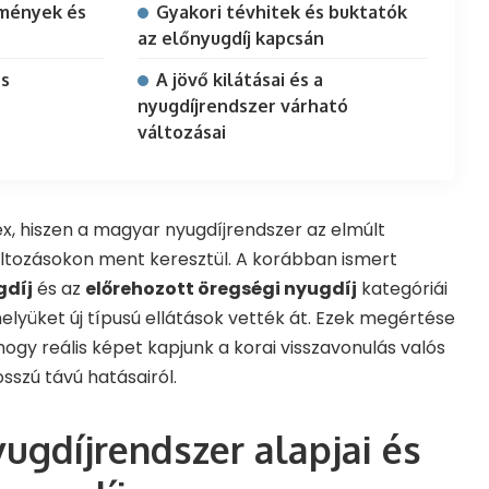
mények és
Gyakori tévhitek és buktatók
az előnyugdíj kapcsán
es
A jövő kilátásai és a
nyugdíjrendszer várható
változásai
x, hiszen a magyar nyugdíjrendszer az elmúlt
áltozásokon ment keresztül. A korábban ismert
gdíj
és az
előrehozott öregségi nyugdíj
kategóriái
lyüket új típusú ellátások vették át. Ezek megértése
ogy reális képet kapjunk a korai visszavonulás valós
sszú távú hatásairól.
ugdíjrendszer alapjai és