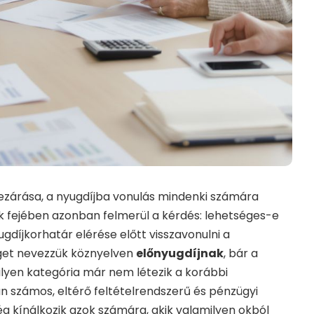
lezárása, a nyugdíjba vonulás mindenki számára
k fejében azonban felmerül a kérdés: lehetséges-e
gdíjkorhatár elérése előtt visszavonulni a
get nevezzük köznyelven
előnyugdíjnak
, bár a
lyen kategória már nem létezik a korábbi
n számos, eltérő feltételrendszerű és pénzügyi
 kínálkozik azok számára, akik valamilyen okból