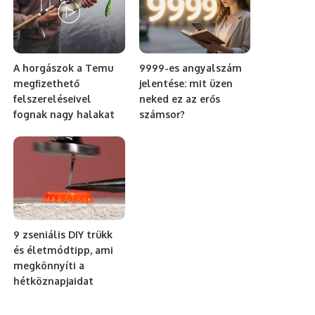
A horgászok a Temu
9999-es angyalszám
megfizethető
jelentése: mit üzen
felszereléseivel
neked ez az erős
fognak nagy halakat
számsor?
9 zseniális DIY trükk
és életmódtipp, ami
megkönnyíti a
hétköznapjaidat