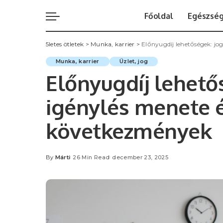
Főoldal
Egészsé
5letes ötletek
>
Munka, karrier
>
Előnyugdíj lehetőségek: j
Munka, karrier
Üzlet, jog
Előnyugdíj lehető
igénylés menete 
következmények
By
Márti
26 Min Read
december 23, 2025
Posted
by