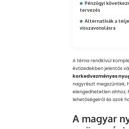
Pénzügyi következ
tervezés
Alternatívák a telj
visszavonulásra
A téma rendkívül komple
évtizedekben jelentős v
korkedvezményes nyu
nagyrészt megszűntek, he
elengedhetetlen ahhoz, h
lehetőségeiről és azok ho
A magyar ny