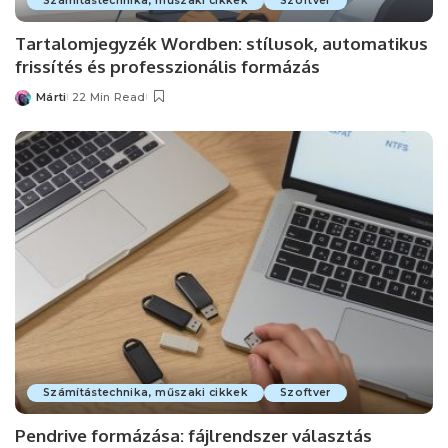
Számítástechnika, műszaki cikkek
Szoftver
Tartalomjegyzék Wordben: stílusok, automatikus
frissítés és professzionális formázás
Márti
22 Min Read
Posted
by
Számítástechnika, műszaki cikkek
Szoftver
Pendrive formázása: fájlrendszer választás