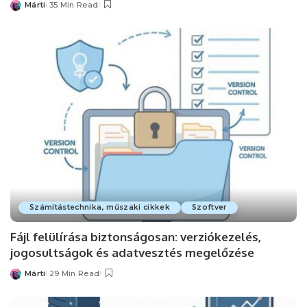
Márti
35 Min Read
Posted
by
Számítástechnika, műszaki cikkek
Szoftver
Fájl felülírása biztonságosan: verziókezelés,
jogosultságok és adatvesztés megelőzése
Márti
29 Min Read
Posted
by