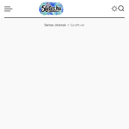
5letes ötletek
>
Szoftver