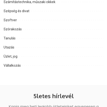
Számítástechnika, műszaki cikkek
Szépség és divat
Szoftver
Szórakozás
Tanulás
Utazás
Üzlet, jog
Vállalkozás
5letes hírlevél
Kapja meg heti legjobb ötleteinket egyenesen a