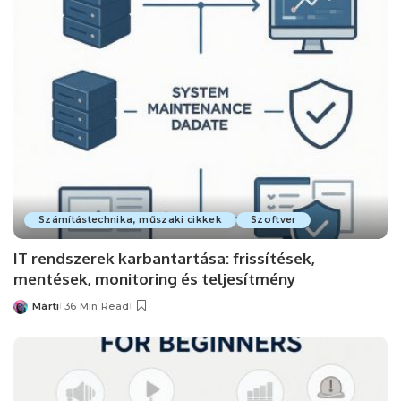
Számítástechnika, műszaki cikkek
Szoftver
IT rendszerek karbantartása: frissítések,
mentések, monitoring és teljesítmény
Márti
36 Min Read
Posted
by