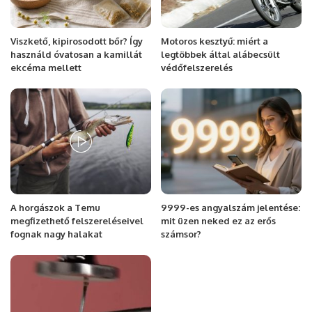
Viszkető, kipirosodott bőr? Így
Motoros kesztyű: miért a
használd óvatosan a kamillát
legtöbbek által alábecsült
ekcéma mellett
védőfelszerelés
A horgászok a Temu
9999-es angyalszám jelentése:
megfizethető felszereléseivel
mit üzen neked ez az erős
fognak nagy halakat
számsor?