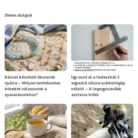
5letes dolgok
Kézzel készített ékszerek
Így oszd el a fadeszkát 3
nyárra – Milyen természetes
egyenlő részre számológép
köveket válasszunk a
nélkül – A legegyszerűbb
nyaralásunkhoz?
asztalos trükk