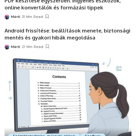
PDF készítése egyszerűen: ingyenes eszközök,
online konvertálók és formázási tippek
Márti
31 Min Read
Posted
by
Android frissítése: beállítások menete, biztonsági
mentés és gyakori hibák megoldása
Márti
21 Min Read
Posted
by