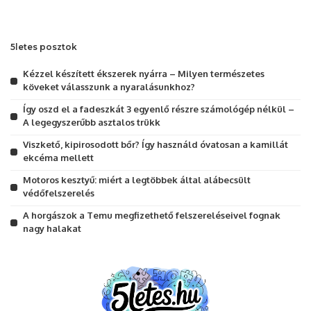
5letes posztok
Kézzel készített ékszerek nyárra – Milyen természetes
köveket válasszunk a nyaralásunkhoz?
Így oszd el a fadeszkát 3 egyenlő részre számológép nélkül –
A legegyszerűbb asztalos trükk
Viszkető, kipirosodott bőr? Így használd óvatosan a kamillát
ekcéma mellett
Motoros kesztyű: miért a legtöbbek által alábecsült
védőfelszerelés
A horgászok a Temu megfizethető felszereléseivel fognak
nagy halakat