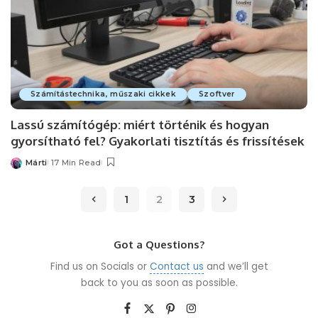
Számítástechnika, műszaki cikkek
Szoftver
Lassú számítógép: miért történik és hogyan
gyorsítható fel? Gyakorlati tisztítás és frissítések
Márti
17 Min Read
Posted
by
1
2
3
Got a Questions?
Find us on Socials or
Contact us
and we’ll get
back to you as soon as possible.