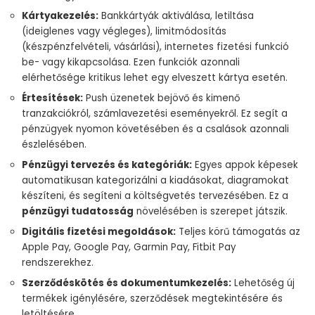
Kártyakezelés:
Bankkártyák aktiválása, letiltása
(ideiglenes vagy végleges), limitmódosítás
(készpénzfelvételi, vásárlási), internetes fizetési funkció
be- vagy kikapcsolása. Ezen funkciók azonnali
elérhetősége kritikus lehet egy elveszett kártya esetén.
Értesítések:
Push üzenetek bejövő és kimenő
tranzakciókról, számlavezetési eseményekről. Ez segít a
pénzügyek nyomon követésében és a csalások azonnali
észlelésében.
Pénzügyi tervezés és kategóriák:
Egyes appok képesek
automatikusan kategorizálni a kiadásokat, diagramokat
készíteni, és segíteni a költségvetés tervezésében. Ez a
pénzügyi tudatosság
növelésében is szerepet játszik.
Digitális fizetési megoldások:
Teljes körű támogatás az
Apple Pay, Google Pay, Garmin Pay, Fitbit Pay
rendszerekhez.
Szerződéskötés és dokumentumkezelés:
Lehetőség új
termékek igénylésére, szerződések megtekintésére és
letöltésére.