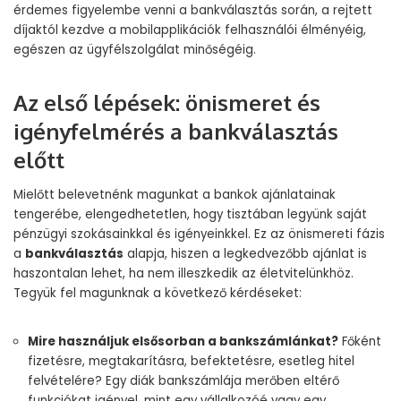
érdemes figyelembe venni a bankválasztás során, a rejtett
díjaktól kezdve a mobilapplikációk felhasználói élményéig,
egészen az ügyfélszolgálat minőségéig.
Az első lépések: önismeret és
igényfelmérés a bankválasztás
előtt
Mielőtt belevetnénk magunkat a bankok ajánlatainak
tengerébe, elengedhetetlen, hogy tisztában legyünk saját
pénzügyi szokásainkkal és igényeinkkel. Ez az önismereti fázis
a
bankválasztás
alapja, hiszen a legkedvezőbb ajánlat is
haszontalan lehet, ha nem illeszkedik az életvitelünkhöz.
Tegyük fel magunknak a következő kérdéseket:
Mire használjuk elsősorban a bankszámlánkat?
Főként
fizetésre, megtakarításra, befektetésre, esetleg hitel
felvételére? Egy diák bankszámlája merőben eltérő
funkciókat igényel, mint egy vállalkozóé vagy egy