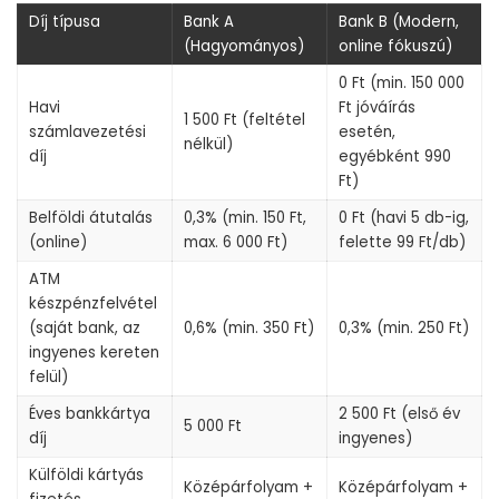
Díj típusa
Bank A
Bank B (Modern,
(Hagyományos)
online fókuszú)
0 Ft (min. 150 000
Havi
Ft jóváírás
1 500 Ft (feltétel
számlavezetési
esetén,
nélkül)
díj
egyébként 990
Ft)
Belföldi átutalás
0,3% (min. 150 Ft,
0 Ft (havi 5 db-ig,
(online)
max. 6 000 Ft)
felette 99 Ft/db)
ATM
készpénzfelvétel
(saját bank, az
0,6% (min. 350 Ft)
0,3% (min. 250 Ft)
ingyenes kereten
felül)
Éves bankkártya
2 500 Ft (első év
5 000 Ft
díj
ingyenes)
Külföldi kártyás
Középárfolyam +
Középárfolyam +