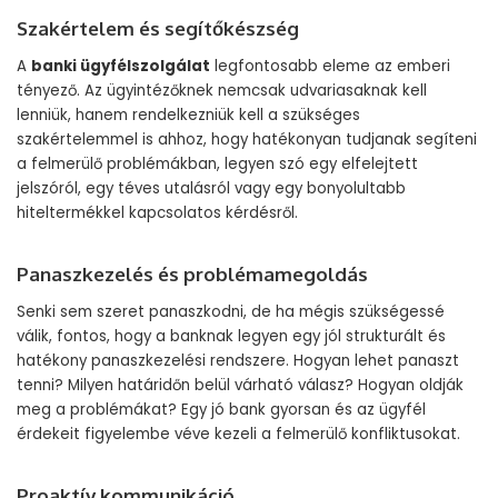
Szakértelem és segítőkészség
A
banki ügyfélszolgálat
legfontosabb eleme az emberi
tényező. Az ügyintézőknek nemcsak udvariasaknak kell
lenniük, hanem rendelkezniük kell a szükséges
szakértelemmel is ahhoz, hogy hatékonyan tudjanak segíteni
a felmerülő problémákban, legyen szó egy elfelejtett
jelszóról, egy téves utalásról vagy egy bonyolultabb
hiteltermékkel kapcsolatos kérdésről.
Panaszkezelés és problémamegoldás
Senki sem szeret panaszkodni, de ha mégis szükségessé
válik, fontos, hogy a banknak legyen egy jól strukturált és
hatékony panaszkezelési rendszere. Hogyan lehet panaszt
tenni? Milyen határidőn belül várható válasz? Hogyan oldják
meg a problémákat? Egy jó bank gyorsan és az ügyfél
érdekeit figyelembe véve kezeli a felmerülő konfliktusokat.
Proaktív kommunikáció