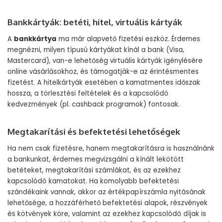
Bankkártyák: betéti, hitel, virtuális kártyák
A
bankkártya
ma már alapvető fizetési eszköz. Érdemes
megnézni, milyen típusú kártyákat kínál a bank (Visa,
Mastercard), van-e lehetőség virtuális kártyák igénylésére
online vásárlásokhoz, és támogatják-e az érintésmentes
fizetést. A hitelkártyák esetében a kamatmentes időszak
hossza, a törlesztési feltételek és a kapcsolódó
kedvezmények (pl. cashback programok) fontosak.
Megtakarítási és befektetési lehetőségek
Ha nem csak fizetésre, hanem megtakarításra is használnánk
a bankunkat, érdemes megvizsgálni a kínált lekötött
betéteket, megtakarítási számlákat, és az ezekhez
kapcsolódó kamatokat. Ha komolyabb befektetési
szándékaink vannak, akkor az értékpapírszámla nyitásának
lehetősége, a hozzáférhető befektetési alapok, részvények
és kötvények köre, valamint az ezekhez kapcsolódó díjak is