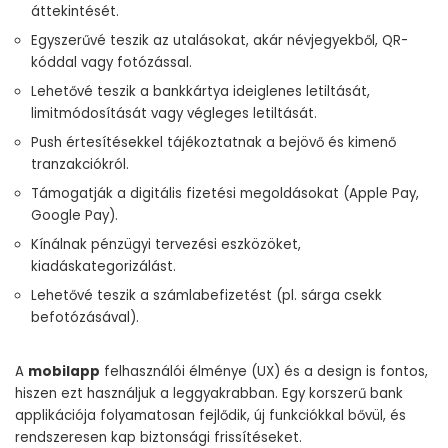
áttekintését.
Egyszerűvé teszik az utalásokat, akár névjegyekből, QR-
kóddal vagy fotózással.
Lehetővé teszik a bankkártya ideiglenes letiltását,
limitmódosítását vagy végleges letiltását.
Push értesítésekkel tájékoztatnak a bejövő és kimenő
tranzakciókról.
Támogatják a digitális fizetési megoldásokat (Apple Pay,
Google Pay).
Kínálnak pénzügyi tervezési eszközöket,
kiadáskategorizálást.
Lehetővé teszik a számlabefizetést (pl. sárga csekk
befotózásával).
A
mobilapp
felhasználói élménye (UX) és a design is fontos,
hiszen ezt használjuk a leggyakrabban. Egy korszerű bank
applikációja folyamatosan fejlődik, új funkciókkal bővül, és
rendszeresen kap biztonsági frissítéseket.