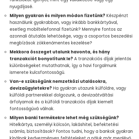
nyugdíjasé.
Milyen gyakran és milyen módon fizetünk?
Készpénzt
használunk gyakrabban, vagy inkább bankkártyával,
esetleg mobiltelefonnal fizetünk? Mennyire fontos az
azonnali átutalás lehetősége, vagy a csoportos beszedési
megbízások zökkenőmentes kezelése?
Mekkora összeget utalunk havonta, és hány
tranzakciót bonyolítunk le?
A tranzakciós díjak jelentős
különbségeket mutathatnak, így a havi forgalmunk
ismerete kulcsfontosságú.
Van-e szükségünk nemzetközi utalásokra,
devizaügyletekre?
Ha gyakran utazunk külföldre, vagy
külföldi partnerekkel dolgozunk, a devizaátváltási
árfolyamok és a külföldi tranzakciós díjak kiemelt
fontosságúvá válnak.
Milyen banki termékekre lehet még szükségünk?
Hitelkártya, személyi kölcsön, lakáshitel, befektetési
számla, biztosítások? Fontos tudni, hogy a bankok gyakran
kínálnak kedvezményes feltételeket a náluk már meglévő