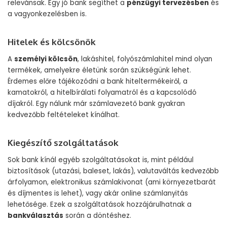
relevánsak. Egy jó bank segíthet a
pénzügyi tervezésben
és
a vagyonkezelésben is.
Hitelek és kölcsönök
A
személyi kölcsön
, lakáshitel, folyószámlahitel mind olyan
termékek, amelyekre életünk során szükségünk lehet.
Érdemes előre tájékozódni a bank hiteltermékeiről, a
kamatokról, a hitelbírálati folyamatról és a kapcsolódó
díjakról. Egy nálunk már számlavezető bank gyakran
kedvezőbb feltételeket kínálhat.
Kiegészítő szolgáltatások
Sok bank kínál egyéb szolgáltatásokat is, mint például
biztosítások (utazási, baleset, lakás), valutaváltás kedvezőbb
árfolyamon, elektronikus számlakivonat (ami környezetbarát
és díjmentes is lehet), vagy akár online számlanyitás
lehetősége. Ezek a szolgáltatások hozzájárulhatnak a
bankválasztás
során a döntéshez.