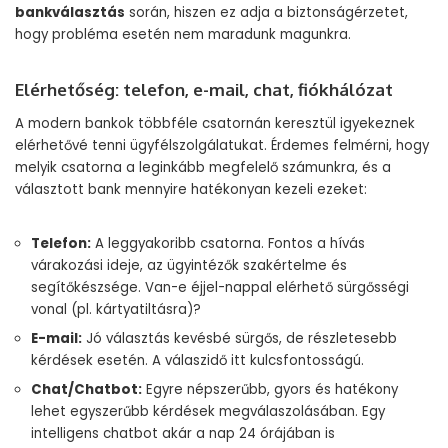
bankválasztás
során, hiszen ez adja a biztonságérzetet,
hogy probléma esetén nem maradunk magunkra.
Elérhetőség: telefon, e-mail, chat, fiókhálózat
A modern bankok többféle csatornán keresztül igyekeznek
elérhetővé tenni ügyfélszolgálatukat. Érdemes felmérni, hogy
melyik csatorna a leginkább megfelelő számunkra, és a
választott bank mennyire hatékonyan kezeli ezeket:
Telefon:
A leggyakoribb csatorna. Fontos a hívás
várakozási ideje, az ügyintézők szakértelme és
segítőkészsége. Van-e éjjel-nappal elérhető sürgősségi
vonal (pl. kártyatiltásra)?
E-mail:
Jó választás kevésbé sürgős, de részletesebb
kérdések esetén. A válaszidő itt kulcsfontosságú.
Chat/Chatbot:
Egyre népszerűbb, gyors és hatékony
lehet egyszerűbb kérdések megválaszolásában. Egy
intelligens chatbot akár a nap 24 órájában is