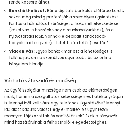
rendelkezésre állhat.
Bankfiókhálózat:
Bár a digitális bankolás előtérbe került,
sokan még mindig preferálják a személyes ügyintézést.
Fontos a fiókhálózat sűrűsége, a fiókok elhelyezkedése
(közel van-e hozzánk vagy a munkahelyünkhöz), és a
nyitvatartási idők. Vannak-e dedikált tanácsadók
bonyolultabb ügyek (pl. hitel, befektetés) esetén?
Videóhívás:
Egyes bankok már ezt a lehetőséget is
felkínálják, ami a személyes ügyintézés és az online
kényelem hibridje.
Várható válaszidő és minőség
Az ügyfélszolgálat minősége nem csak az elérhetőségen
múlik, hanem a szolgáltatás sebességén és hatékonyságán
is. Mennyi időt kell várni egy telefonos ügyintézőre? Mennyi
idő alatt kapunk választ egy e-mailre? Az ügyintézők
mennyire tájékozottak és segítőkészek? Ezek a tényezők
mind hozzájárulnak a felhasználói elégedettséghez.