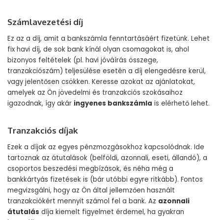
Számlavezetési díj
Ez az a díj, amit a bankszámla fenntartásáért fizetünk. Lehet
fix havi díj, de sok bank kínál olyan csomagokat is, ahol
bizonyos feltételek (pl. havi jóváírás összege,
tranzakciószám) teljesülése esetén a díj elengedésre kerül,
vagy jelentősen csökken. Keresse azokat az ajánlatokat,
amelyek az Ön jövedelmi és tranzakciós szokásaihoz
igazodnak, így akár
ingyenes bankszámla
is elérhető lehet.
Tranzakciós díjak
Ezek a díjak az egyes pénzmozgásokhoz kapcsolódnak. Ide
tartoznak az átutalások (belföldi, azonnali, eseti, állandó), a
csoportos beszedési megbízások, és néha még a
bankkártyás fizetések is (bár utóbbi egyre ritkább). Fontos
megvizsgálni, hogy az Ön által jellemzően használt
tranzakciókért mennyit számol fel a bank. Az
azonnali
átutalás
díja kiemelt figyelmet érdemel, ha gyakran