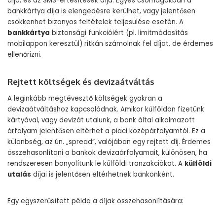
díja, és az SMS-értesítések díja. Egyes csomagokban a
bankkártya díja is elengedésre kerülhet, vagy jelentősen
csökkenhet bizonyos feltételek teljesülése esetén. A
bankkártya
biztonsági funkcióiért (pl. limitmódosítás
mobilappon keresztül) ritkán számolnak fel díjat, de érdemes
ellenőrizni.
Rejtett költségek és devizaátváltás
A leginkább megtévesztő költségek gyakran a
devizaátváltáshoz kapcsolódnak. Amikor külföldön fizetünk
kártyával, vagy devizát utalunk, a bank által alkalmazott
árfolyam jelentősen eltérhet a piaci középárfolyamtól. Ez a
különbség, az ún. „spread”, valójában egy rejtett díj. Érdemes
összehasonlítani a bankok devizaárfolyamait, különösen, ha
rendszeresen bonyolítunk le külföldi tranzakciókat. A
külföldi
utalás
díjai is jelentősen eltérhetnek bankonként.
Egy egyszerűsített példa a díjak összehasonlítására: