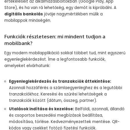
értékeléseit az alkalmazásboltokban (Google Play, App
Store), és ha van rá lehetőség, egy demót is kipróbálni. A
digitális bankolás
jövője nagymértékben múlik a
mobilappok minőségén.
Funkciók részletesen: mi mindent tudjon a
mobilbank?
Egy modern mobilapplikáció sokkal többet tud, mint egyszerű
egyenleglekérdezést. Íme a legfontosabb funkciók,
amelyeket elvárhatunk:
Egyenleglekérdezés és tranzakciók áttekintése:
Azonnali hozzáférés a számlaegyenleghez és a legutóbbi
tranzakciókhoz. Keresési és szűrési lehetőségek a
tranzakciók között (dátum, összeg, partner).
Utalások indítása és kezelése:
Belföldi, azonnali, állandó
és csoportos beszedési megbízások beállítása,
módosítása, törlése. Kedvezményezettek mentése. QR-
kódos vagy csekket fotózó fizetési funkciók.