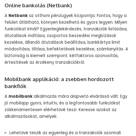
Online bankolás (Netbank)
A
Netbank
az otthoni pénzügyek központja. Fontos, hogy a
felület átlátható, könnyen kezelhető és gyors legyen. Milyen
funkciókat kínál? Egyenleglekérdezés, tranzakciók listázása,
átutalások indítása, csoportos beszedési megbízások
kezelése, állandó átutalások beállítása, bankkártya limit
módosítása, tiltása, befektetések kezelése, számlanyitás. A
biztonság is kiemelt szempont: kétfaktoros azonosítás,
értesítések az érzékeny tranzakciókról.
Mobilbank applikáció: a zsebben hordozott
bankfiók
A
mobilbank
alkalmazás mára alapvető elvárássá vált. Egy
jó mobilapp gyors, intuitív, és a legfontosabb funkciókat
zökkenőmentesen elérhetővé teszi. Keresse azokat az
alkalmazásokat, amelyek:
Lehetővé teszik az egyenleg és a tranzakciók azonnali