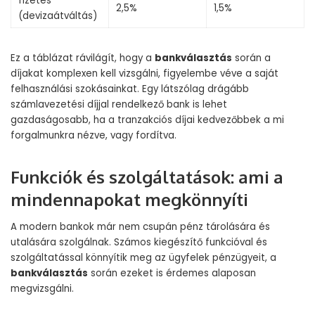
fizetés
2,5%
1,5%
(devizaátváltás)
Ez a táblázat rávilágít, hogy a
bankválasztás
során a
díjakat komplexen kell vizsgálni, figyelembe véve a saját
felhasználási szokásainkat. Egy látszólag drágább
számlavezetési díjjal rendelkező bank is lehet
gazdaságosabb, ha a tranzakciós díjai kedvezőbbek a mi
forgalmunkra nézve, vagy fordítva.
Funkciók és szolgáltatások: ami a
mindennapokat megkönnyíti
A modern bankok már nem csupán pénz tárolására és
utalására szolgálnak. Számos kiegészítő funkcióval és
szolgáltatással könnyítik meg az ügyfelek pénzügyeit, a
bankválasztás
során ezeket is érdemes alaposan
megvizsgálni.