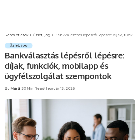
5letes ötletek
>
Üzlet, jog
>
Bankválasztás lépésről lépésre: díjak, funkciók, mobilapp és ügyfélszolgálat szempontok
Üzlet, jog
Bankválasztás lépésről lépésre:
díjak, funkciók, mobilapp és
ügyfélszolgálat szempontok
By
Márti
30 Min Read
február 13, 2026
Posted
by