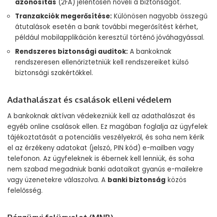
azonosítás
(2FA) jelentősen növeli a biztonságot.
Tranzakciók megerősítése:
Különösen nagyobb összegű
átutalások esetén a bank további megerősítést kérhet,
például mobilapplikáción keresztül történő jóváhagyással.
Rendszeres biztonsági auditok:
A bankoknak
rendszeresen ellenőriztetniük kell rendszereiket külső
biztonsági szakértőkkel.
Adathalászat és csalások elleni védelem
A bankoknak aktívan védekezniük kell az adathalászat és
egyéb online csalások ellen. Ez magában foglalja az ügyfelek
tájékoztatását a potenciális veszélyekről, és soha nem kérik
el az érzékeny adatokat (jelszó, PIN kód) e-mailben vagy
telefonon. Az ügyfeleknek is ébernek kell lenniük, és soha
nem szabad megadniuk banki adataikat gyanús e-mailekre
vagy üzenetekre válaszolva. A
banki biztonság
közös
felelősség.