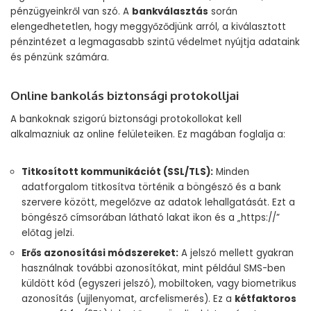
pénzügyeinkről van szó. A
bankválasztás
során
elengedhetetlen, hogy meggyőződjünk arról, a kiválasztott
pénzintézet a legmagasabb szintű védelmet nyújtja adataink
és pénzünk számára.
Online bankolás biztonsági protokolljai
A bankoknak szigorú biztonsági protokollokat kell
alkalmazniuk az online felületeiken. Ez magában foglalja a:
Titkosított kommunikációt (SSL/TLS):
Minden
adatforgalom titkosítva történik a böngésző és a bank
szervere között, megelőzve az adatok lehallgatását. Ezt a
böngésző címsorában látható lakat ikon és a „https://”
előtag jelzi.
Erős azonosítási módszereket:
A jelszó mellett gyakran
használnak további azonosítókat, mint például SMS-ben
küldött kód (egyszeri jelszó), mobiltoken, vagy biometrikus
azonosítás (ujjlenyomat, arcfelismerés). Ez a
kétfaktoros