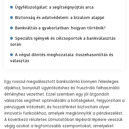
Ügyfélszolgálat: a segítségnyújtás arca
Biztonság és adatvédelem: a bizalom alapjai
Bankváltás a gyakorlatban: hogyan történik?
Speciális igények és célcsoportok a bankválasztás
során
A végső döntés meghozatala: összehasonlítás és
választás
Egy rosszul megválasztott bankszámla könnyen felesleges
díjakhoz, bonyolult ügyintézéshez és frusztráló felhasználói
élményhez vezethet. Ezzel szemben egy jól átgondolt
választás segíthet optimalizálni a költségeket, felgyorsítani a
pénzügyek intézését, és hozzáférést biztosítani olyan
innovatív funkciókhoz, amelyek megkönnyítik a pénzkezelést.
A következő részletes útmutatóban lépésről lépésre vesszük
végig azokat a legfontosabb szempontokat, amelyeket