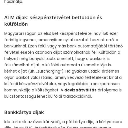
használja.
ATM díjak: készpénzfelvétel belföldön és
külföldön
Magyarországon az első két készpénzfelvétel havi 150 ezer
forintig ingyenes, amennyiben nyilatkozatot teszünk erről a
bankunknál. Ezen felül vagy más bank automatájából történő
felvétel esetén azonban díjat számolhatnak fel. Külföldön a
helyzet még bonyolultabb: amellett, hogy a bankunk is
felszámolhat díjat, a külföldi automata üzemeltetője is
kérhet díjat (ún. „surcharging”). Ha gyakran utazik, érdemes
olyan bankot választania, amely kedvező feltételeket kínál a
külföldi készpénzfelvételre, vagy legalábbis transzparensen
kommunikálja a költségeket. A
devizaátváltás
árfolyama is
kulcsfontosságú lehet külföldi tranzakcióknál.
Bankkártya díjak
Ide tartozik az éves kártyadíj, a pótkártya díja, a kártyacsere