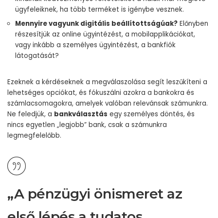
ügyfeleiknek, ha több terméket is igénybe vesznek.
Mennyire vagyunk digitális beállítottságúak?
Előnyben
részesítjük az online ügyintézést, a mobilapplikációkat,
vagy inkább a személyes ügyintézést, a bankfiók
látogatását?
Ezeknek a kérdéseknek a megválaszolása segít leszűkíteni a
lehetséges opciókat, és fókuszálni azokra a bankokra és
számlacsomagokra, amelyek valóban relevánsak számunkra.
Ne feledjük, a
bankválasztás
egy személyes döntés, és
nincs egyetlen „legjobb” bank, csak a számunkra
legmegfelelőbb.
„A pénzügyi önismeret az
első lépés a tudatos