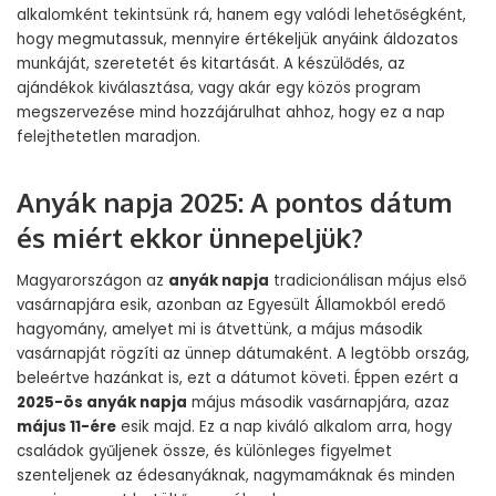
alkalomként tekintsünk rá, hanem egy valódi lehetőségként,
hogy megmutassuk, mennyire értékeljük anyáink áldozatos
munkáját, szeretetét és kitartását. A készülődés, az
ajándékok kiválasztása, vagy akár egy közös program
megszervezése mind hozzájárulhat ahhoz, hogy ez a nap
felejthetetlen maradjon.
Anyák napja 2025: A pontos dátum
és miért ekkor ünnepeljük?
Magyarországon az
anyák napja
tradicionálisan május első
vasárnapjára esik, azonban az Egyesült Államokból eredő
hagyomány, amelyet mi is átvettünk, a május második
vasárnapját rögzíti az ünnep dátumaként. A legtöbb ország,
beleértve hazánkat is, ezt a dátumot követi. Éppen ezért a
2025-ös anyák napja
május második vasárnapjára, azaz
május 11-ére
esik majd. Ez a nap kiváló alkalom arra, hogy
családok gyűljenek össze, és különleges figyelmet
szenteljenek az édesanyáknak, nagymamáknak és minden