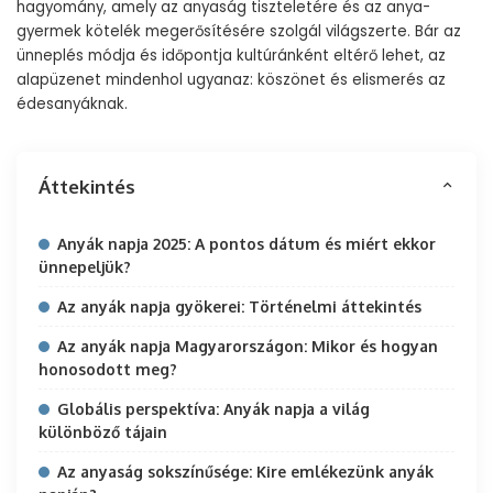
hagyomány, amely az anyaság tiszteletére és az anya-
gyermek kötelék megerősítésére szolgál világszerte. Bár az
ünneplés módja és időpontja kultúránként eltérő lehet, az
alapüzenet mindenhol ugyanaz: köszönet és elismerés az
édesanyáknak.
Áttekintés
Anyák napja 2025: A pontos dátum és miért ekkor
ünnepeljük?
Az anyák napja gyökerei: Történelmi áttekintés
Az anyák napja Magyarországon: Mikor és hogyan
honosodott meg?
Globális perspektíva: Anyák napja a világ
különböző tájain
Az anyaság sokszínűsége: Kire emlékezünk anyák