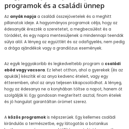
programok és a családi ünnep
Az
anyák napja
a családi összejövetelek és a meghitt
pillanatok ideje. A hagyományos programok célja, hogy az
édesanyák érezzék a szeretetet, a megbecsülést és a
törődést, és egy napra mentesüljenek a mindennapi teendők
súlya alól. A lényeg az együttlét és az odafigyelés, nem pedig
a drága ajándékok vagy a grandiózus események.
Az egyik leggyakoribb és legkedveltebb program a
családi
ebéd vagy vacsora
. Ez lehet otthon, ahol a gyerekek (és az
apukák) készítik el az anya kedvenc ételeit, vagy egy
étteremben, ahol az anya teljesen kikapcsolódhat. A lényeg,
hogy az édesanya ne a konyhában töltse a napot, hanem őt
szolgálják ki. Egy gondosan megterített asztal, finom ételek
és jó hangulat garantáltan örömet szerez.
A
közös programok
is népszerűek. Egy kellemes családi
kirándulás a természetbe, egy látogatás a botanikus