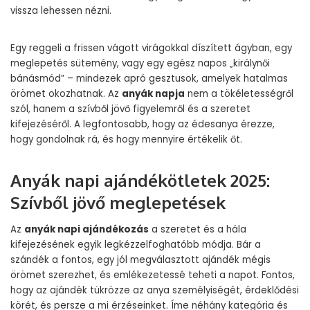
vissza lehessen nézni.
Egy reggeli a frissen vágott virágokkal díszített ágyban, egy
meglepetés sütemény, vagy egy egész napos „királynői
bánásmód” – mindezek apró gesztusok, amelyek hatalmas
örömet okozhatnak. Az
anyák napja
nem a tökéletességről
szól, hanem a szívből jövő figyelemről és a szeretet
kifejezéséről. A legfontosabb, hogy az édesanya érezze,
hogy gondolnak rá, és hogy mennyire értékelik őt.
Anyák napi ajándékötletek 2025:
Szívből jövő meglepetések
Az
anyák napi ajándékozás
a szeretet és a hála
kifejezésének egyik legkézzelfoghatóbb módja. Bár a
szándék a fontos, egy jól megválasztott ajándék mégis
örömet szerezhet, és emlékezetessé teheti a napot. Fontos,
hogy az ajándék tükrözze az anya személyiségét, érdeklődési
körét, és persze a mi érzéseinket. Íme néhány kategória és