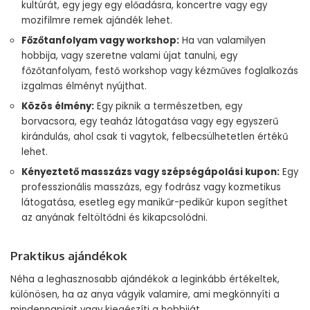
kultúrát, egy jegy egy előadásra, koncertre vagy egy
mozifilmre remek ajándék lehet.
Főzőtanfolyam vagy workshop:
Ha van valamilyen
hobbija, vagy szeretne valami újat tanulni, egy
főzőtanfolyam, festő workshop vagy kézműves foglalkozás
izgalmas élményt nyújthat.
Közös élmény:
Egy piknik a természetben, egy
borvacsora, egy teaház látogatása vagy egy egyszerű
kirándulás, ahol csak ti vagytok, felbecsülhetetlen értékű
lehet.
Kényeztető masszázs vagy szépségápolási kupon:
Egy
professzionális masszázs, egy fodrász vagy kozmetikus
látogatása, esetleg egy manikűr-pedikűr kupon segíthet
az anyának feltöltődni és kikapcsolódni.
Praktikus ajándékok
Néha a leghasznosabb ajándékok a leginkább értékeltek,
különösen, ha az anya vágyik valamire, ami megkönnyíti a
mindennapjait vagy kiegészíti a hobbiját.