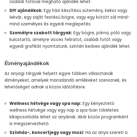
családi fotóval megható ajándék lehet.
DIY ajándékok:
Egy házi készítésű sütemény, keksz vagy
lekvár, egy saját festésű bögre, vagy egy kötött sál mind-
mind személyes és egyedi meglepetés.
Személyre szabott tárgyak:
Egy bögre, párna, póló vagy
kulcstartó, amelyre vicces feliratot, családi fotót vagy
egyedi grafikát nyomtatunk, szintén kedves ajándék lehet.
Élményajándékok
Az anyagi tárgyak helyett egyre többen választanak
élményeket, amelyek maradandó emlékeket szereznek, és
lehetőséget adnak a közös időtöltésre.
Wellness hétvége vagy spa nap:
Egy kényeztető
wellness hétvége vagy egy nap a spa-ban tökéletes
kikapcsolódás lehet az anyának. Akár közös programként
is megszervezhető.
Színház-, koncertjegy vagy mozi:
Ha az anya szereti a