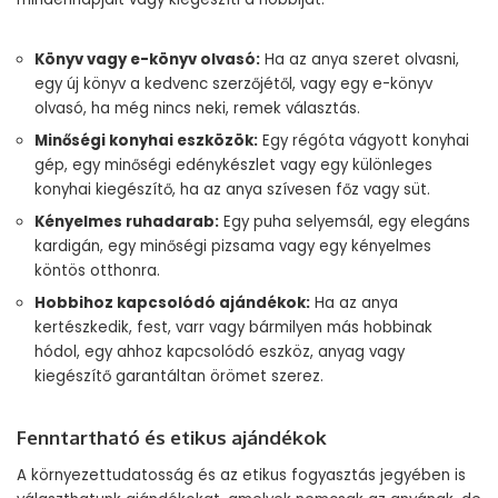
Könyv vagy e-könyv olvasó:
Ha az anya szeret olvasni,
egy új könyv a kedvenc szerzőjétől, vagy egy e-könyv
olvasó, ha még nincs neki, remek választás.
Minőségi konyhai eszközök:
Egy régóta vágyott konyhai
gép, egy minőségi edénykészlet vagy egy különleges
konyhai kiegészítő, ha az anya szívesen főz vagy süt.
Kényelmes ruhadarab:
Egy puha selyemsál, egy elegáns
kardigán, egy minőségi pizsama vagy egy kényelmes
köntös otthonra.
Hobbihoz kapcsolódó ajándékok:
Ha az anya
kertészkedik, fest, varr vagy bármilyen más hobbinak
hódol, egy ahhoz kapcsolódó eszköz, anyag vagy
kiegészítő garantáltan örömet szerez.
Fenntartható és etikus ajándékok
A környezettudatosság és az etikus fogyasztás jegyében is