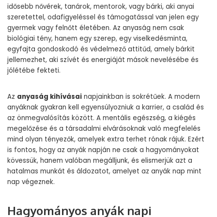
idősebb nővérek, tanárok, mentorok, vagy bárki, aki anyai
szeretettel, odafigyeléssel és támogatással van jelen egy
gyermek vagy felnőtt életében. Az anyaság nem csak
biológiai tény, hanem egy szerep, egy viselkedésminta,
egyfajta gondoskodó és védelmező attitűd, amely bárkit
jellemezhet, aki szívét és energiáját mások nevelésébe és
jólétébe fekteti.
Az
anyaság kihívásai
napjainkban is sokrétűek. A modern
anyáknak gyakran kell egyensúlyozniuk a karrier, a család és
az önmegvalósítás között. A mentális egészség, a kiégés
megelőzése és a társadalmi elvárásoknak való megfelelés
mind olyan tényezők, amelyek extra terhet rónak rájuk. Ezért
is fontos, hogy az anyák napján ne csak a hagyományokat
kövessük, hanem valóban megálljunk, és elismerjük azt a
hatalmas munkát és áldozatot, amelyet az anyák nap mint
nap végeznek.
Hagyományos anyák napi