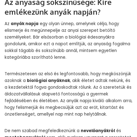
Az anyaság sokszínűsége: Kire
emlékezünk anyák napján?
Az
anyák napja
egy olyan ünnep, amelynek célja, hogy
elismerje és megünnepelje az anyai szerepet betöltő
személyeket. Bár elsősorban a biológiai édesanyákra
gondolunk, amikor ezt a napot említjük, az anyaság fogalma
sokkal tágabb és sokszínűbb annál, mintsem egyetlen
kategóriába szorítható lenne.
Természetesen az első és legfontosabb, hogy megköszönjük
azoknak a
biológiai anyáknak
, akik életet adtak nekünk, és
a kezdetektől fogva gondoskodtak rólunk. Az ő szeretetük és
áldozatvállalásuk alapvető fontosságú a gyermek
fejlődésében és életében. Az anyák napja kiváló alkalom arra,
hogy felismerjük és megbecsüljük azt az erőt, kitartást és
önzetlenséget, amellyel nap mint nap helytállnak.
De nem szabad megfeledkeznünk a
nevelőanyákról
és