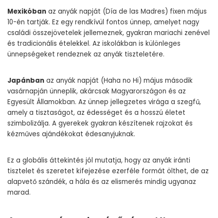
Mexikóban
az anyák napját (Día de las Madres) fixen május
10-én tartják. Ez egy rendkívül fontos ünnep, amelyet nagy
családi összejövetelek jellemeznek, gyakran mariachi zenével
és tradicionális ételekkel. Az iskolákban is különleges
ünnepségeket rendeznek az anyák tiszteletére.
Japánban
az anyák napját (Haha no Hi) május második
vasárnapján ünneplik, akárcsak Magyarországon és az
Egyesült Államokban. Az ünnep jellegzetes virága a szegfű,
amely a tisztaságot, az édességet és a hosszú életet
szimbolizálja. A gyerekek gyakran készítenek rajzokat és
kézműves ajándékokat édesanyjuknak.
Ez a globális áttekintés jól mutatja, hogy az anyák iránti
tisztelet és szeretet kifejezése ezerféle formát ölthet, de az
alapvető szándék, a hála és az elismerés mindig ugyanaz
marad.