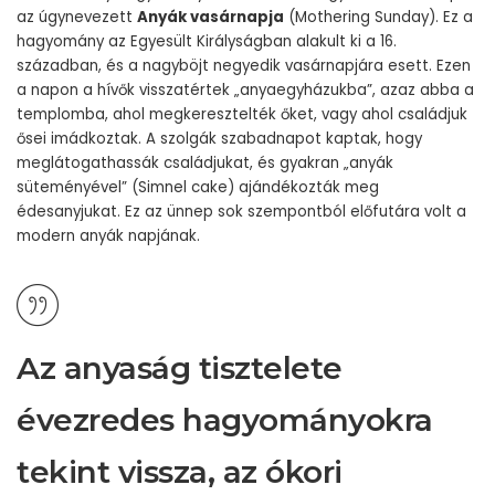
az úgynevezett
Anyák vasárnapja
(Mothering Sunday). Ez a
hagyomány az Egyesült Királyságban alakult ki a 16.
században, és a nagyböjt negyedik vasárnapjára esett. Ezen
a napon a hívők visszatértek „anyaegyházukba”, azaz abba a
templomba, ahol megkeresztelték őket, vagy ahol családjuk
ősei imádkoztak. A szolgák szabadnapot kaptak, hogy
meglátogathassák családjukat, és gyakran „anyák
süteményével” (Simnel cake) ajándékozták meg
édesanyjukat. Ez az ünnep sok szempontból előfutára volt a
modern anyák napjának.
Az anyaság tisztelete
évezredes hagyományokra
tekint vissza, az ókori