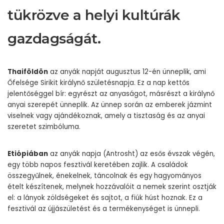
tükrözve a helyi kultúrák
gazdagságát.
Thaiföldön
az anyák napját augusztus 12-én ünneplik, ami
Őfelsége Sirikit királynő születésnapja. Ez a nap kettős
jelentőséggel bír: egyrészt az anyaságot, másrészt a királynő
anyai szerepét ünneplik. Az ünnep során az emberek jázmint
viselnek vagy ajándékoznak, amely a tisztaság és az anyai
szeretet szimbóluma.
Etiópiában
az anyák napja (Antrosht) az esős évszak végén,
egy több napos fesztivál keretében zajlik. A családok
összegyűlnek, énekelnek, táncolnak és egy hagyományos
ételt készítenek, melynek hozzávalóit a nemek szerint osztják
el: a lányok zöldségeket és sajtot, a fiúk húst hoznak. Ez a
fesztivál az újjászületést és a termékenységet is ünnepli.