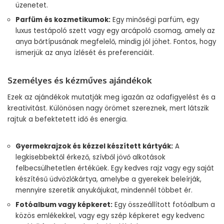
üzenetet.
Parfüm és kozmetikumok:
Egy minőségi parfüm, egy
luxus testápoló szett vagy egy arcápoló csomag, amely az
anya bőrtípusának megfelelő, mindig jól jöhet. Fontos, hogy
ismerjük az anya ízlését és preferenciáit.
Személyes és kézműves ajándékok
Ezek az ajándékok mutatják meg igazán az odafigyelést és a
kreativitást. Különösen nagy örömet szereznek, mert látszik
rajtuk a befektetett idő és energia.
Gyermekrajzok és kézzel készített kártyák:
A
legkisebbektől érkező, szívből jövő alkotások
felbecsülhetetlen értékűek. Egy kedves rajz vagy egy saját
készítésű üdvözlőkártya, amelybe a gyerekek beleírják,
mennyire szeretik anyukájukat, mindennél többet ér.
Fotóalbum vagy képkeret:
Egy összeállított fotóalbum a
közös emlékekkel, vagy egy szép képkeret egy kedvenc