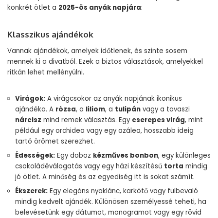
konkrét ötlet a
2025-ös anyák napjára
:
Klasszikus ajándékok
Vannak ajándékok, amelyek időtlenek, és szinte sosem
mennek ki a divatból. Ezek a biztos választások, amelyekkel
ritkán lehet mellényúlni.
Virágok:
A virágcsokor az anyák napjának ikonikus
ajándéka. A
rózsa
, a
liliom
, a
tulipán
vagy a tavaszi
nárcisz
mind remek választás. Egy
cserepes virág
, mint
például egy orchidea vagy egy azálea, hosszabb ideig
tartó örömet szerezhet.
Édességek:
Egy doboz
kézműves bonbon
, egy különleges
csokoládéválogatás vagy egy házi készítésű
torta
mindig
jó ötlet. A minőség és az egyediség itt is sokat számít.
Ékszerek:
Egy elegáns nyaklánc, karkötő vagy fülbevaló
mindig kedvelt ajándék. Különösen személyessé teheti, ha
belevésetünk egy dátumot, monogramot vagy egy rövid