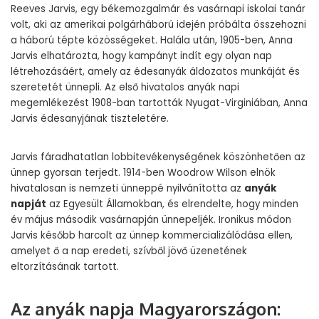
Reeves Jarvis, egy békemozgalmár és vasárnapi iskolai tanár
volt, aki az amerikai polgárháború idején próbálta összehozni
a háború tépte közösségeket. Halála után, 1905-ben, Anna
Jarvis elhatározta, hogy kampányt indít egy olyan nap
létrehozásáért, amely az édesanyák áldozatos munkáját és
szeretetét ünnepli. Az első hivatalos anyák napi
megemlékezést 1908-ban tartották Nyugat-Virginiában, Anna
Jarvis édesanyjának tiszteletére.
Jarvis fáradhatatlan lobbitevékenységének köszönhetően az
ünnep gyorsan terjedt. 1914-ben Woodrow Wilson elnök
hivatalosan is nemzeti ünneppé nyilvánította az
anyák
napját
az Egyesült Államokban, és elrendelte, hogy minden
év május második vasárnapján ünnepeljék. Ironikus módon
Jarvis később harcolt az ünnep kommercializálódása ellen,
amelyet ő a nap eredeti, szívből jövő üzenetének
eltorzításának tartott.
Az anyák napja Magyarországon: