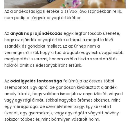
Az ajándékozás igazi értéke a szívből jövő szándékban rejlik,
nem pedig a tárgyak anyagi értékében.
Az
anyák napi ajándékozás
egyik legfontosabb üzenete,
hogy az ajándék anyagi értéke eltörpül a mögötte lévő
szándék és gondolat mellett. Ez az ünnep nem a
versengésről szól, hogy ki tud drágább vagy extravagánsabb
meglepetést szerezni, hanem arról a tiszta szeretetről és
háláról, amit az édesanyák iránt érzünk.
Az
odafigyelés fontossága
felülmúlja az összes többi
szempontot. Egy apró, de gondosan kiválasztott ajándék,
amely tükrözi, hogy valóban ismerjük az anya ízlését, vágyait
vagy egy régi álmát, sokkal nagyobb örömet okozhat, mint
egy méregdrága, de személytelen tárgy. Egy kézzel írt
üzenet, egy gyermekrajz, vagy egy régóta vágyott növény
sokszor többet ér, mint bármilyen vásárolt holmi.