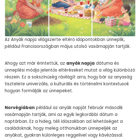
Az Anyák napja világszerte eltérő időpontokban ünneplik,
például Franciaországban május utolsó vasárnapján tartják.
Ahogy azt már érintettük, az
anyák napja
dátuma és
ünneplési módja jelentős eltéréseket mutat a világ különböző
részein. Ez a sokszínűség rávilágít arra, hogy bár az anyaság
tisztelete univerzális, a kulturális és történelmi kontextusok
hogyan formálják az ünnepeket.
Norvégiában
például az anyák napját február második
vasárnapján tartják, ami az egyik legkorábbi dátum a
naptárban. Ez a hideg, téli időszakban ad lehetőséget a
családoknak, hogy meleg otthonukban ünnepeljék az
anyákat, gyakran különleges reggelivel vagy kávézással.