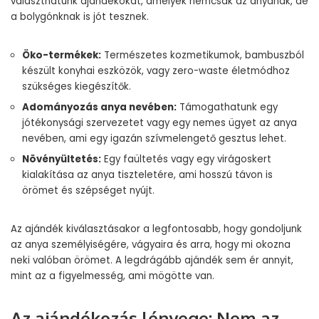
választhatunk ajándékokat, amelyek nemcsak az anyának, de
a bolygónknak is jót tesznek.
Öko-termékek:
Természetes kozmetikumok, bambuszból
készült konyhai eszközök, vagy zero-waste életmódhoz
szükséges kiegészítők.
Adományozás anya nevében:
Támogathatunk egy
jótékonysági szervezetet vagy egy nemes ügyet az anya
nevében, ami egy igazán szívmelengető gesztus lehet.
Növényültetés:
Egy faültetés vagy egy virágoskert
kialakítása az anya tiszteletére, ami hosszú távon is
örömet és szépséget nyújt.
Az ajándék kiválasztásakor a legfontosabb, hogy gondoljunk
az anya személyiségére, vágyaira és arra, hogy mi okozna
neki valóban örömet. A legdrágább ajándék sem ér annyit,
mint az a figyelmesség, ami mögötte van.
Az ajándékozás lényege: Nem az