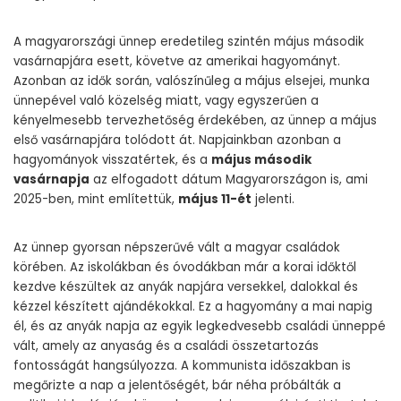
A magyarországi ünnep eredetileg szintén május második
vasárnapjára esett, követve az amerikai hagyományt.
Azonban az idők során, valószínűleg a május elsejei, munka
ünnepével való közelség miatt, vagy egyszerűen a
kényelmesebb tervezhetőség érdekében, az ünnep a május
első vasárnapjára tolódott át. Napjainkban azonban a
hagyományok visszatértek, és a
május második
vasárnapja
az elfogadott dátum Magyarországon is, ami
2025-ben, mint említettük,
május 11-ét
jelenti.
Az ünnep gyorsan népszerűvé vált a magyar családok
körében. Az iskolákban és óvodákban már a korai időktől
kezdve készültek az anyák napjára versekkel, dalokkal és
kézzel készített ajándékokkal. Ez a hagyomány a mai napig
él, és az anyák napja az egyik legkedvesebb családi ünneppé
vált, amely az anyaság és a családi összetartozás
fontosságát hangsúlyozza. A kommunista időszakban is
megőrizte a nap a jelentőségét, bár néha próbálták a