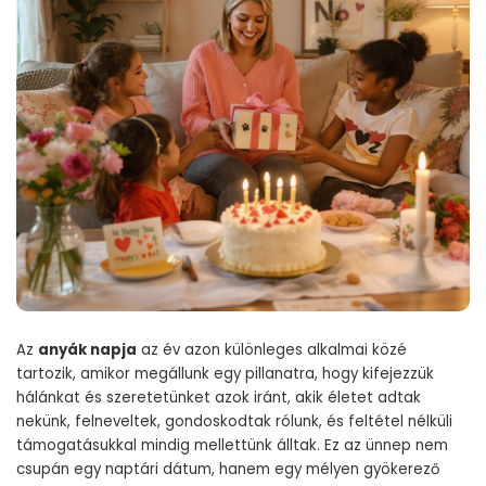
Az
anyák napja
az év azon különleges alkalmai közé
tartozik, amikor megállunk egy pillanatra, hogy kifejezzük
hálánkat és szeretetünket azok iránt, akik életet adtak
nekünk, felneveltek, gondoskodtak rólunk, és feltétel nélküli
támogatásukkal mindig mellettünk álltak. Ez az ünnep nem
csupán egy naptári dátum, hanem egy mélyen gyökerező