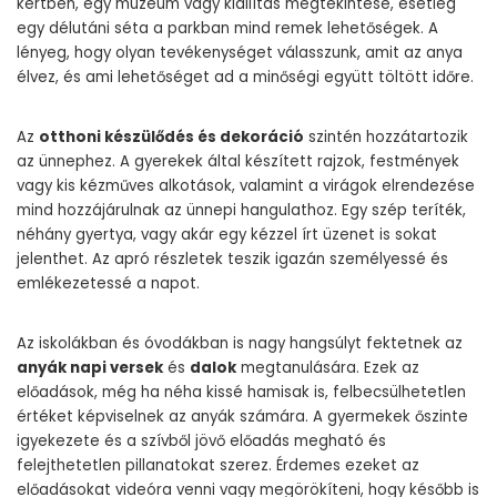
kertben, egy múzeum vagy kiállítás megtekintése, esetleg
egy délutáni séta a parkban mind remek lehetőségek. A
lényeg, hogy olyan tevékenységet válasszunk, amit az anya
élvez, és ami lehetőséget ad a minőségi együtt töltött időre.
Az
otthoni készülődés és dekoráció
szintén hozzátartozik
az ünnephez. A gyerekek által készített rajzok, festmények
vagy kis kézműves alkotások, valamint a virágok elrendezése
mind hozzájárulnak az ünnepi hangulathoz. Egy szép teríték,
néhány gyertya, vagy akár egy kézzel írt üzenet is sokat
jelenthet. Az apró részletek teszik igazán személyessé és
emlékezetessé a napot.
Az iskolákban és óvodákban is nagy hangsúlyt fektetnek az
anyák napi versek
és
dalok
megtanulására. Ezek az
előadások, még ha néha kissé hamisak is, felbecsülhetetlen
értéket képviselnek az anyák számára. A gyermekek őszinte
igyekezete és a szívből jövő előadás megható és
felejthetetlen pillanatokat szerez. Érdemes ezeket az
előadásokat videóra venni vagy megörökíteni, hogy később is