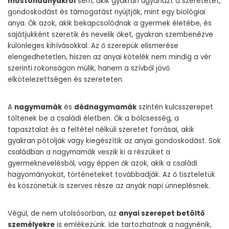
mostohaanyákról
sem, akik gyakran ugyanazt a szeretetet,
gondoskodást és támogatást nyújtják, mint egy biológiai
anya. Ők azok, akik bekapcsolódnak a gyermek életébe, és
sajátjukként szeretik és nevelik őket, gyakran szembenézve
különleges kihívásokkal. Az ő szerepük elismerése
elengedhetetlen, hiszen az anyai kötelék nem mindig a vér
szerinti rokonságon múlik, hanem a szívből jövő
elkötelezettségen és szereteten.
A
nagymamák
és
dédnagymamák
szintén kulcsszerepet
töltenek be a családi életben. Ők a bölcsesség, a
tapasztalat és a feltétel nélküli szeretet forrásai, akik
gyakran pótolják vagy kiegészítik az anyai gondoskodást. Sok
családban a nagymamák veszik ki a részüket a
gyermeknevelésből, vagy éppen ők azok, akik a családi
hagyományokat, történeteket továbbadják. Az ő tiszteletük
és köszönetük is szerves része az anyák napi ünneplésnek.
Végül, de nem utolsósorban, az
anyai szerepet betöltő
személyekre
is emlékezünk. Ide tartozhatnak a nagynénik,