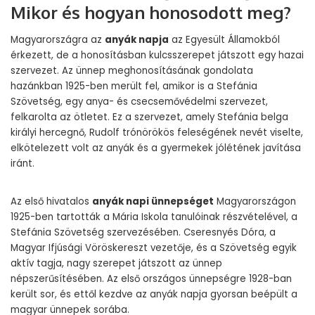
Mikor és hogyan honosodott meg?
Magyarországra az
anyák napja
az Egyesült Államokból
érkezett, de a honosításban kulcsszerepet játszott egy hazai
szervezet. Az ünnep meghonosításának gondolata
hazánkban 1925-ben merült fel, amikor is a Stefánia
Szövetség, egy anya- és csecsemővédelmi szervezet,
felkarolta az ötletet. Ez a szervezet, amely Stefánia belga
királyi hercegnő, Rudolf trónörökös feleségének nevét viselte,
elkötelezett volt az anyák és a gyermekek jólétének javítása
iránt.
Az első hivatalos
anyák napi ünnepséget
Magyarországon
1925-ben tartották a Mária Iskola tanulóinak részvételével, a
Stefánia Szövetség szervezésében. Cseresnyés Dóra, a
Magyar Ifjúsági Vöröskereszt vezetője, és a Szövetség egyik
aktív tagja, nagy szerepet játszott az ünnep
népszerűsítésében. Az első országos ünnepségre 1928-ban
került sor, és ettől kezdve az anyák napja gyorsan beépült a
magyar ünnepek sorába.