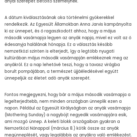
anyai szerepet betöltő személynek.
A dátum kiválasztásának oka történelmi gyökerekkel
rendelkezik. Az Egyesült Államokban Anna Jarvis kampányolta
ki az ünnepet, és ő ragaszkodott ahhoz, hogy a május
második vasárnapja legyen az anyák napja, mivel ez volt az ő
édesanyja halálának hónapja. Ez a választás később
nemzetközi szinten is elterjedt, így a legtöbb nyugati
kultúrában május második vasárnapján emlékeznek meg az
anyákról. Ez a nap lehetővé teszi, hogy a tavasz virágba
borult pompájában, a természet újjáéledésével együtt
ünnepeljük az életet adó anyák szerepét.
Fontos megjegyezni, hogy bár a május második vasárnapja a
legelterjedtebb, nem minden országban ünneplik ezen a
napon. Például az Egyesült Királyságban az anyák vasárnapja
(Mothering Sunday) a nagyböjt negyedik vasárnapjára esik,
ami mozgó ünnep. A keleti blokk országaiban gyakran a
Nemzetközi Nőnappal (március 8.) kötik össze az anyák
megünneplését, vagy legalábbis az anyákra való emlékezést.