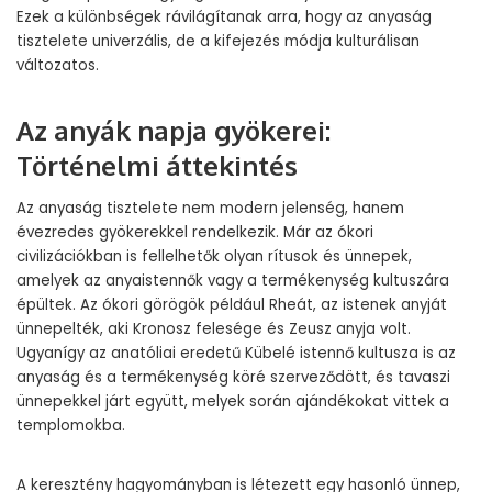
Ezek a különbségek rávilágítanak arra, hogy az anyaság
tisztelete univerzális, de a kifejezés módja kulturálisan
változatos.
Az anyák napja gyökerei:
Történelmi áttekintés
Az anyaság tisztelete nem modern jelenség, hanem
évezredes gyökerekkel rendelkezik. Már az ókori
civilizációkban is fellelhetők olyan rítusok és ünnepek,
amelyek az anyaistennők vagy a termékenység kultuszára
épültek. Az ókori görögök például Rheát, az istenek anyját
ünnepelték, aki Kronosz felesége és Zeusz anyja volt.
Ugyanígy az anatóliai eredetű Kübelé istennő kultusza is az
anyaság és a termékenység köré szerveződött, és tavaszi
ünnepekkel járt együtt, melyek során ajándékokat vittek a
templomokba.
A keresztény hagyományban is létezett egy hasonló ünnep,