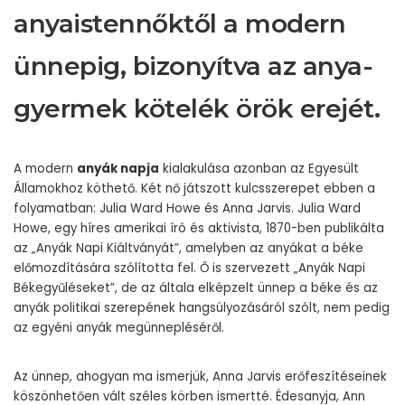
anyaistennőktől a modern
ünnepig, bizonyítva az anya-
gyermek kötelék örök erejét.
A modern
anyák napja
kialakulása azonban az Egyesült
Államokhoz köthető. Két nő játszott kulcsszerepet ebben a
folyamatban: Julia Ward Howe és Anna Jarvis. Julia Ward
Howe, egy híres amerikai író és aktivista, 1870-ben publikálta
az „Anyák Napi Kiáltványát”, amelyben az anyákat a béke
előmozdítására szólította fel. Ő is szervezett „Anyák Napi
Békegyűléseket”, de az általa elképzelt ünnep a béke és az
anyák politikai szerepének hangsúlyozásáról szólt, nem pedig
az egyéni anyák megünnepléséről.
Az ünnep, ahogyan ma ismerjük, Anna Jarvis erőfeszítéseinek
köszönhetően vált széles körben ismertté. Édesanyja, Ann