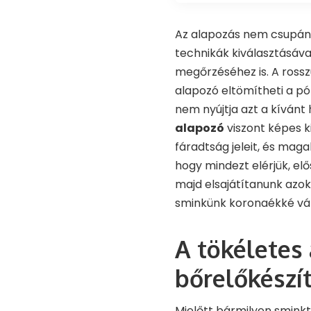
Az alapozás nem csupán 
technikák kiválasztásáv
megőrzéséhez is. A rossz
alapozó eltömítheti a pór
nem nyújtja azt a kívánt 
alapozó
viszont képes k
fáradtság jeleit, és mag
hogy mindezt elérjük, elő
majd elsajátítanunk azok
sminkünk koronaékké vál
A tökéletes
bőrelőkészí
Mielőtt bármilyen smink