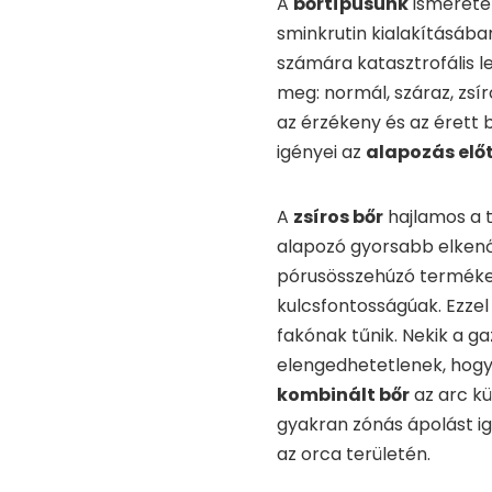
A
bőrtípusunk
ismerete 
sminkrutin kialakításába
számára katasztrofális l
meg: normál, száraz, zsír
az érzékeny és az érett 
igényei az
alapozás előt
A
zsíros bőr
hajlamos a t
alapozó gyorsabb elkenő
pórusösszehúzó termékek
kulcsfontosságúak. Ezze
fakónak tűnik. Nekik a ga
elengedhetetlenek, hogy 
kombinált bőr
az arc kü
gyakran zónás ápolást ig
az orca területén.