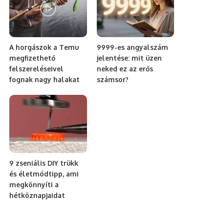
A horgászok a Temu
9999-es angyalszám
megfizethető
jelentése: mit üzen
felszereléseivel
neked ez az erős
fognak nagy halakat
számsor?
9 zseniális DIY trükk
és életmódtipp, ami
megkönnyíti a
hétköznapjaidat