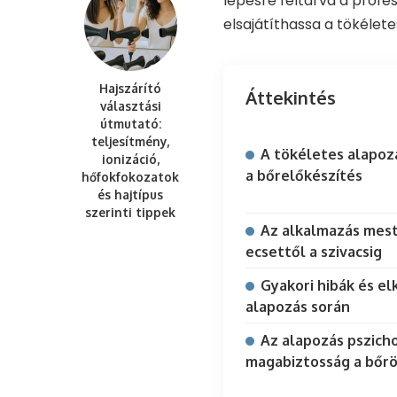
lépésre feltárva a profes
elsajátíthassa a tökélet
Hajszárító
Áttekintés
választási
útmutató:
teljesítmény,
A tökéletes alapoz
ionizáció,
a bőrelőkészítés
hőfokfokozatok
és hajtípus
szerinti tippek
Az alkalmazás mest
ecsettől a szivacsig
Gyakori hibák és el
alapozás során
Az alapozás pszicho
magabiztosság a bőr