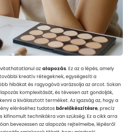
 vitathatatlanul az
alapozás
. Ez az a lépés, amely
további kreatív rétegeknek, egységesíti a
próbb hibákat és ragyogóvá varázsolja az arcot. Sokan
lapozás komplexitását, és tévesen azt gondolják,
enni a kiválasztott terméket. Az igazság az, hogy a
mény eléréséhez tudatos
bőrelőkészítésre
, precíz
s kifinomult technikákra van szükség. Ez a cikk arra
óan bevezessen az alapozás rejtelmeibe, lépésről