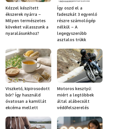
Kézzel készített
Így oszd el a
ékszerek nyárra –
fadeszkát 3 egyenlő
Milyen természetes
részre számológép
köveket válasszunk a
nélkül – A
nyaralásunkhoz?
legegyszerűbb
asztalos trükk
Viszkető, kipirosodott
Motoros kesztyű:
bőr? Így használd
miért a legtöbbek
óvatosan a kamillát
által alábecsült
ekcéma mellett
védőfelszerelés