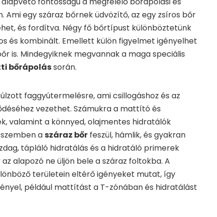
alapvető fontosságú a megfelelő bőrápolási és
n. Ami egy száraz bőrnek üdvözítő, az egy zsíros bőr
ehet, és fordítva. Négy fő bőrtípust különböztetünk
os és kombinált. Emellett külön figyelmet igényelhet
bőr is. Mindegyiknek megvannak a maga speciális
ti bőrápolás
során.
úlzott faggyútermelésre, ami csillogáshoz és az
déséhez vezethet. Számukra a mattító és
, valamint a könnyed, olajmentes hidratálók
l szemben a
száraz bőr
feszül, hámlik, és gyakran
zdag, tápláló hidratálás és a hidratáló primerek
az alapozó ne üljön bele a száraz foltokba. A
lönböző területein eltérő igényeket mutat, így
ényel, például mattítást a T-zónában és hidratálást