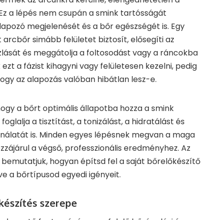
 Ez a lépés nem csupán a smink tartósságát
lapozó megjelenését és a bőr egészségét is. Egy
arcbőr simább felületet biztosít, elősegíti az
zlását és meggátolja a foltosodást vagy a ráncokba
ezt a fázist kihagyni vagy felületesen kezelni, pedig
 hogy az alapozás valóban hibátlan lesz-e.
hogy a bőrt optimális állapotba hozza a smink
lalja a tisztítást, a tonizálást, a hidratálást és
nálatát is. Minden egyes lépésnek megvan a maga
zzájárul a végső, professzionális eredményhez. Az
bemutatjuk, hogyan építsd fel a saját bőrelőkészítő
ve a bőrtípusod egyedi igényeit.
őkészítés szerepe