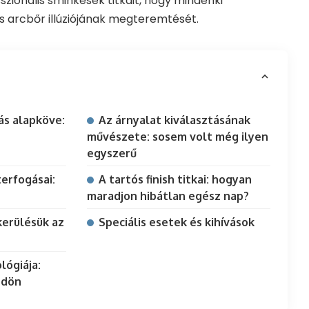
szionális sminkesek titkait, hogy mindenki
es arcbőr illúziójának megteremtését.
ás alapköve:
Az árnyalat kiválasztásának
művészete: sosem volt még ilyen
egyszerű
erfogásai:
A tartós finish titkai: hogyan
maradjon hibátlan egész nap?
kerülésük az
Speciális esetek és kihívások
lógiája:
ödön