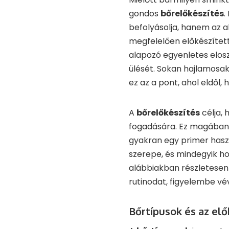
gondos
bőrelőkészítés
.
befolyásolja, hanem az a
megfelelően előkészített 
alapozó egyenletes elos
ülését. Sokan hajlamosak 
ez az a pont, ahol eldől,
A
bőrelőkészítés
célja, 
fogadására. Ez magában fog
gyakran egy primer hasz
szerepe, és mindegyik ho
alábbiakban részletesen 
rutinodat, figyelembe vé
Bőrtípusok és az el