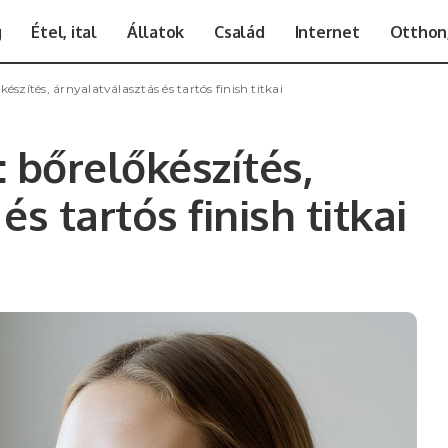
g
Étel, ital
Állatok
Család
Internet
Otthon,
észítés, árnyalatválasztás és tartós finish titkai
 bőrelőkészítés,
s tartós finish titkai