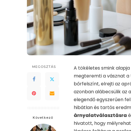
MEGOSZTÁS
A tökéletes smink alapja
megteremti a vásznat a 
bőrfelszínt, elrejti az a
azonban alábecsülik az a
elegendő egyszerűen felk
hibátlan és tartós ered
árnyalatválasztásra
é
Következő
hivatott, hogy mélyrehat