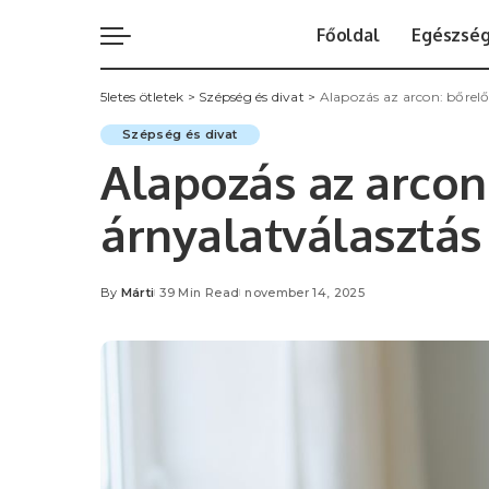
Főoldal
Egészsé
5letes ötletek
>
Szépség és divat
>
Alapozás az arcon: bőrelők
Szépség és divat
Alapozás az arcon:
árnyalatválasztás é
By
Márti
39 Min Read
november 14, 2025
Posted
by