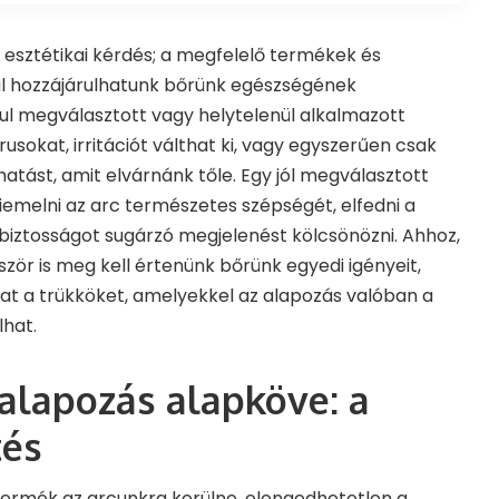
esztétikai kérdés; a megfelelő termékek és
al hozzájárulhatunk bőrünk egészségének
ul megválasztott vagy helytelenül alkalmazott
usokat, irritációt válthat ki, vagy egyszerűen csak
hatást, amit elvárnánk tőle. Egy jól megválasztott
iemelni az arc természetes szépségét, elfedni a
abiztosságot sugárzó megjelenést kölcsönözni. Ahhoz,
ször is meg kell értenünk bőrünk egyedi igényeit,
at a trükköket, amelyekkel az alapozás valóban a
hat.
 alapozás alapköve: a
tés
termék az arcunkra kerülne, elengedhetetlen a