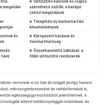
tító
Víztisztító kancsók és csapra
ex megoldás
szerelhető szűrők: a belépő
szintű megoldások
zer
Telepítési és karbantartási
pontjai
követelmények
pontok és
Környezeti hatások és
ok
fenntarthatóság
emzés:
Összehasonlító táblázat: a
 távú
főbb víztisztító rendszerek
endszer nemcsak a víz ízét és szagát javítja, hanem
gokat, mikroorganizmusokat és nehézfémeket is,
lentős egészségügyi kockázatot jelenthetnek. A
technológiák eltérő hatékonysággal működnek, és