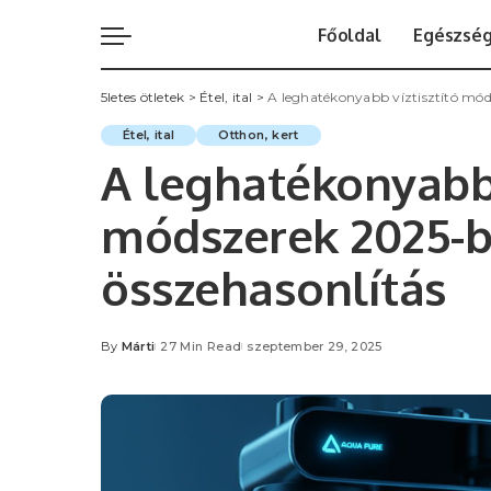
Főoldal
Egészsé
5letes ötletek
>
Étel, ital
>
A leghatékonyabb víztisztító móds
Étel, ital
Otthon, kert
A leghatékonyabb 
módszerek 2025-be
összehasonlítás
By
Márti
27 Min Read
szeptember 29, 2025
Posted
by