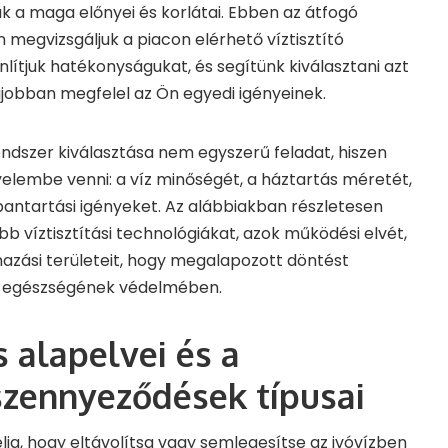
a maga előnyei és korlátai. Ebben az átfogó
megvizsgáljuk a piacon elérhető víztisztító
lítjuk hatékonyságukat, és segítünk kiválasztani azt
jobban megfelel az Ön egyedi igényeinek.
rendszer kiválasztása nem egyszerű feladat, hiszen
yelembe venni: a víz minőségét, a háztartás méretét,
bantartási igényeket. Az alábbiakban részletesen
b víztisztítási technológiákat, azok működési elvét,
azási területeit, hogy megalapozott döntést
k egészségének védelmében.
s alapelvei és a
 szennyeződések típusai
élja, hogy eltávolítsa vagy semlegesítse az ivóvízben