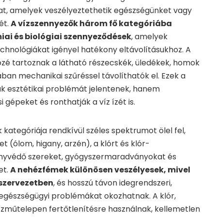
at, amelyek veszélyeztethetik egészségünket vagy
ét.
A vízszennyezők három fő kategóriába
miai és biológiai szennyeződések
, amelyek
chnológiákat igényel hatékony eltávolításukhoz. A
özé tartoznak a látható részecskék, üledékek, homok
ában mechanikai szűréssel távolíthatók el. Ezek a
 esztétikai problémát jelentenek, hanem
i gépeket és ronthatják a víz ízét is.
kategóriája rendkívül széles spektrumot ölel fel,
 (ólom, higany, arzén), a klórt és klór-
ényvédő szereket, gyógyszermaradványokat és
et.
A nehézfémek különösen veszélyesek, mivel
szervezetben
, és hosszú távon idegrendszeri,
gészségügyi problémákat okozhatnak. A klór,
ízműtelepen fertőtlenítésre használnak, kellemetlen