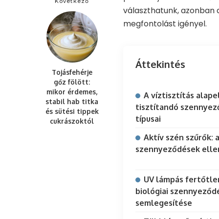
Következő
választhatunk, azonban 
megfontolást igényel.
Áttekintés
Tojásfehérje
gőz fölött:
mikor érdemes,
A víztisztítás alape
stabil hab titka
tisztítandó szennye
és sütési tippek
típusai
cukrászoktól
Aktív szén szűrők: 
szennyeződések elle
UV lámpás fertőtlen
biológiai szennyeződ
semlegesítése