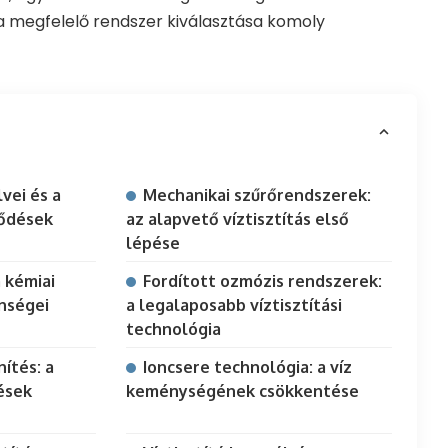
a megfelelő rendszer kiválasztása komoly
lvei és a
Mechanikai szűrőrendszerek:
ződések
az alapvető víztisztítás első
lépése
a kémiai
Fordított ozmózis rendszerek:
nségei
a legalaposabb víztisztítási
technológia
ítés: a
Ioncsere technológia: a víz
ések
keménységének csökkentése