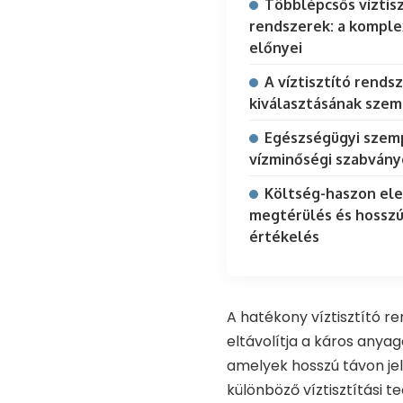
Többlépcsős víztisz
rendszerek: a kompl
előnyei
A víztisztító rends
kiválasztásának szem
Egészségügyi szem
vízminőségi szabvány
Költség-haszon el
megtérülés és hosszú
értékelés
A hatékony víztisztító r
eltávolítja a káros anya
amelyek hosszú távon je
különböző víztisztítási 