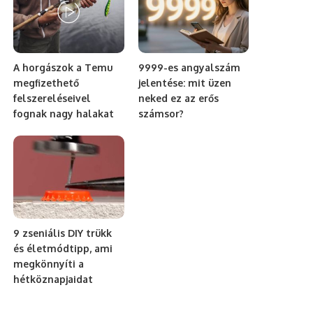
A horgászok a Temu
9999-es angyalszám
megfizethető
jelentése: mit üzen
felszereléseivel
neked ez az erős
fognak nagy halakat
számsor?
9 zseniális DIY trükk
és életmódtipp, ami
megkönnyíti a
hétköznapjaidat