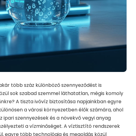
 akár több száz különböző szennyeződést is
özül sok szabad szemmel láthatatlan, mégis komoly
nkre? A tiszta ivóvíz biztosítása napjainkban egyre
 különösen a városi környezetben élők számára, ahol
 az ipari szennyezések és a növekvő vegyi anyag
élyezteti a vízminőséget. A víztisztító rendszerek
l, egyre több technológia és megoldás közül