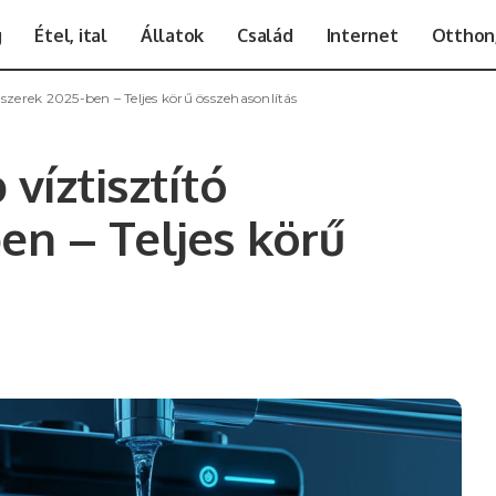
g
Étel, ital
Állatok
Család
Internet
Otthon,
zerek 2025-ben – Teljes körű összehasonlítás
víztisztító
n – Teljes körű