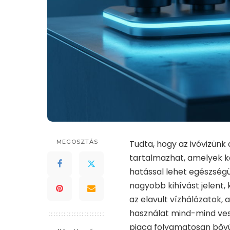
MEGOSZTÁS
Tudta, hogy az ivóvizünk
tartalmazhat, amelyek k
hatással lehet egészségü
nagyobb kihívást jelent,
az elavult vízhálózatok,
használat mind-mind vesz
piaca folyamatosan bővü