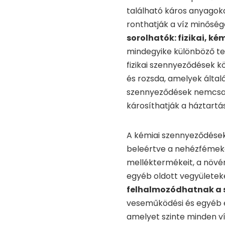
található káros anyagok
ronthatják a víz minőség
sorolhatók: fizikai, ké
mindegyike különböző te
fizikai szennyeződések k
és rozsda, amelyek által
szennyeződések nemcsak
károsíthatják a háztartás
A kémiai szennyeződések 
beleértve a nehézfémeket
melléktermékeit, a növ
egyéb oldott vegyületek
felhalmozódhatnak a 
veseműködési és egyéb e
amelyet szinte minden v