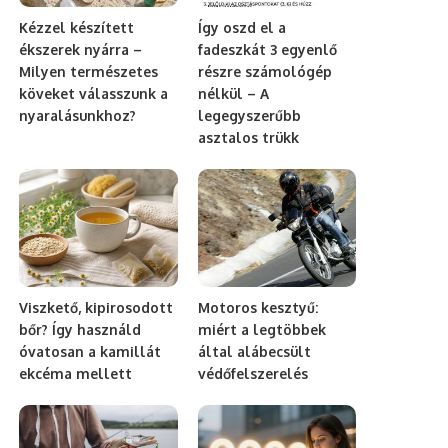
Kézzel készített
Így oszd el a
ékszerek nyárra –
fadeszkát 3 egyenlő
Milyen természetes
részre számológép
köveket válasszunk a
nélkül – A
nyaralásunkhoz?
legegyszerűbb
asztalos trükk
Viszkető, kipirosodott
Motoros kesztyű:
bőr? Így használd
miért a legtöbbek
óvatosan a kamillát
által alábecsült
ekcéma mellett
védőfelszerelés