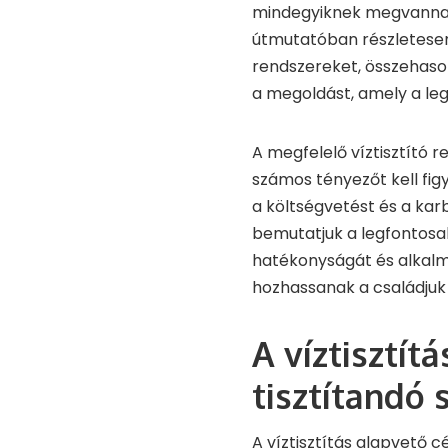
mindegyiknek megvannak 
útmutatóban részletesen 
rendszereket, összehason
a megoldást, amely a leg
A megfelelő víztisztító 
számos tényezőt kell fig
a költségvetést és a kar
bemutatjuk a legfontosab
hatékonyságát és alkalm
hozhassanak a családju
A víztisztítá
tisztítandó
A víztisztítás alapvető c