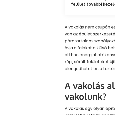
felület további keze
A vakolás nem csupán esz
van az épület szerkezet
páratartalom szabályozás
óvja a falakat a külső beh
otthon energiahatékonysá
régi, sérült felületeket ú
elengedhetetlen a tartó
A vakolás al
vakolunk?
A vakolás egy olyan épít