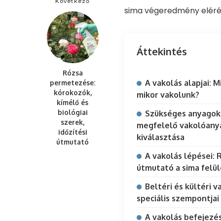
Következő
sima végeredmény eléré
Áttekintés
Rózsa
A vakolás alapjai: M
permetezése:
kórokozók,
mikor vakolunk?
kímélő és
biológiai
Szükséges anyagok
szerek,
megfelelő vakolóany
időzítési
kiválasztása
útmutató
A vakolás lépései: 
útmutató a sima felü
Beltéri és kültéri v
speciális szempontjai
A vakolás befejezés