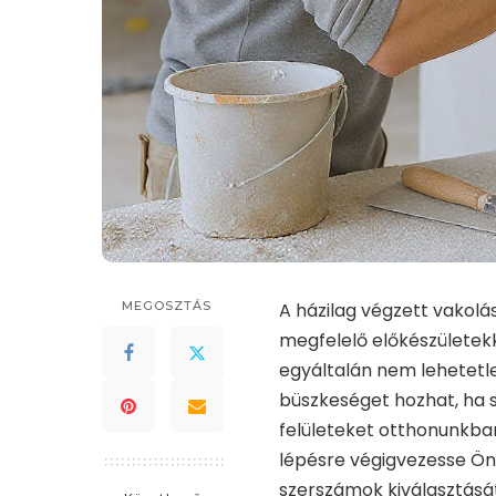
MEGOSZTÁS
A házilag végzett vakolá
megfelelő előkészületekke
egyáltalán nem lehetetle
büszkeséget hozhat, ha s
felületeket otthonunkban
lépésre végigvezesse Önt
szerszámok kiválasztását