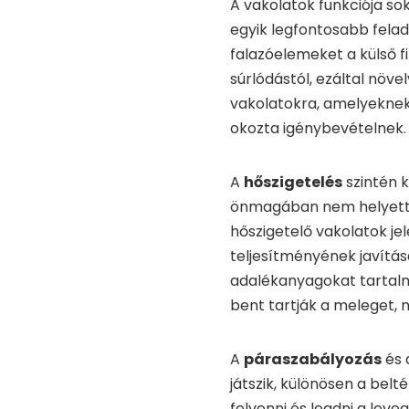
A vakolatok funkciója so
egyik legfontosabb fela
falazóelemeket a külső fi
súrlódástól, ezáltal növe
vakolatokra, amelyeknek e
okozta igénybevételnek.
A
hőszigetelés
szintén 
önmagában nem helyettes
hőszigetelő vakolatok je
teljesítményének javítás
adalékanyagokat tartalm
bent tartják a meleget, 
A
páraszabályozás
és 
játszik, különösen a bel
felvenni és leadni a lev