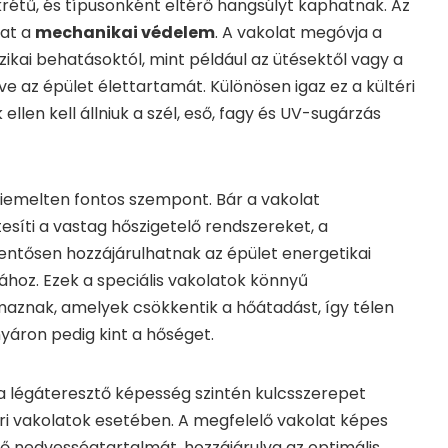
krétű, és típusonként eltérő hangsúlyt kaphatnak. Az
dat a
mechanikai védelem
. A vakolat megóvja a
zikai behatásoktól, mint például az ütésektől vagy a
lve az épület élettartamát. Különösen igaz ez a kültéri
llen kell állniuk a szél, eső, fagy és UV-sugárzás
kiemelten fontos szempont. Bár a vakolat
íti a vastag hőszigetelő rendszereket, a
lentősen hozzájárulhatnak az épület energetikai
ához. Ezek a speciális vakolatok könnyű
aznak, amelyek csökkentik a hőátadást, így télen
nyáron pedig kint a hőséget.
a légáteresztő képesség szintén kulcsszerepet
téri vakolatok esetében. A megfelelő vakolat képes
egő nedvességtartalmát, hozzájárulva az optimális