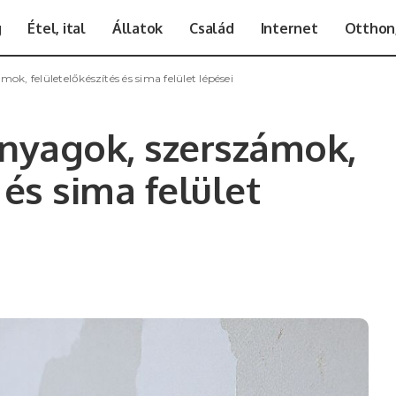
g
Étel, ital
Állatok
Család
Internet
Otthon,
ok, felületelőkészítés és sima felület lépései
anyagok, szerszámok,
 és sima felület