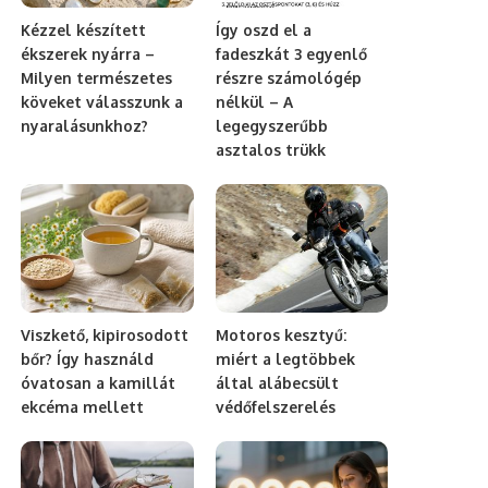
Kézzel készített
Így oszd el a
ékszerek nyárra –
fadeszkát 3 egyenlő
Milyen természetes
részre számológép
köveket válasszunk a
nélkül – A
nyaralásunkhoz?
legegyszerűbb
asztalos trükk
Viszkető, kipirosodott
Motoros kesztyű:
bőr? Így használd
miért a legtöbbek
óvatosan a kamillát
által alábecsült
ekcéma mellett
védőfelszerelés