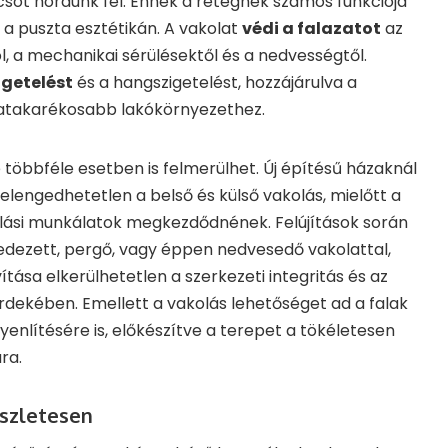
sot hordunk fel. Ennek a rétegnek számos funkciója
a puszta esztétikán. A vakolat
védi a falazatot
az
l, a mechanikai sérülésektől és a nedvességtől.
igetelést
és a hangszigetelést, hozzájárulva a
atakarékosabb lakókörnyezethez.
többféle esetben is felmerülhet. Új építésű házaknál
 elengedhetetlen a belső és külső vakolás, mielőtt a
lási munkálatok megkezdődnének. Felújítások során
edezett, pergő, vagy éppen nedvesedő vakolattal,
tása elkerülhetetlen a szerkezeti integritás és az
dekében. Emellett a vakolás lehetőséget ad a falak
enlítésére is, előkészítve a terepet a tökéletesen
ra.
észletesen