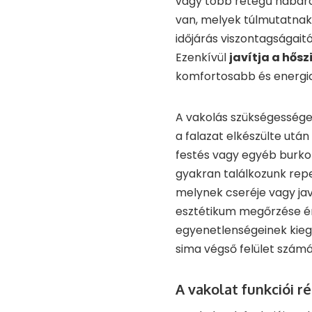
vagy több rétegű habarc
van, melyek túlmutatnak 
időjárás viszontagságaitó
Ezenkívül
javítja a hősz
komfortosabb és energi
A vakolás szükségessége 
a falazat elkészülte után
festés vagy egyéb burko
gyakran találkozunk rep
melynek cseréje vagy javí
esztétikum megőrzése ér
egyenetlenségeinek kiegy
sima végső felület számá
A vakolat funkciói r