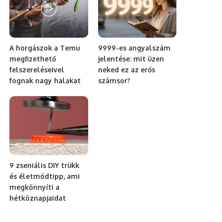
A horgászok a Temu
9999-es angyalszám
megfizethető
jelentése: mit üzen
felszereléseivel
neked ez az erős
fognak nagy halakat
számsor?
9 zseniális DIY trükk
és életmódtipp, ami
megkönnyíti a
hétköznapjaidat