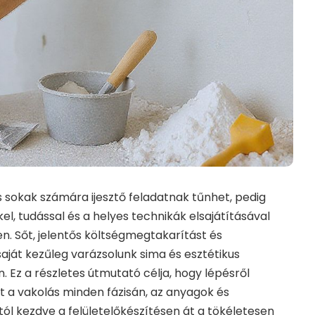
s sokak számára ijesztő feladatnak tűnhet, pedig
l, tudással és a helyes technikák elsajátításával
n. Sőt, jelentős költségmegtakarítást és
aját kezűleg varázsolunk sima és esztétikus
. Ez a részletes útmutató célja, hogy lépésről
 a vakolás minden fázisán, az anyagok és
ól kezdve a felületelőkészítésen át a tökéletesen