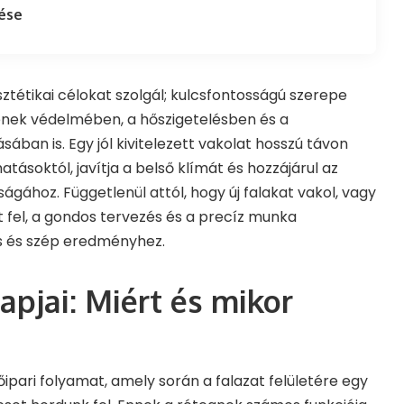
lése
tétikai célokat szolgál; kulcsfontosságú szerepe
ének védelmében, a hőszigetelésben és a
ában is. Egy jól kivitelezett vakolat hosszú távon
atásoktól, javítja a belső klímát és hozzájárul az
gához. Függetlenül attól, hogy új falakat vakol, vagy
jít fel, a gondos tervezés és a precíz munka
s és szép eredményhez.
apjai: Miért és mikor
őipari folyamat, amely során a falazat felületére egy