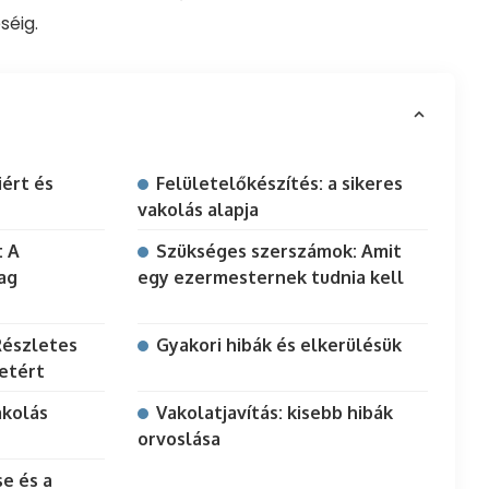
séig.
iért és
Felületelőkészítés: a sikeres
vakolás alapja
: A
Szükséges szerszámok: Amit
ag
egy ezermesternek tudnia kell
Részletes
Gyakori hibák és elkerülésük
letért
akolás
Vakolatjavítás: kisebb hibák
orvoslása
e és a