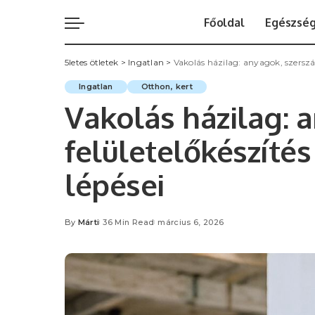
Főoldal
Egészsé
5letes ötletek
>
Ingatlan
>
Vakolás házilag: anyagok, szerszám
Ingatlan
Otthon, kert
Vakolás házilag: 
felületelőkészítés
lépései
By
Márti
36 Min Read
március 6, 2026
Posted
by