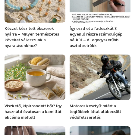
Kézzel készített ékszerek
Így oszd el a fadeszkát 3
nyárra – Milyen természetes
egyenlő részre számológép
köveket válasszunk a
nélkül – A legegyszerűbb
nyaralásunkhoz?
asztalos trükk
Viszkető, kipirosodott bőr? Így
Motoros kesztyű: miért a
használd óvatosan a kamillát
legtöbbek által alábecsült
ekcéma mellett
védőfelszerelés