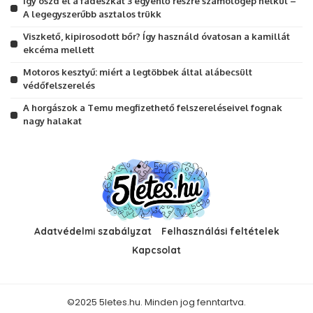
Így oszd el a fadeszkát 3 egyenlő részre számológép nélkül –
A legegyszerűbb asztalos trükk
Viszkető, kipirosodott bőr? Így használd óvatosan a kamillát
ekcéma mellett
Motoros kesztyű: miért a legtöbbek által alábecsült
védőfelszerelés
A horgászok a Temu megfizethető felszereléseivel fognak
nagy halakat
Adatvédelmi szabályzat
Felhasználási feltételek
Kapcsolat
©2025 5letes.hu. Minden jog fenntartva.