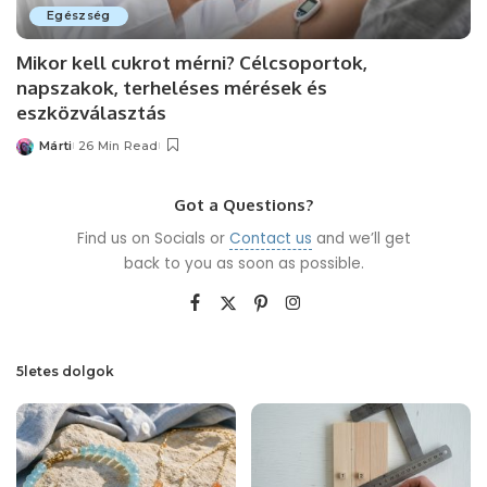
Egészség
Mikor kell cukrot mérni? Célcsoportok,
napszakok, terheléses mérések és
eszközválasztás
Márti
26 Min Read
Posted
by
Got a Questions?
Find us on Socials or
Contact us
and we’ll get
back to you as soon as possible.
5letes dolgok