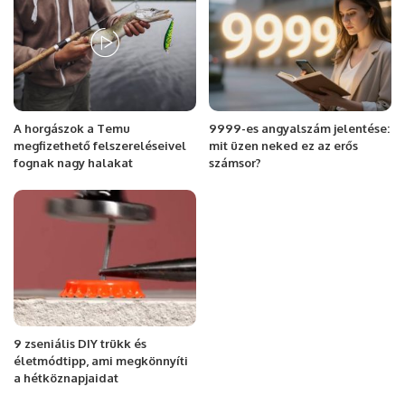
A horgászok a Temu
9999-es angyalszám jelentése:
megfizethető felszereléseivel
mit üzen neked ez az erős
fognak nagy halakat
számsor?
9 zseniális DIY trükk és
életmódtipp, ami megkönnyíti
a hétköznapjaidat