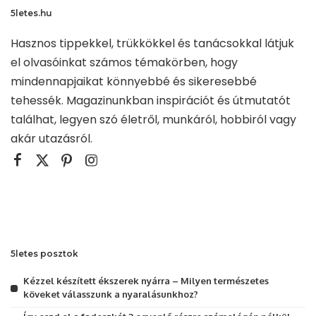
5letes.hu
Hasznos tippekkel, trükkökkel és tanácsokkal látjuk
el olvasóinkat számos témakörben, hogy
mindennapjaikat könnyebbé és sikeresebbé
tehessék. Magazinunkban inspirációt és útmutatót
találhat, legyen szó életről, munkáról, hobbiról vagy
akár utazásról.
5letes posztok
Kézzel készített ékszerek nyárra – Milyen természetes
köveket válasszunk a nyaralásunkhoz?