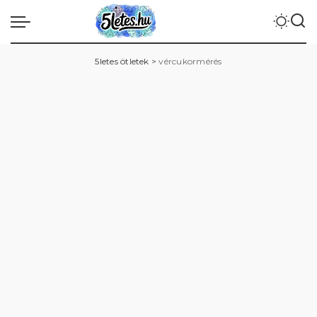
5letes ötletek
>
vércukormérés