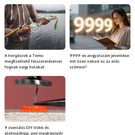
A horgászok a Temu
9999-es angyalszám jelentése:
megfizethető felszereléseivel
mit üzen neked ez az erős
fognak nagy halakat
számsor?
9 zseniális DIY trükk és
életmódtipp, ami megkönnyíti