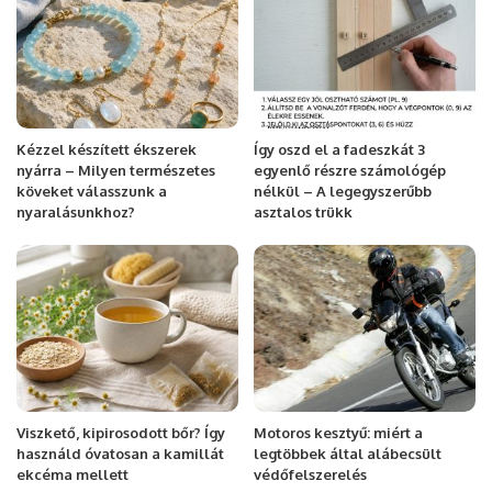
Kézzel készített ékszerek
Így oszd el a fadeszkát 3
nyárra – Milyen természetes
egyenlő részre számológép
köveket válasszunk a
nélkül – A legegyszerűbb
nyaralásunkhoz?
asztalos trükk
Viszkető, kipirosodott bőr? Így
Motoros kesztyű: miért a
használd óvatosan a kamillát
legtöbbek által alábecsült
ekcéma mellett
védőfelszerelés