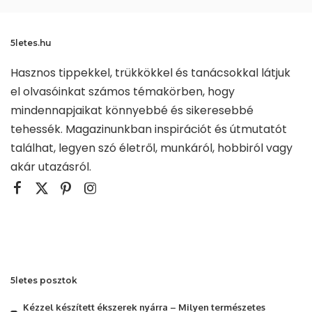
5letes.hu
Hasznos tippekkel, trükkökkel és tanácsokkal látjuk
el olvasóinkat számos témakörben, hogy
mindennapjaikat könnyebbé és sikeresebbé
tehessék. Magazinunkban inspirációt és útmutatót
találhat, legyen szó életről, munkáról, hobbiról vagy
akár utazásról.
5letes posztok
Kézzel készített ékszerek nyárra – Milyen természetes