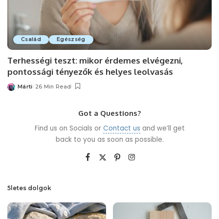
Család
Egészség
Terhességi teszt: mikor érdemes elvégezni,
pontossági tényezők és helyes leolvasás
Márti
26 Min Read
Posted
by
Got a Questions?
Find us on Socials or
Contact us
and we’ll get
back to you as soon as possible.
5letes dolgok