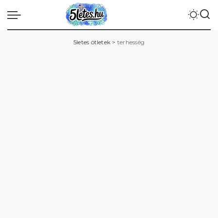
5letes ötletek
>
terhesség