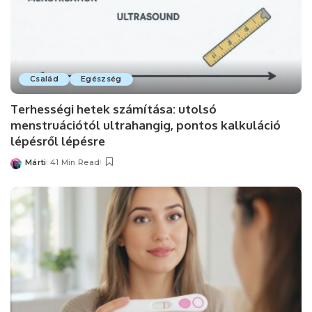
Család
Egészség
Terhességi hetek számítása: utolsó
menstruációtól ultrahangig, pontos kalkuláció
lépésről lépésre
Márti
41 Min Read
Posted
by